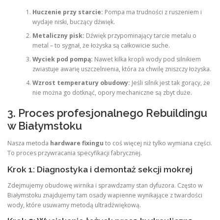
Huczenie przy starcie:
Pompa ma trudności z ruszeniem i
wydaje niski, buczący dźwięk.
Metaliczny pisk:
Dźwięk przypominający tarcie metalu o
metal – to sygnał, że łożyska są całkowicie suche.
Wyciek pod pompą:
Nawet kilka kropli wody pod silnikiem
zwiastuje awarię uszczelnienia, która za chwilę zniszczy łożyska.
Wzrost temperatury obudowy:
Jeśli silnik jest tak gorący, że
nie można go dotknąć, opory mechaniczne są zbyt duże.
3. Proces profesjonalnego Rebuildingu
w Białymstoku
Nasza metoda
hardware fixingu
to coś więcej niż tylko wymiana części.
To proces przywracania specyfikacji fabrycznej.
Krok 1: Diagnostyka i demontaż sekcji mokrej
Zdejmujemy obudowę wirnika i sprawdzamy stan dyfuzora. Często w
Białymstoku znajdujemy tam osady wapienne wynikające z twardości
wody, które usuwamy metodą ultradźwiękową.