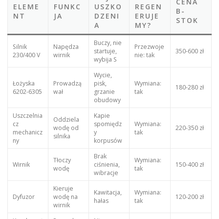
CENA
ELEME
FUNKC
USZKO
REGEN
B-
NT
JA
DZENI
ERUJE
STOK
A
MY?
Buczy, nie
Silnik
Napędza
Przezwoje
startuje,
350-600 zł
230/400 V
wirnik
nie: tak
wybija S
Wycie,
Łożyska
Prowadzą
pisk,
Wymiana:
180-280 zł
6202-6305
wał
grzanie
tak
obudowy
Uszczelnia
Kapie
Oddziela
cz
spomiędz
Wymiana:
wodę od
220-350 zł
mechanicz
y
tak
silnika
ny
korpusów
Brak
Tłoczy
Wymiana:
Wirnik
ciśnienia,
150-400 zł
wodę
tak
wibracje
Kieruje
Kawitacja,
Wymiana:
Dyfuzor
wodę na
120-200 zł
hałas
tak
wirnik