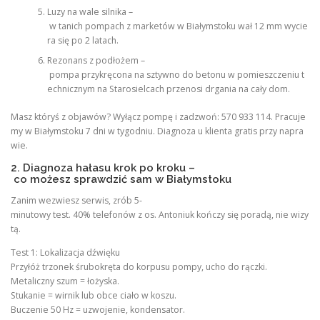
Luzy na wale silnika –
w tanich pompach z marketów w Białymstoku wał 12 mm wycie
ra się po 2 latach.
Rezonans z podłożem –
pompa przykręcona na sztywno do betonu w pomieszczeniu t
echnicznym na Starosielcach przenosi drgania na cały dom.
Masz któryś z objawów? Wyłącz pompę i zadzwoń: 570 933 114. Pracuje
my w Białymstoku 7 dni w tygodniu. Diagnoza u klienta gratis przy napra
wie.
2. Diagnoza hałasu krok po kroku –
co możesz sprawdzić sam w Białymstoku
Zanim wezwiesz serwis, zrób 5-
minutowy test. 40% telefonów z os. Antoniuk kończy się poradą, nie wizy
tą.
Test 1: Lokalizacja dźwięku
Przyłóż trzonek śrubokręta do korpusu pompy, ucho do rączki.
Metaliczny szum = łożyska.
Stukanie = wirnik lub obce ciało w koszu.
Buczenie 50 Hz = uzwojenie, kondensator.