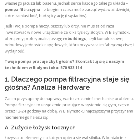
własnego jacuzzi lub basenu. Jednak serce każdego takiego układu –
pompa filtracyjna
– z biegiem czasu może zacząć wydawać dźwięki,
które zamiast koić, budzą irytację (i sąsiadów).
Jeśli Twoja pompa huczy, piszczy lub drży, nie musisz od razu
inwestować w nowe urządzenie za kilka tysięcy złotych. W Białymstoku
oferujemy profesjonalną usługę
rebuildingu
, czyli kompleksowej
odbudowy jednostek napędowych, która przywraca im fabryczną ciszę i
wydajność.
Twoja pompa pracuje zbyt głośno? Skontaktuj się z naszym
technikiem w Białymstoku: 570 933 114
1. Dlaczego pompa filtracyjna staje się
głośna? Analiza Hardware
Zanim przystąpimy do naprawy, warto zrozumieć mechanikę problemu.
Pompa filtracyjna to urządzenie pracujące w systemie ciągłym, często
przez 12-24 godziny na dobę. W Białymstoku najczęstszymi przyczynami
nadmiernego hałasu są:
A. Zużycie łożysk tocznych
Łożyska to elementy, na których opiera się wał silnika. W kontakcie z