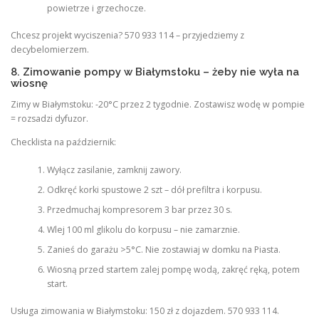
powietrze i grzechocze.
Chcesz projekt wyciszenia? 570 933 114 – przyjedziemy z
decybelomierzem.
8. Zimowanie pompy w Białymstoku – żeby nie wyła na
wiosnę
Zimy w Białymstoku: -20°C przez 2 tygodnie. Zostawisz wodę w pompie
= rozsadzi dyfuzor.
Checklista na październik:
Wyłącz zasilanie, zamknij zawory.
Odkręć korki spustowe 2 szt – dół prefiltra i korpusu.
Przedmuchaj kompresorem 3 bar przez 30 s.
Wlej 100 ml glikolu do korpusu – nie zamarznie.
Zanieś do garażu >5°C. Nie zostawiaj w domku na Piasta.
Wiosną przed startem zalej pompę wodą, zakręć ręką, potem
start.
Usługa zimowania w Białymstoku: 150 zł z dojazdem. 570 933 114.