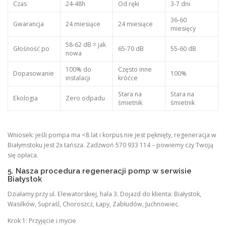
Czas
24-48h
Od ręki
3-7 dni
36-60
Gwarancja
24 miesiące
24 miesiące
miesięcy
58-62 dB = jak
Głośność po
65-70 dB
55-60 dB
nowa
100% do
Często inne
Dopasowanie
100%
instalacji
króćce
Stara na
Stara na
Ekologia
Zero odpadu
śmietnik
śmietnik
Wniosek: jeśli pompa ma <8 lat i korpus nie jest pęknięty, regeneracja w
Białymstoku jest 2x tańsza. Zadzwoń 570 933 114 – powiemy czy Twoją
się opłaca.
5. Nasza procedura regeneracji pomp w serwisie
Białystok
Działamy przy ul. Elewatorskiej, hala 3. Dojazd do klienta: Białystok,
Wasilków, Supraśl, Choroszcz, Łapy, Zabłudów, Juchnowiec.
Krok 1: Przyjęcie i mycie