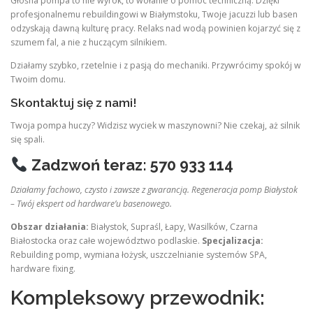
Głośna pompa to nie wyrok, to wołanie o pomoc techniczną. Dzięki
profesjonalnemu rebuildingowi w Białymstoku, Twoje jacuzzi lub basen
odzyskają dawną kulturę pracy. Relaks nad wodą powinien kojarzyć się z
szumem fal, a nie z huczącym silnikiem.
Działamy szybko, rzetelnie i z pasją do mechaniki. Przywrócimy spokój w
Twoim domu.
Skontaktuj się z nami!
Twoja pompa huczy? Widzisz wyciek w maszynowni? Nie czekaj, aż silnik
się spali.
Zadzwoń teraz: 570 933 114
Działamy fachowo, czysto i zawsze z gwarancją. Regeneracja pomp Białystok
– Twój ekspert od hardware’u basenowego.
Obszar działania:
Białystok, Supraśl, Łapy, Wasilków, Czarna
Białostocka oraz całe województwo podlaskie.
Specjalizacja:
Rebuilding pomp, wymiana łożysk, uszczelnianie systemów SPA,
hardware fixing.
Kompleksowy przewodnik: