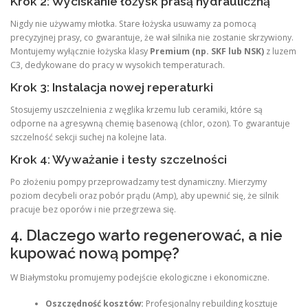
Krok 2: Wyciskanie łożysk prasą hydrauliczną
Nigdy nie używamy młotka. Stare łożyska usuwamy za pomocą
precyzyjnej prasy, co gwarantuje, że wał silnika nie zostanie skrzywiony.
Montujemy wyłącznie łożyska klasy
Premium (np. SKF lub NSK)
z luzem
C3, dedykowane do pracy w wysokich temperaturach.
Krok 3: Instalacja nowej reperaturki
Stosujemy uszczelnienia z węglika krzemu lub ceramiki, które są
odporne na agresywną chemię basenową (chlor, ozon). To gwarantuje
szczelność sekcji suchej na kolejne lata.
Krok 4: Wyważanie i testy szczelności
Po złożeniu pompy przeprowadzamy test dynamiczny. Mierzymy
poziom decybeli oraz pobór prądu (Amp), aby upewnić się, że silnik
pracuje bez oporów i nie przegrzewa się.
4. Dlaczego warto regenerować, a nie
kupować nową pompę?
W Białymstoku promujemy podejście ekologiczne i ekonomiczne.
Oszczędność kosztów:
Profesjonalny rebuilding kosztuje