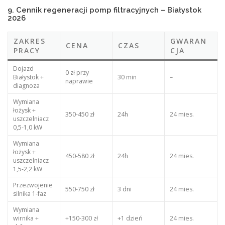
9. Cennik regeneracji pomp filtracyjnych – Białystok
2026
ZAKRES
GWARAN
CENA
CZAS
PRACY
CJA
Dojazd
0 zł przy
Białystok +
30 min
–
naprawie
diagnoza
Wymiana
łożysk +
350-450 zł
24h
24 mies.
uszczelniacz
0,5-1,0 kW
Wymiana
łożysk +
450-580 zł
24h
24 mies.
uszczelniacz
1,5-2,2 kW
Przezwojenie
550-750 zł
3 dni
24 mies.
silnika 1-faz
Wymiana
wirnika +
+150-300 zł
+1 dzień
24 mies.