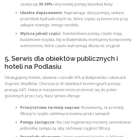
zazwyczaj
30-50%
ceny nowej pompy wysokiej klasy.
Idealne dopasowanie:
Naprawiając starą pompę, unikasz
przeróbek hydraulicznych rur, które często są konieczne przy
zakupie nowego, innego modelu.
Wyższa jakość części:
Standardowe pompy często mają
budżetowe łożyska. My w Białymstoku montujemy komponenty
wzmocnione, które często wytrzymują dłużej niż oryginał.
5. Serwis dla obiektów publicznych i
hoteli na Podlasiu
Obsługujemy hotele, siłownie i ośrodki SPA w Białymstoku i okolicach
(Supraśl, Wasilków, Choroszcz). W obiektach komercyjnych pompy
pracują 24/7. Hałas w maszynowni może przenosić się do pokoi
gościnnych przez rury. Nasz serwis oferuje:
Priorytetowe terminy napraw:
Rozumiemy, że przestój
filtracji to ryzyko zamknięcia basenu przez sanepid.
Pompy zastępcze:
Na czas regeneracji możemy zamontować
jednostkę zastępczą, aby zachować ciągłość filtracji.
Przeglądy okresowe:
Lepiej wymienić łożyska za kilkaset