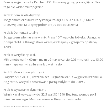
Pompę myjemy myjką Karcher HDS. Usuwamy glony, piasek, liście. Bez
tego nie widać mikropęknięć.
Krok 2: Pomiar elektryczny
Megaomomierz 500 V: rezystancja izolacji >2 MΩ = OK. <0,5 MΩ =
przezwojenie. Mierzymy pobór prądu bez obciążenia.
Krok 3: Demontaż totalny
Ściągaczem zdejmujemy wirnik. Prasa 10 T wypycha łożyska. Uwaga: w
pompach IML z Białegostoku wirnik jest klejony – grzejemy opalarką
120°C.
Krok 4: Weryfikacja wału
Mikrometr: wał 14,00 mm ma mieć max wytarcie 0,02 mm. Jeśli jest 13,90
mm – napawamy i szlifujemy lub wał na złom.
Krok 5: Montaż nowych części
Łożyska SKF/FAG C3, uszczelniacz Burgmann MG1 z węglikiem krzemu, o-
ringi Viton. Wszystko smarowane pastą Molykote do 200°C.
Krok 6: Wyważanie dynamiczne
Wirnik + wał wyważamy do G2.5 wg ISO 1940. Bez tego pompa po 3
mies. znowu wyje. Mało serwisów w Białymstoku to robi.