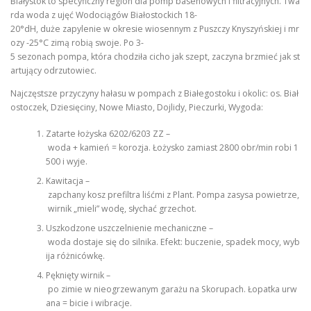
Białystok to specyficzny region dla pomp basenowych i filtracyjnych. Twa
rda woda z ujęć Wodociągów Białostockich 18-
20°dH, duże zapylenie w okresie wiosennym z Puszczy Knyszyńskiej i mr
ozy -25°C zimą robią swoje. Po 3-
5 sezonach pompa, która chodziła cicho jak szept, zaczyna brzmieć jak st
artujący odrzutowiec.
Najczęstsze przyczyny hałasu w pompach z Białegostoku i okolic: os. Biał
ostoczek, Dziesięciny, Nowe Miasto, Dojlidy, Pieczurki, Wygoda:
Zatarte łożyska 6202/6203 ZZ –
woda + kamień = korozja. Łożysko zamiast 2800 obr/min robi 1
500 i wyje.
Kawitacja –
zapchany kosz prefiltra liśćmi z Plant. Pompa zasysa powietrze,
wirnik „mieli” wodę, słychać grzechot.
Uszkodzone uszczelnienie mechaniczne –
woda dostaje się do silnika. Efekt: buczenie, spadek mocy, wyb
ija różnicówkę.
Pęknięty wirnik –
po zimie w nieogrzewanym garażu na Skorupach. Łopatka urw
ana = bicie i wibracje.