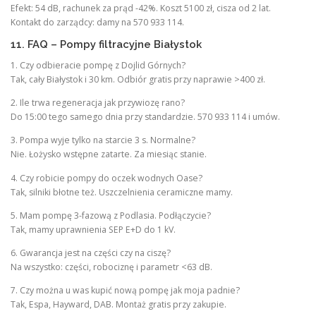
Efekt: 54 dB, rachunek za prąd -42%. Koszt 5100 zł, cisza od 2 lat.
Kontakt do zarządcy: damy na 570 933 114.
11. FAQ – Pompy filtracyjne Białystok
1. Czy odbieracie pompę z Dojlid Górnych?
Tak, cały Białystok i 30 km. Odbiór gratis przy naprawie >400 zł.
2. Ile trwa regeneracja jak przywiozę rano?
Do 15:00 tego samego dnia przy standardzie. 570 933 114 i umów.
3. Pompa wyje tylko na starcie 3 s. Normalne?
Nie. Łożysko wstępne zatarte. Za miesiąc stanie.
4. Czy robicie pompy do oczek wodnych Oase?
Tak, silniki błotne też. Uszczelnienia ceramiczne mamy.
5. Mam pompę 3-fazową z Podlasia. Podłączycie?
Tak, mamy uprawnienia SEP E+D do 1 kV.
6. Gwarancja jest na części czy na ciszę?
Na wszystko: części, robociznę i parametr <63 dB.
7. Czy można u was kupić nową pompę jak moja padnie?
Tak, Espa, Hayward, DAB. Montaż gratis przy zakupie.