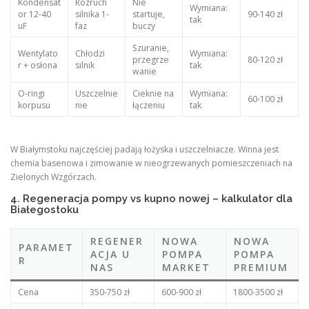
Kondensat
Rozruch
Nie
Wymiana:
or 12-40
silnika 1-
startuje,
90-140 zł
tak
uF
faz
buczy
Szuranie,
Wentylato
Chłodzi
Wymiana:
przegrze
80-120 zł
r + osłona
silnik
tak
wanie
O-ringi
Uszczelnie
Cieknie na
Wymiana:
60-100 zł
korpusu
nie
łączeniu
tak
W Białymstoku najczęściej padają łożyska i uszczelniacze. Winna jest
chemia basenowa i zimowanie w nieogrzewanych pomieszczeniach na
Zielonych Wzgórzach.
4. Regeneracja pompy vs kupno nowej – kalkulator dla
Białegostoku
REGENER
NOWA
NOWA
PARAMET
ACJA U
POMPA
POMPA
R
NAS
MARKET
PREMIUM
Cena
350-750 zł
600-900 zł
1800-3500 zł