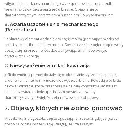
wilgocią lub na skutek naturalnego wyeksploatowania smaru, kulki
wewnątrz łożysk zaczynają trzeć o bieżnię. Objawia się to
charakterystycznym, narastającym huczeniem lub wysokim piskiem.
B. Awaria uszczelnienia mechanicznego
(Reperaturki)
To kluczowy element oddzielający część mokrą (pompującą wodę) od
części suchej (silnika elektrycznego). Gdy uszczelniacz pęka, krople wody
dostają się na przednie łożysko, wymywając smar i powodując
błyskawiczną korozję.
C. Niewyważenie wirnika i kawitacja
Jeśli do wnętrza pompy dostały się drobne zanieczyszczenia (piasek,
drobne kamienie), wirnik może ulec wyszczerbieniu. Powoduje to bicie
osiowe i wibracje, które przenoszą się na całą konstrukcję jacuzzi lub
basenu. Kawitacja z kolei (pęcherzyki powietrza) tworzy
charakterystyczny dźwięk “strzelania” wewnątrz obudowy.
2. Objawy, których nie wolno ignorować
Mieszkańcy Białegostoku często zgłaszają nam usterki, gdy jest już za
późno na prostą konserwację. Reaguj, jeśli zauważysz: