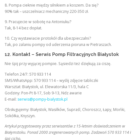
8. Pompa cieknie między silnikiem a koszem. Da się?
90% tak – uszczelniacz mechaniczny 220-350 zł.
9. Pracujecie w sobotę na Antoniuku?
Tak, 8-14 bez dopłat.
10. Czy wystawiacie protokół dla ubezpieczalni?
Tak, po zalaniu pompy od uderzenia pioruna w Pietraszach.
12. Kontakt – Serwis Pomp Filtracyjnych Białystok
Nie śpij przy wyjącej pompie. Sąsiedzi też dziękują za ciszę.
Telefon 24/7: 570 933 114
SMS/WhatsApp: 570 933 114 – wyślij zdjęcie tabliczki
Warsztat: Białystok, ul. Elewatorska 11/3, hala C
Godziny: Pon-Pt 8-17, Sob 9-13, Ndz awarie
E-mail:
serwis@pompy-bialystok.pl
Obsługujemy: Białystok, Wasilków, Supraśl, Choroszcz, Łapy, Mońki,
Sokółka, Knyszyn.
Artykuł przygotowany przez serwisantów z 15-letnim doświadczeniem w
Białymstoku. Ponad 2000 zregenerowanych pomp. Zadzwoń 570 933 114 i
śpij cicho.