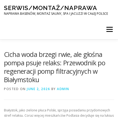
Skip
SERWIS/MONTAŻ/NAPRAWA
to
content
NAPRAWA BASENÓW, MONTAŻ SAUNY, SPA I JACUZZI W CAŁEJ POLSCE
Menu
SPA SERWIS
Cicha woda brzegi rwie, ale głośna
pompa psuje relaks: Przewodnik po
regeneracji pomp filtracyjnych w
MONTAŻ SAUNY, SPA, JACUZI W CAŁEJ POLSCE
Białymstoku
POSTED ON
KONTAKT
JUNE 2, 2026
BY
ADMIN
Białystok, jako zielone płuca Polski, sprzyja posiadaniu przydomowych
stref relaksu. Coraz więcej mieszkańców Podlasia decyduje się na luksus