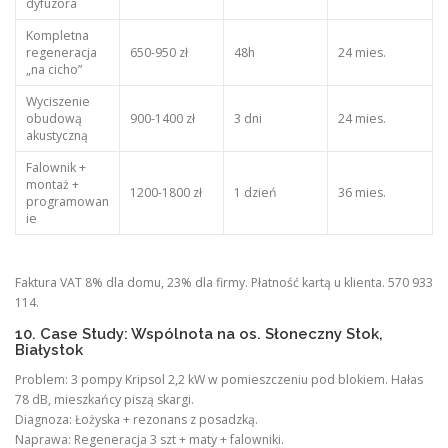
dyfuzora
Kompletna
regeneracja
650-950 zł
48h
24 mies.
„na cicho”
Wyciszenie
obudową
900-1400 zł
3 dni
24 mies.
akustyczną
Falownik +
montaż +
1200-1800 zł
1 dzień
36 mies.
programowan
ie
Faktura VAT 8% dla domu, 23% dla firmy. Płatność kartą u klienta. 570 933
114.
10. Case Study: Wspólnota na os. Słoneczny Stok,
Białystok
Problem: 3 pompy Kripsol 2,2 kW w pomieszczeniu pod blokiem. Hałas
78 dB, mieszkańcy piszą skargi.
Diagnoza: Łożyska + rezonans z posadzką.
Naprawa: Regeneracja 3 szt + maty + falowniki.