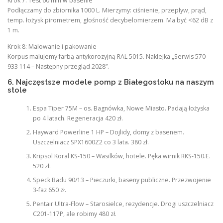
Krok 7: Test 60 min w basenie
Podłączamy do zbiornika 1000 L. Mierzymy: ciśnienie, przepływ, prąd,
temp. łożysk pirometrem, głośność decybelomierzem. Ma być <62 dB z
1 m.
Krok 8: Malowanie i pakowanie
Korpus malujemy farbą antykorozyjną RAL 5015. Naklejka „Serwis 570
933 114 – Następny przegląd 2028”.
6. Najczęstsze modele pomp z Białegostoku na naszym
stole
Espa Tiper 75M – os. Bagnówka, Nowe Miasto. Padają łożyska
po 4 latach. Regeneracja 420 zł.
Hayward Powerline 1 HP – Dojlidy, domy z basenem.
Uszczelniacz SPX1600Z2 co 3 lata. 380 zł.
Kripsol Koral KS-150 – Wasilków, hotele. Pęka wirnik RKS-150.E.
520 zł.
Speck Badu 90/13 – Pieczurki, baseny publiczne. Przezwojenie
3-faz 650 zł.
Pentair Ultra-Flow – Starosielce, rezydencje. Drogi uszczelniacz
C201-117P, ale robimy 480 zł.