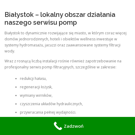
Białystok – lokalny obszar działania
naszego serwisu pomp
Białystok to dynamicznie rozwijające się miasto, w którym coraz więcej
domów jednorodzinnych, hoteli i obiektów wellness inwestuje w
systemy hydromasażu, jacuzzi oraz zaawansowane systemy filtracji
wody.
Wraz z rosnącą liczbą instalacji rośnie również zapotrzebowanie na
profesjonalny serwis pomp filtracyjnych, szczególnie w zakresie:
redukcji hałasu,
regeneracji łożysk,
wymiany wirników,
czyszczenia układów hydraulicznych,
przywracania pełnej wydajności.
Nasza mobilna ekipa działa bezpośrednio na terenie Białegostoku, co
Zadzwoń
pozwala na szybkie reakcje i naprawy wykonywane u klienta.