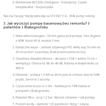
Marketowe IBO JSW, Omnigena – Dziesięciny. Często
nieopłacalne – korpus pęka.
Nie ma Twojej? Wyślij tabliczkę na 570 933 114 – 95% pomp robimy.
7. Jak wyciszyć pompę basenową bez remontu? 7
patentów z Białegostoku
Mata wibroizolacyjna – 50 mm guma pod pompę. Tnie drgania
o 80%. Koszt 40 zł, montaż 5 min.
Elastyczne węże – zamiast sztywnego PVC wklej wąż 50 mm na
30 cm przed i za pompą. Brak przenoszenia na rury.
Obudowa dźwiękochłonna – skrzynia z OSB + wełna 10 cm +
wentylacja. Obniża 62 dB do 48 dB. Robimy w Białymstoku za
900 zł.
Falownik – pompa 1,5 kW na 40 Hz jest 2x cichsza i bierze 50%
prądu. Zwrot w 2 sezony.
Czyszczenie kosza co 2 dni – kawitacja to 70% hałasu w
pompach z Białegostoku.
Płukanie filtra – przy 1,2 bar. Wyższe ciśnienie = ryk pompy.
Poziom wody – skimmer 1/2 wysokości. Niżej = zasysa