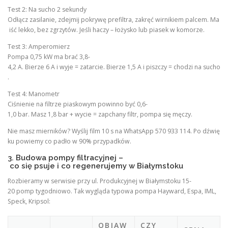
Test 2: Na sucho 2 sekundy
Odłącz zasilanie, zdejmij pokrywę prefiltra, zakręć wirnikiem palcem. Ma
iść lekko, bez zgrzytów. Jeśli haczy – łożysko lub piasek w komorze.
Test 3: Amperomierz
Pompa 0,75 kW ma brać 3,8-
4,2 A. Bierze 6 A i wyje = zatarcie. Bierze 1,5 A i piszczy = chodzi na sucho
.
Test 4: Manometr
Ciśnienie na filtrze piaskowym powinno być 0,6-
1,0 bar. Masz 1,8 bar + wycie = zapchany filtr, pompa się męczy.
Nie masz mierników? Wyślij film 10 s na WhatsApp 570 933 114. Po dźwię
ku powiemy co padło w 90% przypadków.
3. Budowa pompy filtracyjnej –
co się psuje i co regenerujemy w Białymstoku
Rozbieramy w serwisie przy ul. Produkcyjnej w Białymstoku 15-
20 pomp tygodniowo. Tak wygląda typowa pompa Hayward, Espa, IML,
Speck, Kripsol:
OBJAW
CZY