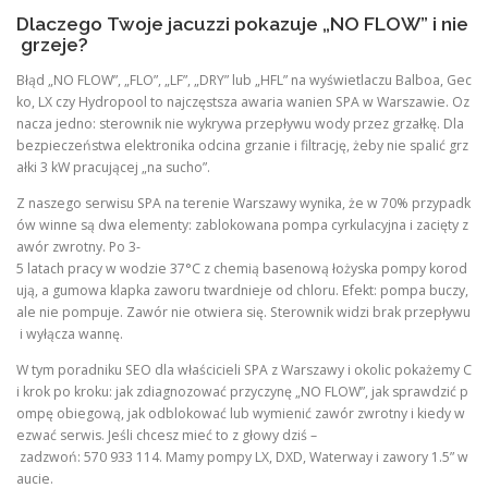
Dlaczego Twoje jacuzzi pokazuje „NO FLOW” i nie
grzeje?
Błąd „NO FLOW”, „FLO”, „LF”, „DRY” lub „HFL” na wyświetlaczu Balboa, Gec
ko, LX czy Hydropool to najczęstsza awaria wanien SPA w Warszawie. Oz
nacza jedno: sterownik nie wykrywa przepływu wody przez grzałkę. Dla
bezpieczeństwa elektronika odcina grzanie i filtrację, żeby nie spalić grz
ałki 3 kW pracującej „na sucho”.
Z naszego serwisu SPA na terenie Warszawy wynika, że w 70% przypadk
ów winne są dwa elementy: zablokowana pompa cyrkulacyjna i zacięty z
awór zwrotny. Po 3-
5 latach pracy w wodzie 37°C z chemią basenową łożyska pompy korod
ują, a gumowa klapka zaworu twardnieje od chloru. Efekt: pompa buczy,
ale nie pompuje. Zawór nie otwiera się. Sterownik widzi brak przepływu
i wyłącza wannę.
W tym poradniku SEO dla właścicieli SPA z Warszawy i okolic pokażemy C
i krok po kroku: jak zdiagnozować przyczynę „NO FLOW”, jak sprawdzić p
ompę obiegową, jak odblokować lub wymienić zawór zwrotny i kiedy w
ezwać serwis. Jeśli chcesz mieć to z głowy dziś –
zadzwoń: 570 933 114. Mamy pompy LX, DXD, Waterway i zawory 1.5” w
aucie.