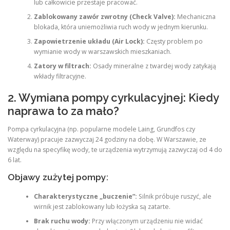
lub całkowicie przestaje pracować.
Zablokowany zawór zwrotny (Check Valve):
Mechaniczna
blokada, która uniemożliwia ruch wody w jednym kierunku.
Zapowietrzenie układu (Air Lock):
Częsty problem po
wymianie wody w warszawskich mieszkaniach.
Zatory w filtrach:
Osady mineralne z twardej wody zatykają
wkłady filtracyjne.
2. Wymiana pompy cyrkulacyjnej: Kiedy
naprawa to za mało?
Pompa cyrkulacyjna (np. popularne modele Laing, Grundfos czy
Waterway) pracuje zazwyczaj 24 godziny na dobę. W Warszawie, ze
względu na specyfikę wody, te urządzenia wytrzymują zazwyczaj od 4 do
6 lat.
Objawy zużytej pompy:
Charakterystyczne „buczenie”:
Silnik próbuje ruszyć, ale
wirnik jest zablokowany lub łożyska są zatarte.
Brak ruchu wody:
Przy włączonym urządzeniu nie widać