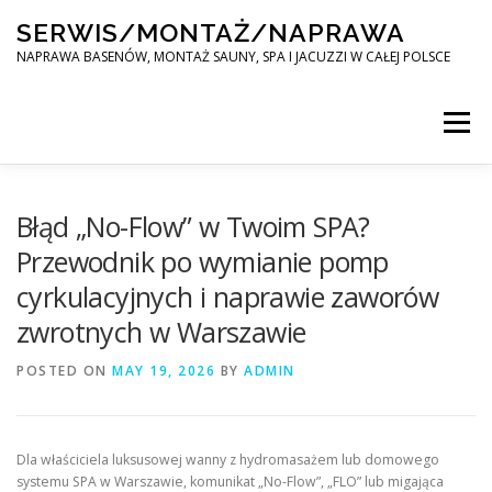
Skip
SERWIS/MONTAŻ/NAPRAWA
to
content
NAPRAWA BASENÓW, MONTAŻ SAUNY, SPA I JACUZZI W CAŁEJ POLSCE
Menu
SPA SERWIS
Błąd „No-Flow” w Twoim SPA?
Przewodnik po wymianie pomp
cyrkulacyjnych i naprawie zaworów
MONTAŻ SAUNY, SPA, JACUZI W CAŁEJ POLSCE
zwrotnych w Warszawie
POSTED ON
KONTAKT
MAY 19, 2026
BY
ADMIN
Dla właściciela luksusowej wanny z hydromasażem lub domowego
systemu SPA w Warszawie, komunikat „No-Flow”, „FLO” lub migająca