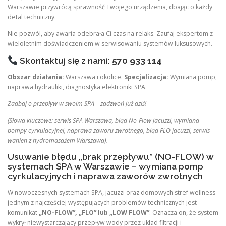
Warszawie przywrócą sprawność Twojego urządzenia, dbając o każdy
detal techniczny.
Nie pozwól, aby awaria odebrała Ci czas na relaks. Zaufaj ekspertom z
wieloletnim doświadczeniem w serwisowaniu systemów luksusowych.
Skontaktuj się z nami:
570 933 114
Obszar działania:
Warszawa i okolice.
Specjalizacja:
Wymiana pomp,
naprawa hydrauliki, diagnostyka elektroniki SPA.
Zadbaj o przepływ w swoim SPA – zadzwoń już dziś!
(Słowa kluczowe: serwis SPA Warszawa, błąd No-Flow jacuzzi, wymiana
pompy cyrkulacyjnej, naprawa zaworu zwrotnego, błąd FLO jacuzzi, serwis
wanien z hydromasażem Warszawa).
Usuwanie błędu „brak przepływu” (NO-FLOW) w
systemach SPA w Warszawie – wymiana pomp
cyrkulacyjnych i naprawa zaworów zwrotnych
W nowoczesnych systemach SPA, jacuzzi oraz domowych stref wellness
jednym z najczęściej występujących problemów technicznych jest
komunikat
„NO-FLOW”, „FLO” lub „LOW FLOW”
. Oznacza on, że system
wykrył niewystarczający przepływ wody przez układ filtracji i