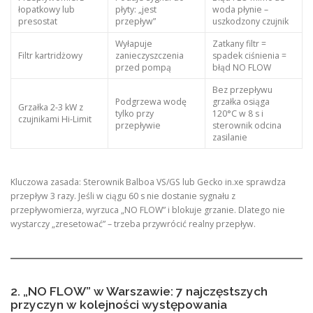
łopatkowy lub
płyty: „jest
woda płynie –
presostat
przepływ”
uszkodzony czujnik
Wyłapuje
Zatkany filtr =
Filtr kartridżowy
zanieczyszczenia
spadek ciśnienia =
przed pompą
błąd NO FLOW
Bez przepływu
Podgrzewa wodę
grzałka osiąga
Grzałka 2-3 kW z
tylko przy
120°C w 8 s i
czujnikami Hi-Limit
przepływie
sterownik odcina
zasilanie
Kluczowa zasada: Sterownik Balboa VS/GS lub Gecko in.xe sprawdza
przepływ 3 razy. Jeśli w ciągu 60 s nie dostanie sygnału z
przepływomierza, wyrzuca „NO FLOW” i blokuje grzanie. Dlatego nie
wystarczy „zresetować” – trzeba przywrócić realny przepływ.
2. „NO FLOW” w Warszawie: 7 najczęstszych
przyczyn w kolejności występowania