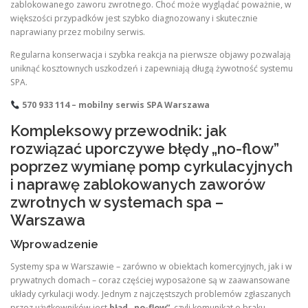
zablokowanego zaworu zwrotnego. Choć może wyglądać poważnie, w
większości przypadków jest szybko diagnozowany i skutecznie
naprawiany przez mobilny serwis.
Regularna konserwacja i szybka reakcja na pierwsze objawy pozwalają
uniknąć kosztownych uszkodzeń i zapewniają długą żywotność systemu
SPA.
570 933 114 – mobilny serwis SPA Warszawa
Kompleksowy przewodnik: jak
rozwiązać uporczywe błędy „no-flow”
poprzez wymianę pomp cyrkulacyjnych
i naprawę zablokowanych zaworów
zwrotnych w systemach spa –
Warszawa
Wprowadzenie
Systemy spa w Warszawie – zarówno w obiektach komercyjnych, jak i w
prywatnych domach – coraz częściej wyposażone są w zaawansowane
układy cyrkulacji wody. Jednym z najczęstszych problemów zgłaszanych
przez użytkowników jest
błąd „no-flow”
, czyli komunikat o braku