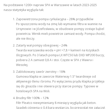
Na podstawie 1200+ napraw SPA w Warszawie w latach 2023-2025
nasza statystyka wygląda tak:
Zapowietrzona pompa cyrkulacyjna – 28% przypadków
Po spuszczeniu wody na zimę lub wymianie filtra w wannie na
Ursynowie i w Józefosławiu, w obudowie pompy zostaje bąbel
powietrza. Wirnik mieli powietrze zamiast wody. Pompa chodzi,
ale nie tłoczy.
Zatarty wał pompy obiegowej – 24%
Twarda warszawska woda + pH >7,8 = kamień na łożyskach
ślizgowych. Po 3 latach pompa LX WTC50 lub DXD WP200 buczy,
pobiera 2 A zamiast 0,8 A i stoi. Częste w SPA z Wawra i
Wesołej.
Zablokowany zawór zwrotny – 18%
Gumowa klapka w zaworze Waterway 1.5” twardnieje od
aktywnego tlenu i bromu. Po wyłączeniu prądu klapka przykleja
się do gniazda i nie otwiera przy starcie pompy. Typowe w
hotelowych SPA na Woli.
Brudny filtr 100% – 12%
Filtr Pleatco niewymieniany 8 miesięcy wygląda jak beton.
Spadek ciśnienia o 0,4 bara wystarczy, by presostat nie załączył.