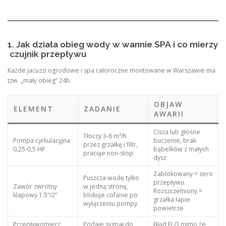
1. Jak działa obieg wody w wannie SPA i co mierzy
czujnik przepływu
Każde jacuzzi ogrodowe i spa całoroczne montowane w Warszawie ma
tzw. „mały obieg” 24h:
OBJAW
ELEMENT
ZADANIE
AWARII
Cisza lub głośne
Tłoczy 3-6 m³/h
Pompa cyrkulacyjna
buczenie, brak
przez grzałkę i filtr,
0,25-0,5 HP
bąbelków z małych
pracuje non-stop
dysz
Zablokowany = zero
Puszcza wodę tylko
przepływu.
Zawór zwrotny
w jedną stronę,
Rozszczelniony =
klapowy 1.5”/2”
blokuje cofanie po
grzałka łapie
wyłączeniu pompy
powietrze
Przepływomierz
Podaje sygnał do
Błąd FLO mimo że