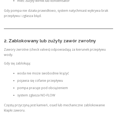
mieć zużyty wirnik lub kondensator
Gdy pompa nie działa prawidłowo, system natychmiast wykrywa brak
przepływu i zgłasza błąd.
2. Zablokowany lub zużyty zawór zwrotny
Zawory zwrotne (check valves) odpowiadają za kierunek przepływu
wody.
Gdy się zablokują:
woda nie może swobodnie krążyć
pojawia się cofanie przepływu
pompa pracuje pod obciążeniem
system zgłasza NO-FLOW
Częstą przyczyną jest kamień, osad lub mechaniczne zablokowanie
klapki zaworu.