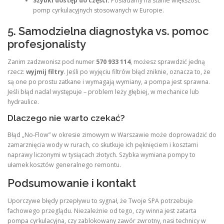
Szybki dostęp do części:
Posiadamy na stanie większość
pomp cyrkulacyjnych stosowanych w Europie.
5. Samodzielna diagnostyka vs. pomoc
profesjonalisty
Zanim zadzwonisz pod numer
570 933 114
, możesz sprawdzić jedną
rzecz:
wyjmij filtry
. Jeśli po wyjęciu filtrów błąd zniknie, oznacza to, że
są one po prostu zatkane i wymagają wymiany, a pompa jest sprawna.
Jeśli błąd nadal występuje – problem leży głębiej, w mechanice lub
hydraulice.
Dlaczego nie warto czekać?
Błąd „No-Flow” w okresie zimowym w Warszawie może doprowadzić do
zamarznięcia wody w rurach, co skutkuje ich pęknięciem i kosztami
naprawy liczonymi w tysiącach złotych. Szybka wymiana pompy to
ułamek kosztów generalnego remontu.
Podsumowanie i kontakt
Uporczywe błędy przepływu to sygnał, że Twoje SPA potrzebuje
fachowego przeglądu. Niezależnie od tego, czy winna jest zatarta
pompa cyrkulacyjna, czy zablokowany zawór zwrotny, nasi technicy w