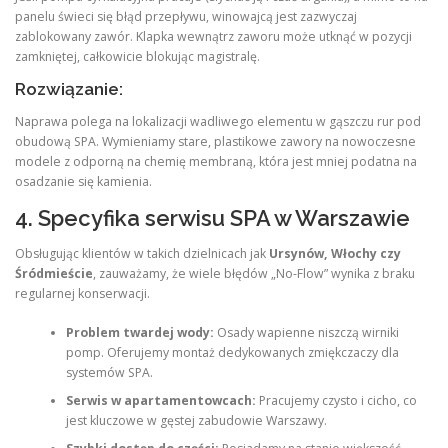
panelu świeci się błąd przepływu, winowajcą jest zazwyczaj
zablokowany zawór. Klapka wewnątrz zaworu może utknąć w pozycji
zamkniętej, całkowicie blokując magistralę.
Rozwiązanie:
Naprawa polega na lokalizacji wadliwego elementu w gąszczu rur pod
obudową SPA. Wymieniamy stare, plastikowe zawory na nowoczesne
modele z odporną na chemię membraną, która jest mniej podatna na
osadzanie się kamienia.
4. Specyfika serwisu SPA w Warszawie
Obsługując klientów w takich dzielnicach jak
Ursynów, Włochy czy
Śródmieście
, zauważamy, że wiele błędów „No-Flow” wynika z braku
regularnej konserwacji.
Problem twardej wody:
Osady wapienne niszczą wirniki
pomp. Oferujemy montaż dedykowanych zmiękczaczy dla
systemów SPA.
Serwis w apartamentowcach:
Pracujemy czysto i cicho, co
jest kluczowe w gęstej zabudowie Warszawy.