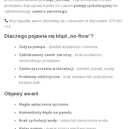
przepływu. Najczęściej wynika on z awarii
pompy cyrkulacyjnej
lub
zablokowanego
zaworu zwrotnego
.
W przypadku awarii skontaktuj się z serwisem w Warszawie: 570 933
114.
Dlaczego pojawia się błąd „no-flow”?
Zużyta pompa
– spadek wydajności i ciśnienia.
Zablokowany zawór zwrotny
– brak możliwości
swobodnego przepływu.
Zanieczyszczenia w instalacji
– kamień, piasek, osady.
Problemy elektryczne
– brak zasilania lub uszkodzone
bezpieczniki.
Objawy awarii
Nagłe wyłączenia systemu
.
Komunikaty błędu na panelu
.
Brak cyrkulacji wody
– zimna lub nieruchoma woda.
Hałas pompy
– sygnał zużycia mechanicznego.