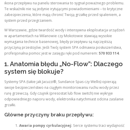
ikona przepływu na panelu sterowania to sygnał poważnego problemu.
Te wskaźniki nie są jedynie irytującymi powiadomieniami – to krytyczne
zabezpieczenia, które mają chronić Twoją grzałkę przed spaleniem, a
system przed przegrzaniem.
W Warszawie, gdzie twardość wody i intensywna eksploatacja urządzeń
w apartamentach na Wilanowie czy Mokotowie stawiają wysokie
wymagania technice basenowej, błędy przepływu są najczęstszą
przyczyną przestojów. Jeśli Twój system SPA odmawia posłuszeństwa,
profesjonalna pomoc jest w zasięgu ręki pod numerem:
570 933 114
.
1. Anatomia błędu „No-Flow”: Dlaczego
system się blokuje?
Systemy SPA (takie jak Jacuzzi®, Sundance Spas czy Wellis) opierają
swoje bezpieczeństwo na ciągłym monitorowaniu ruchu wody przez
rurę grzewczą. Gdy czujnik (presostat lub flow switch) nie wykryje
odpowiedniego naporu wody, elektronika natychmiast odcina zasilanie
grzałki.
Główne przyczyny braku przepływu:
Awaria pompy cyrkulacyjnej:
Serce systemu traci wydajność