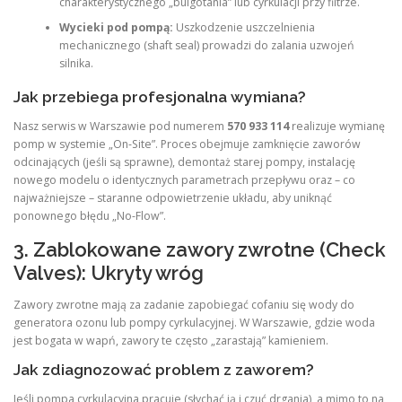
charakterystycznego „bulgotania” lub cyrkulacji przy filtrze.
Wycieki pod pompą:
Uszkodzenie uszczelnienia
mechanicznego (shaft seal) prowadzi do zalania uzwojeń
silnika.
Jak przebiega profesjonalna wymiana?
Nasz serwis w Warszawie pod numerem
570 933 114
realizuje wymianę
pomp w systemie „On-Site”. Proces obejmuje zamknięcie zaworów
odcinających (jeśli są sprawne), demontaż starej pompy, instalację
nowego modelu o identycznych parametrach przepływu oraz – co
najważniejsze – staranne odpowietrzenie układu, aby uniknąć
ponownego błędu „No-Flow”.
3. Zablokowane zawory zwrotne (Check
Valves): Ukryty wróg
Zawory zwrotne mają za zadanie zapobiegać cofaniu się wody do
generatora ozonu lub pompy cyrkulacyjnej. W Warszawie, gdzie woda
jest bogata w wapń, zawory te często „zarastają” kamieniem.
Jak zdiagnozować problem z zaworem?
Jeśli pompa cyrkulacyjna pracuje (słychać ją i czuć drgania), a mimo to na