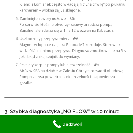
Klienci z Łomianek często wkładają filtr „na chwilę” po płukaniu
karcherem – włókna są już sklejone.
Zamknięte zawory nożowe – 8%
Po serwisie ktoś nie otworzył zasuwy przed/za pompą.
Banalne, ale zdarza się w 1 na 12 wezwań na Kabatach.
Uszkodzony przepływomierz – 6%
Magnes w łopatce czujnika Balboa M7 koroduje. Sterownik
widzi 0 l/min mimo przepływu. Diagnoza: zmostkowanie na 5 s –
jeśli błąd znika, czujnik do wymiany.
Pęknięty korpus pompy lub nieszczelność – 4%
Mróz w SPA na działce w Zalesiu Górnym rozsadził obudowę.
Pompa zasysa powietrze z nieszczelności i zapowietrza
grzałkę.
3. Szybka diagnostyka „NO FLOW” w 10 minut:
zrób to zanim zadzwonisz 570 933 114
Zadzwoń
Uwaga: W skrzynce SPA jest 230V i 400V. Jeśli nie masz uprawnień SEP,
nie otwieraj puszki sterownika. Poniższe kroki są bezpieczne dla