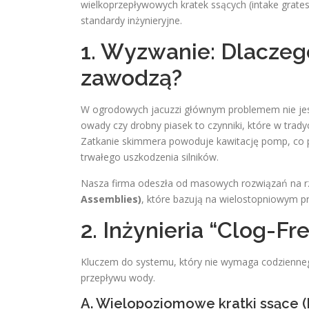
wielkoprzepływowych kratek ssących (intake grate
standardy inżynieryjne.
1. Wyzwanie: Dlacze
zawodzą?
W ogrodowych jacuzzi głównym problemem nie jest b
owady czy drobny piasek to czynniki, które w trady
Zatkanie skimmera powoduje kawitację pomp, co pr
trwałego uszkodzenia silników.
Nasza firma odeszła od masowych rozwiązań na 
Assemblies)
, które bazują na wielostopniowym p
2. Inżynieria “Clog-F
Kluczem do systemu, który nie wymaga codzienneg
przepływu wody.
A. Wielopoziomowe kratki ssące (