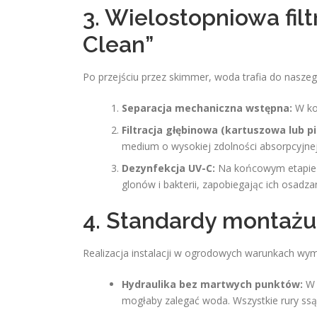
3. Wielostopniowa fil
Clean”
Po przejściu przez skimmer, woda trafia do naszeg
Separacja mechaniczna wstępna:
W ko
Filtracja głębinowa (kartuszowa lub p
medium o wysokiej zdolności absorpcyjnej
Dezynfekcja UV-C:
Na końcowym etapie u
glonów i bakterii, zapobiegając ich osadzan
4. Standardy montażu 
Realizacja instalacji w ogrodowych warunkach wym
Hydraulika bez martwych punktów:
W n
mogłaby zalegać woda. Wszystkie rury ss