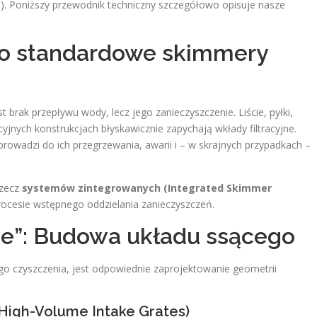
s). Poniższy przewodnik techniczny szczegółowo opisuje nasze
go standardowe skimmery
rak przepływu wody, lecz jego zanieczyszczenie. Liście, pyłki,
cyjnych konstrukcjach błyskawicznie zapychają wkłady filtracyjne.
owadzi do ich przegrzewania, awarii i – w skrajnych przypadkach –
rzecz
systemów zintegrowanych (Integrated Skimmer
rocesie wstępnego oddzielania zanieczyszczeń.
ree”: Budowa układu ssącego
o czyszczenia, jest odpowiednie zaprojektowanie geometrii
High-Volume Intake Grates)