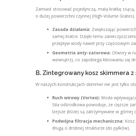
Zamiast stosować pojedynczą, małą kratkę ssącą,
o dużej powierzchni czynnej (High-Volume Grates).
Zasada działania:
Zwiększając powierzch
samej kratce. Dzięki temu zanieczyszczenia
przepływ wody nawet przy częściowym zani
Geometria anty-zatorowa:
Otwory w nas
wewnątrz), co zapobiega klinowaniu się dr
B. Zintegrowany kosz skimmera z
W naszych konstrukcjach skimmer nie jest tylko o
Ruch wirowy (Vortex):
Woda wpływająca 
Siła odśrodkowa powoduje, że cięższe zan
lżejsze (liście) są zatrzymywane w górnej 
Podwójna filtracja mechaniczna:
Kosz p
drugą o drobnej strukturze (do pyłków).