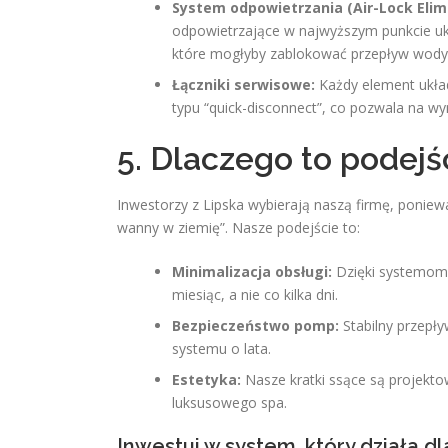
System odpowietrzania (Air-Lock Elimi
odpowietrzające w najwyższym punkcie uk
które mogłyby zablokować przepływ wody
Łączniki serwisowe:
Każdy element ukła
typu “quick-disconnect”, co pozwala na wy
5. Dlaczego to podejśc
Inwestorzy z Lipska wybierają naszą firmę, ponie
wanny w ziemię”. Nasze podejście to:
Minimalizacja obsługi:
Dzięki systemom “
miesiąc, a nie co kilka dni.
Bezpieczeństwo pomp:
Stabilny przepły
systemu o lata.
Estetyka:
Nasze kratki ssące są projektow
luksusowego spa.
Inwestuj w system, który działa dl