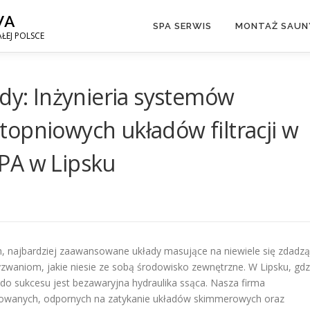
WA
SPA SERWIS
MONTAŻ SAUNY
ŁEJ POLSCE
ody: Inżynieria systemów
opniowych układów filtracji w
PA w Lipsku
 najbardziej zaawansowane układy masujące na niewiele się zdadzą
 wyzwaniom, jakie niesie ze sobą środowisko zewnętrzne. W Lipsku, gdz
o sukcesu jest bezawaryjna hydraulika ssąca. Nasza firma
rowanych, odpornych na zatykanie układów skimmerowych oraz