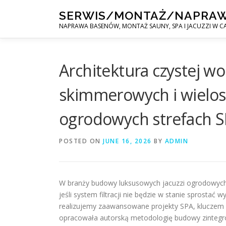
Skip
SERWIS/MONTAŻ/NAPRA
to
NAPRAWA BASENÓW, MONTAŻ SAUNY, SPA I JACUZZI W CA
content
Architektura czystej w
skimmerowych i wielost
ogrodowych strefach S
POSTED ON
JUNE 16, 2026
BY
ADMIN
W branży budowy luksusowych jacuzzi ogrodowych,
jeśli system filtracji nie będzie w stanie sprostać
realizujemy zaawansowane projekty SPA, kluczem d
opracowała autorską metodologię budowy zinteg