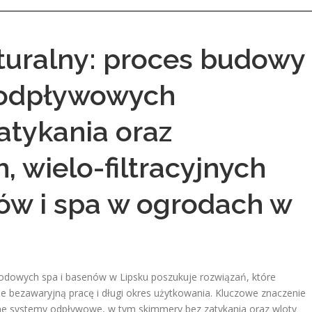
turalny: proces budowy
 odpływowych
tykania oraz
 wielo-filtracyjnych
ów i spa w ogrodach w
grodowych spa i basenów w Lipsku poszukuje rozwiązań, które
że bezawaryjną pracę i długi okres użytkowania. Kluczowe znaczenie
ne systemy odpływowe, w tym skimmery bez zatykania oraz wloty