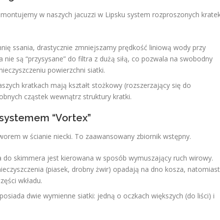
 montujemy w naszych jacuzzi w Lipsku system rozproszonych krate
nię ssania, drastycznie zmniejszamy prędkość liniową wody przy
 nie są “przysysane” do filtra z dużą siłą, co pozwala na swobodny
eczyszczeniu powierzchni siatki.
zych kratkach mają kształt stożkowy (rozszerzający się do
obnych cząstek wewnątrz struktury kratki.
 systemem “Vortex”
tworem w ścianie niecki. To zaawansowany zbiornik wstępny.
do skimmera jest kierowana w sposób wymuszający ruch wirowy.
ieczyszczenia (piasek, drobny żwir) opadają na dno kosza, natomiast
części wkładu.
osiada dwie wymienne siatki: jedną o oczkach większych (do liści) i