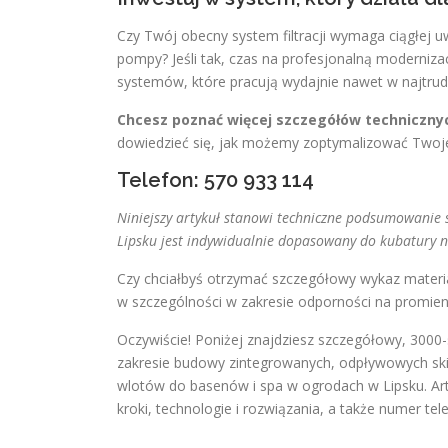
Czy Twój obecny system filtracji wymaga ciągłej 
pompy? Jeśli tak, czas na profesjonalną modernizac
systemów, które pracują wydajnie nawet w najtru
Chcesz poznać więcej szczegółów technicznych
dowiedzieć się, jak możemy zoptymalizować Twoje
Telefon: 570 933 114
Niniejszy artykuł stanowi techniczne podsumowanie 
Lipsku jest indywidualnie dopasowany do kubatury 
Czy chciałbyś otrzymać szczegółowy wykaz materi
w szczególności w zakresie odporności na promie
Oczywiście! Poniżej znajdziesz szczegółowy, 3000-
zakresie budowy zintegrowanych, odpływowych ski
wlotów do basenów i spa w ogrodach w Lipsku. Art
kroki, technologie i rozwiązania, a także numer te