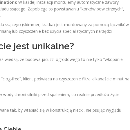
nation):
W każdej instalacji montujemy automatyczne zawory
ładu ssącego. Zapobiega to powstawaniu “korków powietrznych”,
.
du ssącego (skimmer, kratka) jest montowany za pomocą łączników
mianę lub czyszczenie bez użycia specjalistycznych narzędzi.
ie jest unikalne?
waż wiedzą, że budowa jacuzzi ogrodowego to nie tylko “wkopanie
clog-free”, klient poświęca na czyszczenie filtra kilkanaście minut na
w wody chroni silniki przed spaleniem, co realnie przedłuża życie
ane tak, by wtapiać się w konstrukcję niecki, nie psując wyglądu
a Ciebie