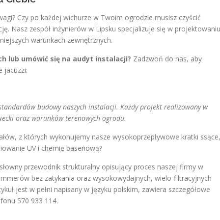
uwagi? Czy po każdej wichurze w Twoim ogrodzie musisz czyścić
ję. Nasz zespół inżynierów w Lipsku specjalizuje się w projektowani
dniejszych warunkach zewnętrznych.
 lub umówić się na audyt instalacji?
Zadzwoń do nas, aby
 jacuzzi:
standardów budowy naszych instalacji. Każdy projekt realizowany w
niecki oraz warunków terenowych ogrodu.
ałów, z których wykonujemy nasze wysokoprzepływowe kratki ssące
niowanie UV i chemię basenową?
słowny przewodnik strukturalny opisujący proces naszej firmy w
mmerów bez zatykania oraz wysokowydajnych, wielo-filtracyjnych
ykuł jest w pełni napisany w języku polskim, zawiera szczegółowe
lefonu 570 933 114.