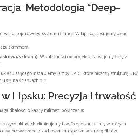
tracja: Metodologia “Deep-
o wielostopniowego systemu filtracji. W Lipsku stosujemy układ:
szu skimmera.
iaskowa/szklana):
W zależności od projektu, stosujemy filtry z
.
kładu ssącego instalujemy lampy UV-C, które niszczą strukturę DN
iu się na ściankach rur.
w Lipsku: Precyzja i trwałość
aga dbałości o każdy milimetr połączenia:
aszych układach eliminujemy tzw. “ślepe zaułki” rur, w których
ące są prowadzone z zachowaniem spadku w stronę filtrów.