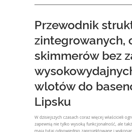
Przewodnik struk
zintegrowanych,
skimmerów bez za
wysokowydajnych,
wlotów do basen
Lipsku
W dzisiejszych czasach coraz więcej właścicieli o
zapewnią nie tylko wysoką funkcjonalność, ale tak
mają tutaj odpowiednio zaprojektowane i wykona