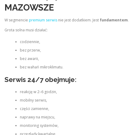
MAZOWSZE
W segmencie
premium serwis
nie jest dodatkiem. Jest
fundamentem
.
Grota solna musi działać:
codziennie,
bez przerw,
bez awarii,
bez wahań mikroklimatu.
Serwis 24/7 obejmuje:
reakcję w 2–6 godzin,
mobilny serwis,
części zamienne,
naprawy na miejscu,
monitoring systemów,
przeglądy kwartalne,