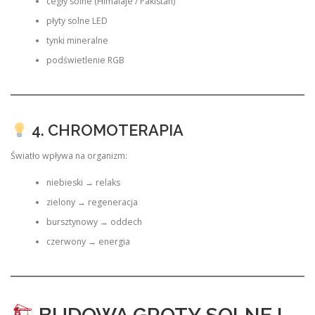
cegły solne (Himalaje / Pakistan)
płyty solne LED
tynki mineralne
podświetlenie RGB
4. CHROMOTERAPIA
Światło wpływa na organizm:
niebieski → relaks
zielony → regeneracja
bursztynowy → oddech
czerwony → energia