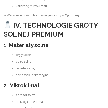
kalibrację mikroklimatu.
W Warszawie i całym Mazowszu jesteśmy
w 2 godziny
.
IV. TECHNOLOGIE GROTY
SOLNEJ PREMIUM
1. Materiały solne
bryły solne,
cegły solne,
panele solne,
solne tynki dekoracyjne.
2. Mikroklimat
aerozol solny,
jonizacja powietrza,