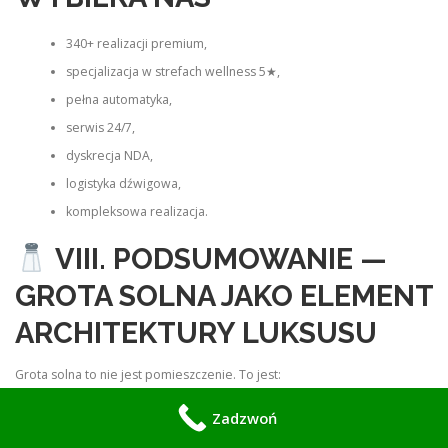
340+ realizacji premium,
specjalizacja w strefach wellness 5★,
pełna automatyka,
serwis 24/7,
dyskrecja NDA,
logistyka dźwigowa,
kompleksowa realizacja.
VIII. PODSUMOWANIE —
GROTA SOLNA JAKO ELEMENT
ARCHITEKTURY LUKSUSU
Grota solna to nie jest pomieszczenie. To jest:
architektura mikroklimatu,
Zadzwoń
architektura światła,