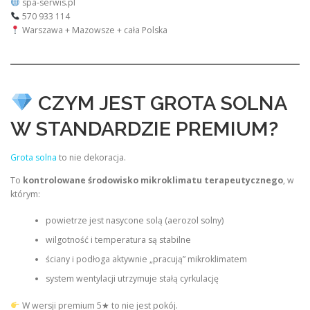
spa-serwis.pl
570 933 114
Warszawa + Mazowsze + cała Polska
CZYM JEST GROTA SOLNA
W STANDARDZIE PREMIUM?
Grota solna
to nie dekoracja.
To
kontrolowane środowisko mikroklimatu terapeutycznego
, w
którym:
powietrze jest nasycone solą (aerozol solny)
wilgotność i temperatura są stabilne
ściany i podłoga aktywnie „pracują” mikroklimatem
system wentylacji utrzymuje stałą cyrkulację
W wersji premium 5★ to nie jest pokój.