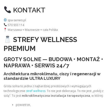
KONTAKT
spa-serwis.pl
570 933 114
Warszawa + Mazowsze + cała Polska
STREFY WELLNESS
PREMIUM
GROTY SOLNE — BUDOWA • MONTAŻ •
NAPRAWA • SERWIS 24/7
Architektura mikroklimatu, ciszy i regeneracji w
standardzie ULTRA LUXURY
Grota solna to jedna z najbardziej prestiżowych i wymagających
technologicznie
stref wellness
. To nie jest dekoracja. To nie jest „pokój z
solą”. To jest
mikroklimatyczna instalacja terapeutyczna
, w której:
powietrze,