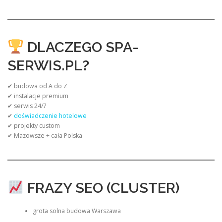
DLACZEGO SPA-
SERWIS.PL?
✔ budowa od A do Z
✔ instalacje premium
✔ serwis 24/7
✔
doświadczenie hotelowe
✔ projekty custom
✔ Mazowsze + cała Polska
FRAZY SEO (CLUSTER)
grota solna budowa Warszawa