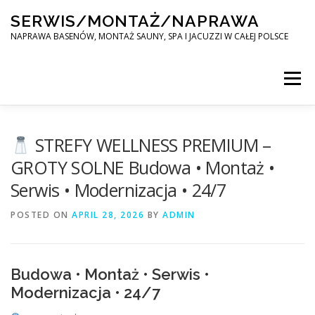
Skip
SERWIS/MONTAŻ/NAPRAWA
to
content
NAPRAWA BASENÓW, MONTAŻ SAUNY, SPA I JACUZZI W CAŁEJ POLSCE
Menu
SPA SERWIS
STREFY WELLNESS PREMIUM –
GROTY SOLNE Budowa • Montaż •
Serwis • Modernizacja • 24/7
MONTAŻ SAUNY, SPA, JACUZI W CAŁEJ POLSCE
POSTED ON
APRIL 28, 2026
BY
ADMIN
KONTAKT
Budowa • Montaż • Serwis •
Modernizacja • 24/7