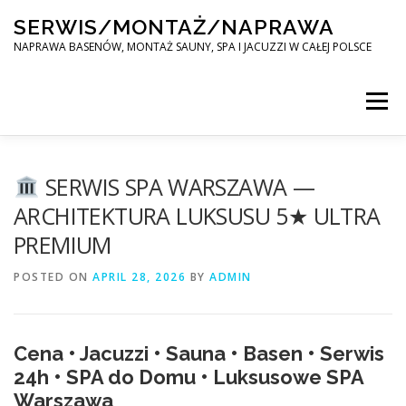
Skip
SERWIS/MONTAŻ/NAPRAWA
to
content
NAPRAWA BASENÓW, MONTAŻ SAUNY, SPA I JACUZZI W CAŁEJ POLSCE
Menu
SPA SERWIS
SERWIS SPA WARSZAWA —
ARCHITEKTURA LUKSUSU 5★ ULTRA
PREMIUM
MONTAŻ SAUNY, SPA, JACUZI W CAŁEJ POLSCE
POSTED ON
APRIL 28, 2026
BY
ADMIN
KONTAKT
Cena • Jacuzzi • Sauna • Basen • Serwis
24h • SPA do Domu • Luksusowe SPA
Warszawa