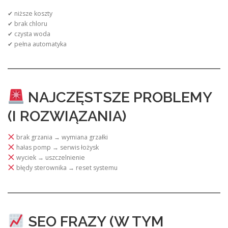
✔ niższe koszty
✔ brak chloru
✔ czysta woda
✔ pełna automatyka
NAJCZĘSTSZE PROBLEMY
(I ROZWIĄZANIA)
brak grzania → wymiana grzałki
hałas pomp → serwis łożysk
wyciek → uszczelnienie
błędy sterownika → reset systemu
SEO FRAZY (W TYM