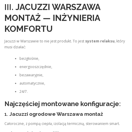
III.
JACUZZI WARSZAWA
MONTAŻ — INŻYNIERIA
KOMFORTU
Jacuzzi w Warszawie to nie jest produkt. To jest
system relaksu
, który
musi działać:
bezgłośnie,
energooszczędnie,
bezawaryjnie,
automatycznie,
24/7.
Najczęściej montowane konfiguracje:
1.
Jacuzzi ogrodowe Warszawa montaż
Całoroczne, z pompą ciepła, izolacją termiczną, sterowaniem smart.