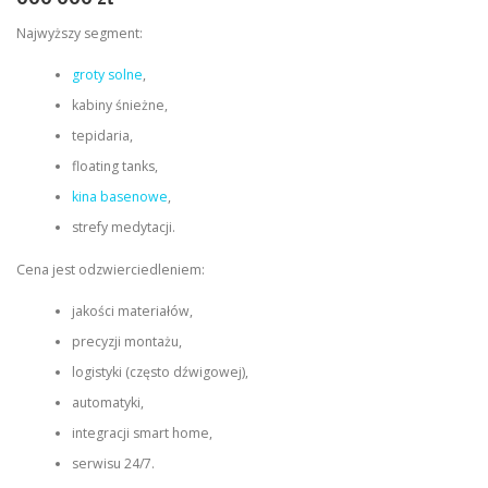
Najwyższy segment:
groty solne
,
kabiny śnieżne,
tepidaria,
floating tanks,
kina basenowe
,
strefy medytacji.
Cena jest odzwierciedleniem:
jakości materiałów,
precyzji montażu,
logistyki (często dźwigowej),
automatyki,
integracji smart home,
serwisu 24/7.