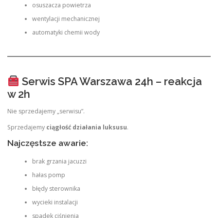
osuszacza powietrza
wentylacji mechanicznej
automatyki chemii wody
Serwis SPA Warszawa 24h – reakcja
w 2h
Nie sprzedajemy „serwisu”.
Sprzedajemy
ciągłość działania luksusu
.
Najczęstsze awarie:
brak grzania jacuzzi
hałas pomp
błędy sterownika
wycieki instalacji
spadek ciśnienia