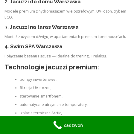
2.
Jacuzzi do domu Warszawa
Modele premium z hydromasażem wielostrefowym, UV+ozon, trybem
ECO.
3.
Jacuzzi na taras Warszawa
Montaż z użyciem dźwigu, w apartamentach premium i penthouse’ach.
4.
Swim SPA Warszawa
Połączenie basenu i jacuzzi — idealne do treningu i relaksu.
Technologie jacuzzi premium:
pompy inwerterowe,
filtracja UV + ozon,
sterowanie smartfonem,
automatyczne utrzymanie temperatury,
izolacja termiczna Arctic,
tryb ECO.
Zadzwoń
Jacuzzi w Warszawie musi być
ciche, stabilne, bezobsługowe
.