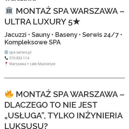
MONTAŻ SPA WARSZAWA –
ULTRA LUXURY 5★
Jacuzzi • Sauny • Baseny • Serwis 24/7 •
Kompleksowe SPA
spa-serwis.pl
570 933 114
Warszawa + całe Mazowsze
MONTAŻ SPA WARSZAWA –
DLACZEGO TO NIE JEST
„USŁUGA”, TYLKO INŻYNIERIA
LUKSUSU?