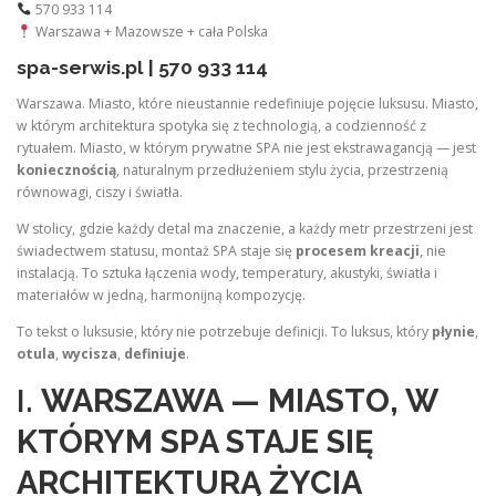
570 933 114
Warszawa + Mazowsze + cała Polska
spa-serwis.pl | 570 933 114
Warszawa. Miasto, które nieustannie redefiniuje pojęcie luksusu. Miasto,
w którym architektura spotyka się z technologią, a codzienność z
rytuałem. Miasto, w którym prywatne SPA nie jest ekstrawagancją — jest
koniecznością
, naturalnym przedłużeniem stylu życia, przestrzenią
równowagi, ciszy i światła.
W stolicy, gdzie każdy detal ma znaczenie, a każdy metr przestrzeni jest
świadectwem statusu, montaż SPA staje się
procesem kreacji
, nie
instalacją. To sztuka łączenia wody, temperatury, akustyki, światła i
materiałów w jedną, harmonijną kompozycję.
To tekst o luksusie, który nie potrzebuje definicji. To luksus, który
płynie
,
otula
,
wycisza
,
definiuje
.
I.
WARSZAWA — MIASTO, W
KTÓRYM SPA STAJE SIĘ
ARCHITEKTURĄ ŻYCIA