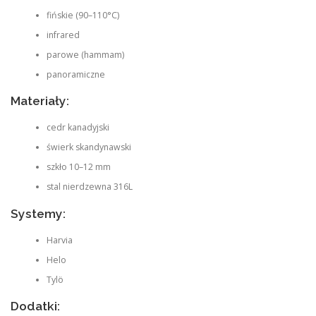
fińskie (90–110°C)
infrared
parowe (hammam)
panoramiczne
Materiały:
cedr kanadyjski
świerk skandynawski
szkło 10–12 mm
stal nierdzewna 316L
Systemy:
Harvia
Helo
Tylö
Dodatki: