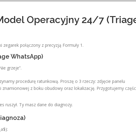
odel Operacyjny 24/7 (Triag
i zegarek połączony z precyzją Formuły 1.
riage WhatsApp)
Nie grzeje”.
ynamy procedurę ratunkową. Proszę o 3 rzeczy: zdjęcie panelu
ki znamionowej z boku obudowy oraz lokalizację. Przygotujemy częśc
ces ruszył. Ty masz dane do diagnozy.
Diagnoza)
a$):