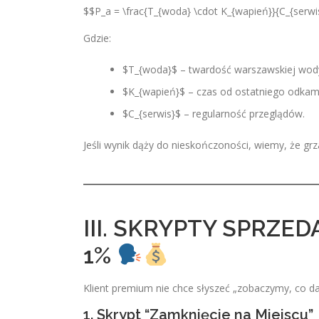
$$P_a = \frac{T_{woda} \cdot K_{wapień}}{C_{serwi
Gdzie:
$T_{woda}$ – twardość warszawskiej wod
$K_{wapień}$ – czas od ostatniego odkami
$C_{serwis}$ – regularność przeglądów.
Jeśli wynik dąży do nieskończoności, wiemy, że grz
III. SKRYPTY SPRZED
1%
Klient premium nie chce słyszeć „zobaczymy, co da 
1. Skrypt “Zamknięcie na Miejscu”