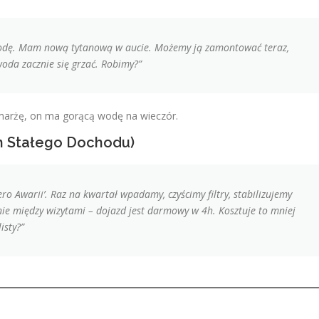
wodę. Mam nową tytanową w aucie. Możemy ją zamontować teraz,
woda zacznie się grzać. Robimy?”
marżę, on ma gorącą wodę na wieczór.
em Stałego Dochodu)
ero Awarii’. Raz na kwartał wpadamy, czyścimy filtry, stabilizujemy
nie między wizytami – dojazd jest darmowy w 4h. Kosztuje to mniej
isty?”