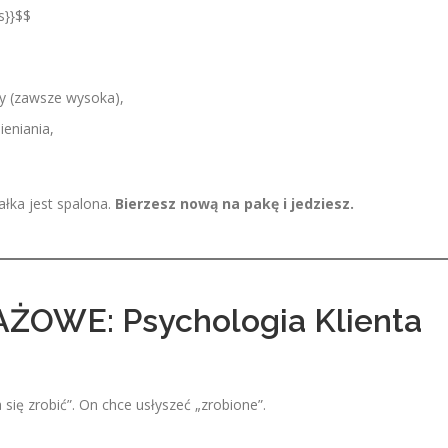
s}}$$
y (zawsze wysoka),
eniania,
ałka jest spalona.
Bierzesz nową na pakę i jedziesz.
AŻOWE: Psychologia Klienta
się zrobić”. On chce usłyszeć „zrobione”.