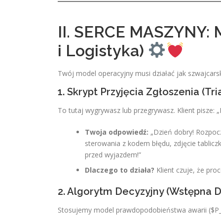
II. SERCE MASZYNY: M
i Logistyka)
Twój model operacyjny musi działać jak szwajcarsk
1. Skrypt Przyjęcia Zgłoszenia (T
To tutaj wygrywasz lub przegrywasz. Klient pisze: „
Twoja odpowiedź:
„Dzień dobry! Rozpocz
sterowania z kodem błędu, zdjęcie tablicz
przed wyjazdem!”
Dlaczego to działa?
Klient czuje, że pro
2. Algorytm Decyzyjny (Wstępna 
Stosujemy model prawdopodobieństwa awarii ($P_