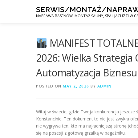
Skip
SERWIS/MONTAŻ/NAPRA
to
NAPRAWA BASENÓW, MONTAŻ SAUNY, SPA I JACUZZI W CA
content
MANIFEST TOTALNE
2026: Wielka Strategia 
Automatyzacja Biznes
POSTED ON
MAY 2, 2026
BY
ADMIN
Witaj w świecie, gdzie Twoja konkurencja jeszcze ś
Konstancinie. Ten dokument to nie jest zwykła ofe
nie wygrywa ten, kto ma najładniejszą stronę (choć
się na posesji z gotową grzałką w bagażniku.