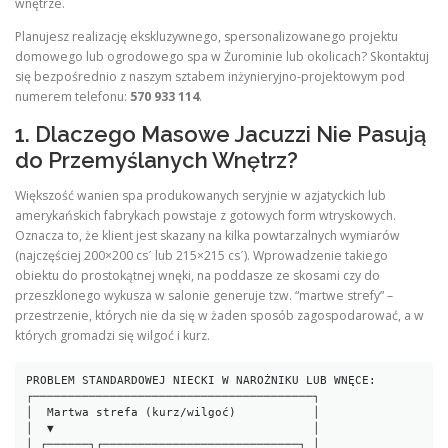
wnętrze.
Planujesz realizację ekskluzywnego, spersonalizowanego projektu
domowego lub ogrodowego spa w Żurominie lub okolicach? Skontaktuj
się bezpośrednio z naszym sztabem inżynieryjno-projektowym pod
numerem telefonu:
570 933 114
.
1. Dlaczego Masowe Jacuzzi Nie Pasują
do Przemyślanych Wnętrz?
Większość wanien spa produkowanych seryjnie w azjatyckich lub
amerykańskich fabrykach powstaje z gotowych form wtryskowych.
Oznacza to, że klient jest skazany na kilka powtarzalnych wymiarów
(najczęściej 200×200 csˊ lub 215×215 csˊ). Wprowadzenie takiego
obiektu do prostokątnej wnęki, na poddasze ze skosami czy do
przeszklonego wykusza w salonie generuje tzw. “martwe strefy” –
przestrzenie, których nie da się w żaden sposób zagospodarować, a w
których gromadzi się wilgoć i kurz.
PROBLEM STANDARDOWEJ NIECKI W NAROŻNIKU LUB WNĘCE:

┌────────────────────────────────────────┐

│  Martwa strefa (kurz/wilgoć)           │

│  ▼                                     │

│ ┌──────┐┌────────────────────────────┐ │
