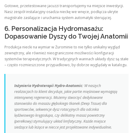
Gotowe, przetestowane jacuzzi transportujemy na miejsce inwestycji.
Nasz zespół instalacyjny osadza nieckę we wnęce, podłącza ukryte
magistrale zasilające i uruchamia system automatyki sterującej.
6. Personalizacja Hydromasażu:
Dopasowanie Dyszy do Twojej Anatomii
Produkcja niecki na wymiar w Żurominie to nie tylko unikalny wygląd
zewnętrzny, ale również nieograniczone możliwości konfiguracji
systemów terapeutycznych. W tradycyjnych wannach układy dysz są stałe
– często rozmieszczone przypadkowo, by dobrze wyglądały w katalogu.
Inżynieria Hydroterapii Hydro-Anatomic:
W naszych
realizacjach to klient decyduje, jakie partie mięśniowe wymagają
intensywnej regeneracji. Możemy stworzyć dedykowane
stanowisko do masażu głębokiego tkanek (Deep Tissue) dla
sportowców, sekwencje dysz rotacyjnych dla odcinka
lędźwiowego kręgosłupa, czy delikatny masaż powietrzny
(perełkowy) stymulujący układ limfatyczny. Każde miejsce
siedzące lub leżące w niecce jest projektowane indywidualnie.