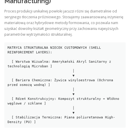
Manufacturing)
Proces produkcji unikalnej powłoki jacuzzi różni się diametralnie od
seryjnego tłoczenia próżniowego. Stosujemy zaawansowaną inżynierię
materiałową oraz hybrydowe metody formowania, co pozwala nam
uzyskać dowolny kształt geometryczny przy zachowaniu najwyższych
parametrów wytrzymałości strukturalnej.
MATRYCA STRUKTURALNA NIECEK CUSTOMOWYCH (SHELL 
REINFORCEMENT LAYERS):

  [ Warstwa Wizualna: Amerykański Akryl Sanitarny z 
technologią Microban ]

                                │

                                ▼

  [ Bariera Chemiczna: Żywica winyloestrowa (Ochrona 
przed osmozą wodną) ]

                                │

                                ▼

  [ Rdzeń Konstrukcyjny: Kompozyt strukturalny + Włókno 
węglowe / szklane ]

                                │

                                ▼

  [ Stabilizacja Termiczna: Piana poliuretanowa High-