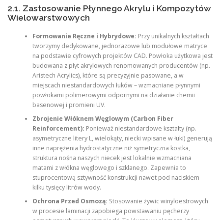
2.1. Zastosowanie Płynnego Akrylu i Kompozytów
Wielowarstwowych
Formowanie Ręczne i Hybrydowe:
Przy unikalnych kształtach
tworzymy dedykowane, jednorazowe lub modułowe matryce
na podstawie cyfrowych projektów CAD. Powłoka użytkowa jest
budowana z płyt akrylowych renomowanych producentów (np.
Aristech Acrylics), które są precyzyjnie pasowane, a w
miejscach niestandardowych łuków – wzmacniane płynnymi
powłokami polimerowymi odpornymi na działanie chemii
basenowej i promieni UV.
Zbrojenie Włóknem Węglowym (Carbon Fiber
Reinforcement):
Ponieważ niestandardowe kształty (np.
asymetryczne litery L, wielokąty, niecki wpisane w łuki) generują
inne naprężenia hydrostatyczne niż symetryczna kostka,
struktura nośna naszych niecek jest lokalnie wzmacniana
matami z włókna węglowego i szklanego. Zapewnia to
stuprocentową sztywność konstrukcji nawet pod naciskiem
kilku tysięcy litrów wody.
Ochrona Przed Osmozą:
Stosowanie żywic winyloestrowych
w procesie laminacji zapobiega powstawaniu pęcherzy