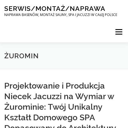
Skip
SERWIS/MONTAŻ/NAPRAWA
to
content
NAPRAWA BASENÓW, MONTAŻ SAUNY, SPA I JACUZZI W CAŁEJ POLSCE
Menu
SPA SERWIS
ŻUROMIN
MONTAŻ SAUNY, SPA, JACUZI W CAŁEJ POLSCE
Projektowanie i Produkcja
Niecek Jacuzzi na Wymiar w
KONTAKT
Żurominie: Twój Unikalny
Kształt Domowego SPA