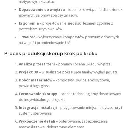
nietypowych kształtach.
Dopasowanie do wnętrza
– idealne rozwiązanie dla łazienek
głównych, salonów spa czy tarasów.
Ergonomia
– projektowanie siedzisk i leżanek zgodnie z
potrzebami użytkowników.
Trwałość
– wykorzystanie kompozytów premium odpornych
na wilgoć i promieniowanie UV.
Proces produkcji skorup krok po kroku
Analiza przestrzeni
– pomiary i ocena układu wnętrza.
Projekt 3D
– wizualizacje pokazujące finalny wygląd jacuzzi.
Dobór materiałów
– kompozyty, żywice epoksydowe,
powłoki high-gloss.
Formowanie skorupy
– proces technologiczny dostosowany
do indywidualnego projektu.
Integracja instalacji
– przygotowanie miejsc na dysze, rury i
systemy sterowania.
Wykończenie detali
– polerowanie, zabezpieczenia
antypoślizgowe, dekoracyjne elementy.