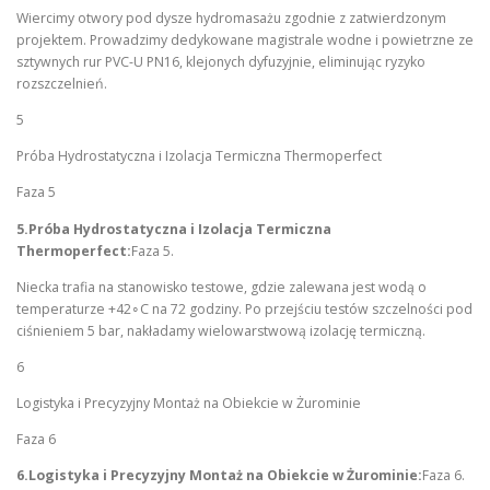
Wiercimy otwory pod dysze hydromasażu zgodnie z zatwierdzonym
projektem. Prowadzimy dedykowane magistrale wodne i powietrzne ze
sztywnych rur PVC-U PN16, klejonych dyfuzyjnie, eliminując ryzyko
rozszczelnień.
5
Próba Hydrostatyczna i Izolacja Termiczna Thermoperfect
Faza 5
5.Próba Hydrostatyczna i Izolacja Termiczna
Thermoperfect:
Faza 5.
Niecka trafia na stanowisko testowe, gdzie zalewana jest wodą o
temperaturze +42∘C na 72 godziny. Po przejściu testów szczelności pod
ciśnieniem 5 bar, nakładamy wielowarstwową izolację termiczną.
6
Logistyka i Precyzyjny Montaż na Obiekcie w Żurominie
Faza 6
6.Logistyka i Precyzyjny Montaż na Obiekcie w Żurominie:
Faza 6.