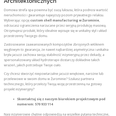
Architektonicznych
Domowa strefa spa powinna być oazą luksusu, która podnosi wartość
nieruchomości i gwarantuje najwyższy poziom prywatnego relaksu.
Wybierając opcję
custom shell manufacturing w Żurominie
,
odrzucasz ograniczenia narzucane przez seryjną produkcję masową.
Otrzymujesz produkt, który idealnie wpisuje się w unikalny styl i układ
przestrzenny Twojego domu.
Zastosowanie zaawansowanych kompozytów zbrojonych włóknem
węglowym to gwarancja, że nawet najbardziej asymetryczna i unikalna
bryła jacuzzi zachowa swoją stabilność inżynieryjną przez dekady, a
spersonalizowany układ hydroterapii dostarczy dokładnie takich
wrażeń, jakich potrzebuje Twoje ciało.
Czy chcesz stworzyć niepowtarzalne jacuzzi wnękowe, narożne lub
przelewowe w swoim domu w Żurominie? Szukasz partnera
technicznego, który przełoży Twoją wizję przestrzenną na gotowy
projekt inżynieryjny?
Skontaktuj się z naszym biurekiem projektowym pod
numerem: 570 933 114
Nasi inżynierowie chętnie odpowiedzą na wszelkie pytania techniczne,