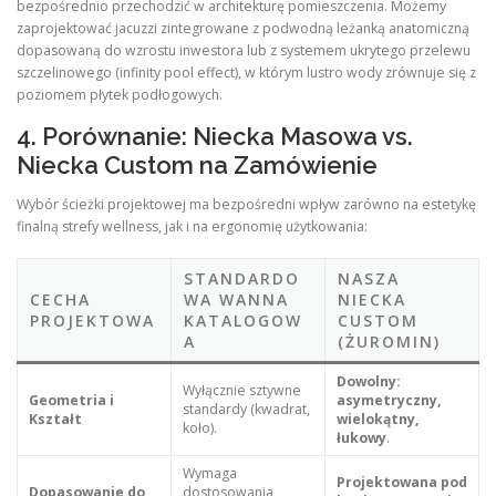
bezpośrednio przechodzić w architekturę pomieszczenia. Możemy
zaprojektować jacuzzi zintegrowane z podwodną leżanką anatomiczną
dopasowaną do wzrostu inwestora lub z systemem ukrytego przelewu
szczelinowego (infinity pool effect), w którym lustro wody zrównuje się z
poziomem płytek podłogowych.
4. Porównanie: Niecka Masowa vs.
Niecka Custom na Zamówienie
Wybór ścieżki projektowej ma bezpośredni wpływ zarówno na estetykę
finalną strefy wellness, jak i na ergonomię użytkowania:
STANDARDO
NASZA
CECHA
WA WANNA
NIECKA
PROJEKTOWA
KATALOGOW
CUSTOM
A
(ŻUROMIN)
Dowolny:
Wyłącznie sztywne
Geometria i
asymetryczny,
standardy (kwadrat,
Kształt
wielokątny,
koło).
łukowy
.
Wymaga
Projektowana pod
Dopasowanie do
dostosowania