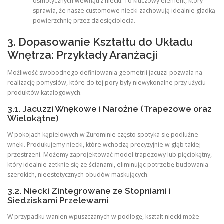
osmotycznych wewnątrz niecki. To kluczowy element, który
sprawia, że nasze customowe niecki zachowują idealnie gładką
powierzchnię przez dziesięciolecia.
3. Dopasowanie Kształtu do Układu
Wnętrza: Przykłady Aranżacji
Możliwość swobodnego definiowania geometrii jacuzzi pozwala na
realizację pomysłów, które do tej pory były niewykonalne przy użyciu
produktów katalogowych.
3.1. Jacuzzi Wnękowe i Narożne (Trapezowe oraz
Wielokątne)
W pokojach kąpielowych w Żurominie często spotyka się podłużne
wnęki. Produkujemy niecki, które wchodzą precyzyjnie w głąb takiej
przestrzeni. Możemy zaprojektować model trapezowy lub pięciokątny,
który idealnie zetknie się ze ścianami, eliminując potrzebę budowania
szerokich, nieestetycznych obudów maskujących.
3.2. Niecki Zintegrowane ze Stopniami i
Siedziskami Przelewami
W przypadku wanien wpuszczanych w podłogę, kształt niecki może