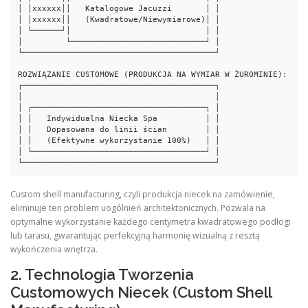
│ │xxxxxx││   Katalogowe Jacuzzi       │ │

│ │xxxxxx││   (Kwadratowe/Niewymiarowe)│ │

│ └──────┘│                            │ │

│         └────────────────────────────┘ │

└────────────────────────────────────────┘

ROZWIĄZANIE CUSTOMOWE (PRODUKCJA NA WYMIAR W ŻUROMINIE):

┌────────────────────────────────────────┐

│                                        │

│ ┌────────────────────────────────────┐ │

│ │   Indywidualna Niecka Spa          │ │

│ │   Dopasowana do linii ścian        │ │

│ │   (Efektywne wykorzystanie 100%)   │ │

│ └────────────────────────────────────┘ │

Custom shell manufacturing, czyli produkcja niecek na zamówienie,
eliminuje ten problem uogólnień architektonicznych. Pozwala na
optymalne wykorzystanie każdego centymetra kwadratowego podłogi
lub tarasu, gwarantując perfekcyjną harmonię wizualną z resztą
wykończenia wnętrza.
2. Technologia Tworzenia
Customowych Niecek (Custom Shell