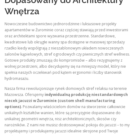
Dopasowany do Architektury
Wnętrza
Nowoczesne budownictwo jednorodzinne i luksusowe projekty
apartamentów w Żurominie coraz częściej stawiają przed inwestorami
oraz architektami spore wyzwania przestrzenne. Standardowe,
kwadratowe lub okrągłe wanny spa dostępne w masowej sprzedaży
rzadko kiedy współgrają z nieszablonowym układem nowoczesnych
salonów kąpielowych, stref ogrodowych czy piwnicznych stref wellness.
Gotowe produkty zmuszają do kompromisów – albo rezygnujemy z
wolnej przestrzeni, albo decydujemy się na mniejszy model, który nie
spełnia naszych oczekiwań pod kątem ergonomii i liczby stanowisk
hydromasażu.
Nasza firma rewolucjonizuje rynek domowych stref relaksu na terenie
Mazowsza. Oferujemy
indywidualną produkcję niestandardowych
niecek jacuzzi w Żurominie (custom shell manufacturing
options)
. Pozwalamy właścicielom domów na stworzenie całkowicie
unikalnych kształtów wanien, które są precyzyjnie dopasowane do
unikalnej geometrii wnętrza, nisz architektonicznych, skosów czy
narożników. Z nami nie musisz dostosowywać pokoju do jacuzzi – to my
projektujemy i produkujemy jacuzzi idealnie skrojone pod Twoje