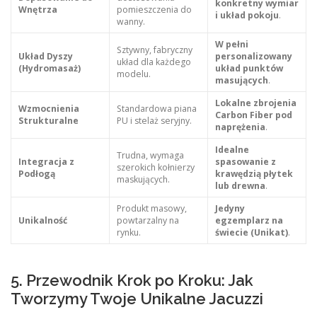
konkretny wymiar
Wnętrza
pomieszczenia do
i układ pokoju
.
wanny.
W pełni
Sztywny, fabryczny
Układ Dyszy
personalizowany
układ dla każdego
(Hydromasaż)
układ punktów
modelu.
masujących
.
Lokalne zbrojenia
Wzmocnienia
Standardowa piana
Carbon Fiber pod
Strukturalne
PU i stelaż seryjny.
naprężenia
.
Idealne
Trudna, wymaga
Integracja z
spasowanie z
szerokich kołnierzy
Podłogą
krawędzią płytek
maskujących.
lub drewna
.
Produkt masowy,
Jedyny
Unikalność
powtarzalny na
egzemplarz na
rynku.
świecie (Unikat)
.
5. Przewodnik Krok po Kroku: Jak
Tworzymy Twoje Unikalne Jacuzzi