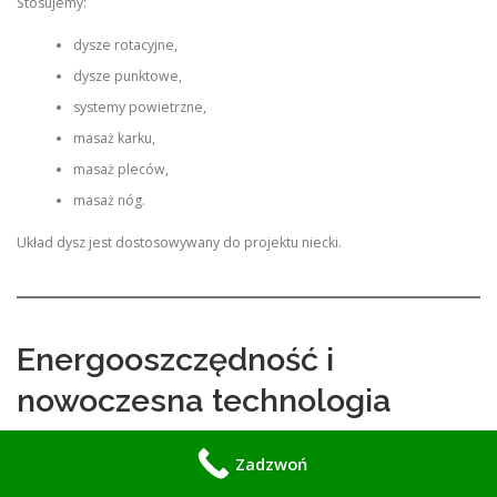
Stosujemy:
dysze rotacyjne,
dysze punktowe,
systemy powietrzne,
masaż karku,
masaż pleców,
masaż nóg.
Układ dysz jest dostosowywany do projektu niecki.
Energooszczędność i
nowoczesna technologia
Nowoczesne jacuzzi musi być nie tylko komfortowe, ale również
Zadzwoń
ekonomiczne.