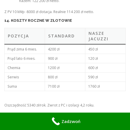
Razem: 122 200 zł netto.
Z PV 10 kWp -8000 zł dotacja. Realnie 114 200 zł netto.
14. KOSZTY ROCZNE W ZŁOTOWIE
NASZE
POZYCJA
STANDARD
JACUZZI
Prąd zima 6 mies.
4200 zł
450 zł
Prąd lato 6 mies.
900 zł
120 zł
Chemia
1200 zł
600 zł
Serwis
800 zł
590 zł
Suma
7100 zł
1760 zł
Oszczędność 5340 zł/rok. Zwrot z PC i izolacji 4,2 roku.
Zadzwoń