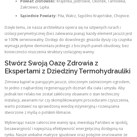
Powiat Złotowski:
Krajenka, Jastrowie, Okonek, Tarnówka,
Zakrzewo, Lipka.
Sąsiednie Powiaty:
Piła, Wałcz, Sępólno Krajeńskie, Chojnice.
Dzięki temu, że nasza architektura opiera się na sztywnych rurach i
izolacji perymetrycznej (bez zalewania pianą), każdy element jacuzzi jest
w 100% serwisowalny. Dostęp do dowolnego gniazda dyszy czy czujnika
wymaga jedynie demontażu jednego z bocznych paneli obudowy, bez
konieczności niszczenia struktury izolacyjnej wanny.
Stwórz Swoją Oazę Zdrowia z
Ekspertami z Dziedziny Termohydrauliki
Zimowa kąpiel w parującym jacuzzi, otoczonym zaśnieżonym ogrodem,
to jedno z najbardziej regenerujących doznań dla ciała i umysłu. Aby
jednak ten relaks nie został zakłócony obawami o stan techniczny
instalacji, awariami rur czy skomplikowanymi procedurami czyszczenia,
warto postawić na sprawdzoną wiedzę inżynieryjną i rozwiązania
stworzone z myślą o polskim klimacie.
Wybierając nasze całoroczne wanny spa, inwestują Państwo w spokój,
bezawaryjność i najwyższą efektywność energetyczną dostępną na
rynku. Nasze unikalne matryce spustowe oraz potężne orurowanie ze