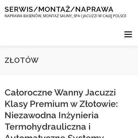
Skip
SERWIS/MONTAŻ/NAPRAWA
to
content
NAPRAWA BASENÓW, MONTAŻ SAUNY, SPA I JACUZZI W CAŁEJ POLSCE
Menu
SPA SERWIS
ZŁOTÓW
MONTAŻ SAUNY, SPA, JACUZI W CAŁEJ POLSCE
Całoroczne Wanny Jacuzzi
Klasy Premium w Złotowie:
KONTAKT
Niezawodna Inżynieria
Termohydrauliczna i