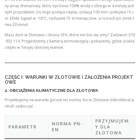
ny array drenażowy, który opróżnia 100% wody z obiegu w 4 minuty jed
nym przyciskiem. Do tego pompa ciepła, izolacja 100 mm i pokrywa 15 c
m. Efekt: kąpiel w -18°C, rachunek 75 zł miesięcznie, a rozruch po zimie t
rwa 20 minut.
Masz dom w Złotowie i chcesz SPA, które nie boi się zimy? Zadzwoń 570
933 114. Przyjedziemy z kamerą termowizyjną i pokażemy, gdzie ucieka
ciepło w Twojej obecnej wannie.
CZĘŚĆ I: WARUNKI W ZŁOTOWIE I ZAŁOŻENIA PROJEKT
OWE
2. OBCIĄŻENIA KLIMATYCZNE DLA ZŁOTOWA
Projektujemy na warunki gorsze niż norma, bo w Złotowie mikroklimat p
otrafi zaskoczyć.
PRZYJMUJEM
NORMA PN-
PARAMETR
Y DLA
EN
ZŁOTOWA