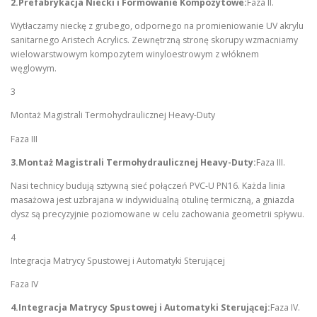
2.Prefabrykacja Niecki i Formowanie Kompozytowe:
Faza II.
Wytłaczamy nieckę z grubego, odpornego na promieniowanie UV akrylu
sanitarnego Aristech Acrylics. Zewnętrzną stronę skorupy wzmacniamy
wielowarstwowym kompozytem winyloestrowym z włóknem
węglowym.
3
Montaż Magistrali Termohydraulicznej Heavy-Duty
Faza III
3.Montaż Magistrali Termohydraulicznej Heavy-Duty:
Faza III.
Nasi technicy budują sztywną sieć połączeń PVC-U PN16. Każda linia
masażowa jest uzbrajana w indywidualną otulinę termiczną, a gniazda
dysz są precyzyjnie poziomowane w celu zachowania geometrii spływu.
4
Integracja Matrycy Spustowej i Automatyki Sterującej
Faza IV
4.Integracja Matrycy Spustowej i Automatyki Sterującej:
Faza IV.