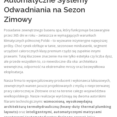
Automatyczne Systemy
Odwadniania na Sezon
Zimowy
Posiadanie zewnętrznego basenu spa, który funkcjonuje bezawaryjnie
przez 365 dni w roku – zwłaszcza w wymagających warunkach
klimatycznych północnej Polski – to wyzwanie inżynieryjne najwyższej
próby. Choć rynek obfituje w tanie, sezonowe minibasenki, segment
urządzeń całorocznych klasy premium rządzi się zupełnie innymi
prawami. Tutaj kluczowe znaczenie ma nie tylko estetyka czy liczba dysz,
ale przede wszystkim to, co niewidoczne dla oka: architektura
wewnętrzna, odporność na ekstremalne mrozy oraz bezwysiłkowa
eksploatacja.
Nasza firma to wyspecjalizowany producent i wykonawca luksusowych,
zewnętrznych wanien jacuzzi projektowanych z myślą o nieprzerwanej
pracy całorocznej w Złotowie oraz na terenie całego województwa
wielkopolskiego. Nasze realizacje wyróżniają się dwoma autorskimi
filarami technologicznymi:
wzmocnioną, wysokowydajną
architekturą termohydrauliczną (heavy-duty thermal plumbing
layouts)
oraz
inteligentnymi, automatycznymi matrycami