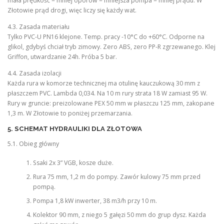
mała prędkość = mniej oporów = mniejsza pompa = mniej prądu. W
Złotowie prąd drogi, więc liczy się każdy wat.
4.3. Zasada materiału
Tylko PVC-U PN16 klejone. Temp. pracy -10°C do +60°C. Odporne na
glikol, gdybyś chciał tryb zimowy. Zero ABS, zero PP-R zgrzewanego. Klej
Griffon, utwardzanie 24h. Próba 5 bar.
4.4. Zasada izolacji
Każda rura w komorze technicznej ma otulinę kauczukową 30 mm z
płaszczem PVC. Lambda 0,034. Na 10 m rury strata 18 W zamiast 95 W.
Rury w gruncie: preizolowane PEX 50 mm w płaszczu 125 mm, zakopane
1,3 m. W Złotowie to poniżej przemarzania.
5. SCHEMAT HYDRAULIKI DLA ZŁOTOWA
5.1. Obieg główny
Ssaki 2x 3” VGB, kosze duże.
Rura 75 mm, 1,2 m do pompy. Zawór kulowy 75 mm przed
pompą.
Pompa 1,8 kW inwerter, 38 m3/h przy 10 m.
Kolektor 90 mm, z niego 5 gałęzi 50 mm do grup dysz. Każda