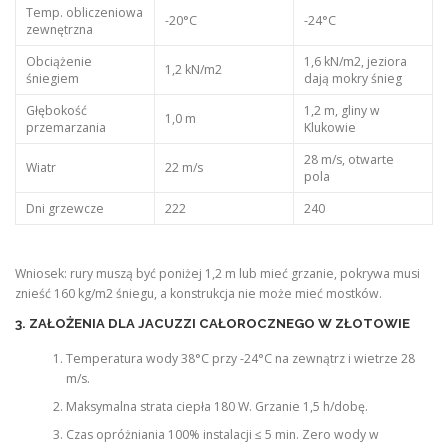
Temp. obliczeniowa
-20°C
-24°C
zewnętrzna
Obciążenie
1,6 kN/m2, jeziora
1,2 kN/m2
śniegiem
dają mokry śnieg
Głębokość
1,2 m, gliny w
1,0 m
przemarzania
Klukowie
28 m/s, otwarte
Wiatr
22 m/s
pola
Dni grzewcze
222
240
Wniosek: rury muszą być poniżej 1,2 m lub mieć grzanie, pokrywa musi
znieść 160 kg/m2 śniegu, a konstrukcja nie może mieć mostków.
3. ZAŁOŻENIA DLA JACUZZI CAŁOROCZNEGO W ZŁOTOWIE
Temperatura wody 38°C przy -24°C na zewnątrz i wietrze 28
m/s.
Maksymalna strata ciepła 180 W. Grzanie 1,5 h/dobę.
Czas opróżniania 100% instalacji ≤ 5 min. Zero wody w