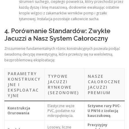
strumień suchego, ciepłego powietrza, który przechodzi przez
każdą dyszę i linię masażową, dosłownie ewakuując ostatnie
krople wilgoci z zakamarków wirników pomp i grzałki
tytanowej. Instalacja pozostaje całkowicie sucha.
4. Porównanie Standardów: Zwykłe
Jacuzzi a Nasz System Całoroczny
Zrozumienie fundamentalnych różnic konstrukcyjnych pozwala podjąć
świadomą decyzję inwestycyjną, która przełoży się na wieloletnią,
bezproblemową eksploatację:
PARAMETRY
TYPOWE
NASZE
KONSTRUKCY
JACUZZI
CAŁOROCZNE
JNE I
RYNKOWE
JACUZZI
EKSPLOATAC
(SEZONOWE)
PREMIUM
YJNE
Elastyczne węże
Sztywne rury PVC-
Konstrukcja
PVC, podatne na
U PN16 z izolacją
Orurowania
mikropęknięcia.
kauczukową
.
Precyzyjny
Losowy, liczne