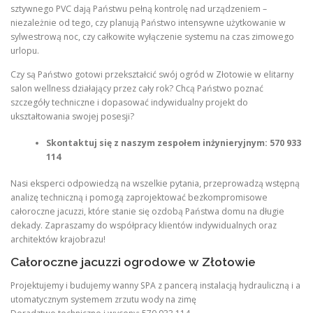
sztywnego PVC dają Państwu pełną kontrolę nad urządzeniem –
niezależnie od tego, czy planują Państwo intensywne użytkowanie w
sylwestrową noc, czy całkowite wyłączenie systemu na czas zimowego
urlopu.
Czy są Państwo gotowi przekształcić swój ogród w Złotowie w elitarny
salon wellness działający przez cały rok? Chcą Państwo poznać
szczegóły techniczne i dopasować indywidualny projekt do
ukształtowania swojej posesji?
Skontaktuj się z naszym zespołem inżynieryjnym: 570 933
114
Nasi eksperci odpowiedzą na wszelkie pytania, przeprowadzą wstępną
analizę techniczną i pomogą zaprojektować bezkompromisowe
całoroczne jacuzzi, które stanie się ozdobą Państwa domu na długie
dekady. Zapraszamy do współpracy klientów indywidualnych oraz
architektów krajobrazu!
Całoroczne jacuzzi ogrodowe w Złotowie
Projektujemy i budujemy wanny SPA z pancerą instalacją hydrauliczną i a
utomatycznym systemem zrzutu wody na zimę