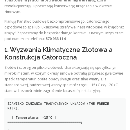
spustowymi (automated water drainage arrays)
, które
rewolucjonizują i upraszczają konserwację urządzenia w okresie
zimowym.
Planują Państwo budowę bezkompromisowego, całorocznego
ogrodowego spa lub luksusowej strefy wellness wtopionej w krajobraz
Krajny? Zapraszamy do bezpośredniego kontaktu z naszymi inżynierami
pod numerem telefonu:
570 933 114
.
1. Wyzwania Klimatyczne Złotowa a
Konstrukcja Całoroczna
Złotów i subregion pilsko-złotowski charakteryzują się specyficznym
mikroklimatem, w którym okresy zimowe potrafią przynieść gwałtowne
spadki temperatur, obfite opady śniegu oraz silne wiatry. Dla
standardowej, budżetowej wanny spa mróz rzędu −15∘C czy −20∘C
stanowi bezpośrednie zagrożenie katastrofą instalacyjną.
ZJAWISKO ZAMZANIA TRADYCYJNYCH UKŁADÓW (THE FREEZE 
RISK):

  [ Temperatura: -15°C ] 
════════════════════════════════════╗
