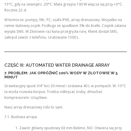
15°C, gdy na zewnątrz -20°C. Mata grzejna 100 W włącza się przy +3°C.
Rocznie 22 zł.
W komorze: pompy, filtr, PC, szafa IP65, array drenażowy. Wszystko na
ramie stalowej ocynk. Podłoga ze spadkiem 3% do kratki. Czujnik zalania
wysyła SMS. W Złotowie raz kuna przegryzła rurę. Klient dostał SMS,
zakręcił zawór z telefonu. Uratowane 1500 L.
CZĘŚĆ III: AUTOMATED WATER DRAINAGE ARRAY
7. PROBLEM: JAK OPRÓŻNIĆ 100% WODY W ZŁOTOWIE W 5
MINUT
Grawitacyjny spust 3/4” leci 20 minut i zostawia 40 L w pompach. W -15°C
ta woda rozwala korpus. Trzeba odkręcać śruby, dmuchać
kompresorem. Uciążliwe.
Nasz array drenażowy robi to sam.
7.1. Budowa arraya
Zawór główny spustowy 63 mm Belimo, NO. Otwiera się przy