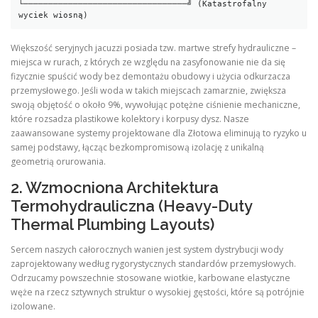
└─────────────────────────────────╝ (Katastrofalny 
Większość seryjnych jacuzzi posiada tzw. martwe strefy hydrauliczne –
miejsca w rurach, z których ze względu na zasyfonowanie nie da się
fizycznie spuścić wody bez demontażu obudowy i użycia odkurzacza
przemysłowego. Jeśli woda w takich miejscach zamarznie, zwiększa
swoją objętość o około 9%, wywołując potężne ciśnienie mechaniczne,
które rozsadza plastikowe kolektory i korpusy dysz. Nasze
zaawansowane systemy projektowane dla Złotowa eliminują to ryzyko u
samej podstawy, łącząc bezkompromisową izolację z unikalną
geometrią orurowania.
2. Wzmocniona Architektura
Termohydrauliczna (Heavy-Duty
Thermal Plumbing Layouts)
Sercem naszych całorocznych wanien jest system dystrybucji wody
zaprojektowany według rygorystycznych standardów przemysłowych.
Odrzucamy powszechnie stosowane wiotkie, karbowane elastyczne
węże na rzecz sztywnych struktur o wysokiej gęstości, które są potrójnie
izolowane.