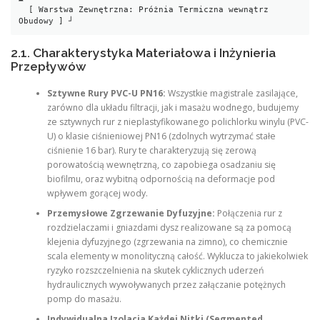
  [ Warstwa Zewnętrzna: Próżnia Termiczna wewnątrz 
2.1. Charakterystyka Materiałowa i Inżynieria
Przepływów
Sztywne Rury PVC-U PN16:
Wszystkie magistrale zasilające,
zarówno dla układu filtracji, jak i masażu wodnego, budujemy
ze sztywnych rur z nieplastyfikowanego polichlorku winylu (PVC-
U) o klasie ciśnieniowej PN16 (zdolnych wytrzymać stałe
ciśnienie 16 bar). Rury te charakteryzują się zerową
porowatością wewnętrzną, co zapobiega osadzaniu się
biofilmu, oraz wybitną odpornością na deformacje pod
wpływem gorącej wody.
Przemysłowe Zgrzewanie Dyfuzyjne:
Połączenia rur z
rozdzielaczami i gniazdami dysz realizowane są za pomocą
klejenia dyfuzyjnego (zgrzewania na zimno), co chemicznie
scala elementy w monolityczną całość. Wyklucza to jakiekolwiek
ryzyko rozszczelnienia na skutek cyklicznych uderzeń
hydraulicznych wywoływanych przez załączanie potężnych
pomp do masażu.
Indywidualna Izolacja Każdej Nitki (Segmented