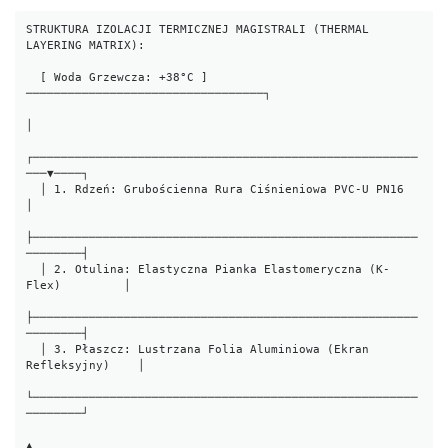
STRUKTURA IZOLACJI TERMICZNEJ MAGISTRALI (THERMAL 
LAYERING MATRIX):

  [ Woda Grzewcza: +38°C ] 
──────────────────────────────────┐

│

┌───────────────────────────────────────────────────────
───▼────┐

  │ 1. Rdzeń: Grubościenna Rura Ciśnieniowa PVC-U PN16            
│

├───────────────────────────────────────────────────────
────────┤

  │ 2. Otulina: Elastyczna Pianka Elastomeryczna (K-
Flex)         │

├───────────────────────────────────────────────────────
────────┤

  │ 3. Płaszcz: Lustrzana Folia Aluminiowa (Ekran 
Refleksyjny)    │

└───────────────────────────────────────────────────────
────────┘

▲
