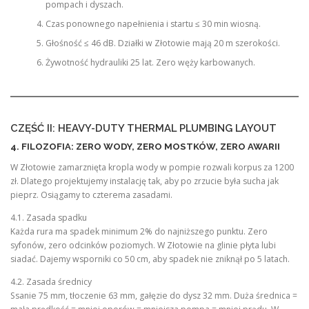
pompach i dyszach.
Czas ponownego napełnienia i startu ≤ 30 min wiosną.
Głośność ≤ 46 dB. Działki w Złotowie mają 20 m szerokości.
Żywotność hydrauliki 25 lat. Zero węży karbowanych.
CZĘŚĆ II: HEAVY-DUTY THERMAL PLUMBING LAYOUT
4. FILOZOFIA: ZERO WODY, ZERO MOSTKÓW, ZERO AWARII
W Złotowie zamarznięta kropla wody w pompie rozwali korpus za 1200
zł. Dlatego projektujemy instalację tak, aby po zrzucie była sucha jak
pieprz. Osiągamy to czterema zasadami.
4.1. Zasada spadku
Każda rura ma spadek minimum 2% do najniższego punktu. Zero
syfonów, zero odcinków poziomych. W Złotowie na glinie płyta lubi
siadać. Dajemy wsporniki co 50 cm, aby spadek nie zniknął po 5 latach.
4.2. Zasada średnicy
Ssanie 75 mm, tłoczenie 63 mm, gałęzie do dysz 32 mm. Duża średnica =