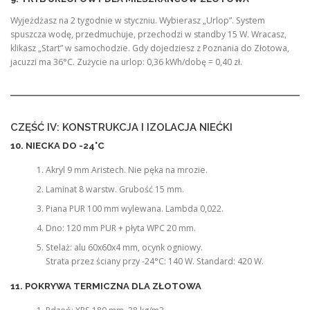
Wyjeżdżasz na 2 tygodnie w styczniu. Wybierasz „Urlop”. System
spuszcza wodę, przedmuchuje, przechodzi w standby 15 W. Wracasz,
klikasz „Start” w samochodzie. Gdy dojedziesz z Poznania do Złotowa,
jacuzzi ma 36°C. Zużycie na urlop: 0,36 kWh/dobę = 0,40 zł.
CZĘŚĆ IV: KONSTRUKCJA I IZOLACJA NIEĆKI
10. NIECKA DO -24°C
Akryl 9 mm Aristech. Nie pęka na mrozie.
Laminat 8 warstw. Grubość 15 mm.
Piana PUR 100 mm wylewana. Lambda 0,022.
Dno: 120 mm PUR + płyta WPC 20 mm.
Stelaż: alu 60x60x4 mm, ocynk ogniowy.
Strata przez ściany przy -24°C: 140 W. Standard: 420 W.
11. POKRYWA TERMICZNA DLA ZŁOTOWA