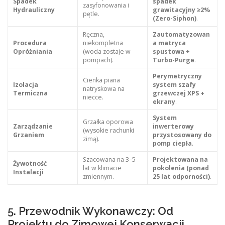
Spadek
spadek
zasyfonowania i
Hydrauliczny
grawitacyjny ≥2%
pętle.
(Zero-Siphon)
.
Ręczna,
Zautomatyzowan
Procedura
niekompletna
a matryca
Opróżniania
(woda zostaje w
spustowa +
pompach).
Turbo-Purge
.
Perymetryczny
Cienka piana
Izolacja
system szafy
natryskowa na
Termiczna
grzewczej XPS +
niecce.
ekrany
.
System
Grzałka oporowa
Zarządzanie
inwerterowy
(wysokie rachunki
Grzaniem
przystosowany do
zimą).
pomp ciepła
.
Szacowana na 3–5
Projektowana na
Żywotność
lat w klimacie
pokolenia (ponad
Instalacji
zmiennym.
25 lat odporności)
.
5. Przewodnik Wykonawczy: Od
Projektu do Zimowej Konserwacji