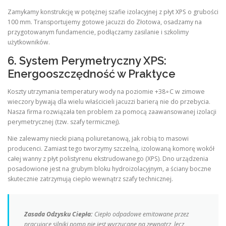
Zamykamy konstrukcję w potężnej szafie izolacyjnej z płyt XPS o grubości
100 mm. Transportujemy gotowe jacuzzi do Złotowa, osadzamy na
przygotowanym fundamencie, podłączamy zasilanie i szkolimy
użytkowników.
6. System Perymetryczny XPS:
Energooszczędność w Praktyce
Koszty utrzymania temperatury wody na poziomie +38∘C w zimowe
wieczory bywają dla wielu właścicieli jacuzzi barierą nie do przebycia.
Nasza firma rozwiązała ten problem za pomocą zaawansowanej izolacji
perymetrycznej (tzw. szafy termicznej).
Nie zalewamy niecki pianą poliuretanową, jak robią to masowi
producenci. Zamiast tego tworzymy szczelną, izolowaną komorę wokół
całej wanny z płyt polistyrenu ekstrudowanego (XPS). Dno urządzenia
posadowione jest na grubym bloku hydroizolacyjnym, a ściany boczne
skutecznie zatrzymują ciepło wewnątrz szafy technicznej.
Zasada Odzysku Ciepła:
Ciepło odpadowe emitowane przez
pracujące silniki pomp nie jest wyrzucane na zewnątrz, lecz