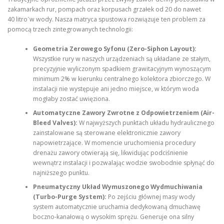
zakamarkach rur, pompach oraz korpusach grzałek od 20 do nawet
40 litroˊw wody. Nasza matryca spustowa rozwiązuje ten problem za
pomocą trzech zintegrowanych technologii:
Geometria Zerowego Syfonu (Zero-Siphon Layout):
Wszystkie rury w naszych urządzeniach są układane ze stałym,
precyzyjnie wyliczonym spadkiem grawitacyjnym wynoszącym
minimum 2% w kierunku centralnego kolektora zbiorczego. W
instalacji nie występuje ani jedno miejsce, w którym woda
mogłaby zostać uwięziona.
Automatyczne Zawory Zwrotne z Odpowietrzeniem (Air-
Bleed Valves):
W najwyższych punktach układu hydraulicznego
zainstalowane są sterowane elektronicznie zawory
napowietrzające. W momencie uruchomienia procedury
drenażu zawory otwierają się, likwidując podciśnienie
wewnątrz instalacji i pozwalając wodzie swobodnie spłynąć do
najniższego punktu.
Pneumatyczny Układ Wymuszonego Wydmuchiwania
(Turbo-Purge System):
Po zejściu głównej masy wody
system automatycznie uruchamia dedykowaną dmuchawę
boczno-kanałową o wysokim sprężu. Generuje ona silny