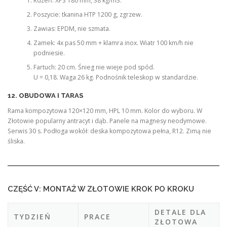
Rdzeń: XPS 180 mm, 38 kg/m3.
Poszycie: tkanina HTP 1200 g, zgrzew.
Zawias: EPDM, nie szmata.
Zamek: 4x pas 50 mm + klamra inox. Wiatr 100 km/h nie
podniesie.
Fartuch: 20 cm. Śnieg nie wieje pod spód.
U = 0,18. Waga 26 kg. Podnośnik teleskop w standardzie.
12. OBUDOWA I TARAS
Rama kompozytowa 120×120 mm, HPL 10 mm. Kolor do wyboru. W
Złotowie popularny antracyt i dąb. Panele na magnesy neodymowe.
Serwis 30 s. Podłoga wokół: deska kompozytowa pełna, R12. Zimą nie
śliska.
CZĘŚĆ V: MONTAŻ W ZŁOTOWIE KROK PO KROKU
DETALE DLA
TYDZIEŃ
PRACE
ZŁOTOWA