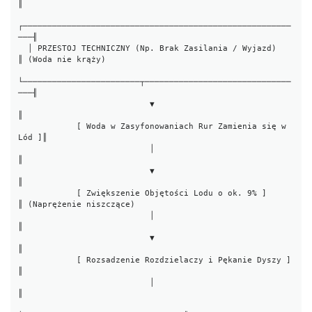
║

┌───────────────────────────────────────────────────────
───╢

  │ PRZESTOJ TECHNICZNY (Np. Brak Zasilania / Wyjazd)        
║ (Woda nie krąży)

└────────────────────────┬──────────────────────────────
───╢

                           ▼                                 
║

            [ Woda w Zasyfonowaniach Rur Zamienia się w 
Lód ]║

                           │                                 
║

                           ▼                                 
║

            [ Zwiększenie Objętości Lodu o ok. 9% ]           
║ (Naprężenie niszczące)

                           │                                 
║

                           ▼                                 
║

            [ Rozsadzenie Rozdzielaczy i Pękanie Dyszy ]      
║

                           │                                 
║
