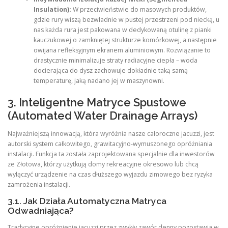
Insulation):
W przeciwieństwie do masowych produktów,
gdzie rury wiszą bezwładnie w pustej przestrzeni pod niecką, u
nas każda rura jest pakowana w dedykowaną otulinę z pianki
kauczukowej o zamkniętej strukturze komórkowej, a następnie
owijana refleksyjnym ekranem aluminiowym. Rozwiązanie to
drastycznie minimalizuje straty radiacyjne ciepła – woda
docierająca do dysz zachowuje dokładnie taką samą
temperaturę, jaką nadano jej w maszynowni.
3. Inteligentne Matryce Spustowe
(Automated Water Drainage Arrays)
Najważniejszą innowacją, która wyróżnia nasze całoroczne jacuzzi, jest
autorski system całkowitego, grawitacyjno-wymuszonego opróżniania
instalacji. Funkcja ta została zaprojektowana specjalnie dla inwestorów
ze Złotowa, którzy użytkują domy rekreacyjne okresowo lub chcą
wyłączyć urządzenie na czas dłuższego wyjazdu zimowego bez ryzyka
zamrożenia instalacji.
3.1. Jak Działa Automatyczna Matryca
Odwadniająca?
Tradycyjne opróżnienie jacuzzi przez zwykły zawór denny pozostawia w