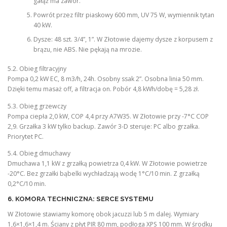
gałąź ma zawór.
Powrót przez filtr piaskowy 600 mm, UV 75 W, wymiennik tytan
40 kW.
Dysze: 48 szt. 3/4”, 1”. W Złotowie dajemy dysze z korpusem z
brązu, nie ABS. Nie pękają na mrozie.
5.2. Obieg filtracyjny
Pompa 0,2 kW EC, 8 m3/h, 24h. Osobny ssak 2”. Osobna linia 50 mm.
Dzięki temu masaż off, a filtracja on. Pobór 4,8 kWh/dobę = 5,28 zł.
5.3. Obieg grzewczy
Pompa ciepła 2,0 kW, COP 4,4 przy A7W35. W Złotowie przy -7°C COP
2,9. Grzałka 3 kW tylko backup. Zawór 3-D steruje: PC albo grzałka.
Priorytet PC.
5.4. Obieg dmuchawy
Dmuchawa 1,1 kW z grzałką powietrza 0,4 kW. W Złotowie powietrze
-20°C. Bez grzałki bąbelki wychładzają wodę 1°C/10 min. Z grzałką
0,2°C/10 min.
6. KOMORA TECHNICZNA: SERCE SYSTEMU
W Złotowie stawiamy komorę obok jacuzzi lub 5 m dalej. Wymiary
1,6×1,6×1,4 m. Ściany z płyt PIR 80 mm, podłoga XPS 100 mm. W środku