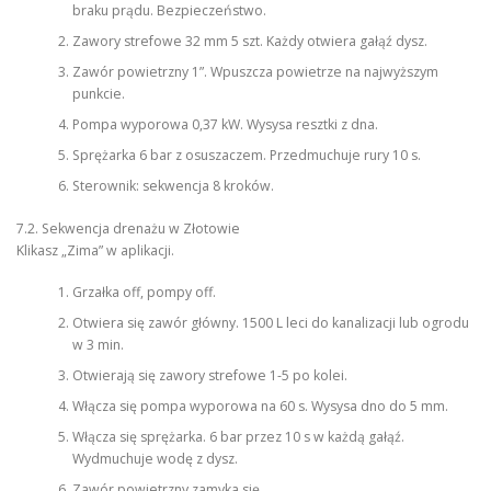
braku prądu. Bezpieczeństwo.
Zawory strefowe 32 mm 5 szt. Każdy otwiera gałąź dysz.
Zawór powietrzny 1”. Wpuszcza powietrze na najwyższym
punkcie.
Pompa wyporowa 0,37 kW. Wysysa resztki z dna.
Sprężarka 6 bar z osuszaczem. Przedmuchuje rury 10 s.
Sterownik: sekwencja 8 kroków.
7.2. Sekwencja drenażu w Złotowie
Klikasz „Zima” w aplikacji.
Grzałka off, pompy off.
Otwiera się zawór główny. 1500 L leci do kanalizacji lub ogrodu
w 3 min.
Otwierają się zawory strefowe 1-5 po kolei.
Włącza się pompa wyporowa na 60 s. Wysysa dno do 5 mm.
Włącza się sprężarka. 6 bar przez 10 s w każdą gałąź.
Wydmuchuje wodę z dysz.
Zawór powietrzny zamyka się.