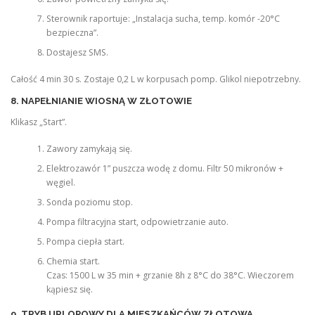
Sterownik raportuje: „Instalacja sucha, temp. komór -20°C
bezpieczna”.
Dostajesz SMS.
Całość 4 min 30 s. Zostaje 0,2 L w korpusach pomp. Glikol niepotrzebny.
8. NAPEŁNIANIE WIOSNĄ W ZŁOTOWIE
Klikasz „Start”.
Zawory zamykają się.
Elektrozawór 1” puszcza wodę z domu. Filtr 50 mikronów +
węgiel.
Sonda poziomu stop.
Pompa filtracyjna start, odpowietrzanie auto.
Pompa ciepła start.
Chemia start.
Czas: 1500 L w 35 min + grzanie 8h z 8°C do 38°C. Wieczorem
kąpiesz się.
9. TRYB URLOPOWY DLA MIESZKAŃCÓW ZŁOTOWA