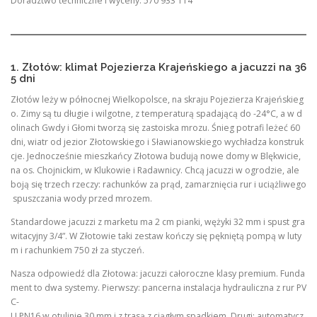
Doradztwo techniczne i wyceny: 570 933 114
1. Złotów: klimat Pojezierza Krajeńskiego a jacuzzi na 36
5 dni
Złotów leży w północnej Wielkopolsce, na skraju Pojezierza Krajeńskieg
o. Zimy są tu długie i wilgotne, z temperaturą spadającą do -24°C, a w d
olinach Gwdy i Głomi tworzą się zastoiska mrozu. Śnieg potrafi leżeć 60
dni, wiatr od jezior Złotowskiego i Sławianowskiego wychładza konstruk
cje. Jednocześnie mieszkańcy Złotowa budują nowe domy w Blękwicie,
na os. Chojnickim, w Klukowie i Radawnicy. Chcą jacuzzi w ogrodzie, ale
boją się trzech rzeczy: rachunków za prąd, zamarznięcia rur i uciążliwego
spuszczania wody przed mrozem.
Standardowe jacuzzi z marketu ma 2 cm pianki, wężyki 32 mm i spust gra
witacyjny 3/4”. W Złotowie taki zestaw kończy się pękniętą pompą w luty
m i rachunkiem 750 zł za styczeń.
Nasza odpowiedź dla Złotowa: jacuzzi całoroczne klasy premium. Funda
ment to dwa systemy. Pierwszy: pancerna instalacja hydrauliczna z rur PV
C-
U PN16 w otulinie 30 mm i z trasą z ciągłym spadkiem. Drugi: automatycz