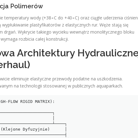
acja Polimerów
e temperatury wody (+38∘C do +40∘C) oraz ciągłe uderzenia ciśnien
płukiwanie plastyfikatorów z elastycznych rur. Węże stają się
em drgań. Wykrycie takiego wycieku wewnątrz monolitycznego bloku
 wymaga rozbicia całej konstrukcji.
owa Architektury Hydrauliczne
erhaul)
icie eliminuje elastyczne przewody podatne na uszkodzenia.
nym na technologii stosowanej w publicznych aquaparkach.
GH-FLOW RIGID MATRIX):

                    │
