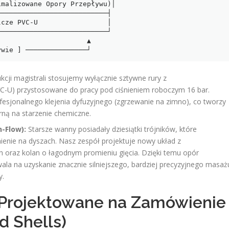
                    ▲

cji magistrali stosujemy wyłącznie sztywne rury z
PVC-U) przystosowane do pracy pod ciśnieniem roboczym 16 bar.
esjonalnego klejenia dyfuzyjnego (zgrzewanie na zimno), co tworzy
rną na starzenie chemiczne.
-Flow):
Starsze wanny posiadały dziesiątki trójników, które
śnienie na dyszach. Nasz zespół projektuje nowy układ z
h oraz kolan o łagodnym promieniu gięcia. Dzięki temu opór
ala na uzyskanie znacznie silniejszego, bardziej precyzyjnego masaż
y.
 Projektowane na Zamówienie
 Shells)