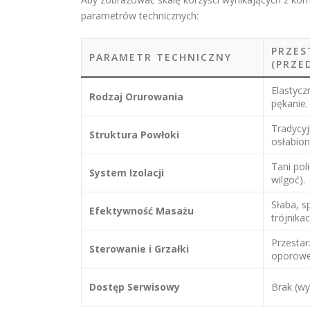
parametrów technicznych:
PRZES
PARAMETR TECHNICZNY
(PRZE
Elastyc
Rodzaj Orurowania
pękanie.
Tradycyj
Struktura Powłoki
osłabion
Tani pol
System Izolacji
wilgoć).
Słaba, 
Efektywność Masażu
trójnikac
Przestar
Sterowanie i Grzałki
oporowe
Dostęp Serwisowy
Brak (wy