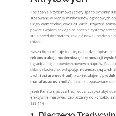
Posiadanie przydomowej strefy spa to synonim luks
stosowane w branży minibasenów ogrodowych oraz wa
uległy diametralnej ewolucji. Wiele urządzeń zain
powiatu wołomińskiego to obecnie systemy przest
stają przed dylematem: zakupić nowe urządzenie ni
układu.
Nasza firma oferuje trzecie, najbardziej optymalne
rekonstrukcji, modernizacji i renowacji wysł
ogranicza się do powierzchownych napraw. Prze
układy elastyczne, wdrążając
nowoczesną archite
architecture overhaul)
oraz instalujemy
produk
manufactured shells)
, idealnie dopasowane do i
Jeżeli Państwa jacuzzi traci wodę, zużywa zbyt du
efektywnie masować, zapraszamy do kontaktu z n
933 114
.
1. Dlaczego Tradycyj