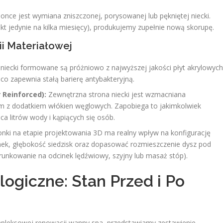
nce jest wymiana zniszczonej, porysowanej lub pękniętej niecki.
kt jedynie na kilka miesięcy), produkujemy zupełnie nową skorupę.
rii Materiałowej
iecki formowane są próżniowo z najwyższej jakości płyt akrylowych
co zapewnia stałą barierę antybakteryjną.
 Reinforced):
Zewnętrzna strona niecki jest wzmacniana
z dodatkiem włókien węglowych. Zapobiega to jakimkolwiek
a litrów wody i kąpiących się osób.
onki na etapie projektowania 3D ma realny wpływ na konfigurację
ek, głębokość siedzisk oraz dopasować rozmieszczenie dysz pod
unkowanie na odcinek lędźwiowy, szyjny lub masaż stóp).
ogiczne: Stan Przed i Po
mpleksowej renowacji wanny spa, przedstawiamy zestawienie