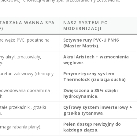
TARZAŁA WANNA SPA
NASZ SYSTEM PO
D)
MODERNIZACJI
zne węże PVC, podatne na
Sztywne rury PVC-U PN16
(Master Matrix)
.
ny akryl, zmatowiały,
Akryl Aristech + wzmocnienia
y.
węglowe
.
iuretan zalewowy (chłonący
Perymetryczny system
Thermolock (izolacja sucha)
.
spowodowana oporami na
Zwiększona o 35% dzięki
h.
hydrodynamice
.
załe przekaźniki, grzałki
Cyfrowy system inwerterowy +
.
grzałka tytanowa
.
Pełen dostęp rewizyjny do
maga rąbania piany).
każdego złącza
.