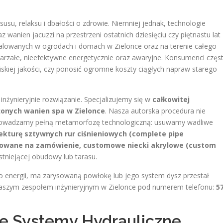
usu, relaksu i dbałości o zdrowie. Niemniej jednak, technologie
nien jacuzzi na przestrzeni ostatnich dziesięciu czy piętnastu lat
stalowanych w ogrodach i domach w Zielonce oraz na terenie całego
arzałe, nieefektywne energetycznie oraz awaryjne. Konsumenci częs
skiej jakości, czy ponosić ogromne koszty ciągłych napraw starego
 inżynieryjnie rozwiązanie. Specjalizujemy się w
całkowitej
użonych wanien spa w Zielonce
. Nasza autorska procedura nie
prowadzamy pełną metamorfozę technologiczną: usuwamy wadliwe
kturę sztywnych rur ciśnieniowych (complete pipe
owane na zamówienie, customowe niecki akrylowe (custom
stniejącej obudowy lub tarasu.
żo energii, ma zarysowaną powłokę lub jego system dysz przestał
aszym zespołem inżynieryjnym w Zielonce pod numerem telefonu:
5
ne Systemy Hydrauliczne