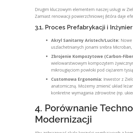
Drugim kluczowym elementem naszej usługi w Zielo
Zamiast renowacji powierzchniowej (która daje efe
3.1. Proces Prefabrykacji i Inżynie
Akryl Sanitarny Aristech/Lucite:
Nowe n
uszlachetnianych jonami srebra Microban, 
Zbrojenie Kompozytowe (Carbon-Fiber
wielowarstwowym kompozytem żywicznym 
mikrougięciom powłoki pod ciężarem tysiąc
Customowa Ergonomia:
Inwestor z Ziel
anatomiczną. Możemy zmienić układ leżan
konkretne wymagania zdrowotne (np. ukier
4. Porównanie Technol
Modernizacji
Aby zobrazować skalę korzyści wynikających z ko