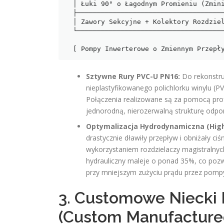
  │ Łuki 90° o Łagodnym Promieniu (Zminimalizowane Opory Przepływu)│

  ├───────────────────────────────────────────────────────────────┤

  │ Zawory Sekcyjne + Kolektory Rozdzielcze PVC-U                 │

  └───────────────────────────────────────────────────────────────┘

                                         
Sztywne Rury PVC-U PN16:
Do rekonstruk
nieplastyfikowanego polichlorku winylu (
Połączenia realizowane są za pomocą prof
jednorodną, nierozerwalną strukturę odpo
Optymalizacja Hydrodynamiczna (High
drastycznie dławiły przepływ i obniżały ci
wykorzystaniem rozdzielaczy magistralnyc
hydrauliczny maleje o ponad 35%, co pozw
przy mniejszym zużyciu prądu przez pomp
3. Customowe Niecki
(Custom Manufactured