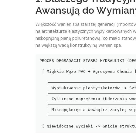
Awansują do Wymian
Większość wanien spa starszej generacji (importo
na architekturze elastycznych węży karbowanych w
niskoprężną pianą poliuretanową, co miało stanowić
największą wadą konstrukcyjną wanien spa.
PROCES DEGRADACJI STAREJ HYDRAULIKI (DEG
 [ Miękkie Węże PVC + Agresywna Chemia ] ──────────────┐

                                         
   ┌──────────────────────────────────────────────────────────┐

   │ Wypłukiwanie plastyfikatorów -> Sztywnienie i kruchość  │

   ├──────────────────────────────────────────────────────────┤

   │ Cykliczne naprężenia (Uderzenia wodne z pomp On/Off)     │

   ├──────────────────────────────────────────────────────────┤

   │ Mikropęknięcia wewnątrz zarytej w pianie instalacji       │

   └──────────────────────────────────────────────────────────┘

                                         