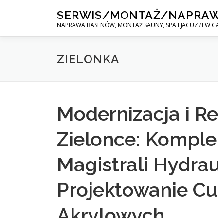
Skip
SERWIS/MONTAŻ/NAPRA
to
NAPRAWA BASENÓW, MONTAŻ SAUNY, SPA I JACUZZI W CA
content
ZIELONKA
Modernizacja i R
Zielonce: Kompl
Magistrali Hydrau
Projektowanie C
Akrylowych