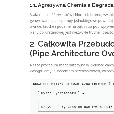
1.1. Agresywna Chemia a Degrad
Stała obecność związków chloru lub bromu, wysoki
generowane przez pompy jednobiegowe powodują wy
twarde, kruche i podatne na pęknięcia pod wpływ
piany poliuretanowej jest niezwykle trudne i często
2. Całkowita Przebud
(Pipe Architecture Ov
Nasza procedura modernizacyjna w Zielonce całkow
Zastępujemy je systemem przemysłowym, wzorowa
NOWA SCHEMATYKA HYDRAULICZNA PREMIUM (HI
  [ Dysze Hydromasażu ] ◄────────────────────────────────────┐

                                         
  ┌──────────────────────────────────────────────────────────┴────┐

  │ Sztywne Rury Ciśnieniowe PVC-U PN16 (Klejone Dyfuzyjnie)      │

  ├───────────────────────────────────────────────────────────────┤
