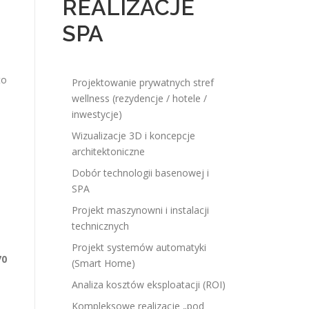
REALIZACJE
SPA
to
Projektowanie prywatnych stref
wellness (rezydencje / hotele /
inwestycje)
Wizualizacje 3D i koncepcje
architektoniczne
Dobór technologii basenowej i
SPA
Projekt maszynowni i instalacji
technicznych
Projekt systemów automatyki
70
(Smart Home)
Analiza kosztów eksploatacji (ROI)
Kompleksowe realizacje „pod