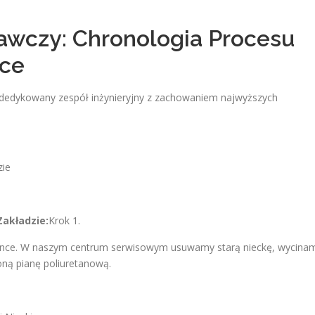
awczy: Chronologia Procesu
nce
z dedykowany zespół inżynieryjny z zachowaniem najwyższych
zie
akładzie:
Krok 1.
once. W naszym centrum serwisowym usuwamy starą nieckę, wycina
zoną pianę poliuretanową.