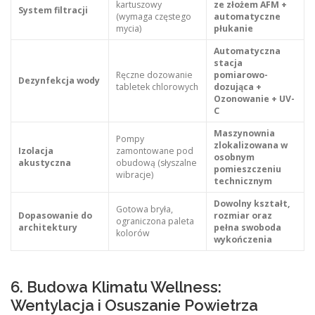
kartuszowy
ze złożem AFM +
System filtracji
(wymaga częstego
automatyczne
mycia)
płukanie
Automatyczna
stacja
Ręczne dozowanie
pomiarowo-
Dezynfekcja wody
tabletek chlorowych
dozująca +
Ozonowanie + UV-
C
Maszynownia
Pompy
zlokalizowana w
Izolacja
zamontowane pod
osobnym
akustyczna
obudową (słyszalne
pomieszczeniu
wibracje)
technicznym
Dowolny kształt,
Gotowa bryła,
Dopasowanie do
rozmiar oraz
ograniczona paleta
architektury
pełna swoboda
kolorów
wykończenia
6. Budowa Klimatu Wellness:
Wentylacja i Osuszanie Powietrza