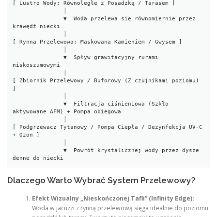
[ Lustro Wody: Równoległe z Posadzką / Tarasem ] 

               │

               ▼  Woda przelewa się równomiernie przez 
krawędź niecki

               │

[ Rynna Przelewowa: Maskowana Kamieniem / Gwysem ]

               │

               ▼  Spływ grawitacyjny rurami 
niskoszumowymi

               │

[ Zbiornik Przelewowy / Buforowy (Z czujnikami poziomu) 
]

               │

               ▼  Filtracja ciśnieniowa (Szkło 
aktywowane AFM) + Pompa obiegowa

               │

[ Podgrzewacz Tytanowy / Pompa Ciepła / Dezynfekcja UV-C 
+ Ozon ]

               │

               ▼  Powrót krystalicznej wody przez dysze 
Dlaczego Warto Wybrać System Przelewowy?
Efekt Wizualny „Nieskończonej Tafli” (Infinity Edge):
Woda w jacuzzi z rynną przelewową sięga idealnie do poziomu