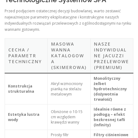
Przed podjęciem ostatecznej decyzji budowlanej, warto zestawić
najważniejsze parametry eksploatacyjne i konstrukcyjne naszych
indywidualnych rozwiązań przelewowych z ogólnodostępnymi na rynku
wannami gotowymi.
MASOWA
NASZE
CECHA /
WANNA
INDYWIDUAL
PARAMETR
KATALOGOW
NE JACUZZI
TECHNICZNY
A
PRZELEWOWE
(SKIMEROWA)
(PREMIUM)
Monolityczny
Akryl wzmocniony
żelbet
Konstrukcja
pianką na stelażu
hydrotechniczny
strukturalna
metalowym
(dożywotnia
trwałość)
Idealnie równe z
Obniżone o 10-15
Estetyka lustra
podłogą – efekt
cm względem
wody
bezkresnej tafli
krawędzi wanny
(Infinity)
Prosty filtr
Filtry ciśnieniowe