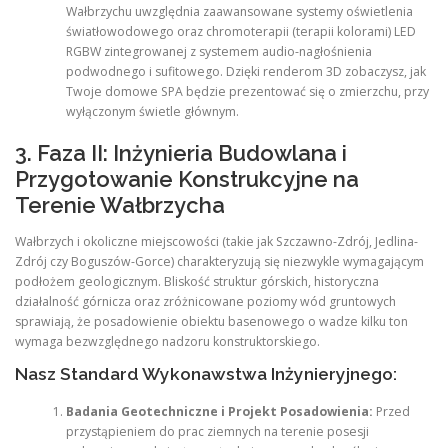
Wałbrzychu uwzględnia zaawansowane systemy oświetlenia
światłowodowego oraz chromoterapii (terapii kolorami) LED
RGBW zintegrowanej z systemem audio-nagłośnienia
podwodnego i sufitowego. Dzięki renderom 3D zobaczysz, jak
Twoje domowe SPA będzie prezentować się o zmierzchu, przy
wyłączonym świetle głównym.
3. Faza II: Inżynieria Budowlana i
Przygotowanie Konstrukcyjne na
Terenie Wałbrzycha
Wałbrzych i okoliczne miejscowości (takie jak Szczawno-Zdrój, Jedlina-
Zdrój czy Boguszów-Gorce) charakteryzują się niezwykle wymagającym
podłożem geologicznym. Bliskość struktur górskich, historyczna
działalność górnicza oraz zróżnicowane poziomy wód gruntowych
sprawiają, że posadowienie obiektu basenowego o wadze kilku ton
wymaga bezwzględnego nadzoru konstruktorskiego.
Nasz Standard Wykonawstwa Inżynieryjnego:
Badania Geotechniczne i Projekt Posadowienia:
Przed
przystąpieniem do prac ziemnych na terenie posesji