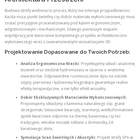
Budowa strefy wellness to proces, który nie toleruje przypadkowości.
Każda nisza, punkt świetlny czy dobór materiału wykończeniowego musi
zostać precyzyjnie przeanalizowany pod kątem ergonomicznym,
wilgotnościowym i mechanicznym. Dlatego pierwszym etapem
współpracy jest stworzenie kompletnego projektu architektoniczno-
wykonawczego wraz z zaawansowanymi wizualizacjami 3D.
Projektowanie Dopasowane do Twoich Potrzeb:
Analiza Ergonomiczna Niecki:
Projektujemy układ i anatomię
leżanek oraz siedzisk hydromasażu w oparciu o anatomię
inwestorów. Odpowiednie rozmieszczenie dysz na odcinki
szyjny, piersiowy i lędźwiowy kręgosłupa gwarantuje realne
efekty terapeutyczne, a nie tylko efekt wizualny.
Dobór Ekskluzywnych Materiałów Wykończeniowych:
Proponujemy okładziny z kamienia naturalnego (np. granit
strzegomski, luksusowe kwarcyty, marmury), wielkoformatowe
spieki kwarcowe odporne na chemię basenową czy też
tradycyjne, włoskie mozaiki szklane z domieszką 24-
karatowego złota.
Symulacje Scen Świetlnych i Akustyki:
Projekt strefy SPA w