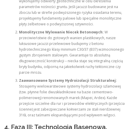
wykonujemy odwierty geotechniczne w celu określenia
parametrów nośności gruntu. Jeśli jacuzzi budowane jest na
zboczu lub w strefie podwyższonego ryzyka osiadania terenu,
projektujemy fundamenty palowe lub specjalne monolityczne
płyty żelbetowe o podwyższonej sztywności.
Monolityczne Wylewanie Niecek Betonowych:
W
przeciwieństwie do gotowych wanien plastikowych, nasze
luksusowe jacuzzi przelewowe budujemy z betonu
hydrotechnicznego klasy minimum C30/37 (B37) wzmocnionego
gęstym zbrojeniem stalowym. Gwarantuje to absolutną
długowieczność konstrukcji – niecka staje się integralną częścią
bryły budynku, odporną na jakiekolwiek ruchy tektoniczne czy
parcie mrozu.
Zaawansowane Systemy Hydroizolacji Strukturalnej:
Stosujemy wielowarstwowe systemy hydroizolacji szlamowej
(tzw. płynne folie dwuskładnikowe na bazie cementowo-
polimerowej) renomowanych marek (Mapei, Ardex). Każde
przejście szczelne dla rur i przewodów elektrycznych (przejścia
ścienne) jest zabezpieczane kołnierzami ze stali nierdzewnej
316L oraz taśmami ekspandującymi pod wpływem wilgoci.
4. Faza III: Technologia Basenowa,