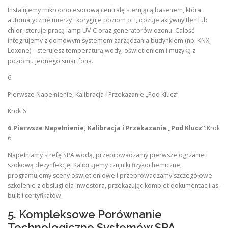
Instalujemy mikroprocesorową centralę sterującą basenem, która
automatycznie mierzy i koryguje poziom pH, dozuje aktywny tlen lub
chlor, steruje pracą lamp UV-C oraz generatorów ozonu. Całość
integrujemy z domowym systemem zarządzania budynkiem (np. KNX,
Loxone) – sterujesz temperaturą wody, oświetleniem i muzyką z
poziomu jednego smartfona.
6
Pierwsze Napełnienie, Kalibracja i Przekazanie „Pod Klucz”
Krok 6
6.Pierwsze Napełnienie, Kalibracja i Przekazanie „Pod Klucz”:
Krok
6.
Napełniamy strefę SPA wodą, przeprowadzamy pierwsze ogrzanie i
szokową dezynfekcję. Kalibrujemy czujniki fizykochemiczne,
programujemy sceny oświetleniowe i przeprowadzamy szczegółowe
szkolenie z obsługi dla inwestora, przekazując komplet dokumentacji as-
built i certyfikatów.
5. Kompleksowe Porównanie
Technologiczne Systemów SPA