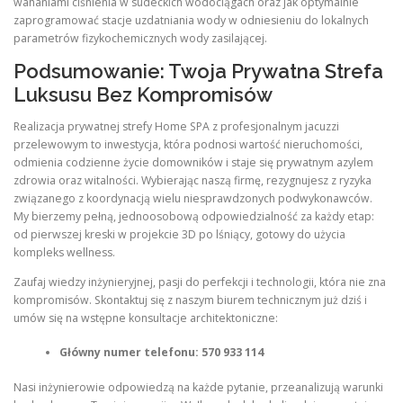
wahaniami ciśnienia w sudeckich wodociągach oraz jak optymalnie
zaprogramować stacje uzdatniania wody w odniesieniu do lokalnych
parametrów fizykochemicznych wody zasilającej.
Podsumowanie: Twoja Prywatna Strefa
Luksusu Bez Kompromisów
Realizacja prywatnej strefy Home SPA z profesjonalnym jacuzzi
przelewowym to inwestycja, która podnosi wartość nieruchomości,
odmienia codzienne życie domowników i staje się prywatnym azylem
zdrowia oraz witalności. Wybierając naszą firmę, rezygnujesz z ryzyka
związanego z koordynacją wielu niesprawdzonych podwykonawców.
My bierzemy pełną, jednoosobową odpowiedzialność za każdy etap:
od pierwszej kreski w projekcie 3D po lśniący, gotowy do użycia
kompleks wellness.
Zaufaj wiedzy inżynieryjnej, pasji do perfekcji i technologii, która nie zna
kompromisów. Skontaktuj się z naszym biurem technicznym już dziś i
umów się na wstępne konsultacje architektoniczne:
Główny numer telefonu: 570 933 114
Nasi inżynierowie odpowiedzą na każde pytanie, przeanalizują warunki