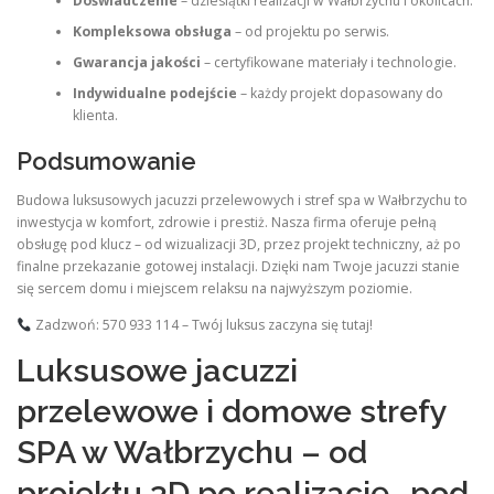
Doświadczenie
– dziesiątki realizacji w Wałbrzychu i okolicach.
Kompleksowa obsługa
– od projektu po serwis.
Gwarancja jakości
– certyfikowane materiały i technologie.
Indywidualne podejście
– każdy projekt dopasowany do
klienta.
Podsumowanie
Budowa luksusowych jacuzzi przelewowych i stref spa w Wałbrzychu to
inwestycja w komfort, zdrowie i prestiż. Nasza firma oferuje pełną
obsługę pod klucz – od wizualizacji 3D, przez projekt techniczny, aż po
finalne przekazanie gotowej instalacji. Dzięki nam Twoje jacuzzi stanie
się sercem domu i miejscem relaksu na najwyższym poziomie.
Zadzwoń: 570 933 114 – Twój luksus zaczyna się tutaj!
Luksusowe jacuzzi
przelewowe i domowe strefy
SPA w Wałbrzychu – od
projektu 3D po realizację „pod