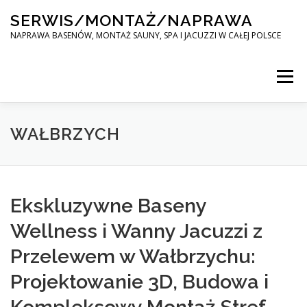
Skip
SERWIS/MONTAŻ/NAPRAWA
to
content
NAPRAWA BASENÓW, MONTAŻ SAUNY, SPA I JACUZZI W CAŁEJ POLSCE
Menu
SPA SERWIS
WAŁBRZYCH
MONTAŻ SAUNY, SPA, JACUZI W CAŁEJ POLSCE
Ekskluzywne Baseny
Wellness i Wanny Jacuzzi z
KONTAKT
Przelewem w Wałbrzychu:
Projektowanie 3D, Budowa i