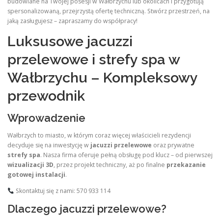
budowlane na Twojej posesji w Wałbrzychu lub okolicach i przygotują
spersonalizowaną, przejrzystą ofertę techniczną. Stwórz przestrzeń, na
jaką zasługujesz – zapraszamy do współpracy!
Luksusowe jacuzzi
przelewowe i strefy spa w
Wałbrzychu – Kompleksowy
przewodnik
Wprowadzenie
Wałbrzych to miasto, w którym coraz więcej właścicieli rezydencji
decyduje się na inwestycję w
jacuzzi przelewowe
oraz prywatne
strefy spa
. Nasza firma oferuje pełną obsługę pod klucz – od pierwszej
wizualizacji 3D
, przez projekt techniczny, aż po finalne
przekazanie
gotowej instalacji
.
Skontaktuj się z nami: 570 933 114
Dlaczego jacuzzi przelewowe?