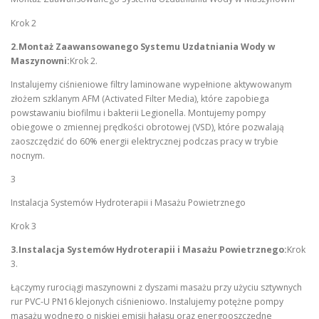
Krok 2
2.Montaż Zaawansowanego Systemu Uzdatniania Wody w
Maszynowni:
Krok 2.
Instalujemy ciśnieniowe filtry laminowane wypełnione aktywowanym
złożem szklanym AFM (Activated Filter Media), które zapobiega
powstawaniu biofilmu i bakterii Legionella. Montujemy pompy
obiegowe o zmiennej prędkości obrotowej (VSD), które pozwalają
zaoszczędzić do 60% energii elektrycznej podczas pracy w trybie
nocnym.
3
Instalacja Systemów Hydroterapii i Masażu Powietrznego
Krok 3
3.Instalacja Systemów Hydroterapii i Masażu Powietrznego:
Krok
3.
Łączymy rurociągi maszynowni z dyszami masażu przy użyciu sztywnych
rur PVC-U PN16 klejonych ciśnieniowo. Instalujemy potężne pompy
masażu wodnego o niskiej emisji hałasu oraz energooszczędne