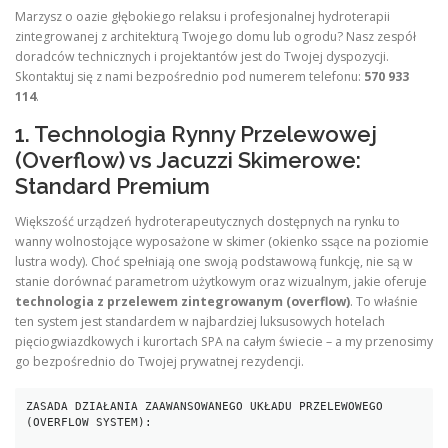
Marzysz o oazie głębokiego relaksu i profesjonalnej hydroterapii
zintegrowanej z architekturą Twojego domu lub ogrodu? Nasz zespół
doradców technicznych i projektantów jest do Twojej dyspozycji.
Skontaktuj się z nami bezpośrednio pod numerem telefonu:
570 933
114
.
1. Technologia Rynny Przelewowej
(Overflow) vs Jacuzzi Skimerowe:
Standard Premium
Większość urządzeń hydroterapeutycznych dostępnych na rynku to
wanny wolnostojące wyposażone w skimer (okienko ssące na poziomie
lustra wody). Choć spełniają one swoją podstawową funkcję, nie są w
stanie dorównać parametrom użytkowym oraz wizualnym, jakie oferuje
technologia z przelewem zintegrowanym (overflow)
. To właśnie
ten system jest standardem w najbardziej luksusowych hotelach
pięciogwiazdkowych i kurortach SPA na całym świecie – a my przenosimy
go bezpośrednio do Twojej prywatnej rezydencji.
ZASADA DZIAŁANIA ZAAWANSOWANEGO UKŁADU PRZELEWOWEGO 
(OVERFLOW SYSTEM):
