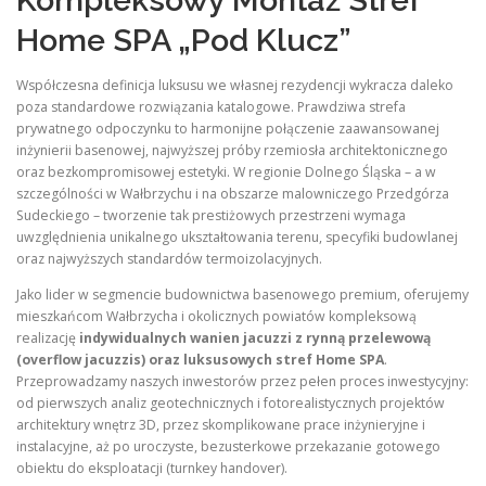
Kompleksowy Montaż Stref
Home SPA „Pod Klucz”
Współczesna definicja luksusu we własnej rezydencji wykracza daleko
poza standardowe rozwiązania katalogowe. Prawdziwa strefa
prywatnego odpoczynku to harmonijne połączenie zaawansowanej
inżynierii basenowej, najwyższej próby rzemiosła architektonicznego
oraz bezkompromisowej estetyki. W regionie Dolnego Śląska – a w
szczególności w Wałbrzychu i na obszarze malowniczego Przedgórza
Sudeckiego – tworzenie tak prestiżowych przestrzeni wymaga
uwzględnienia unikalnego ukształtowania terenu, specyfiki budowlanej
oraz najwyższych standardów termoizolacyjnych.
Jako lider w segmencie budownictwa basenowego premium, oferujemy
mieszkańcom Wałbrzycha i okolicznych powiatów kompleksową
realizację
indywidualnych wanien jacuzzi z rynną przelewową
(overflow jacuzzis) oraz luksusowych stref Home SPA
.
Przeprowadzamy naszych inwestorów przez pełen proces inwestycyjny:
od pierwszych analiz geotechnicznych i fotorealistycznych projektów
architektury wnętrz 3D, przez skomplikowane prace inżynieryjne i
instalacyjne, aż po uroczyste, bezusterkowe przekazanie gotowego
obiektu do eksploatacji (turnkey handover).