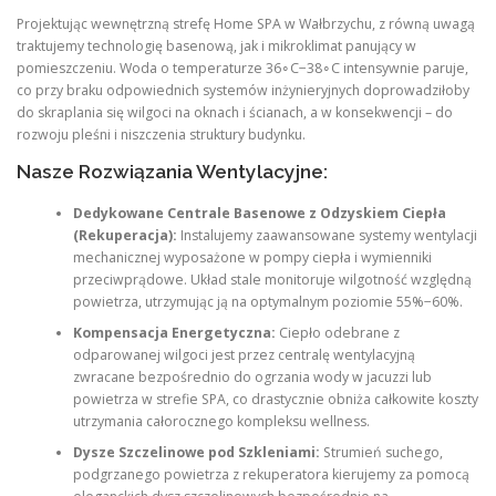
Projektując wewnętrzną strefę Home SPA w Wałbrzychu, z równą uwagą
traktujemy technologię basenową, jak i mikroklimat panujący w
pomieszczeniu. Woda o temperaturze 36∘C−38∘C intensywnie paruje,
co przy braku odpowiednich systemów inżynieryjnych doprowadziłoby
do skraplania się wilgoci na oknach i ścianach, a w konsekwencji – do
rozwoju pleśni i niszczenia struktury budynku.
Nasze Rozwiązania Wentylacyjne:
Dedykowane Centrale Basenowe z Odzyskiem Ciepła
(Rekuperacja):
Instalujemy zaawansowane systemy wentylacji
mechanicznej wyposażone w pompy ciepła i wymienniki
przeciwprądowe. Układ stale monitoruje wilgotność względną
powietrza, utrzymując ją na optymalnym poziomie 55%−60%.
Kompensacja Energetyczna:
Ciepło odebrane z
odparowanej wilgoci jest przez centralę wentylacyjną
zwracane bezpośrednio do ogrzania wody w jacuzzi lub
powietrza w strefie SPA, co drastycznie obniża całkowite koszty
utrzymania całorocznego kompleksu wellness.
Dysze Szczelinowe pod Szkleniami:
Strumień suchego,
podgrzanego powietrza z rekuperatora kierujemy za pomocą