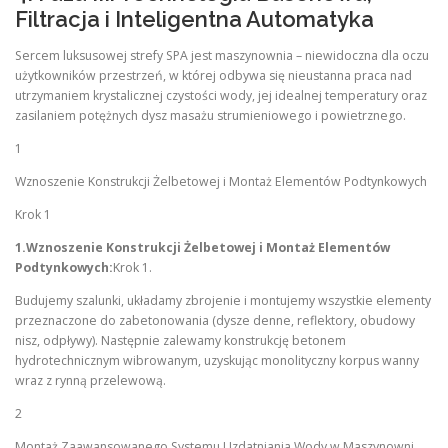
Filtracja i Inteligentna Automatyka
Sercem luksusowej strefy SPA jest maszynownia – niewidoczna dla oczu
użytkowników przestrzeń, w której odbywa się nieustanna praca nad
utrzymaniem krystalicznej czystości wody, jej idealnej temperatury oraz
zasilaniem potężnych dysz masażu strumieniowego i powietrznego.
1
Wznoszenie Konstrukcji Żelbetowej i Montaż Elementów Podtynkowych
Krok 1
1.Wznoszenie Konstrukcji Żelbetowej i Montaż Elementów
Podtynkowych:
Krok 1.
Budujemy szalunki, układamy zbrojenie i montujemy wszystkie elementy
przeznaczone do zabetonowania (dysze denne, reflektory, obudowy
nisz, odpływy). Następnie zalewamy konstrukcję betonem
hydrotechnicznym wibrowanym, uzyskując monolityczny korpus wanny
wraz z rynną przelewową.
2
Montaż Zaawansowanego Systemu Uzdatniania Wody w Maszynowni