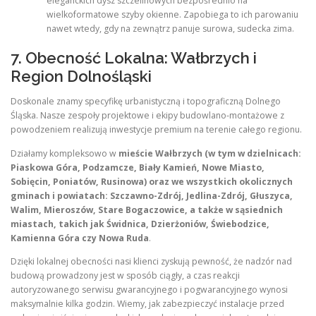
eleganckich dysz szczelinowych bezpośrednio na
wielkoformatowe szyby okienne. Zapobiega to ich parowaniu
nawet wtedy, gdy na zewnątrz panuje surowa, sudecka zima.
7. Obecność Lokalna: Wałbrzych i
Region Dolnośląski
Doskonale znamy specyfikę urbanistyczną i topograficzną Dolnego
Śląska. Nasze zespoły projektowe i ekipy budowlano-montażowe z
powodzeniem realizują inwestycje premium na terenie całego regionu.
Działamy kompleksowo w
mieście Wałbrzych (w tym w dzielnicach:
Piaskowa Góra, Podzamcze, Biały Kamień, Nowe Miasto,
Sobięcin, Poniatów, Rusinowa) oraz we wszystkich okolicznych
gminach i powiatach: Szczawno-Zdrój, Jedlina-Zdrój, Głuszyca,
Walim, Mieroszów, Stare Bogaczowice, a także w sąsiednich
miastach, takich jak Świdnica, Dzierżoniów, Świebodzice,
Kamienna Góra czy Nowa Ruda
.
Dzięki lokalnej obecności nasi klienci zyskują pewność, że nadzór nad
budową prowadzony jest w sposób ciągły, a czas reakcji
autoryzowanego serwisu gwarancyjnego i pogwarancyjnego wynosi
maksymalnie kilka godzin. Wiemy, jak zabezpieczyć instalacje przed