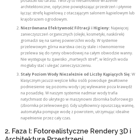
posadzki lub tarasu. Tworzy to niesamowite wrażenie
architektoniczne, optycznie powiększając przestrzeń i płynnie
łącząc strefę kąpielową z otaczającym salonem kąpielowym lub
krajobrazem ogrodowym.
Niezrównana Efektywność Filtracji i Higieny:
Najwięcej
zanieczyszczeń organicznych (olejki, kosmetyki, naskórek)
gromadzi się na samej powierzchni wody. W systemie
przelewowym górna warstwa cieczy stale i równomiernie
przelewa się do rynny obwodowej na całym obwodzie wanny.
Nie występuje tu zjawisko „martwych stref”, w których woda
mogłaby stać i ulegać zanieczyszczeniu.
Stały Poziom Wody Niezależnie od Liczby Kąpiących Się:
W
klasycznym jacuzzi wejście kilku osób powoduje gwałtowne
podniesienie się poziomu wody i jej wylewanie poza krawędź
na posadzkę. W naszym systemie nadmiar wody trafia
natychmiast do ukrytego w maszynowni zbiornika buforowego
(zbiornika przelewowego). Gdy użytkownicy opuszczają wannę,
automatyka pompuje wodę z powrotem, utrzymując idealne
napełnienie przez cały czas.
2. Faza I: Fotorealistyczne Rendery 3D i
Architektura Przestrzeni