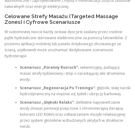
autonomiczne i zaprojektowane z myślą o minimalizacji zużycia zasobów
naturalnych oraz energii elektrycznej.
Celowane Strefy Masażu (Targeted Massage
Zones) i Cyfrowe Scenariusze
W customowej niecce każdy zestaw dysz jest zasilany przez osobne
pętle hydrauliczne sterowane elektronicznie za pomocą falowników. Z
poziomu aplikacji mobilnej lub panelu dotykowego zlicowanego ze
ścianą, użytkownik może uruchamiać dedykowane scenariusze
hydroterapii:
Scenariusz „Poranny Rozruch”:
sekwencyjny, pulsujący
masaż strefy lędźwiowej i stóp o narastającej sile strumienia
wody.
Scenariusz „Regeneracja Po Treningu”:
głęboki, stały nacisk
hydrodynamiczny na mięśnie ud, łydek i obręczy barkowej.
Scenariusz „Głęboki Relaks”:
delikatne napowietrzanie
wody (masaż perłowy) połączone z chromoterapią (terapią
kolorami LED RGBA) oraz odtwarzaniem muzyki relaksacyjnej
przez system głośników wzbudzanych ukrytych w strukturze
niecki.