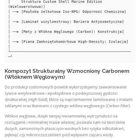
│     Struktura Custom Shell Marine Edition 
(Wielowarstwowa)│

│ ──► [Powłoka żelkotowa Iso-NPG: Odporność Chemiczna]   
│

│ ──► [Laminat winyloestrowy: Bariera Antyosmotyczna]     
│

│ ──► [Maty z Włókna Węglowego (Carbon): Konstrukcja]    
│

│ ──► [Piana Zamkniętokomórkowa High-Density: Izolacja]  
│

└───────────────────────────────────────────────────────
Kompozyt Strukturalny Wzmocniony Carbonem
(Włóknem Węglowym)
Do produkcji customowych powłok wykorzystujemy zaawansowane
żywice winyloestrowe i epoksydowe o podwyższonej gęstości
strukturalnej (
High-Solid
), które są naprzemiennie laminowane z matami
szklanymi oraz tkaninami z czystego włókna węglowego (
Carbon Fiber
).
Włókno węglowe, dzięki swojej niesamowitej wytrzymałości na
rozciąganie i minimalnej masie własnej, pozwala nam na tworzenie
dużych, samonośnych płaszczyzn wodnych bez ryzyka odkształceń,
pęknięć czy mikrorozszczelnień pod wpływem ciężaru wody.