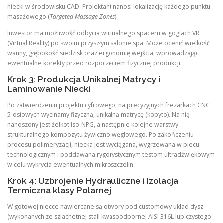
niecki w środowisku CAD. Projektant nanosi lokalizację każdego punktu
masażowego (
Targeted Massage Zones
).
Inwestor ma możliwość odbycia wirtualnego spaceru w goglach VR
(Virtual Reality) po swoim przyszłym salonie spa. Może ocenić wielkość
wanny, głębokość siedzisk oraz ergonomię wejścia, wprowadzając
ewentualne korekty przed rozpoczęciem fizycznej produkcji.
Krok 3: Produkcja Unikalnej Matrycy i
Laminowanie Niecki
Po zatwierdzeniu projektu cyfrowego, na precyzyjnych frezarkach CNC
5-osiowych wycinamy fizyczną, unikalną matrycę (kopyto). Na nią
nanoszony jest żelkot Iso-NPG, a następnie kolejne warstwy
strukturalnego kompozytu żywiczno-węglowego. Po zakończeniu
procesu polimeryzacji, niecka jest wyciągana, wygrzewana w piecu
technologicznym i poddawana rygorystycznym testom ultradźwiękowym
w celu wykrycia ewentualnych mikroszczelin.
Krok 4: Uzbrojenie Hydrauliczne i Izolacja
Termiczna klasy Polarnej
W gotowej niecce nawiercane są otwory pod customowy układ dysz
(wykonanych ze szlachetnej stali kwasoodpornej AISI 316L lub czystego