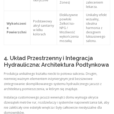
fabrycznie
Zones)
zaleceniem
lekarza.
Ekskluzywne
Unikalny efekt
powłoki
wizualny,
Podstawowy
Wykończeni
Żelkot Iso-
idealna
akryl sanitarny
e
NPG /
harmonia z
w kilku
Powierzchni
Możliwość
designem
kolorach
wykończenia
luksusowego
mozaiką
salonu.
4. Układ Przestrzenny i Integracja
Hydrauliczna: Architektura Podtynkowa
Produkcja unikalnego kształtu niecki to połowa sukcesu. Drugim,
niemniej ważnym elementem inżynieryjnym jest bezszwowe
zintegrowanie skomplikowanego systemu hydraulicznego jacuzzi z
architekturą pomieszczenia, w którym się znajduje.
Instalacja customowego jacuzzi wewnątrz domu wymaga ukrycia
dziesiątek metrów rur, rozdzielaczy i systemów napowietrzania tak, aby
nie zakłócały one estetyki wnętrza i były całkowicie niesłyszalne dla
domowników.