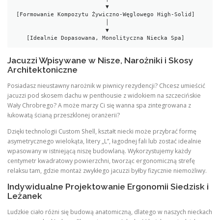
                           ▼

 [Formowanie Kompozytu Żywiczno-Węglowego High-Solid]

                           │

                           ▼

Jacuzzi Wpisywane w Nisze, Narożniki i Skosy
Architektoniczne
Posiadasz nieustawny narożnik w piwnicy rezydencji? Chcesz umieścić
jacuzzi pod skosem dachu w penthousie z widokiem na szczecińskie
Wały Chrobrego? A może marzy Ci się wanna spa zintegrowana z
łukowatą ścianą przeszklonej oranżerii?
Dzięki technologii Custom Shell, kształt niecki może przybrać formę
asymetrycznego wielokąta, litery „L”, łagodnej fali lub zostać idealnie
wpasowany w istniejącą niszę budowlaną. Wykorzystujemy każdy
centymetr kwadratowy powierzchni, tworząc ergonomiczną strefę
relaksu tam, gdzie montaż zwykłego jacuzzi byłby fizycznie niemożliwy.
Indywidualne Projektowanie Ergonomii Siedzisk i
Leżanek
Ludzkie ciało różni się budową anatomiczną, dlatego w naszych nieckach