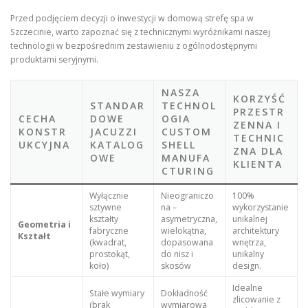
Przed podjęciem decyzji o inwestycji w domową strefę spa w
Szczecinie, warto zapoznać się z technicznymi wyróżnikami naszej
technologii w bezpośrednim zestawieniu z ogólnodostępnymi
produktami seryjnymi.
NASZA
KORZYŚĆ
STANDAR
TECHNOL
PRZESTR
CECHA
DOWE
OGIA
ZENNA I
KONSTR
JACUZZI
CUSTOM
TECHNIC
UKCYJNA
KATALOG
SHELL
ZNA DLA
OWE
MANUFA
KLIENTA
CTURING
Wyłącznie
Nieograniczo
100%
sztywne
na –
wykorzystanie
kształty
asymetryczna,
unikalnej
Geometria i
fabryczne
wielokątna,
architektury
Kształt
(kwadrat,
dopasowana
wnętrza,
prostokąt,
do nisz i
unikalny
koło)
skosów
design.
Idealne
Stałe wymiary
Dokładność
zlicowanie z
(brak
wymiarowa