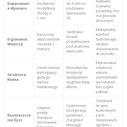
meblami,
Dopasowani
możliwości
do 5 mm na
ścianami,
e Wymiaru
modyfikacji
podstawie
posadzką, bez
choćby o
skanowania
marginesów
1 cm)
3D
straconych.
Maksymalny
Siedziska i
Narzucony
komfort
leżanki
Ergonomia
układ siedzisk
hydroterapii,
projektowane
Wnętrza
i leżanek z
idealne
pod anatomię
matrycy
dopasowanie
właścicieli
do wzrostu.
Ekstremalna
Cienki laminat
Monolityczny
sztywność
wymagający
kompozyt
własna,
Struktura
gęstego
epoksydowo-
wielodekado
Nośna
stelaża
węglowy klasy
wa trwałość
metalowego
Marine
bez ryzyka
pęknięć.
Celowana
Customowa
terapia
Sztywne
konfiguracja
konkretnych
punkty
Rozmieszcze
punktowa
partii
masujące
nie Dysz
(Targeted
mięśniowych,
montowane
Massage
zgodnie z