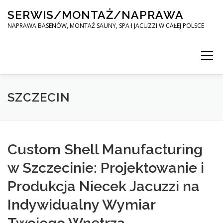
Skip
SERWIS/MONTAŻ/NAPRAWA
to
content
NAPRAWA BASENÓW, MONTAŻ SAUNY, SPA I JACUZZI W CAŁEJ POLSCE
Menu
SPA SERWIS
SZCZECIN
MONTAŻ SAUNY, SPA, JACUZI W CAŁEJ POLSCE
Custom Shell Manufacturing
w Szczecinie: Projektowanie i
KONTAKT
Produkcja Niecek Jacuzzi na
Indywidualny Wymiar