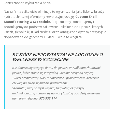
koniecznością wyburzania ścian.
Nasza firma całkowicie eliminuje te ograniczenia. Jako lider w branży
hydrotechnicznej oferujemy rewolucyjną usługę:
Custom Shell
Manufacturing w Szczecinie
. Projektujemy, konstruujemy i
produkujemy od podstaw całkowicie unikalne niecki jacuzzi, których
kształt, głębokość, układ siedzisk oraz konfiguracja dysz są precyzyjnie
dopasowane do geometrii i układu Twojego wnętrza.
STWÓRZ NIEPOWTARZALNE ARCYDZIEŁO
WELLNESS W SZCZECINIE
Nie dopasowuj swojego domu do jacuzzi. Pozwól nam zbudować
jacuzzi, które stanie się integralną, idealnie skrojoną częścią
Twojej architektury. Nasi inżynierowie i projektanci w Szczecinie
czekają na Twoje wyzwanie przestrzenne.
Skonsultuj swój pomysł, uzyskaj bezpłatną ekspertyzę
architektoniczną i umów się na wizję lokalną pod dedykowanym
numerem telefonu:
570 933 114