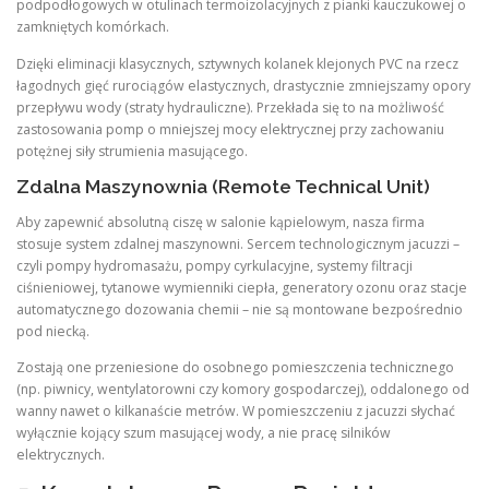
podpodłogowych w otulinach termoizolacyjnych z pianki kauczukowej o
zamkniętych komórkach.
Dzięki eliminacji klasycznych, sztywnych kolanek klejonych PVC na rzecz
łagodnych gięć rurociągów elastycznych, drastycznie zmniejszamy opory
przepływu wody (straty hydrauliczne). Przekłada się to na możliwość
zastosowania pomp o mniejszej mocy elektrycznej przy zachowaniu
potężnej siły strumienia masującego.
Zdalna Maszynownia (Remote Technical Unit)
Aby zapewnić absolutną ciszę w salonie kąpielowym, nasza firma
stosuje system zdalnej maszynowni. Sercem technologicznym jacuzzi –
czyli pompy hydromasażu, pompy cyrkulacyjne, systemy filtracji
ciśnieniowej, tytanowe wymienniki ciepła, generatory ozonu oraz stacje
automatycznego dozowania chemii – nie są montowane bezpośrednio
pod niecką.
Zostają one przeniesione do osobnego pomieszczenia technicznego
(np. piwnicy, wentylatorowni czy komory gospodarczej), oddalonego od
wanny nawet o kilkanaście metrów. W pomieszczeniu z jacuzzi słychać
wyłącznie kojący szum masującej wody, a nie pracę silników
elektrycznych.