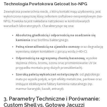
Technologia Powłokowa Gelcoat Iso-NPG
Zewnętrzna powierzchnia niecki, z którą kontakt mają użytkownicy, jest
wykończona najwyższej klasy żelkotem izoftalowo-neopentylowym (Iso-
NPG). Powłoka ta jest nakładana natryskowo w kontrolowanych
warunkach laboratoryjnych. Charakteryzuje się ona:
Absolutną gładkością i odpornością na osadzanie się
kamienia
oraz biofilmu bakteryjnego.
Pełną niewrażliwością na zjawisko osmozy
oraz degradację
wywołaną stałym kontaktem z gorącą wodą (+40∘C).
Odpornością na agresywną chemię basenową
, wysokie
stężenia chloru, bromu, ozonu oraz promieniowanie UV (w
przypadku montażu przy dużych przeszkleniach).
Szeroką paletą wykończeń estetycznych:
od głębokiego
matu po wysoki połysk, w tym efekty metaliczne, perłowe oraz
imitujące ekskluzywne faktury kamienia naturalnego (np.
marmur kararyjski, bazalt, antracyt).
3. Parametry Techniczne i Porównanie:
Custom Shell vs. Gotowe Jacuzzi