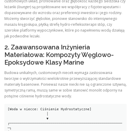
customowych układ, profilowanie oraz głębokość każdego siedziska czy
leżanki (
lounger
) są projektowane we współpracy z fizjoterapeutami i
dopasowywane do wzrostu oraz preferencji inwestora i jego rodziny.
Możemy stworzyć głębokie, pionowe stanowisko do intensywnego
masażu kręgosłupa, płytką strefę hydro-refleksoterapii stóp, czy
szerokie platformy wypoczynkowe, które po napełnieniu wodą działają
jak podwodne leżaki.
2. Zaawansowana Inżynieria
Materiałowa: Kompozyty Węglowo-
Epoksydowe Klasy Marine
Budowa unikalnych, customowych niecek wymaga zastosowania
tworzyw o wytrzymałości wielokrotnie przewyższającej standardowe
materiały basenowe. Ponieważ nasze niecki nie są ograniczone sztywną,
symetryczną ramą, muszą same w sobie stanowić monolit odporny na
potężne ciśnienie hydrostatyczne wody.
[Woda w niecce: Ciśnienie Hydrostatyczne]

                   │

                   ▼

┌───────────────────────────────────────────────────────
─┐
