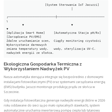
                      [System Sterowania IoT Jacuzzi]

                                     │

┌───────────────────────────┼───────────────────────────
┐

         ▼                           ▼                           
▼

[Aplikacja Smart Home]     [Automatyczna Stacja pH/Rx]  
[Zarządzanie PV/EMS]

Zdalne uruchamianie scen,  Ciągły monitoring czystości  
Wykorzystanie darmowych

zmiana temperatury wody.   wody, sterylizacja UV-C.     
Ekologiczna Gospodarka Termiczna z
Wykorzystaniem Nadwyżek PV
Nasza automatyka sterująca integruje się bezpośrednio z domowymi
instalacjami fotowoltaicznymi (PV) oraz systemami zarządzania energią
(EMS) budynku. Jacuzzi monitoruje produkcję prądu ze słońca w
Szczecinie.
Gdy instalacja fotowoltaiczna generuje nadwyżki energii (które w 2026
roku oddawane do sieci są po mało opłacalnych stawkach), system
automatycznie uruchamia inwerterową pompę ciepła lub tytanowy