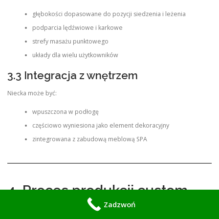
głębokości dopasowane do pozycji siedzenia i leżenia
podparcia lędźwiowe i karkowe
strefy masażu punktowego
układy dla wielu użytkowników
3.3 Integracja z wnętrzem
Niecka może być:
wpuszczona w podłogę
częściowo wyniesiona jako element dekoracyjny
zintegrowana z zabudową meblową SPA
4. Proces produkcji custom
Zadzwoń
shell – inżynieria precyzyjna