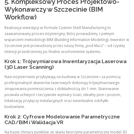
5. Kompleksowy Proces Projektowo-
Wykonawczy w Szczecinie (BIM
Workflow)
Realizacja inwestycji w formule Custom Shell Manufacturing to
zaawansowany proces inżynieryjny, który prowadzimy z pełnym
wsparciem metodologii BIM (Building Information Modeling). Inwestor w
Szczecinie jest prowadzony przez naszą firmę „pod klucz” – od czystej
intencji przestrzennej po finalne uruchomienie systemu.
Krok 1: Trójwymiarowa Inwentaryzacja Laserowa
(3D Laser Scanning)
Nasi inżynierowie przybywają na budowę w Szczecinie i za pomocą
profesjonalnych skanerów laserowych dokonują trójwymiarowego
zmapowania pomieszczenia z dokładnością do 1 mm. Skanowanie
pozwala uchwycić rzeczywiste wymiary ścian, idealny pion i poziom,
lokalizację przyłączy instalacyjnych oraz ewentualne odchyłki
budowlane.
Krok 2: Cyfrowe Modelowanie Parametryczne
CAD/BIM i Walidacja VR
Na bazie chmury punktów ze skanu tworzymy parametryczny model 3D