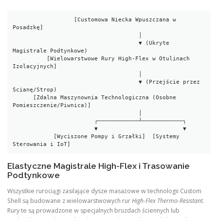
                  [Customowa Niecka Wpuszczana w 
Posadzkę]

                                     │

                                     ▼ (Ukryte 
Magistrale Podtynkowe)

          [Wielowarstwowe Rury High-Flex w Otulinach 
Izolacyjnych]

                                     │

                                     ▼ (Przejście przez 
Ścianę/Strop)

      [Zdalna Maszynownia Technologiczna (Osobne 
Pomieszczenie/Piwnica)]

                                     │

                        ┌────────────┴────────────┐

                        ▼                         ▼

            [Wyciszone Pompy i Grzałki]  [Systemy 
Elastyczne Magistrale High-Flex i Trasowanie
Podtynkowe
Wszystkie rurociągi zasilające dysze masażowe w technologii Custom
Shell są budowane z wielowarstwowych rur
High-Flex Thermo-Resistant
.
Rury te są prowadzone w specjalnych bruzdach ściennych lub