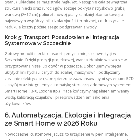
tytanu). Układane są magistrale
High-Flex
. Następnie cała zewnętrzna
struktura niecki oraz rurociągów zostaje pokryta natryskowo grubą
warstwą (8−12 cm) poliuretanowej piany zamkniętokomórkowej o
najwyższym współczynniku izolacyjności termicznej, co drastycznie
redukuje koszty późniejszego podgrzewania wody.
Krok 5: Transport, Posadowienie i Integracja
Systemowa w Szczecinie
Gotowy monolit niecki transportujemy na miejsce inwestycji w
Szczecinie. Dzięki precyzji projektowej, wanna idealnie wsuwa się w
przygotowaną niszę lub otwór w posadzce. Dokonujemy wpięcia
ukrytych linii hydraulicznych do zdalnej maszynowni, podłączamy
zasilanie elektryczne (zabezpieczone zaawansowanymi systemami RCD
klasy B) oraz integrujemy automatykę sterującą z domowym systemem
Smart Home (KNX, Loxone itp.). Prace kończymy napełnieniem wanny
wodą, kalibracją czujników i przeprowadzeniem szkolenia
użytkowników.
6. Automatyzacja, Ekologia i Integracja
ze Smart Home w 2026 Roku
Nowoczesne, customowe jacuzzi to urządzenie w pełni inteligentne,