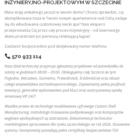
INŻYNIERYJNO-PROJEKTOWYM W SZCZECINIE
Masz wizję unikalnego jacuzzi w swoim domu? Chcesz sprawdzić, czy
skomplikowana nisza w Twoim nowym apartamencie nad Odrą nadaje
się do wbudowania customowej niecki spa? Nasi eksperci
przeprowadzą Cię przez cały proces inżynieryjny – od laserowego
skanu przestrzeni po pierwszą relaksującą kąpiel.
Zadzwoń bezpośrednio pod dedykowany numer telefonu:
570 933 114
Nasz dział techniczny przyjmuje zgłoszenia projektowe od poniedziałku do
soboty w godzinach 08:00 – 20:00. Obsługujemy cały Szczecin (w tym
Pogodno, Warszewo, Gumieńce, Prawobrzeże, Śródmieście) oraz obszar
całego województwa zachodniopomorskiego. Zapewniamy pełną poufność
inwestycji, generalne wykonawstwo pod klucz oraz autoryzowaną opiekę
serwisową VIP 24/7.
Wszelkie prawa do technologii modelowania cyfrowego Custom Shell
Manufacturing, metodologii trasowania podtynkowego oraz kompozytów
węglowo-epoksydowych są zastrzeżone. Dokumentacja techniczno-
marketingowa opracowana dla rynku szczecińskiego na rok 2026. Stosowane
systemy i komponenty posiadają pełne certyfikaty bezpieczeństwa TÜV