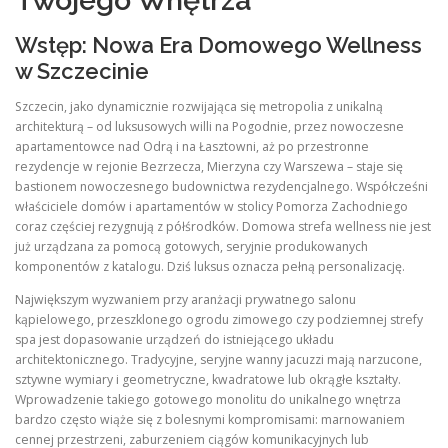
Twojego Wnętrza
Wstęp: Nowa Era Domowego Wellness
w Szczecinie
Szczecin, jako dynamicznie rozwijająca się metropolia z unikalną
architekturą – od luksusowych willi na Pogodnie, przez nowoczesne
apartamentowce nad Odrą i na Łasztowni, aż po przestronne
rezydencje w rejonie Bezrzecza, Mierzyna czy Warszewa – staje się
bastionem nowoczesnego budownictwa rezydencjalnego. Współcześni
właściciele domów i apartamentów w stolicy Pomorza Zachodniego
coraz częściej rezygnują z półśrodków. Domowa strefa wellness nie jest
już urządzana za pomocą gotowych, seryjnie produkowanych
komponentów z katalogu. Dziś luksus oznacza pełną personalizację.
Największym wyzwaniem przy aranżacji prywatnego salonu
kąpielowego, przeszklonego ogrodu zimowego czy podziemnej strefy
spa jest dopasowanie urządzeń do istniejącego układu
architektonicznego. Tradycyjne, seryjne wanny jacuzzi mają narzucone,
sztywne wymiary i geometryczne, kwadratowe lub okrągłe kształty.
Wprowadzenie takiego gotowego monolitu do unikalnego wnętrza
bardzo często wiąże się z bolesnymi kompromisami: marnowaniem
cennej przestrzeni, zaburzeniem ciągów komunikacyjnych lub