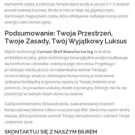
wymiennik ciepła, podnosząc temperaturę wody w jacuzzi o 1-2 stopnie
ponad nastawę bazową. Woda w niecce staje się gigantycznym,
darmowym magazynem ciepła, który efektywnie redukuje nocny pobór
energii z sieci komercyjnej.
Podsumowanie: Twoja Przestrzeń,
Twoje Zasady, Twój Wyjątkowy Luksus
Wybór technologii
Custom Shell Manufacturing
to krok ku
architekturze jutra, gdzie technologia bezwzględnie podporządkowuje
się komfortowi człowieka i estetyce jego otoczenia. Projektując i
produkując nieckę jacuzzi na indywidualny wymiar Twojego
szczecińskiego wnętrza, eliminujesz kompromisy przestrzenne,
zyskujesz bezbłędną ergonomię opartą na Twojej anatomii oraz
pewność, że posiadasz unikalny obiekt inżynieryjny, którego nie da się
powtórzyć w żadnym innym domu na świecie.
Zaufaj wieloletniemu doświadczeniu, zaawansowanej inżynierii
kompozytowej Marine Edition oraz precyzji BIM. Stwórzmy razem strefę
luksusu, która podniesie wartość Twojej nieruchomości i odmieni Twoje
codzienne życie.
SKONTAKTUJ SIĘ Z NASZYM BIUREM