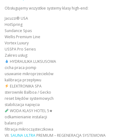
Obsługujemy wszystkie systemy klasy high-end:
Jacuzzi® USA
HotSpring
Sundance Spas
Wellis Premium Line
Vortex Luxury
USSPA Pro Series
Zakres usług:
HYDRAULIKA LUKSUSOWA
cicha praca pomp
usuwanie mikroprzecieków
kalibracja przepływu
ELEKTRONIKA SPA
sterowniki Balboa / Gecko
reset błędów systemowych
stabilizacja napięcia
WODA KLASY HOTEL 5★
odkamienianie instalacji
balans pH
filtracja mikrocząsteczkowa
VII.
SAUNA ULTRA
PREMIUM – REGENERACJA SYSTEMOWA