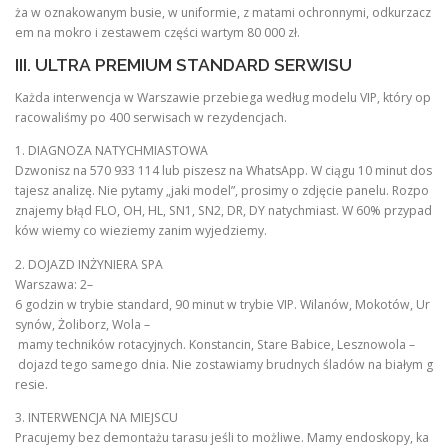
ża w oznakowanym busie, w uniformie, z matami ochronnymi, odkurzacz
em na mokro i zestawem części wartym 80 000 zł.
III. ULTRA PREMIUM STANDARD SERWISU
Każda interwencja w Warszawie przebiega według modelu VIP, który op
racowaliśmy po 400 serwisach w rezydencjach.
1. DIAGNOZA NATYCHMIASTOWA
Dzwonisz na 570 933 114 lub piszesz na WhatsApp. W ciągu 10 minut dos
tajesz analizę. Nie pytamy „jaki model”, prosimy o zdjęcie panelu. Rozpo
znajemy błąd FLO, OH, HL, SN1, SN2, DR, DY natychmiast. W 60% przypad
ków wiemy co wieziemy zanim wyjedziemy.
2. DOJAZD INŻYNIERA SPA
Warszawa: 2–
6 godzin w trybie standard, 90 minut w trybie VIP. Wilanów, Mokotów, Ur
synów, Żoliborz, Wola –
mamy techników rotacyjnych. Konstancin, Stare Babice, Lesznowola –
dojazd tego samego dnia. Nie zostawiamy brudnych śladów na białym g
resie.
3. INTERWENCJA NA MIEJSCU
Pracujemy bez demontażu tarasu jeśli to możliwe. Mamy endoskopy, ka