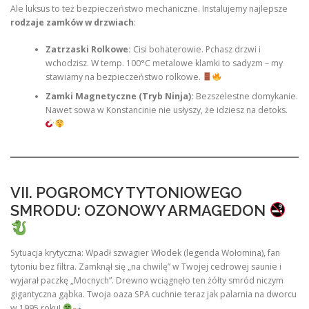
Ale luksus to też bezpieczeństwo mechaniczne. Instalujemy najlepsze
rodzaje zamków w drzwiach
:
Zatrzaski Rolkowe:
Cisi bohaterowie. Pchasz drzwi i
wchodzisz. W temp. 100°C metalowe klamki to sadyzm – my
stawiamy na bezpieczeństwo rolkowe.
Zamki Magnetyczne (Tryb Ninja):
Bezszelestne domykanie.
Nawet sowa w Konstancinie nie usłyszy, że idziesz na detoks.
VII. POGROMCY TYTONIOWEGO
SMRODU: OZONOWY ARMAGEDON
Sytuacja krytyczna: Wpadł szwagier Włodek (legenda Wołomina), fan
tytoniu bez filtra. Zamknął się „na chwilę” w Twojej cedrowej saunie i
wyjarał paczkę „Mocnych”. Drewno wciągnęło ten żółty smród niczym
gigantyczna gąbka. Twoja oaza SPA cuchnie teraz jak palarnia na dworcu
w 1995 roku!