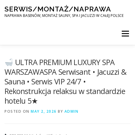
Skip
SERWIS/MONTAŻ/NAPRAWA
to
content
NAPRAWA BASENÓW, MONTAŻ SAUNY, SPA I JACUZZI W CAŁEJ POLSCE
Menu
SPA SERWIS
ULTRA PREMIUM LUXURY SPA
WARSZAWASPA Serwisant • Jacuzzi &
Sauna • Serwis VIP 24/7 •
MONTAŻ SAUNY, SPA, JACUZI W CAŁEJ POLSCE
Rekonstrukcja relaksu w standardzie
hotelu 5★
KONTAKT
POSTED ON
MAY 2, 2026
BY
ADMIN