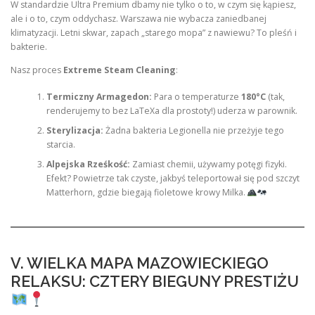
W standardzie Ultra Premium dbamy nie tylko o to, w czym się kąpiesz,
ale i o to, czym oddychasz. Warszawa nie wybacza zaniedbanej
klimatyzacji. Letni skwar, zapach „starego mopa” z nawiewu? To pleśń i
bakterie.
Nasz proces
Extreme Steam Cleaning
:
Termiczny Armagedon:
Para o temperaturze
180°C
(tak,
renderujemy to bez LaTeXa dla prostoty!) uderza w parownik.
Sterylizacja:
Żadna bakteria Legionella nie przeżyje tego
starcia.
Alpejska Rześkość:
Zamiast chemii, używamy potęgi fizyki.
Efekt? Powietrze tak czyste, jakbyś teleportował się pod szczyt
Matterhorn, gdzie biegają fioletowe krowy Milka.
V. WIELKA MAPA MAZOWIECKIEGO
RELAKSU: CZTERY BIEGUNY PRESTIŻU