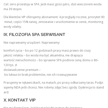
Cel: zero przestoju w SPA. Jeśli masz gości jutro, dziś wieczorem woda
ma 39 stopni.
Dla klientów VIP oferujemy abonament: 4 przeglądy rocznie, priorytet 90
minut, części 15% taniej, zimowanie i uruchomienie w cenie, monitoring
wody zdalny.
IX. FILOZOFIA SPA SERWISANT
Nie naprawiamy urządzeń. Naprawiamy:
komfort życia – bo po 12 godzinach pracy masz prawo do ciszy
jakość relaksu – bo woda ma być aksamitna, nie drapiąca
wartość nieruchomości – bo sprawne SPA podnosi cenę domu o 80–
120 tys. zł
doświadczenie premium –
bo luksus to brak problemów, nie ich rozwiązywanie
Pracujemy w rękawiczkach, na matach, po pracy odkurzamy taras. Podpi
sujemy NDA jeśli chcesz. Nie robimy zdjęć bez zgody. Dyskrecja to stand
ard.
X. KONTAKT VIP
Nie ma formularzy. Jest bezpośredni numer do inżyniera.