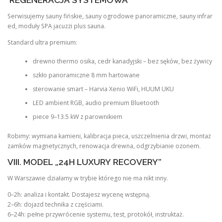
Serwisujemy sauny fińskie, sauny ogrodowe panoramiczne, sauny infrar
ed, moduły SPA jacuzzi plus sauna.
Standard ultra premium:
drewno thermo osika, cedr kanadyjski – bez sęków, bez żywicy
szkło panoramiczne 8 mm hartowane
sterowanie smart – Harvia Xenio WiFi, HUUM UKU
LED ambient RGB, audio premium Bluetooth
piece 9–13.5 kW z parownikiem
Robimy: wymiana kamieni, kalibracja pieca, uszczelnienia drzwi, montaż
zamków magnetycznych, renowacja drewna, odgrzybianie ozonem.
VIII. MODEL „24H LUXURY RECOVERY”
W Warszawie działamy w trybie którego nie ma nikt inny.
0–2h: analiza i kontakt. Dostajesz wycenę wstępną.
2–6h: dojazd technika z częściami.
6–24h: pełne przywrócenie systemu, test, protokół, instruktaż.