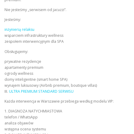
Nie jesteśmy „serwisem od jacuzzi”.
Jesteśmy:
inżynierią relaksu
wsparciem infrastruktury wellness
zespołem interwencyjnym dla SPA
Obsługujemy:
prywatne rezydencje
apartamenty premium
ogrody wellness
domy inteligentne (smart home SPA)
wynajem luksusowy (Airbnb premium, boutique villas)
III.
ULTRA PREMIUM STANDARD SERWISU
Każda interwencja w Warszawie przebiega według modelu VIP:
1. DIAGNOZA NATYCHMIASTOWA
telefon / WhatsApp
analiza objawów
wstępna ocena systemu