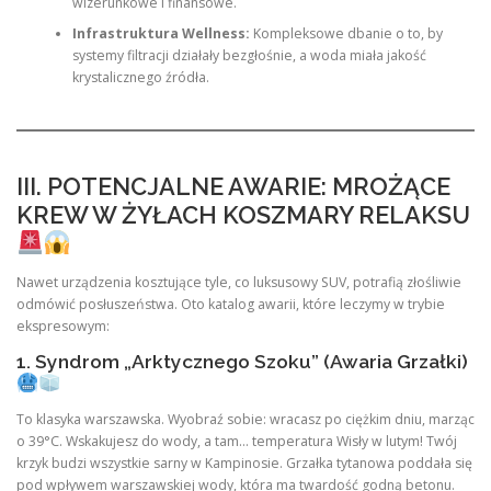
wizerunkowe i finansowe.
Infrastruktura Wellness:
Kompleksowe dbanie o to, by
systemy filtracji działały bezgłośnie, a woda miała jakość
krystalicznego źródła.
III. POTENCJALNE AWARIE: MROŻĄCE
KREW W ŻYŁACH KOSZMARY RELAKSU
Nawet urządzenia kosztujące tyle, co luksusowy SUV, potrafią złośliwie
odmówić posłuszeństwa. Oto katalog awarii, które leczymy w trybie
ekspresowym:
1. Syndrom „Arktycznego Szoku” (Awaria Grzałki)
To klasyka warszawska. Wyobraź sobie: wracasz po ciężkim dniu, marząc
o 39°C. Wskakujesz do wody, a tam… temperatura Wisły w lutym! Twój
krzyk budzi wszystkie sarny w Kampinosie. Grzałka tytanowa poddała się
pod wpływem warszawskiej wody, która ma twardość godną betonu.