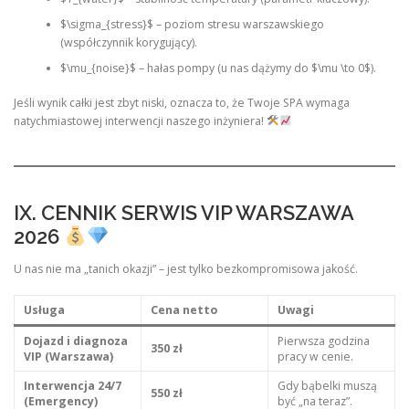
$\sigma_{stress}$ – poziom stresu warszawskiego
(współczynnik korygujący).
$\mu_{noise}$ – hałas pompy (u nas dążymy do $\mu \to 0$).
Jeśli wynik całki jest zbyt niski, oznacza to, że Twoje SPA wymaga
natychmiastowej interwencji naszego inżyniera!
IX. CENNIK SERWIS VIP WARSZAWA
2026
U nas nie ma „tanich okazji” – jest tylko bezkompromisowa jakość.
Usługa
Cena netto
Uwagi
Dojazd i diagnoza
Pierwsza godzina
350 zł
VIP (Warszawa)
pracy w cenie.
Interwencja 24/7
Gdy bąbelki muszą
550 zł
(Emergency)
być „na teraz”.