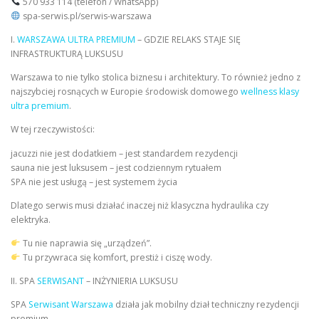
570 933 114 (telefon / WhatsApp)
spa-serwis.pl/serwis-warszawa
I.
WARSZAWA ULTRA PREMIUM
– GDZIE RELAKS STAJE SIĘ
INFRASTRUKTURĄ LUKSUSU
Warszawa to nie tylko stolica biznesu i architektury. To również jedno z
najszybciej rosnących w Europie środowisk domowego
wellness klasy
ultra premium
.
W tej rzeczywistości:
jacuzzi nie jest dodatkiem – jest standardem rezydencji
sauna nie jest luksusem – jest codziennym rytuałem
SPA nie jest usługą – jest systemem życia
Dlatego serwis musi działać inaczej niż klasyczna hydraulika czy
elektryka.
Tu nie naprawia się „urządzeń”.
Tu przywraca się komfort, prestiż i ciszę wody.
II. SPA
SERWISANT
– INŻYNIERIA LUKSUSU
SPA
Serwisant Warszawa
działa jak mobilny dział techniczny rezydencji
premium.