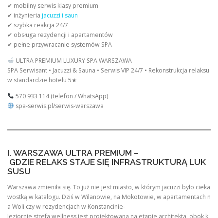
✔ mobilny serwis klasy premium
✔ inżynieria
jacuzzi i saun
✔ szybka reakcja 24/7
✔ obsługa rezydencji i apartamentów
✔ pełne przywracanie systemów SPA
ULTRA PREMIUM LUXURY SPA WARSZAWA
SPA Serwisant • Jacuzzi & Sauna • Serwis VIP 24/7 • Rekonstrukcja relaksu
w standardzie hotelu 5★
570 933 114 (telefon / WhatsApp)
spa-serwis.pl/serwis-warszawa
I. WARSZAWA ULTRA PREMIUM –
GDZIE RELAKS STAJE SIĘ INFRASTRUKTURĄ LUK
SUSU
Warszawa zmieniła się. To już nie jest miasto, w którym jacuzzi było cieka
wostką w katalogu. Dziś w Wilanowie, na Mokotowie, w apartamentach n
a Woli czy w rezydencjach w Konstancinie-
Jeziornie strefa wellness jest projektowana na etapie architekta, obok k