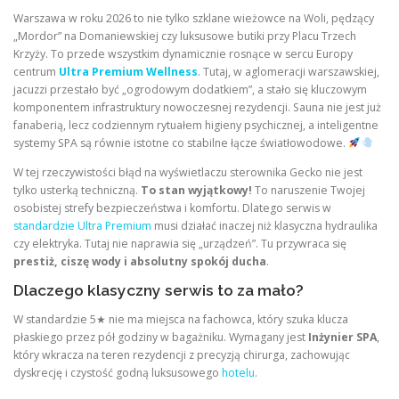
Warszawa w roku 2026 to nie tylko szklane wieżowce na Woli, pędzący
„Mordor” na Domaniewskiej czy luksusowe butiki przy Placu Trzech
Krzyży. To przede wszystkim dynamicznie rosnące w sercu Europy
centrum
Ultra Premium Wellness
. Tutaj, w aglomeracji warszawskiej,
jacuzzi przestało być „ogrodowym dodatkiem”, a stało się kluczowym
komponentem infrastruktury nowoczesnej rezydencji. Sauna nie jest już
fanaberią, lecz codziennym rytuałem higieny psychicznej, a inteligentne
systemy SPA są równie istotne co stabilne łącze światłowodowe.
W tej rzeczywistości błąd na wyświetlaczu sterownika Gecko nie jest
tylko usterką techniczną.
To stan wyjątkowy!
To naruszenie Twojej
osobistej strefy bezpieczeństwa i komfortu. Dlatego serwis w
standardzie Ultra Premium
musi działać inaczej niż klasyczna hydraulika
czy elektryka. Tutaj nie naprawia się „urządzeń”. Tu przywraca się
prestiż, ciszę wody i absolutny spokój ducha
.
Dlaczego klasyczny serwis to za mało?
W standardzie 5★ nie ma miejsca na fachowca, który szuka klucza
płaskiego przez pół godziny w bagażniku. Wymagany jest
Inżynier SPA
,
który wkracza na teren rezydencji z precyzją chirurga, zachowując
dyskrecję i czystość godną luksusowego
hotelu
.