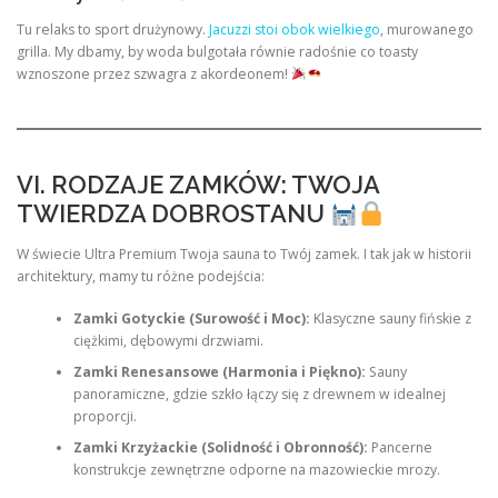
Tu relaks to sport drużynowy.
Jacuzzi stoi obok wielkiego
, murowanego
grilla. My dbamy, by woda bulgotała równie radośnie co toasty
wznoszone przez szwagra z akordeonem!
VI. RODZAJE ZAMKÓW: TWOJA
TWIERDZA DOBROSTANU
W świecie Ultra Premium Twoja sauna to Twój zamek. I tak jak w historii
architektury, mamy tu różne podejścia:
Zamki Gotyckie (Surowość i Moc):
Klasyczne sauny fińskie z
ciężkimi, dębowymi drzwiami.
Zamki Renesansowe (Harmonia i Piękno):
Sauny
panoramiczne, gdzie szkło łączy się z drewnem w idealnej
proporcji.
Zamki Krzyżackie (Solidność i Obronność):
Pancerne
konstrukcje zewnętrzne odporne na mazowieckie mrozy.