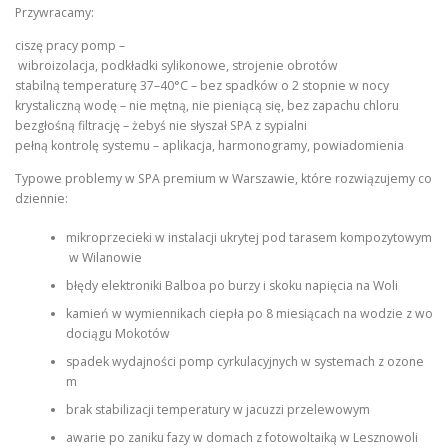
Przywracamy:
ciszę pracy pomp –
wibroizolacja, podkładki sylikonowe, strojenie obrotów
stabilną temperaturę 37–40°C – bez spadków o 2 stopnie w nocy
krystaliczną wodę – nie mętną, nie pieniącą się, bez zapachu chloru
bezgłośną filtrację – żebyś nie słyszał SPA z sypialni
pełną kontrolę systemu – aplikacja, harmonogramy, powiadomienia
Typowe problemy w SPA premium w Warszawie, które rozwiązujemy co
dziennie:
mikroprzecieki w instalacji ukrytej pod tarasem kompozytowym
w Wilanowie
błędy elektroniki Balboa po burzy i skoku napięcia na Woli
kamień w wymiennikach ciepła po 8 miesiącach na wodzie z wo
dociągu Mokotów
spadek wydajności pomp cyrkulacyjnych w systemach z ozone
m
brak stabilizacji temperatury w jacuzzi przelewowym
awarie po zaniku fazy w domach z fotowoltaiką w Lesznowoli