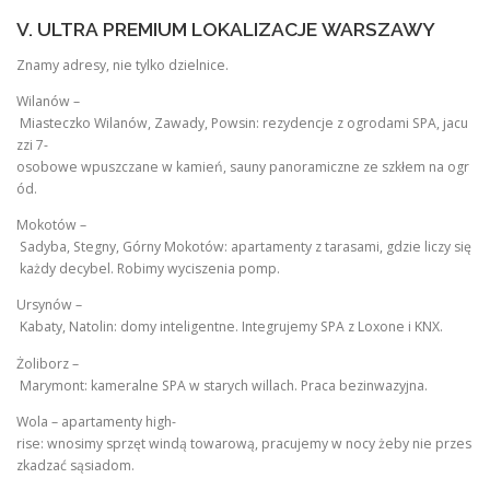
V. ULTRA PREMIUM LOKALIZACJE WARSZAWY
Znamy adresy, nie tylko dzielnice.
Wilanów –
Miasteczko Wilanów, Zawady, Powsin: rezydencje z ogrodami SPA, jacu
zzi 7-
osobowe wpuszczane w kamień, sauny panoramiczne ze szkłem na ogr
ód.
Mokotów –
Sadyba, Stegny, Górny Mokotów: apartamenty z tarasami, gdzie liczy się
każdy decybel. Robimy wyciszenia pomp.
Ursynów –
Kabaty, Natolin: domy inteligentne. Integrujemy SPA z Loxone i KNX.
Żoliborz –
Marymont: kameralne SPA w starych willach. Praca bezinwazyjna.
Wola – apartamenty high-
rise: wnosimy sprzęt windą towarową, pracujemy w nocy żeby nie przes
zkadzać sąsiadom.