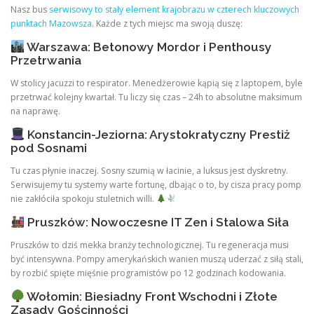
Nasz bus
serwisowy to stały element krajobrazu w czterech kluczowych
punktach Mazowsza
. Każde z tych miejsc ma swoją duszę:
Warszawa: Betonowy Mordor i Penthousy
Przetrwania
W stolicy jacuzzi to respirator. Menedżerowie kąpią się z laptopem, byle
przetrwać kolejny kwartał. Tu liczy się czas – 24h to absolutne maksimum
na naprawę.
Konstancin-Jeziorna: Arystokratyczny Prestiż
pod Sosnami
Tu czas płynie inaczej. Sosny szumią w łacinie, a luksus jest dyskretny.
Serwisujemy tu systemy warte fortunę, dbając o to, by cisza pracy pomp
nie zakłóciła spokoju stuletnich willi.
Pruszków: Nowoczesne IT Zen i Stalowa Siła
Pruszków to dziś mekka branży technologicznej. Tu regeneracja musi
być intensywna. Pompy amerykańskich wanien muszą uderzać z siłą stali,
by rozbić spięte mięśnie programistów po 12 godzinach kodowania.
Wołomin: Biesiadny Front Wschodni i Złote
Zasady Gościnności