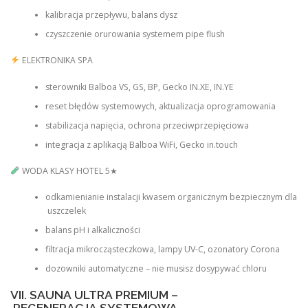
kalibracja przepływu, balans dysz
czyszczenie orurowania systemem pipe flush
ELEKTRONIKA SPA
sterowniki Balboa VS, GS, BP, Gecko IN.XE, IN.YE
reset błędów systemowych, aktualizacja oprogramowania
stabilizacja napięcia, ochrona przeciwprzepięciowa
integracja z aplikacją Balboa WiFi, Gecko in.touch
WODA KLASY HOTEL 5★
odkamienianie instalacji kwasem organicznym bezpiecznym dla
uszczelek
balans pH i alkaliczności
filtracja mikrocząsteczkowa, lampy UV-C, ozonatory Corona
dozowniki automatyczne – nie musisz dosypywać chloru
VII. SAUNA ULTRA PREMIUM –
REGENERACJA SYSTEMOWA