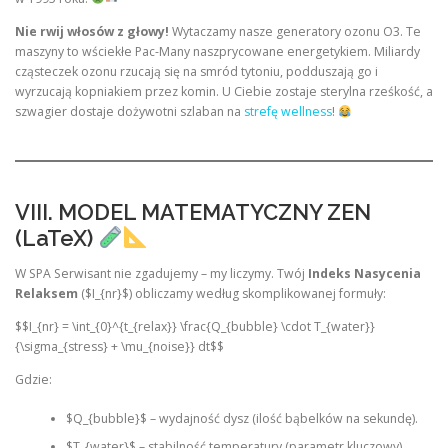
Nie rwij włosów z głowy!
Wytaczamy nasze generatory ozonu O3. Te
maszyny to wściekłe Pac-Many naszprycowane energetykiem. Miliardy
cząsteczek ozonu rzucają się na smród tytoniu, podduszają go i
wyrzucają kopniakiem przez komin. U Ciebie zostaje sterylna rześkość, a
szwagier dostaje dożywotni szlaban na
strefę wellness
!
VIII. MODEL MATEMATYCZNY ZEN
(LaTeX)
W SPA Serwisant nie zgadujemy – my liczymy. Twój
Indeks Nasycenia
Relaksem
($I_{nr}$) obliczamy według skomplikowanej formuły:
$$I_{nr} = \int_{0}^{t_{relax}} \frac{Q_{bubble} \cdot T_{water}}
{\sigma_{stress} + \mu_{noise}} dt$$
Gdzie:
$Q_{bubble}$ – wydajność dysz (ilość bąbelków na sekundę).
$T_{water}$ – stabilność temperatury (parametr kluczowy).