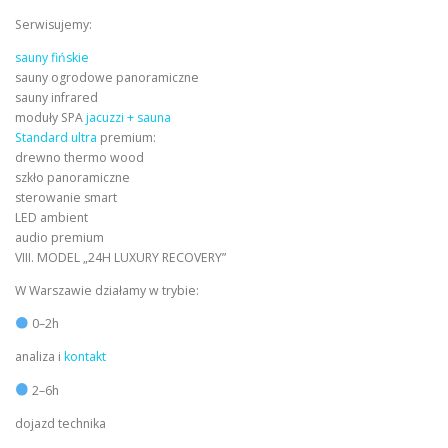
Serwisujemy:
sauny fińskie
sauny ogrodowe panoramiczne
sauny infrared
moduły SPA
jacuzzi + sauna
Standard ultra
premium:
drewno thermo wood
szkło panoramiczne
sterowanie smart
LED ambient
audio premium
VIII. MODEL „24H LUXURY RECOVERY”
W Warszawie działamy w trybie:
0–2h
analiza i
kontakt
2–6h
dojazd technika