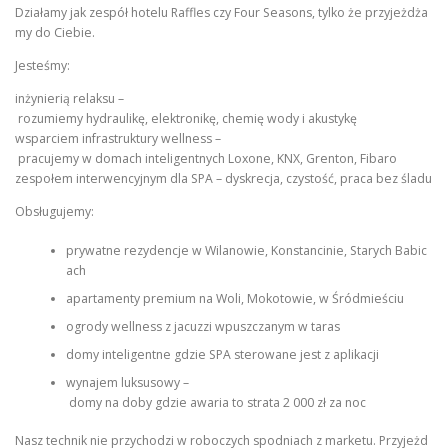
Działamy jak zespół hotelu Raffles czy Four Seasons, tylko że przyjeżdża
my do Ciebie.
Jesteśmy:
inżynierią relaksu –
rozumiemy hydraulikę, elektronikę, chemię wody i akustykę
wsparciem infrastruktury wellness –
pracujemy w domach inteligentnych Loxone, KNX, Grenton, Fibaro
zespołem interwencyjnym dla SPA – dyskrecja, czystość, praca bez śladu
Obsługujemy:
prywatne rezydencje w Wilanowie, Konstancinie, Starych Babic
ach
apartamenty premium na Woli, Mokotowie, w Śródmieściu
ogrody wellness z jacuzzi wpuszczanym w taras
domy inteligentne gdzie SPA sterowane jest z aplikacji
wynajem luksusowy –
domy na doby gdzie awaria to strata 2 000 zł za noc
Nasz technik nie przychodzi w roboczych spodniach z marketu. Przyjeżd