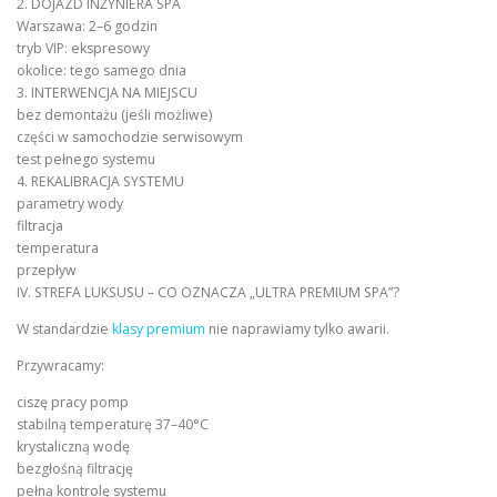
2. DOJAZD INŻYNIERA SPA
Warszawa: 2–6 godzin
tryb VIP: ekspresowy
okolice: tego samego dnia
3. INTERWENCJA NA MIEJSCU
bez demontażu (jeśli możliwe)
części w samochodzie serwisowym
test pełnego systemu
4. REKALIBRACJA SYSTEMU
parametry wody
filtracja
temperatura
przepływ
IV. STREFA LUKSUSU – CO OZNACZA „ULTRA PREMIUM SPA”?
W standardzie
klasy premium
nie naprawiamy tylko awarii.
Przywracamy:
ciszę pracy pomp
stabilną temperaturę 37–40°C
krystaliczną wodę
bezgłośną filtrację
pełną kontrolę systemu