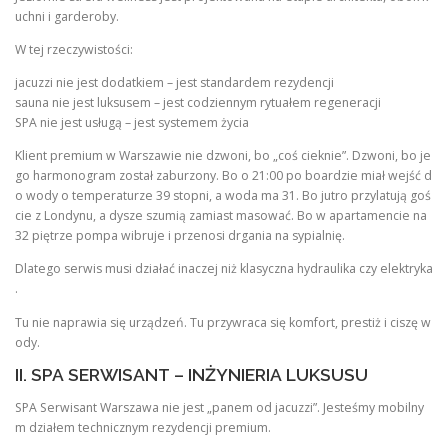
uchni i garderoby.
W tej rzeczywistości:
jacuzzi nie jest dodatkiem – jest standardem rezydencji
sauna nie jest luksusem – jest codziennym rytuałem regeneracji
SPA nie jest usługą – jest systemem życia
Klient premium w Warszawie nie dzwoni, bo „coś cieknie”. Dzwoni, bo je
go harmonogram został zaburzony. Bo o 21:00 po boardzie miał wejść d
o wody o temperaturze 39 stopni, a woda ma 31. Bo jutro przylatują goś
cie z Londynu, a dysze szumią zamiast masować. Bo w apartamencie na
32 piętrze pompa wibruje i przenosi drgania na sypialnię.
Dlatego serwis musi działać inaczej niż klasyczna hydraulika czy elektryka
.
Tu nie naprawia się urządzeń. Tu przywraca się komfort, prestiż i ciszę w
ody.
II. SPA SERWISANT – INŻYNIERIA LUKSUSU
SPA Serwisant Warszawa nie jest „panem od jacuzzi”. Jesteśmy mobilny
m działem technicznym rezydencji premium.