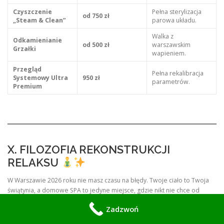
Czyszczenie
Pełna sterylizacja
od 750 zł
„Steam & Clean”
parowa układu.
Walka z
Odkamienianie
od 500 zł
warszawskim
Grzałki
wapieniem.
Przegląd
Pełna rekalibracja
Systemowy Ultra
950 zł
parametrów.
Premium
X. FILOZOFIA REKONSTRUKCJI
RELAKSU
W Warszawie 2026 roku nie masz czasu na błędy. Twoje ciało to Twoja
świątynia, a domowe SPA to jedyne miejsce, gdzie nikt nie chce od
Ciebie raportu na poniedziałek. SPA Serwisant Warszawa to Twoja
Zadzwoń
polisa ubezpieczeniowa na wypadek, gdyby technologia postanowiła
wejść w konflikt z Twoim spokojem.