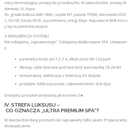
mery termowizyjne, pompy do przedmuchu. W samochodzie: pompy W
aterway, LX, Aqua-
flo, grzałki Balboa 2kW i 3kW, czujniki M7, panele TP800, sterowniki VS50
1, GS100, Gecko IN.YE, uszczelnienia, oringi, kleje. Naprawa w 85% kończ
y się na pierwszej wizycie.
4. REKALIBRACJA SYSTEMU
Nie oddajemy „naprawionego”. Oddajemy skalibrowane SPA. Ustawiam
y:
parametry wody: pH 7.2–7.4, alkaliczność 80–120 ppm
filtrację: cykle dobrane pod twardość warszawską 18–24 dH
temperaturę: stabilizacja z histerezą 0.5 stopnia
przepływ: kalibracja pomp, odpowietrzenie, test dysz
Dostajesz protokół serwisowy jak w hotelu 5★.
IV. STREFA LUKSUSU –
CO OZNACZA „ULTRA PREMIUM SPA”?
W standardzie klasy premium nie naprawiamy tylko awarii. Przywracamy
doświadczenie.