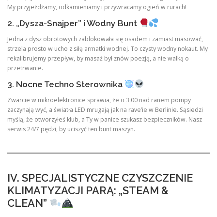
My przyjeżdżamy, odkamieniamy i przywracamy ogień w rurach!
2. „Dysza-Snajper” i Wodny Bunt
Jedna z dysz obrotowych zablokowała się osadem i zamiast masować,
strzela prosto w ucho z siłą armatki wodnej. To czysty wodny nokaut. My
rekalibrujemy przepływ, by masaż był znów poezją, a nie walką o
przetrwanie.
3. Nocne Techno Sterownika
Zwarcie w mikroelektronice sprawia, że o 3:00 nad ranem pompy
zaczynają wyć, a światła LED mrugają jak na rave’ie w Berlinie. Sąsiedzi
myślą, że otworzyłeś klub, a Ty w panice szukasz bezpieczników. Nasz
serwis 24/7 pędzi, by uciszyć ten bunt maszyn.
IV. SPECJALISTYCZNE CZYSZCZENIE
KLIMATYZACJI PARĄ: „STEAM &
CLEAN”