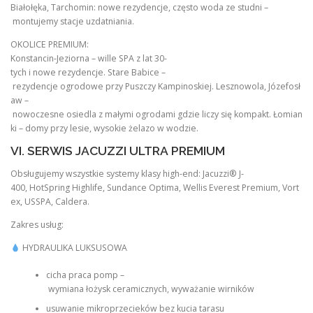
Białołęka, Tarchomin: nowe rezydencje, często woda ze studni –
montujemy stacje uzdatniania.
OKOLICE PREMIUM:
Konstancin-Jeziorna – wille SPA z lat 30-
tych i nowe rezydencje. Stare Babice –
rezydencje ogrodowe przy Puszczy Kampinoskiej. Lesznowola, Józefosł
aw –
nowoczesne osiedla z małymi ogrodami gdzie liczy się kompakt. Łomian
ki – domy przy lesie, wysokie żelazo w wodzie.
VI. SERWIS JACUZZI ULTRA PREMIUM
Obsługujemy wszystkie systemy klasy high-end: Jacuzzi® J-
400, HotSpring Highlife, Sundance Optima, Wellis Everest Premium, Vort
ex, USSPA, Caldera.
Zakres usług:
HYDRAULIKA LUKSUSOWA
cicha praca pomp –
wymiana łożysk ceramicznych, wyważanie wirników
usuwanie mikroprzecieków bez kucia tarasu