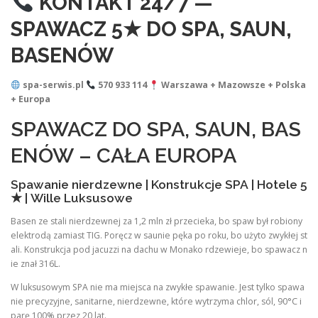
KONTAKT 24/7 —
SPAWACZ 5★ DO SPA, SAUN,
BASENÓW
spa-serwis.pl
570 933 114
Warszawa + Mazowsze + Polska
+ Europa
SPAWACZ DO SPA, SAUN, BAS
ENÓW – CAŁA EUROPA
Spawanie nierdzewne | Konstrukcje SPA | Hotele 5
★ | Wille Luksusowe
Basen ze stali nierdzewnej za 1,2 mln zł przecieka, bo spaw był robiony
elektrodą zamiast TIG. Poręcz w saunie pęka po roku, bo użyto zwykłej st
ali. Konstrukcja pod jacuzzi na dachu w Monako rdzewieje, bo spawacz n
ie znał 316L.
W luksusowym SPA nie ma miejsca na zwykłe spawanie. Jest tylko spawa
nie precyzyjne, sanitarne, nierdzewne, które wytrzyma chlor, sól, 90°C i
parę 100% przez 20 lat.