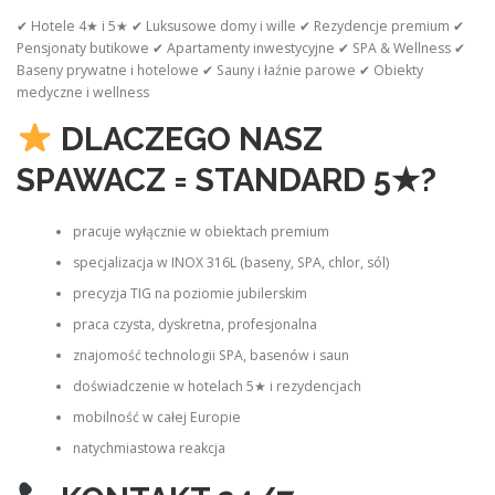
✔ Hotele 4★ i 5★ ✔ Luksusowe domy i wille ✔ Rezydencje premium ✔
Pensjonaty butikowe ✔ Apartamenty inwestycyjne ✔ SPA & Wellness ✔
Baseny prywatne i hotelowe ✔ Sauny i łaźnie parowe ✔ Obiekty
medyczne i wellness
DLACZEGO NASZ
SPAWACZ = STANDARD 5★?
pracuje wyłącznie w obiektach premium
specjalizacja w INOX 316L (baseny, SPA, chlor, sól)
precyzja TIG na poziomie jubilerskim
praca czysta, dyskretna, profesjonalna
znajomość technologii SPA, basenów i saun
doświadczenie w hotelach 5★ i rezydencjach
mobilność w całej Europie
natychmiastowa reakcja