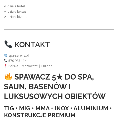
✔ działa hotel
✔ działa luksus
✔ działa biznes
KONTAKT
spa-serwis.pl
570 933 114
Polska | Mazowsze | Europa
SPAWACZ 5★ DO SPA,
SAUN, BASENÓW I
LUKSUSOWYCH OBIEKTÓW
TIG • MIG • MMA • INOX • ALUMINIUM •
KONSTRUKCJE PREMIUM