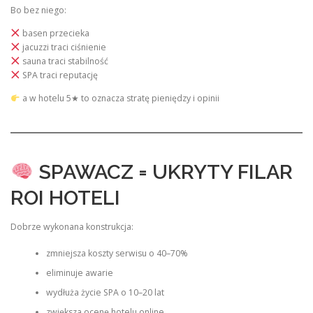
Bo bez niego:
basen przecieka
jacuzzi traci ciśnienie
sauna traci stabilność
SPA traci reputację
a w hotelu 5★ to oznacza stratę pieniędzy i opinii
SPAWACZ = UKRYTY FILAR
ROI HOTELI
Dobrze wykonana konstrukcja:
zmniejsza koszty serwisu o 40–70%
eliminuje awarie
wydłuża życie SPA o 10–20 lat
zwiększa ocenę hotelu online