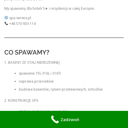
My spawamy dla hoteli 5★ i rezydencji w całej Europie.
spa-serwis.pl
+48 570 933 114
CO SPAWAMY?
1. BASENY ZE STALI NIERDZEWNEJ
spawanie TIG 316L i 316Ti
naprawa przecieków
budowa basenów, rynien przelewowych, schodów
2. KONSTRUKCJE SPA
stelaże pod jacuzzi i swim spa
Zadzwoń
konstrukcje pod sauny szklane
poręcze, balustrady, drabinki basenowe