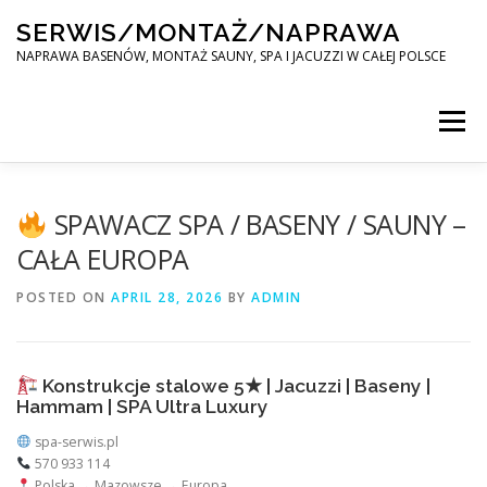
Skip
SERWIS/MONTAŻ/NAPRAWA
to
content
NAPRAWA BASENÓW, MONTAŻ SAUNY, SPA I JACUZZI W CAŁEJ POLSCE
Menu
SPA SERWIS
SPAWACZ SPA / BASENY / SAUNY –
CAŁA EUROPA
MONTAŻ SAUNY, SPA, JACUZI W CAŁEJ POLSCE
POSTED ON
APRIL 28, 2026
BY
ADMIN
KONTAKT
Konstrukcje stalowe 5★ | Jacuzzi | Baseny |
Hammam | SPA Ultra Luxury
spa-serwis.pl
570 933 114
Polska → Mazowsze → Europa