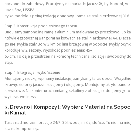
naczone do zabudowy. Pracujemy na markach: Jacuzzi®, Hydropool, Aq
uavia Spa, USSPA –
tylko modele z pełną izolacją obudowy i ramą ze stali nierdzewnej 316.
Etap 3: Konstrukcja podniesionego tarasu
Budujemy samonośną ramę z aluminium malowanego proszkowo lub ka
ntówki egzotycznej Bangkirai na kotwach ze stali nierdzewnej A4. Dlacze
go nie zwykła stal? Bo w 3 km od linii brzegowej w Sopocie zwykły ocynk
koroduje w 2 sezony. Wysokość podniesienia: 45–
65 cm. To daje przestrzeń na komorę techniczną, izolację i swobodny do
stęp.
Etap 4: Integracja i wykończenie
Montujemy nieckę, wpinamy instalacje, zamykamy taras deską. Wszystkie
krawędzie przy jacuzzi frezujemy i olejujemy. Montujemy ukryte panele
serwisowe. Na koniec uruchamiamy, szkolimy z obsługi i oddajemy goto
wy taras wellness.
3. Drewno i Kompozyt: Wybierz Materiał na Sopoc
ki Klimat
Taras nad morzem pracuje 24/7. Sól, woda, mróz, słońce. Tu nie ma miej
sca na kompromisy.