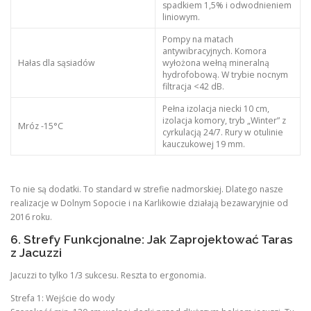
spadkiem 1,5% i odwodnieniem
liniowym.
Pompy na matach
antywibracyjnych. Komora
Hałas dla sąsiadów
wyłożona wełną mineralną
hydrofobową. W trybie nocnym
filtracja <42 dB.
Pełna izolacja niecki 10 cm,
izolacja komory, tryb „Winter” z
Mróz -15°C
cyrkulacją 24/7. Rury w otulinie
kauczukowej 19 mm.
To nie są dodatki. To standard w strefie nadmorskiej. Dlatego nasze
realizacje w Dolnym Sopocie i na Karlikowie działają bezawaryjnie od
2016 roku.
6. Strefy Funkcjonalne: Jak Zaprojektować Taras
z Jacuzzi
Jacuzzi to tylko 1/3 sukcesu. Reszta to ergonomia.
Strefa 1: Wejście do wody