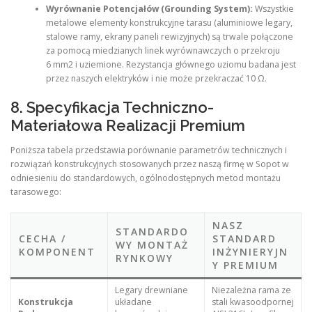
Wyrównanie Potencjałów (Grounding System):
Wszystkie
metalowe elementy konstrukcyjne tarasu (aluminiowe legary,
stalowe ramy, ekrany paneli rewizyjnych) są trwale połączone
za pomocą miedzianych linek wyrównawczych o przekroju
6 mm2 i uziemione. Rezystancja głównego uziomu badana jest
przez naszych elektryków i nie może przekraczać 10 Ω.
8. Specyfikacja Techniczno-
Materiałowa Realizacji Premium
Poniższa tabela przedstawia porównanie parametrów technicznych i
rozwiązań konstrukcyjnych stosowanych przez naszą firmę w Sopot w
odniesieniu do standardowych, ogólnodostępnych metod montażu
tarasowego:
NASZ
STANDARDO
CECHA /
STANDARD
WY MONTAŻ
KOMPONENT
INŻYNIERYJN
RYNKOWY
Y PREMIUM
Legary drewniane
Niezależna rama ze
Konstrukcja
układane
stali kwasoodpornej