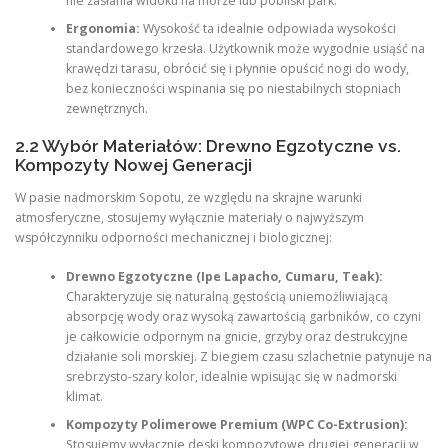
nie zasłania widoku na morze lub pobliski park.
Ergonomia:
Wysokość ta idealnie odpowiada wysokości
standardowego krzesła. Użytkownik może wygodnie usiąść na
krawędzi tarasu, obrócić się i płynnie opuścić nogi do wody,
bez konieczności wspinania się po niestabilnych stopniach
zewnętrznych.
2.2 Wybór Materiałów: Drewno Egzotyczne vs.
Kompozyty Nowej Generacji
W pasie nadmorskim Sopotu, ze względu na skrajne warunki
atmosferyczne, stosujemy wyłącznie materiały o najwyższym
współczynniku odporności mechanicznej i biologicznej:
Drewno Egzotyczne (Ipe Lapacho, Cumaru, Teak):
Charakteryzuje się naturalną gęstością uniemożliwiającą
absorpcję wody oraz wysoką zawartością garbników, co czyni
je całkowicie odpornym na gnicie, grzyby oraz destrukcyjne
działanie soli morskiej. Z biegiem czasu szlachetnie patynuje na
srebrzysto-szary kolor, idealnie wpisując się w nadmorski
klimat.
Kompozyty Polimerowe Premium (WPC Co-Extrusion):
Stosujemy wyłącznie deski kompozytowe drugiej generacji w