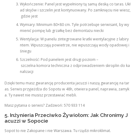
Wykończenie: Panel jest wypełniony tą samą deską co taras. Ukł
ad słojów i szczelin jest kontynuowany. Po zamknięciu nie wiesz,
gdzie jest
Wymiary: Minimum 80×80 cm. Tyle potrzebuje serwisant, by wy
mienić pompę lub grzałkę bez demontażu niecki
Wentylacja: W panelu zintegrowane kratki wentylacyjne z labiry
ntem. Wpuszczają powietrze, nie wpuszczają wody opadowej i
śniegu
Szczelność: Pod panelem jest drugi poziom –
szczelna komora techniczna z odprowadzeniem skroplin do ka
nalizacji
Dzięki temu masz gwarancję producenta jacuzzi i naszą gwarancję na tar
as. Serwis przyjeżdża do Sopotu w 48h, otwiera panel, naprawia, zamyk
a. Ty nawet nie musisz przestawiać mebli.
Masz pytania o serwis? Zadzwoń: 570 933 114
5. Inżynieria Przeciwko Żywiołom: Jak Chronimy J
acuzzi w Sopocie
Sopot to nie Zakopane i nie Warszawa. Tu rządzi mikroklimat.