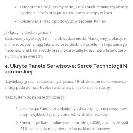
Temperatura: Wybieramy serie „Cool Touch” z mniejszą absorp
cją ciepła. Strefa przy jacuzzi nie parzy w stopy w lipcu
Konserwacja: Wąż ogrodowy 2x w sezonie. Koniec.
Jak łączymy deskę z jacuzzi?
Zostawiamy dylatację 8 mm na obwodzie niecki. Maskujemy ją elastyczn
ą, mrozoodporną fugą Sika w kolorze deski lub profilem z tego samego
materiału. Efekt: tafla wody przechodzi w taflę tarasu. Zero listew, zero
aluminium na wierzchu.
4. Ukryte Panele Serwisowe: Serce Technologii N
admorskiej
Największy grzech zabudowanych jacuzzi? Brak dostępu do serwisowani
a. Gdy pada pompa, trzeba rwać taras. U nas to się nie zdarzy.
Nasz system dostępu technicznego:
Lokalizacja: Panele projektujemy od strony najmniej eksponow
anej – zwykle od strony domu lub w strefie leżaków
Konstrukcja: Rama z aluminium morskiego 6060, zawiasy ze stali
316, zamknięcia magnetyczne lub na klucz imbusowy