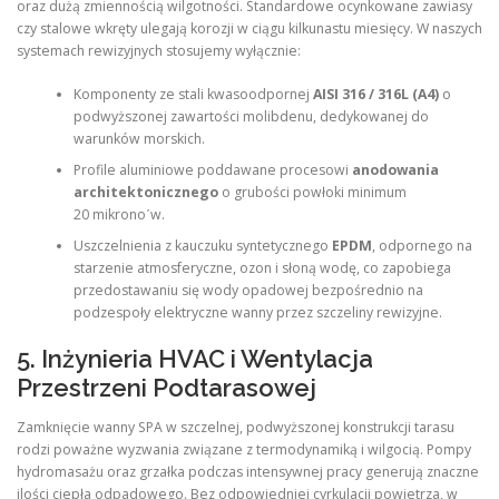
oraz dużą zmiennością wilgotności. Standardowe ocynkowane zawiasy
czy stalowe wkręty ulegają korozji w ciągu kilkunastu miesięcy. W naszych
systemach rewizyjnych stosujemy wyłącznie:
Komponenty ze stali kwasoodpornej
AISI 316 / 316L (A4)
o
podwyższonej zawartości molibdenu, dedykowanej do
warunków morskich.
Profile aluminiowe poddawane procesowi
anodowania
architektonicznego
o grubości powłoki minimum
20 mikronoˊw.
Uszczelnienia z kauczuku syntetycznego
EPDM
, odpornego na
starzenie atmosferyczne, ozon i słoną wodę, co zapobiega
przedostawaniu się wody opadowej bezpośrednio na
podzespoły elektryczne wanny przez szczeliny rewizyjne.
5. Inżynieria HVAC i Wentylacja
Przestrzeni Podtarasowej
Zamknięcie wanny SPA w szczelnej, podwyższonej konstrukcji tarasu
rodzi poważne wyzwania związane z termodynamiką i wilgocią. Pompy
hydromasażu oraz grzałka podczas intensywnej pracy generują znaczne
ilości ciepła odpadowego. Bez odpowiedniej cyrkulacji powietrza, w