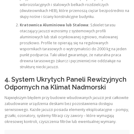
wibroizolacyjnych i stalowych belkach rozdzielczych
(dwuteownikach HEB), które przenoszą ciężar bezpośrednio na
słupy nośne i ściany konstrukcyjne budynku.
Kratownica Aluminiowa lub Stalowa:
Szkielet tarasu
otaczający jacuzzi wznosimy z systemowych profili
aluminiowych lub stali ocynkowanej ogniowo, malowanej
proszkowo. Profile te opierają się na regulowanych
wspornikach tarasowych o wytrzymałości do 2000 kg na jeden
punkt podparcia. Taki układ gwarantuje, że naturalna praca
drewna tarasowego (skurcz i pęcznienie) nie oddziałuje na
strukturę niecki jacuzzi.
4. System Ukrytych Paneli Rewizyjnych
Odpornych na Klimat Nadmorski
Największym błędem przy budowie wbudowanych jacuzzi jest całkowite
zabudowanie urządzenia deskami bez pozostawienia dostępu
serwisowego. Każde jacuzzi posiada elementy eksploatacyjne – pompy,
grzałki, ozonatory, systemy filtracji czy zawory – które wymagają
okresowej kontroli, czyszczenia filtrów lub ewentualnej wymiany.