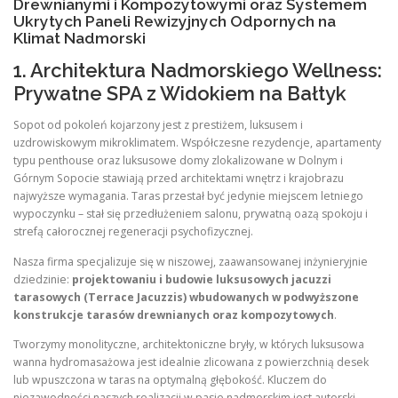
Drewnianymi i Kompozytowymi oraz Systemem
Ukrytych Paneli Rewizyjnych Odpornych na
Klimat Nadmorski
1. Architektura Nadmorskiego Wellness:
Prywatne SPA z Widokiem na Bałtyk
Sopot od pokoleń kojarzony jest z prestiżem, luksusem i
uzdrowiskowym mikroklimatem. Współczesne rezydencje, apartamenty
typu penthouse oraz luksusowe domy zlokalizowane w Dolnym i
Górnym Sopocie stawiają przed architektami wnętrz i krajobrazu
najwyższe wymagania. Taras przestał być jedynie miejscem letniego
wypoczynku – stał się przedłużeniem salonu, prywatną oazą spokoju i
strefą całorocznej regeneracji psychofizycznej.
Nasza firma specjalizuje się w niszowej, zaawansowanej inżynieryjnie
dziedzinie:
projektowaniu i budowie luksusowych jacuzzi
tarasowych (Terrace Jacuzzis) wbudowanych w podwyższone
konstrukcje tarasów drewnianych oraz kompozytowych
.
Tworzymy monolityczne, architektoniczne bryły, w których luksusowa
wanna hydromasażowa jest idealnie zlicowana z powierzchnią desek
lub wpuszczona w taras na optymalną głębokość. Kluczem do
niezawodności naszych realizacji w pasie nadmorskim jest autorski