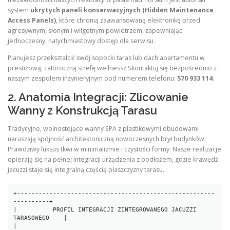
system
ukrytych paneli konserwacyjnych (Hidden Maintenance
Access Panels)
, które chronią zaawansowaną elektronikę przed
agresywnym, słonym i wilgotnym powietrzem, zapewniając
jednoczesny, natychmiastowy dostęp dla serwisu.
Planujesz przekształcić swój sopocki taras lub dach apartamentu w
prestiżową, całoroczną strefę wellness? Skontaktuj się bezpośrednio z
naszym zespołem inżynieryjnym pod numerem telefonu:
570 933 114
.
2. Anatomia Integracji: Zlicowanie
Wanny z Konstrukcją Tarasu
Tradycyjne, wolnostojące wanny SPA z plastikowymi obudowami
naruszają spójność architektoniczną nowoczesnych brył budynków.
Prawdziwy luksus tkwi w minimalizmie i czystości formy. Nasze realizacje
opierają się na pełnej integracji urządzenia z podłożem, gdzie krawędź
jacuzzi staje się integralną częścią płaszczyzny tarasu.
+-------------------------------------------------------
----------+

|          PROFIL INTEGRACJI ZINTEGROWANEGO JACUZZI 
TARASOWEGO    |

|                                                                 