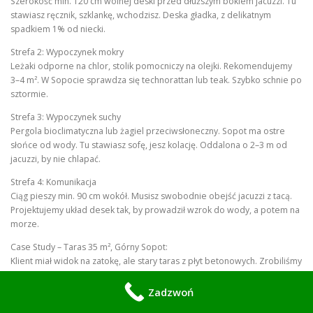
Szerokość min. 120 cm wolnej deski przed dłuższym bokiem jacuzzi. Tu
stawiasz ręcznik, szklankę, wchodzisz. Deska gładka, z delikatnym
spadkiem 1% od niecki.
Strefa 2: Wypoczynek mokry
Leżaki odporne na chlor, stolik pomocniczy na olejki. Rekomendujemy
3–4 m². W Sopocie sprawdza się technorattan lub teak. Szybko schnie po
sztormie.
Strefa 3: Wypoczynek suchy
Pergola bioclimatyczna lub żagiel przeciwsłoneczny. Sopot ma ostre
słońce od wody. Tu stawiasz sofę, jesz kolację. Oddalona o 2–3 m od
jacuzzi, by nie chlapać.
Strefa 4: Komunikacja
Ciąg pieszy min. 90 cm wokół. Musisz swobodnie obejść jacuzzi z tacą.
Projektujemy układ desek tak, by prowadził wzrok do wody, a potem na
morze.
Case Study – Taras 35 m², Górny Sopot:
Klient miał widok na zatokę, ale stary taras z płyt betonowych. Zrobiliśmy
podniesioną konstrukcję 50 cm z kompozytu TimberTech Vintage
Coastline. Jacuzzi 230×230 cm w rogu, z 2 stron panorama. Ukryty panel
Zadzwoń
100×100 cm w podłodze pod leżakiem. Efekt: z salonu nie widać, że to