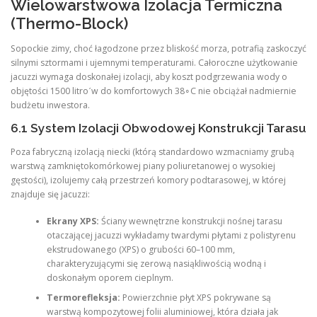
Wielowarstwowa Izolacja Termiczna
(Thermo-Block)
Sopockie zimy, choć łagodzone przez bliskość morza, potrafią zaskoczyć
silnymi sztormami i ujemnymi temperaturami. Całoroczne użytkowanie
jacuzzi wymaga doskonałej izolacji, aby koszt podgrzewania wody o
objętości 1500 litroˊw do komfortowych 38∘C nie obciążał nadmiernie
budżetu inwestora.
6.1 System Izolacji Obwodowej Konstrukcji Tarasu
Poza fabryczną izolacją niecki (którą standardowo wzmacniamy grubą
warstwą zamkniętokomórkowej piany poliuretanowej o wysokiej
gęstości), izolujemy całą przestrzeń komory podtarasowej, w której
znajduje się jacuzzi:
Ekrany XPS:
Ściany wewnętrzne konstrukcji nośnej tarasu
otaczającej jacuzzi wykładamy twardymi płytami z polistyrenu
ekstrudowanego (XPS) o grubości 60–100 mm,
charakteryzującymi się zerową nasiąkliwością wodną i
doskonałym oporem cieplnym.
Termorefleksja:
Powierzchnie płyt XPS pokrywane są
warstwą kompozytowej folii aluminiowej, która działa jak