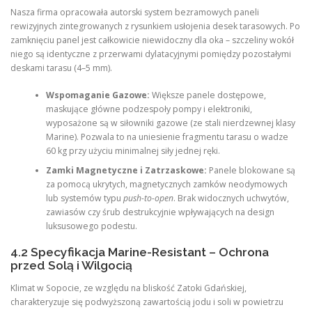
Nasza firma opracowała autorski system bezramowych paneli
rewizyjnych zintegrowanych z rysunkiem usłojenia desek tarasowych. Po
zamknięciu panel jest całkowicie niewidoczny dla oka – szczeliny wokół
niego są identyczne z przerwami dylatacyjnymi pomiędzy pozostałymi
deskami tarasu (4–5 mm).
Wspomaganie Gazowe:
Większe panele dostępowe,
maskujące główne podzespoły pompy i elektroniki,
wyposażone są w siłowniki gazowe (ze stali nierdzewnej klasy
Marine). Pozwala to na uniesienie fragmentu tarasu o wadze
60 kg przy użyciu minimalnej siły jednej ręki.
Zamki Magnetyczne i Zatrzaskowe:
Panele blokowane są
za pomocą ukrytych, magnetycznych zamków neodymowych
lub systemów typu
push-to-open
. Brak widocznych uchwytów,
zawiasów czy śrub destrukcyjnie wpływających na design
luksusowego podestu.
4.2 Specyfikacja Marine-Resistant – Ochrona
przed Solą i Wilgocią
Klimat w Sopocie, ze względu na bliskość Zatoki Gdańskiej,
charakteryzuje się podwyższoną zawartością jodu i soli w powietrzu