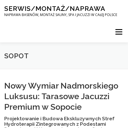
Skip
SERWIS/MONTAŻ/NAPRAWA
to
content
NAPRAWA BASENÓW, MONTAŻ SAUNY, SPA I JACUZZI W CAŁEJ POLSCE
Menu
SPA SERWIS
SOPOT
MONTAŻ SAUNY, SPA, JACUZI W CAŁEJ POLSCE
Nowy Wymiar Nadmorskiego
Luksusu: Tarasowe Jacuzzi
KONTAKT
Premium w Sopocie
Projektowanie i Budowa Ekskluzywnych Stref
Hydroterapii Zintegrowanych z Podestami