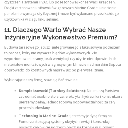
czyszczenia systemu HVAC lub posezonowej konserwacji urządzeń.
Dzięki zastosowaniu siłowników gazowych Marine Grade, uniesienie
panelu nie wymaga siły fizycznej i może być wykonane przez każdego
użytkownika w ciągu kilku sekund.
11. Dlaczego Warto Wybrać Nasze
Inżynieryjne Wykonawstwo Premium?
Budowa tarasowego jacuzzi zintegrowanego z luksusowym podestem
to proces, który nie wybacza błędów wykonawczych. Złe
wypoziomowanie ramy, brak wentylacji czy użycie nieodpowiednich
materiałów montażowych w agresywnym klimacie nadmorskim Sopotu
doprowadzi do kosztownych napraw już po pierwszej zimie.
Wybierając naszą firmę, stawiają Państwo na:
Kompleksowość (Turnkey Solutions):
Nie muszą Państwo
zatrudniać osobno stolarza, elektryka, hydraulika i konstruktora.
Bierzemy pełną, jednoosobową odpowiedzialność za cały
proces budowlany.
Technologia Marine-Grade:
Jesteśmy jedyną firmą na
Pomorzu stosującą systemy ukrytych rewizji i konstrukcji
nośnych całkowicie uodpornionych na korozję w surowych