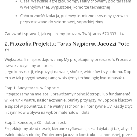
Cisza: Wszystkie agregaty, pompy i filtry chowamy pod tarasem
w wentylowanej, wygłuszonej komorze technicznej
Całoroczność: Izolacja, pokrywy termiczne i systemy grzewcze
przystosowane do sztormowej, sopockiej zimy
Zadzwoń i sprawdź, jak wpiszemy jacuzzi w Twój taras: 570 933 114
2. Filozofia Projektu: Taras Najpierw, Jacuzzi Pote
m
Większość firm sprzedaje wannę. My projektujemy przestrzeń. Proces z
awsze zaczynamy od tarasu –
jego konstrukcji, ekspozycji na wiatr, słońce, widoków i stylu domu. Dopi
ero w tak przygotowaną ramę wpisujemy technologię hydromasażu.
Etap 1: Audyt tarasu w Sopocie
Przyjeżdżamy na miejsce. Sprawdzamy nośność stropu lub fundamentó
w, kierunki wiatru, nasłonecznienie, punkty przyłączy. W Sopocie kluczow
e są: sól w powietrzu, silne wiatry zachodnie i intensywne UV. Każdy z tyc
h czynników wpływa na wybór materiałów i detali.
Etap 2: Koncepcja 3D i dobór niecki
Projektujemy układ desek, kierunek ryflowania, układ dylatacji tak, aby id
ealnie otulały nieckę. Dobieramy jacuzzi o konstrukcji samonośnej, przez