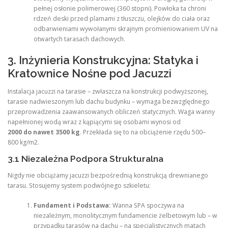
pełnej osłonie polimerowej (360 stopni). Powłoka ta chroni
rdzeń deski przed plamami z tłuszczu, olejków do ciała oraz
odbarwieniami wywołanymi skrajnym promieniowaniem UV na
otwartych tarasach dachowych.
3. Inżynieria Konstrukcyjna: Statyka i
Kratownice Nośne pod Jacuzzi
Instalacja jacuzzi na tarasie – zwłaszcza na konstrukcji podwyższonej,
tarasie nadwieszonym lub dachu budynku – wymaga bezwzględnego
przeprowadzenia zaawansowanych obliczeń statycznych. Waga wanny
napełnionej wodą wraz z kąpiącymi się osobami wynosi od
2000 do nawet 3500 kg
. Przekłada się to na obciążenie rzędu 500–
800 kg/m2.
3.1 Niezależna Podpora Strukturalna
Nigdy nie obciążamy jacuzzi bezpośrednią konstrukcją drewnianego
tarasu. Stosujemy system podwójnego szkieletu:
Fundament i Podstawa:
Wanna SPA spoczywa na
niezależnym, monolitycznym fundamencie żelbetowym lub – w
przypadku tarasów na dachu – na specjalistycznych matach