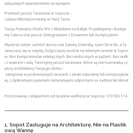
luksusowych apartamentów na wynajem.
Premium Jacuzzi Tarasowe w Sopocie –
Luksus Wkomponowany w Twój Taras
Twoja Prywatna Strefa SPA z Widokiem na Bałtyk. Projektujemy i Buduje
my Całoroczne Jacuzzi Zintegrowane z Drewnem lub Kompozytem
Wyobraź sobie: zachód słońca nad Zatoką Gdańską, szum fal w tle, a Ty
zanurzasz się w ciepłej, bulgoczącej wodzie na własnym tarasie w Sopoc
ie. Bez kompromisów estetycznych. Bez widocznych urządzeń. Bez walk
i z wiatrem i solą. Tworzymy jacuzzi tarasowe, które są nierozerwalną cz
ęścią architektury Twojego domu –
zatopione w podniesionych tarasach z deski naturalnej lub kompozytow
ej, z dyskretnymi panelami serwisowymi odpornymi na nadmorski klimat
.
Porozmawiaj z ekspertem od tarasów wellness w Sopocie: 570 933 114
1. Sopot Zasługuje na Architekturę, Nie na Plastik
ową Wannę