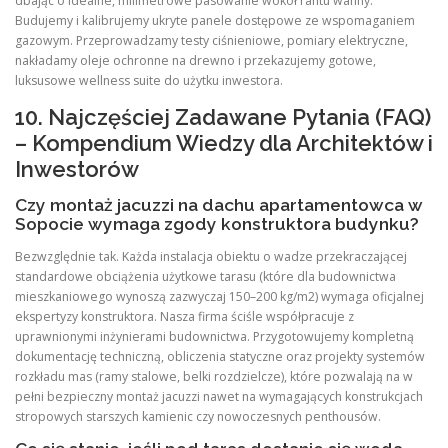
dbając o idealne, milimetrowe pasowanie wokół rantu wanny.
Budujemy i kalibrujemy ukryte panele dostępowe ze wspomaganiem
gazowym. Przeprowadzamy testy ciśnieniowe, pomiary elektryczne,
nakładamy oleje ochronne na drewno i przekazujemy gotowe,
luksusowe wellness suite do użytku inwestora.
10. Najczęściej Zadawane Pytania (FAQ)
– Kompendium Wiedzy dla Architektów i
Inwestorów
Czy montaż jacuzzi na dachu apartamentowca w
Sopocie wymaga zgody konstruktora budynku?
Bezwzględnie tak. Każda instalacja obiektu o wadze przekraczającej
standardowe obciążenia użytkowe tarasu (które dla budownictwa
mieszkaniowego wynoszą zazwyczaj 150–200 kg/m2) wymaga oficjalnej
ekspertyzy konstruktora. Nasza firma ściśle współpracuje z
uprawnionymi inżynierami budownictwa. Przygotowujemy kompletną
dokumentację techniczną, obliczenia statyczne oraz projekty systemów
rozkładu mas (ramy stalowe, belki rozdzielcze), które pozwalają na w
pełni bezpieczny montaż jacuzzi nawet na wymagających konstrukcjach
stropowych starszych kamienic czy nowoczesnych penthousów.