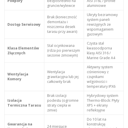
Podpory
bezpośrednio na
AISI 316L / profile
gruncie/wylewce
aluminiowe
Ukryty bezramowy
Brak (konieczność
system paneli
demontażu i
Dostęp Serwisowy
rewizyjnych ze
niszczenia desek
wspomaganiem
tarasu przy awarii)
gazowym
Czysta stal
Stal ocynkowana
Klasa Elementów
kwasoodporna
(rdza po pierwszym
Złącznych
klasy AISI 316 /
sezonie zimowym)
Marine Grade A4
Aktywny system
Wentylacja
ciśnieniowy z
Wentylacja
grawitacyjna lub jej
czujnikami
Komory
całkowity brak
wilgotności i
temperatury IPX6
Brak izolacji
Hybrydowy system
Izolacja
podestu (ogromne
Thermo-Block: Płyty
Termiczna Tarasu
straty ciepła w
XPS + ekrany
zimie)
refleksyjne
Do 10 lat na
Gwarancja na
konstrukcję
24 miesiące