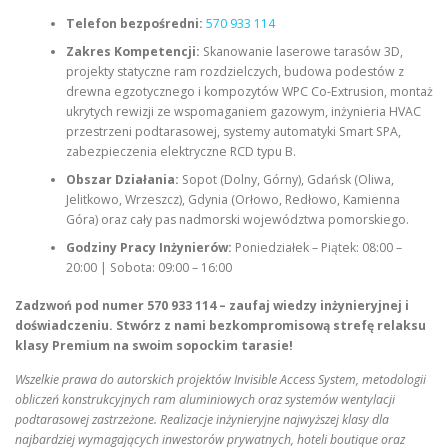
Telefon bezpośredni:
570 933 114
Zakres Kompetencji:
Skanowanie laserowe tarasów 3D,
projekty statyczne ram rozdzielczych, budowa podestów z
drewna egzotycznego i kompozytów WPC Co-Extrusion, montaż
ukrytych rewizji ze wspomaganiem gazowym, inżynieria HVAC
przestrzeni podtarasowej, systemy automatyki Smart SPA,
zabezpieczenia elektryczne RCD typu B.
Obszar Działania:
Sopot (Dolny, Górny), Gdańsk (Oliwa,
Jelitkowo, Wrzeszcz), Gdynia (Orłowo, Redłowo, Kamienna
Góra) oraz cały pas nadmorski województwa pomorskiego.
Godziny Pracy Inżynierów:
Poniedziałek – Piątek: 08:00 –
20:00 | Sobota: 09:00 – 16:00
Zadzwoń pod numer 570 933 114 – zaufaj wiedzy inżynieryjnej i
doświadczeniu. Stwórz z nami bezkompromisową strefę relaksu
klasy Premium na swoim sopockim tarasie!
Wszelkie prawa do autorskich projektów Invisible Access System, metodologii
obliczeń konstrukcyjnych ram aluminiowych oraz systemów wentylacji
podtarasowej zastrzeżone. Realizacje inżynieryjne najwyższej klasy dla
najbardziej wymagających inwestorów prywatnych, hoteli boutique oraz