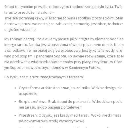
Sopot to synonim prestiżu, odpoczynku i nadmorskiego stylu życia. Twój
taras to przedłużenie salonu –
miejsce porannej kawy, wieczornego wina i spotkań z przyjaciółmi. Stan
dardowe jacuzzi wolnostojące zaburza tę harmonię. Jest obce, techniczn
e, głośne wizualnie.
My robimy inaczej. Projektujemy jacuzzi jako integralny element podnies
ionego tarasu. Niecka jest wpuszczona równo z poziomem desek. Nie m
a schodków, nie ma białej akrylowej obudowy. Jest tylko tafla wody, dre
wno pod stopami i panorama Sopotu. To jedyne rozwiązanie, które speł
nia oczekiwania właścicieli apartamentów przy plaży, rezydencji w Górn
ym Sopocie i nowoczesnych domów w Kamiennym Potoku.
Co zyskujesz z jacuzzi zintegrowanym z tarasem:
Czysta forma architektoniczna: Jacuzzi znika. Widzisz design, nie
urządzenie
Bezpieczeństwo: Brak stopni do pokonania. Wchodzisz z pozio
mu tarasu, jak do basenu z przelewem
Przestrzeń: Odzyskujesz każdy metr tarasu. Wokół niecki masz
pełnowymiarową strefę wypoczynkową