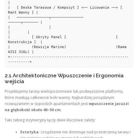
|

|   [ Deska Tarasowa / Kompozyt ] <── Licowanie ──> [ 
Rant Wanny ] |

|   ───────────────┬───────────────                 
──────┬─────── |

|                  │                                      
│        |

|          [ Ukryty Panel ]                       [ 
Konstrukcja ]  |

|          (Rewizja Marine)                       (Rama 
AISI 316L) |

+-------------------------------------------------------
2.1 Architektoniczne Wpuszczenie i Ergonomia
wejścia
Projektujemy tarasy wielopoziomowe lub podwyższone platformy,
które maskują całkowicie boki wanny. Najbardziej pożądanym
rozwiązaniem w sopockich apartamentach jest
wpuszczenie jacuzzi
na głębokość około 40–50 cm
.
Taki zabieg inżynieryjny łączy dwie kluczowe zalety:
Estetyka:
Urządzenie nie dominuje nad przestrzenią tarasu i