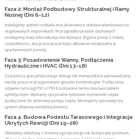
Faza 2: Montaż Podbudowy Strukturalnej i Ramy
Nośnej (Dni 6–12)
Instalujemy system rozkładu mas (kratownice stalowe/aluminiowe) na
regulowanych wspornikach. W przypadku tarasów dachowych
montujemy maty wibroakustyczne tłumiące drgania pomp o niskiej
częstotliwości, aby praca jacuzzi była całkowicie niesłyszalna w
apartamentach poniżej.
Faza 3: Posadowienie Wanny, Podłączenia
Hydrauliczne i HVAC (Dni 13–18)
Za pomocą specjalistycznego dźwigu lub manipulatora wprowadzamy
nieckę jacuzzi w przygotowane gniazdo konstrukcyjne. Podłączamy
sztywne rurociągi PVC-U PN16 izolowane termicznie kauczukiem
syntetycznym. Wpinamy opcjonalne tytanowe wymienniki ciepła
podłączone do domowej pompy ciepła. Montujemy automatyczny
system aktywnej wentylacji komory.
Faza 4: Budowa Podestu Tarasowego i Integracja
Ukrytych Rewizji (Dni 19–28)
Układamy okładzinę z drewna egzotycznego lub kompozytu premium,