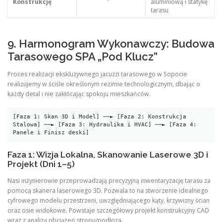
Konstrukcję
aluminiową i statykę
tarasu
9. Harmonogram Wykonawczy: Budowa
Tarasowego SPA „Pod Klucz”
Proces realizacji ekskluzywnego jacuzzi tarasowego w Sopocie
realizujemy w ściśle określonym reżimie technologicznym, dbając o
każdy detal i nie zakłócając spokoju mieszkańców.
[Faza 1: Skan 3D i Model] ──► [Faza 2: Konstrukcja 
Stalowa] ──► [Faza 3: Hydraulika i HVAC] ──► [Faza 4: 
Faza 1: Wizja Lokalna, Skanowanie Laserowe 3D i
Projekt (Dni 1–5)
Nasi inżynierowie przeprowadzają precyzyjną inwentaryzację tarasu za
pomocą skanera laserowego 3D. Pozwala to na stworzenie idealnego
cyfrowego modelu przestrzeni, uwzględniającego kąty, krzywizny ścian
oraz osie widokowe. Powstaje szczegółowy projekt konstrukcyjny CAD
wraz z analizą obciążeń stropu/podłoża.