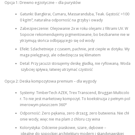
Opcja 1: Drewno egzotyczne – dla purystów
Gatunki: Bangkirai, Cumaru, Massaranduba, Teak. Gęstość >100
0 kg/m³, naturalna odporność na grzyby i owady
Zabezpieczenie: Olejowanie 2x w roku olejami z filtrami UV. W
Sopocie rekomendujemy pigmentowane, bo bezbarwne nie w
ytrzymują słońca odbijającego się od wody
Efekt: Szlachetnieje z czasem, pachnie, jest ciepłe w dotyku. Wy
maga pielęgnacji, ale odwdzięcza się klimatem
Detal: Przy jacuzzi stosujemy deskę gładką, nie ryflowaną. Woda
szybciej spływa, łatwiej utrzymać czystość
Opcja 2: Deska kompozytowa premium – dla wygody
Systemy: TimberTech AZEK, Trex Transcend, Bruggan Multicolo
r. To nie jest marketowy kompozyt. To koekstruzja z pełnym pol
imerowym płaszczem 360°
Odporność: Zero pękania, zero drzazg, zero butwienia. Nie chł
onie wody, więc nie ma plam z chloru czy wina
Kolorystyka: Odcienie piaskowe, szare, dębowe –
idealne do sopockiej architektury modern i skandynawskiej