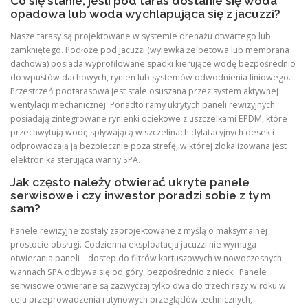
Co się stanie, jeśli pod taras dostanie się woda
opadowa lub woda wychlapująca się z jacuzzi?
Nasze tarasy są projektowane w systemie drenażu otwartego lub
zamkniętego. Podłoże pod jacuzzi (wylewka żelbetowa lub membrana
dachowa) posiada wyprofilowane spadki kierujące wodę bezpośrednio
do wpustów dachowych, rynien lub systemów odwodnienia liniowego.
Przestrzeń podtarasowa jest stale osuszana przez system aktywnej
wentylacji mechanicznej. Ponadto ramy ukrytych paneli rewizyjnych
posiadają zintegrowane rynienki ociekowe z uszczelkami EPDM, które
przechwytują wodę spływającą w szczelinach dylatacyjnych desek i
odprowadzają ją bezpiecznie poza strefę, w której zlokalizowana jest
elektronika sterująca wanny SPA.
Jak często należy otwierać ukryte panele
serwisowe i czy inwestor poradzi sobie z tym
sam?
Panele rewizyjne zostały zaprojektowane z myślą o maksymalnej
prostocie obsługi. Codzienna eksploatacja jacuzzi nie wymaga
otwierania paneli – dostęp do filtrów kartuszowych w nowoczesnych
wannach SPA odbywa się od góry, bezpośrednio z niecki. Panele
serwisowe otwierane są zazwyczaj tylko dwa do trzech razy w roku w
celu przeprowadzenia rutynowych przeglądów technicznych,