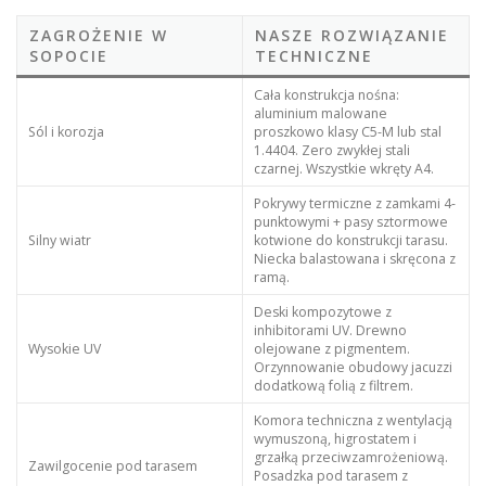
ZAGROŻENIE W
NASZE ROZWIĄZANIE
SOPOCIE
TECHNICZNE
Cała konstrukcja nośna:
aluminium malowane
Sól i korozja
proszkowo klasy C5-M lub stal
1.4404. Zero zwykłej stali
czarnej. Wszystkie wkręty A4.
Pokrywy termiczne z zamkami 4-
punktowymi + pasy sztormowe
Silny wiatr
kotwione do konstrukcji tarasu.
Niecka balastowana i skręcona z
ramą.
Deski kompozytowe z
inhibitorami UV. Drewno
Wysokie UV
olejowane z pigmentem.
Orzynnowanie obudowy jacuzzi
dodatkową folią z filtrem.
Komora techniczna z wentylacją
wymuszoną, higrostatem i
grzałką przeciwzamrożeniową.
Zawilgocenie pod tarasem
Posadzka pod tarasem z