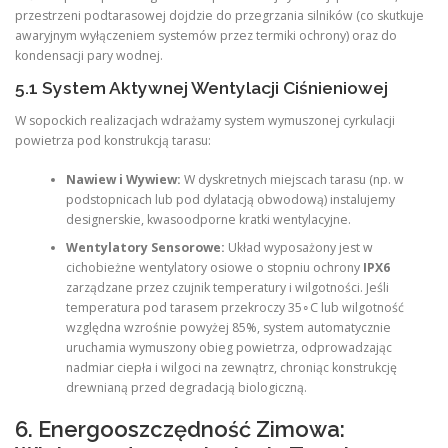
przestrzeni podtarasowej dojdzie do przegrzania silników (co skutkuje
awaryjnym wyłączeniem systemów przez termiki ochrony) oraz do
kondensacji pary wodnej.
5.1 System Aktywnej Wentylacji Ciśnieniowej
W sopockich realizacjach wdrażamy system wymuszonej cyrkulacji
powietrza pod konstrukcją tarasu:
Nawiew i Wywiew:
W dyskretnych miejscach tarasu (np. w
podstopnicach lub pod dylatacją obwodową) instalujemy
designerskie, kwasoodporne kratki wentylacyjne.
Wentylatory Sensorowe:
Układ wyposażony jest w
cichobieżne wentylatory osiowe o stopniu ochrony
IPX6
zarządzane przez czujnik temperatury i wilgotności. Jeśli
temperatura pod tarasem przekroczy 35∘C lub wilgotność
względna wzrośnie powyżej 85%, system automatycznie
uruchamia wymuszony obieg powietrza, odprowadzając
nadmiar ciepła i wilgoci na zewnątrz, chroniąc konstrukcję
drewnianą przed degradacją biologiczną.
6. Energooszczędność Zimowa: