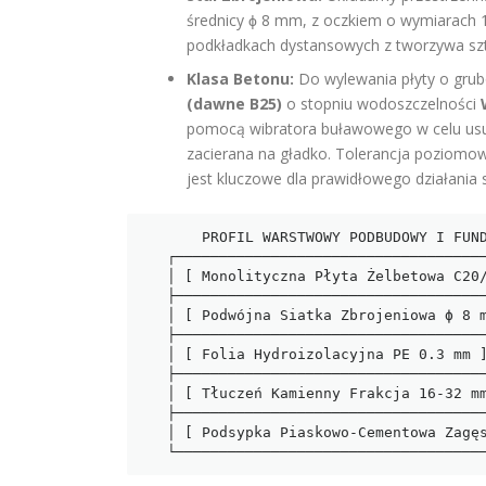
średnicy ϕ 8 mm, z oczkiem o wymiarach
podkładkach dystansowych z tworzywa szt
Klasa Betonu:
Do wylewania płyty o gru
(dawne B25)
o stopniu wodoszczelności
pomocą wibratora buławowego w celu usuni
zacierana na gładko. Tolerancja poziomow
jest kluczowe dla prawidłowego działania
       PROFIL WARSTWOWY PODBUDOWY I FUNDAMENTU ŻELBETOWEGO

   ┌───────────────────────────────────────────────────────────┐

   │ [ Monolityczna Płyta Żelbetowa C20/25 W8 ] - 15-20 cm     │

   ├───────────────────────────────────────────────────────────┤

   │ [ Podwójna Siatka Zbrojeniowa ϕ 8 mm, Oczko 15x15 cm ]    │

   ├───────────────────────────────────────────────────────────┤

   │ [ Folia Hydroizolacyjna PE 0.3 mm ]                       │

   ├───────────────────────────────────────────────────────────┤

   │ [ Tłuczeń Kamienny Frakcja 16-32 mm ] - 15 cm             │

   ├───────────────────────────────────────────────────────────┤

   │ [ Podsypka Piaskowo-Cementowa Zagęszczona ] - 10 cm      │
