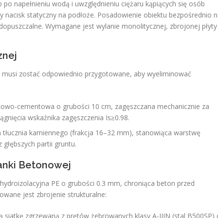
po napełnieniu wodą i uwzględnieniu ciężaru kąpiących się osób
ały nacisk statyczny na podłoże. Posadowienie obiektu bezpośrednio 
iedopuszczalne. Wymagane jest wylanie monolitycznej, zbrojonej płyty
znej
 musi zostać odpowiednio przygotowane, aby wyeliminować
owo-cementowa o grubości 10 cm, zagęszczana mechanicznie za
gnięcia wskaźnika zagęszczenia Is​≥0.98.
tłucznia kamiennego (frakcja 16–32 mm), stanowiąca warstwę
głębszych partii gruntu.
zanki Betonowej
hydroizolacyjna PE o grubości 0.3 mm, chroniąca beton przed
ane jest zbrojenie strukturalne:
 siatkę zgrzewaną z prętów żebrowanych klasy A-IIIN (stal B500SP) 