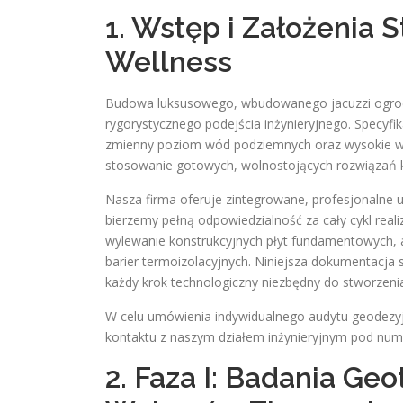
1. Wstęp i Założenia S
Wellness
Budowa luksusowego, wbudowanego jacuzzi ogrodo
rygorystycznego podejścia inżynieryjnego. Specyf
zmienny poziom wód podziemnych oraz wysokie w
stosowanie gotowych, wolnostojących rozwiązań 
Nasza firma oferuje zintegrowane, profesjonalne 
bierzemy pełną odpowiedzialność za cały cykl real
wylewanie konstrukcyjnych płyt fundamentowych, 
barier termoizolacyjnych. Niniejsza dokumentacja 
każdy krok technologiczny niezbędny do stworzen
W celu umówienia indywidualnego audytu geodezyj
kontaktu z naszym działem inżynieryjnym pod nu
2. Faza I: Badania Geo