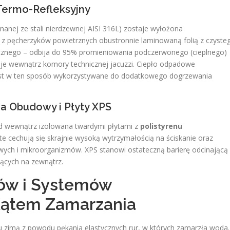
 Termo-Refleksyjny
anej ze stali nierdzewnej AISI 316L) zostaje wyłożona
z pęcherzyków powietrznych obustronnie laminowaną folią z czyste
micznego – odbija do 95% promieniowania podczerwonego (cieplnego)
c je wewnątrz komory technicznej jacuzzi. Ciepło odpadowe
st w ten sposób wykorzystywane do dodatkowego dogrzewania
wa Obudowy i Płyty XPS
 wewnątrz izolowana twardymi płytami z
polistyrenu
te cechują się skrajnie wysoką wytrzymałością na ściskanie oraz
owych i mikroorganizmów. XPS stanowi ostateczną barierę odcinającą
ących na zewnątrz.
gów i Systemów
Kątem Zamarzania
u zimą z powodu pękania elastycznych rur, w których zamarzła woda.