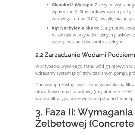
Głębokość Wykopu:
Zależy od wybranego
wpuszczone). Standardowy wykop pod jac
zerowego terenu (0.00), uwzględniając gr
Kąt Nachylenia Skarp:
Dla gruntów spois
natomiast w przypadku luźnych piasków 
zabezpieczane ściankami szczelnymi.
2.2 Zarządzanie Wodami Podziem
W przypadku wysokiego stanu wód gruntowych w po
wdrażamy system igłofiltrów zasilanych pompą pr
Dno wykopu zostaje wyścielone geowłókniną filtra
obwodowy drenaż opaskowy (rury drenarskie PVC-U
wodę infiltracyjną do zewnętrznej studni chłonnej.
3. Faza II: Wymagani
Żelbetowej (Concrete