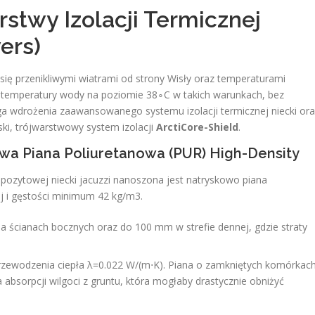
rstwy Izolacji Termicznej
ers)
się przenikliwymi wiatrami od strony Wisły oraz temperaturami
 temperatury wody na poziomie 38∘C w takich warunkach, bez
a wdrożenia zaawansowanego systemu izolacji termicznej niecki or
rski, trójwarstwowy system izolacji
ArctiCore-Shield
.
wa Piana Poliuretanowa (PUR) High-Density
ozytowej niecki jacuzzi nanoszona jest natryskowo piana
j i gęstości minimum 42 kg/m3.
ścianach bocznych oraz do 100 mm w strefie dennej, gdzie straty
zewodzenia ciepła λ=0.022 W/(m⋅K). Piana o zamkniętych komórkac
a absorpcji wilgoci z gruntu, która mogłaby drastycznie obniżyć