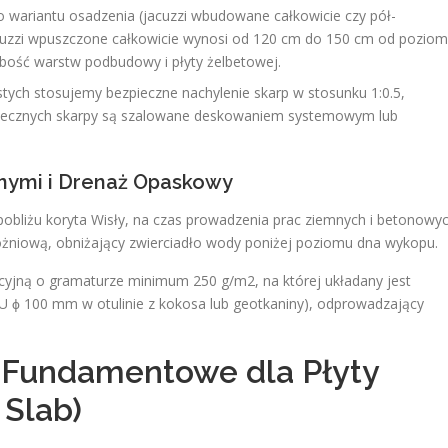
 wariantu osadzenia (jacuzzi wbudowane całkowicie czy pół-
uzzi wpuszczone całkowicie wynosi od 120 cm do 150 cm od pozio
ubość warstw podbudowy i płyty żelbetowej.
tych stosujemy bezpieczne nachylenie skarp w stosunku 1:0.5,
rzecznych skarpy są szalowane deskowaniem systemowym lub
nymi i Drenaż Opaskowy
bliżu koryta Wisły, na czas prowadzenia prac ziemnych i betonowy
óżniową, obniżający zwierciadło wody poniżej poziomu dna wykopu.
cyjną o gramaturze minimum 250 g/m2, na której układany jest
 ϕ 100 mm w otulinie z kokosa lub geotkaniny), odprowadzający
a Fundamentowe dla Płyty
 Slab)