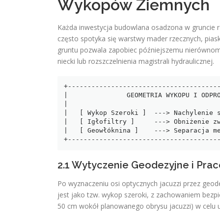
Wykopów Ziemnych
Każda inwestycja budowlana osadzona w gruncie ro
często spotyka się warstwy mader rzecznych, pias
gruntu pozwala zapobiec późniejszemu nierównomi
niecki lub rozszczelnienia magistrali hydraulicznej.
+---------------------------------------
|               GEOMETRIA WYKOPU I ODPRO
|                                       
|   [ Wykop Szeroki ]  ---> Nachylenie s
|   [ Igłofiltry ]     ---> Obniżenie zw
|   [ Geowłóknina ]    ---> Separacja me
2.1 Wytyczenie Geodezyjne i Pra
Po wyznaczeniu osi optycznych jacuzzi przez ge
jest jako tzw. wykop szeroki, z zachowaniem bezp
50 cm wokół planowanego obrysu jacuzzi) w celu u