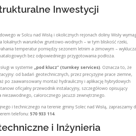
trukturalne Inwestycji
wego w Solcu nad Wisłą i okolicznych rejonach doliny Wisły wyma
ika lokalnych warunków gruntowo-wodnych – w tym bliskość rzeki,
ahania temperatur pomiędzy sezonem letnim a zimowym – wyklucz
katalogowych bez odpowiedniego przygotowania podłoża.
usługi w systemie
„pod klucz” (turnkey services)
. Oznacza to, że
izacyjny: od badań geotechnicznych, przez precyzyjne prace ziemne,
aż po zaawansowany montaż hydrauliczny i aplikację hybrydowych
stanowi oficjalny przewodnik instalacyjny, szczegółowo opisujący
ia niezawodnego, całorocznego jacuzzi zewnętrznego.
nego i technicznego na terenie gminy Solec nad Wisłą, zapraszamy 
merem telefonu:
570 933 114
.
techniczne i Inżynieria