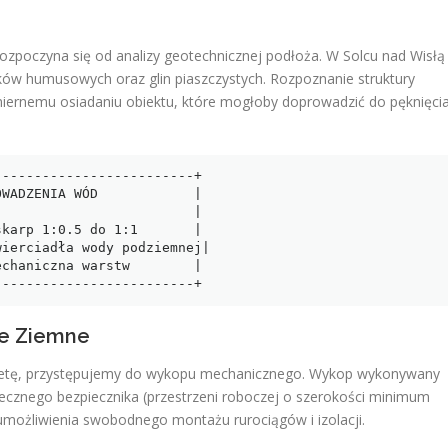
zpoczyna się od analizy geotechnicznej podłoża. W Solcu nad Wisłą
ków humusowych oraz glin piaszczystych. Rozpoznanie struktury
ernemu osiadaniu obiektu, które mogłoby doprowadzić do pęknięci
------------------------+

WADZENIA WÓD            |

                        |

karp 1:0.5 do 1:1       |

ierciadła wody podziemnej|

chaniczna warstw        |

ce Ziemne
odetę, przystępujemy do wykopu mechanicznego. Wykop wykonywany
iecznego bezpiecznika (przestrzeni roboczej o szerokości minimum
możliwienia swobodnego montażu rurociągów i izolacji.