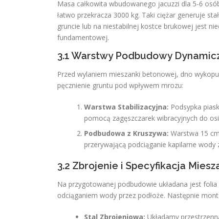
Masa całkowita wbudowanego jacuzzi dla 5-6 osób 
łatwo przekracza 3000 kg. Taki ciężar generuje st
gruncie lub na niestabilnej kostce brukowej jest n
fundamentowej.
3.1 Warstwy Podbudowy Dynamic
Przed wylaniem mieszanki betonowej, dno wykopu
pęcznienie gruntu pod wpływem mrozu:
Warstwa Stabilizacyjna:
Podsypka piask
pomocą zagęszczarek wibracyjnych do osią
Podbudowa z Kruszywa:
Warstwa 15 cm 
przerywającą podciąganie kapilarne wody z 
3.2 Zbrojenie i Specyfikacja Mies
Na przygotowanej podbudowie układana jest folia 
odciąganiem wody przez podłoże. Następnie montow
Stal Zbrojeniowa:
Układamy przestrzenną