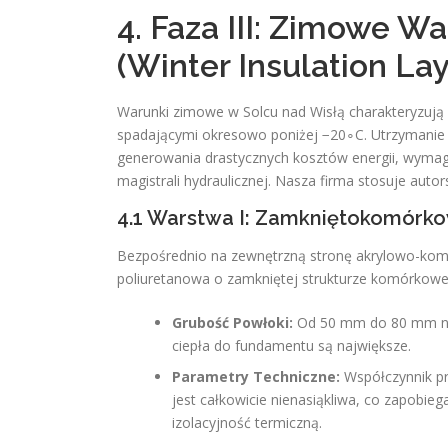
4. Faza III: Zimowe Wa
(Winter Insulation Lay
Warunki zimowe w Solcu nad Wisłą charakteryzują 
spadającymi okresowo poniżej −20∘C. Utrzymanie
generowania drastycznych kosztów energii, wymag
magistrali hydraulicznej. Nasza firma stosuje auto
4.1 Warstwa I: Zamkniętokomórko
Bezpośrednio na zewnętrzną stronę akrylowo-komp
poliuretanowa o zamkniętej strukturze komórkowe
Grubość Powłoki:
Od 50 mm do 80 mm na 
ciepła do fundamentu są największe.
Parametry Techniczne:
Współczynnik pr
jest całkowicie nienasiąkliwa, co zapobieg
izolacyjność termiczną.