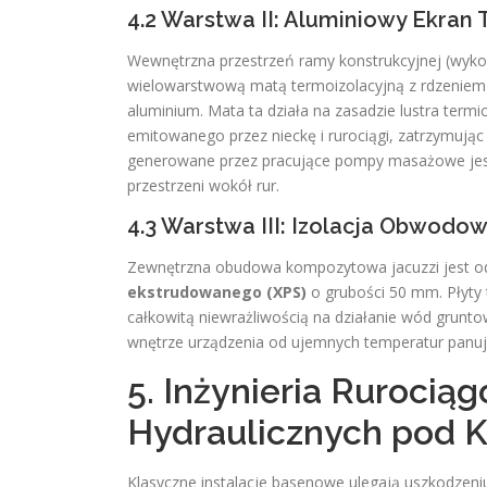
4.2 Warstwa II: Aluminiowy Ekran
Wewnętrzna przestrzeń ramy konstrukcyjnej (wykon
wielowarstwową matą termoizolacyjną z rdzeniem 
aluminium. Mata ta działa na zasadzie lustra ter
emitowanego przez nieckę i rurociągi, zatrzymują
generowane przez pracujące pompy masażowe je
przestrzeni wokół rur.
4.3 Warstwa III: Izolacja Obwodo
Zewnętrzna obudowa kompozytowa jacuzzi jest od
ekstrudowanego (XPS)
o grubości 50 mm. Płyty 
całkowitą niewrażliwością na działanie wód grunt
wnętrze urządzenia od ujemnych temperatur panuj
5. Inżynieria Rurocią
Hydraulicznych pod 
Klasyczne instalacje basenowe ulegają uszkodzeni