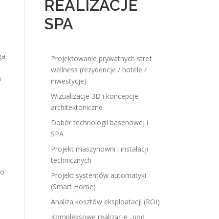
REALIZACJE
SPA
ga
Projektowanie prywatnych stref
wellness (rezydencje / hotele /
a
inwestycje)
Wizualizacje 3D i koncepcje
architektoniczne
Dobór technologii basenowej i
SPA
Projekt maszynowni i instalacji
technicznych
do
Projekt systemów automatyki
(Smart Home)
Analiza kosztów eksploatacji (ROI)
Kompleksowe realizacje „pod