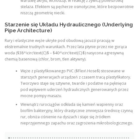
warstwę akrylu, wchodząc w reakcję z żywicą poliestrową
stelaża. Efektem są pęcherze osmotyczne, które bezpowrotnie
niszczą geometrię niecki.
Starzenie się Układu Hydraulicznego (Underlying
Pipe Architecture)
Rury i elastyczne węże ukryte pod obudową jacuzzi pracują w
ekstremalnie trudnych warunkach. Przez lata płynie przez nie gorąca
woda ($38^\circ\text{C}$ – $40^\circ\text{C}$) nasycona agresywną
chemią basenową (chlor, brom, tlen aktywny).
Węże z plastyfikowanego PVC ($Flex\ Hose$) stosowane w
starszych generacjach urządzeń z czasem tracą plastyfikatory.
Tworzywo staje się sztywne, twarde i podatne na pęknięcia
pod wpływem uderzeń hydraulicznych generowanych przez
mocne pompy masażu.
Wewnątrz rurociągów odkłada się kamień wapienny oraz
biofilm bakteryjny, który drastycznie zmniejsza średnicę czynną
rur, obniża ciśnienie na dyszach i staje się źródłem
nieprzyjemnego zapachu oraz zagrożenia mikrobiologicznego.
+-------------------------------------------------------