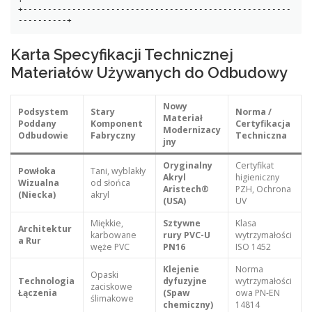
+-------------------------------------------------------
Karta Specyfikacji Technicznej
Materiałów Używanych do Odbudowy
Nowy
Podsystem
Stary
Norma /
Materiał
Poddany
Komponent
Certyfikacja
Modernizacy
Odbudowie
Fabryczny
Techniczna
jny
Oryginalny
Certyfikat
Powłoka
Tani, wyblakły
Akryl
higieniczny
Wizualna
od słońca
Aristech®
PZH, Ochrona
(Niecka)
akryl
(USA)
UV
Miękkie,
Sztywne
Klasa
Architektur
karbowane
rury PVC-U
wytrzymałości
a Rur
węże PVC
PN16
ISO 1452
Klejenie
Norma
Opaski
Technologia
dyfuzyjne
wytrzymałości
zaciskowe
Łączenia
(Spaw
owa PN-EN
ślimakowe
chemiczny)
14814