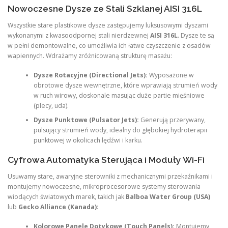
Nowoczesne Dysze ze Stali Szklanej AISI 316L
Wszystkie stare plastikowe dysze zastępujemy luksusowymi dyszami
wykonanymi z kwasoodpornej stali nierdzewnej
AISI 316L
. Dysze te są
w pełni demontowalne, co umożliwia ich łatwe czyszczenie z osadów
wapiennych. Wdrażamy zróżnicowaną strukturę masażu:
Dysze Rotacyjne (Directional Jets):
Wyposażone w
obrotowe dysze wewnętrzne, które wprawiają strumień wody
w ruch wirowy, doskonale masując duże partie mięśniowe
(plecy, uda).
Dysze Punktowe (Pulsator Jets):
Generują przerywany,
pulsujący strumień wody, idealny do głębokiej hydroterapii
punktowej w okolicach lędźwi i karku.
Cyfrowa Automatyka Sterująca i Moduły Wi-Fi
Usuwamy stare, awaryjne sterowniki z mechanicznymi przekaźnikami i
montujemy nowoczesne, mikroprocesorowe systemy sterowania
wiodących światowych marek, takich jak
Balboa Water Group (USA)
lub
Gecko Alliance (Kanada)
:
Kolorowe Panele Dotykowe (Touch Panels):
Montujemy