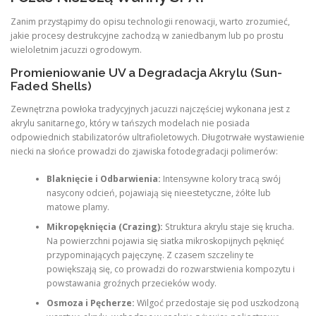
Zanim przystąpimy do opisu technologii renowacji, warto zrozumieć,
jakie procesy destrukcyjne zachodzą w zaniedbanym lub po prostu
wieloletnim jacuzzi ogrodowym.
Promieniowanie UV a Degradacja Akrylu (Sun-
Faded Shells)
Zewnętrzna powłoka tradycyjnych jacuzzi najczęściej wykonana jest z
akrylu sanitarnego, który w tańszych modelach nie posiada
odpowiednich stabilizatorów ultrafioletowych. Długotrwałe wystawienie
niecki na słońce prowadzi do zjawiska fotodegradacji polimerów:
Blaknięcie i Odbarwienia:
Intensywne kolory tracą swój
nasycony odcień, pojawiają się nieestetyczne, żółte lub
matowe plamy.
Mikropęknięcia (Crazing):
Struktura akrylu staje się krucha.
Na powierzchni pojawia się siatka mikroskopijnych pęknięć
przypominających pajęczynę. Z czasem szczeliny te
powiększają się, co prowadzi do rozwarstwienia kompozytu i
powstawania groźnych przecieków wody.
Osmoza i Pęcherze:
Wilgoć przedostaje się pod uszkodzoną