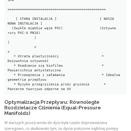
SPA

================================================

    [ STARA INSTALACJA ]                     [ NASZA 
NOWA INSTALACJA ]

  (Zwykłe miękkie węże PVC)                  (Sztywne 
rury PVC-U PN16)

             |                                           
|

             v                                           
v

   * Utrata plastyczności                     * 
Dożywotnia sztywność

   * Osadzanie się biofilmu                   * 
Powierzchnia antystatyczna

   * Przewężenia i załamania                  * Idealna 
geometria przepływu

   * Ryzyko przegryzienia przez gryzonie       * 
Optymalizacja Przepływu: Równoległe
Rozdzielacze Ciśnienia (Equal-Pressure
Manifolds)
W starszych jacuzzi woda do dysz była często doprowadzana
szeregowo, co skutkowało tym, że dysze położone najbliżej pompy