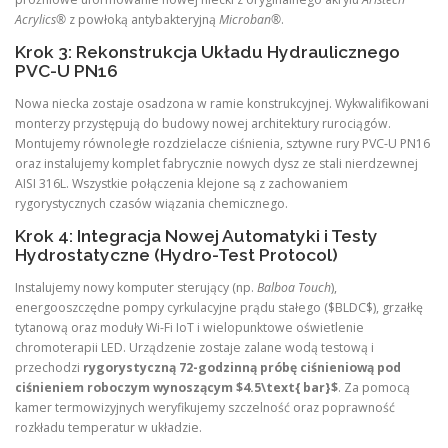
Acrylics®
z powłoką antybakteryjną
Microban®
.
Krok 3: Rekonstrukcja Układu Hydraulicznego
PVC-U PN16
Nowa niecka zostaje osadzona w ramie konstrukcyjnej. Wykwalifikowani
monterzy przystępują do budowy nowej architektury rurociągów.
Montujemy równoległe rozdzielacze ciśnienia, sztywne rury PVC-U PN16
oraz instalujemy komplet fabrycznie nowych dysz ze stali nierdzewnej
AISI 316L. Wszystkie połączenia klejone są z zachowaniem
rygorystycznych czasów wiązania chemicznego.
Krok 4: Integracja Nowej Automatyki i Testy
Hydrostatyczne (Hydro-Test Protocol)
Instalujemy nowy komputer sterujący (np.
Balboa Touch
),
energooszczędne pompy cyrkulacyjne prądu stałego ($BLDC$), grzałkę
tytanową oraz moduły Wi-Fi IoT i wielopunktowe oświetlenie
chromoterapii LED. Urządzenie zostaje zalane wodą testową i
przechodzi
rygorystyczną 72-godzinną próbę ciśnieniową pod
ciśnieniem roboczym wynoszącym $4.5\text{ bar}$
. Za pomocą
kamer termowizyjnych weryfikujemy szczelność oraz poprawność
rozkładu temperatur w układzie.