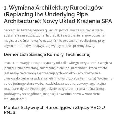
1. Wymiana Architektury Rurociągów
(Replacing the Underlying Pipe
Architecture): Nowy Układ Krążenia SPA
Sercem skutecznej renowacji jacuzzi jest całkowite usunięcie starej,
spękanej i zanieczyszczonej hydrauliki i zastąpienie jej nowoczesną
magistralą ciśnieniową. W naszej firmie proces ten realizujemy przy
użyciu materiałów o najwyższej wytrzymałości przemysłowej.
Demontaż i Sanacja Komory Technicznej
Prace renowacyjne rozpoczynamy od całkowitego oczyszczenia wnętrza
jacuzzi. Usuwamy starą, zniszczoną pianę poliuretanową, która często
jest nasiąknięta wodą z wcześniejszych wycieków (co drastycznie
zwiększało ciężar urządzenia i eliminowało izolację termiczną). Wycinamy
co do jednego stare węże, rozdzielacze wodne, zawory regulacyjne
oraz stare dysze. Pozostaje jedynie oczyszczona rama nośna, którą
poddajemy szczegółowej inspekcji i ewentualnemu wzmocnieniu
strukturalnemu.
Montaż Sztywnych Rurociągów i Złączy PVC-U
PN16