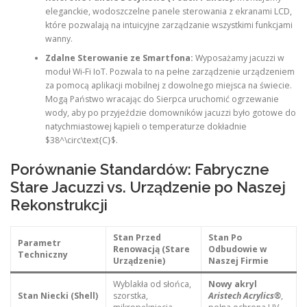
eleganckie, wodoszczelne panele sterowania z ekranami LCD,
które pozwalają na intuicyjne zarządzanie wszystkimi funkcjami
wanny.
Zdalne Sterowanie ze Smartfona:
Wyposażamy jacuzzi w
moduł Wi-Fi IoT. Pozwala to na pełne zarządzenie urządzeniem
za pomocą aplikacji mobilnej z dowolnego miejsca na świecie.
Mogą Państwo wracając do Sierpca uruchomić ogrzewanie
wody, aby po przyjeździe domowników jacuzzi było gotowe do
natychmiastowej kąpieli o temperaturze dokładnie
$38^\circ\text{C}$.
Porównanie Standardów: Fabryczne
Stare Jacuzzi vs. Urządzenie po Naszej
Rekonstrukcji
Stan Przed
Stan Po
Parametr
Renowacją (Stare
Odbudowie w
Techniczny
Urządzenie)
Naszej Firmie
Wyblakła od słońca,
Nowy akryl
Stan Niecki (Shell)
szorstka,
Aristech Acrylics®
,