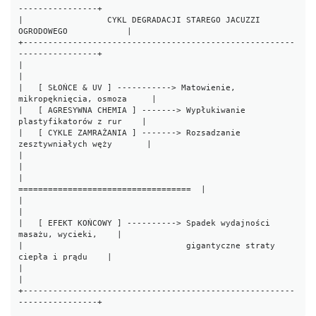
----------------+

|                 CYKL DEGRADACJI STAREGO JACUZZI 
OGRODOWEGO            |

+-------------------------------------------------------
----------------+

|                                                                       
|

|   [ SŁOŃCE & UV ] -----------> Matowienie, 
mikropęknięcia, osmoza     |

|   [ AGRESYWNA CHEMIA ] -------> Wypłukiwanie 
plastyfikatorów z rur    |

|   [ CYKLE ZAMRAŻANIA ] -------> Rozsadzanie 
zesztywniałych węży       |

|                                                                       
|

|                                  
===================================  |

|                                                                       
|

|   [ EFEKT KOŃCOWY ] ----------> Spadek wydajności 
masażu, wycieki,    |

|                                 gigantyczne straty 
ciepła i prądu    |

|                                                                       
|

+-------------------------------------------------------