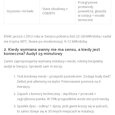
Przegryzione
przewody
Stare obudowy z
Gryzonie i mrówki
powietrza, gniazda
OSB/EPS
w izolacji = mostki
termiczne
Efekt: jacuzzi z 2012 roku w Sierpcu pobiera dziś 22–28 kWh/dobę i nadal
nie trzyma 38°C. Nowe po modernizacji: 9–12 kWh/dobę.
2. Kiedy wymiana wanny nie ma sensu, a kiedy jest
konieczna? Audyt 15-minutowy
Zanim zaproponujemy wymianę instalacji i niecki, robimy bezpłatny
audyt w Sierpcu. Sprawdź sam 4 rzeczy:
Test kredowy niecki – przejedź paznokciem. Zostaje biały ślad?
Żelkot jest utleniony na wylot. Polerowanie pomoże na 6
miesięcy.
Zapach z komory technicznej – stęchlizna = przeciek +
zagrzybiona pianka. W 70% przypadków woda stoi pod niecką.
Spadek dysz – odkręć 1 dyszę. Jeśli gwint kruszy się w palcach,
to samo dzieje się w 30 innych miejscach w instalacji.