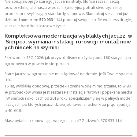
Nie spisuj swojego starego jacuzzi na straty. Słońce i czas niszczą
powierzchnię, ale nasza wiedza inżynieryjna potrafi stworzyć z niej
produkt przewyższający standardy salonowe. Skontaktuj się z nami już
dziś pod numerem
570 933 114
i podaruj swojej strefie wellness drugie,
znacznie bardziej luksusowe życie.
Kompleksowa modernizacja wyblakłych jacuzzi w
Sierpcu: wymiana instalacji rurowej i montaż now
ych niecek na wymiar
Przewodnik SEO 2026: jak przywróciliśmy do życia ponad 80 starych spa
ogrodowych w powiecie sierpeckim
Stare jacuzzi w ogrodzie nie musi lądować na złomie. Jeśli Twoje spa ma
10–
15 lat, wyblakłą obudowę, przecieki i zimną wodę mimo grzania, to w 90
% przypadków winna jest zestarzała instalacja rurowa i popękana niecka
. W Sierpcu i okolicach od 2018 roku specjalizujemy się w pełnych moder
nizacjach, po których jacuzzi działa jak nowe, a rachunki za prąd spadają
o 40–60%.
Masz pytania o renowację swojego jacuzzi? Zadzwoń: 570 933 114