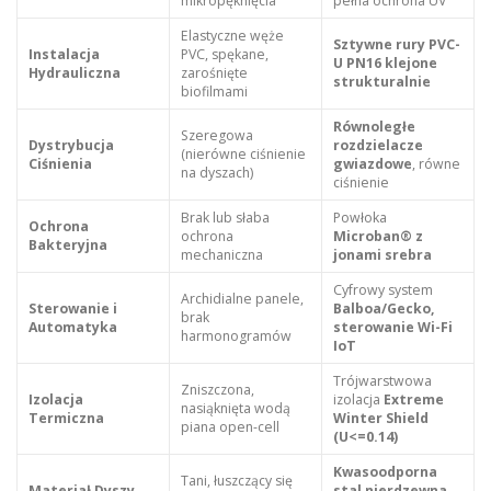
mikropęknięcia
pełna ochrona UV
Elastyczne węże
Sztywne rury PVC-
Instalacja
PVC, spękane,
U PN16 klejone
Hydrauliczna
zarośnięte
strukturalnie
biofilmami
Równoległe
Szeregowa
Dystrybucja
rozdzielacze
(nierówne ciśnienie
Ciśnienia
gwiazdowe
, równe
na dyszach)
ciśnienie
Brak lub słaba
Powłoka
Ochrona
ochrona
Microban® z
Bakteryjna
mechaniczna
jonami srebra
Cyfrowy system
Archidialne panele,
Sterowanie i
Balboa/Gecko,
brak
Automatyka
sterowanie Wi-Fi
harmonogramów
IoT
Trójwarstwowa
Zniszczona,
Izolacja
izolacja
Extreme
nasiąknięta wodą
Termiczna
Winter Shield
piana open-cell
(U<=0.14)
Kwasoodporna
Tani, łuszczący się
Materiał Dyszy
stal nierdzewna