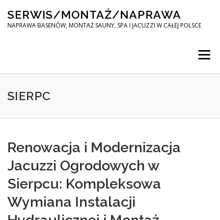
Skip
SERWIS/MONTAŻ/NAPRAWA
to
content
NAPRAWA BASENÓW, MONTAŻ SAUNY, SPA I JACUZZI W CAŁEJ POLSCE
Menu
SPA SERWIS
SIERPC
MONTAŻ SAUNY, SPA, JACUZI W CAŁEJ POLSCE
Renowacja i Modernizacja
Jacuzzi Ogrodowych w
KONTAKT
Sierpcu: Kompleksowa
Wymiana Instalacji