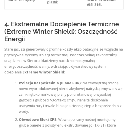
plastik
AISI 316L
4. Ekstremalne Docieplenie Termiczne
(Extreme Winter Shield): Oszczędność
Energii
Stare jacuzzi generowały ogromne koszty eksploatacyjne ze względu na
prymitywne systemy izolacji termicznej. Podczas pełnej rekonstrukcji
urządzenia w Sierpcu, kładziemy nacisk na maksymalną
energooszczędność wanny, wdrażając trójwarstwowy system
ocieplenia
Extreme Winter Shield
:
Izolacja Bezpośrednia (Piana PUR):
Na zewnętrzną stronę
nowo wyprodukowanej niecki akrylowej natryskujemy warstwę
zamkniętokomórkowej piany poliuretanowej o wysokiej
gęstości i grubości $3-5\text{ cm}$. Piana ta doskonale
usztywnia rury i trwale blokuje ucieczkę ciepła bezpośrednio z
wody.
Obwodowe Bloki XPS:
Wewnątrz ramy nośnej montujemy
grube panele z polistyrenu ekstrudowanego ($XPS$), które