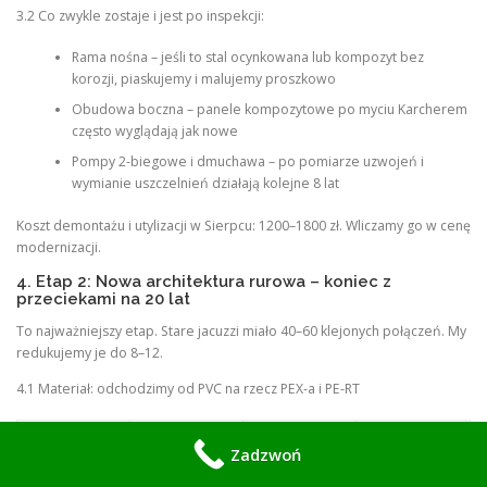
3.2 Co zwykle zostaje i jest po inspekcji:
Rama nośna – jeśli to stal ocynkowana lub kompozyt bez
korozji, piaskujemy i malujemy proszkowo
Obudowa boczna – panele kompozytowe po myciu Karcherem
często wyglądają jak nowe
Pompy 2-biegowe i dmuchawa – po pomiarze uzwojeń i
wymianie uszczelnień działają kolejne 8 lat
Koszt demontażu i utylizacji w Sierpcu: 1200–1800 zł. Wliczamy go w cenę
modernizacji.
4. Etap 2: Nowa architektura rurowa – koniec z
przeciekami na 20 lat
To najważniejszy etap. Stare jacuzzi miało 40–60 klejonych połączeń. My
redukujemy je do 8–12.
4.1 Materiał: odchodzimy od PVC na rzecz PEX-a i PE-RT
NOWY
Zadzwoń
SYSTEM
PARAMET
STARE
ZYSK DLA
PE-