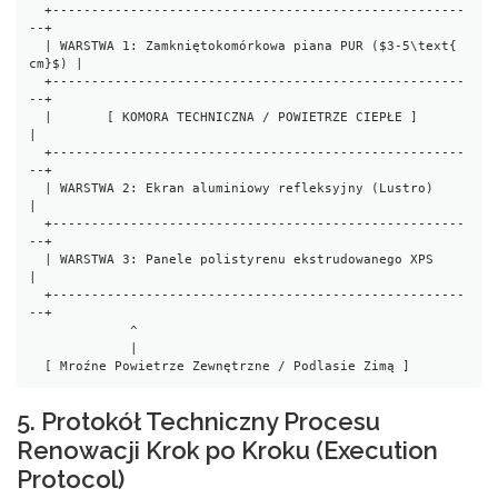
  +-----------------------------------------------------
--+

  | WARSTWA 1: Zamkniętokomórkowa piana PUR ($3-5\text{ 
cm}$) |

  +-----------------------------------------------------
--+

  |       [ KOMORA TECHNICZNA / POWIETRZE CIEPŁE ]        
|

  +-----------------------------------------------------
--+

  | WARSTWA 2: Ekran aluminiowy refleksyjny (Lustro)      
|

  +-----------------------------------------------------
--+

  | WARSTWA 3: Panele polistyrenu ekstrudowanego XPS      
|

  +-----------------------------------------------------
--+

             ^

             |

5. Protokół Techniczny Procesu
Renowacji Krok po Kroku (Execution
Protocol)