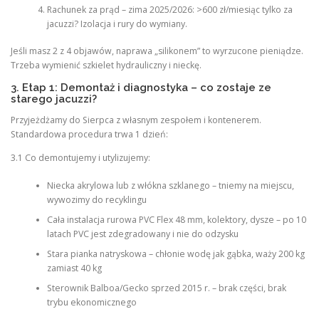
Rachunek za prąd – zima 2025/2026: >600 zł/miesiąc tylko za
jacuzzi? Izolacja i rury do wymiany.
Jeśli masz 2 z 4 objawów, naprawa „silikonem” to wyrzucone pieniądze.
Trzeba wymienić szkielet hydrauliczny i nieckę.
3. Etap 1: Demontaż i diagnostyka – co zostaje ze
starego jacuzzi?
Przyjeżdżamy do Sierpca z własnym zespołem i kontenerem.
Standardowa procedura trwa 1 dzień:
3.1 Co demontujemy i utylizujemy:
Niecka akrylowa lub z włókna szklanego – tniemy na miejscu,
wywozimy do recyklingu
Cała instalacja rurowa PVC Flex 48 mm, kolektory, dysze – po 10
latach PVC jest zdegradowany i nie do odzysku
Stara pianka natryskowa – chłonie wodę jak gąbka, waży 200 kg
zamiast 40 kg
Sterownik Balboa/Gecko sprzed 2015 r. – brak części, brak
trybu ekonomicznego