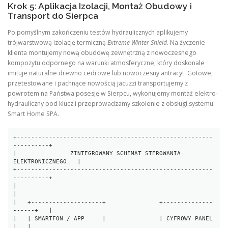
Krok 5: Aplikacja Izolacji, Montaż Obudowy i
Transport do Sierpca
Po pomyślnym zakończeniu testów hydraulicznych aplikujemy
trójwarstwową izolację termiczną
Extreme Winter Shield
. Na życzenie
klienta montujemy nową obudowę zewnętrzną z nowoczesnego
kompozytu odpornego na warunki atmosferyczne, który doskonale
imituje naturalne drewno cedrowe lub nowoczesny antracyt. Gotowe,
przetestowane i pachnące nowością jacuzzi transportujemy z
powrotem na Państwa posesję w Sierpcu, wykonujemy montaż elektro-
hydrauliczny pod klucz i przeprowadzamy szkolenie z obsługi systemu
Smart Home SPA.
+-------------------------------------------------------
----------+

|               ZINTEGROWANY SCHEMAT STEROWANIA 
ELEKTRONICZNEGO   |

+-------------------------------------------------------
----------+

|                                                                 
|

|   +--------------------+               +--------------
------+   |

|   | SMARTFON / APP     |               | CYFROWY PANEL      
|   |
