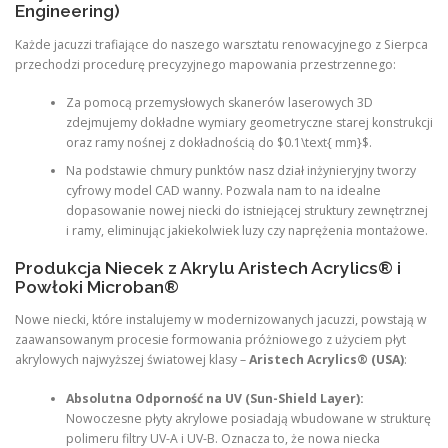
Engineering)
Każde jacuzzi trafiające do naszego warsztatu renowacyjnego z Sierpca
przechodzi procedurę precyzyjnego mapowania przestrzennego:
Za pomocą przemysłowych skanerów laserowych 3D
zdejmujemy dokładne wymiary geometryczne starej konstrukcji
oraz ramy nośnej z dokładnością do $0.1\text{ mm}$.
Na podstawie chmury punktów nasz dział inżynieryjny tworzy
cyfrowy model CAD wanny. Pozwala nam to na idealne
dopasowanie nowej niecki do istniejącej struktury zewnętrznej
i ramy, eliminując jakiekolwiek luzy czy naprężenia montażowe.
Produkcja Niecek z Akrylu Aristech Acrylics® i
Powłoki Microban®
Nowe niecki, które instalujemy w modernizowanych jacuzzi, powstają w
zaawansowanym procesie formowania próżniowego z użyciem płyt
akrylowych najwyższej światowej klasy –
Aristech Acrylics® (USA)
:
Absolutna Odporność na UV (Sun-Shield Layer):
Nowoczesne płyty akrylowe posiadają wbudowane w strukturę
polimeru filtry UV-A i UV-B. Oznacza to, że nowa niecka