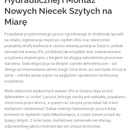
Hydraulicznej i Montaż
Nowych Niecek Szytych na
Miarę
Posiadanie przydomowego jacuzzi ogrodowego to doskonały sposób
na relaks, regenerację mięśni po ciężkim dniu oraz stworzenie
prywatnej strefy wellness w zaciszu własnej posesji w Sierpcu. Jednak
zewnętrzne wanny SPA, podobnie jak wszystkie inne zaawansowane
urządzenia inżynieryjne, z biegiem lat ulegają naturalnemu procesowi
starzenia. Stała ekspozycja na skrajne czynniki atmosferyczne – od
silnego promieniowania słonecznego UV w lecie, po siarczyste mrozy w
zimie – odciska swoje piętno na wyglądzie i sprawności technicznej
urządzenia.
Wielu właścicieli wysłużonych wanien SPA w Sierpcu staje przed
dylematem: co zrobić z jacuzzi, którego niecka jest wyblakła, popękana i
zniszczona przez słońce, a system rur zaczyna przeciekać lub tracić
wydajność ciśnieniową? Zakup nowego luksusowego jacuzzi klasy
premium to wydatek rzędu kilkudziesięciu, a często nawet ponad stu
tysięcy złotych. Z kolei tanie, marketowe zamienniki nie oferują
odpowiedniej jakości hydroterapii ani izolacji termicznej.