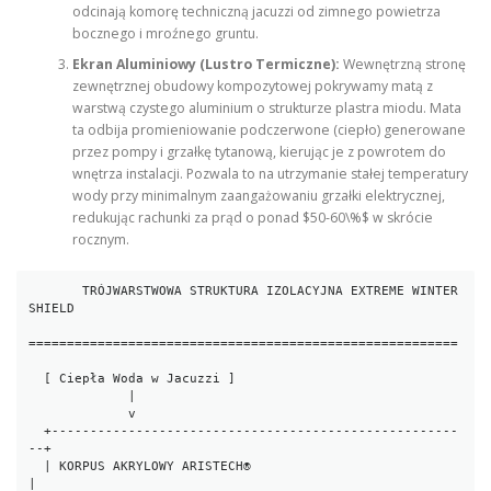
odcinają komorę techniczną jacuzzi od zimnego powietrza
bocznego i mroźnego gruntu.
Ekran Aluminiowy (Lustro Termiczne):
Wewnętrzną stronę
zewnętrznej obudowy kompozytowej pokrywamy matą z
warstwą czystego aluminium o strukturze plastra miodu. Mata
ta odbija promieniowanie podczerwone (ciepło) generowane
przez pompy i grzałkę tytanową, kierując je z powrotem do
wnętrza instalacji. Pozwala to na utrzymanie stałej temperatury
wody przy minimalnym zaangażowaniu grzałki elektrycznej,
redukując rachunki za prąd o ponad $50-60\%$ w skrócie
rocznym.
       TRÓJWARSTWOWA STRUKTURA IZOLACYJNA EXTREME WINTER 
SHIELD

========================================================

  [ Ciepła Woda w Jacuzzi ]

             |

             v

  +-----------------------------------------------------
--+

  | KORPUS AKRYLOWY ARISTECH®                             
|
