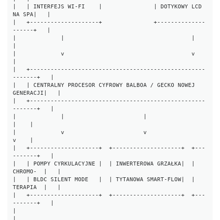
|   | INTERFEJS WI-FI    |               | DOTYKOWY LCD 
NA SPA|   |

|   +--------------------+               +--------------
------+   |

|             |                                     |             
|

|             v                                     v             
|

|   +---------------------------------------------------
-------+   |

|   | CENTRALNY PROCESOR CYFROWY BALBOA / GECKO NOWEJ 
GENERACJI|   |

|   +---------------------------------------------------
-------+   |

|             |                       |                       
|    |

|             v                       v                       
v    |

|   +--------------------+  +--------------------+  +---
-------+   |

|   | POMPY CYRKULACYJNE |  | INWERTEROWA GRZAŁKA|  | 
CHROMO-  |   |

|   | BLDC SILENT MODE   |  | TYTANOWA SMART-FLOW|  | 
TERAPIA  |   |

|   +--------------------+  +--------------------+  +---
-------+   |

|                                                                 
|
