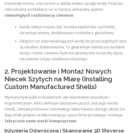
masowały mocno, a te na końcu układu ledwo sączyły wodę. Podczas
rekonstrukcji architektury rur w Sierpcu wdrażamy system
równoległych rozdzielaczy ciśnienia
:
Każda sekcja masażu (np. leżanka kapitańska czy fotele)
otrzymuje własny, dedykowany rozdzielacz gwiazdowy.
Długości rur doprowadzających wodę do poszczególnych dysz
są idealnie zbalansowane, co gwarantuje identyczny wydatek
wody i równe ciśnienie hydroterapeutyczne na każdej dyszy,
niezależnie od jej oddalenia od pompy.
2. Projektowanie i Montaż Nowych
Niecek Szytych na Miarę (Installing
Custom Manufactured Shells)
Wymiana hydrauliki to fundament, ale elementem wizualnym i
ergonomicznym, który definiuje luksusowe jacuzzi, jest jego niecka
(Shell). Zamiast próbować nietrwałego lakierowania starego akrylu (co
daje efekt jedynie na kilka miesięcy), nasza firma produkuje i montuje
fabrycznie nowe niecki kompozytowe
.
Inżynieria Odwrócona i Skanowanie 3D (Reverse