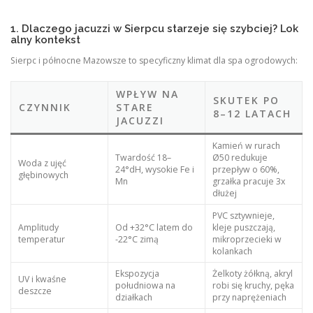
1. Dlaczego jacuzzi w Sierpcu starzeje się szybciej? Lok
alny kontekst
Sierpc i północne Mazowsze to specyficzny klimat dla spa ogrodowych:
WPŁYW NA
SKUTEK PO
CZYNNIK
STARE
8–12 LATACH
JACUZZI
Kamień w rurach
Twardość 18–
Ø50 redukuje
Woda z ujęć
24°dH, wysokie Fe i
przepływ o 60%,
głębinowych
Mn
grzałka pracuje 3x
dłużej
PVC sztywnieje,
Amplitudy
Od +32°C latem do
kleje puszczają,
temperatur
-22°C zimą
mikroprzecieki w
kolankach
Ekspozycja
Żelkoty żółkną, akryl
UV i kwaśne
południowa na
robi się kruchy, pęka
deszcze
działkach
przy naprężeniach