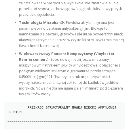
zainstalowana w Sierpcu nie wyblaknie, nie zmatowieje i nie
popęka od słońca, zachowując swój głęboki, luksusowy połysk
przez dziesięciolecia.
Technologia Microban®:
Powłoka akrylu nasycona jest
jonami srebra o działaniu antybakteryjnym. Blokuje to
namnażanie się bakterii, grzybów i pleśni na powierzchni niecki,
ułatwiając utrzymanie jacuzzi w czystości przy użyciu minimalnej
ilości chemii basenowej.
Wielowarstwowy Pancerz Kompozytowy (Vinylester
Reinforcement):
Spód nowej niecki jest wzmacniany
maszynowym natryskiem żywicy winyloestrowej połączonej z
pociętym włóknem szklanym o gramaturze przekraczającej
$4500\text{ g/m}^2$. Tworzy to strukturę o sztywności i
wytrzymałości mechanicznej zbliżonej do kadłubów jachtów
morskich. Nowa niecka nie ugnie się ani milimetr pod ciężarem
tysięcy litrów wody.
          PRZEKRÓJ STRUKTURALNY NOWEJ NIECKI AKRYLOWEJ 
PREMIUM

====================================================
