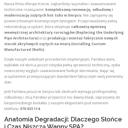
Nasza firma oferuje trzecie, najbardziej racjonalne i zaawansowane
technicznie rozwiązanie:
kompleksową renowację, odbudowę i
modernizację zużytych hot tubs w Sierpcu
. Nie zajmujemy się
powierzchownym kosmetycznym tuningiem. Przeprowadzamy pełną
rekonstrukcję urządzeń, która obejmuje
całkowitą wymianę
wewnętrznej architektury rurociągów (Replacing the Underlying
Pipe Architecture)
oraz
produkcję i montaż fabrycznie nowych
niecek akrylowych szytych na miarę (Installing Custom
Manufactured Shells)
.
Dzięki naszym unikalnym procedurom inżynieryjnym, Państwa stare,
wyblakłe od słońca jacuzzi odzyska pełną sprawność techniczną, zyska
nowoczesny wygląd i zaawansowane funkcje sterowania, stając się
urządzeniem przewyższającym standardem fabrycznym swój pierwotny
stan.
Jeśli Państwa jacuzzi w Sierpcu lub okolicach wymaga profesjonalnej
odbudowy i chcą Państwo przywrócić mu dawny blask, zapraszamy do
bezpośredniego kontaktu z naszymi ekspertami pod numerem
telefonu:
570 933 114
.
Anatomia Degradacji: Dlaczego Słońce
i Czas Niszczą Wanny SPA?