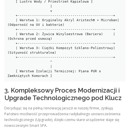
    [ Lustro Wody / Przestrzeń Kąpielowa ]

                     |

                     v

    +-----------------------------------------------+

    | Warstwa 1: Oryginalny Akryl Aristech® + Microban| 
(Odporność na UV i bakterie)

    +-----------------------------------------------+

    | Warstwa 2: Żywica Winyloestrowa (Bariera)     | 
(Ochrona przed osmozą)

    +-----------------------------------------------+

    | Warstwa 3: Ciężki Kompozyt Szklano-Poliestrowy| 
(Sztywność strukturalna)

    +-----------------------------------------------+

                     ^

                     |

    [ Warstwa Izolacji Termicznej: Piana PUR o 
3. Kompleksowy Proces Modernizacji i
Upgrade Technologicznego pod Klucz
Decydując się na pełną renowację jacuzzi w naszej firmie, zyskują
Państwo możliwość przeprowadzenia radykalnego unowocześnienia
technologicznego (Upgrade), dzięki czemu stare urządzenie staje się
nowoczesnym Smart SPA.