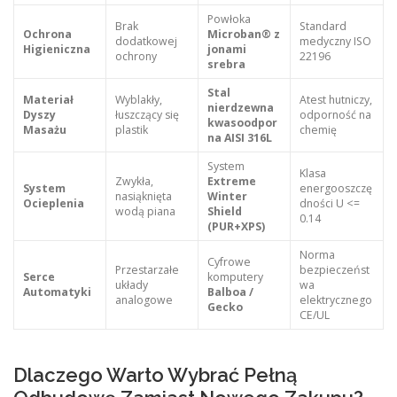
Powłoka
Brak
Standard
Ochrona
Microban® z
dodatkowej
medyczny ISO
Higieniczna
jonami
ochrony
22196
srebra
Stal
Materiał
Wyblakły,
Atest hutniczy,
nierdzewna
Dyszy
łuszczący się
odporność na
kwasoodpor
Masażu
plastik
chemię
na AISI 316L
System
Klasa
Zwykła,
Extreme
System
energooszczę
nasiąknięta
Winter
Ocieplenia
dności U <=
wodą piana
Shield
0.14
(PUR+XPS)
Norma
Cyfrowe
Przestarzałe
bezpieczeńst
Serce
komputery
układy
wa
Automatyki
Balboa /
analogowe
elektrycznego
Gecko
CE/UL
Dlaczego Warto Wybrać Pełną