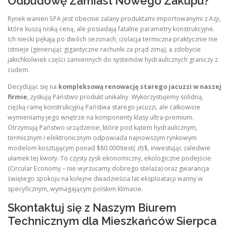
Odbudowę Zamiast Nowego Zakupu?
Rynek wanien SPA jest obecnie zalany produktami importowanymi z Azji,
które kuszą niską ceną, ale posiadają fatalne parametry konstrukcyjne.
Ich niecki pękają po dwóch sezonach, izolacja termiczna praktycznie nie
istnieje (generując gigantyczne rachunki za prąd zimą), a zdobycie
jakichkolwiek części zamiennych do systemów hydraulicznych graniczy z
cudem.
Decydując się na
kompleksową renowację starego jacuzzi w naszej
firmie
, zyskują Państwo produkt unikalny. Wykorzystujemy solidną,
ciężką ramę konstrukcyjną Państwa starego jacuzzi, ale całkowicie
wymieniamy jego wnętrze na komponenty klasy ultra-premium.
Otrzymują Państwo urządzenie, które pod kątem hydraulicznym,
termicznym i elektronicznym odpowiada najnowszym rynkowym
modelom kosztującym ponad $80.000\text{ zł}$, inwestując zaledwie
ułamek tej kwoty. To czysty zysk ekonomiczny, ekologiczne podejście
(Circular Economy – nie wyrzucamy dobrego stelaża) oraz gwarancja
świętego spokoju na kolejne dwadzieścia lat eksploatacji wanny w
specyficznym, wymagającym polskim klimacie.
Skontaktuj się z Naszym Biurem
Technicznym dla Mieszkańców Sierpca