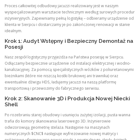
Proces całkowitej odbudowy jacuzzi realizowany jest w naszym
wyspecjalizowanym warsztacie technicznym według surowych procedur
inżynieryjnych. Zapewniamy pełną logistykę – odbieramy urządzenie od
klienta w Sierpcu i dostarczamy je po zakończonej renowacji w stanie
idealnym.
Krok 1: Audyt Wstępny i Bezpieczny Demontaż na
Posesji
Nasz zespół logistyczny przyjeżdża na Państwa posesję w Sierpcu.
Odłączamy bezpiecznie urządzenie od instalacji elektrycznej i wodno-
kanalizacyjnej. Za pomocą specjalistycznych wózków z poliuretanowymi
bieżnikami (które nie niszczą kostki brukowej ani trawnika) oraz
ewentualnie dźwigu HDS, ładujemy jacuzzi na naszą platformę
transportową i przewozimy do fabrycznego serwisu.
Krok 2: Skanowanie 3D i Produkcja Nowej Niecki
Shell
Po rozebraniu starej obudowy i usunięciu zużytej izolacji, pusta wanna
trafia do komory skanowania laserowego 3D. Inżynierowie
odwzorowują geometrię stelaża. Następnie na maszynach
numerycznych $CNC$ następuje wyfrezowanie nowej matrycy i
próżniowe uformowanie nowej niecki z oryginalnego akrylu
Aristech