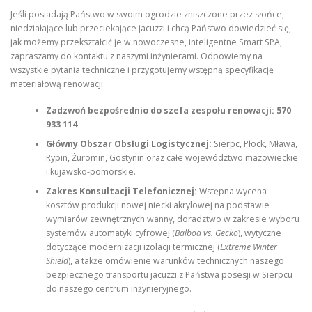
Jeśli posiadają Państwo w swoim ogrodzie zniszczone przez słońce,
niedziałające lub przeciekające jacuzzi i chcą Państwo dowiedzieć się,
jak możemy przekształcić je w nowoczesne, inteligentne Smart SPA,
zapraszamy do kontaktu z naszymi inżynierami. Odpowiemy na
wszystkie pytania techniczne i przygotujemy wstępną specyfikację
materiałową renowacji.
Zadzwoń bezpośrednio do szefa zespołu renowacji:
570
933 114
Główny Obszar Obsługi Logistycznej:
Sierpc, Płock, Mława,
Rypin, Żuromin, Gostynin oraz całe województwo mazowieckie
i kujawsko-pomorskie.
Zakres Konsultacji Telefonicznej:
Wstępna wycena
kosztów produkcji nowej niecki akrylowej na podstawie
wymiarów zewnętrznych wanny, doradztwo w zakresie wyboru
systemów automatyki cyfrowej (
Balboa vs. Gecko
), wytyczne
dotyczące modernizacji izolacji termicznej (
Extreme Winter
Shield
), a także omówienie warunków technicznych naszego
bezpiecznego transportu jacuzzi z Państwa posesji w Sierpcu
do naszego centrum inżynieryjnego.