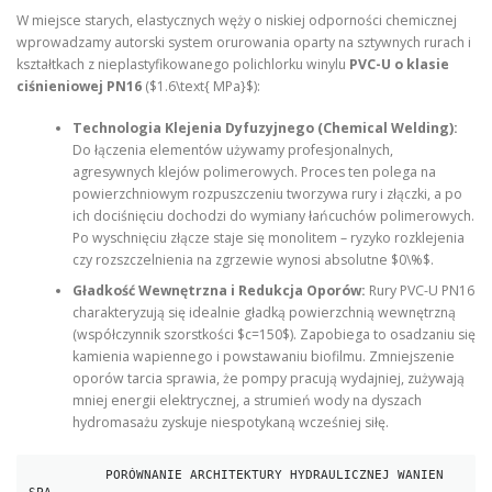
W miejsce starych, elastycznych węży o niskiej odporności chemicznej
wprowadzamy autorski system orurowania oparty na sztywnych rurach i
kształtkach z nieplastyfikowanego polichlorku winylu
PVC-U o klasie
ciśnieniowej PN16
($1.6\text{ MPa}$):
Technologia Klejenia Dyfuzyjnego (Chemical Welding):
Do łączenia elementów używamy profesjonalnych,
agresywnych klejów polimerowych. Proces ten polega na
powierzchniowym rozpuszczeniu tworzywa rury i złączki, a po
ich dociśnięciu dochodzi do wymiany łańcuchów polimerowych.
Po wyschnięciu złącze staje się monolitem – ryzyko rozklejenia
czy rozszczelnienia na zgrzewie wynosi absolutne $0\%$.
Gładkość Wewnętrzna i Redukcja Oporów:
Rury PVC-U PN16
charakteryzują się idealnie gładką powierzchnią wewnętrzną
(współczynnik szorstkości $c=150$). Zapobiega to osadzaniu się
kamienia wapiennego i powstawaniu biofilmu. Zmniejszenie
oporów tarcia sprawia, że pompy pracują wydajniej, zużywają
mniej energii elektrycznej, a strumień wody na dyszach
hydromasażu zyskuje niespotykaną wcześniej siłę.
          PORÓWNANIE ARCHITEKTURY HYDRAULICZNEJ WANIEN 