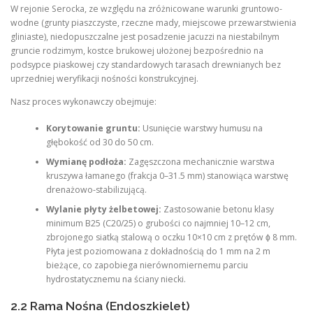
W rejonie Serocka, ze względu na zróżnicowane warunki gruntowo-
wodne (grunty piaszczyste, rzeczne mady, miejscowe przewarstwienia
gliniaste), niedopuszczalne jest posadzenie jacuzzi na niestabilnym
gruncie rodzimym, kostce brukowej ułożonej bezpośrednio na
podsypce piaskowej czy standardowych tarasach drewnianych bez
uprzedniej weryfikacji nośności konstrukcyjnej.
Nasz proces wykonawczy obejmuje:
Korytowanie gruntu:
Usunięcie warstwy humusu na
głębokość od 30 do 50 cm.
Wymianę podłoża:
Zagęszczona mechanicznie warstwa
kruszywa łamanego (frakcja 0–31.5 mm) stanowiąca warstwę
drenażowo-stabilizującą.
Wylanie płyty żelbetowej:
Zastosowanie betonu klasy
minimum B25 (C20/25) o grubości co najmniej 10–12 cm,
zbrojonego siatką stalową o oczku 10×10 cm z prętów ϕ 8 mm.
Płyta jest poziomowana z dokładnością do 1 mm na 2 m
bieżące, co zapobiega nierównomiernemu parciu
hydrostatycznemu na ściany niecki.
2.2 Rama Nośna (Endoszkielet)