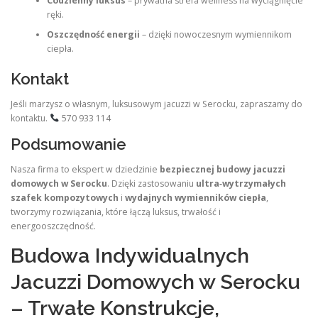
Codzienny luksus
– prywatna strefa wellness na wyciągnięcie
ręki.
Oszczędność energii
– dzięki nowoczesnym wymiennikom
ciepła.
Kontakt
Jeśli marzysz o własnym, luksusowym jacuzzi w Serocku, zapraszamy do
kontaktu.
570 933 114
Podsumowanie
Nasza firma to ekspert w dziedzinie
bezpiecznej budowy jacuzzi
domowych w Serocku
. Dzięki zastosowaniu
ultra‑wytrzymałych
szafek kompozytowych
i
wydajnych wymienników ciepła
,
tworzymy rozwiązania, które łączą luksus, trwałość i
energooszczędność.
Budowa Indywidualnych
Jacuzzi Domowych w Serocku
– Trwałe Konstrukcje,