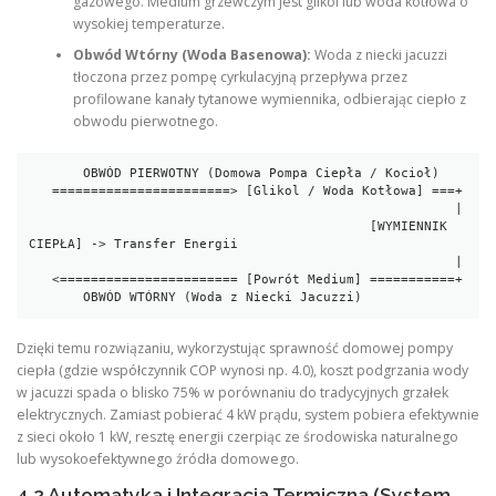
gazowego. Medium grzewczym jest glikol lub woda kotłowa o
wysokiej temperaturze.
Obwód Wtórny (Woda Basenowa):
Woda z niecki jacuzzi
tłoczona przez pompę cyrkulacyjną przepływa przez
profilowane kanały tytanowe wymiennika, odbierając ciepło z
obwodu pierwotnego.
       OBWÓD PIERWOTNY (Domowa Pompa Ciepła / Kocioł)

   =======================> [Glikol / Woda Kotłowa] ===+

                                                       |

                                            [WYMIENNIK 
CIEPŁA] -> Transfer Energii

                                                       |

   <======================= [Powrót Medium] ===========+

Dzięki temu rozwiązaniu, wykorzystując sprawność domowej pompy
ciepła (gdzie współczynnik COP wynosi np. 4.0), koszt podgrzania wody
w jacuzzi spada o blisko 75% w porównaniu do tradycyjnych grzałek
elektrycznych. Zamiast pobierać 4 kW prądu, system pobiera efektywnie
z sieci około 1 kW, resztę energii czerpiąc ze środowiska naturalnego
lub wysokoefektywnego źródła domowego.
4.2 Automatyka i Integracja Termiczna (System