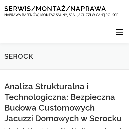
Skip
SERWIS/MONTAŻ/NAPRAWA
to
content
NAPRAWA BASENÓW, MONTAŻ SAUNY, SPA I JACUZZI W CAŁEJ POLSCE
Menu
SPA SERWIS
SEROCK
MONTAŻ SAUNY, SPA, JACUZI W CAŁEJ POLSCE
Analiza Strukturalna i
Technologiczna: Bezpieczna
KONTAKT
Budowa Customowych
Jacuzzi Domowych w Serocku