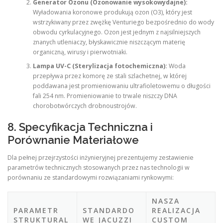
Generator Ozonu (Ozonowanie wysokowydajne):
Wyładowania koronowe produkują ozon (O3​), który jest
wstrzykiwany przez zwężkę Venturiego bezpośrednio do wody
obwodu cyrkulacyjnego. Ozon jest jednym z najsilniejszych
znanych utleniaczy, błyskawicznie niszczącym materię
organiczną, wirusy i pierwotniaki.
Lampa UV-C (Sterylizacja fotochemiczna):
Woda
przepływa przez komorę ze stali szlachetnej, w której
poddawana jest promieniowaniu ultrafioletowemu o długości
fali 254 nm. Promieniowanie to trwale niszczy DNA
chorobotwórczych drobnoustrojów.
8. Specyfikacja Techniczna i
Porównanie Materiałowe
Dla pełnej przejrzystości inżynieryjnej prezentujemy zestawienie
parametrów technicznych stosowanych przez nas technologii w
porównaniu ze standardowymi rozwiązaniami rynkowymi:
NASZA
PARAMETR
STANDARDO
REALIZACJA
STRUKTURAL
WE JACUZZI
CUSTOM