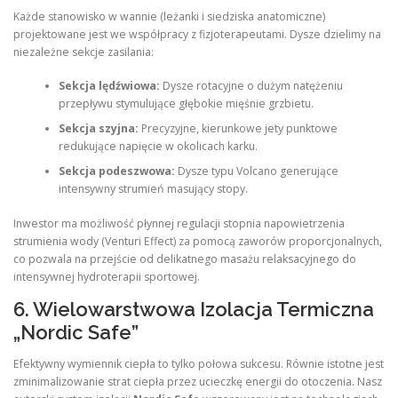
Każde stanowisko w wannie (leżanki i siedziska anatomiczne)
projektowane jest we współpracy z fizjoterapeutami. Dysze dzielimy na
niezależne sekcje zasilania:
Sekcja lędźwiowa:
Dysze rotacyjne o dużym natężeniu
przepływu stymulujące głębokie mięśnie grzbietu.
Sekcja szyjna:
Precyzyjne, kierunkowe jety punktowe
redukujące napięcie w okolicach karku.
Sekcja podeszwowa:
Dysze typu Volcano generujące
intensywny strumień masujący stopy.
Inwestor ma możliwość płynnej regulacji stopnia napowietrzenia
strumienia wody (Venturi Effect) za pomocą zaworów proporcjonalnych,
co pozwala na przejście od delikatnego masażu relaksacyjnego do
intensywnej hydroterapii sportowej.
6. Wielowarstwowa Izolacja Termiczna
„Nordic Safe”
Efektywny wymiennik ciepła to tylko połowa sukcesu. Równie istotne jest
zminimalizowanie strat ciepła przez ucieczkę energii do otoczenia. Nasz