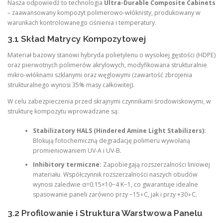
Nasza odpowiedź to technologia
Ultra-Durable Composite Cabinets
– zaawansowany kompozyt polimerowo-włóknisty, produkowany w
warunkach kontrolowanego ciśnienia i temperatury.
3.1 Skład Matrycy Kompozytowej
Materiał bazowy stanowi hybryda polietylenu o wysokiej gęstości (HDPE)
oraz pierwotnych polimerów akrylowych, modyfikowana strukturalnie
mikro-włóknami szklanymi oraz węglowymi (zawartość zbrojenia
strukturalnego wynosi 35% masy całkowitej).
W celu zabezpieczenia przed skrajnymi czynnikami środowiskowymi, w
strukturę kompozytu wprowadzane są:
Stabilizatory HALS (Hindered Amine Light Stabilizers):
Blokują fotochemiczną degradację polimeru wywołaną
promieniowaniem UV-A i UV-B.
Inhibitory termiczne:
Zapobiegają rozszerzalności liniowej
materiału. Współczynnik rozszerzalności naszych obudów
wynosi zaledwie α=0.15×10−4 K−1, co gwarantuje idealne
spasowanie paneli zarówno przy −15∘C, jak i przy +30∘C.
3.2 Profilowanie i Struktura Warstwowa Panelu