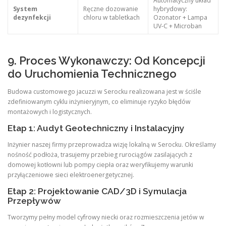
Automatyczny układ
System
Ręczne dozowanie
hybrydowy:
dezynfekcji
chloru w tabletkach
Ozonator + Lampa
UV-C + Microban
9. Proces Wykonawczy: Od Koncepcji
do Uruchomienia Technicznego
Budowa customowego jacuzzi w Serocku realizowana jest w ściśle
zdefiniowanym cyklu inżynieryjnym, co eliminuje ryzyko błędów
montażowych i logistycznych.
Etap 1: Audyt Geotechniczny i Instalacyjny
Inżynier naszej firmy przeprowadza wizję lokalną w Serocku. Określamy
nośność podłoża, trasujemy przebieg rurociągów zasilających z
domowej kotłowni lub pompy ciepła oraz weryfikujemy warunki
przyłączeniowe sieci elektroenergetycznej.
Etap 2: Projektowanie CAD/3D i Symulacja
Przepływów
Tworzymy pełny model cyfrowy niecki oraz rozmieszczenia jetów w