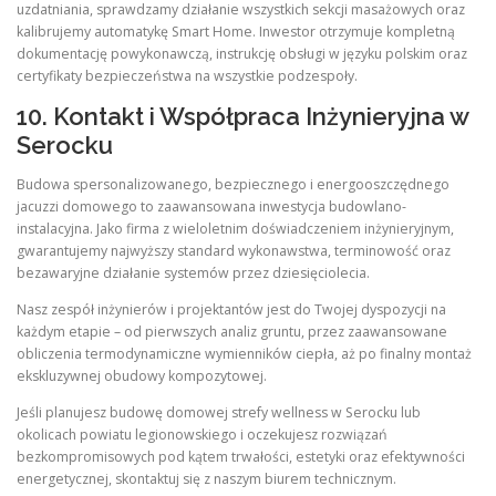
uzdatniania, sprawdzamy działanie wszystkich sekcji masażowych oraz
kalibrujemy automatykę Smart Home. Inwestor otrzymuje kompletną
dokumentację powykonawczą, instrukcję obsługi w języku polskim oraz
certyfikaty bezpieczeństwa na wszystkie podzespoły.
10. Kontakt i Współpraca Inżynieryjna w
Serocku
Budowa spersonalizowanego, bezpiecznego i energooszczędnego
jacuzzi domowego to zaawansowana inwestycja budowlano-
instalacyjna. Jako firma z wieloletnim doświadczeniem inżynieryjnym,
gwarantujemy najwyższy standard wykonawstwa, terminowość oraz
bezawaryjne działanie systemów przez dziesięciolecia.
Nasz zespół inżynierów i projektantów jest do Twojej dyspozycji na
każdym etapie – od pierwszych analiz gruntu, przez zaawansowane
obliczenia termodynamiczne wymienników ciepła, aż po finalny montaż
ekskluzywnej obudowy kompozytowej.
Jeśli planujesz budowę domowej strefy wellness w Serocku lub
okolicach powiatu legionowskiego i oczekujesz rozwiązań
bezkompromisowych pod kątem trwałości, estetyki oraz efektywności
energetycznej, skontaktuj się z naszym biurem technicznym.