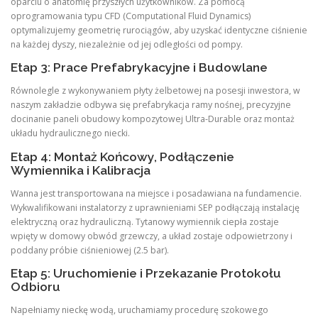
oparciu o anatomię przyszłych użytkowników. Za pomocą
oprogramowania typu CFD (Computational Fluid Dynamics)
optymalizujemy geometrię rurociągów, aby uzyskać identyczne ciśnienie
na każdej dyszy, niezależnie od jej odległości od pompy.
Etap 3: Prace Prefabrykacyjne i Budowlane
Równolegle z wykonywaniem płyty żelbetowej na posesji inwestora, w
naszym zakładzie odbywa się prefabrykacja ramy nośnej, precyzyjne
docinanie paneli obudowy kompozytowej Ultra-Durable oraz montaż
układu hydraulicznego niecki.
Etap 4: Montaż Końcowy, Podłączenie
Wymiennika i Kalibracja
Wanna jest transportowana na miejsce i posadawiana na fundamencie.
Wykwalifikowani instalatorzy z uprawnieniami SEP podłączają instalację
elektryczną oraz hydrauliczną. Tytanowy wymiennik ciepła zostaje
wpięty w domowy obwód grzewczy, a układ zostaje odpowietrzony i
poddany próbie ciśnieniowej (2.5 bar).
Etap 5: Uruchomienie i Przekazanie Protokołu
Odbioru
Napełniamy nieckę wodą, uruchamiamy procedurę szokowego