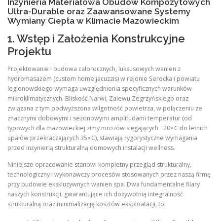
Inżynieria Materiałowa Obudów Kompozytowych
Ultra-Durable oraz Zaawansowane Systemy
Wymiany Ciepła w Klimacie Mazowieckim
1. Wstęp i Założenia Konstrukcyjne
Projektu
Projektowanie i budowa całorocznych, luksusowych wanien z
hydromasażem (custom home jacuzzis) w rejonie Serocka i powiatu
legionowskiego wymaga uwzględnienia specyficznych warunków
mikroklimatycznych. Bliskość Narwi, Zalewu Zegrzyńskiego oraz
związana z tym podwyższona wilgotność powietrza, w połączeniu ze
znacznymi dobowymi i sezonowymi amplitudami temperatur (od
typowych dla mazowieckiej zimy mrozów sięgających −20∘C do letnich
upałów przekraczających 35∘C), stawiają rygorystyczne wymagania
przed inżynierią strukturalną domowych instalacji wellness.
Niniejsze opracowanie stanowi kompletny przegląd strukturalny,
technologiczny i wykonawczy procesów stosowanych przez naszą firmę
przy budowie ekskluzywnych wanien spa. Dwa fundamentalne filary
naszych konstrukcji, gwarantujące ich dożywotnią integralność
strukturalną oraz minimalizację kosztów eksploatacji, to: