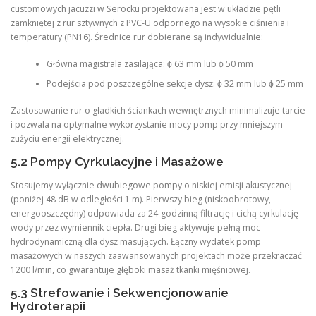
customowych jacuzzi w Serocku projektowana jest w układzie pętli
zamkniętej z rur sztywnych z PVC-U odpornego na wysokie ciśnienia i
temperatury (PN16). Średnice rur dobierane są indywidualnie:
Główna magistrala zasilająca: ϕ 63 mm lub ϕ 50 mm
Podejścia pod poszczególne sekcje dysz: ϕ 32 mm lub ϕ 25 mm
Zastosowanie rur o gładkich ściankach wewnętrznych minimalizuje tarcie
i pozwala na optymalne wykorzystanie mocy pomp przy mniejszym
zużyciu energii elektrycznej.
5.2 Pompy Cyrkulacyjne i Masażowe
Stosujemy wyłącznie dwubiegowe pompy o niskiej emisji akustycznej
(poniżej 48 dB w odległości 1 m). Pierwszy bieg (niskoobrotowy,
energooszczędny) odpowiada za 24-godzinną filtrację i cichą cyrkulację
wody przez wymiennik ciepła. Drugi bieg aktywuje pełną moc
hydrodynamiczną dla dysz masujących. Łączny wydatek pomp
masażowych w naszych zaawansowanych projektach może przekraczać
1200 l/min, co gwarantuje głęboki masaż tkanki mięśniowej.
5.3 Strefowanie i Sekwencjonowanie
Hydroterapii