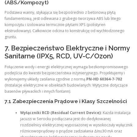
(ABS/Kompozyt)
Podstawa wanny, stykająca się bezpośrednio z betonową płytą
fundamentową, jest odlewana z grubego tworzywa ABS lub litego
kompozytu i izolowana termicznie płytami XPS (polistyren
ekstrudowany). Całkowicie odcina to konstrukcję od wychłodzonego
gruntu.
7. Bezpieczeństwo Elektryczne i Normy
Sanitarne (IPX5, RCD, UV-C/Ozon)
Połączenie wody i energii elektrycznej wymaga bezkompromisowego
podejścia do kwestii bezpieczeństwa inżynieryjnego. Projektujemy i
wykonujemy układy zasilania zgodnie z normą
PN-HD 60364-7-702
(Instalacje elektryczne w obiektach budowlanych: Wytyczne dotyczące
basenów pływackich i innych fontann).
7.1 Zabezpieczenia Prądowe i Klasy Szczelności
Wyłączniki RCD (Residual Current Device):
Każda instalacja
jacuzzi w Serocku podłączana jest do dedykowanej
rozdzielnicy elektrycznej wyposażonej w wysokoczuły wyłącznik
różnicowoprądowy o prądzie zadziałania ΔIn​≤30 mA oraz