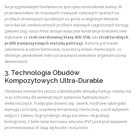
Na przygotowanym fundamencie spoczywa endoszkielet wanny. W
przeciwieństwie do masowych rozwiązań rynkowych opartych na
profilach drewnianych (podatnych na gnicie w wilgotnym klimacie
Serocka) lub cienkościennych profilach stalowych (zagrożonych korozją
galwaniczną), nasza firma stosuje wyłącznie konstrukcje kratownicowe
wykonane ze
stali nierdzewnej klasy AISI 316L
lub
strukturalnych
profili kompozytowych metodą pultruzji
. Rama ta jest trwale
zakotwiona w płycie betonowej za pomocą kotew chemicznych, co
eliminuje jakiekolwiek mikro-przesunięcia wywołane drganiami pomp
akwenowych.
3. Technologia Obudów
Kompozytowych Ultra-Durable
Obudowa zewnętrzna jacuzzi (cabinet) pełni dwojaką funkcję: estetyczną
oraz ochronną dla wewnętrznych systemów hydraulicznych i
elektronicznych. Tradycyjne drewno (np. świerk, modrzew syberyjski)
wymaga corocznej, uciążliwej konserwacji chemicznej, a pod wpływem
wilgoci z Zalewu Zegrzyńskiego ulega paczeniu i degradacji
biologicznej. Z kolei tanie tworzywa sztuczne (PVC) pod pod wpływem
promieniowania UV stają się kruche i tracą kolor.