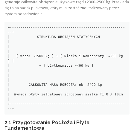
generuje całkowite obciążenie użytkowe rzędu 2300–2500 kg. Przekłada
się to na nacisk punktowy, który musi zostać zneutralizowany przez
system posadowienia.
+-------------------------------------------------------
--+

|             STRUKTURA OBCIĄŻEŃ STATYCZNYCH              
|

|                                                         
|

|   [ Woda: ~1500 kg ] + [ Niecka i Komponenty: ~500 kg 
] |

|              + [ Użytkownicy: ~400 kg ]                 
|

|                                                         
|

|         CAŁKOWITA MASA ROBOCZA: ok. 2400 kg             
|

|  Wymaga płyty żelbetowej zbrojonej siatką fi 8 / 10cm   
|

+-------------------------------------------------------
2.1 Przygotowanie Podłoża i Płyta
Fundamentowa