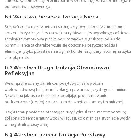
autorski system izolacji
Nordic Safe
wzzorowany jest na technologiach
budownictwa pasywnego.
6.1 Warstwa Pierwsza: Izolacja Niecki
Bezpośrednio na zewnętrzną stronę akrylowej niecki (wzmocnionej
uprzednio żywicą vinilesterową) natryskiwana jest wysokogęstościowa
zamkniętokomórkowa pianka poliuretanowa o grubości od 40 do
60 mm. Pianka ta charakteryzuje się doskonałą przyczepnością i
eliminuje ryzyko powstawania ognisk kondensacji pary wodnej na styku
z ciepłą niecką.
6.2 Warstwa Druga: Izolacja Obwodowa i
Refleksyjna
Wewnętrzne ściany paneli kompozytowych są wyłożone
wielowarstwową folią termoizolacyjną z warstwą czystego aluminium.
Działa ona jak lustro termiczne, odbijając promieniowanie
podczerwone (ciepło) z powrotem do wnętrza komory technicznej.
Dzięki temu powietrze otaczające rury hydrauliczne ma temperaturę
zbliżoną do temperatury wody w jacuzzi, co ogranicza stygnięcie wody
w magistrali przesyłowej.
6.3 Warstwa Trzecia: Izolacja Podstawy