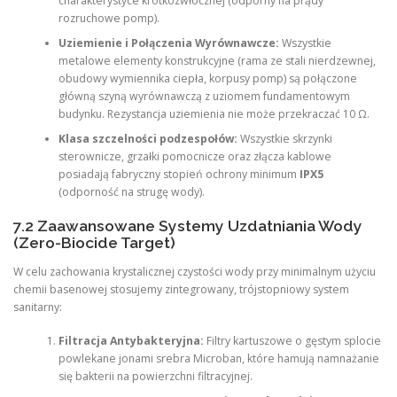
charakterystyce krótkozwłocznej (odporny na prądy
rozruchowe pomp).
Uziemienie i Połączenia Wyrównawcze:
Wszystkie
metalowe elementy konstrukcyjne (rama ze stali nierdzewnej,
obudowy wymiennika ciepła, korpusy pomp) są połączone
główną szyną wyrównawczą z uziomem fundamentowym
budynku. Rezystancja uziemienia nie może przekraczać 10 Ω.
Klasa szczelności podzespołów:
Wszystkie skrzynki
sterownicze, grzałki pomocnicze oraz złącza kablowe
posiadają fabryczny stopień ochrony minimum
IPX5
(odporność na strugę wody).
7.2 Zaawansowane Systemy Uzdatniania Wody
(Zero-Biocide Target)
W celu zachowania krystalicznej czystości wody przy minimalnym użyciu
chemii basenowej stosujemy zintegrowany, trójstopniowy system
sanitarny:
Filtracja Antybakteryjna:
Filtry kartuszowe o gęstym splocie
powlekane jonami srebra Microban, które hamują namnażanie
się bakterii na powierzchni filtracyjnej.