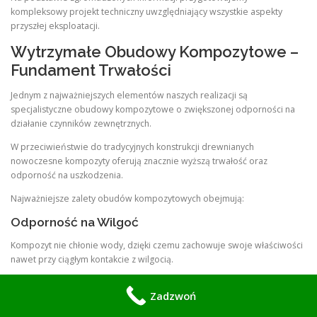
kompleksowy projekt techniczny uwzględniający wszystkie aspekty
przyszłej eksploatacji.
Wytrzymałe Obudowy Kompozytowe –
Fundament Trwałości
Jednym z najważniejszych elementów naszych realizacji są
specjalistyczne obudowy kompozytowe o zwiększonej odporności na
działanie czynników zewnętrznych.
W przeciwieństwie do tradycyjnych konstrukcji drewnianych
nowoczesne kompozyty oferują znacznie wyższą trwałość oraz
odporność na uszkodzenia.
Najważniejsze zalety obudów kompozytowych obejmują:
Odporność na Wilgoć
Kompozyt nie chłonie wody, dzięki czemu zachowuje swoje właściwości
nawet przy ciągłym kontakcie z wilgocią.
Stabilność Konstrukcyjna
Zadzwoń
Materiał nie odkształca się pod wpływem zmian temperatury oraz