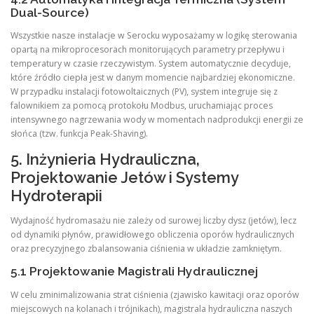
Dual-Source)
Wszystkie nasze instalacje w Serocku wyposażamy w logikę sterowania
opartą na mikroprocesorach monitorujących parametry przepływu i
temperatury w czasie rzeczywistym. System automatycznie decyduje,
które źródło ciepła jest w danym momencie najbardziej ekonomiczne.
W przypadku instalacji fotowoltaicznych (PV), system integruje się z
falownikiem za pomocą protokołu Modbus, uruchamiając proces
intensywnego nagrzewania wody w momentach nadprodukcji energii ze
słońca (tzw. funkcja Peak-Shaving).
5. Inżynieria Hydrauliczna,
Projektowanie Jetów i Systemy
Hydroterapii
Wydajność hydromasażu nie zależy od surowej liczby dysz (jetów), lecz
od dynamiki płynów, prawidłowego obliczenia oporów hydraulicznych
oraz precyzyjnego zbalansowania ciśnienia w układzie zamkniętym.
5.1 Projektowanie Magistrali Hydraulicznej
W celu zminimalizowania strat ciśnienia (zjawisko kawitacji oraz oporów
miejscowych na kolanach i trójnikach), magistrala hydrauliczna naszych