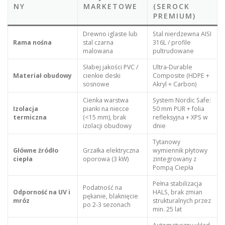
NY
MARKETOWE
(SEROCK
PREMIUM)
Drewno iglaste lub
Stal nierdzewna AISI
Rama nośna
stal czarna
316L / profile
malowana
pultrudowane
Słabej jakości PVC /
Ultra-Durable
Materiał obudowy
cienkie deski
Composite (HDPE +
sosnowe
Akryl + Carbon)
Cienka warstwa
System Nordic Safe:
Izolacja
pianki na niecce
50 mm PUR + folia
termiczna
(<15 mm), brak
refleksyjna + XPS w
izolacji obudowy
dnie
Tytanowy
Główne źródło
Grzałka elektryczna
wymiennik płytowy
ciepła
oporowa (3 kW)
zintegrowany z
Pompą Ciepła
Pełna stabilizacja
Podatność na
Odporność na UV i
HALS, brak zmian
pękanie, blaknięcie
mróz
strukturalnych przez
po 2-3 sezonach
min. 25 lat