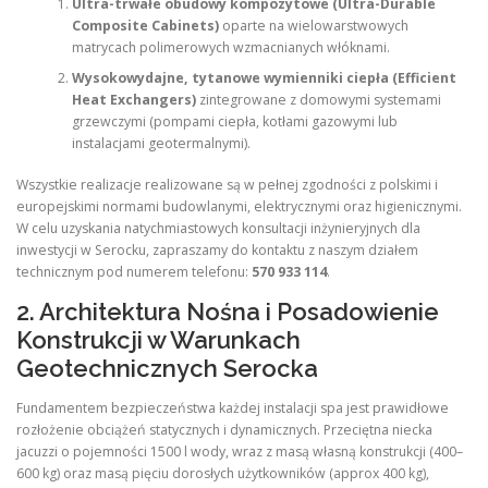
Ultra-trwałe obudowy kompozytowe (Ultra-Durable
Composite Cabinets)
oparte na wielowarstwowych
matrycach polimerowych wzmacnianych włóknami.
Wysokowydajne, tytanowe wymienniki ciepła (Efficient
Heat Exchangers)
zintegrowane z domowymi systemami
grzewczymi (pompami ciepła, kotłami gazowymi lub
instalacjami geotermalnymi).
Wszystkie realizacje realizowane są w pełnej zgodności z polskimi i
europejskimi normami budowlanymi, elektrycznymi oraz higienicznymi.
W celu uzyskania natychmiastowych konsultacji inżynieryjnych dla
inwestycji w Serocku, zapraszamy do kontaktu z naszym działem
technicznym pod numerem telefonu:
570 933 114
.
2. Architektura Nośna i Posadowienie
Konstrukcji w Warunkach
Geotechnicznych Serocka
Fundamentem bezpieczeństwa każdej instalacji spa jest prawidłowe
rozłożenie obciążeń statycznych i dynamicznych. Przeciętna niecka
jacuzzi o pojemności 1500 l wody, wraz z masą własną konstrukcji (400–
600 kg) oraz masą pięciu dorosłych użytkowników (approx 400 kg),