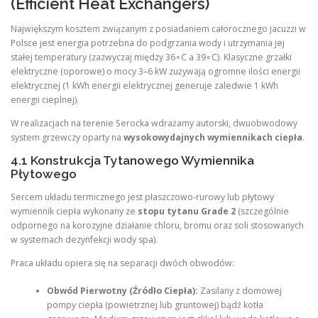
(Efficient Heat Exchangers)
Największym kosztem związanym z posiadaniem całorocznego jacuzzi w
Polsce jest energia potrzebna do podgrzania wody i utrzymania jej
stałej temperatury (zazwyczaj między 36∘C a 39∘C). Klasyczne grzałki
elektryczne (oporowe) o mocy 3–6 kW zużywają ogromne ilości energii
elektrycznej (1 kWh energii elektrycznej generuje zaledwie 1 kWh
energii cieplnej).
W realizacjach na terenie Serocka wdrażamy autorski, dwuobwodowy
system grzewczy oparty na
wysokowydajnych wymiennikach ciepła
.
4.1 Konstrukcja Tytanowego Wymiennika
Płytowego
Sercem układu termicznego jest płaszczowo-rurowy lub płytowy
wymiennik ciepła wykonany ze
stopu tytanu Grade 2
(szczególnie
odpornego na korozyjne działanie chloru, bromu oraz soli stosowanych
w systemach dezynfekcji wody spa).
Praca układu opiera się na separacji dwóch obwodów:
Obwód Pierwotny (Źródło Ciepła):
Zasilany z domowej
pompy ciepła (powietrznej lub gruntowej) bądź kotła