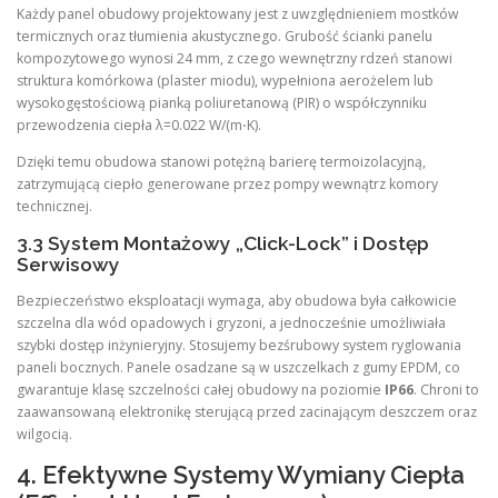
Każdy panel obudowy projektowany jest z uwzględnieniem mostków
termicznych oraz tłumienia akustycznego. Grubość ścianki panelu
kompozytowego wynosi 24 mm, z czego wewnętrzny rdzeń stanowi
struktura komórkowa (plaster miodu), wypełniona aerożelem lub
wysokogęstościową pianką poliuretanową (PIR) o współczynniku
przewodzenia ciepła λ=0.022 W/(m⋅K).
Dzięki temu obudowa stanowi potężną barierę termoizolacyjną,
zatrzymującą ciepło generowane przez pompy wewnątrz komory
technicznej.
3.3 System Montażowy „Click-Lock” i Dostęp
Serwisowy
Bezpieczeństwo eksploatacji wymaga, aby obudowa była całkowicie
szczelna dla wód opadowych i gryzoni, a jednocześnie umożliwiała
szybki dostęp inżynieryjny. Stosujemy bezśrubowy system ryglowania
paneli bocznych. Panele osadzane są w uszczelkach z gumy EPDM, co
gwarantuje klasę szczelności całej obudowy na poziomie
IP66
. Chroni to
zaawansowaną elektronikę sterującą przed zacinającym deszczem oraz
wilgocią.
4. Efektywne Systemy Wymiany Ciepła