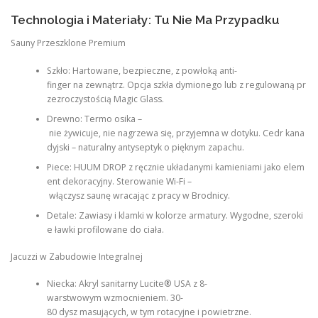
Technologia i Materiały: Tu Nie Ma Przypadku
Sauny Przeszklone Premium
Szkło: Hartowane, bezpieczne, z powłoką anti-
finger na zewnątrz. Opcja szkła dymionego lub z regulowaną pr
zezroczystością Magic Glass.
Drewno: Termo osika –
nie żywicuje, nie nagrzewa się, przyjemna w dotyku. Cedr kana
dyjski – naturalny antyseptyk o pięknym zapachu.
Piece: HUUM DROP z ręcznie układanymi kamieniami jako elem
ent dekoracyjny. Sterowanie Wi-Fi –
włączysz saunę wracając z pracy w Brodnicy.
Detale: Zawiasy i klamki w kolorze armatury. Wygodne, szeroki
e ławki profilowane do ciała.
Jacuzzi w Zabudowie Integralnej
Niecka: Akryl sanitarny Lucite® USA z 8-
warstwowym wzmocnieniem. 30-
80 dysz masujących, w tym rotacyjne i powietrzne.