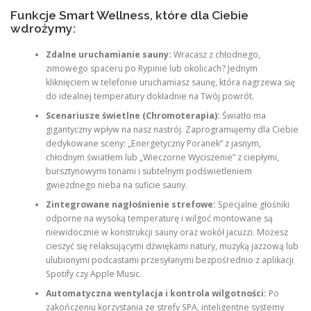
Funkcje Smart Wellness, które dla Ciebie
wdrożymy:
Zdalne uruchamianie sauny:
Wracasz z chłodnego,
zimowego spaceru po Rypinie lub okolicach? Jednym
kliknięciem w telefonie uruchamiasz saunę, która nagrzewa się
do idealnej temperatury dokładnie na Twój powrót.
Scenariusze świetlne (Chromoterapia):
Światło ma
gigantyczny wpływ na nasz nastrój. Zaprogramujemy dla Ciebie
dedykowane sceny: „Energetyczny Poranek” z jasnym,
chłodnym światłem lub „Wieczorne Wyciszenie” z ciepłymi,
bursztynowymi tonami i subtelnym podświetleniem
gwiezdnego nieba na suficie sauny.
Zintegrowane nagłośnienie strefowe:
Specjalne głośniki
odporne na wysoką temperaturę i wilgoć montowane są
niewidocznie w konstrukcji sauny oraz wokół jacuzzi. Możesz
cieszyć się relaksującymi dźwiękami natury, muzyką jazzową lub
ulubionymi podcastami przesyłanymi bezpośrednio z aplikacji
Spotify czy Apple Music.
Automatyczna wentylacja i kontrola wilgotności:
Po
zakończeniu korzystania ze strefy SPA, inteligentne systemy