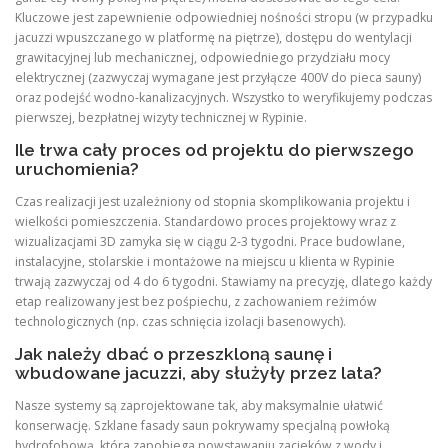
Kluczowe jest zapewnienie odpowiedniej nośności stropu (w przypadku
jacuzzi wpuszczanego w platformę na piętrze), dostępu do wentylacji
grawitacyjnej lub mechanicznej, odpowiedniego przydziału mocy
elektrycznej (zazwyczaj wymagane jest przyłącze 400V do pieca sauny)
oraz podejść wodno-kanalizacyjnych. Wszystko to weryfikujemy podczas
pierwszej, bezpłatnej wizyty technicznej w Rypinie.
Ile trwa cały proces od projektu do pierwszego
uruchomienia?
Czas realizacji jest uzależniony od stopnia skomplikowania projektu i
wielkości pomieszczenia. Standardowo proces projektowy wraz z
wizualizacjami 3D zamyka się w ciągu 2-3 tygodni. Prace budowlane,
instalacyjne, stolarskie i montażowe na miejscu u klienta w Rypinie
trwają zazwyczaj od 4 do 6 tygodni. Stawiamy na precyzję, dlatego każdy
etap realizowany jest bez pośpiechu, z zachowaniem reżimów
technologicznych (np. czas schnięcia izolacji basenowych).
Jak należy dbać o przeszkloną saunę i
wbudowane jacuzzi, aby służyły przez lata?
Nasze systemy są zaprojektowane tak, aby maksymalnie ułatwić
konserwację. Szklane fasady saun pokrywamy specjalną powłoką
hydrofobową, która zapobiega powstawaniu zacieków z wody i