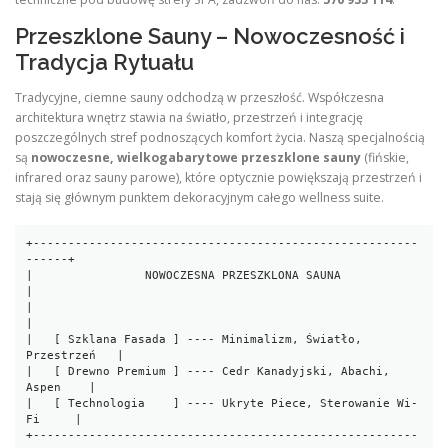
Przeszklone Sauny – Nowoczesność i
Tradycja Rytuału
Tradycyjne, ciemne sauny odchodzą w przeszłość. Współczesna
architektura wnętrz stawia na światło, przestrzeń i integrację
poszczególnych stref podnoszących komfort życia. Naszą specjalnością
są
nowoczesne, wielkogabarytowe przeszklone sauny
(fińskie,
infrared oraz sauny parowe), które optycznie powiększają przestrzeń i
stają się głównym punktem dekoracyjnym całego wellness suite.
+-------------------------------------------------------
------+

|                NOWOCZESNA PRZESZKLONA SAUNA                 
|

|                                                             
|

|   [ Szklana Fasada ] ---- Minimalizm, Światło, 
Przestrzeń   |

|   [ Drewno Premium ] ---- Cedr Kanadyjski, Abachi, 
Aspen    |

|   [ Technologia    ] ---- Ukryte Piece, Sterowanie Wi-
Fi     |

+-------------------------------------------------------