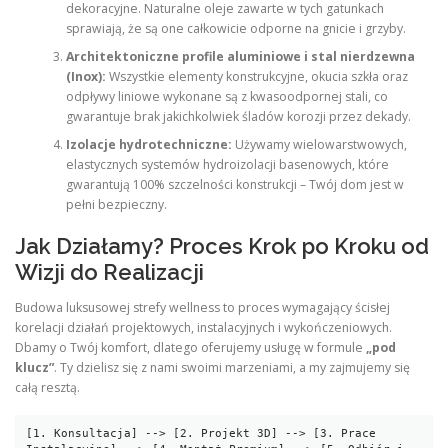
dekoracyjne. Naturalne oleje zawarte w tych gatunkach
sprawiają, że są one całkowicie odporne na gnicie i grzyby.
Architektoniczne profile aluminiowe i stal nierdzewna
(Inox):
Wszystkie elementy konstrukcyjne, okucia szkła oraz
odpływy liniowe wykonane są z kwasoodpornej stali, co
gwarantuje brak jakichkolwiek śladów korozji przez dekady.
Izolacje hydrotechniczne:
Używamy wielowarstwowych,
elastycznych systemów hydroizolacji basenowych, które
gwarantują 100% szczelności konstrukcji – Twój dom jest w
pełni bezpieczny.
Jak Działamy? Proces Krok po Kroku od
Wizji do Realizacji
Budowa luksusowej strefy wellness to proces wymagający ścisłej
korelacji działań projektowych, instalacyjnych i wykończeniowych.
Dbamy o Twój komfort, dlatego oferujemy usługę w formule
„pod
klucz”
. Ty dzielisz się z nami swoimi marzeniami, a my zajmujemy się
całą resztą.
[1. Konsultacja] --> [2. Projekt 3D] --> [3. Prace 