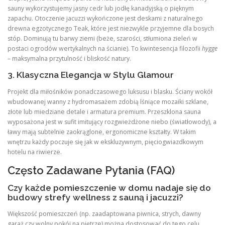
sauny wykorzystujemy jasny cedr lub jodłę kanadyjską o pięknym
zapachu. Otoczenie jacuzzi wykończone jest deskami z naturalnego
drewna egzotycznego Teak, które jest niezwykle przyjemne dla bosych
stóp. Dominują tu barwy ziemi (beże, szarości, stłumiona zieleń w
postaci ogrodów wertykalnych na ścianie). To kwintesencja filozofii
hygge
– maksymalna przytulność i bliskość natury.
3. Klasyczna Elegancja w Stylu Glamour
Projekt dla miłośników ponadczasowego luksusu i blasku. Ściany wokół
wbudowanej wanny z hydromasażem zdobią lśniące mozaiki szklane,
złote lub miedziane detale i armatura premium. Przeszklona sauna
wyposażona jest w sufit imitujący rozgwieżdżone niebo (światłowody), a
ławy mają subtelnie zaokrąglone, ergonomiczne kształty. W takim
wnętrzu każdy poczuje się jak w ekskluzywnym, pięciogwiazdkowym
hotelu na riwierze.
Często Zadawane Pytania (FAQ)
Czy każde pomieszczenie w domu nadaje się do
budowy strefy wellness z sauną i jacuzzi?
Większość pomieszczeń (np. zaadaptowana piwnica, strych, dawny
garaż czy wolny pokój na piętrze) można dostosować do tego celu.