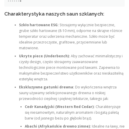
Charakterystyka naszych saun szklanych:
Szkło hartowane ESG:
Stosujemy wyłącznie bezpieczne,
grube szkło hartowane (8-10 mm), odporne na skrajne różnice
temperatur oraz uderzenia mechaniczne. Szkło może być
idealnie przezroczyste, grafitowe, przyciemniane lub
matowione.
Ukryte piece (Underbench):
Aby zachować minimalistyczny i
czysty design, często stosujemy zaawansowane
technologicznie piece montowane pod ławami. Zapewnia to
maksymalne bezpieczeństwo użytkowników oraz nieskazitelną
estetykę wnętrza.
Ekskluzywne gatunki drewna:
Do wykończenia wnętrza
sauny używamy selekcjonowanego drewna o niskiej
przewodności cieplnej i pięknej teksturze, takiego jak:
Cedr Kanadyjski (Western Red Cedar):
Charakteryzuje
się niesamowitym, naturalnym aromatem i bogatą paletą
barw (od jasnego beżu po głęboki brąz).
Abachi (Afrykańskie drewno zimne):
Idealne na ławy, nie