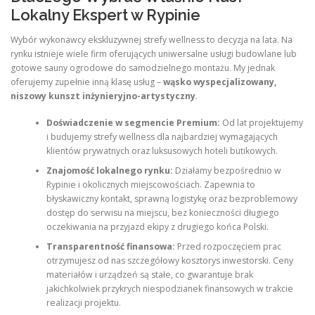
Lokalny Ekspert w Rypinie
Wybór wykonawcy ekskluzywnej strefy wellness to decyzja na lata. Na
rynku istnieje wiele firm oferujących uniwersalne usługi budowlane lub
gotowe sauny ogrodowe do samodzielnego montażu. My jednak
oferujemy zupełnie inną klasę usług –
wąsko wyspecjalizowany,
niszowy kunszt inżynieryjno-artystyczny
.
Doświadczenie w segmencie Premium:
Od lat projektujemy
i budujemy strefy wellness dla najbardziej wymagających
klientów prywatnych oraz luksusowych hoteli butikowych.
Znajomość lokalnego rynku:
Działamy bezpośrednio w
Rypinie i okolicznych miejscowościach. Zapewnia to
błyskawiczny kontakt, sprawną logistykę oraz bezproblemowy
dostęp do serwisu na miejscu, bez konieczności długiego
oczekiwania na przyjazd ekipy z drugiego końca Polski.
Transparentność finansowa:
Przed rozpoczęciem prac
otrzymujesz od nas szczegółowy kosztorys inwestorski. Ceny
materiałów i urządzeń są stałe, co gwarantuje brak
jakichkolwiek przykrych niespodzianek finansowych w trakcie
realizacji projektu.