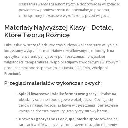
osuszania i wentylacji automatycznie doprowadzą wilgotność
powietrza w pomieszczeniu do optymalnego poziomu,
chroniąc mury i luksusowe wykończenia przed wilgocią.
Materiały Najwyższej Klasy – Detale,
Które Tworzą Różnicę
Luksus tkwi w szczegółach. Podczas budowy wellness suite w Rypinie
korzystamy wyłącznie z materiałów certyfikowanych, odpornych na
specyficzne warunki panujące w pomieszczeniach o wysokiej
wilgotności i temperaturze. Współpracujemy z wiodącymi światowymi
producentami podzespołów (m.in. Harvia, EOS, Tylo, Whirlpool
Premium).
Przegląd materiałów wykończeniowych:
Spieki kwarcowe i wielkoformatowe gresy:
Idealne na
okładziny ścienne i podłogowe wokół jacuzzi. Cechują się
zerową nasiąkliwością, są łatwe w czyszczeniu i perfekcyjnie
imitują najdroższe marmury, granity czy surowy beton.
Drewno Egzotyczne (Teak, Ipe, Merbau):
Stosowane na
tarasach wokół wanny z hydromasażem oraz jako elementy