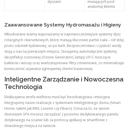
dyszami
masujących pod
anatomię klienta
Zaawansowane Systemy Hydromasażu i Higieny
Wbudowane wanny wyposażamy w najnowocześniejsze systemy dysz
rotacyjnych i kierunkowych, które masują kluczowe partie ciała – od stóp,
przez odcinek lędźwiowy, aż po kark. Bezpieczeństwo i czystość wody
stoją u nas na pierwszym miejscu. Stosujemy automatyczne systemy
dezynfekcji ozonowej (Ozone Generator), lampy UV-C niszczące
bakterie i wirusy oraz wielostopniowe filtry ciśnieniowe, co minimalizuje
konieczność używania agresywnej chemii basenowej.
Inteligentne Zarządzanie i Nowoczesna
Technologia
Ekskluzywna strefa wellness musi być bezobsługowa i intuicyjna.
Integrujemy nasze realizacje z systemami inteligentnego domu (Smart
Home, takimi jak KNX, Loxone czy Fibaro). Oznacza to, że swoim
domowym SPA możesz zarządzać z poziomu dedykowanego panelu
dotykowego na ścianie lub za pomocą aplikacji w smartfonie z
dowolnego miejsca na świecie.