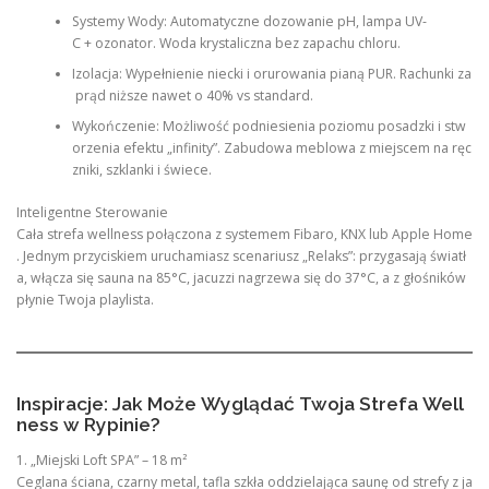
Systemy Wody: Automatyczne dozowanie pH, lampa UV-
C + ozonator. Woda krystaliczna bez zapachu chloru.
Izolacja: Wypełnienie niecki i orurowania pianą PUR. Rachunki za
prąd niższe nawet o 40% vs standard.
Wykończenie: Możliwość podniesienia poziomu posadzki i stw
orzenia efektu „infinity”. Zabudowa meblowa z miejscem na ręc
zniki, szklanki i świece.
Inteligentne Sterowanie
Cała strefa wellness połączona z systemem Fibaro, KNX lub Apple Home
. Jednym przyciskiem uruchamiasz scenariusz „Relaks”: przygasają światł
a, włącza się sauna na 85°C, jacuzzi nagrzewa się do 37°C, a z głośników
płynie Twoja playlista.
Inspiracje: Jak Może Wyglądać Twoja Strefa Well
ness w Rypinie?
1. „Miejski Loft SPA” – 18 m²
Ceglana ściana, czarny metal, tafla szkła oddzielająca saunę od strefy z ja