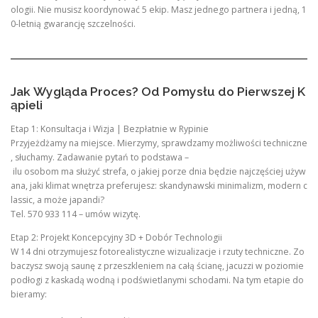
ologii. Nie musisz koordynować 5 ekip. Masz jednego partnera i jedną, 1
0-letnią gwarancję szczelności.
Jak Wygląda Proces? Od Pomysłu do Pierwszej K
ąpieli
Etap 1: Konsultacja i Wizja | Bezpłatnie w Rypinie
Przyjeżdżamy na miejsce. Mierzymy, sprawdzamy możliwości techniczne
, słuchamy. Zadawanie pytań to podstawa –
ilu osobom ma służyć strefa, o jakiej porze dnia będzie najczęściej używ
ana, jaki klimat wnętrza preferujesz: skandynawski minimalizm, modern c
lassic, a może japandi?
Tel. 570 933 114 – umów wizytę.
Etap 2: Projekt Koncepcyjny 3D + Dobór Technologii
W 14 dni otrzymujesz fotorealistyczne wizualizacje i rzuty techniczne. Zo
baczysz swoją saunę z przeszkleniem na całą ścianę, jacuzzi w poziomie
podłogi z kaskadą wodną i podświetlanymi schodami. Na tym etapie do
bieramy: