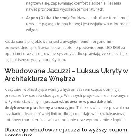
nagrzewa się, zapewniając komfort siedzenia i leżenia
nawet przy bardzo wysokich temperaturach.
Aspen (Osika thermo):
Poddawana obróbce termicznej,
uzyskuje piękną, ciemną barwę i jest wyjątkowo odporna na
wilgoć.
Każda sauna projektowana jest z uwzględnieniem ergonomii –
odpowiednie sprofilowanie ław, subtelne podświetlenie LED RGB za
oparciami oraz zintegrowane systemy audio sprawiają, że seans staje
się multisensorycznym przeżyciem.
Wbudowane Jacuzzi – Luksus Ukryty w
Architekturze Wnętrza
Klasyczne, wolnostojące wanny z hydromasażem często dominują
przestrzeń w sposób chaotyczny. W naszych projektach realizowanych
w Rypinie stawiamy na
jacuzzi wbudowane w posadzkę lub
dedykowane platformy aranżacyjne
. Takie rozwiązanie pozwala na
uzyskanie idealnie równej linii podłogi, co nadaje wnętrzu luksusowy,
hotelowy charakter i ułatwia wchodzenie oraz wychodzenie z kąpieli.
Dlaczego wbudowane jacuzzi to wyższy poziom
komfortu?