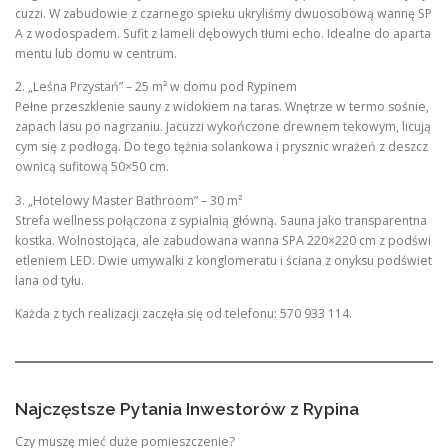
cuzzi. W zabudowie z czarnego spieku ukryliśmy dwuosobową wannę SP
A z wodospadem. Sufit z lameli dębowych tłumi echo. Idealne do aparta
mentu lub domu w centrum.
2. „Leśna Przystań” – 25 m² w domu pod Rypinem
Pełne przeszklenie sauny z widokiem na taras. Wnętrze w termo sośnie,
zapach lasu po nagrzaniu. Jacuzzi wykończone drewnem tekowym, licują
cym się z podłogą. Do tego tężnia solankowa i prysznic wrażeń z deszcz
ownicą sufitową 50×50 cm.
3. „Hotelowy Master Bathroom” – 30 m²
Strefa wellness połączona z sypialnią główną. Sauna jako transparentna
kostka. Wolnostojąca, ale zabudowana wanna SPA 220×220 cm z podświ
etleniem LED. Dwie umywalki z konglomeratu i ściana z onyksu podświet
lana od tyłu.
Każda z tych realizacji zaczęła się od telefonu: 570 933 114.
Najczęstsze Pytania Inwestorów z Rypina
Czy muszę mieć duże pomieszczenie?