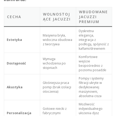
WBUDOWANE
WOLNOSTOJ
CECHA
JACUZZI
ĄCE JACUZZI
PREMIUM
Dyskretna
Masywna bryła,
elegancja,
Estetyka
widoczna obudowa
integracja z
z tworzywa
podłogą, spójność z
kaflami/drewnem
Komfortowe
Wymaga
wejście
Dostępność
wchodzenia po
bezpośrednio z
stopniach
poziomu posadzki
Pompy i systemy
Głośniejsza praca
filtracji ukryte w
Akustyka
pomp (brak izolacji
dedykowanej
otoczenia)
maszynowni,
absolutna cisza
Możliwość
Gotowe niecki z
indywidualnego
Personalizacja
fabrycznymi
ułożenia dysz