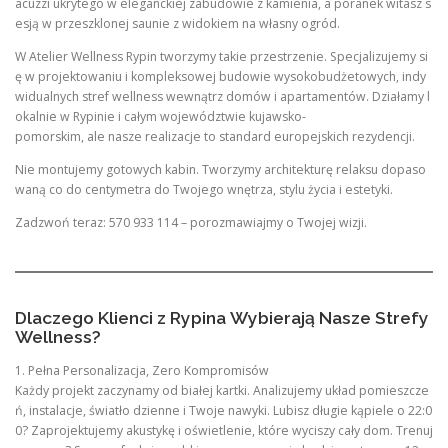
acuzzi ukrytego w eleganckiej zabudowie z kamienia, a poranek witasz s
esją w przeszklonej saunie z widokiem na własny ogród.
W Atelier Wellness Rypin tworzymy takie przestrzenie. Specjalizujemy si
ę w projektowaniu i kompleksowej budowie wysokobudżetowych, indy
widualnych stref wellness wewnątrz domów i apartamentów. Działamy l
okalnie w Rypinie i całym województwie kujawsko-
pomorskim, ale nasze realizacje to standard europejskich rezydencji.
Nie montujemy gotowych kabin. Tworzymy architekturę relaksu dopaso
waną co do centymetra do Twojego wnętrza, stylu życia i estetyki.
Zadzwoń teraz: 570 933 114 – porozmawiajmy o Twojej wizji.
Dlaczego Klienci z Rypina Wybierają Nasze Strefy
Wellness?
1. Pełna Personalizacja, Zero Kompromisów
Każdy projekt zaczynamy od białej kartki. Analizujemy układ pomieszcze
ń, instalacje, światło dzienne i Twoje nawyki. Lubisz długie kąpiele o 22:0
0? Zaprojektujemy akustykę i oświetlenie, które wyciszy cały dom. Trenuj