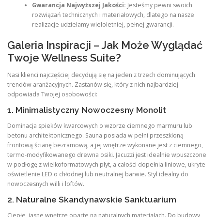
Gwarancja Najwyższej Jakości:
Jesteśmy pewni swoich
rozwiązań technicznych i materiałowych, dlatego na nasze
realizacje udzielamy wieloletniej, pełnej gwarancji.
Galeria Inspiracji – Jak Może Wyglądać
Twoje Wellness Suite?
Nasi klienci najczęściej decydują się na jeden z trzech dominujących
trendów aranżacyjnych. Zastanów się, który z nich najbardziej
odpowiada Twojej osobowości:
1. Minimalistyczny Nowoczesny Monolit
Dominacja spieków kwarcowych o wzorze ciemnego marmuru lub
betonu architektonicznego. Sauna posiada w pełni przeszkloną
frontową ścianę bezramową, a jej wnętrze wykonane jest z ciemnego,
termo-modyfikowanego drewna osiki. Jacuzzi jest idealnie wpuszczone
w podłogę z wielkoformatowych płyt, a całości dopełnia liniowe, ukryte
oświetlenie LED o chłodnej lub neutralnej barwie. Styl idealny do
nowoczesnych willi i loftów.
2. Naturalne Skandynawskie Sanktuarium
Ciepłe, jasne wnętrze oparte na naturalnych materiałach. Do budowy