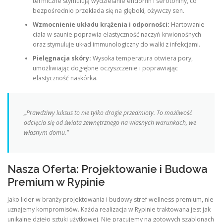
termiczne stymulują wydzielanie endorfin i serotoniny, co
bezpośrednio przekłada się na głęboki, ożywczy sen.
Wzmocnienie układu krążenia i odporności:
Hartowanie
ciała w saunie poprawia elastyczność naczyń krwionośnych
oraz stymuluje układ immunologiczny do walki z infekcjami.
Pielęgnacja skóry:
Wysoka temperatura otwiera pory,
umożliwiając dogłębne oczyszczenie i poprawiając
elastyczność naskórka.
„Prawdziwy luksus to nie tylko drogie przedmioty. To możliwość
odcięcia się od świata zewnętrznego na własnych warunkach, we
własnym domu.”
Nasza Oferta: Projektowanie i Budowa
Premium w Rypinie
Jako lider w branży projektowania i budowy stref wellness premium, nie
uznajemy kompromisów. Każda realizacja w Rypinie traktowana jest jak
unikalne dzieło sztuki użytkowej. Nie pracujemy na gotowych szablonach