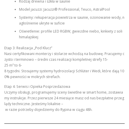
Rodzaj drewna i szkła w saunie
Model jacuzzi: Jacuzzi® Professional, Teuco, AstralPool
Systemy: rekuperacja powietrza w saunie, ozonowanie wody, n
agłośnienie ukryte w suficie
Oświetlenie: profile LED RGBW, gwiezdne niebo, kinkiety z soli
himalajskiej
Etap 3: Realizacja „Pod Klucz”
Nasi certyfikowani monterzy i stolarze wchodzą na budowę. Pracujemy c
zysto i terminowo – średni czas realizacji kompletnej strefy 15-
25 m² to 6-
8 tygodni. Stosujemy systemy hydroizolacji Schlüter i Wedi, które dają 10
0% pewności w mokrych strefach.
Etap 4: Serwis i Opieka Posprzedażowa
Uczymy obsługi, programujemy sceny świetlne w smart home, zostawia
my instrukcje. Przez pierwsze 24 miesiące masz od nas bezpłatne przeg
lądy techniczne. Jesteśmy lokalnie –
w razie potrzeby dojedziemy do Rypina w ciągu 48h.