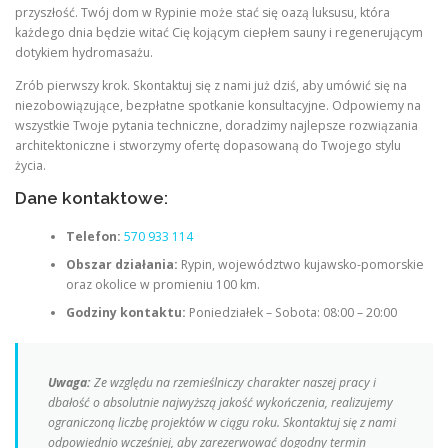
przyszłość. Twój dom w Rypinie może stać się oazą luksusu, która
każdego dnia będzie witać Cię kojącym ciepłem sauny i regenerującym
dotykiem hydromasażu.
Zrób pierwszy krok. Skontaktuj się z nami już dziś, aby umówić się na
niezobowiązujące, bezpłatne spotkanie konsultacyjne. Odpowiemy na
wszystkie Twoje pytania techniczne, doradzimy najlepsze rozwiązania
architektoniczne i stworzymy ofertę dopasowaną do Twojego stylu
życia.
Dane kontaktowe:
Telefon:
570 933 114
Obszar działania:
Rypin, województwo kujawsko-pomorskie
oraz okolice w promieniu 100 km.
Godziny kontaktu:
Poniedziałek – Sobota: 08:00 – 20:00
Uwaga:
Ze względu na rzemieślniczy charakter naszej pracy i
dbałość o absolutnie najwyższą jakość wykończenia, realizujemy
ograniczoną liczbę projektów w ciągu roku. Skontaktuj się z nami
odpowiednio wcześniej, aby zarezerwować dogodny termin