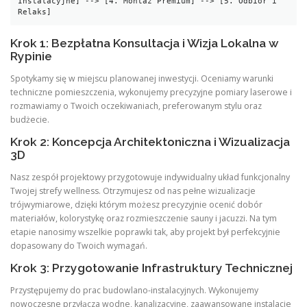
Instalacyjne] --> [4. Montaż Premium] --> [5. Odbiór i 
Krok 1: Bezpłatna Konsultacja i Wizja Lokalna w
Rypinie
Spotykamy się w miejscu planowanej inwestycji. Oceniamy warunki
techniczne pomieszczenia, wykonujemy precyzyjne pomiary laserowe i
rozmawiamy o Twoich oczekiwaniach, preferowanym stylu oraz
budżecie.
Krok 2: Koncepcja Architektoniczna i Wizualizacja
3D
Nasz zespół projektowy przygotowuje indywidualny układ funkcjonalny
Twojej strefy wellness. Otrzymujesz od nas pełne wizualizacje
trójwymiarowe, dzięki którym możesz precyzyjnie ocenić dobór
materiałów, kolorystykę oraz rozmieszczenie sauny i jacuzzi. Na tym
etapie nanosimy wszelkie poprawki tak, aby projekt był perfekcyjnie
dopasowany do Twoich wymagań.
Krok 3: Przygotowanie Infrastruktury Technicznej
Przystępujemy do prac budowlano-instalacyjnych. Wykonujemy
nowoczesne przyłącza wodne, kanalizacyjne, zaawansowane instalacje