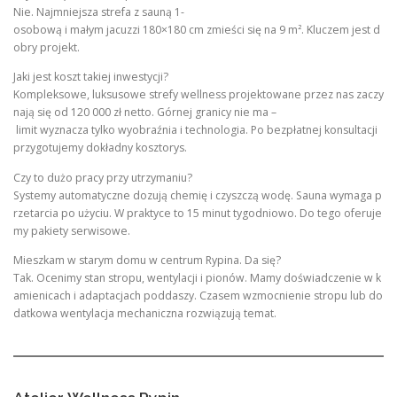
Nie. Najmniejsza strefa z sauną 1-
osobową i małym jacuzzi 180×180 cm zmieści się na 9 m². Kluczem jest d
obry projekt.
Jaki jest koszt takiej inwestycji?
Kompleksowe, luksusowe strefy wellness projektowane przez nas zaczy
nają się od 120 000 zł netto. Górnej granicy nie ma –
limit wyznacza tylko wyobraźnia i technologia. Po bezpłatnej konsultacji
przygotujemy dokładny kosztorys.
Czy to dużo pracy przy utrzymaniu?
Systemy automatyczne dozują chemię i czyszczą wodę. Sauna wymaga p
rzetarcia po użyciu. W praktyce to 15 minut tygodniowo. Do tego oferuje
my pakiety serwisowe.
Mieszkam w starym domu w centrum Rypina. Da się?
Tak. Ocenimy stan stropu, wentylacji i pionów. Mamy doświadczenie w k
amienicach i adaptacjach poddaszy. Czasem wzmocnienie stropu lub do
datkowa wentylacja mechaniczna rozwiązują temat.