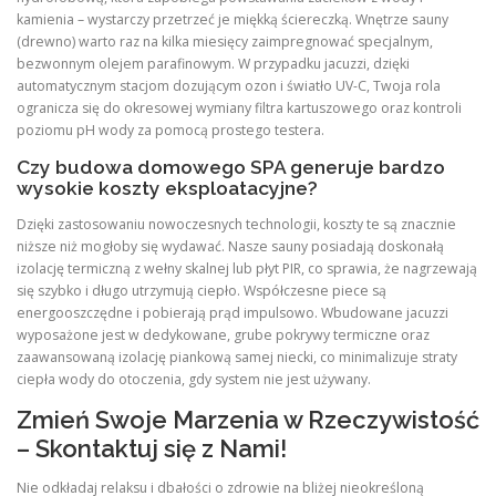
kamienia – wystarczy przetrzeć je miękką ściereczką. Wnętrze sauny
(drewno) warto raz na kilka miesięcy zaimpregnować specjalnym,
bezwonnym olejem parafinowym. W przypadku jacuzzi, dzięki
automatycznym stacjom dozującym ozon i światło UV-C, Twoja rola
ogranicza się do okresowej wymiany filtra kartuszowego oraz kontroli
poziomu pH wody za pomocą prostego testera.
Czy budowa domowego SPA generuje bardzo
wysokie koszty eksploatacyjne?
Dzięki zastosowaniu nowoczesnych technologii, koszty te są znacznie
niższe niż mogłoby się wydawać. Nasze sauny posiadają doskonałą
izolację termiczną z wełny skalnej lub płyt PIR, co sprawia, że nagrzewają
się szybko i długo utrzymują ciepło. Współczesne piece są
energooszczędne i pobierają prąd impulsowo. Wbudowane jacuzzi
wyposażone jest w dedykowane, grube pokrywy termiczne oraz
zaawansowaną izolację piankową samej niecki, co minimalizuje straty
ciepła wody do otoczenia, gdy system nie jest używany.
Zmień Swoje Marzenia w Rzeczywistość
– Skontaktuj się z Nami!
Nie odkładaj relaksu i dbałości o zdrowie na bliżej nieokreśloną