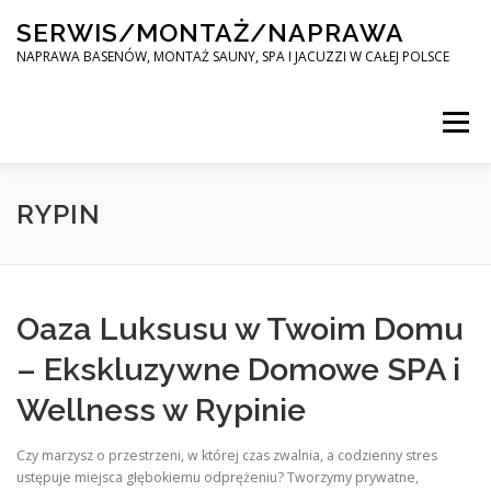
Skip
SERWIS/MONTAŻ/NAPRAWA
to
content
NAPRAWA BASENÓW, MONTAŻ SAUNY, SPA I JACUZZI W CAŁEJ POLSCE
Menu
SPA SERWIS
RYPIN
MONTAŻ SAUNY, SPA, JACUZI W CAŁEJ POLSCE
Oaza Luksusu w Twoim Domu
– Ekskluzywne Domowe SPA i
KONTAKT
Wellness w Rypinie
Czy marzysz o przestrzeni, w której czas zwalnia, a codzienny stres
ustępuje miejsca głębokiemu odprężeniu? Tworzymy prywatne,