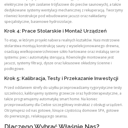
elektryczne (w tym zasilanie trójfazowe do pieców saunowych), a także
dedykowane systemy wentylacji mechanicznej z rekuperacją. Tworzymy
również konstrukcje pod wbudowanie jacuzzi oraz nakładamy
specjalistyczne, basenowe hydroizolacje.
Krok 4: Prace Stolarskie i Montaż Urządzeń
To etap, w którym projekt nabiera realnych kształtów. Nasi mistrzowie
stolarstwa montują konstrukcję sauny z wyselekcjonowanego drewna,
osadzają wielkopowierzchniowe szkło hartowane oraz instalują serce
systemu: piec i automatykę sterującą. Równolegle montowane jest
jacuzzi, systemy filtracji, dysze oraz luksusowe okładziny ścienne i
podłogowe.
Krok 5: Kalibracja, Testy i Przekazanie Inwestycji
Przed oddaniem strefy do użytku przeprowadzamy rygorystyczne testy
szczelności, kalibrujemy systemy grzewcze oraz hydroterapeutyczne, a
także programujemy automatykę smart home. Na koniec
przeprowadzamy dla Ciebie szczegółowy instruktaż z obsługi urządzeń.
Otrzymujesz od nas gotowe, lśniące czystością domowe SPA, gotowe
do pierwszego, relaksującego seansu.
Dlaczego Wybrać Właśnie Nas?