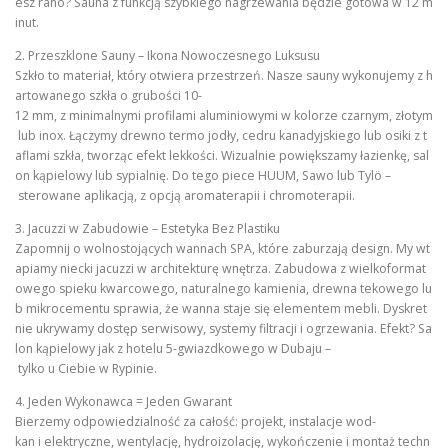
esz rano? Sauna z funkcją szybkiego nagrzewania będzie gotowa w 12 m
inut.
2. Przeszklone Sauny – Ikona Nowoczesnego Luksusu
Szkło to materiał, który otwiera przestrzeń. Nasze sauny wykonujemy z h
artowanego szkła o grubości 10-
12 mm, z minimalnymi profilami aluminiowymi w kolorze czarnym, złotym
lub inox. Łączymy drewno termo jodły, cedru kanadyjskiego lub osiki z t
aflami szkła, tworząc efekt lekkości. Wizualnie powiększamy łazienkę, sal
on kąpielowy lub sypialnię. Do tego piece HUUM, Sawo lub Tylö –
sterowane aplikacją, z opcją aromaterapii i chromoterapii.
3. Jacuzzi w Zabudowie – Estetyka Bez Plastiku
Zapomnij o wolnostojących wannach SPA, które zaburzają design. My wt
apiamy niecki jacuzzi w architekturę wnętrza. Zabudowa z wielkoformat
owego spieku kwarcowego, naturalnego kamienia, drewna tekowego lu
b mikrocementu sprawia, że wanna staje się elementem mebli. Dyskret
nie ukrywamy dostęp serwisowy, systemy filtracji i ogrzewania. Efekt? Sa
lon kąpielowy jak z hotelu 5-gwiazdkowego w Dubaju –
tylko u Ciebie w Rypinie.
4. Jeden Wykonawca = Jeden Gwarant
Bierzemy odpowiedzialność za całość: projekt, instalacje wod-
kan i elektryczne, wentylację, hydroizolację, wykończenie i montaż techn