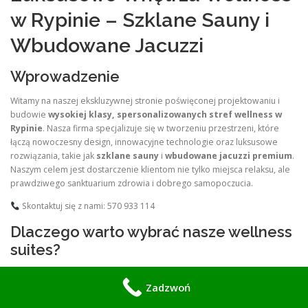
w Rypinie – Szklane Sauny i
Wbudowane Jacuzzi
Wprowadzenie
Witamy na naszej ekskluzywnej stronie poświęconej projektowaniu i
budowie
wysokiej klasy, spersonalizowanych stref wellness w
Rypinie
. Nasza firma specjalizuje się w tworzeniu przestrzeni, które
łączą nowoczesny design, innowacyjne technologie oraz luksusowe
rozwiązania, takie jak
szklane sauny
i
wbudowane jacuzzi premium
.
Naszym celem jest dostarczenie klientom nie tylko miejsca relaksu, ale
prawdziwego sanktuarium zdrowia i dobrego samopoczucia.
Skontaktuj się z nami: 570 933 114
Dlaczego warto wybrać nasze wellness
suites?
Indywidualny projekt
Zadzwoń
Każdy projekt powstaje w ścisłej współpracy z klientem. Tworzymy