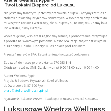
Atelier Wellness Rypin –
Twoi Lokalni Eksperci od Luksusu
Nie jesteśmy franczyzą. Jesteśmy pracownią z Kujaw. Łączymy rzemiosło
stolarskie z wiedzą inżynierów sanitarnych. Współpracujemy z architekta
mi wnętrz z Torunia i Warszawy, ale budujemy tu, na miejscu. Znamy loka
lne warunki, ekipy i urzędy.
Wybierając nas, wspierasz regionalny biznes, a jednocześnie otrzymujes
z produkt na światowym poziomie. Nasze realizacje znajdziesz w Rypini
e, Brodnicy, Golubiu-Dobrzyniu i osiedlach pod Toruniem.
Przestań marzyć o SPA. Zacznij z niego korzystać codziennie.
Zadzwoń do naszego projektanta: 570 933 114
Odpiszemy też na SMS. Działamy pn-pt 9:00-18:00, sob 10:00-14:00.
Atelier Wellness Rypin
Projekt & Budowa Prywatnych Stref Wellness
ul. Dworcowa 3, 87-500 Rypin
biuro@atelierwellness-rypin.pl
Prywatność, Zdrowie, Prestiż – Zamknięte w Twoich Czterech Ścianach.
Luksusowe Wnętrza Wellness