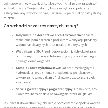
ani masowych rozwiązaniach katalogowych. Analizujemy przestrzeń
architektoniczną Twojego domu, Twoje nawyki oraz potrzeby
estetyczne, aby stworzyć spójną, lulinarną i w pełni funkcjonalną strefę
relaksu.
Co wchodzi w zakres naszych usług?
Indywidualne doradztwo architektoniczne:
Analiza
techniczna pomieszczenia pod kątem wentylacji, przyłączy
wodno-kanalizacyjnych oraz instalacji elektrycznych.
Wizualizacje 3D:
Przed rozpoczęciem jakichkolwiek prac
budowlanych zobaczysz fotorealistyczny projekt swojego
nowego domowego SPA.
Kompleksowe wykonawstwo:
Od prac instalacyjnych i
hydroizolacji, przez montaż urządzeń, aż po luksusowe
wykończenie wnętrz (kamień, drewno egzotyczne, spieki
kwarcowe).
Serwis gwarancyjny i pogwarancyjny:
Dbamy o to, aby
Twoje wellness działało bezawaryjnie przez długie lata.
Jeśli chcesz dowiedzieć się, czy Twoje pomieszczenie spełnia warunki
techniczne pod budowę strefy SPA, zadzwoń do nas:
570 933 114
.