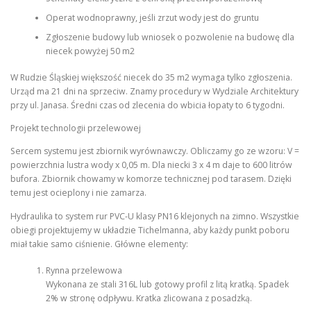
Operat wodnoprawny, jeśli zrzut wody jest do gruntu
Zgłoszenie budowy lub wniosek o pozwolenie na budowę dla
niecek powyżej 50 m2
W Rudzie Śląskiej większość niecek do 35 m2 wymaga tylko zgłoszenia.
Urząd ma 21 dni na sprzeciw. Znamy procedury w Wydziale Architektury
przy ul. Janasa. Średni czas od zlecenia do wbicia łopaty to 6 tygodni.
Projekt technologii przelewowej
Sercem systemu jest zbiornik wyrównawczy. Obliczamy go ze wzoru: V =
powierzchnia lustra wody x 0,05 m. Dla niecki 3 x 4 m daje to 600 litrów
bufora. Zbiornik chowamy w komorze technicznej pod tarasem. Dzięki
temu jest ocieplony i nie zamarza.
Hydraulika to system rur PVC-U klasy PN16 klejonych na zimno. Wszystkie
obiegi projektujemy w układzie Tichelmanna, aby każdy punkt poboru
miał takie samo ciśnienie. Główne elementy:
Rynna przelewowa
Wykonana ze stali 316L lub gotowy profil z litą kratką. Spadek
2% w stronę odpływu. Kratka zlicowana z posadzką.