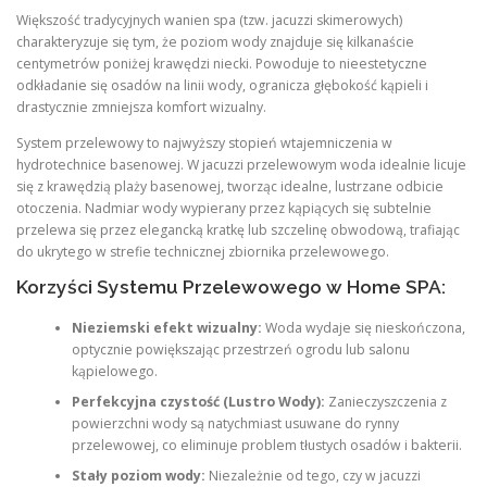
Większość tradycyjnych wanien spa (tzw. jacuzzi skimerowych)
charakteryzuje się tym, że poziom wody znajduje się kilkanaście
centymetrów poniżej krawędzi niecki. Powoduje to nieestetyczne
odkładanie się osadów na linii wody, ogranicza głębokość kąpieli i
drastycznie zmniejsza komfort wizualny.
System przelewowy to najwyższy stopień wtajemniczenia w
hydrotechnice basenowej. W jacuzzi przelewowym woda idealnie licuje
się z krawędzią plaży basenowej, tworząc idealne, lustrzane odbicie
otoczenia. Nadmiar wody wypierany przez kąpiących się subtelnie
przelewa się przez elegancką kratkę lub szczelinę obwodową, trafiając
do ukrytego w strefie technicznej zbiornika przelewowego.
Korzyści Systemu Przelewowego w Home SPA:
Nieziemski efekt wizualny:
Woda wydaje się nieskończona,
optycznie powiększając przestrzeń ogrodu lub salonu
kąpielowego.
Perfekcyjna czystość (Lustro Wody):
Zanieczyszczenia z
powierzchni wody są natychmiast usuwane do rynny
przelewowej, co eliminuje problem tłustych osadów i bakterii.
Stały poziom wody:
Niezależnie od tego, czy w jacuzzi