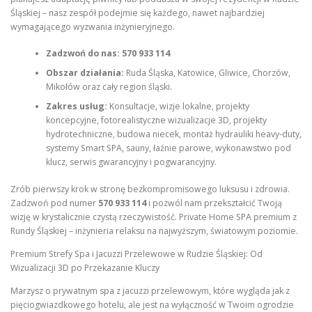
Śląskiej – nasz zespół podejmie się każdego, nawet najbardziej
wymagającego wyzwania inżynieryjnego.
Zadzwoń do nas:
570 933 114
Obszar działania:
Ruda Śląska, Katowice, Gliwice, Chorzów,
Mikołów oraz cały region śląski.
Zakres usług:
Konsultacje, wizje lokalne, projekty
koncepcyjne, fotorealistyczne wizualizacje 3D, projekty
hydrotechniczne, budowa niecek, montaż hydrauliki heavy-duty,
systemy Smart SPA, sauny, łaźnie parowe, wykonawstwo pod
klucz, serwis gwarancyjny i pogwarancyjny.
Zrób pierwszy krok w stronę bezkompromisowego luksusu i zdrowia.
Zadzwoń pod numer
570 933 114
i pozwól nam przekształcić Twoją
wizję w krystalicznie czystą rzeczywistość. Private Home SPA premium z
Rundy Śląskiej – inżynieria relaksu na najwyższym, światowym poziomie.
Premium Strefy Spa i Jacuzzi Przelewowe w Rudzie Śląskiej: Od
Wizualizacji 3D po Przekazanie Kluczy
Marzysz o prywatnym spa z jacuzzi przelewowym, które wygląda jak z
pięciogwiazdkowego hotelu, ale jest na wyłączność w Twoim ogrodzie