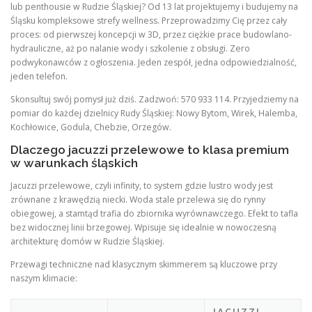
lub penthousie w Rudzie Śląskiej? Od 13 lat projektujemy i budujemy na
Śląsku kompleksowe strefy wellness. Przeprowadzimy Cię przez cały
proces: od pierwszej koncepcji w 3D, przez ciężkie prace budowlano-
hydrauliczne, aż po nalanie wody i szkolenie z obsługi. Zero
podwykonawców z ogłoszenia. Jeden zespół, jedna odpowiedzialność,
jeden telefon.
Skonsultuj swój pomysł już dziś. Zadzwoń: 570 933 114. Przyjedziemy na
pomiar do każdej dzielnicy Rudy Śląskiej: Nowy Bytom, Wirek, Halemba,
Kochłowice, Godula, Chebzie, Orzegów.
Dlaczego jacuzzi przelewowe to klasa premium
w warunkach śląskich
Jacuzzi przelewowe, czyli infinity, to system gdzie lustro wody jest
zrównane z krawędzią niecki. Woda stale przelewa się do rynny
obiegowej, a stamtąd trafia do zbiornika wyrównawczego. Efekt to tafla
bez widocznej linii brzegowej. Wpisuje się idealnie w nowoczesną
architekturę domów w Rudzie Śląskiej.
Przewagi techniczne nad klasycznym skimmerem są kluczowe przy
naszym klimacie:
JACUZZI