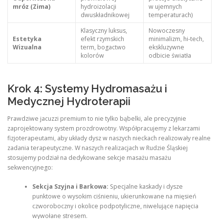
mróz (Zima)
hydroizolacji
w ujemnych
dwuskładnikowej
temperaturach)
Klasyczny luksus,
Nowoczesny
Estetyka
efekt rzymskich
minimalizm, hi-tech,
Wizualna
term, bogactwo
ekskluzywne
kolorów
odbicie światła
Krok 4: Systemy Hydromasażu i
Medycznej Hydroterapii
Prawdziwe jacuzzi premium to nie tylko bąbelki, ale precyzyjnie
zaprojektowany system prozdrowotny. Współpracujemy z lekarzami
fizjoterapeutami, aby układy dysz w naszych nieckach realizowały realne
zadania terapeutyczne. W naszych realizacjach w Rudzie Śląskiej
stosujemy podział na dedykowane sekcje masażu masażu
sekwencyjnego:
Sekcja Szyjna i Barkowa:
Specjalne kaskady i dysze
punktowe o wysokim ciśnieniu, ukierunkowane na mięsień
czworoboczny i okolice podpotyliczne, niwelujące napięcia
wywołane stresem.