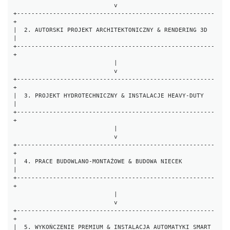
                            v

+-------------------------------------------------------
+

|  2. AUTORSKI PROJEKT ARCHITEKTONICZNY & RENDERING 3D  
|

+-------------------------------------------------------
+

                            |

                            v

+-------------------------------------------------------
+

|  3. PROJEKT HYDROTECHNICZNY & INSTALACJE HEAVY-DUTY   
|

+-------------------------------------------------------
+

                            |

                            v

+-------------------------------------------------------
+

|  4. PRACE BUDOWLANO-MONTAŻOWE & BUDOWA NIECEK         
|

+-------------------------------------------------------
+

                            |

                            v

+-------------------------------------------------------
+

|  5. WYKOŃCZENIE PREMIUM & INSTALACJA AUTOMATYKI SMART 