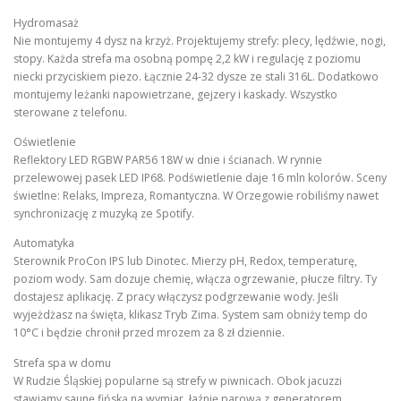
Hydromasaż
Nie montujemy 4 dysz na krzyż. Projektujemy strefy: plecy, lędźwie, nogi,
stopy. Każda strefa ma osobną pompę 2,2 kW i regulację z poziomu
niecki przyciskiem piezo. Łącznie 24-32 dysze ze stali 316L. Dodatkowo
montujemy leżanki napowietrzane, gejzery i kaskady. Wszystko
sterowane z telefonu.
Oświetlenie
Reflektory LED RGBW PAR56 18W w dnie i ścianach. W rynnie
przelewowej pasek LED IP68. Podświetlenie daje 16 mln kolorów. Sceny
świetlne: Relaks, Impreza, Romantyczna. W Orzegowie robiliśmy nawet
synchronizację z muzyką ze Spotify.
Automatyka
Sterownik ProCon IPS lub Dinotec. Mierzy pH, Redox, temperaturę,
poziom wody. Sam dozuje chemię, włącza ogrzewanie, płucze filtry. Ty
dostajesz aplikację. Z pracy włączysz podgrzewanie wody. Jeśli
wyjeżdżasz na święta, klikasz Tryb Zima. System sam obniży temp do
10°C i będzie chronił przed mrozem za 8 zł dziennie.
Strefa spa w domu
W Rudzie Śląskiej popularne są strefy w piwnicach. Obok jacuzzi
stawiamy saunę fińską na wymiar, łaźnię parową z generatorem,