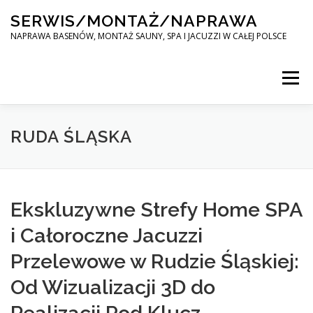
Skip
SERWIS/MONTAŻ/NAPRAWA
to
content
NAPRAWA BASENÓW, MONTAŻ SAUNY, SPA I JACUZZI W CAŁEJ POLSCE
Menu
SPA SERWIS
RUDA ŚLĄSKA
MONTAŻ SAUNY, SPA, JACUZI W CAŁEJ POLSCE
Ekskluzywne Strefy Home SPA
i Całoroczne Jacuzzi
KONTAKT
Przelewowe w Rudzie Śląskiej:
Od Wizualizacji 3D do