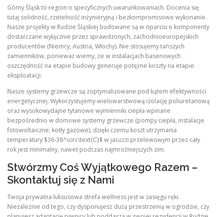
Górny Śląsk to region o specyficznych uwarunkowaniach. Docenia się
tutaj solidność, rzetelność inżynieryjną i bezkompromisowe wykonanie.
Nasze projekty w Rudzie Śląskiej budowane są w oparciu o komponenty
dostarczane wyłącznie przez sprawdzonych, zachodnioeuropejskich
producentów (Niemcy, Austria, Włochy). Nie stosujemy tańszych
zamienników, ponieważ wiemy, że w instalacjach basenowych
oszczędność na etapie budowy generuje potężne koszty na etapie
eksploatacji.
Nasze systemy grzewcze są zoptymalizowane pod kątem efektywności
energetycznej. Wykorzystujemy wielowarstwową izolację poliuretanową
oraz wysokowydajne tytanowe wymienniki ciepła wpinane
bezpośrednio w domowe systemy grzewcze (pompy ciepła, instalacje
fotowoltaiczne, kotły gazowe), dzięki czemu koszt utrzymania
temperatury $36-38^\circ\text{C}$ w jacuzzi przelewowym przez cały
rok jest minimalny, nawet podczas najmroźniejszych zim.
Stwórzmy Coś Wyjątkowego Razem –
Skontaktuj się z Nami
Twoja prywatna luksusowa strefa wellness jest w zasięgu ręki.
Niezależnie od tego, czy dysponujesz dużą przestrzenią w ogrodzie, czy
planujesz adaptację piwnicy lub poddasza w swojej rezydencji w Rudzie