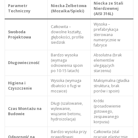
Niecka ze Stali
Parametr
Niecka Żelbetowa
Nierdzewnej
Techniczny
(Mozaika/Spieki)
(AISI 316L)
Wysoka –
Całkowita –
prefabrykacja
Swoboda
dowolne kształty,
sterowana
Projektowa
głębokości, profile
numerycznie w
siedzisk
fabryce
Bardzo wysoka
Absolutna (brak
(wymaga
elementów
Długowieczność
odnowienia spoin
ulegających
po 10-15 latach)
starzeniu)
Wysoka (wymaga
Maksymalna (gładka
Higiena i
dbałości o fugi w
struktura, brak
Czyszczenie
mozaice)
porów i spoin)
Krótki
Długi (szalowanie,
(posadowienie
Czas Montażu na
wylewanie,
gotowego,
Budowie
wiązanie betonu,
zespawanego
hydroizolacja)
korpusu)
Bardzo wysoka przy
Całkowita (stal
Odporność na
prawidłowej
pracuje elastycznie