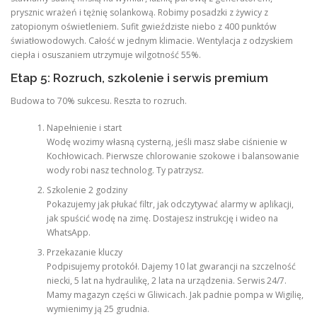
prysznic wrażeń i tężnię solankową. Robimy posadzki z żywicy z
zatopionym oświetleniem. Sufit gwieździste niebo z 400 punktów
światłowodowych. Całość w jednym klimacie. Wentylacja z odzyskiem
ciepła i osuszaniem utrzymuje wilgotność 55%.
Etap 5: Rozruch, szkolenie i serwis premium
Budowa to 70% sukcesu. Reszta to rozruch.
Napełnienie i start
Wodę wozimy własną cysterną, jeśli masz słabe ciśnienie w
Kochłowicach. Pierwsze chlorowanie szokowe i balansowanie
wody robi nasz technolog. Ty patrzysz.
Szkolenie 2 godziny
Pokazujemy jak płukać filtr, jak odczytywać alarmy w aplikacji,
jak spuścić wodę na zimę. Dostajesz instrukcję i wideo na
WhatsApp.
Przekazanie kluczy
Podpisujemy protokół. Dajemy 10 lat gwarancji na szczelność
niecki, 5 lat na hydraulikę, 2 lata na urządzenia. Serwis 24/7.
Mamy magazyn części w Gliwicach. Jak padnie pompa w Wigilię,
wymienimy ją 25 grudnia.