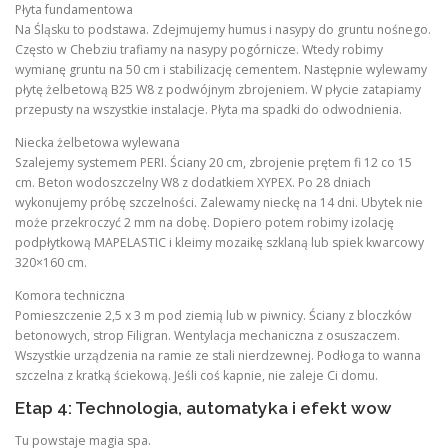
Płyta fundamentowa
Na Śląsku to podstawa. Zdejmujemy humus i nasypy do gruntu nośnego.
Często w Chebziu trafiamy na nasypy pogórnicze. Wtedy robimy
wymianę gruntu na 50 cm i stabilizację cementem. Następnie wylewamy
płytę żelbetową B25 W8 z podwójnym zbrojeniem. W płycie zatapiamy
przepusty na wszystkie instalacje. Płyta ma spadki do odwodnienia.
Niecka żelbetowa wylewana
Szalejemy systemem PERI. Ściany 20 cm, zbrojenie prętem fi 12 co 15
cm. Beton wodoszczelny W8 z dodatkiem XYPEX. Po 28 dniach
wykonujemy próbę szczelności. Zalewamy nieckę na 14 dni. Ubytek nie
może przekroczyć 2 mm na dobę. Dopiero potem robimy izolację
podpłytkową MAPELASTIC i kleimy mozaikę szklaną lub spiek kwarcowy
320×160 cm.
Komora techniczna
Pomieszczenie 2,5 x 3 m pod ziemią lub w piwnicy. Ściany z bloczków
betonowych, strop Filigran. Wentylacja mechaniczna z osuszaczem.
Wszystkie urządzenia na ramie ze stali nierdzewnej. Podłoga to wanna
szczelna z kratką ściekową. Jeśli coś kapnie, nie zaleje Ci domu.
Etap 4: Technologia, automatyka i efekt wow
Tu powstaje magia spa.