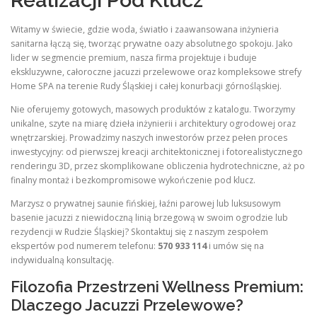
Realizacji Pod Klucz
Witamy w świecie, gdzie woda, światło i zaawansowana inżynieria
sanitarna łączą się, tworząc prywatne oazy absolutnego spokoju. Jako
lider w segmencie premium, nasza firma projektuje i buduje
ekskluzywne, całoroczne jacuzzi przelewowe oraz kompleksowe strefy
Home SPA na terenie Rudy Śląskiej i całej konurbacji górnośląskiej.
Nie oferujemy gotowych, masowych produktów z katalogu. Tworzymy
unikalne, szyte na miarę dzieła inżynierii i architektury ogrodowej oraz
wnętrzarskiej. Prowadzimy naszych inwestorów przez pełen proces
inwestycyjny: od pierwszej kreacji architektonicznej i fotorealistycznego
renderingu 3D, przez skomplikowane obliczenia hydrotechniczne, aż po
finalny montaż i bezkompromisowe wykończenie pod klucz.
Marzysz o prywatnej saunie fińskiej, łaźni parowej lub luksusowym
basenie jacuzzi z niewidoczną linią brzegową w swoim ogrodzie lub
rezydencji w Rudzie Śląskiej? Skontaktuj się z naszym zespołem
ekspertów pod numerem telefonu:
570 933 114
i umów się na
indywidualną konsultację.
Filozofia Przestrzeni Wellness Premium:
Dlaczego Jacuzzi Przelewowe?