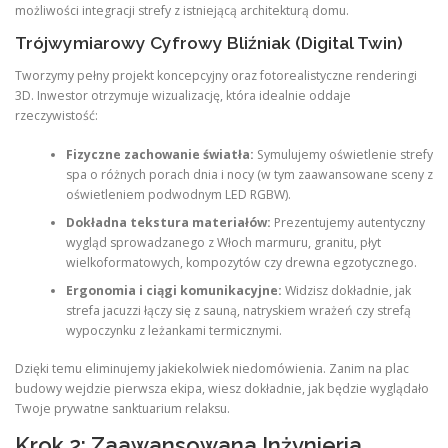
możliwości integracji strefy z istniejącą architekturą domu.
Trójwymiarowy Cyfrowy Bliźniak (Digital Twin)
Tworzymy pełny projekt koncepcyjny oraz fotorealistyczne renderingi
3D. Inwestor otrzymuje wizualizację, która idealnie oddaje
rzeczywistość:
Fizyczne zachowanie światła:
Symulujemy oświetlenie strefy
spa o różnych porach dnia i nocy (w tym zaawansowane sceny z
oświetleniem podwodnym LED RGBW).
Dokładna tekstura materiałów:
Prezentujemy autentyczny
wygląd sprowadzanego z Włoch marmuru, granitu, płyt
wielkoformatowych, kompozytów czy drewna egzotycznego.
Ergonomia i ciągi komunikacyjne:
Widzisz dokładnie, jak
strefa jacuzzi łączy się z sauną, natryskiem wrażeń czy strefą
wypoczynku z leżankami termicznymi.
Dzięki temu eliminujemy jakiekolwiek niedomówienia. Zanim na plac
budowy wejdzie pierwsza ekipa, wiesz dokładnie, jak będzie wyglądało
Twoje prywatne sanktuarium relaksu.
Krok 2: Zaawansowana Inżynieria