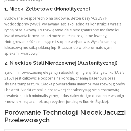
1. Niecki Żelbetowe (Monolityczne)
Budowane bezpośrednio na budowie. Beton klasy $C30/37$
wodoodporny ($W8$) wylewany jest jako jednolita konstrukcja wraz z
rynną przelewową. To rozwiązanie daje nieograniczone możliwości
kształtowania formy: jacuzzi może mieć nieregularne kształty,
zintegrowane łóżka masujące i stopnie wejściowe. Wykańczane są
luksusową mozaiką szklaną (np. Bisazza) lub wielkoformatowymi
spiekami kwarcowymi.
2. Niecki ze Stali Nierdzewnej (Austenitycznej)
Synonim nowoczesnej elegancji i absolutnej higieny. Stal gatunku $AISI\
316L$ jest całkowicie odporna na korozję, chemię basenową oraz
skrajne temperatury. Gładka powierzchnia uniemożliwia rozwój glonów
i bakterii. Niecki ze stali nierdzewnej charakteryzują się niesamowitą
trwałością, a ich minimalistyczny, industrialny design doskonale współgra
z nowoczesną architekturą rezydencjonalną w Rudzie Śląskiej.
Porównanie Technologii Niecek Jacuzzi
Przelewowych