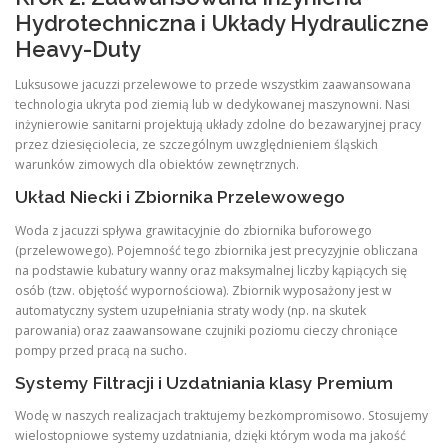
Hydrotechniczna i Układy Hydrauliczne
Heavy-Duty
Luksusowe jacuzzi przelewowe to przede wszystkim zaawansowana
technologia ukryta pod ziemią lub w dedykowanej maszynowni. Nasi
inżynierowie sanitarni projektują układy zdolne do bezawaryjnej pracy
przez dziesięciolecia, ze szczególnym uwzględnieniem śląskich
warunków zimowych dla obiektów zewnętrznych.
Układ Niecki i Zbiornika Przelewowego
Woda z jacuzzi spływa grawitacyjnie do zbiornika buforowego
(przelewowego). Pojemność tego zbiornika jest precyzyjnie obliczana
na podstawie kubatury wanny oraz maksymalnej liczby kąpiących się
osób (tzw. objętość wypornościowa). Zbiornik wyposażony jest w
automatyczny system uzupełniania straty wody (np. na skutek
parowania) oraz zaawansowane czujniki poziomu cieczy chroniące
pompy przed pracą na sucho.
Systemy Filtracji i Uzdatniania klasy Premium
Wodę w naszych realizacjach traktujemy bezkompromisowo. Stosujemy
wielostopniowe systemy uzdatniania, dzięki którym woda ma jakość