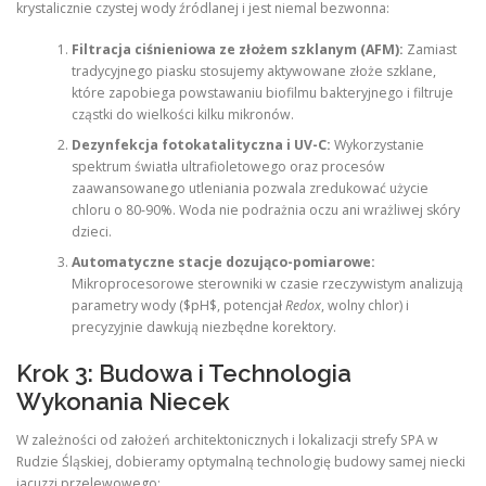
krystalicznie czystej wody źródlanej i jest niemal bezwonna:
Filtracja ciśnieniowa ze złożem szklanym (AFM):
Zamiast
tradycyjnego piasku stosujemy aktywowane złoże szklane,
które zapobiega powstawaniu biofilmu bakteryjnego i filtruje
cząstki do wielkości kilku mikronów.
Dezynfekcja fotokatalityczna i UV-C:
Wykorzystanie
spektrum światła ultrafioletowego oraz procesów
zaawansowanego utleniania pozwala zredukować użycie
chloru o 80-90%. Woda nie podrażnia oczu ani wrażliwej skóry
dzieci.
Automatyczne stacje dozująco-pomiarowe:
Mikroprocesorowe sterowniki w czasie rzeczywistym analizują
parametry wody ($pH$, potencjał
Redox
, wolny chlor) i
precyzyjnie dawkują niezbędne korektory.
Krok 3: Budowa i Technologia
Wykonania Niecek
W zależności od założeń architektonicznych i lokalizacji strefy SPA w
Rudzie Śląskiej, dobieramy optymalną technologię budowy samej niecki
jacuzzi przelewowego: