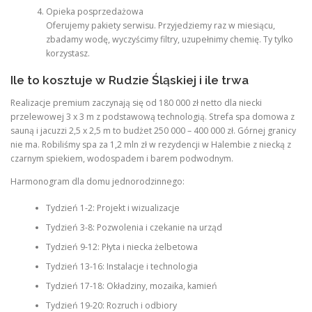
Opieka posprzedażowa
Oferujemy pakiety serwisu. Przyjedziemy raz w miesiącu,
zbadamy wodę, wyczyścimy filtry, uzupełnimy chemię. Ty tylko
korzystasz.
Ile to kosztuje w Rudzie Śląskiej i ile trwa
Realizacje premium zaczynają się od 180 000 zł netto dla niecki
przelewowej 3 x 3 m z podstawową technologią. Strefa spa domowa z
sauną i jacuzzi 2,5 x 2,5 m to budżet 250 000 – 400 000 zł. Górnej granicy
nie ma. Robiliśmy spa za 1,2 mln zł w rezydencji w Halembie z niecką z
czarnym spiekiem, wodospadem i barem podwodnym.
Harmonogram dla domu jednorodzinnego:
Tydzień 1-2: Projekt i wizualizacje
Tydzień 3-8: Pozwolenia i czekanie na urząd
Tydzień 9-12: Płyta i niecka żelbetowa
Tydzień 13-16: Instalacje i technologia
Tydzień 17-18: Okładziny, mozaika, kamień
Tydzień 19-20: Rozruch i odbiory