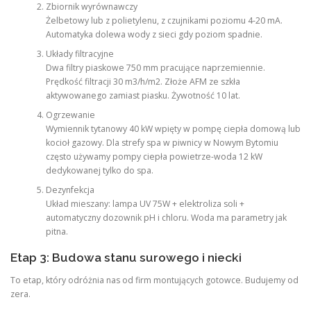
Zbiornik wyrównawczy
Żelbetowy lub z polietylenu, z czujnikami poziomu 4-20 mA.
Automatyka dolewa wody z sieci gdy poziom spadnie.
Układy filtracyjne
Dwa filtry piaskowe 750 mm pracujące naprzemiennie.
Prędkość filtracji 30 m3/h/m2. Złoże AFM ze szkła
aktywowanego zamiast piasku. Żywotność 10 lat.
Ogrzewanie
Wymiennik tytanowy 40 kW wpięty w pompę ciepła domową lub
kocioł gazowy. Dla strefy spa w piwnicy w Nowym Bytomiu
często używamy pompy ciepła powietrze-woda 12 kW
dedykowanej tylko do spa.
Dezynfekcja
Układ mieszany: lampa UV 75W + elektroliza soli +
automatyczny dozownik pH i chloru. Woda ma parametry jak
pitna.
Etap 3: Budowa stanu surowego i niecki
To etap, który odróżnia nas od firm montujących gotowce. Budujemy od
zera.