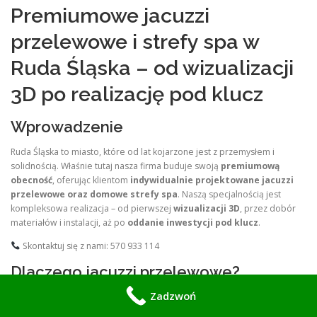
Premiumowe jacuzzi
przelewowe i strefy spa w
Ruda Śląska – od wizualizacji
3D po realizację pod klucz
Wprowadzenie
Ruda Śląska to miasto, które od lat kojarzone jest z przemysłem i
solidnością. Właśnie tutaj nasza firma buduje swoją
premiumową
obecność
, oferując klientom
indywidualnie projektowane jacuzzi
przelewowe oraz domowe strefy spa
. Naszą specjalnością jest
kompleksowa realizacja – od pierwszej
wizualizacji 3D
, przez dobór
materiałów i instalacji, aż po
oddanie inwestycji pod klucz
.
Skontaktuj się z nami: 570 933 114
Dlaczego jacuzzi przelewowe?
Zadzwoń
Estetyka premium
– tafla wody równa z krawędzią basenu
tworzy luksusowy efekt wizualny.