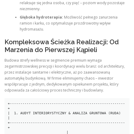
relaksuje się jedna osoba, czy pięć – poziom wody pozostaje
niezmienny.
Głęboka hydroterapia:
Możliwość pełnego zanurzenia
ramion i karku, co optymalizuje prozdrowotny wpływ
hydromasażu.
Kompleksowa Ścieżka Realizacji: Od
Marzenia do Pierwszej Kąpieli
Budowa strefy wellness w segmencie premium wymaga
zegarmistrzowskiej precyzji i koordynacji wielu branż: od architektury,
przez instalacje sanitarne i elektryczne, aż po zaawansowaną
automatykę budynkową. W firmie eliminujemy chaos – inwestor
współpracuje z jednym, dedykowanym opiekunem projektu, który
odpowiada za całościowy proces techniczny i budowlany.
+-------------------------------------------------------
+

|  1. AUDYT INTERIORYSTYCZNY & ANALIZA GRUNTOWA (RUDA)  
|

+-------------------------------------------------------
+

                            |
