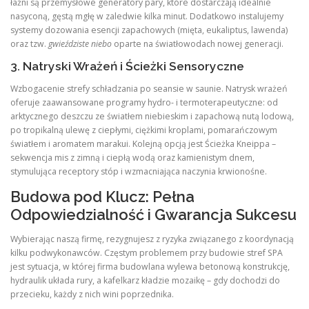
łaźni są przemysłowe generatory pary, które dostarczają idealnie
nasyconą, gęstą mgłę w zaledwie kilka minut. Dodatkowo instalujemy
systemy dozowania esencji zapachowych (mięta, eukaliptus, lawenda)
oraz tzw.
gwieździste niebo
oparte na światłowodach nowej generacji.
3. Natryski Wrażeń i Ścieżki Sensoryczne
Wzbogacenie strefy schładzania po seansie w saunie. Natrysk wrażeń
oferuje zaawansowane programy hydro- i termoterapeutyczne: od
arktycznego deszczu ze światłem niebieskim i zapachową nutą lodową,
po tropikalną ulewę z ciepłymi, ciężkimi kroplami, pomarańczowym
światłem i aromatem marakui. Kolejną opcją jest Ścieżka Kneippa –
sekwencja mis z zimną i ciepłą wodą oraz kamienistym dnem,
stymulująca receptory stóp i wzmacniająca naczynia krwionośne.
Budowa pod Klucz: Pełna
Odpowiedzialność i Gwarancja Sukcesu
Wybierając naszą firmę, rezygnujesz z ryzyka związanego z koordynacją
kilku podwykonawców. Częstym problemem przy budowie stref SPA
jest sytuacja, w której firma budowlana wylewa betonową konstrukcję,
hydraulik układa rury, a kafelkarz kładzie mozaikę – gdy dochodzi do
przecieku, każdy z nich wini poprzednika.