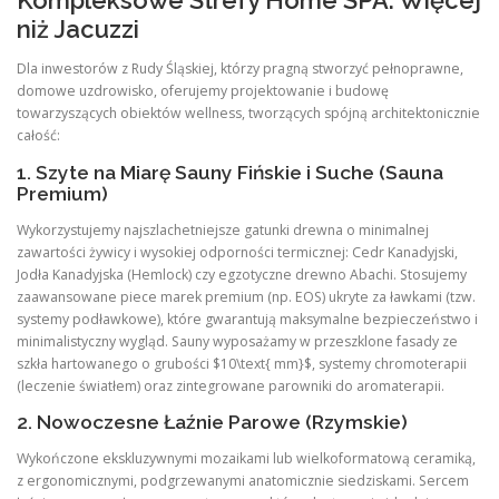
Kompleksowe Strefy Home SPA: Więcej
niż Jacuzzi
Dla inwestorów z Rudy Śląskiej, którzy pragną stworzyć pełnoprawne,
domowe uzdrowisko, oferujemy projektowanie i budowę
towarzyszących obiektów wellness, tworzących spójną architektonicznie
całość:
1. Szyte na Miarę Sauny Fińskie i Suche (Sauna
Premium)
Wykorzystujemy najszlachetniejsze gatunki drewna o minimalnej
zawartości żywicy i wysokiej odporności termicznej: Cedr Kanadyjski,
Jodła Kanadyjska (Hemlock) czy egzotyczne drewno Abachi. Stosujemy
zaawansowane piece marek premium (np. EOS) ukryte za ławkami (tzw.
systemy podławkowe), które gwarantują maksymalne bezpieczeństwo i
minimalistyczny wygląd. Sauny wyposażamy w przeszklone fasady ze
szkła hartowanego o grubości $10\text{ mm}$, systemy chromoterapii
(leczenie światłem) oraz zintegrowane parowniki do aromaterapii.
2. Nowoczesne Łaźnie Parowe (Rzymskie)
Wykończone ekskluzywnymi mozaikami lub wielkoformatową ceramiką,
z ergonomicznymi, podgrzewanymi anatomicznie siedziskami. Sercem