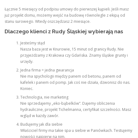
Łącznie 5 miesięcy od podpisu umowy do pierwszej kąpieli. Jeśli masz
już projekt domu, możemy wejść na budowę równolegle z ekipą od
stanu surowego. Wtedy oszczędzasz 2 miesiące.
Dlaczego klienci z Rudy Śląskiej wybierają nas
Jesteśmy stąd
Nasza baza jest w Knurowie, 15 minut od granicy Rudy. Nie
przyjeżdżamy z Krakowa czy Gdańska. Znamy śląskie grunty i
urzędy.
Jedna firma = jedna gwarancja
Nie ma spychologii między panem od betonu, panem od
kafelek i panem od pomp. Jak coś nie działa, dzwonisz do nas.
Koniec.
Technologia, nie marketing
Nie sprzedajemy „eko-bąbelków”. Dajemy obliczenia
hydrauliczne, projekt Tichelmanna, certyfikat szczelności. Masz
wgląd w każdy zawór.
Budujemy jak dla siebie
Właściciel firmy ma takie spa u siebie w Paniówkach. Testujemy
nowości najpierw na nim.