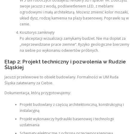
W 5 dni roboczych dostajesz rendery 3D i spacer VR. Zobczysz
swoje jacuzzi z wodą, podświetleniem LED, z meblami
ogrodowymi i małą architekturą. Możesz zmienić kolor mozaiki,
układ dysz, rodzaj kamienia na plaży basenowej. Poprawki są w
cenie.
Kosztorys zamknięty
Po akceptacji wizualizacji zamykamy budżet. Nie ma dopłat za
„nieprzewidziane prace ziemne”. Ryzyko geologiczne bierzemy
na siebie po wykonaniu odwiertów próbnych.
Etap 2: Projekt techniczny i pozwolenia w Rudzie
Śląskiej
Jacuzzi przelewowe to obiekt budowlany. Formalności w UM Ruda
Śląska załatwiamy za Ciebie.
Dokumentacja, którą przygotowujemy:
Projekt budowlany z częścią architektoniczną, konstrukcyjną i
instalacyjną
Projekt wykonawczy hydrauliki basenowej i technologii
uzdatniania
Schematy elektryczne z ochroną przeciwporażeniową