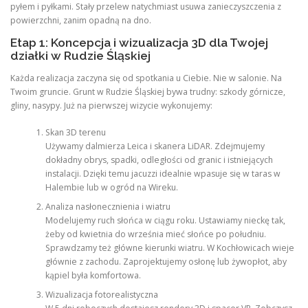
pyłem i pyłkami. Stały przelew natychmiast usuwa zanieczyszczenia z
powierzchni, zanim opadną na dno.
Etap 1: Koncepcja i wizualizacja 3D dla Twojej
działki w Rudzie Śląskiej
Każda realizacja zaczyna się od spotkania u Ciebie. Nie w salonie. Na
Twoim gruncie. Grunt w Rudzie Śląskiej bywa trudny: szkody górnicze,
gliny, nasypy. Już na pierwszej wizycie wykonujemy:
Skan 3D terenu
Używamy dalmierza Leica i skanera LiDAR. Zdejmujemy
dokładny obrys, spadki, odległości od granic i istniejących
instalacji. Dzięki temu jacuzzi idealnie wpasuje się w taras w
Halembie lub w ogród na Wireku.
Analiza nasłonecznienia i wiatru
Modelujemy ruch słońca w ciągu roku. Ustawiamy nieckę tak,
żeby od kwietnia do września mieć słońce po południu.
Sprawdzamy też główne kierunki wiatru. W Kochłowicach wieje
głównie z zachodu. Zaprojektujemy osłonę lub żywopłot, aby
kąpiel była komfortowa.
Wizualizacja fotorealistyczna