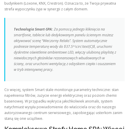
budynkiem (Loxone, KNX, Crestron). Oznacza to, że Twoja prywatna
strefa wypoczynku żyje w synergii z całym domem.
Technologia Smart-SPA:
Za pomocą jednego kliknięcia na
smartfonie, tablecie lub dedykowanym panelu ściennym możesz
aktywować scenę
“Wieczorny Relaks”
. System automatycznie
podniesie temperaturę wody do $37.5^\circ\text{C}$, uruchomi
dyskretne oświetlenie ambientowe LED, włączy ulubioną playlistę z
niewidocznych głośników rezonansowych wbudowanych w
ściany, oraz uruchomi wentylację z odzyskiem ciepła i osuszaniem
w tryb intensywnej pracy.
Co więcej, system Smart stale monitoruje parametry techniczne: stan
napełnienia filtrów, zużycie energii elektrycznej oraz poziom chemii
basenowej. W przypadku wykrycia jakichkolwiek anomalii, system
natychmiast wysyła powiadomienie do właściciela oraz do naszego
autoryzowanego centrum serwisowego, zapobiegając usterkom zanim
staną się one uciążliwe.