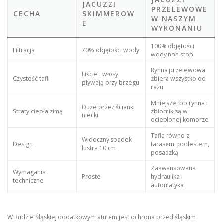
JACUZZI
PRZELEWOWE
CECHA
SKIMMEROW
W NASZYM
E
WYKONANIU
100% objętości
Filtracja
70% objętości wody
wody non stop
Rynna przelewowa
Liście i włosy
Czystość tafli
zbiera wszystko od
pływają przy brzegu
razu
Mniejsze, bo rynna i
Duże przez ścianki
Straty ciepła zimą
zbiornik są w
niecki
ocieplonej komorze
Tafla równo z
Widoczny spadek
Design
tarasem, podestem,
lustra 10 cm
posadzką
Zaawansowana
Wymagania
Proste
hydraulika i
techniczne
automatyka
W Rudzie Śląskiej dodatkowym atutem jest ochrona przed śląskim