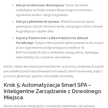
Sekcja Grzbietowa (Rotacyjna):
Dysze obrotowe
naśladujące technikę masażu klasycznego (rozcieranie i
ugniatanie) wzdłuż całego kręgosłupa.
Sekcja Lędźwiowo-Krzyżowa:
Wielkoformatowe dysze
generujące szeroki strumień wody, odciążające dolny odcinek
kręgosłupa po ciężkim dniu.
Gejzery Powietrzne i Łóżka Powietrzne (Masaż
Perełkowy):
Tysiące mikro-pęcherzyków powietrza tłoczonych
przez nagrzewnice podgrzewające powietrze do
$40^\circ\text{C}$, które delikatnie masują skórę, stymulując
układ limfatyczny i krążenie obwodowe.
Każda z sekcji sterowana jest niezależnie za pomocą dotykowych paneli
piezoelektrycznych wbudowanych w krawędź niecki basenowej, bądź z
poziomu głównego systemu automatyki domowej.
Krok 5: Automatyzacja Smart SPA –
Inteligentne Zarządzanie z Dowolnego
Miejsca
Nasze realizacje integrujemy z wiodącymi systemami zarządzania