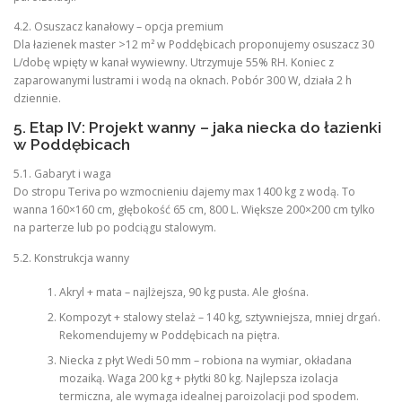
4.2. Osuszacz kanałowy – opcja premium
Dla łazienek master >12 m² w Poddębicach proponujemy osuszacz 30
L/dobę wpięty w kanał wywiewny. Utrzymuje 55% RH. Koniec z
zaparowanymi lustrami i wodą na oknach. Pobór 300 W, działa 2 h
dziennie.
5. Etap IV: Projekt wanny – jaka niecka do łazienki
w Poddębicach
5.1. Gabaryt i waga
Do stropu Teriva po wzmocnieniu dajemy max 1400 kg z wodą. To
wanna 160×160 cm, głębokość 65 cm, 800 L. Większe 200×200 cm tylko
na parterze lub po podciągu stalowym.
5.2. Konstrukcja wanny
Akryl + mata – najlżejsza, 90 kg pusta. Ale głośna.
Kompozyt + stalowy stelaż – 140 kg, sztywniejsza, mniej drgań.
Rekomendujemy w Poddębicach na piętra.
Niecka z płyt Wedi 50 mm – robiona na wymiar, okładana
mozaiką. Waga 200 kg + płytki 80 kg. Najlepsza izolacja
termiczna, ale wymaga idealnej paroizolacji pod spodem.