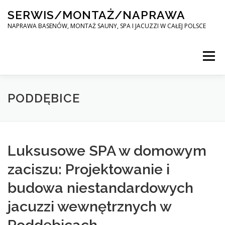
Skip
SERWIS/MONTAŻ/NAPRAWA
to
content
NAPRAWA BASENÓW, MONTAŻ SAUNY, SPA I JACUZZI W CAŁEJ POLSCE
Menu
SPA SERWIS
PODDĘBICE
MONTAŻ SAUNY, SPA, JACUZI W CAŁEJ POLSCE
Luksusowe SPA w domowym
zaciszu: Projektowanie i
KONTAKT
budowa niestandardowych
jacuzzi wewnętrznych w