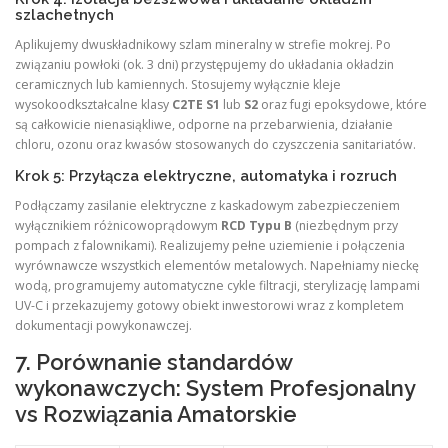
szlachetnych
Aplikujemy dwuskładnikowy szlam mineralny w strefie mokrej. Po
związaniu powłoki (ok. 3 dni) przystępujemy do układania okładzin
ceramicznych lub kamiennych. Stosujemy wyłącznie kleje
wysokoodkształcalne klasy
C2TE S1
lub
S2
oraz fugi epoksydowe, które
są całkowicie nienasiąkliwe, odporne na przebarwienia, działanie
chloru, ozonu oraz kwasów stosowanych do czyszczenia sanitariatów.
Krok 5: Przyłącza elektryczne, automatyka i rozruch
Podłączamy zasilanie elektryczne z kaskadowym zabezpieczeniem
wyłącznikiem różnicowoprądowym
RCD Typu B
(niezbędnym przy
pompach z falownikami). Realizujemy pełne uziemienie i połączenia
wyrównawcze wszystkich elementów metalowych. Napełniamy nieckę
wodą, programujemy automatyczne cykle filtracji, sterylizację lampami
UV-C i przekazujemy gotowy obiekt inwestorowi wraz z kompletem
dokumentacji powykonawczej.
7. Porównanie standardów
wykonawczych: System Profesjonalny
vs Rozwiązania Amatorskie