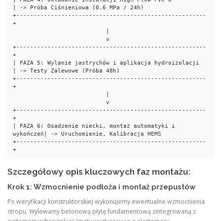
| -> Próba Ciśnieniowa (0.6 MPa / 24h)

+-------------------------------------------------------
+

                           |

                           v

+-------------------------------------------------------
+

| FAZA 5: Wylanie jastrychów i aplikacja hydroizolacji  
| -> Testy Zalewowe (Próba 48h)

+-------------------------------------------------------
+

                           |

                           v

+-------------------------------------------------------
+

| FAZA 6: Osadzenie niecki, montaż automatyki i 
wykończeń| -> Uruchomienie, Kalibracja HEMS

+-------------------------------------------------------
Szczegółowy opis kluczowych faz montażu:
Krok 1: Wzmocnienie podłoża i montaż przepustów
Po weryfikacji konstruktorskiej wykonujemy ewentualne wzmocnienia
stropu. Wylewamy betonową płytę fundamentową zintegrowaną z