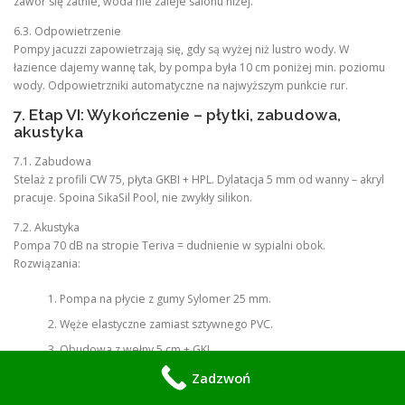
zawór się zatnie, woda nie zaleje salonu niżej.
6.3. Odpowietrzenie
Pompy jacuzzi zapowietrzają się, gdy są wyżej niż lustro wody. W
łazience dajemy wannę tak, by pompa była 10 cm poniżej min. poziomu
wody. Odpowietrzniki automatyczne na najwyższym punkcie rur.
7. Etap VI: Wykończenie – płytki, zabudowa,
akustyka
7.1. Zabudowa
Stelaż z profili CW 75, płyta GKBI + HPL. Dylatacja 5 mm od wanny – akryl
pracuje. Spoina SikaSil Pool, nie zwykły silikon.
7.2. Akustyka
Pompa 70 dB na stropie Teriva = dudnienie w sypialni obok.
Rozwiązania:
Pompa na płycie z gumy Sylomer 25 mm.
Węże elastyczne zamiast sztywnego PVC.
Obudowa z wełny 5 cm + GKI.
Spadek do 41 dB. W Poddębicach robiliśmy pomiary – sąsiad za
Zadzwoń
ścianą nie słyszy.