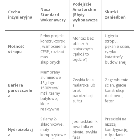
Podejście
Nasz
Amatorskie
Cecha
Skutki
Standard
(Błędy
inżynieryjna
zaniedbań
Wykonawczy
wykonawcze
)
Pełny projekt
Ugięcia
Montaż bez
konstruktorski
stropu,
obliczeń
Nośność
, wzmocnienia
pękanie ścian,
statycznych
stropu
CFRP, rozkład
ryzyko
(“jakoś to
mas
katastrofy
będzie”)
skupionych
budowlanej
Membrany
aluminiowe
Zwykła folia
Zagrzybienie
$S_d \ge
Bariera
malarska lub
ścian, gnicie
1500\text{
paroszczeln
brak
konstrukcji
m}$, taśmy
a
paroizolacji
dachowej,
butylowe,
suﬁtu
fetor
kleje
reaktywne
Szlamy 2-
Przecieki na
Jednoskładnik
składnikowe,
niższą
owa folia w
Hydroizolacj
maty
kondygnację,
płynie, zwykła
a
kompozytowe
odpadanie
fuga