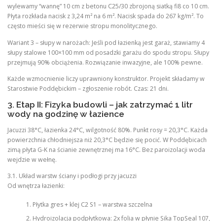
wylewamy “wannę” 10 cm z betonu C25/30 zbrojoną siatką fi8 co 10 cm.
Płyta rozkłada nacisk z 3,24 m² na 6 m². Nacisk spada do 267 kg/m². To
często mieści się w rezerwie stropu monolitycznego.
Wariant 3 – słupy w narożach: Jeśli pod łazienką jest garaż, stawiamy 4
słupy stalowe 100×100 mm od posadzki garażu do spodu stropu. Słupy
przejmują 90% obciążenia. Rozwiązanie inwazyjne, ale 100% pewne.
Każde wzmocnienie liczy uprawniony konstruktor. Projekt składamy w
Starostwie Poddębickim – zgłoszenie robót. Czas: 21 dni.
3. Etap II: Fizyka budowli – jak zatrzymać 1 litr
wody na godzinę w łazience
Jacuzzi 38°C, łazienka 24°C, wilgotność 80%. Punkt rosy = 20,3°C. Każda
powierzchnia chłodniejsza niż 20,3°C będzie się pocić. W Poddębicach
zimą płyta G-K na ścianie zewnętrznej ma 16°C. Bez paroizolacji woda
wejdzie w wełnę.
3.1. Układ warstw ściany i podłogi przy jacuzzi
Od wnętrza łazienki:
Płytka gres + klej C2 S1 – warstwa szczelna
Hydroizolacja podpłytkowa: 2x folia w płynie Sika TopSeal 107,