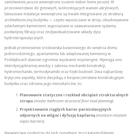
zamówienie jacuzzi wewnętrzne (
custom indoor home jacuzzi
). W
przeciwieństwie do gotowych, wolnostojących wanien akrylowych,
luksusowe instalacje wewnętrzne są trwale integrowane ze strukturą
architektoniczną budynku — często wpuszczane w strop, obudowywane
szlachetnym kamieniem, wyposażane w zaawansowane systemy
podwójnej filtracji oraz zindywidualizowane układy dysz
hydroterapeutycznych.
Jednak przeniesienie środowiska basenowego do wnętrza domu
jednorodzinnego, apartamentu lub adaptowanej kamienicy w
Poddębicach stanowi ogromne wyzwanie inżynieryjne. Wymaga ono
interdyscyplinarnej wiedzy z zakresu mechaniki konstrukcji,
hydromechaniki, termodynamiki oraz fizyki budowli. Dwa najbardziej
krytyczne aspekty, które decydują o bezpieczeństwie konstrukcyjnym
budynku oraz zdrowiu jego mieszkańców, to:
Planowanie statyczne i rozkład obciążeń strukturalnych
stropu
(
master bathroom structural floor load planning
).
Projektowanie ciągłych barier paroizolacyjnych
odpornych na wilgoć i dyfuzję kapilarną
(
moisture-resistant
vapor barriers
).
Niewłaściwe podejście do tych zagadnień grozi katastrofalnymi