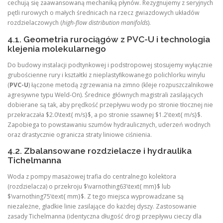
cechują się zaawansowaną mechaniką płynów. Rezygnujemy z seryjnych
pętli rurowych o małych średnicach na rzecz gwiazdowych układów
rozdzielaczowych (
high-flow distribution manifolds
).
4.1. Geometria rurociągów z PVC-U i technologia
klejenia molekularnego
Do budowy instalacji podtynkowej i podstropowej stosujemy wyłącznie
grubościenne rury i kształtki z nieplastyﬁkowanego polichlorku winylu
(
PVC-U
) łączone metodą zgrzewania na zimno (kleje rozpuszczalnikowe
agresywne typu Weld-On). Średnice głównych magistrali zasilających
dobierane są tak, aby prędkość przepływu wody po stronie tłocznej nie
przekraczała $2.0\text{ m/s}$, a po stronie ssawnej $1.2\text{ m/s}$.
Zapobiega to powstawaniu szumów hydraulicznych, uderzeń wodnych
oraz drastycznie ogranicza straty liniowe ciśnienia.
4.2. Zbalansowane rozdzielacze i hydraulika
Tichelmanna
Woda z pompy masażowej trafia do centralnego kolektora
(rozdzielacza) o przekroju $\varnothing63\text{ mm}$ lub
$\varnothing75\text{ mm}$. Z tego miejsca wyprowadzane są
niezależne, gładkie linie zasilające do każdej dyszy. Zastosowanie
zasady Tichelmanna (identyczna długość drogi przepływu cieczy dla