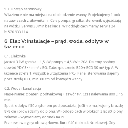
5.3. Dostęp serwisowy
W łazience nie ma miejsca na obchodzenie wanny. Projektujemy 1 bok
na zawiasach z siłownikami. Cała pompa, grzałka, sterownik wyjeżdżają
na wózku. Serwis 30 min bez kucia. W Poddębicach mamy serwis 24
h: 570 933 114.
6. Etap V: Instalacje – prąd, woda, odpływ w
łazience
6.1. Elektryka
Jacuzzi 3 kW grzałka + 1,5 kW pompy = 4,5 kW = 20A. Dajemy osobny
obwód YDY 3×4 mm² z RG. Zabezpieczenie B20 + RCD 30 mA typ A. W
łazience strefa 1: wszystkie urządzenia IPX5. Panel sterowania dajemy
poza strefą 0 i 1, min. 60 cm od krawędzi wanny.
6.2. Woda i kanalizacja
Napełnianie: z baterii podtynkowej + zawór ¾”. Czas nalewania 800 L: 15
min.
Spust: odpływ fi50 z syfonem pod posadzką. Jeśli nie ma, kujemy bruzdę
8×8 cm i prowadzimy do pionu. W Poddębicach w blokach z lat 80. piony
żeliwne – wymieniamy odcinek na PE.
Przelew awaryjny: obowiązkowo. Rura fi40 do kratki ściekowej. Gdy