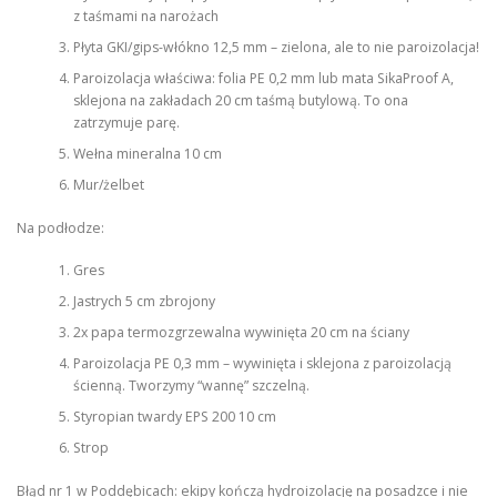
z taśmami na narożach
Płyta GKI/gips-włókno 12,5 mm – zielona, ale to nie paroizolacja!
Paroizolacja właściwa: folia PE 0,2 mm lub mata SikaProof A,
sklejona na zakładach 20 cm taśmą butylową. To ona
zatrzymuje parę.
Wełna mineralna 10 cm
Mur/żelbet
Na podłodze:
Gres
Jastrych 5 cm zbrojony
2x papa termozgrzewalna wywinięta 20 cm na ściany
Paroizolacja PE 0,3 mm – wywinięta i sklejona z paroizolacją
ścienną. Tworzymy “wannę” szczelną.
Styropian twardy EPS 200 10 cm
Strop
Błąd nr 1 w Poddębicach: ekipy kończą hydroizolację na posadzce i nie