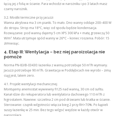
łączą jej z folią w ścianie. Para wchodzi w narożniku i po 3 latach masz
czarny narożnik.
3.2. Mostki termiczne przy jacuzzi
Wanna akrylowa ma 3 cm pianki. To mało. Dno wanny oddaje 200–400 W
do stropu. Strop ma 18°C, więc od spodu będzie kondensacja.
Rozwiązanie: pod wanną dajemy 5 cm XPS 300 kPa + matę grzewczą 50
W/m². Mata utrzymuje spód wanny w 26°C – koniec roszenia. Pobór: 15
zł/miesiąc.
4. Etap III: Wentylacja – bez niej paroizolacja nie
pomoże
Norma PN-83/B-03430: łazienka z wanną potrzebuje 50 m³/h wymiany.
Jacuzzi potrzebuje 90 m³/h. Grawitacja w Poddębicach nie wyrobi – zimą
ciąg jest, latem zero.
4.1. Projekt wentylacji mechanicznej
Montujemy anemostat wywiewny fi125 nad wanną, 30 cm od sufitu.
Kanał idzie do rekuperatora lub wentylatora dachowego 110 m³/h z
higrostatem. Nawiew: szczelina 2 cm pod drzwiami lub kratka w ścianie.
Sterowanie: czujnik wilgotności włącza bieg 2 przy RH>70%. Po kąpieli
suszy łazienkę w 25 min. Bez tego wilgoć wejdzie w każdy otwór w
paroizolacji.