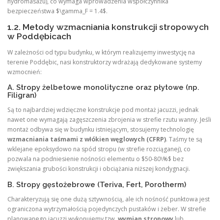
hydromasażu), co wymaga wprowadzenia współczynnika
bezpieczeństwa $\gamma_F = 1.4$.
1.2. Metody wzmacniania konstrukcji stropowych
w Poddębicach
W zależności od typu budynku, w którym realizujemy inwestycję na
terenie Poddębic, nasi konstruktorzy wdrażają dedykowane systemy
wzmocnień:
A. Stropy żelbetowe monolityczne oraz płytowe (np.
Filigran)
Są to najbardziej wdzięczne konstrukcje pod montaż jacuzzi, jednak
nawet one wymagają zagęszczenia zbrojenia w strefie rzutu wanny. Jeśli
montaż odbywa się w budynku istniejącym, stosujemy technologię
wzmacniania taśmami z włókien węglowych (CFRP)
. Taśmy te są
wklejane epoksydowo na spód stropu (w strefie rozciąganej), co
pozwala na podniesienie nośności elementu o $50-80\%$ bez
zwiększania grubości konstrukcji i obciążania niższej kondygnacji.
B. Stropy gęstożebrowe (Teriva, Fert, Porotherm)
Charakteryzują się one dużą sztywnością, ale ich nośność punktowa jest
ograniczona wytrzymałością pojedynczych pustaków i żeber. W strefie
planowanego jacuzzi wykonujemy tzw.
wymian stropowy
lub