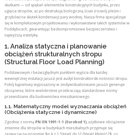
skutkami — od spękań elementów konstrukcyjnych budynku, przez
ugięcia stropów, aż po destrukcję biologiczną ścian (rozwój pleśni i
grzybów) na skutek kondensacji pary wodnej. Nasza firma specjalizuje
się w kompleksowym projektowaniu i wykonawstwie takich systemów w
Poddębicach, gwarantując bezkompromisowe bezpieczeństwo i
najwyższą estetykę.
1. Analiza statyczna i planowanie
obciążeń strukturalnych stropu
(Structural Floor Load Planning)
Podstawowym i bezwzględnym punktem wyjścia dla każdej
wewnętrznej instalacji jacuzzi jest audyt konstruktorski nośności stropu.
Pokój kąpielowy wyposażony w zindywidualizowane jacuzzi generuje
obciążenia, które wielokrotnie przekraczają standardowe normy
przewidziane dla budownictwa mieszkaniowego.
1.1. Matematyczny model wyznaczania obciążeń
(Obciążenia statyczne i dynamiczne)
Zgodnie z normą
PN-EN 1991-1-1 (Eurokod 1)
, użytkowe obciążenie
zmienne dla stropów w budynkach mieszkalnych przyjmuje się
zazwyczaj na poziomie $q_k = 1.5\text{ do }2.0\text{ kN/m}^2$, co