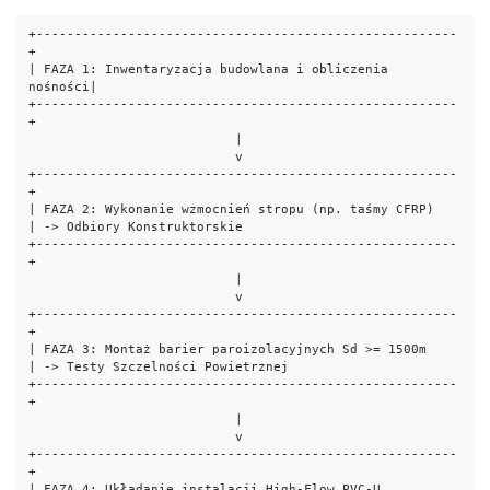
+-------------------------------------------------------
+

| FAZA 1: Inwentaryzacja budowlana i obliczenia 
nośności|

+-------------------------------------------------------
+

                           |

                           v

+-------------------------------------------------------
+

| FAZA 2: Wykonanie wzmocnień stropu (np. taśmy CFRP)   
| -> Odbiory Konstruktorskie

+-------------------------------------------------------
+

                           |

                           v

+-------------------------------------------------------
+

| FAZA 3: Montaż barier paroizolacyjnych Sd >= 1500m    
| -> Testy Szczelności Powietrznej

+-------------------------------------------------------
+

                           |

                           v

+-------------------------------------------------------
+

| FAZA 4: Układanie instalacji High-Flow PVC-U          