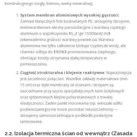
konstrukcyjnego (cegły, betonu, wełny mineralnej).
System membran aluminiowych wysokiej gęstości:
Zamiast klasycznych folii budowlanych PE, stosujemy zbrojone,
wielowarstwowe ekrany paroizolacyjne z warstwą czystego
aluminium o współczynniku $S_d \ge 1500\text{ m}$
(ekwiwalentna grubość warstwy powietrza). Warstwa
aluminiowa nie tylko całkowicie blokuje cząsteczki wody, ale
również odbija do $90\%$ promieniowania cieplnego,
obniżając koszty utrzymania stałej temperatury w
pomieszczeniu.
Ciągłość strukturalna i klejenie reaktywne:
Najważniejsza
jest szczelność połączeń. Wszelkie zakłady materiałowe (min.
15 cm) oraz styki membrany ze ścianami i stropem są
uszczelniane przy użyciu specjalistycznych taśm butylowych
oraz systemowych klejów poliuretanowych o trwałej
elastyczności. Żaden punkt mocowania (np. wieszaki suﬁtu
podwieszanego) nie może pozostać nieuszczelniony —
stosujemy samouszczelniające podkładki podwójnie
laminowane.
2.2. Izolacja termiczna ścian od wewnątrz (Zasada