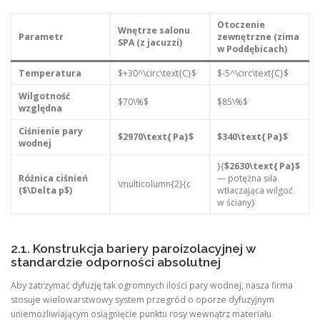
Otoczenie
Wnętrze salonu
Parametr
zewnętrzne (zima
SPA (z jacuzzi)
w Poddębicach)
Temperatura
$+30^\circ\text{C}$
$-5^\circ\text{C}$
Wilgotność
$70\%$
$85\%$
względna
Ciśnienie pary
$2970\text{ Pa}$
$340\text{ Pa}$
wodnej
}{
$2630\text{ Pa}$
Różnica ciśnień
— potężna siła
\multicolumn{2}{c
($\Delta p$)
wtłaczająca wilgoć
w ściany}
2.1. Konstrukcja bariery paroizolacyjnej w
standardzie odporności absolutnej
Aby zatrzymać dyfuzję tak ogromnych ilości pary wodnej, nasza firma
stosuje wielowarstwowy system przegród o oporze dyfuzyjnym
uniemożliwiającym osiągnięcie punktu rosy wewnątrz materiału