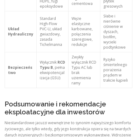
HDPE, fugi
płytek
cementowa
epoksydowe
gresowych
Słabe i
Standard
Węże
nierówne
High-Flow
elastyczne
ciśnienie w
Układ
PVC-U, układ
karbowane,
dyszach,
Hydrauliczny
gwiazdowy,
połączenia
bioﬁlm,
zasada
szeregowe,
wycieki
Tichelmanna
redukcje
podtynkowe
Zwykły
Ryzyko
Wyłącznik
RCD
wyłącznik RCD
śmiertelnego
Bezpieczeńs
Typu B
, pełna
Typu AC lub
porażenia
two
ekwipotencjal
brak
prądem w
izacja (GSU)
uziemienia
trakcie kąpieli
ramy
Podsumowanie i rekomendacje
eksploatacyjne dla inwestorów
Niestandardowe jacuzzi wewnętrzne to synonim najwyższego komfortu
życiowego, ale tylko wtedy, gdy jego konstrukcja opiera się na twardych
danych inżynieryjnych i bezkompromisowym wykonawstwie. Wdrożenie