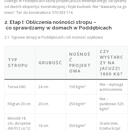
Dlatego w Poddębicach każdy projekt jacuzzi wewnętrznego zaczynamy
od dwóch ekspertyz: konstrukcyjnej i fizyki budowli. Nie “stawiamy na go
towo”. Tel. do konstruktora: 570 933 114.
2. Etap I: Obliczenia nośności stropu –
co sprawdzamy w domach w Poddębicach
2.1. Typowe stropy w Poddębicach i ich nośność użytkowa
CZY
NOŚNOŚ
WYSTARC
TYP
Ć
GRUBOŚĆ
ZY NA
STROPU
PROJEKT
JACUZZI
OWA
1600 KG?
Nie – wymaga
Teriva I/60
24 cm
150 kg/m²
wzmocnienia
Nie –
Filigran 20 cm
20 cm
250 kg/m²
punktowo 525
kg/m²
Monolit 18
cm, zbrojenie
Granicznie,
18 cm
350 kg/m²
dół fi12 co 12
trzeba liczyć