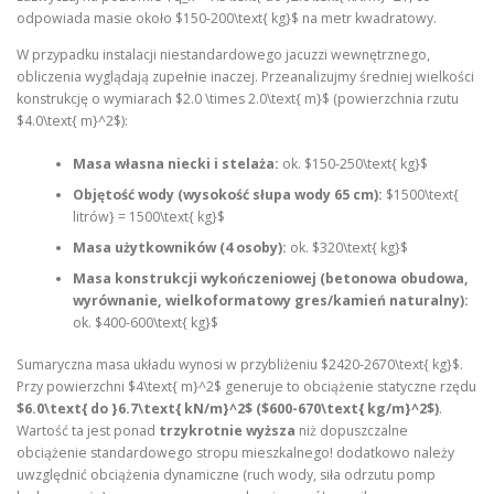
odpowiada masie około $150-200\text{ kg}$ na metr kwadratowy.
W przypadku instalacji niestandardowego jacuzzi wewnętrznego,
obliczenia wyglądają zupełnie inaczej. Przeanalizujmy średniej wielkości
konstrukcję o wymiarach $2.0 \times 2.0\text{ m}$ (powierzchnia rzutu
$4.0\text{ m}^2$):
Masa własna niecki i stelaża:
ok. $150-250\text{ kg}$
Objętość wody (wysokość słupa wody 65 cm):
$1500\text{
litrów} = 1500\text{ kg}$
Masa użytkowników (4 osoby):
ok. $320\text{ kg}$
Masa konstrukcji wykończeniowej (betonowa obudowa,
wyrównanie, wielkoformatowy gres/kamień naturalny):
ok. $400-600\text{ kg}$
Sumaryczna masa układu wynosi w przybliżeniu $2420-2670\text{ kg}$.
Przy powierzchni $4\text{ m}^2$ generuje to obciążenie statyczne rzędu
$6.0\text{ do }6.7\text{ kN/m}^2$ ($600-670\text{ kg/m}^2$)
.
Wartość ta jest ponad
trzykrotnie wyższa
niż dopuszczalne
obciążenie standardowego stropu mieszkalnego! dodatkowo należy
uwzględnić obciążenia dynamiczne (ruch wody, siła odrzutu pomp