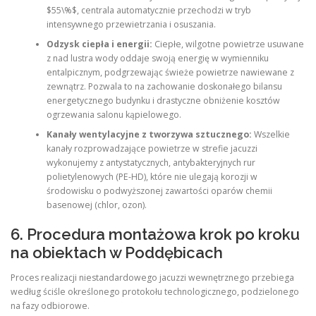
$55\%$, centrala automatycznie przechodzi w tryb
intensywnego przewietrzania i osuszania.
Odzysk ciepła i energii:
Ciepłe, wilgotne powietrze usuwane
z nad lustra wody oddaje swoją energię w wymienniku
entalpicznym, podgrzewając świeże powietrze nawiewane z
zewnątrz. Pozwala to na zachowanie doskonałego bilansu
energetycznego budynku i drastyczne obniżenie kosztów
ogrzewania salonu kąpielowego.
Kanały wentylacyjne z tworzywa sztucznego:
Wszelkie
kanały rozprowadzające powietrze w strefie jacuzzi
wykonujemy z antystatycznych, antybakteryjnych rur
polietylenowych (PE-HD), które nie ulegają korozji w
środowisku o podwyższonej zawartości oparów chemii
basenowej (chlor, ozon).
6. Procedura montażowa krok po kroku
na obiektach w Poddębicach
Proces realizacji niestandardowego jacuzzi wewnętrznego przebiega
według ściśle określonego protokołu technologicznego, podzielonego
na fazy odbiorowe.