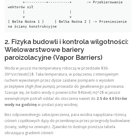
       +----------+----------+       -> Przekierowanie 
wektorów sił

       |                     |

       v                     v

[ Belka Nośna 1 ]     [ Belka Nośna 2 ] -> Przeniesienie 
2. Fizyka budowli i kontrola wilgotności:
Wielowarstwowe bariery
paroizolacyjne (Vapor Barriers)
Woda w jacuzzi ma temperaturę roboczą w przedziale $36-
39^\circ\text{C}$. Taka temperatura, w połączeniu z intensywnym
ruchem wywołanym przez dysze zasilane pompami o wysokim
przepływie (
high-flow pumps
), prowadzi do gwałtownego parowania.
Szacuje się, że lustro wody o powierzchni $4\text{ m}^2$ w jacuzzi
wewnętrznym potrafi oddać do otoczenia nawet do
2.5 do 4.0 litrów
wody na godzinę
w postaci pary wodnej.
Bez odpowiedniego zabezpieczenia, para wodna napędzana różnicą
ciśnień cząstkowych dąży do przeniknięcia przez przegrody budowlane
(ściany, suﬁty) na zewnątrz. Zjawisko to ilustruje poniższa tabela
obrazująca gradient ciśnień: