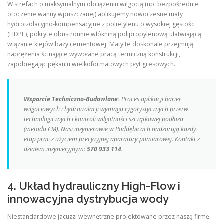
W strefach o maksymalnym obciążeniu wilgocią (np. bezpośrednie
otoczenie wanny wpuszczanej) aplikujemy nowoczesne maty
hydroizolacyjno-kompensacyjne z polietylenu o wysokiej gęstości
(HDPE), pokryte obustronnie włókniną polipropylenową ułatwiającą
wiązanie klejów bazy cementowej. Maty te doskonale przejmują
naprężenia ścinające wywołane pracą termiczną konstrukcji,
zapobiegając pękaniu wielkoformatowych płyt gresowych.
Wsparcie Techniczno-Budowlane:
Proces aplikacji barier
wilgociowych i hydroizolacji wymaga rygorystycznych przerw
technologicznych i kontroli wilgotności szczątkowej podłoża
(metoda CM). Nasi inżynierowie w Poddębicach nadzorują każdy
etap prac z użyciem precyzyjnej aparatury pomiarowej. Kontakt z
działem inżynieryjnym:
570 933 114
.
4. Układ hydrauliczny High-Flow i
innowacyjna dystrybucja wody
Niestandardowe jacuzzi wewnętrzne projektowane przez naszą firmę