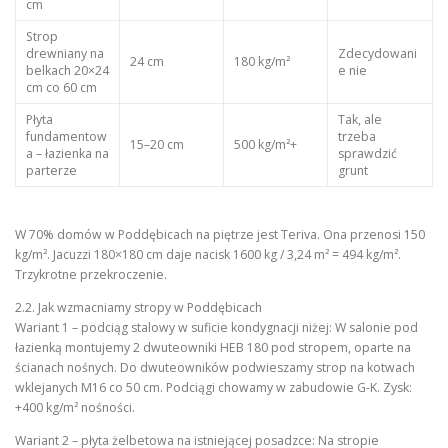
cm
Strop
drewniany na
Zdecydowani
24 cm
180 kg/m²
belkach 20×24
e nie
cm co 60 cm
Płyta
Tak, ale
fundamentow
trzeba
15–20 cm
500 kg/m²+
a – łazienka na
sprawdzić
parterze
grunt
W 70% domów w Poddębicach na piętrze jest Teriva. Ona przenosi 150
kg/m². Jacuzzi 180×180 cm daje nacisk 1600 kg / 3,24 m² = 494 kg/m².
Trzykrotne przekroczenie.
2.2. Jak wzmacniamy stropy w Poddębicach
Wariant 1 – podciąg stalowy w suficie kondygnacji niżej: W salonie pod
łazienką montujemy 2 dwuteowniki HEB 180 pod stropem, oparte na
ścianach nośnych. Do dwuteowników podwieszamy strop na kotwach
wklejanych M16 co 50 cm. Podciągi chowamy w zabudowie G-K. Zysk:
+400 kg/m² nośności.
Wariant 2 – płyta żelbetowa na istniejącej posadzce: Na stropie