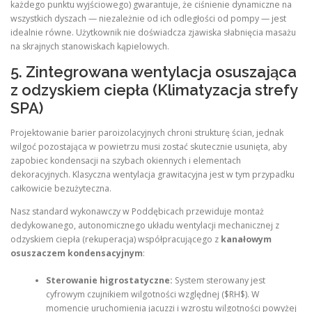
każdego punktu wyjściowego) gwarantuje, że ciśnienie dynamiczne na
wszystkich dyszach — niezależnie od ich odległości od pompy — jest
idealnie równe. Użytkownik nie doświadcza zjawiska słabnięcia masażu
na skrajnych stanowiskach kąpielowych.
5. Zintegrowana wentylacja osuszająca
z odzyskiem ciepła (Klimatyzacja strefy
SPA)
Projektowanie barier paroizolacyjnych chroni strukturę ścian, jednak
wilgoć pozostająca w powietrzu musi zostać skutecznie usunięta, aby
zapobiec kondensacji na szybach okiennych i elementach
dekoracyjnych. Klasyczna wentylacja grawitacyjna jest w tym przypadku
całkowicie bezużyteczna.
Nasz standard wykonawczy w Poddębicach przewiduje montaż
dedykowanego, autonomicznego układu wentylacji mechanicznej z
odzyskiem ciepła (rekuperacja) współpracującego z
kanałowym
osuszaczem kondensacyjnym
:
Sterowanie higrostatyczne:
System sterowany jest
cyfrowym czujnikiem wilgotności względnej ($RH$). W
momencie uruchomienia jacuzzi i wzrostu wilgotności powyżej