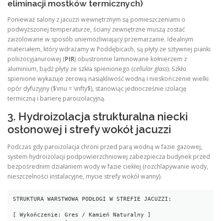
eliminacji mostków termicznych)
Ponieważ salony z jacuzzi wewnętrznym są pomieszczeniami o
podwyższonej temperaturze, ściany zewnętrzne muszą zostać
zaizolowane w sposób uniemożliwiający przemarzanie. Idealnym
materiałem, który wdrażamy w Poddębicach, są płyty ze sztywnej pianki
poliizocyjanurowej (
PIR
) obustronnie laminowane kołnierzem z
aluminium, bądź płyty ze szkła spienionego (
cellular glass
). Szkło
spienione wykazuje zerową nasiąkliwość wodną i nieskończenie wielki
opór dyfuzyjny ($\mu = \infty$), stanowiąc jednocześnie izolację
termiczną i barierę paroizolacyjną.
3. Hydroizolacja strukturalna niecki
osłonowej i strefy wokół jacuzzi
Podczas gdy paroizolacja chroni przed parą wodną w fazie gazowej,
system hydroizolacji podpowierzchniowej zabezpiecza budynek przed
bezpośrednim działaniem wody w fazie ciekłej (rozchlapywanie wody,
nieszczelności instalacyjne, mycie strefy wokół wanny).
STRUKTURA WARSTWOWA PODŁOGI W STREFIE JACUZZI:

[ Wykończenie: Gres / Kamień Naturalny ]
