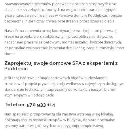
zaawansowanych systemów planowania obciążeń stropowych oraz
absolutnie szczelnych, odpornych na wilgoć barier paroizolacyjnych
gwarantuje, że salon wellness w Państwa domu w Poddębicach będzie
bezpieczną, higieniczną i trwałą przestrzenią przez dziesięciolecia.
Nasza firma zapewnia pełną koordynację inwestycji — od pierwszej
kreski na projekcie architektonicznym, przez obliczenia statyczne,
nadzór nad pracami żelbetowymi, montaż instalacji hydrotechnicznych,
aż po ﬁnalne wykończenie kamieniarskie i konfigurację automatyki Smart
Home.
Zaprojektuj swoje domowe SPA z ekspertami z
Poddębic
Jeśli chcą Państwo uniknąć kosztownych błędów budowlanych i
zrealizować projekt prywatnej strefy wellness w najwyższym dostępnym
standardzie technicznym, zapraszamy do kontaktu z naszym biurem
inżynieryjnym w Poddębicach:
Telefon: 570 933 114
Nasi specjaliści przeprowadzą dla Państwa wstępną wizję lokalną,
dokonają analizy nośności stropów w budynku, dobiorą optymalne
systemy barier wilgociowych oraz przygotują kompleksową,