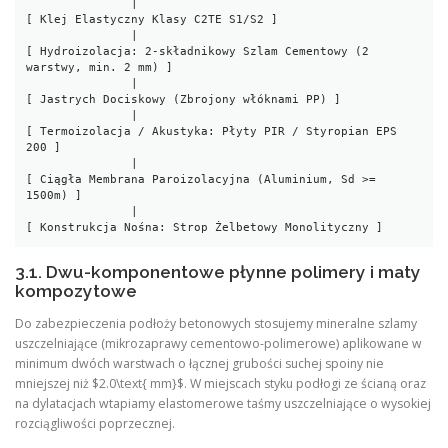
               |

[ Klej Elastyczny Klasy C2TE S1/S2 ]

               |

[ Hydroizolacja: 2-składnikowy Szlam Cementowy (2 
warstwy, min. 2 mm) ]

               |

[ Jastrych Dociskowy (Zbrojony włóknami PP) ]

               |

[ Termoizolacja / Akustyka: Płyty PIR / Styropian EPS 
200 ]

               |

[ Ciągła Membrana Paroizolacyjna (Aluminium, Sd >= 
1500m) ]

               |

3.1. Dwu-komponentowe płynne polimery i maty
kompozytowe
Do zabezpieczenia podłoży betonowych stosujemy mineralne szlamy
uszczelniające (mikrozaprawy cementowo-polimerowe) aplikowane w
minimum dwóch warstwach o łącznej grubości suchej spoiny nie
mniejszej niż $2.0\text{ mm}$. W miejscach styku podłogi ze ścianą oraz
na dylatacjach wtapiamy elastomerowe taśmy uszczelniające o wysokiej
rozciągliwości poprzecznej.