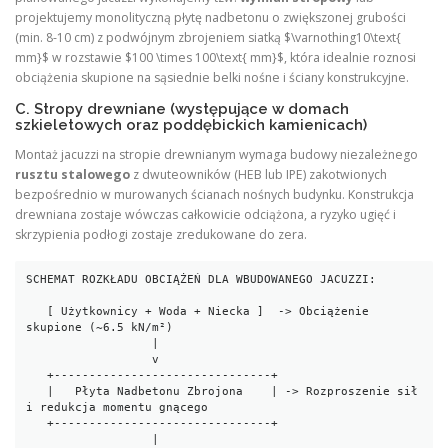
projektujemy monolityczną płytę nadbetonu o zwiększonej grubości
(min. 8-10 cm) z podwójnym zbrojeniem siatką $\varnothing10\text{
mm}$ w rozstawie $100 \times 100\text{ mm}$, która idealnie roznosi
obciążenia skupione na sąsiednie belki nośne i ściany konstrukcyjne.
C. Stropy drewniane (występujące w domach
szkieletowych oraz poddębickich kamienicach)
Montaż jacuzzi na stropie drewnianym wymaga budowy niezależnego
rusztu stalowego
z dwuteowników (HEB lub IPE) zakotwionych
bezpośrednio w murowanych ścianach nośnych budynku. Konstrukcja
drewniana zostaje wówczas całkowicie odciążona, a ryzyko ugięć i
skrzypienia podłogi zostaje zredukowane do zera.
SCHEMAT ROZKŁADU OBCIĄŻEŃ DLA WBUDOWANEGO JACUZZI:

   [ Użytkownicy + Woda + Niecka ]  -> Obciążenie 
skupione (~6.5 kN/m²)

                  |

                  v

   +-------------------------------+

   |   Płyta Nadbetonu Zbrojona    | -> Rozproszenie sił 
i redukcja momentu gnącego

   +-------------------------------+

                  |
