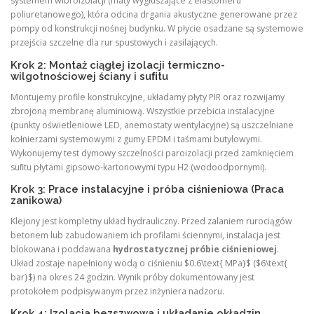
systemem wibroizolacji (maty wygłuszające z elastomeru
poliuretanowego), która odcina drgania akustyczne generowane przez
pompy od konstrukcji nośnej budynku. W płycie osadzane są systemowe
przejścia szczelne dla rur spustowych i zasilających.
Krok 2: Montaż ciągłej izolacji termiczno-
wilgotnościowej ściany i suﬁtu
Montujemy profile konstrukcyjne, układamy płyty PIR oraz rozwijamy
zbrojoną membranę aluminiową. Wszystkie przebicia instalacyjne
(punkty oświetleniowe LED, anemostaty wentylacyjne) są uszczelniane
kołnierzami systemowymi z gumy EPDM i taśmami butylowymi.
Wykonujemy test dymowy szczelności paroizolacji przed zamknięciem
suﬁtu płytami gipsowo-kartonowymi typu H2 (wodoodpornymi).
Krok 3: Prace instalacyjne i próba ciśnieniowa (Praca
zanikowa)
Klejony jest kompletny układ hydrauliczny. Przed zalaniem rurociągów
betonem lub zabudowaniem ich profilami ściennymi, instalacja jest
blokowana i poddawana
hydrostatycznej próbie ciśnieniowej
.
Układ zostaje napełniony wodą o ciśnieniu $0.6\text{ MPa}$ ($6\text{
bar}$) na okres 24 godzin. Wynik próby dokumentowany jest
protokołem podpisywanym przez inżyniera nadzoru.
Krok 4: Izolacja bezszwowa i układanie okładzin