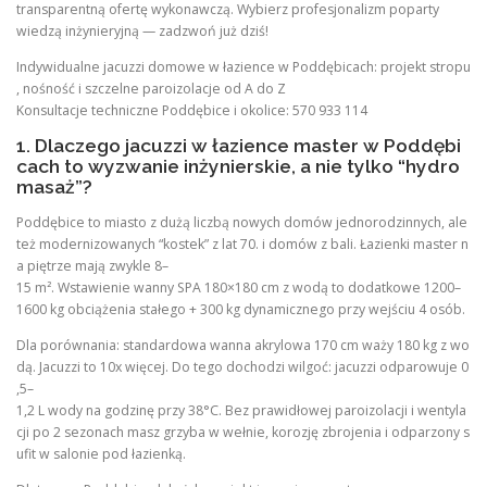
transparentną ofertę wykonawczą. Wybierz profesjonalizm poparty
wiedzą inżynieryjną — zadzwoń już dziś!
Indywidualne jacuzzi domowe w łazience w Poddębicach: projekt stropu
, nośność i szczelne paroizolacje od A do Z
Konsultacje techniczne Poddębice i okolice: 570 933 114
1. Dlaczego jacuzzi w łazience master w Poddębi
cach to wyzwanie inżynierskie, a nie tylko “hydro
masaż”?
Poddębice to miasto z dużą liczbą nowych domów jednorodzinnych, ale
też modernizowanych “kostek” z lat 70. i domów z bali. Łazienki master n
a piętrze mają zwykle 8–
15 m². Wstawienie wanny SPA 180×180 cm z wodą to dodatkowe 1200–
1600 kg obciążenia stałego + 300 kg dynamicznego przy wejściu 4 osób.
Dla porównania: standardowa wanna akrylowa 170 cm waży 180 kg z wo
dą. Jacuzzi to 10x więcej. Do tego dochodzi wilgoć: jacuzzi odparowuje 0
,5–
1,2 L wody na godzinę przy 38°C. Bez prawidłowej paroizolacji i wentyla
cji po 2 sezonach masz grzyba w wełnie, korozję zbrojenia i odparzony s
ufit w salonie pod łazienką.