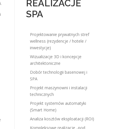
REALIZACJE
.
SPA
i
Projektowanie prywatnych stref
wellness (rezydencje / hotele /
inwestycje)
Wizualizacje 3D i koncepcje
architektoniczne
Dobór technologii basenowej i
SPA
Projekt maszynowni i instalacji
technicznych
Projekt systemów automatyki
(Smart Home)
Analiza kosztów eksploatacji (ROI)
e
Kompleksowe realizacje „pod