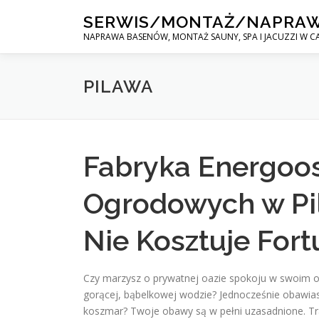
Skip
SERWIS/MONTAŻ/NAPRA
to
NAPRAWA BASENÓW, MONTAŻ SAUNY, SPA I JACUZZI W CA
content
PILAWA
Fabryka Energoo
Ogrodowych w Pil
Nie Kosztuje For
Czy marzysz o prywatnej oazie spokoju w swoim og
gorącej, bąbelkowej wodzie? Jednocześnie obawias
koszmar? Twoje obawy są w pełni uzasadnione. Tr