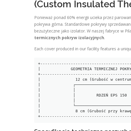
(Custom Insulated Th
Ponieważ ponad 60% energii ucieka przez parowan
pokrywa górna. Standardowe pokrywy sprzedawane w
bezużyteczne jako izolator. W naszej fabryce w Pi
termicznych pokryw izolacyjnych
.
Each cover produced in our facility features a uniqu
+---------------------------------------
|             GEOMETRIA TERMICZNEJ POKRY
+---------------------------------------
|               12 cm (Grubość w centrum
|              ┌────────────────────────
|              │                        
|              │         RDZEŃ EPS 150  
|              │                        
|              └────────────────────────
|               8 cm (Grubość przy krawę