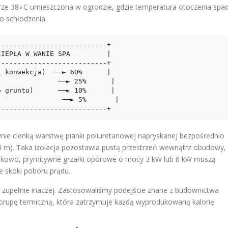
rze 38∘C umieszczona w ogrodzie, gdzie temperatura otoczenia spa
go schłodzenia.
--------------------------+

IEPŁA W WANIE SPA         |

--------------------------+

 konwekcja)  ──► 60%      |

              ──► 25%      |

 gruntu)      ──► 10%      |

               ──► 5%       |

ynie cienką warstwę pianki poliuretanowej napryskanej bezpośrednio
−3 m). Taka izolacja pozostawia pustą przestrzeń wewnątrz obudowy,
datkowo, prymitywne grzałki oporowe o mocy 3 kW lub 6 kW muszą
e skoki poboru prądu.
 zupełnie inaczej. Zastosowaliśmy podejście znane z budownictwa
orupę termiczną, która zatrzymuje każdą wyprodukowaną kalorię