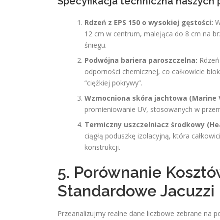
Specyfikacja techniczna naszych
Rdzeń z EPS 150 o wysokiej gęstości:
Wy
12 cm w centrum, malejąca do 8 cm na br
śniegu.
Podwójna bariera paroszczelna:
Rdzeń 
odporności chemicznej, co całkowicie bloku
“ciężkiej pokrywy”.
Wzmocniona skóra jachtowa (Marine V
promieniowanie UV, stosowanych w przemyś
Termiczny uszczelniacz środkowy (Hea
ciągłą poduszkę izolacyjną, która całkowic
konstrukcji.
5. Porównanie Kosztów
Standardowe Jacuzzi
Przeanalizujmy realne dane liczbowe zebrane na 