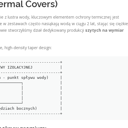
ermal Covers)
ie z lustra wody, kluczowym elementem ochrony termicznej jest
 zestawach często nasiąkają wodą w ciągu 2 lat, stając się ciężkie
lawie stworzyliśmy dział dedykowany produkcji
szytych na wymiar
e, high-density taper design:
--------------------------+

WY IZOLACYJNEJ            |

--------------------------+

 - punkt spływu wody)     |

─────────┐                |

         │                |

         │                |

         │                |

─────────┘                |

dziach bocznych)          |
