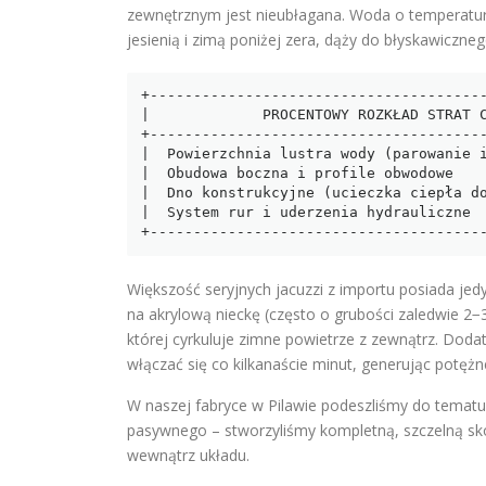
zewnętrznym jest nieubłagana. Woda o temperatu
jesienią i zimą poniżej zera, dąży do błyskawiczne
+---------------------------------------
|             PROCENTOWY ROZKŁAD STRAT C
+---------------------------------------
|  Powierzchnia lustra wody (parowanie i
|  Obudowa boczna i profile obwodowe    
|  Dno konstrukcyjne (ucieczka ciepła do
|  System rur i uderzenia hydrauliczne  
Większość seryjnych jacuzzi z importu posiada jed
na akrylową nieckę (często o grubości zaledwie 2
której cyrkuluje zimne powietrze z zewnątrz. Do
włączać się co kilkanaście minut, generując potężn
W naszej fabryce w Pilawie podeszliśmy do tematu
pasywnego – stworzyliśmy kompletną, szczelną sk
wewnątrz układu.