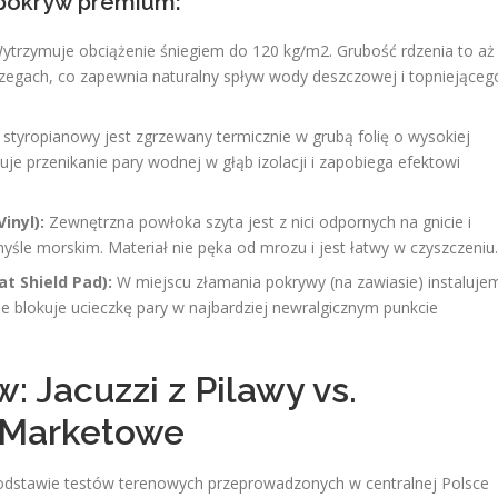
 pokryw premium:
trzymuje obciążenie śniegiem do 120 kg/m2. Grubość rdzenia to aż
zegach, co zapewnia naturalny spływ wody deszczowej i topniejąceg
styropianowy jest zgrzewany termicznie w grubą folię o wysokiej
je przenikanie pary wodnej w głąb izolacji i zapobiega efektowi
inyl):
Zewnętrzna powłoka szyta jest z nici odpornych na gnicie i
le morskim. Materiał nie pęka od mrozu i jest łatwy w czyszczeniu.
t Shield Pad):
W miejscu złamania pokrywy (na zawiasie) instaluje
ie blokuje ucieczkę pary w najbardziej newralgicznym punkcie
: Jacuzzi z Pilawy vs.
 Marketowe
podstawie testów terenowych przeprowadzonych w centralnej Polsce