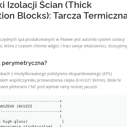
 Izolacji Ścian (Thick
tion Blocks): Tarcza Termiczn
dnych spa produkowanych w Pilawie jest autorski system izolacji
, która z czasem chłonie wilgoć i traci swoje właściwości, stosujem
ja perymetryczna?
blokach z modyfikowanego polistyrenu ekspandowanego (EPS)
skim współczynniku przewodzenia ciepła (λ=0.021 W/mK). Bloki te
inane ploterami CNC pod wymiar ramy nośnej jacuzzi.
--------------------------+

ASZEGO JACUZZI            |

--------------------------+

                          |

 high-gloss)               |

mocnienie strukturalne)   |
