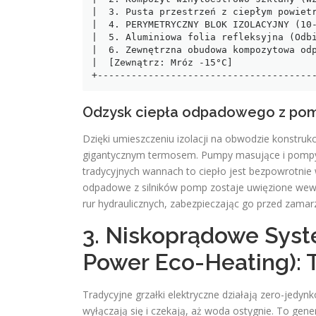
|  3. Pusta przestrzeń z ciepłym powietr
|  4. PERYMETRYCZNY BLOK IZOLACYJNY (10-
|  5. Aluminiowa folia refleksyjna (Odbi
|  6. Zewnętrzna obudowa kompozytowa odp
|  [Zewnątrz: Mróz -15°C]               
Odzysk ciepła odpadowego z pom
Dzięki umieszczeniu izolacji na obwodzie konstrukc
gigantycznym termosem. Pumpy masujące i pompy c
tradycyjnych wannach to ciepło jest bezpowrotnie
odpadowe z silników pomp zostaje uwięzione wew
rur hydraulicznych, zabezpieczając go przed zamar
3. Niskoprądowe Sys
Power Eco-Heating): 
Tradycyjne grzałki elektryczne działają zero-jed
wyłączają się i czekają, aż woda ostygnie. To gene