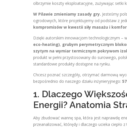
olbrzymie koszty eksploatacyjne, zużywając setki
W Pilawie zmieniamy zasady gry.
Jesteśmy pols
ogrodowych, które projektujemy od podstaw z jed
kompromisów w kwestii siły masażu i komfor
Dzięki autorskim innowacjom technologicznym – 
eco-heating)
,
grubym perymetrycznym blokom i
szytym na wymiar termicznym pokrywom izol
produkt w pełni przystosowany do surowego, polski
standardowe produkty dostępne na rynku.
Chcesz poznać szczegóły, otrzymać darmową wycen
bezpośrednio do naszego działu inżynieryjnego:
57
1. Dlaczego Większoś
Energii? Anatomia Str
Aby zbudować wannę spa, która jest naprawdę ener
przeanalizować, którędy i dlaczego ucieka ciepło 