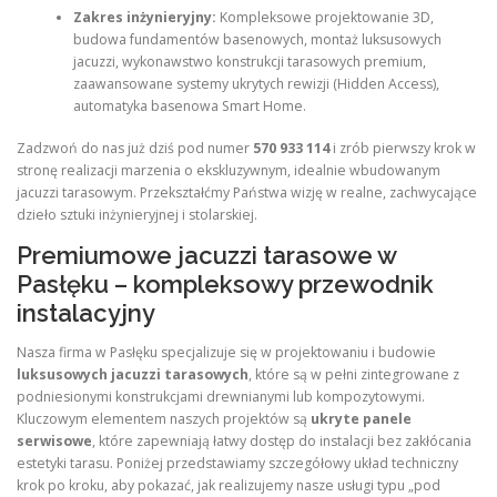
Zakres inżynieryjny:
Kompleksowe projektowanie 3D,
budowa fundamentów basenowych, montaż luksusowych
jacuzzi, wykonawstwo konstrukcji tarasowych premium,
zaawansowane systemy ukrytych rewizji (Hidden Access),
automatyka basenowa Smart Home.
Zadzwoń do nas już dziś pod numer
570 933 114
i zrób pierwszy krok w
stronę realizacji marzenia o ekskluzywnym, idealnie wbudowanym
jacuzzi tarasowym. Przekształćmy Państwa wizję w realne, zachwycające
dzieło sztuki inżynieryjnej i stolarskiej.
Premiumowe jacuzzi tarasowe w
Pasłęku – kompleksowy przewodnik
instalacyjny
Nasza firma w Pasłęku specjalizuje się w projektowaniu i budowie
luksusowych jacuzzi tarasowych
, które są w pełni zintegrowane z
podniesionymi konstrukcjami drewnianymi lub kompozytowymi.
Kluczowym elementem naszych projektów są
ukryte panele
serwisowe
, które zapewniają łatwy dostęp do instalacji bez zakłócania
estetyki tarasu. Poniżej przedstawiamy szczegółowy układ techniczny
krok po kroku, aby pokazać, jak realizujemy nasze usługi typu „pod