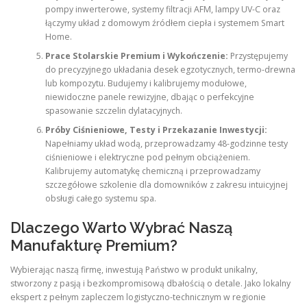
pompy inwerterowe, systemy filtracji AFM, lampy UV-C oraz
łączymy układ z domowym źródłem ciepła i systemem Smart
Home.
Prace Stolarskie Premium i Wykończenie:
Przystępujemy
do precyzyjnego układania desek egzotycznych, termo-drewna
lub kompozytu. Budujemy i kalibrujemy modułowe,
niewidoczne panele rewizyjne, dbając o perfekcyjne
spasowanie szczelin dylatacyjnych.
Próby Ciśnieniowe, Testy i Przekazanie Inwestycji:
Napełniamy układ wodą, przeprowadzamy 48-godzinne testy
ciśnieniowe i elektryczne pod pełnym obciążeniem.
Kalibrujemy automatykę chemiczną i przeprowadzamy
szczegółowe szkolenie dla domowników z zakresu intuicyjnej
obsługi całego systemu spa.
Dlaczego Warto Wybrać Naszą
Manufakturę Premium?
Wybierając naszą firmę, inwestują Państwo w produkt unikalny,
stworzony z pasją i bezkompromisową dbałością o detale. Jako lokalny
ekspert z pełnym zapleczem logistyczno-technicznym w regionie