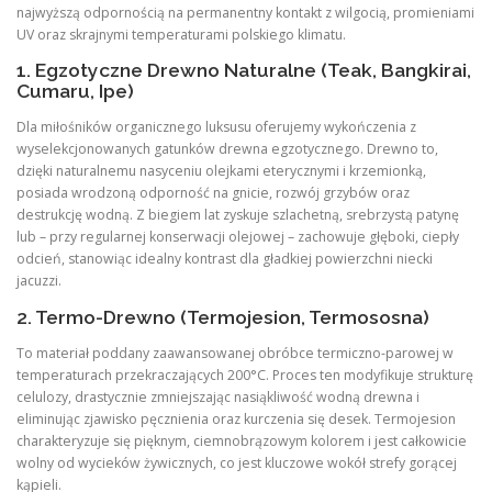
najwyższą odpornością na permanentny kontakt z wilgocią, promieniami
UV oraz skrajnymi temperaturami polskiego klimatu.
1. Egzotyczne Drewno Naturalne (Teak, Bangkirai,
Cumaru, Ipe)
Dla miłośników organicznego luksusu oferujemy wykończenia z
wyselekcjonowanych gatunków drewna egzotycznego. Drewno to,
dzięki naturalnemu nasyceniu olejkami eterycznymi i krzemionką,
posiada wrodzoną odporność na gnicie, rozwój grzybów oraz
destrukcję wodną. Z biegiem lat zyskuje szlachetną, srebrzystą patynę
lub – przy regularnej konserwacji olejowej – zachowuje głęboki, ciepły
odcień, stanowiąc idealny kontrast dla gładkiej powierzchni niecki
jacuzzi.
2. Termo-Drewno (Termojesion, Termososna)
To materiał poddany zaawansowanej obróbce termiczno-parowej w
temperaturach przekraczających 200°C. Proces ten modyfikuje strukturę
celulozy, drastycznie zmniejszając nasiąkliwość wodną drewna i
eliminując zjawisko pęcznienia oraz kurczenia się desek. Termojesion
charakteryzuje się pięknym, ciemnobrązowym kolorem i jest całkowicie
wolny od wycieków żywicznych, co jest kluczowe wokół strefy gorącej
kąpieli.