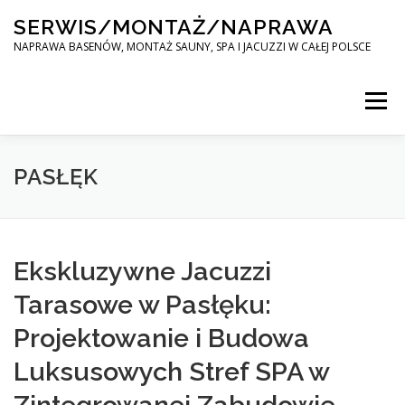
Skip
SERWIS/MONTAŻ/NAPRAWA
to
content
NAPRAWA BASENÓW, MONTAŻ SAUNY, SPA I JACUZZI W CAŁEJ POLSCE
Menu
SPA SERWIS
PASŁĘK
MONTAŻ SAUNY, SPA, JACUZI W CAŁEJ POLSCE
Ekskluzywne Jacuzzi
Tarasowe w Pasłęku:
KONTAKT
Projektowanie i Budowa
Luksusowych Stref SPA w