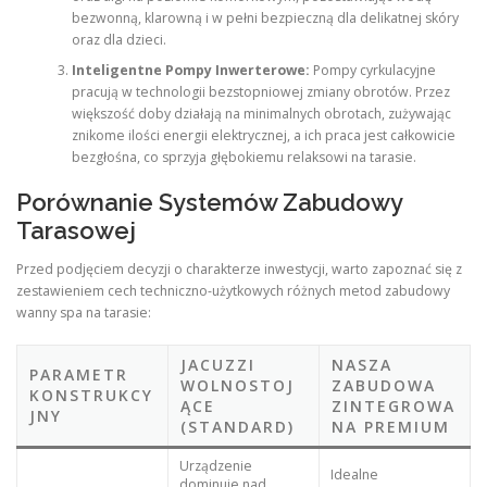
bezwonną, klarowną i w pełni bezpieczną dla delikatnej skóry
oraz dla dzieci.
Inteligentne Pompy Inwerterowe:
Pompy cyrkulacyjne
pracują w technologii bezstopniowej zmiany obrotów. Przez
większość doby działają na minimalnych obrotach, zużywając
znikome ilości energii elektrycznej, a ich praca jest całkowicie
bezgłośna, co sprzyja głębokiemu relaksowi na tarasie.
Porównanie Systemów Zabudowy
Tarasowej
Przed podjęciem decyzji o charakterze inwestycji, warto zapoznać się z
zestawieniem cech techniczno-użytkowych różnych metod zabudowy
wanny spa na tarasie:
JACUZZI
NASZA
PARAMETR
WOLNOSTOJ
ZABUDOWA
KONSTRUKCY
ĄCE
ZINTEGROWA
JNY
(STANDARD)
NA PREMIUM
Urządzenie
Idealne
dominuje nad