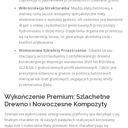
Zapobiega to jakimkolwiek przesunięciom i osiadaniu gruntu.
Wibroizolacja Strukturalna:
Między płytą betonową a
stalową ramą jacuzzi stosujemy specjalistyczne maty
elastomerowe o wysokiej gęstości. Ich zadaniem jest tłumienie
drgań o niskiej częstotliwości generowanych przez pompy
hydromasażu o dużej mocy. Dzięki temu drgania nie przenoszą
się na konstrukcję tarasu, co gwarantuje absolutną ciszę i
komfort użytkowania.
Wzmocnione Szkielety Przestrzenne:
Szkielet tarasu
otaczający jacuzzi budujemy z certyfikowanego drewna
konstrukcyjnego klejonego warstwowo (KVH lub BSH klasy
GL24) lub z grubościennych profili aluminiowych. Całość jest
precyzyjnie kotwiona w gruncie za pomocą betonowych
mikropali lub śrub gruntowych, sięgających poniżej strefy
przemarzania gleby.
Wykończenie Premium: Szlachetne
Drewno i Nowoczesne Kompozyty
Zewnętrzne wykończenie zintegrowanej platformy spa decyduje o jej
finalnym charakterze. W naszych pasłęckich realizacjach korzystamy
wyłącznie z materiałów klasy premium, które charakteryzują się