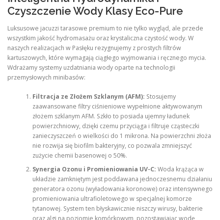
Czyszczenie Wody Klasy Eco-Pure
Luksusowe jacuzzi tarasowe premium to nie tylko wygląd, ale przede
wszystkim jakość hydromasażu oraz krystaliczna czystość wody. W
naszych realizacjach w Pasłęku rezygnujemy z prostych filtrów
kartuszowych, które wymagają ciągłego wyjmowania i ręcznego mycia.
Wdrażamy systemy uzdatniania wody oparte na technologii
przemysłowych minibasów:
Filtracja ze Złożem Szklanym (AFM):
Stosujemy
zaawansowane filtry ciśnieniowe wypełnione aktywowanym
złożem szklanym AFM. Szkło to posiada ujemny ładunek
powierzchniowy, dzięki czemu przyciąga i filtruje cząsteczki
zanieczyszczeń o wielkości do 1 mikrona. Na powierzchni złoża
nie rozwija się biofilm bakteryjny, co pozwala zmniejszyć
zużycie chemii basenowej o 50%.
Synergia Ozonu i Promieniowania UV-C:
Woda krążąca w
układzie zamkniętym jest poddawana jednoczesnemu działaniu
generatora ozonu (wyładowania koronowe) oraz intensywnego
promieniowania ultrafioletowego w specjalnej komorze
tytanowej. System ten błyskawicznie niszczy wirusy, bakterie
oraz algi na poziomie komórkowym, pozostawiając wodę