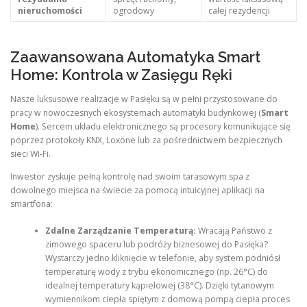
nieruchomości
ogrodowy
całej rezydencji
Zaawansowana Automatyka Smart
Home: Kontrola w Zasięgu Ręki
Nasze luksusowe realizacje w Pasłęku są w pełni przystosowane do
pracy w nowoczesnych ekosystemach automatyki budynkowej (
Smart
Home
). Sercem układu elektronicznego są procesory komunikujące się
poprzez protokoły KNX, Loxone lub za pośrednictwem bezpiecznych
sieci Wi-Fi.
Inwestor zyskuje pełną kontrolę nad swoim tarasowym spa z
dowolnego miejsca na świecie za pomocą intuicyjnej aplikacji na
smartfona:
Zdalne Zarządzanie Temperaturą:
Wracają Państwo z
zimowego spaceru lub podróży biznesowej do Pasłęka?
Wystarczy jedno kliknięcie w telefonie, aby system podniósł
temperaturę wody z trybu ekonomicznego (np. 26°C) do
idealnej temperatury kąpielowej (38°C). Dzięki tytanowym
wymiennikom ciepła spiętym z domową pompą ciepła proces