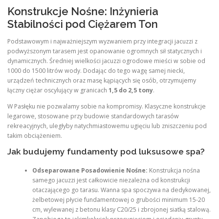
Konstrukcje Nośne: Inżynieria
Stabilności pod Ciężarem Ton
Podstawowym i najważniejszym wyzwaniem przy integracji jacuzzi z
podwyższonym tarasem jest opanowanie ogromnych sił statycznych i
dynamicznych. Średniej wielkości jacuzzi ogrodowe mieści w sobie od
1000 do 1500 litrów wody. Dodając do tego wagę samej niecki,
urządzeń technicznych oraz masę kąpiących się osób, otrzymujemy
łączny ciężar oscylujący w granicach
1,5 do 2,5 tony
.
W Pasłęku nie pozwalamy sobie na kompromisy. Klasyczne konstrukcje
legarowe, stosowane przy budowie standardowych tarasów
rekreacyjnych, uległyby natychmiastowemu ugięciu lub zniszczeniu pod
takim obciążeniem.
Jak budujemy fundamenty pod luksusowe spa?
Odseparowane Posadowienie Nośne:
Konstrukcja nośna
samego jacuzzi jest całkowicie niezależna od konstrukcji
otaczającego go tarasu. Wanna spa spoczywa na dedykowanej,
żelbetowej płycie fundamentowej o grubości minimum 15-20
cm, wylewanej z betonu klasy C20/25 i zbrojonej siatką stalową.