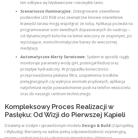
ten odbywa się błyskawicznie i niezwykle tanio.
Scenariusze Iluminacyjne:
Zintegrowane oświetlenie
podwodne LED RGB oraz zewnętrzne liniowe oświetlenie
krawędzi tarasu mogą współgrać ze sobą. Aplikacja pozwala na
programowanie scen świetlnych dopasowanych do nastroju –
od dynamicznych kolorów na letnie wieczory ze znajomymi, po
wyciszające, monochromatyczne barwy do wieczornej
medytacji.
Automatyczne Alerty Serwisowe:
System w sposób ciągły
monitoruje parametry wody (pH, potencjał Redox) oraz
przepływ hydrauliczny. W przypadku konieczności
przeprowadzenia płukania filtra, uzupełnienia środków
pielęgnacyjnych czy wykrycia anomalii prądowych, aplikacja
natychmiast wyśle powiadomienie push na telefon właściciela
oraz do naszego centrum technicznego.
Kompleksowy Proces Realizacji w
Pasłęku: Od Wizji do Pierwszej Kąpieli
Działamy w ścisłym i sprawdzonym modelu
Design & Build
(Zaprojektuj
i Wybuduj). Bierzemy na siebie pełną odpowiedzialność inżynieryjną,
prawną i wykonawczą za cały proces inwestycyjny, eliminując