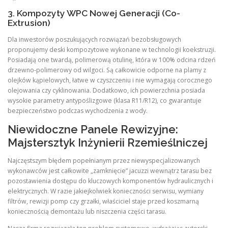
3. Kompozyty WPC Nowej Generacji (Co-
Extrusion)
Dla inwestorów poszukujących rozwiązań bezobsługowych
proponujemy deski kompozytowe wykonane w technologii koekstruzji.
Posiadają one twardą, polimerową otulinę, która w 100% odcina rdzeń
drzewno-polimerowy od wilgoci. Są całkowicie odporne na plamy z
olejków kąpielowych, łatwe w czyszczeniu i nie wymagają corocznego
olejowania czy cyklinowania. Dodatkowo, ich powierzchnia posiada
wysokie parametry antypoślizgowe (klasa R11/R12), co gwarantuje
bezpieczeństwo podczas wychodzenia z wody.
Niewidoczne Panele Rewizyjne:
Majstersztyk Inżynierii Rzemieślniczej
Najczęstszym błędem popełnianym przez niewyspecjalizowanych
wykonawców jest całkowite „zamknięcie” jacuzzi wewnątrz tarasu bez
pozostawienia dostępu do kluczowych komponentów hydraulicznych i
elektrycznych. W razie jakiejkolwiek konieczności serwisu, wymiany
filtrów, rewizji pomp czy grzałki, właściciel staje przed koszmarną
koniecznością demontażu lub niszczenia części tarasu.