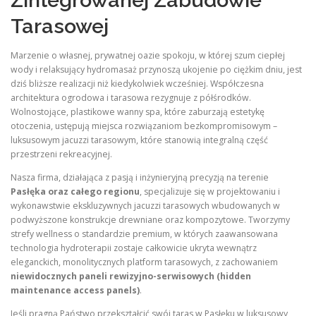
Zintegrowanej Zabudowie
Tarasowej
Marzenie o własnej, prywatnej oazie spokoju, w której szum ciepłej
wody i relaksujący hydromasaż przynoszą ukojenie po ciężkim dniu, jest
dziś bliższe realizacji niż kiedykolwiek wcześniej. Współczesna
architektura ogrodowa i tarasowa rezygnuje z półśrodków.
Wolnostojące, plastikowe wanny spa, które zaburzają estetykę
otoczenia, ustępują miejsca rozwiązaniom bezkompromisowym –
luksusowym jacuzzi tarasowym, które stanowią integralną część
przestrzeni rekreacyjnej.
Nasza firma, działająca z pasją i inżynieryjną precyzją na terenie
Pasłęka oraz całego regionu
, specjalizuje się w projektowaniu i
wykonawstwie ekskluzywnych jacuzzi tarasowych wbudowanych w
podwyższone konstrukcje drewniane oraz kompozytowe. Tworzymy
strefy wellness o standardzie premium, w których zaawansowana
technologia hydroterapii zostaje całkowicie ukryta wewnątrz
eleganckich, monolitycznych platform tarasowych, z zachowaniem
niewidocznych paneli rewizyjno-serwisowych (hidden
maintenance access panels)
.
Jeśli pragną Państwo przekształcić swój taras w Pasłęku w luksusowy