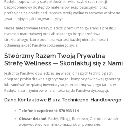
Pasłęka, zapewniamy stałą bliskość serwisu, szybki czas reakcji,
bezproblemowy dostęp do materiałów eksploatacyjnych oraz
profesjonalną opiekę nad Państwa strefą wellness zarówno w okresie
gwarancyjnym, jak i pogwarancyjnym.
Nasze zintegrowane tarasy z jacuzzi premium to gwarancja prestiżu,
trwałości materiałowej oraz absolutnego bezpieczeństwa
strukturalnego, które podniosą wartość każdej nieruchomości i
odmienią jakość Państwa codziennego życia.
Stwórzmy Razem Twoją Prywatną
Strefę Wellness — Skontaktuj się z Nami
Jeśli chcą Państwo dowiedzieć się więcej o naszych technologiach,
obejrzeć próbki drewna egzotycznego i kompozytów nowej generacji
lub zamówić bezpłatną inwentaryzację techniczną swojego tarasu w
Pasłęku, nasi inżynierowie i architekci są do Państwa dyspozycji.
Dane Kontaktowe Biura Techniczno-Handlowego:
Telefon bezpośredni:
570 933 114
Obszar działań:
Pasłęk, Elbląg, Braniewo, Ostróda oraz całe
województwo warmińsko-mazurskie i pomorskie.