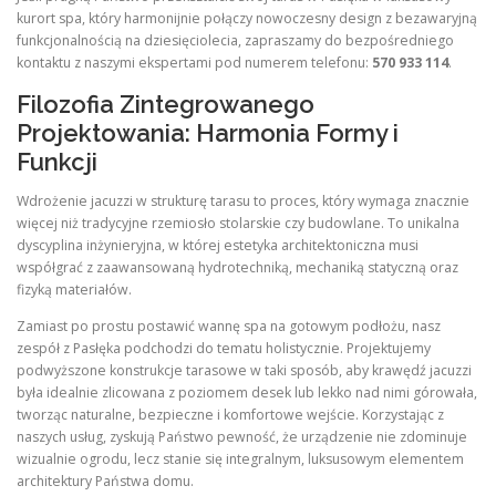
kurort spa, który harmonijnie połączy nowoczesny design z bezawaryjną
funkcjonalnością na dziesięciolecia, zapraszamy do bezpośredniego
kontaktu z naszymi ekspertami pod numerem telefonu:
570 933 114
.
Filozofia Zintegrowanego
Projektowania: Harmonia Formy i
Funkcji
Wdrożenie jacuzzi w strukturę tarasu to proces, który wymaga znacznie
więcej niż tradycyjne rzemiosło stolarskie czy budowlane. To unikalna
dyscyplina inżynieryjna, w której estetyka architektoniczna musi
współgrać z zaawansowaną hydrotechniką, mechaniką statyczną oraz
fizyką materiałów.
Zamiast po prostu postawić wannę spa na gotowym podłożu, nasz
zespół z Pasłęka podchodzi do tematu holistycznie. Projektujemy
podwyższone konstrukcje tarasowe w taki sposób, aby krawędź jacuzzi
była idealnie zlicowana z poziomem desek lub lekko nad nimi górowała,
tworząc naturalne, bezpieczne i komfortowe wejście. Korzystając z
naszych usług, zyskują Państwo pewność, że urządzenie nie zdominuje
wizualnie ogrodu, lecz stanie się integralnym, luksusowym elementem
architektury Państwa domu.