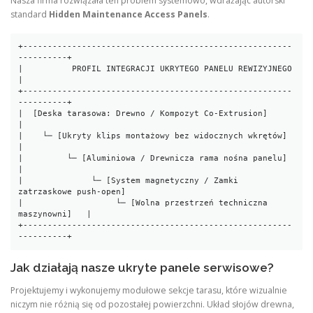
Nasza firma rozwiązała ten problem systemowo, wdrażając autorski
standard
Hidden Maintenance Access Panels
.
+-------------------------------------------------------
----------+

|          PROFIL INTEGRACJI UKRYTEGO PANELU REWIZYJNEGO          
|

+-------------------------------------------------------
----------+

|  [Deska tarasowa: Drewno / Kompozyt Co-Extrusion]              
|

|    └─ [Ukryty klips montażowy bez widocznych wkrętów]          
|

|         └─ [Aluminiowa / Drewnicza rama nośna panelu]           
|

|              └─ [System magnetyczny / Zamki 
zatrzaskowe push-open]

|                   └─ [Wolna przestrzeń techniczna 
maszynowni]   |

+-------------------------------------------------------
Jak działają nasze ukryte panele serwisowe?
Projektujemy i wykonujemy modułowe sekcje tarasu, które wizualnie
niczym nie różnią się od pozostałej powierzchni. Układ słojów drewna,