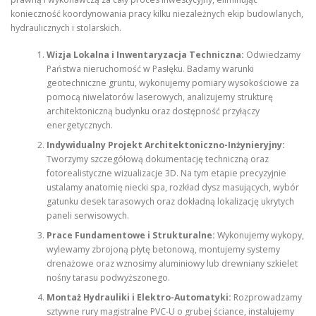
konieczność koordynowania pracy kilku niezależnych ekip budowlanych,
hydraulicznych i stolarskich.
Wizja Lokalna i Inwentaryzacja Techniczna:
Odwiedzamy
Państwa nieruchomość w Pasłęku. Badamy warunki
geotechniczne gruntu, wykonujemy pomiary wysokościowe za
pomocą niwelatorów laserowych, analizujemy strukturę
architektoniczną budynku oraz dostępność przyłączy
energetycznych.
Indywidualny Projekt Architektoniczno-Inżynieryjny:
Tworzymy szczegółową dokumentację techniczną oraz
fotorealistyczne wizualizacje 3D. Na tym etapie precyzyjnie
ustalamy anatomię niecki spa, rozkład dysz masujących, wybór
gatunku desek tarasowych oraz dokładną lokalizację ukrytych
paneli serwisowych.
Prace Fundamentowe i Strukturalne:
Wykonujemy wykopy,
wylewamy zbrojoną płytę betonową, montujemy systemy
drenażowe oraz wznosimy aluminiowy lub drewniany szkielet
nośny tarasu podwyższonego.
Montaż Hydrauliki i Elektro-Automatyki:
Rozprowadzamy
sztywne rury magistralne PVC-U o grubej ściance, instalujemy