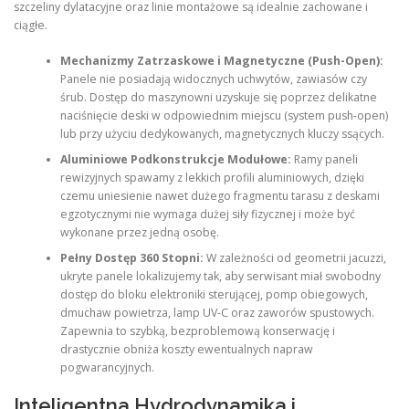
szczeliny dylatacyjne oraz linie montażowe są idealnie zachowane i
ciągłe.
Mechanizmy Zatrzaskowe i Magnetyczne (Push-Open):
Panele nie posiadają widocznych uchwytów, zawiasów czy
śrub. Dostęp do maszynowni uzyskuje się poprzez delikatne
naciśnięcie deski w odpowiednim miejscu (system push-open)
lub przy użyciu dedykowanych, magnetycznych kluczy ssących.
Aluminiowe Podkonstrukcje Modułowe:
Ramy paneli
rewizyjnych spawamy z lekkich profili aluminiowych, dzięki
czemu uniesienie nawet dużego fragmentu tarasu z deskami
egzotycznymi nie wymaga dużej siły fizycznej i może być
wykonane przez jedną osobę.
Pełny Dostęp 360 Stopni:
W zależności od geometrii jacuzzi,
ukryte panele lokalizujemy tak, aby serwisant miał swobodny
dostęp do bloku elektroniki sterującej, pomp obiegowych,
dmuchaw powietrza, lamp UV-C oraz zaworów spustowych.
Zapewnia to szybką, bezproblemową konserwację i
drastycznie obniża koszty ewentualnych napraw
pogwarancyjnych.
Inteligentna Hydrodynamika i