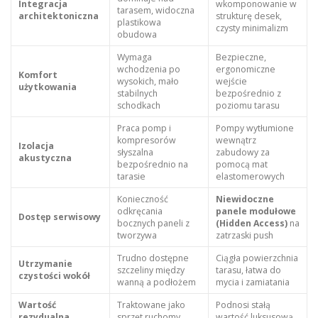
Integracja
wkomponowanie w
tarasem, widoczna
architektoniczna
strukturę desek,
plastikowa
czysty minimalizm
obudowa
Wymaga
Bezpieczne,
wchodzenia po
ergonomiczne
Komfort
wysokich, mało
wejście
użytkowania
stabilnych
bezpośrednio z
schodkach
poziomu tarasu
Praca pomp i
Pompy wytłumione
kompresorów
wewnątrz
Izolacja
słyszalna
zabudowy za
akustyczna
bezpośrednio na
pomocą mat
tarasie
elastomerowych
Konieczność
Niewidoczne
odkręcania
panele modułowe
Dostęp serwisowy
bocznych paneli z
(Hidden Access)
na
tworzywa
zatrzaski push
Trudno dostępne
Ciągła powierzchnia
Utrzymanie
szczeliny między
tarasu, łatwa do
czystości wokół
wanną a podłożem
mycia i zamiatania
Wartość
Traktowane jako
Podnosi stałą
rezydualna
sprzęt ruchomy,
wartość luksusową