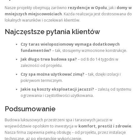
Nasze projekty obejmują zarówno
rezydencje w Opolu
, jak i
domy w
mniejszych miejscowościach
. Każda realizacja jest dostosowana do
lokalnych warunków i oczekiwań klientów.
Najczęstsze pytania klientów
Czy taras wielopoziomowy wymaga dodatkowych
fundamentów?
– tak, stosujemy wzmocnione konstrukcje.
Jak długo trwa budowa spa?
– od 8 do 14 tygodni w
zależności od projektu.
Czy spa można użytkować zimą?
– tak, dzięki izolacji i
pokrywom termicznym.
Jakie są koszty eksploatacji jacuzzi?
– zależą od systemu
ogrzewania i częstotliwości użytkowania.
Podsumowanie
Budowa luksusowych przestrzeni spa i tarasowych jacuzzi w
województwie opolskim to inwestycja w
komfort, prestiż i zdrowie
.
Nasza firma zapewnia pełną obsługę – od projektu, przez instalacje
techniczne, aż po eleganckie wykończenie.