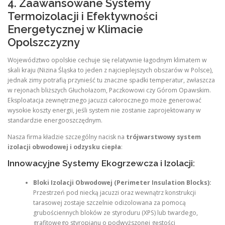
4. Zaawansowane Systemy
Termoizolacji i Efektywności
Energetycznej w Klimacie
Opolszczyzny
Województwo opolskie cechuje się relatywnie łagodnym klimatem w
skali kraju (Nizina Śląska to jeden z najcieplejszych obszarów w Polsce),
jednak zimy potrafią przynieść tu znaczne spadki temperatur, zwłaszcza
w rejonach bliższych Głuchołazom, Paczkowowi czy Górom Opawskim.
Eksploatacja zewnętrznego jacuzzi całorocznego może generować
wysokie koszty energii, jeśli system nie zostanie zaprojektowany w
standardzie energooszczędnym.
Nasza firma kładzie szczególny nacisk na
trójwarstwowy system
izolacji obwodowej i odzysku ciepła
:
Innowacyjne Systemy Ekogrzewcza i Izolacji:
Bloki Izolacji Obwodowej (Perimeter Insulation Blocks):
Przestrzeń pod niecką jacuzzi oraz wewnątrz konstrukcji
tarasowej zostaje szczelnie odizolowana za pomocą
grubościennych bloków ze styroduru (XPS) lub twardego,
grafitowego styropianu o podwyższonej gęstości