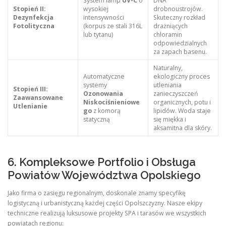
System lamp
UV-C
o
DNA
Stopień II:
wysokiej
drobnoustrojów.
Dezynfekcja
intensywności
Skuteczny rozkład
Fotolityczna
(korpus ze stali 316L
drażniących
lub tytanu)
chloramin
odpowiedzialnych
za zapach basenu.
Naturalny,
Automatyczne
ekologiczny proces
systemy
utleniania
Stopień III:
Ozonowania
zanieczyszczeń
Zaawansowane
Niskociśnieniowe
organicznych, potu i
Utlenianie
go
z komorą
lipidów. Woda staje
statyczną
się miękka i
aksamitna dla skóry.
6. Kompleksowe Portfolio i Obsługa
Powiatów Województwa Opolskiego
Jako firma o zasięgu regionalnym, doskonale znamy specyfikę
logistyczną i urbanistyczną każdej części Opolszczyzny. Nasze ekipy
techniczne realizują luksusowe projekty SPA i tarasów we wszystkich
powiatach regionu: