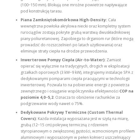
(100−150 mm). Blokują one mroźne powietrze napływające
pod konstrukcję tarasu.
Piana Zamkniętokomórkowa High-Density:
Cała
wewnętrzna powłoka akrylowa niecki oraz kompletny system
rurociągów zostają pokryte grubą warstwą dwuskładnikowej
piany poliuretanowej. Zapobiega to drganiom rur (które mogą
prowadzić do rozszczelnień po latach użytkowania) oraz
eliminuje straty ciepła na drodze przewodzenia.
Inwerterowe Pompy Ciepła (Air-to-Water):
Zamiast
opierać się wyłącznie na tradycyjnych, drogich w eksploatacji
grzałkach oporowych (3 kW−9 kW), integrujemy instalacje SPA z
dedykowanymi pomparami ciepła pracującymi w technologii
inwerterowej. Pozwala to na pobieranie energii z powietrza
zewnętrznego i osiąganie współczynnika efektywności
COP na
poziomie 4,0−5,2
. Oznacza to obniżenie rachunków za
podgrzewanie wody nawet o 75%.
Dedykowane Pokrywy Termiczne (Custom Thermal
Covers):
Każda instalacja wyposażana jest w szytą na miarę,
grubą (12−15 cm) pokrywę termiczną z rdzeniem
styropianowym o zwiększonej gęstości, wzmocnionym profilem
aluminiowym i wyposażonym w pełen kołnierz uszczelniający