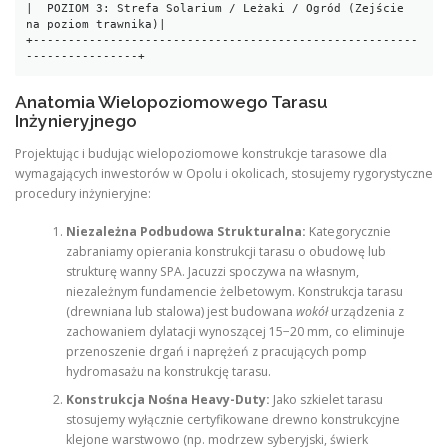
|  POZIOM 3: Strefa Solarium / Leżaki / Ogród (Zejście 
na poziom trawnika)|

+-------------------------------------------------------
Anatomia Wielopoziomowego Tarasu
Inżynieryjnego
Projektując i budując wielopoziomowe konstrukcje tarasowe dla
wymagających inwestorów w Opolu i okolicach, stosujemy rygorystyczne
procedury inżynieryjne:
Niezależna Podbudowa Strukturalna:
Kategorycznie
zabraniamy opierania konstrukcji tarasu o obudowę lub
strukturę wanny SPA. Jacuzzi spoczywa na własnym,
niezależnym fundamencie żelbetowym. Konstrukcja tarasu
(drewniana lub stalowa) jest budowana
wokół
urządzenia z
zachowaniem dylatacji wynoszącej 15−20 mm, co eliminuje
przenoszenie drgań i naprężeń z pracujących pomp
hydromasażu na konstrukcję tarasu.
Konstrukcja Nośna Heavy-Duty:
Jako szkielet tarasu
stosujemy wyłącznie certyfikowane drewno konstrukcyjne
klejone warstwowo (np. modrzew syberyjski, świerk