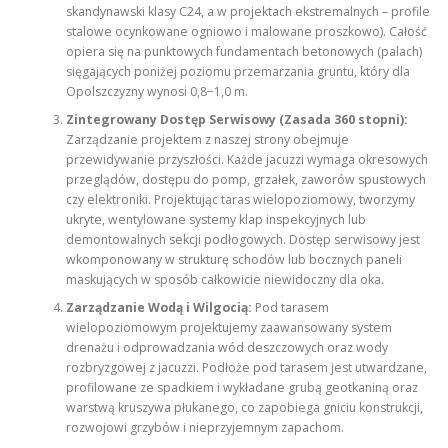
skandynawski klasy C24, a w projektach ekstremalnych – profile
stalowe ocynkowane ogniowo i malowane proszkowo). Całość
opiera się na punktowych fundamentach betonowych (palach)
sięgających poniżej poziomu przemarzania gruntu, który dla
Opolszczyzny wynosi 0,8−1,0 m.
Zintegrowany Dostęp Serwisowy (Zasada 360 stopni):
Zarządzanie projektem z naszej strony obejmuje
przewidywanie przyszłości. Każde jacuzzi wymaga okresowych
przeglądów, dostępu do pomp, grzałek, zaworów spustowych
czy elektroniki. Projektując taras wielopoziomowy, tworzymy
ukryte, wentylowane systemy klap inspekcyjnych lub
demontowalnych sekcji podłogowych. Dostęp serwisowy jest
wkomponowany w strukturę schodów lub bocznych paneli
maskujących w sposób całkowicie niewidoczny dla oka.
Zarządzanie Wodą i Wilgocią:
Pod tarasem
wielopoziomowym projektujemy zaawansowany system
drenażu i odprowadzania wód deszczowych oraz wody
rozbryzgowej z jacuzzi. Podłoże pod tarasem jest utwardzane,
profilowane ze spadkiem i wykładane grubą geotkaniną oraz
warstwą kruszywa płukanego, co zapobiega gniciu konstrukcji,
rozwojowi grzybów i nieprzyjemnym zapachom.