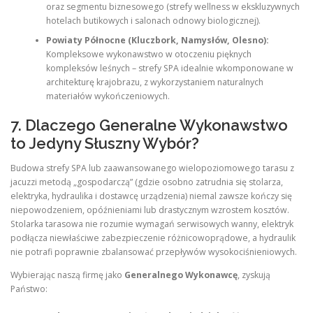
oraz segmentu biznesowego (strefy wellness w ekskluzywnych
hotelach butikowych i salonach odnowy biologicznej).
Powiaty Północne (Kluczbork, Namysłów, Olesno):
Kompleksowe wykonawstwo w otoczeniu pięknych
kompleksów leśnych – strefy SPA idealnie wkomponowane w
architekturę krajobrazu, z wykorzystaniem naturalnych
materiałów wykończeniowych.
7. Dlaczego Generalne Wykonawstwo
to Jedyny Słuszny Wybór?
Budowa strefy SPA lub zaawansowanego wielopoziomowego tarasu z
jacuzzi metodą „gospodarczą” (gdzie osobno zatrudnia się stolarza,
elektryka, hydraulika i dostawcę urządzenia) niemal zawsze kończy się
niepowodzeniem, opóźnieniami lub drastycznym wzrostem kosztów.
Stolarka tarasowa nie rozumie wymagań serwisowych wanny, elektryk
podłącza niewłaściwe zabezpieczenie różnicowoprądowe, a hydraulik
nie potrafi poprawnie zbalansować przepływów wysokociśnieniowych.
Wybierając naszą firmę jako
Generalnego Wykonawcę
, zyskują
Państwo: