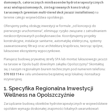
domowych, całorocznych minibasenów hydroterapeutycznych
oraz wielopoziomowych, zintegrowanych konstrukcji
tarasowych (
premium multi-tiered deck jacuzzi installations
)
na
terenie całego województwa opolskiego.
Oferujemy pełną obsługę inwestycji w formule „od koncepcji do
pierwszego uruchomienia”, eliminując ryzyko związane z zatrudnianiem
nieskoordynowanych podwykonawców. Koordynujemy projekty
konstrukcyjne, instalacje sanitarne, automatykę elektryczną, systemy
zaawansowanej filtracji oraz architekturę krajobrazu, tworząc spójne,
luksusowe ekosystemy wypoczynkowe.
Planujesz budowę prywatnej strefy SPA lub montaż luksusowego jacuzzi
na tarasie w Opolu bądź dowolnym zakątku Opolszczyzny? Skontaktuj
się z naszym regionalnym biurem technicznym pod numerem telefonu:
570 933 114
w celu umówienia bezpłatnej wizji lokalnej i konsultacji
inżynieryjnej.
1. Specyfika Regionalna Inwestycji
Wellness na Opolszczyźnie
Zarządzanie budową obiektów hydroterapeutycznych w województwie
opolskim wymaga doskonałej znajomości lokalnych uwarunkowań