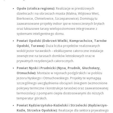
Opole (stolica regionu):
Realizacje w prestiżowych
dzielnicach i na obrzeżach miasta (Malina, Wójtowa Wieś,
Bierkowice, Chmielowice, Szczepanowice). Dominują tu
zaawansowane projekty
indoor spa
w nowoczesnych bryłach
oraz luksusowe tarasy wielopoziomowe integrowane z
systemami inteligentnego domu.
Powiat Opolski (Dobrzeń Wielki, Komprachcice, Tarnów
Opolski, Turawa):
Duża liczba projektów realizowanych
wokół jezior turawskich – ekskluzywne całoroczne instalacje
zewnętrzne na tarasach domków letniskowych oraz w
prywatnych rezydencjach całorocznych.
Powiat Nyski i Prudnicki (Nysa, Prudnik, Głuchołazy,
Otmuchów):
Montaże w rejonach podgórskich i w pobliżu
Jeziora Nyskiego i Otmuchowskiego. Projekty te wymagają
szczególnego uwzględnienia obciążeń śniegiem (wzmocnione
pokrywy termiczne i konstrukcje tarasów) oraz zaawansowanej
termoizolacji z pompami ciepła dostosowanymi do niższych
temperatur górskich.
Powiat Kędzierzyńsko-Koźielski i Strzelecki (Kędzierzyn-
Koźle, Strzelce Opolskie):
Realizacje dla sektora prywatnego