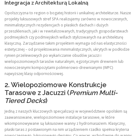
Integracja z Architekturą Lokalną
Opolszczyzna to region o bogatej historii i unikalnej architekturze. Nasze
projekty luksusowych stref SPA realizujemy zarówno w nowoczesnych,
minimalistycznych rezydencjach o płaskich dachach i dużych
przeszkleniach, jak i w rewitalizowanych, tradycyjnych gospodarstwach
podmiejskich czy podmiejskich willach stylizowanych na architekturę
klasyczną. Zarządzanie takim projektem wymaga od nas elastyczności
estetycznej – od projektowania minimalistycznych, ukrytych w podłodze
rynien przelewowych po wykańczanie obudów jacuzzi i
wielopoziomowych tarasów naturalnym, egzotycznym drewnem lub
nowoczesnymi kompozytami polimerowo-drewnianymi (WPC)
najwyższej klasy odpornościowej.
2. Wielopoziomowe Konstrukcje
Tarasowe z Jacuzzi (
Premium Multi-
Tiered Decks
)
Jedną z naszych kluczowych specjalizacji w województwie opolskim są
zaawansowane, wielopoziomowe instalacje tarasowe, w które
wkomponowywane są luksusowe wanny z hydromasażem. Klasyczny,
płaski taras z postawionym na nim urządzeniem rzadko spełnia kryteria
nowoczesnego, luksusowego designu. Co więcej, wchodzenie do wanny