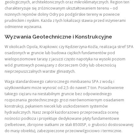
geologicznych, architektonicznych oraz mikroklimatycznych. Region ten
charakteryzuje się zróżnicowanym ukształtowaniem terenu – od
nizinnych rejonów doliny Odry po podgórskie tereny w powiecie
prudnickim i nyskim. Każda z tych lokalizacji stawia przed inżynierami
odmienne wyzwania.
Wyzwania Geotechniczne i Konstrukcyjne
W okolicach Opola, Krapkowic czy Kędzierzyna-Koźla, realizacja stref SPA
osadzonych w gruncie lub budowa ciężkich fundamentów pod
wielopoziomowe tarasy z jacuzzi często napotyka na wysoki poziom
wód gruntowych powiązany z dorzeczem Odry lub obecnością
nieprzepuszczalnych warstw gliniastych.
Waga standardowego całorocznego minibasenu SPA z wodą i
użytkownikami może wynosić od 2,5 do nawet 7 ton. Posadowienie
takiego ciężaru na niestabilnym gruncie bez odpowiedniego
rozpoznania geotechnicznego grozi nierównomiernym osiadaniem
konstrukcji, pękaniem niecek lub uszkodzeniem systemów
hydraulicznych. Nasz zespół każdorazowo przeprowadza ocenę
nośności podłoża i projektuje dedykowane płyty fundamentowe
(żelbetowe, zbrojone siatkami ze stali B500SP, o grubości dostosowanej
do masy obiektu), zabezpieczone przeciwwilgociowo i termicznie.