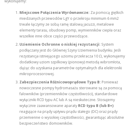
wykonujemy:
Miejscowe Połączenia Wyrównawcze:
Za pomocą giętkich
miedzianych przewodów LgY o przekroju minimum 6 mm2
trwale łączymy ze sobą ramę stalową jacuzzi, metalowe
elementy tarasu, obudowy pomp, wymienników ciepła oraz
wszelkie inne obce części przewodzące.
Uziemienie Ochronne o niskiej rezystancji:
System
podłączany jest do Głównej Szyny Uziemienia budynku. Jeśli
rezystancja istniejącego uziomu przekracza 10 Ω, wykonujemy
dodatkowy uziom szpilkowy (pionowy) metodą wibromłota,
dążąc do uzyskania parametrów optymalnych dla elektroniki
mikroprocesorowej.
Zabezpieczenia Różnicowoprądowe Typu B:
Ponieważ
nowoczesne pompy hydromasażu sterowane są za pomocą
falowników (przemienników częstotliwości), standardowe
wyłączniki RCD typu AC lub A są nieskuteczne. Stosujemy
wyłącznie zaawansowane aparaty
RCD typu B (lub B+)
reagujące na prądy upływu prądu stałego (DC) oraz prądy
przemienne o wysokiej częstotliwości, gwarantując absolutne
bezpieczeństwo domowników.