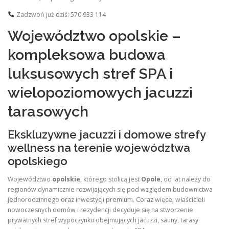
Zadzwoń już dziś: 570 933 114
Województwo opolskie –
kompleksowa budowa
luksusowych stref SPA i
wielopoziomowych jacuzzi
tarasowych
Ekskluzywne jacuzzi i domowe strefy
wellness na terenie województwa
opolskiego
Województwo
opolskie
, którego stolicą jest
Opole
, od lat należy do
regionów dynamicznie rozwijających się pod względem budownictwa
jednorodzinnego oraz inwestycji premium. Coraz więcej właścicieli
nowoczesnych domów i rezydencji decyduje się na stworzenie
prywatnych stref wypoczynku obejmujących jacuzzi, sauny, tarasy