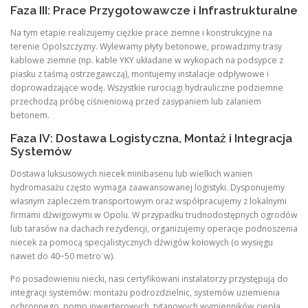
Faza III: Prace Przygotowawcze i Infrastrukturalne
Na tym etapie realizujemy ciężkie prace ziemne i konstrukcyjne na
terenie Opolszczyzny. Wylewamy płyty betonowe, prowadzimy trasy
kablowe ziemne (np. kable YKY układane w wykopach na podsypce z
piasku z taśmą ostrzegawczą), montujemy instalacje odpływowe i
doprowadzające wodę. Wszystkie rurociągi hydrauliczne podziemne
przechodzą próbę ciśnieniową przed zasypaniem lub zalaniem
betonem.
Faza IV: Dostawa Logistyczna, Montaż i Integracja
Systemów
Dostawa luksusowych niecek minibasenu lub wielkich wanien
hydromasażu często wymaga zaawansowanej logistyki. Dysponujemy
własnym zapleczem transportowym oraz współpracujemy z lokalnymi
firmami dźwigowymi w Opolu. W przypadku trudnodostępnych ogrodów
lub tarasów na dachach rezydencji, organizujemy operacje podnoszenia
niecek za pomocą specjalistycznych dźwigów kołowych (o wysięgu
nawet do 40−50 metroˊw).
Po posadowieniu niecki, nasi certyfikowani instalatorzy przystępują do
integracji systemów: montażu podrozdzielnic, systemów uziemienia
ochronnego, pomp inwerterowych, tytanowych wymienników ciepła