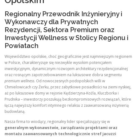
Opolskim
Regionalny Przewodnik Inżynieryjny i
Wykonawczy dla Prywatnych
Rezydencji, Sektora Premium oraz
Inwestycji Wellness w Stolicy Regionu i
Powiatach
Województwo opolskie, choć geograficznie jest najmniejszym regionem
w Polsce, charakteryzuje się niezwykle wysokim potencjałem
inwestycyjnym, dynamicznym rozwojem architektury rezydencjonalnej
oraz rosnącym zapotrzebowaniem na luksusowe dobra segmentu
premium wellness
. Od nowoczesnych podopolskich willi w
Chmielowicach czy Żerku, przez zabytkowe posiadłości na ziemi nyskiej,
aż po luksusowe domy w rejonie Kędzierzyna-Koźla, Kluczborka i
Prudnika – inwestorzy poszukują bezkompromisowych rozwiązań, które
łączą najwyższy komfort intymnego relaksu z zaawansowaną inżynierią
budowlaną.
Nasza firma to wiodący, regionalny lider specjalizujący się w
generalnym wykonawstwie, zarządzaniu projektami oraz
montażu zaawansowanych technologicznie stref jacuzzi