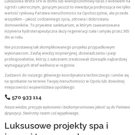
Luksusowa strefa SPA w domu lub wielopoziomowy taras z widokiem na
ogród i całorocznym, gorącym jacuzzi to inwestycja podnosząca nie tylko
wartość rynkową Państwa nieruchomości na Opolszczyźnie, ale przede
wszystkim – jakość codziennego życia, zdrowia i dobrostanu
domowników. To prywatne sanktuarium, w którym zaawansowana
inżynieria hydroterapeutyczna służy regeneracji ciała i umysłu przez 365
dni w roku.
Nie pozostawiaj tak skomplikowanego projektu przypadkowym
wykonawcom. Zaufaj wiedzy inżynieryjnej, doświadczeniu i pasji
profesjonalistów, którzy z sukcesem zrealizowali dziesiątki najbardziej
wymagających stref wellness w regionie.
Zadzwoń do naszego głównego koordynatora technicznego i umów się
na spotkanie na terenie Twojej nieruchomości w Opolu lub dowolnej
miejscowości województwa opolskiego:
570 933 114
Nasza wiedza, precyzja wykonania i bezkompromisowa jakość są do Państwa
dyspozycji. Stwórzmy razem coś wyjątkowego.
Luksusowe projekty spa i