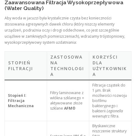
Zaawansowana Filtracja Wysokoprzepływowa
(Water Quality)
Aby woda w jacuzzi była krystalicznie czysta bez konieczności
stosowania agresywnych dawek chloru (który niszczy elementy
urządzeń, podrażnia oczy i drogi oddechowe, co jest szczególnie
uciążliwe w zamkniętych pomieszczeniach), wdrażamy trójstopniowy,
wysokoprzepływowy system uzdatniania:
ZASTOSOWA
KORZYŚCI
STOPIEŃ
NA
DLA
FILTRACJI
TECHNOLOGI
UŻYTKOWNIK
A
A
Filtracja cząstek do
1 μm. Brak
Filtry laminowane z
Stopień I:
możliwości rozwoju
włókna szklanego +
Filtracja
biofilmu
aktywowane złoże
Mechaniczna
bakteryjnego i
szklane
AFM®
bakterii
Legionella
wewnątrz filtra.
Błyskawiczne
niszczenie struktury