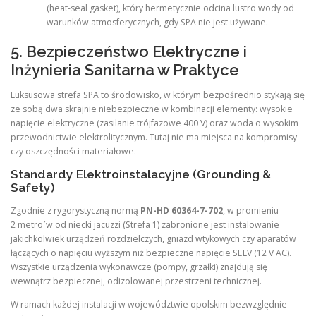
(heat-seal gasket), który hermetycznie odcina lustro wody od
warunków atmosferycznych, gdy SPA nie jest używane.
5. Bezpieczeństwo Elektryczne i
Inżynieria Sanitarna w Praktyce
Luksusowa strefa SPA to środowisko, w którym bezpośrednio stykają się
ze sobą dwa skrajnie niebezpieczne w kombinacji elementy: wysokie
napięcie elektryczne (zasilanie trójfazowe 400 V) oraz woda o wysokim
przewodnictwie elektrolitycznym. Tutaj nie ma miejsca na kompromisy
czy oszczędności materiałowe.
Standardy Elektroinstalacyjne (Grounding &
Safety)
Zgodnie z rygorystyczną normą
PN-HD 60364-7-702
, w promieniu
2 metroˊw od niecki jacuzzi (Strefa 1) zabronione jest instalowanie
jakichkolwiek urządzeń rozdzielczych, gniazd wtykowych czy aparatów
łączących o napięciu wyższym niż bezpieczne napięcie SELV (12 V AC).
Wszystkie urządzenia wykonawcze (pompy, grzałki) znajdują się
wewnątrz bezpiecznej, odizolowanej przestrzeni technicznej.
W ramach każdej instalacji w województwie opolskim bezwzględnie