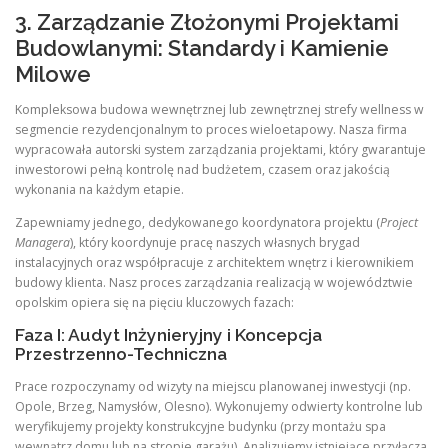
3. Zarządzanie Złożonymi Projektami
Budowlanymi: Standardy i Kamienie
Milowe
Kompleksowa budowa wewnętrznej lub zewnętrznej strefy wellness w
segmencie rezydencjonalnym to proces wieloetapowy. Nasza firma
wypracowała autorski system zarządzania projektami, który gwarantuje
inwestorowi pełną kontrolę nad budżetem, czasem oraz jakością
wykonania na każdym etapie.
Zapewniamy jednego, dedykowanego koordynatora projektu (
Project
Managera
), który koordynuje pracę naszych własnych brygad
instalacyjnych oraz współpracuje z architektem wnętrz i kierownikiem
budowy klienta. Nasz proces zarządzania realizacją w województwie
opolskim opiera się na pięciu kluczowych fazach:
Faza I: Audyt Inżynieryjny i Koncepcja
Przestrzenno-Techniczna
Prace rozpoczynamy od wizyty na miejscu planowanej inwestycji (np.
Opole, Brzeg, Namysłów, Olesno). Wykonujemy odwierty kontrolne lub
weryfikujemy projekty konstrukcyjne budynku (przy montażu spa
wewnątrz domu lub na stropie garażu). Analizujemy istniejące przyłącza