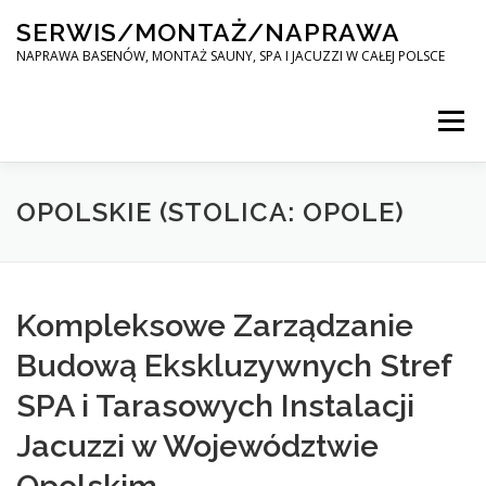
Skip
SERWIS/MONTAŻ/NAPRAWA
to
content
NAPRAWA BASENÓW, MONTAŻ SAUNY, SPA I JACUZZI W CAŁEJ POLSCE
Menu
SPA SERWIS
OPOLSKIE (STOLICA: OPOLE)
MONTAŻ SAUNY, SPA, JACUZI W CAŁEJ POLSCE
Kompleksowe Zarządzanie
Budową Ekskluzywnych Stref
KONTAKT
SPA i Tarasowych Instalacji
Jacuzzi w Województwie