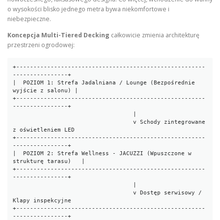
o wysokości blisko jednego metra bywa niekomfortowe i
niebezpieczne.
Koncepcja Multi-Tiered Decking
całkowicie zmienia architekturę
przestrzeni ogrodowej:
+-------------------------------------------------------
----------------+

|  POZIOM 1: Strefa Jadalniana / Lounge (Bezpośrednie 
wyjście z salonu) |

+-------------------------------------------------------
----------------+

                                   |

                                   v Schody zintegrowane 
z oświetleniem LED

+-------------------------------------------------------
----------------+

|  POZIOM 2: Strefa Wellness - JACUZZI (Wpuszczone w 
strukturę tarasu)   |

+-------------------------------------------------------
----------------+

                                   |

                                   v Dostęp serwisowy / 
Klapy inspekcyjne

+-------------------------------------------------------
----------------+
