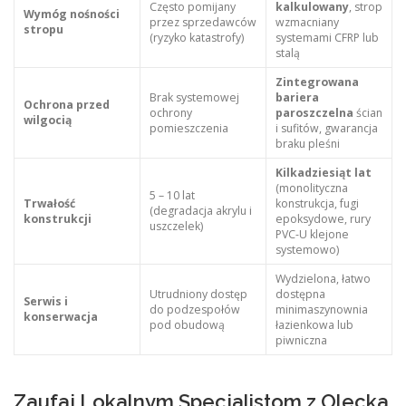
Często pomijany
kalkulowany
, strop
Wymóg nośności
przez sprzedawców
wzmacniany
stropu
(ryzyko katastrofy)
systemami CFRP lub
stalą
Zintegrowana
Brak systemowej
bariera
Ochrona przed
ochrony
paroszczelna
ścian
wilgocią
pomieszczenia
i sufitów, gwarancja
braku pleśni
Kilkadziesiąt lat
(monolityczna
5 – 10 lat
Trwałość
konstrukcja, fugi
(degradacja akrylu i
konstrukcji
epoksydowe, rury
uszczelek)
PVC-U klejone
systemowo)
Wydzielona, łatwo
Utrudniony dostęp
dostępna
Serwis i
do podzespołów
minimaszynownia
konserwacja
pod obudową
łazienkowa lub
piwniczna
Zaufaj Lokalnym Specjalistom z Olecka