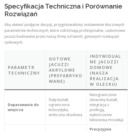
Specyfikacja Techniczna i Porównanie
Rozwiązań
Aby ułatwić podjęcie decyzji, przygotowaliśmy zestawienie kluczowych
parametrów technicznych, które odróżniają profesjonalne, customowe
jacuzzi budowane przez naszą firmę od tanich, gotowych rozwiązań
rynkowych.
INDYWIDUAL
GOTOWE
NE JACUZZI
JACUZZI
PARAMETR
DOMOWE
AKRYLOWE
TECHNICZNY
(NASZA
(PREFABRYKO
REALIZACJA
WANE)
W OLECKU)
Nieograniczone
Stały kształt,
(dowolny kształt,
Dopasowanie do
ograniczona
integracja z
wnętrza
kolorystyka,
podłogą,
widoczna obudowa
wykończenie
luksusową mozaiką)
Precyzyjnie