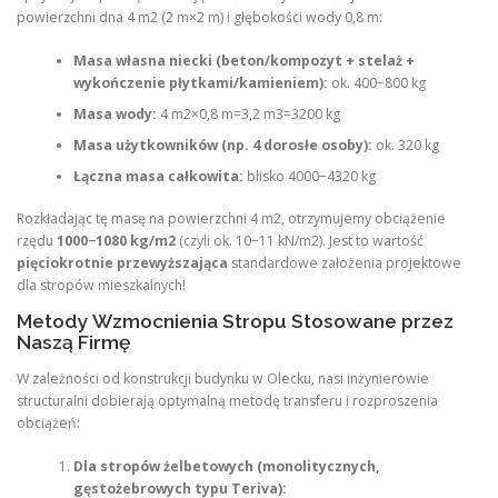
powierzchni dna 4 m2 (2 m×2 m) i głębokości wody 0,8 m:
Masa własna niecki (beton/kompozyt + stelaż +
wykończenie płytkami/kamieniem):
ok. 400−800 kg
Masa wody:
4 m2×0,8 m=3,2 m3=3200 kg
Masa użytkowników (np. 4 dorosłe osoby):
ok. 320 kg
Łączna masa całkowita:
blisko 4000−4320 kg
Rozkładając tę masę na powierzchni 4 m2, otrzymujemy obciążenie
rzędu
1000−1080 kg/m2
(czyli ok. 10−11 kN/m2). Jest to wartość
pięciokrotnie przewyższająca
standardowe założenia projektowe
dla stropów mieszkalnych!
Metody Wzmocnienia Stropu Stosowane przez
Naszą Firmę
W zależności od konstrukcji budynku w Olecku, nasi inżynierowie
structuralni dobierają optymalną metodę transferu i rozproszenia
obciążeń:
Dla stropów żelbetowych (monolitycznych,
gęstożebrowych typu Teriva):