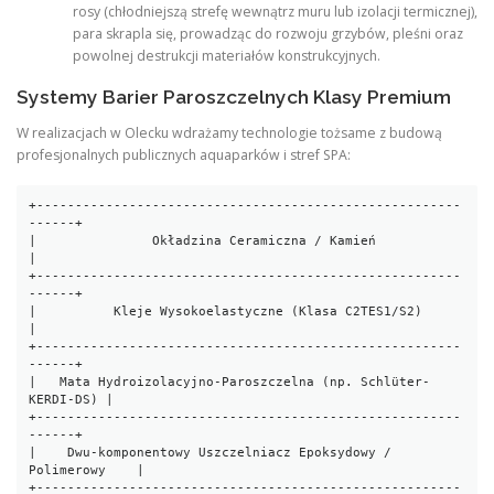
rosy (chłodniejszą strefę wewnątrz muru lub izolacji termicznej),
para skrapla się, prowadząc do rozwoju grzybów, pleśni oraz
powolnej destrukcji materiałów konstrukcyjnych.
Systemy Barier Paroszczelnych Klasy Premium
W realizacjach w Olecku wdrażamy technologie tożsame z budową
profesjonalnych publicznych aquaparków i stref SPA:
+-------------------------------------------------------
------+

|               Okładzina Ceramiczna / Kamień                 
|

+-------------------------------------------------------
------+

|          Kleje Wysokoelastyczne (Klasa C2TES1/S2)            
|

+-------------------------------------------------------
------+

|   Mata Hydroizolacyjno-Paroszczelna (np. Schlüter-
KERDI-DS) |

+-------------------------------------------------------
------+

|    Dwu-komponentowy Uszczelniacz Epoksydowy / 
Polimerowy    |

+-------------------------------------------------------