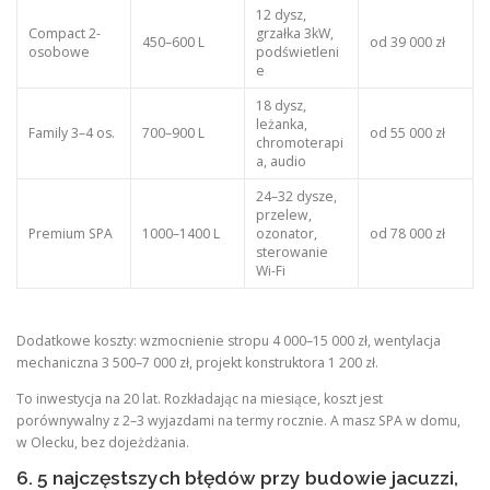
12 dysz,
Compact 2-
grzałka 3kW,
450–600 L
od 39 000 zł
osobowe
podświetleni
e
18 dysz,
leżanka,
Family 3–4 os.
700–900 L
od 55 000 zł
chromoterapi
a, audio
24–32 dysze,
przelew,
Premium SPA
1000–1400 L
ozonator,
od 78 000 zł
sterowanie
Wi-Fi
Dodatkowe koszty: wzmocnienie stropu 4 000–15 000 zł, wentylacja
mechaniczna 3 500–7 000 zł, projekt konstruktora 1 200 zł.
To inwestycja na 20 lat. Rozkładając na miesiące, koszt jest
porównywalny z 2–3 wyjazdami na termy rocznie. A masz SPA w domu,
w Olecku, bez dojeżdżania.
6. 5 najczęstszych błędów przy budowie jacuzzi,