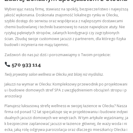
Wybierając naszą firmę, stawiasz na spokój, bezpieczeństwo i najwyższą
jakość wykonania. Doskonała znajomość lokalnego rynku w Olecku,
szybki dostęp do serwisu oraz współpraca z najlepszymi dostawcami
chemii budowlanej i techniki basenowej to nasze największe atuty. Nie
ryzykuj pękniętych stropów, zalanych kondygnacji czy zagrzybionych
ścian. Zbuduj swoje customowe jacuzzi z partnerem, dla którego fizyka
budowli i inżynieria nie mają tajemnic.
Zadzwoń do nas już dziś i porozmawiajmy o Twoim projekcie:
570 933 114
Twój prywatny salon wellness w Olecku jest bliżej niż myślislisz.
Jakuzzi na wymiar w Olecku: Kompleksowy przewodnik po projektowani
u i budowie domowych stref SPA z uwzględnieniem obciążeń stropu i p
aroizolacji
Planujesz luksusową strefę wellness w swojej łazience w Olecku? Nasza
firma od ponad 12 lat specjalizuje się w projektowaniu i budowie indywi
dualnych jacuzzi domowych we wnętrzach. W tym artykule wyjaśniamy, ja
k bezpiecznie zaplanować jacuzzi w łazience głównej, ile waży woda i ni
ecka, jaką rolę odgrywa paroizolacja oraz dlaczego mieszkańcy Olecka i