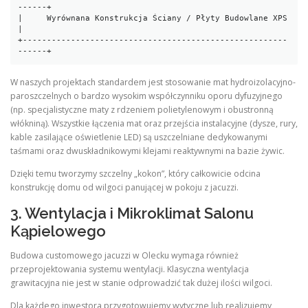
------+

|     Wyrównana Konstrukcja Ściany / Płyty Budowlane XPS     
|

+-------------------------------------------------------
W naszych projektach standardem jest stosowanie mat hydroizolacyjno-
paroszczelnych o bardzo wysokim współczynniku oporu dyfuzyjnego
(np. specjalistyczne maty z rdzeniem polietylenowym i obustronną
włókniną). Wszystkie łączenia mat oraz przejścia instalacyjne (dysze, rury,
kable zasilające oświetlenie LED) są uszczelniane dedykowanymi
taśmami oraz dwuskładnikowymi klejami reaktywnymi na bazie żywic.
Dzięki temu tworzymy szczelny „kokon”, który całkowicie odcina
konstrukcję domu od wilgoci panującej w pokoju z jacuzzi.
3. Wentylacja i Mikroklimat Salonu
Kąpielowego
Budowa customowego jacuzzi w Olecku wymaga również
przeprojektowania systemu wentylacji. Klasyczna wentylacja
grawitacyjna nie jest w stanie odprowadzić tak dużej ilości wilgoci.
Dla każdego inwestora przygotowujemy wytyczne lub realizujemy