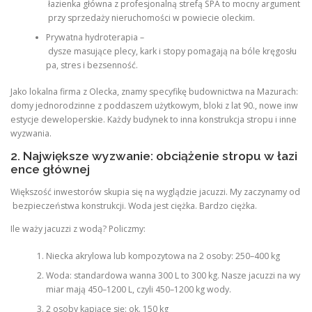
łazienka główna z profesjonalną strefą SPA to mocny argument
przy sprzedaży nieruchomości w powiecie oleckim.
Prywatna hydroterapia –
dysze masujące plecy, kark i stopy pomagają na bóle kręgosłu
pa, stres i bezsenność.
Jako lokalna firma z Olecka, znamy specyfikę budownictwa na Mazurach:
domy jednorodzinne z poddaszem użytkowym, bloki z lat 90., nowe inw
estycje deweloperskie. Każdy budynek to inna konstrukcja stropu i inne
wyzwania.
2. Największe wyzwanie: obciążenie stropu w łazi
ence głównej
Większość inwestorów skupia się na wyglądzie jacuzzi. My zaczynamy od
bezpieczeństwa konstrukcji. Woda jest ciężka. Bardzo ciężka.
Ile waży jacuzzi z wodą? Policzmy:
Niecka akrylowa lub kompozytowa na 2 osoby: 250–400 kg
Woda: standardowa wanna 300 L to 300 kg. Nasze jacuzzi na wy
miar mają 450–1200 L, czyli 450–1200 kg wody.
2 osoby kąpiące się: ok. 150 kg