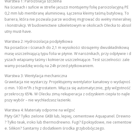
Warstwa 1: Paroizolacja szczelna
Na ścianach i suficie w strefie jacuzzi montujemy folię paroizolacyjną PE
0,2 mm lub membranę aluminiową. Łączenia kleimy taśmą butylową. To
bariera, która nie pozwala parze wodnej migrować do wełny mineralnej
i konstrukcji. W budownictwie szkieletowym w okolicach Olecka to absol
utny must-have.
Warstwa 2: Hydroizolacja podpłytkowa
Na posadzce i ścianach do 2,1 m wysokości stosujemy dwuskładnikową
masę uszczelniającą typu folia w płynie. W narożnikach, przy odpływie i d
yszach wtapiamy taśmy i kołnierze uszczelniające. Test szczelności: zale
wamy posadzkę wodą na 24h przed płytkowaniem.
Warstwa 3: Wentylacja mechaniczna
Grawitacja nie wystarczy. Projektujemy wentylator kanałowy o wydajnoś
ci min. 100 m³/h z higrostatem. Włącza się automatycznie, gdy wilgotność
przekroczy 65%. W Olecku zimą rekuperacja z odzyskiem ciepła to najle
pszy wybór – nie wychładzasz łazienki.
Warstwa 4: Materiały odporne na wilgoć
Płyty GK? Tylko zielone GKBI lub, lepiej, cementowe Aquapanel. Drewno
? Tylko teak, iroko lub thermodrewno. Fugi? Epoksydowe, nie cementow
e. Silikon? Sanitarny z dodatkiem środka grzybobójczego.