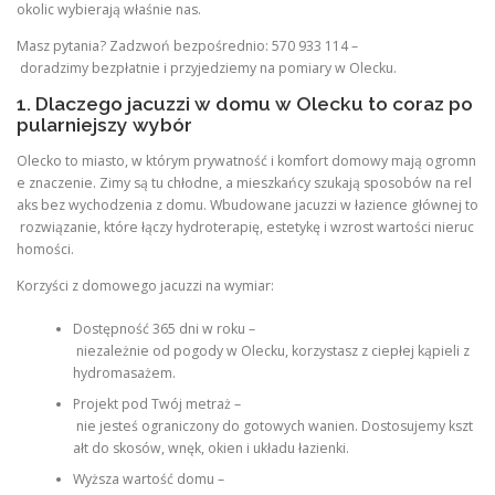
okolic wybierają właśnie nas.
Masz pytania? Zadzwoń bezpośrednio: 570 933 114 –
doradzimy bezpłatnie i przyjedziemy na pomiary w Olecku.
1. Dlaczego jacuzzi w domu w Olecku to coraz po
pularniejszy wybór
Olecko to miasto, w którym prywatność i komfort domowy mają ogromn
e znaczenie. Zimy są tu chłodne, a mieszkańcy szukają sposobów na rel
aks bez wychodzenia z domu. Wbudowane jacuzzi w łazience głównej to
rozwiązanie, które łączy hydroterapię, estetykę i wzrost wartości nieruc
homości.
Korzyści z domowego jacuzzi na wymiar:
Dostępność 365 dni w roku –
niezależnie od pogody w Olecku, korzystasz z ciepłej kąpieli z
hydromasażem.
Projekt pod Twój metraż –
nie jesteś ograniczony do gotowych wanien. Dostosujemy kszt
ałt do skosów, wnęk, okien i układu łazienki.
Wyższa wartość domu –