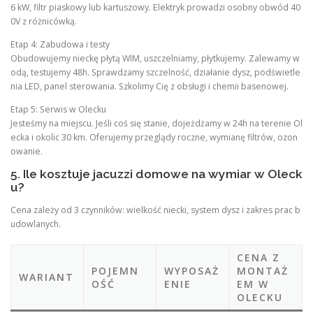
6 kW, filtr piaskowy lub kartuszowy. Elektryk prowadzi osobny obwód 40
0V z różnicówką.
Etap 4: Zabudowa i testy
Obudowujemy nieckę płytą WIM, uszczelniamy, płytkujemy. Zalewamy w
odą, testujemy 48h. Sprawdzamy szczelność, działanie dysz, podświetle
nia LED, panel sterowania. Szkolimy Cię z obsługi i chemii basenowej.
Etap 5: Serwis w Olecku
Jesteśmy na miejscu. Jeśli coś się stanie, dojeżdżamy w 24h na terenie Ol
ecka i okolic 30 km. Oferujemy przeglądy roczne, wymianę filtrów, ozon
owanie.
5. Ile kosztuje jacuzzi domowe na wymiar w Oleck
u?
Cena zależy od 3 czynników: wielkość niecki, system dysz i zakres prac b
udowlanych.
CENA Z
POJEMN
WYPOSAŻ
MONTAŻ
WARIANT
OŚĆ
ENIE
EM W
OLECKU