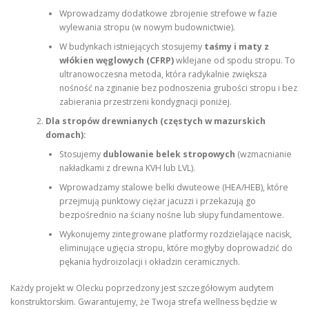
Wprowadzamy dodatkowe zbrojenie strefowe w fazie
wylewania stropu (w nowym budownictwie).
W budynkach istniejących stosujemy
taśmy i maty z
włókien węglowych (CFRP)
wklejane od spodu stropu. To
ultranowoczesna metoda, która radykalnie zwiększa
nośność na zginanie bez podnoszenia grubości stropu i bez
zabierania przestrzeni kondygnacji poniżej.
Dla stropów drewnianych (częstych w mazurskich
domach):
Stosujemy
dublowanie belek stropowych
(wzmacnianie
nakładkami z drewna KVH lub LVL).
Wprowadzamy stalowe belki dwuteowe (HEA/HEB), które
przejmują punktowy ciężar jacuzzi i przekazują go
bezpośrednio na ściany nośne lub słupy fundamentowe.
Wykonujemy zintegrowane platformy rozdzielające nacisk,
eliminujące ugięcia stropu, które mogłyby doprowadzić do
pękania hydroizolacji i okładzin ceramicznych.
Każdy projekt w Olecku poprzedzony jest szczegółowym audytem
konstruktorskim. Gwarantujemy, że Twoja strefa wellness będzie w