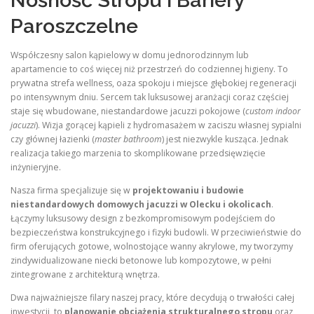
Nośność Stropu i Bariery
Paroszczelne
Współczesny salon kąpielowy w domu jednorodzinnym lub
apartamencie to coś więcej niż przestrzeń do codziennej higieny. To
prywatna strefa wellness, oaza spokoju i miejsce głębokiej regeneracji
po intensywnym dniu. Sercem tak luksusowej aranżacji coraz częściej
staje się wbudowane, niestandardowe jacuzzi pokojowe (
custom indoor
jacuzzi
). Wizja gorącej kąpieli z hydromasażem w zaciszu własnej sypialni
czy głównej łazienki (
master bathroom
) jest niezwykle kusząca. Jednak
realizacja takiego marzenia to skomplikowane przedsięwzięcie
inżynieryjne.
Nasza firma specjalizuje się w
projektowaniu i budowie
niestandardowych domowych jacuzzi w Olecku i okolicach
.
Łączymy luksusowy design z bezkompromisowym podejściem do
bezpieczeństwa konstrukcyjnego i fizyki budowli. W przeciwieństwie do
firm oferujących gotowe, wolnostojące wanny akrylowe, my tworzymy
zindywidualizowane niecki betonowe lub kompozytowe, w pełni
zintegrowane z architekturą wnętrza.
Dwa najważniejsze filary naszej pracy, które decydują o trwałości całej
inwestycji, to
planowanie obciążenia strukturalnego stropu
oraz