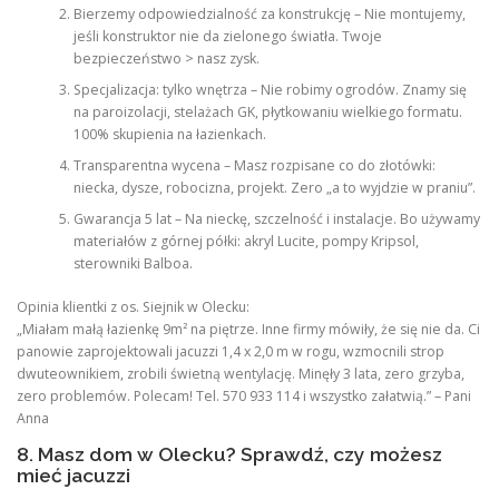
Bierzemy odpowiedzialność za konstrukcję – Nie montujemy,
jeśli konstruktor nie da zielonego światła. Twoje
bezpieczeństwo > nasz zysk.
Specjalizacja: tylko wnętrza – Nie robimy ogrodów. Znamy się
na paroizolacji, stelażach GK, płytkowaniu wielkiego formatu.
100% skupienia na łazienkach.
Transparentna wycena – Masz rozpisane co do złotówki:
niecka, dysze, robocizna, projekt. Zero „a to wyjdzie w praniu”.
Gwarancja 5 lat – Na nieckę, szczelność i instalacje. Bo używamy
materiałów z górnej półki: akryl Lucite, pompy Kripsol,
sterowniki Balboa.
Opinia klientki z os. Siejnik w Olecku:
„Miałam małą łazienkę 9m² na piętrze. Inne firmy mówiły, że się nie da. Ci
panowie zaprojektowali jacuzzi 1,4 x 2,0 m w rogu, wzmocnili strop
dwuteownikiem, zrobili świetną wentylację. Minęły 3 lata, zero grzyba,
zero problemów. Polecam! Tel. 570 933 114 i wszystko załatwią.” – Pani
Anna
8. Masz dom w Olecku? Sprawdź, czy możesz
mieć jacuzzi