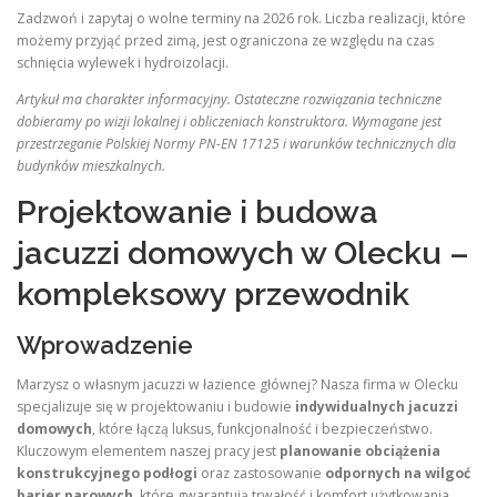
Zadzwoń i zapytaj o wolne terminy na 2026 rok. Liczba realizacji, które
możemy przyjąć przed zimą, jest ograniczona ze względu na czas
schnięcia wylewek i hydroizolacji.
Artykuł ma charakter informacyjny. Ostateczne rozwiązania techniczne
dobieramy po wizji lokalnej i obliczeniach konstruktora. Wymagane jest
przestrzeganie Polskiej Normy PN-EN 17125 i warunków technicznych dla
budynków mieszkalnych.
Projektowanie i budowa
jacuzzi domowych w Olecku –
kompleksowy przewodnik
Wprowadzenie
Marzysz o własnym jacuzzi w łazience głównej? Nasza firma w Olecku
specjalizuje się w projektowaniu i budowie
indywidualnych jacuzzi
domowych
, które łączą luksus, funkcjonalność i bezpieczeństwo.
Kluczowym elementem naszej pracy jest
planowanie obciążenia
konstrukcyjnego podłogi
oraz zastosowanie
odpornych na wilgoć
barier parowych
, które gwarantują trwałość i komfort użytkowania