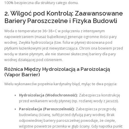
100% bezpieczna dla struktury całego domu.
2. Wilgoć pod Kontrolą: Zaawansowane
Bariery Paroszczelne i Fizyka Budowli
Woda o temperaturze 36−38∘C w połączeniu z intensywnym
napowietrzaniem (masaż bąbelkowy) generuje ogromne ilości pary
wodnej. Zwykła hydroizolacja (tzw. folia w płynie) stosowana pod
płytkami łazienkowymi jest niewystarczająca. Chroni ona bowiem przed
wodą w stanie płynnym, ale nie stanowi skutecznej bariery dla pary
wodnej działającej pod ciśnieniem.
Różnica Między Hydroizolacją a Paroizolacją
(Vapor Barrier)
Wielu wykonawców popełnia kardynalny błąd, myląc te dwa pojęcia:
Hydroizolacja (Wodochronność):
Zabezpiecza konstrukcję
przed wnikaniem wody płynnej (np. rozlanej wody z jacuzzi).
Paroizolacja (Paroszczelność):
Zabezpiecza przegrodę
budowlaną (ścianę, sufit) przed dyfuzją pary wodnej. Brak
odpowiedniej bariery paroszczelnej powoduje, że ciepłe,
wilgotne powietrze przenika w głąb ściany. Gdy napotka punkt