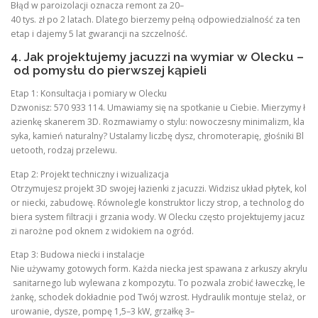
Błąd w paroizolacji oznacza remont za 20–
40 tys. zł po 2 latach. Dlatego bierzemy pełną odpowiedzialność za ten
etap i dajemy 5 lat gwarancji na szczelność.
4. Jak projektujemy jacuzzi na wymiar w Olecku –
od pomysłu do pierwszej kąpieli
Etap 1: Konsultacja i pomiary w Olecku
Dzwonisz: 570 933 114. Umawiamy się na spotkanie u Ciebie. Mierzymy ł
azienkę skanerem 3D. Rozmawiamy o stylu: nowoczesny minimalizm, kla
syka, kamień naturalny? Ustalamy liczbę dysz, chromoterapię, głośniki Bl
uetooth, rodzaj przelewu.
Etap 2: Projekt techniczny i wizualizacja
Otrzymujesz projekt 3D swojej łazienki z jacuzzi. Widzisz układ płytek, kol
or niecki, zabudowę. Równolegle konstruktor liczy strop, a technolog do
biera system filtracji i grzania wody. W Olecku często projektujemy jacuz
zi narożne pod oknem z widokiem na ogród.
Etap 3: Budowa niecki i instalacje
Nie używamy gotowych form. Każda niecka jest spawana z arkuszy akrylu
sanitarnego lub wylewana z kompozytu. To pozwala zrobić ławeczkę, le
żankę, schodek dokładnie pod Twój wzrost. Hydraulik montuje stelaż, or
urowanie, dysze, pompę 1,5–3 kW, grzałkę 3–