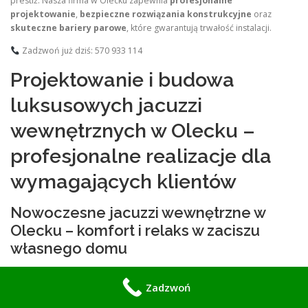
prestiż. Nasza firma w Olecku zapewnia
profesjonalne
projektowanie
,
bezpieczne rozwiązania konstrukcyjne
oraz
skuteczne bariery parowe
, które gwarantują trwałość instalacji.
Zadzwoń już dziś: 570 933 114
Projektowanie i budowa
luksusowych jacuzzi
wewnętrznych w Olecku –
profesjonalne realizacje dla
wymagających klientów
Nowoczesne jacuzzi wewnętrzne w
Olecku – komfort i relaks w zaciszu
własnego domu
Coraz więcej mieszkańców miasta
Olecko
decyduje się na stworzenie
prywatnej strefy SPA we własnym domu. Wewnętrzne jacuzzi przestało
Zadzwoń
być luksusem dostępnym wyłącznie dla ekskluzywnych hoteli i