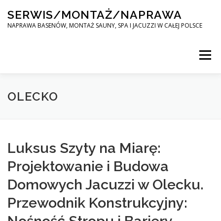
Skip
SERWIS/MONTAŻ/NAPRAWA
to
content
NAPRAWA BASENÓW, MONTAŻ SAUNY, SPA I JACUZZI W CAŁEJ POLSCE
Menu
SPA SERWIS
OLECKO
MONTAŻ SAUNY, SPA, JACUZI W CAŁEJ POLSCE
Luksus Szyty na Miarę:
Projektowanie i Budowa
KONTAKT
Domowych Jacuzzi w Olecku.
Przewodnik Konstrukcyjny: