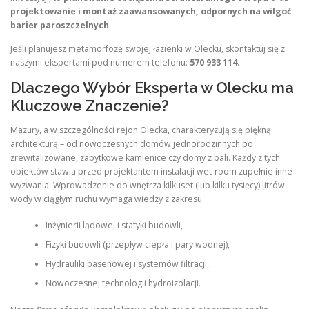
projektowanie i montaż zaawansowanych, odpornych na wilgoć
barier paroszczelnych
.
Jeśli planujesz metamorfozę swojej łazienki w Olecku, skontaktuj się z
naszymi ekspertami pod numerem telefonu:
570 933 114
.
Dlaczego Wybór Eksperta w Olecku ma
Kluczowe Znaczenie?
Mazury, a w szczególności rejon Olecka, charakteryzują się piękną
architekturą – od nowoczesnych domów jednorodzinnych po
zrewitalizowane, zabytkowe kamienice czy domy z bali. Każdy z tych
obiektów stawia przed projektantem instalacji wet-room zupełnie inne
wyzwania. Wprowadzenie do wnętrza kilkuset (lub kilku tysięcy) litrów
wody w ciągłym ruchu wymaga wiedzy z zakresu:
Inżynierii lądowej i statyki budowli,
Fizyki budowli (przepływ ciepła i pary wodnej),
Hydrauliki basenowej i systemów filtracji,
Nowoczesnej technologii hydroizolacji.