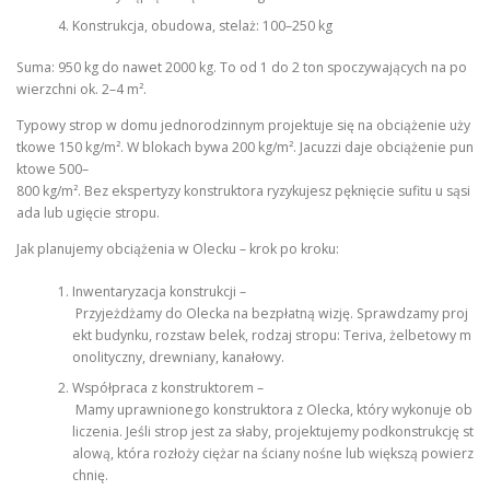
Konstrukcja, obudowa, stelaż: 100–250 kg
Suma: 950 kg do nawet 2000 kg. To od 1 do 2 ton spoczywających na po
wierzchni ok. 2–4 m².
Typowy strop w domu jednorodzinnym projektuje się na obciążenie uży
tkowe 150 kg/m². W blokach bywa 200 kg/m². Jacuzzi daje obciążenie pun
ktowe 500–
800 kg/m². Bez ekspertyzy konstruktora ryzykujesz pęknięcie sufitu u sąsi
ada lub ugięcie stropu.
Jak planujemy obciążenia w Olecku – krok po kroku:
Inwentaryzacja konstrukcji –
Przyjeżdżamy do Olecka na bezpłatną wizję. Sprawdzamy proj
ekt budynku, rozstaw belek, rodzaj stropu: Teriva, żelbetowy m
onolityczny, drewniany, kanałowy.
Współpraca z konstruktorem –
Mamy uprawnionego konstruktora z Olecka, który wykonuje ob
liczenia. Jeśli strop jest za słaby, projektujemy podkonstrukcję st
alową, która rozłoży ciężar na ściany nośne lub większą powierz
chnię.