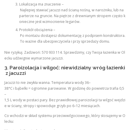
Lokalizacja ma znaczenie –
Najlepiej stawiać jacuzzi nad ścianą nośną, w narożniku, lub na
parterze na gruncie. Na piętrze z drewnianym stropem często k
onieczne jest wzmocnienie legarów.
Protokół obciążenia –
Po montażu dostajesz dokumentację z podpisem konstruktora.
To ważne dla ubezpieczyciela i przy sprzedaży domu.
Nie ryzykuj. Zadzwoń: 570 933 114. Sprawdzimy, czy Twoja łazienka w Ol
ecku udźwignie wymarzone jacuzzi.
3. Paroizolacja i wilgoć: niewidzialny wróg łazienki
z jacuzzi
Jacuzzi to nie zwykła wanna. Temperatura wody 36–
38°C i bąbelki = ogromne parowanie. W godzinę do powietrza trafia 0,5
–
1,5 L wody w postaci pary. Bez prawidłowej paroizolacji ta wilgoć wejdzi
e w ściany, stropy i spowoduje grzyb po 6–12 miesiącach.
Co wchodzi w skład systemu przeciwwilgociowego, który stosujemy w O
lecku: