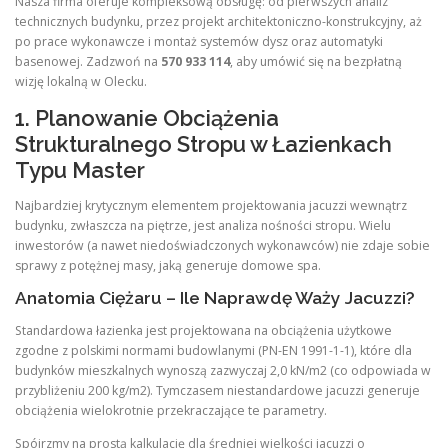
Nasza firma oferuje kompleksową obsługę: od pierwszych analiz
technicznych budynku, przez projekt architektoniczno-konstrukcyjny, aż
po prace wykonawcze i montaż systemów dysz oraz automatyki
basenowej. Zadzwoń na
570 933 114
, aby umówić się na bezpłatną
wizję lokalną w Olecku.
1. Planowanie Obciążenia
Strukturalnego Stropu w Łazienkach
Typu Master
Najbardziej krytycznym elementem projektowania jacuzzi wewnątrz
budynku, zwłaszcza na piętrze, jest analiza nośności stropu. Wielu
inwestorów (a nawet niedoświadczonych wykonawców) nie zdaje sobie
sprawy z potężnej masy, jaką generuje domowe spa.
Anatomia Ciężaru – Ile Naprawdę Waży Jacuzzi?
Standardowa łazienka jest projektowana na obciążenia użytkowe
zgodne z polskimi normami budowlanymi (PN-EN 1991-1-1), które dla
budynków mieszkalnych wynoszą zazwyczaj 2,0 kN/m2 (co odpowiada w
przybliżeniu 200 kg/m2). Tymczasem niestandardowe jacuzzi generuje
obciążenia wielokrotnie przekraczające te parametry.
Spójrzmy na prostą kalkulację dla średniej wielkości jacuzzi o