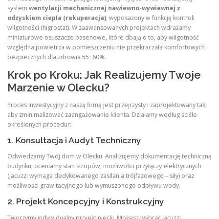
system
wentylacji mechanicznej nawiewno-wywiewnej z
odzyskiem ciepła (rekuperacja)
, wyposażony w funkcję kontroli
wilgotności (higrostat). W zaawansowanych projektach wdrażamy
miniaturowe osuszacze basenowe, które dbają o to, aby wilgotność
względna powietrza w pomieszczeniu nie przekraczała komfortowych i
bezpiecznych dla zdrowia 55−60%.
Krok po Kroku: Jak Realizujemy Twoje
Marzenie w Olecku?
Proces inwestycyjny z naszą firmą jest przejrzysty i zaprojektowany tak,
aby zminimalizować zaangażowanie klienta. Działamy według ściśle
określonych procedur:
1. Konsultacja i Audyt Techniczny
Odwiedzamy Twój dom w Olecku. Analizujemy dokumentację techniczną
budynku, oceniamy stan stropów, możliwości przyłączy elektrycznych
(jacuzzi wymaga dedykowanego zasilania trójfazowego – siły) oraz
możliwości grawitacyjnego lub wymuszonego odpływu wody.
2. Projekt Koncepcyjny i Konstrukcyjny
Tworzymy indywidualny projekt niecki. Możesz wybrać jacuzzi