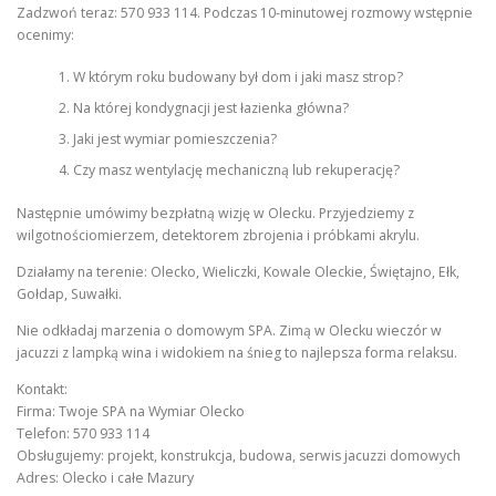
Zadzwoń teraz: 570 933 114. Podczas 10-minutowej rozmowy wstępnie
ocenimy:
W którym roku budowany był dom i jaki masz strop?
Na której kondygnacji jest łazienka główna?
Jaki jest wymiar pomieszczenia?
Czy masz wentylację mechaniczną lub rekuperację?
Następnie umówimy bezpłatną wizję w Olecku. Przyjedziemy z
wilgotnościomierzem, detektorem zbrojenia i próbkami akrylu.
Działamy na terenie: Olecko, Wieliczki, Kowale Oleckie, Świętajno, Ełk,
Gołdap, Suwałki.
Nie odkładaj marzenia o domowym SPA. Zimą w Olecku wieczór w
jacuzzi z lampką wina i widokiem na śnieg to najlepsza forma relaksu.
Kontakt:
Firma: Twoje SPA na Wymiar Olecko
Telefon: 570 933 114
Obsługujemy: projekt, konstrukcja, budowa, serwis jacuzzi domowych
Adres: Olecko i całe Mazury