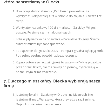
które naprawiamy w Olecku
Brak projektu konstrukcji – „Pan Henio powiedział, że
wytrzyma”. Rok później sufit w salonie do zbijania. Zawsze licz
strop.
Wentylator łazienkowy 100 zł z marketu – Za słaby. Wilgoć
zostaje. Po zimie czarny nalot na fugach.
Folia w płynie tylko na posadzce – Para idzie do góry. Ściany i
sufit też muszą być zabezpieczone.
Podłączenie do gniazdka 230V – Pompa + grzałka wybijają korki.
Potrzebny osobny obwód i zabezpieczenia.
Kupno gotowego jacuzzi i „jakoś to wstawimy” – Nie przejdzie
przez drzwi 80 cm, nie ma rewizji do pompy, dysze wieją w
ścianę. Wymiar ma znaczenie.
7. Dlaczego mieszkańcy Olecka wybierają naszą
firmę
Jesteśmy lokalni – Działamy w Olecku i na Mazurach. Nie
jesteśmy firmą z Warszawy, która przyjedzie raz i zniknie.
Dojazd do serwisu masz w cenie.