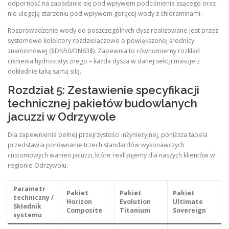
odporność na zapadanie się pod wpływem podciśnienia ssącego oraz
nie ulegają starzeniu pod wpływem gorącej wody z chloraminami.
Rozprowadzenie wody do poszczególnych dysz realizowane jest przez
systemowe kolektory rozdzielaczowe o powiększonej średnicy
znamionowej ($DN50/DN63$). Zapewnia to równomierny rozkład
ciśnienia hydrostatycznego – każda dysza w danej sekcji masuje z
dokładnie taką samą siłą.
Rozdział 5: Zestawienie specyfikacji
technicznej pakietów budowlanych
jacuzzi w Odrzywole
Dla zapewnienia pełnej przejrzystości inżynieryjnej, poniższa tabela
przedstawia porównanie trzech standardów wykonawczych
customowych wanien jacuzzi, które realizujemy dla naszych klientów w
regionie Odrzywołu.
Parametr
Pakiet
Pakiet
Pakiet
techniczny /
Horizon
Evolution
Ultimate
Składnik
Composite
Titanium
Sovereign
systemu