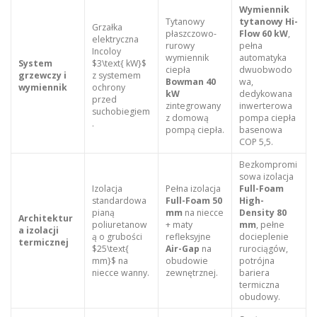
Wymiennik
Tytanowy
tytanowy Hi-
Grzałka
płaszczowo-
Flow 60 kW
,
elektryczna
rurowy
pełna
Incoloy
wymiennik
automatyka
System
$3\text{ kW}$
ciepła
dwuobwodo
grzewczy i
z systemem
Bowman 40
wa,
wymiennik
ochrony
kW
dedykowana
przed
zintegrowany
inwerterowa
suchobiegiem
z domową
pompa ciepła
.
pompą ciepła.
basenowa
COP 5,5.
Bezkompromi
sowa izolacja
Izolacja
Pełna izolacja
Full-Foam
standardowa
Full-Foam 50
High-
pianą
mm
na niecce
Density 80
Architektur
poliuretanow
+ maty
mm
, pełne
a izolacji
ą o grubości
refleksyjne
docieplenie
termicznej
$25\text{
Air-Gap
na
rurociągów,
mm}$ na
obudowie
potrójna
niecce wanny.
zewnętrznej.
bariera
termiczna
obudowy.