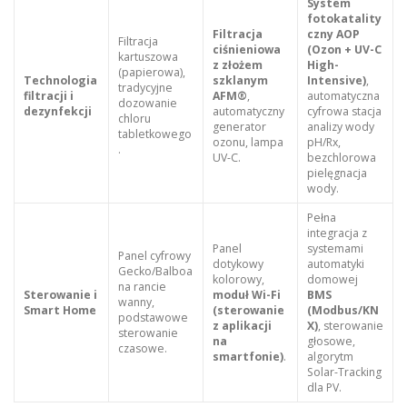
System
fotokatality
Filtracja
czny AOP
Filtracja
ciśnieniowa
(Ozon + UV-C
kartuszowa
z złożem
High-
(papierowa),
Technologia
szklanym
Intensive)
,
tradycyjne
filtracji i
AFM®
,
automatyczna
dozowanie
dezynfekcji
automatyczny
cyfrowa stacja
chloru
generator
analizy wody
tabletkowego
ozonu, lampa
pH/Rx,
.
UV-C.
bezchlorowa
pielęgnacja
wody.
Pełna
integracja z
Panel
systemami
Panel cyfrowy
dotykowy
automatyki
Gecko/Balboa
kolorowy,
domowej
na rancie
Sterowanie i
moduł Wi-Fi
BMS
wanny,
Smart Home
(sterowanie
(Modbus/KN
podstawowe
z aplikacji
X)
, sterowanie
sterowanie
na
głosowe,
czasowe.
smartfonie)
.
algorytm
Solar-Tracking
dla PV.