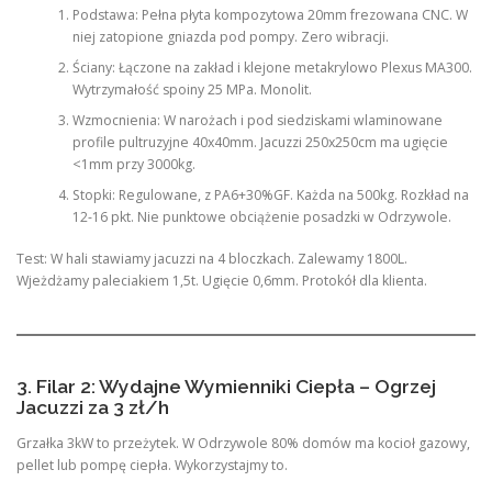
Podstawa: Pełna płyta kompozytowa 20mm frezowana CNC. W
niej zatopione gniazda pod pompy. Zero wibracji.
Ściany: Łączone na zakład i klejone metakrylowo Plexus MA300.
Wytrzymałość spoiny 25 MPa. Monolit.
Wzmocnienia: W narożach i pod siedziskami wlaminowane
profile pultruzyjne 40x40mm. Jacuzzi 250x250cm ma ugięcie
<1mm przy 3000kg.
Stopki: Regulowane, z PA6+30%GF. Każda na 500kg. Rozkład na
12-16 pkt. Nie punktowe obciążenie posadzki w Odrzywole.
Test: W hali stawiamy jacuzzi na 4 bloczkach. Zalewamy 1800L.
Wjeżdżamy paleciakiem 1,5t. Ugięcie 0,6mm. Protokół dla klienta.
3. Filar 2: Wydajne Wymienniki Ciepła – Ogrzej
Jacuzzi za 3 zł/h
Grzałka 3kW to przeżytek. W Odrzywole 80% domów ma kocioł gazowy,
pellet lub pompę ciepła. Wykorzystajmy to.