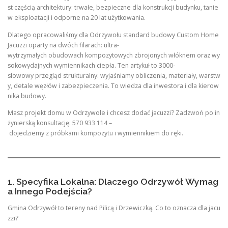
st częścią architektury: trwałe, bezpieczne dla konstrukcji budynku, tanie
w eksploatacji i odporne na 20 lat użytkowania.
Dlatego opracowaliśmy dla Odrzywołu standard budowy Custom Home
Jacuzzi oparty na dwóch filarach: ultra-
wytrzymałych obudowach kompozytowych zbrojonych włóknem oraz wy
sokowydajnych wymiennikach ciepła. Ten artykuł to 3000-
słowowy przegląd strukturalny: wyjaśniamy obliczenia, materiały, warstw
y, detale węzłów i zabezpieczenia. To wiedza dla inwestora i dla kierow
nika budowy.
Masz projekt domu w Odrzywole i chcesz dodać jacuzzi? Zadzwoń po in
żynierską konsultację: 570 933 114 –
dojedziemy z próbkami kompozytu i wymiennikiem do ręki.
1. Specyfika Lokalna: Dlaczego Odrzywół Wymag
a Innego Podejścia?
Gmina Odrzywół to tereny nad Pilicą i Drzewiczką. Co to oznacza dla jacu
zzi?