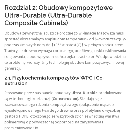
Rozdział 2: Obudowy kompozytowe
Ultra-Durable (Ultra-Durable
Composite Cabinets)
Obudowa zewnętrzna jacuzzi całorocznego w klimacie Mazowsza musi
sprostać ekstremalnym amplitudom temperatur – od $-25^\circ\text{C}$
podczas zimowych nocy do $+35^\circ\text{C}$ w pełnym słońcu latem.
Tradycyjne drewno wymaga corocznego, uciążliwego cyklu cyklinowania
i olejowania, a pod wpływem słońca pęka i traci kolor. W odpowiedzi na
te problemy, wdrożyliśmy technologię obudów kompozytowych nowej
generacji.
2.1 Fizykochemia kompozytów WPC i Co-
extrusion
Stosowane przez nas panele obudowy
Ultra-Durable
produkowane
są w technologii koekstruzji (
Co-extrusion
). Składają się z
zaawansowanego rdzenia kompozytowego (połączenie mączki z
wyselekcjonowanego twardego drewna oraz polietylenu o wysokiej
gęstości HDPE) otoczonego ze wszystkich stron zewnętrzną warstwą
polimerową o podwyższonej odporności na zarysowania i
promieniowanie UV.