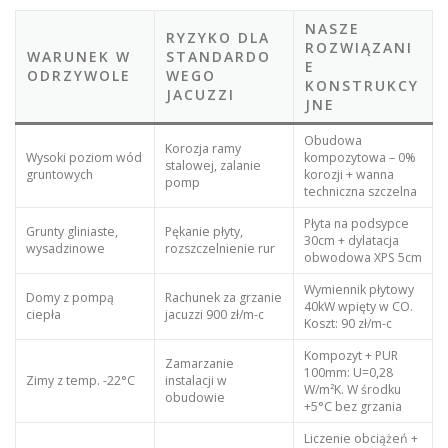
NASZE
RYZYKO DLA
ROZWIĄZANI
WARUNEK W
STANDARDO
E
ODRZYWOLE
WEGO
KONSTRUKCY
JACUZZI
JNE
Obudowa
Korozja ramy
Wysoki poziom wód
kompozytowa – 0%
stalowej, zalanie
gruntowych
korozji + wanna
pomp
techniczna szczelna
Płyta na podsypce
Grunty gliniaste,
Pękanie płyty,
30cm + dylatacja
wysadzinowe
rozszczelnienie rur
obwodowa XPS 5cm
Wymiennik płytowy
Domy z pompą
Rachunek za grzanie
40kW wpięty w CO.
ciepła
jacuzzi 900 zł/m-c
Koszt: 90 zł/m-c
Kompozyt + PUR
Zamarzanie
100mm: U=0,28
Zimy z temp. -22°C
instalacji w
W/m²K. W środku
obudowie
+5°C bez grzania
Liczenie obciążeń +