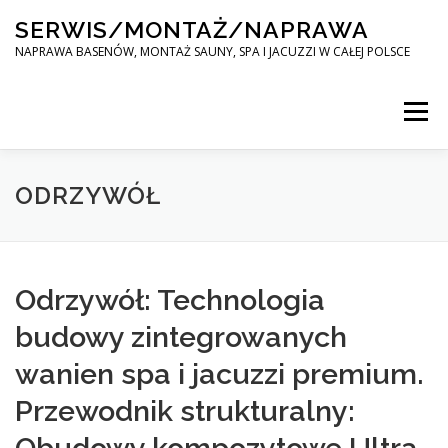
Skip
SERWIS/MONTAŻ/NAPRAWA
to
content
NAPRAWA BASENÓW, MONTAŻ SAUNY, SPA I JACUZZI W CAŁEJ POLSCE
Menu
SPA SERWIS
ODRZYWÓŁ
MONTAŻ SAUNY, SPA, JACUZI W CAŁEJ POLSCE
Odrzywół: Technologia
budowy zintegrowanych
KONTAKT
wanien spa i jacuzzi premium.
Przewodnik strukturalny: