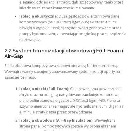
elegancki odcień (np. antracyt, dąb szczotkowany, teak) przez
kilkadziesiąt lat bez konieczności malowania.
Izolacja akustyczna:
Duża gęstość powierzchniowa paneli
kompozytowych ($> 1200\text{ kg/m}^3$) skutecznie tłumi
dźwięki o wysokiej i niskiej częstotliwości generowane przez
pompy hydromasażu, zapewniając bezgłośną pracę urządzenia
na zewnątrz.
2.2 System termoizolacji obwodowej Full-Foam i
Air-Gap
Sama obudowa kompozytowa stanowi pierwszą barierę termiczną.
Wewnątrz wanny stosujemy zaawansowany system izolacji oparty na
zasadzie
termosu
:
Izolacja niecki (Full-Foam):
Cała zewnętrzna powierzchnia
akrylu oraz rurociągi są natryskiwane zamkniętokomórkową
pianą poliuretanową o gęstości $45\text{ kg/m}^3$. Piana ta
sztywno unieruchamia magistrale hydrauliczne, tłumi drgania i
eliminuje straty ciepła przez przewodzenie.
Izolacja obwodowa (Air-Gap Insulation):
Wewnętrzna
strona paneli kompozytowych zostaje wyłożona ekranem