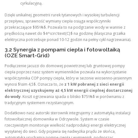
cyrkulacyjną.
Dzięki unikalnej geometrii rurek tytanowych i wysokiej turbulencji
przepływu, sprawność wymiany ciepła osiąga współczynniki
przekraczające $95\%$. Pozwala to na podgrzanie wody w wannie z
prędkością nawet do $4^\circ\text{C}$ na godzinę (klasyczna grzałka
elektryczna potrzebuje ponad 10-12 godzin na pełny cykl nagrzewania).
3.2 Synergia z pompami ciepła i fotowoltaiką
(OZE Smart-Grid)
Podłączenie jacuzzi do domowej powietrznej lub gruntowej pompy
ciepła poprzez nasz system wymienników pozwala na wykorzystanie
współczynnika COP pompy ciepła, który w sezonie wiosenno-jesiennym
wynosi $\sim 4,5$. Oznacza to, że
z 1 kW pobranej z sieci energii
elektrycznej uzyskujemy aż 4,5 kW energii cieplnej dostarczonej
do wody
. Koszt ogrzewania spada o blisko $75\%$ w porównaniu z
tradycyjnym systemem rezystancyjnym.
Dodatkowo nasz autorski sterownik integrujemy z automatyką instalacji
fotowoltaicznej domownika w Odrzywole. System w czasie
rzeczywistym monitoruje wielkość nadprodukcji energii elektrycznej
wysyłanej do sieci. Gdy pojawia się nadwyżka prądu ze słońca,
automatyka uruchamia pompę ciepła i wymiennik, podnosząc