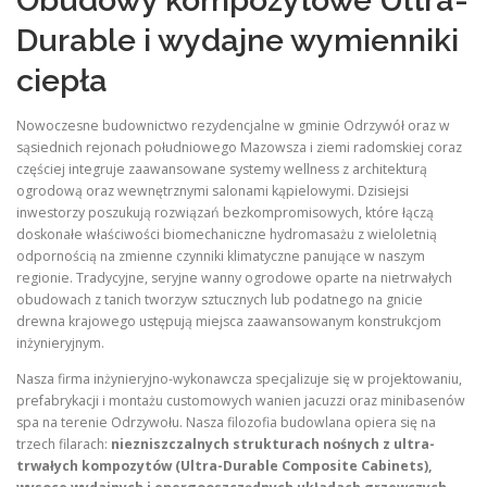
Obudowy kompozytowe Ultra-
Durable i wydajne wymienniki
ciepła
Nowoczesne budownictwo rezydencjalne w gminie Odrzywół oraz w
sąsiednich rejonach południowego Mazowsza i ziemi radomskiej coraz
częściej integruje zaawansowane systemy wellness z architekturą
ogrodową oraz wewnętrznymi salonami kąpielowymi. Dzisiejsi
inwestorzy poszukują rozwiązań bezkompromisowych, które łączą
doskonałe właściwości biomechaniczne hydromasażu z wieloletnią
odpornością na zmienne czynniki klimatyczne panujące w naszym
regionie. Tradycyjne, seryjne wanny ogrodowe oparte na nietrwałych
obudowach z tanich tworzyw sztucznych lub podatnego na gnicie
drewna krajowego ustępują miejsca zaawansowanym konstrukcjom
inżynieryjnym.
Nasza firma inżynieryjno-wykonawcza specjalizuje się w projektowaniu,
prefabrykacji i montażu customowych wanien jacuzzi oraz minibasenów
spa na terenie Odrzywołu. Nasza filozofia budowlana opiera się na
trzech filarach:
niezniszczalnych strukturach nośnych z ultra-
trwałych kompozytów (Ultra-Durable Composite Cabinets),