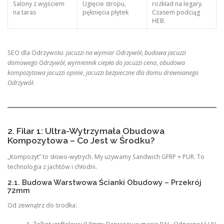
Salony z wyjściem
Ugięcie stropu,
rozkład na legary.
na taras
pęknięcia płytek
Czasem podciąg
HEB.
SEO dla Odrzywołu:
jacuzzi na wymiar Odrzywół
,
budowa jacuzzi
domowego Odrzywół
,
wymiennik ciepła do jacuzzi cena
,
obudowa
kompozytowa jacuzzi opinie
,
jacuzzi bezpieczne dla domu drewnianego
Odrzywół
.
2. Filar 1: Ultra-Wytrzymała Obudowa
Kompozytowa – Co Jest w Środku?
„Kompozyt” to słowo-wytrych. My używamy Sandwich GFRP + PUR. To
technologia z jachtów i chłodni.
2.1. Budowa Warstwowa Ścianki Obudowy – Przekrój
72mm
Od zewnątrz do środka: