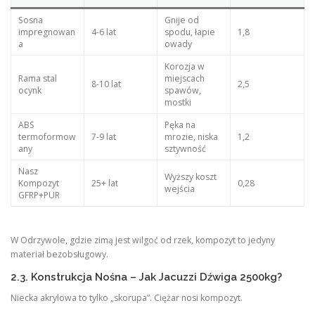
Sosna
Gnije od
impregnowan
4-6 lat
spodu, łapie
1,8
a
owady
Korozja w
Rama stal
miejscach
8-10 lat
2,5
ocynk
spawów,
mostki
ABS
Pęka na
termoformow
7-9 lat
mrozie, niska
1,2
any
sztywność
Nasz
Wyższy koszt
Kompozyt
25+ lat
0,28
wejścia
GFRP+PUR
W Odrzywole, gdzie zimą jest wilgoć od rzek, kompozyt to jedyny
materiał bezobsługowy.
2.3. Konstrukcja Nośna – Jak Jacuzzi Dźwiga 2500kg?
Niecka akrylowa to tylko „skorupa”. Ciężar nosi kompozyt.