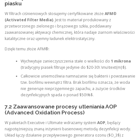
piasku
W filtrach ciśnieniowych stosujemy certyfikowane złoże
AFM®
(Activated Filter Media)
. Jest to materiał produkowany z
przetworzonego zielonego i brązowego szkła, poddawany
zaawansowanej aktywacji chemicznej, która nadaje ziarnom właściwości
katalityczne oraz ujemny ładunek elektrostatyczny.
Dzięki temu złoże AFM®:
Wychwytuje zanieczyszczenia stałe o wielkości do
1 mikrona
(tradycyjny piasek filtruje jedynie do $20-30\ \mu\text{m}$).
Całkowicie uniemożliwia namnażanie się bakterii i powstawanie
tzw. biofilmu wewnątrz filtra. Brak biofilmu oznacza, że woda
nie generuje nieprzyjemnego zapachu, a zużycie środków
dezynfekcyjnych spada o ponad $50\%$.
7.2 Zaawansowane procesy utleniania AOP
(Advanced Oxidation Process)
W pakietach Executive i Ultimate wdrażamy system
AOP
, będący
najpotężniejszą znaną inżynierii basenowej metodą dezynfekcji wody.
Układ łączy działanie przepływowego generatora ozonu ($O_3$) z