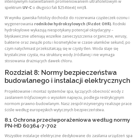
intensywnym naświetlaniem promieniowaniem ultrafioletowym w
spektrum
UV-C
o długości fali $254\text{ nm}$.
W wyniku zjawiska fotolizy dochodzi do rozerwania cząsteczek ozonu i
wygenerowania
rodników hydroksylowych ($\cdot OH$)
. Rodniki
hydroksylowe wykazują niespotykany potencjał oksydacyjny –
błyskawicznie utleniają wszelkie zanieczyszczenia organiczne, wirusy,
bakterie oraz związki potu i kosmetyków w czasie ułamków sekund, po
czym natychmiast przekształcają się w czysty tlen. Woda staje się
krystalicznie czysta, ma strukturę wody źródlanej i nie wymaga
stosowania drażniących dawek chloru.
Rozdział 8: Normy bezpieczeństwa
budowlanego i instalacji elektrycznych
Projektowanie i montaż systemów spa, łączących obecność wody z
zasilaniem trójfazowym o wysokim napięciu, podlega restrykcyjnym
normom prawno-budowlanym. Nasz zespół inżynieryjny realizuje prace
ściśle według europejskich wytycznych bezpieczeństwa.
8.1 Ochrona przeciwporażeniowa według normy
PN-HD 60364-7-702
Wszystkie instalacje elektryczne dedykowane do zasilania urządzeń spa