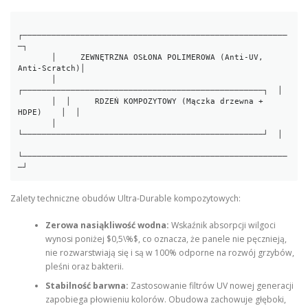
┌───────────────────────────────────────────────────────
─┐

       │     ZEWNĘTRZNA OSŁONA POLIMEROWA (Anti-UV, 
Anti-Scratch)│

       │  
┌──────────────────────────────────────────────────┐  │

       │  │     RDZEŃ KOMPOZYTOWY (Mączka drzewna + 
HDPE)    │  │

       │  
└──────────────────────────────────────────────────┘  │

└───────────────────────────────────────────────────────
Zalety techniczne obudów Ultra-Durable kompozytowych:
Zerowa nasiąkliwość wodna:
Wskaźnik absorpcji wilgoci
wynosi poniżej $0,5\%$, co oznacza, że panele nie pęcznieją,
nie rozwarstwiają się i są w 100% odporne na rozwój grzybów,
pleśni oraz bakterii.
Stabilność barwna:
Zastosowanie filtrów UV nowej generacji
zapobiega płowieniu kolorów. Obudowa zachowuje głęboki,