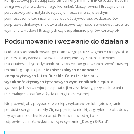
kompozytową posiadają stopień ochrony minimum
IPX5
(odporność na
strugi wody lane z dowolnego kierunku). Maszynownia filtracyjna oraz
podzespoły automatyki dozującej umieszczane są w suchym
pomieszczeniu technicznym, co wydłuża żywotność podzespołów
półprzewodnikowych i ułatwia okresowe czynności serwisowe, takie jak
wymiana wkładów filtracyjnych czy uzupełnianie płynów korekty pH.
Podsumowanie i wezwanie do działania
Budowa spersonalizowanego domowego jacuzzi w gminie Odrzywół to
proces, który wymaga zaawansowanej wiedzy z zakresu inżynierii
materiałowej, hydrodynamiki oraz systemów grzewczych. Wybór naszej
technologii opartej na
niezniszczalnych obudowach
kompozytowych Ultra-Durable Co-extrusion
oraz
wysokoefektywnych tytanowych wymiennikach ciepła
to
gwarancja bezawaryjnej eksploatacji przez dekady, przy zachowaniu
minimalnych kosztów zużycia energii elektrycznej.
Nie pozwól, aby przypadkowe ekipy wykonawcze lub gotowe, tanie
produkty seryjne naraziły Cię na pęknięcia niecki, zagrzybienie obudowy
czy ogromne rachunki za prąd. Postaw na wiedzę i pełną
odpowiedzialność wykonawczą w systemie „Design & Build”.