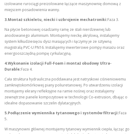
izolowane rurociągi preizolowane łączące maszynownię domową z
miejscem posadowienia wanny.
3.Montaż szkieletu, niecki i uzbrojenie mechatroniki:
Faza 3.
Na płycie betonowej osadzamy ramę ze stali nierdzewnej lub
anodowanego aluminium. Montujemy nieckę akrylową, instalujemy
system kilkudziesięciu dysz masujących i łączymy je ze sztywną
magistralą PVC-U PN16. Instalujemy inwerterowe pompy masażu oraz
energooszczędną pompę cyrkulacyjną.
4.Wykonanie izolacji Full-Foam i montaż obudowy Ultra-
Durable:
Faza 4.
Cała struktura hydrauliczna poddawana jest natryskowi ciśnieniowemu
zamkniętokomórkowej piany poliuretanowej. Po utwardzeniu izolacji
montujemy ekrany refleksyjne na ramie nośnej oraz instalujemy
zewnętrzne panele kompozytowe w technologii Co-extrusion, dbając o
idealne dopasowanie szczelin dylatacyjnych.
5.Podłączenie wymiennika tytanowego i systemów filtracji:
Faza
5.
W maszynowni głównej montujemy tytanowy wymiennik ciepła, łącząc go