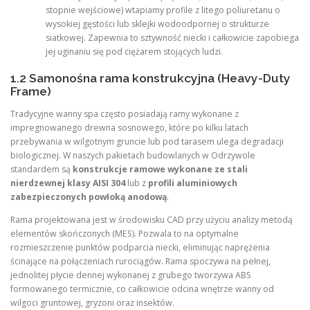
stopnie wejściowe) wtapiamy profile z litego poliuretanu o
wysokiej gęstości lub sklejki wodoodpornej o strukturze
siatkowej. Zapewnia to sztywność niecki i całkowicie zapobiega
jej uginaniu się pod ciężarem stojących ludzi.
1.2 Samonośna rama konstrukcyjna (Heavy-Duty
Frame)
Tradycyjne wanny spa często posiadają ramy wykonane z
impregnowanego drewna sosnowego, które po kilku latach
przebywania w wilgotnym gruncie lub pod tarasem ulega degradacji
biologicznej. W naszych pakietach budowlanych w Odrzywole
standardem są
konstrukcje ramowe wykonane ze stali
nierdzewnej klasy AISI 304
lub z
profili aluminiowych
zabezpieczonych powłoką anodową
.
Rama projektowana jest w środowisku CAD przy użyciu analizy metodą
elementów skończonych (MES). Pozwala to na optymalne
rozmieszczenie punktów podparcia niecki, eliminując naprężenia
ścinające na połączeniach rurociągów. Rama spoczywa na pełnej,
jednolitej płycie dennej wykonanej z grubego tworzywa ABS
formowanego termicznie, co całkowicie odcina wnętrze wanny od
wilgoci gruntowej, gryzoni oraz insektów.