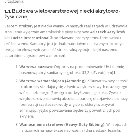
urządzenia.
1.1 Budowa wielowarstwowej niecki akrylowo-
żywicznej
Sercem struktury jest niecka wanny. W naszych realizacjach w Odrzywole
stosujemy wyłącznie amerykańskie płyty akrylowe
Aristech Acrylics®
lub
Lucite International®
poddawane precyzyjnemu formowaniu
próżniowemu. Sam akryl jest jednak materiałem elastycznym i kruchym –
swoją docelową wytrzymałość strukturalną zyskuje dzięki naszemu
autorskiemu systemowi wzmocnień:
Warstwa bazowa:
Odporny na promieniowanie UV i chemię
basenową akryl sanitarny o grubości $3,2-4,5\text{ mm}$.
Warstwa wzmacniająca (Armoring):
Kilkuwarstwowy natrysk
strukturalny składający się z żywic winyloestrowych oraz ciętego
włókna szklanego (Roving) o podwyższonej gęstości. Żywice
winyloestrowe stanowią absolutną barierę dla zjawiska osmozy
(penetracji cząsteczek wody w głąb struktury tworzywa),
eliminując ryzyko powstawania pęcherzy powietrznych pod
akrylem.
Wzmocnienia strefowe (Heavy-Duty Ribbing):
W miejscach
narażonych na największe naprężenia (dna siedzisk, leżanki,