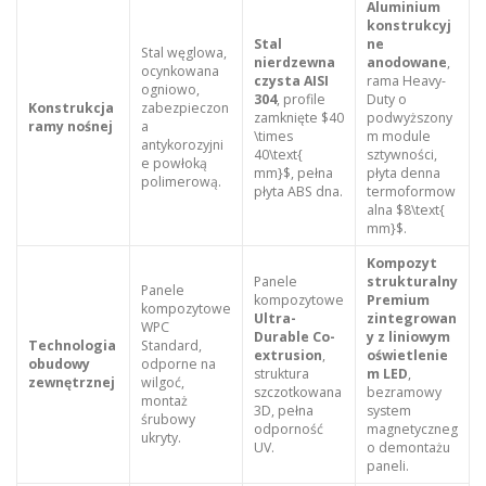
Aluminium
konstrukcyj
Stal
ne
Stal węglowa,
nierdzewna
anodowane
,
ocynkowana
czysta AISI
rama Heavy-
ogniowo,
304
, profile
Duty o
Konstrukcja
zabezpieczon
zamknięte $40
podwyższony
ramy nośnej
a
\times
m module
antykorozyjni
40\text{
sztywności,
e powłoką
mm}$, pełna
płyta denna
polimerową.
płyta ABS dna.
termoformow
alna $8\text{
mm}$.
Kompozyt
Panele
strukturalny
Panele
kompozytowe
Premium
kompozytowe
Ultra-
zintegrowan
WPC
Durable Co-
y z liniowym
Technologia
Standard,
extrusion
,
oświetlenie
obudowy
odporne na
struktura
m LED
,
zewnętrznej
wilgoć,
szczotkowana
bezramowy
montaż
3D, pełna
system
śrubowy
odporność
magnetyczneg
ukryty.
UV.
o demontażu
paneli.