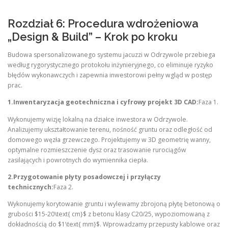
Rozdział 6: Procedura wdrożeniowa
„Design & Build” – Krok po kroku
Budowa spersonalizowanego systemu jacuzzi w Odrzywole przebiega
według rygorystycznego protokołu inżynieryjnego, co eliminuje ryzyko
błędów wykonawczych i zapewnia inwestorowi pełny wgląd w postęp
prac.
1.Inwentaryzacja geotechniczna i cyfrowy projekt 3D CAD:
Faza 1.
Wykonujemy wizję lokalną na działce inwestora w Odrzywole.
Analizujemy ukształtowanie terenu, nośność gruntu oraz odległość od
domowego węzła grzewczego. Projektujemy w 3D geometrię wanny,
optymalne rozmieszczenie dysz oraz trasowanie rurociągów
zasilających i powrotnych do wymiennika ciepła.
2.Przygotowanie płyty posadowczej i przyłączy
technicznych:
Faza 2.
Wykonujemy korytowanie gruntu i wylewamy zbrojoną płytę betonową o
grubości $15-20\text{ cm}$ z betonu klasy C20/25, wypoziomowaną z
dokładnością do $1\text{ mm}$. Wprowadzamy przepusty kablowe oraz