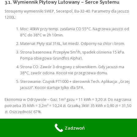
3.1. Wymiennik Płytowy Lutowany – Serce Systemu
Stosujemy wymienniki SWEP, Secespol, Ba-32-40. Parametry dla jacuzzi
1200L:
Moc: 40kW przy temp. zasilania CO 55°C. Nagrzewa jacuzzi od
8°C do 38°C w 2h 10min.
Materiał: Płyty stal 316L, lut miedź. Odporny na chlor i brom.
Strona basenowa: Przepływ 5m³/h, spadek ciśnienia 15 kPa.
Pompa obiegowa Grundfos Alpha1.
Strona CO: Zawór 3-drogowy z siłownikiem. Gdy jacuzzi ma
38°C, zawór odcina. Kocioł nie przegrzewa domu.
Sterowanie: Czujnik PT1000 + sterownik Tech. Aplikacja: „Grzej
jacuzzi”. Kocioł startuje tylko dla SPA.
Ekonomia w Odrzywole – Gaz: 1m³ gazu = 11 kWh = 3,20 zł. Do nagrzania
potrzeba 35 kWh = 3,2m³ = 10,24 zł. Grzałką 3kW: 35 kWh x 0,90 zł = 31,50
zł. Oszczędność 67%.
Ekonomia – Pompa Ciepła: COP=3,5. 35 kWh / 3,5 = 10 kWh prądu = 9,00
Zadzwoń
zł. Taniej niż grzałka 3x.