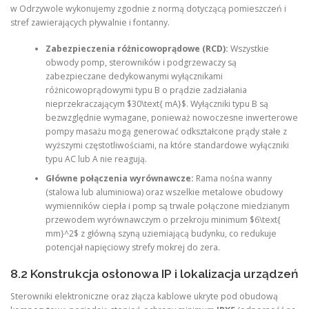
w Odrzywole wykonujemy zgodnie z normą dotyczącą pomieszczeń i
stref zawierających pływalnie i fontanny.
Zabezpieczenia różnicowoprądowe (RCD):
Wszystkie
obwody pomp, sterowników i podgrzewaczy są
zabezpieczane dedykowanymi wyłącznikami
różnicowoprądowymi typu B o prądzie zadziałania
nieprzekraczającym $30\text{ mA}$. Wyłączniki typu B są
bezwzględnie wymagane, ponieważ nowoczesne inwerterowe
pompy masażu mogą generować odkształcone prądy stałe z
wyższymi częstotliwościami, na które standardowe wyłączniki
typu AC lub A nie reagują.
Główne połączenia wyrównawcze:
Rama nośna wanny
(stalowa lub aluminiowa) oraz wszelkie metalowe obudowy
wymienników ciepła i pomp są trwale połączone miedzianym
przewodem wyrównawczym o przekroju minimum $6\text{
mm}^2$ z główną szyną uziemiającą budynku, co redukuje
potencjał napięciowy strefy mokrej do zera.
8.2 Konstrukcja osłonowa IP i lokalizacja urządzeń
Sterowniki elektroniczne oraz złącza kablowe ukryte pod obudową