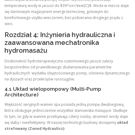
temperaturę wody w jacuzzi do $39^\circ\text{C}$. Woda w niecce staje
się darmowym magazynem energii termicznej, gotowym do
komfortowego użytku wieczorem, bez pobierania drogiego prądu z
sieci.
Rozdział 4: Inżynieria hydrauliczna i
zaawansowana mechatronika
hydromasażu
Doskonałość hydroterapeutyczna customowego jacuzzi zależy
bezpośrednio od prawidłowego zbalansowania parametrów
hydraulicznych: wydatku objętościowego pomp, ciśnienia dynamicznego
na dyszach oraz przekrojów rurociągów.
4.1 Układ wielopompowy (Multi-Pump
Architecture)
Większość seryjnych wanien spa posiada jedną pompę dwubiegową,
która obsługuje jednocześnie wszystkie stanowiska masujące. Skutkuje
to tym, że gdy w wannie przebywają cztery osoby, strumień wody staje
się słaby i nieefektywny. W naszej technologii budowy stosujemy
układ
strefowany (Zoned Hydraulics)
: