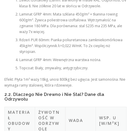
Żelkot izoftalowy 0,8mm: Barwiony w masie RAL. Odporność UV
klasa 8. Nie żółknie 20 lat w słońcu w Odrzywole.
Laminat GFRP 4mm: Mata szklana 450g/m² + tkanina rowing
600g/m². Żywica poliestrowa izoftalowa. Wytrzymałość na
zginanie 180 MPa. Dla porównania: stal S235 ma 235 MPa, ale
waży 7x więcej.
Rdzeń PUR 60mm: Pianka poliuretanowa zamkniekomórkowa
45kg/m³. Współczynnik λ=0,022 W/mK. To 2x cieplej niż
styropian.
Laminat GFRP 4mm: Wewnętrzna warstwa nośna.
Topcoat: Biały, zmywalny, antygrzybiczny.
Efekt: Płyta 1m² waży 18kg, unosi 800kg bez ugięcia. Jest samonośna. Nie
wymaga ramy stalowej, która rdzewieje.
2.2. Dlaczego Nie Drewno i Nie Stal? Dane dla
Odrzywołu
MATERIA
ŻYWOTN
Ł
OŚĆ W
WSP. U
WADA
OBUDOW
ODRZYW
[W/M²K]
Y
OLE