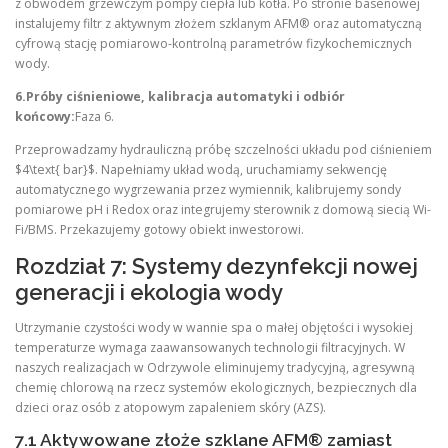
z obwodem grzewczym pompy ciepła lub kotła. Po stronie basenowej
instalujemy filtr z aktywnym złożem szklanym AFM® oraz automatyczną
cyfrową stację pomiarowo-kontrolną parametrów fizykochemicznych
wody.
6.Próby ciśnieniowe, kalibracja automatyki i odbiór
końcowy:
Faza 6.
Przeprowadzamy hydrauliczną próbę szczelności układu pod ciśnieniem
$4\text{ bar}$. Napełniamy układ wodą, uruchamiamy sekwencję
automatycznego wygrzewania przez wymiennik, kalibrujemy sondy
pomiarowe pH i Redox oraz integrujemy sterownik z domową siecią Wi-
Fi/BMS. Przekazujemy gotowy obiekt inwestorowi.
Rozdział 7: Systemy dezynfekcji nowej
generacji i ekologia wody
Utrzymanie czystości wody w wannie spa o małej objętości i wysokiej
temperaturze wymaga zaawansowanych technologii filtracyjnych. W
naszych realizacjach w Odrzywole eliminujemy tradycyjną, agresywną
chemię chlorową na rzecz systemów ekologicznych, bezpiecznych dla
dzieci oraz osób z atopowym zapaleniem skóry (AZS).
7.1 Aktywowane złoże szklane AFM® zamiast