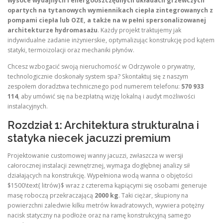
wysoce wydajnych i energooszczędnych układach grzewczych
opartych na tytanowych wymiennikach ciepła zintegrowanych z
pompami ciepła lub OZE, a także na w pełni spersonalizowanej
architekturze hydromasażu
. Każdy projekt traktujemy jak
indywidualne zadanie inżynierskie, optymalizując konstrukcję pod kątem
statyki, termoizolacji oraz mechaniki płynów.
Chcesz wzbogacić swoją nieruchomość w Odrzywole o prywatny,
technologicznie doskonały system spa? Skontaktuj się z naszym
zespołem doradztwa technicznego pod numerem telefonu:
570 933
114
, aby umówić się na bezpłatną wizję lokalną i audyt możliwości
instalacyjnych.
Rozdział 1: Architektura strukturalna i
statyka niecek jacuzzi premium
Projektowanie customowej wanny jacuzzi, zwłaszcza w wersji
całorocznej instalacji zewnętrznej, wymaga dogłębnej analizy sił
działających na konstrukcję. Wypełniona wodą wanna o objętości
$1500\text{ litrów}$ wraz z czterema kąpiącymi się osobami generuje
masę roboczą przekraczającą
2000 kg
. Taki ciężar, skupiony na
powierzchni zaledwie kilku metrów kwadratowych, wywiera potężny
nacisk statyczny na podłoże oraz na ramę konstrukcyjną samego