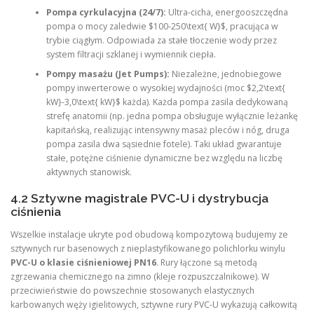
Pompa cyrkulacyjna (24/7):
Ultra-cicha, energooszczędna
pompa o mocy zaledwie $100-250\text{ W}$, pracująca w
trybie ciągłym. Odpowiada za stałe tłoczenie wody przez
system filtracji szklanej i wymiennik ciepła.
Pompy masażu (Jet Pumps):
Niezależne, jednobiegowe
pompy inwerterowe o wysokiej wydajności (moc $2,2\text{
kW}-3,0\text{ kW}$ każda). Każda pompa zasila dedykowaną
strefę anatomii (np. jedna pompa obsługuje wyłącznie leżankę
kapitańską, realizując intensywny masaż pleców i nóg, druga
pompa zasila dwa sąsiednie fotele). Taki układ gwarantuje
stałe, potężne ciśnienie dynamiczne bez względu na liczbę
aktywnych stanowisk.
4.2 Sztywne magistrale PVC-U i dystrybucja
ciśnienia
Wszelkie instalacje ukryte pod obudową kompozytową budujemy ze
sztywnych rur basenowych z nieplastyfikowanego polichlorku winylu
PVC-U o klasie ciśnieniowej PN16
. Rury łączone są metodą
zgrzewania chemicznego na zimno (kleje rozpuszczalnikowe). W
przeciwieństwie do powszechnie stosowanych elastycznych
karbowanych węży igielitowych, sztywne rury PVC-U wykazują całkowitą