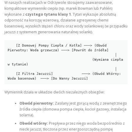
W naszych realizacjach w Odrzywole stosujemy zaawansowane,
kompaktowe wymienniki ciepła (np. marek Bowman lub Pahlén)
wykonane z
czystego tytanu klasy 1
. Tytan wykazuje absolutną
odporność na korozję wżerową, działanie agresywnej chemii
basenowej, wysokich stężeń chloru oraz wody solankowej (w przypadku
jacuzzi z systemem generowania naturalnej solanki).
    [Z Domowej Pompy Ciepła / Kotła] ───> (Obwód 
Pierwotny: Woda grzewcza) ───> [Powrót do źródła]

                                                    │

                                         (Wymiana ciepła 
w tytanie)

                                                    │

    [Z Filtra Jacuzzi]              ───> (Obwód Wtórny: 
Wymiennik działa w układzie dwóch niezależnych obiegów:
Obwód pierwotny:
Zasilany jest gorącą wodą z zewnętrznego
źródła ciepła (domowa pompa ciepła, kocioł gazowy, instalacja
solarna).
Obwód wtórny:
Prepływa przez niego woda bezpośrednio z
niecki jacuzzi, tłoczona przez energooszczędną pompę