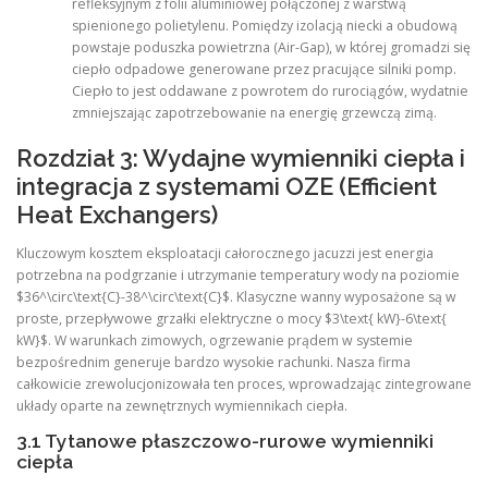
refleksyjnym z folii aluminiowej połączonej z warstwą
spienionego polietylenu. Pomiędzy izolacją niecki a obudową
powstaje poduszka powietrzna (Air-Gap), w której gromadzi się
ciepło odpadowe generowane przez pracujące silniki pomp.
Ciepło to jest oddawane z powrotem do rurociągów, wydatnie
zmniejszając zapotrzebowanie na energię grzewczą zimą.
Rozdział 3: Wydajne wymienniki ciepła i
integracja z systemami OZE (Efficient
Heat Exchangers)
Kluczowym kosztem eksploatacji całorocznego jacuzzi jest energia
potrzebna na podgrzanie i utrzymanie temperatury wody na poziomie
$36^\circ\text{C}-38^\circ\text{C}$. Klasyczne wanny wyposażone są w
proste, przepływowe grzałki elektryczne o mocy $3\text{ kW}-6\text{
kW}$. W warunkach zimowych, ogrzewanie prądem w systemie
bezpośrednim generuje bardzo wysokie rachunki. Nasza firma
całkowicie zrewolucjonizowała ten proces, wprowadzając zintegrowane
układy oparte na zewnętrznych wymiennikach ciepła.
3.1 Tytanowe płaszczowo-rurowe wymienniki
ciepła