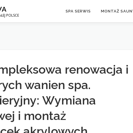
WA
SPA SERWIS
MONTAŻ SAUNY
ŁEJ POLSCE
mpleksowa renowacja i
rych wanien spa.
ieryjny: Wymiana
wej i montaż
cek akrylowych