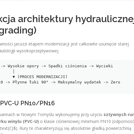
kcja architektury hydrauliczne
grading)
ości jacuzzi etapem modernizacji jest całkowite usunięcie starej
ydraulologii wysokoprzepływowej.
-> Wysokie opory -> Spadki ciśnienia -> Wycieki

    │

IZACJI)

0 -> Płynne łuki 90° -> Maksymalny wydatek -> Zero 
gi PVC-U PN10/PN16
h wannach w Nowym Tomyślu wykonujemy przy użyciu
sztywnych rur
rku winylu (PVC-U)
o klasie ciśnieniowej minimum PN10 (odpornoś
\text{C}$). Rury te charakteryzują się absolutnie gładką powierzchnią