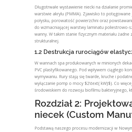
Długotrwałe wystawienie niecki na działanie prom
warstwie akrylu (PMMA). Zjawisko to potęgowane j
połysku, porowatość powierzchni oraz powstawani
do wzmacniającej warstwy laminatu poliestrowo-sz
wanny. W takim stanie fizycznym materiału żadne za
strukturalnej.
1.2 Destrukcja rurociągów elastyc
W wannach spa produkowanych w minionych dekada
PVC plastyfikowanego. Pod wpływem ciągłego konta
wymywaniu. Rury stają się twarde, kruche i podatn
wyłączanie pomp o mocy $2\text{ kW}$). Co więcej
środowiskiem do rozwoju biofilmu bakteryjnego, k
Rozdział 2: Projekto
niecek (Custom Manuf
Podstawą naszego procesu modernizacji w Nowym 