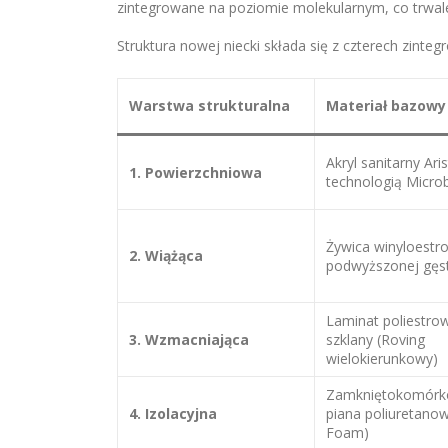
zintegrowane na poziomie molekularnym, co trwale
Struktura nowej niecki składa się z czterech zinte
Warstwa strukturalna
Materiał bazowy
Akryl sanitarny Ari
1. Powierzchniowa
technologią Micr
Żywica winyloestr
2. Wiążąca
podwyższonej gęs
Laminat poliestro
3. Wzmacniająca
szklany (Roving
wielokierunkowy)
Zamkniętokomór
4. Izolacyjna
piana poliuretanow
Foam)