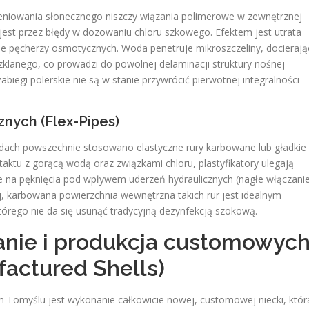
ieniowania słonecznego niszczy wiązania polimerowe w zewnętrznej
est przez błędy w dozowaniu chloru szkowego. Efektem jest utrata
e pęcherzy osmotycznych. Woda penetruje mikroszczeliny, docierają
klanego, co prowadzi do powolnej delaminacji struktury nośnej
biegi polerskie nie są w stanie przywrócić pierwotnej integralności
znych (Flex-Pipes)
ch powszechnie stosowano elastyczne rury karbowane lub gładkie 
ktu z gorącą wodą oraz związkami chloru, plastyfikatory ulegają
e na pęknięcia pod wpływem uderzeń hydraulicznych (nagłe włączanie
, karbowana powierzchnia wewnętrzna takich rur jest idealnym
tórego nie da się usunąć tradycyjną dezynfekcją szokową.
wanie i produkcja customowyc
actured Shells)
Tomyślu jest wykonanie całkowicie nowej, customowej niecki, któr