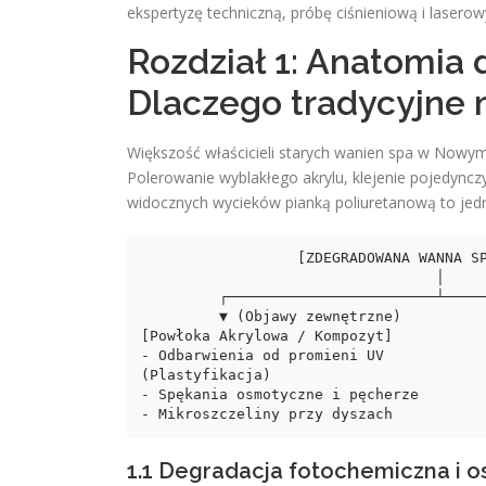
ekspertyzę techniczną, próbę ciśnieniową i laserowy
Rozdział 1: Anatomia 
Dlaczego tradycyjne
Większość właścicieli starych wanien spa w Now
Polerowanie wyblakłego akrylu, klejenie pojedync
widocznych wycieków pianką poliuretanową to jedn
                  [ZDEGRADOWANA WANNA SPA / HOT TUB]

                                  │

         ┌────────────────────────┴────────────────────────┐

         ▼ (Objawy zewnętrzne)                             ▼ (Wady ukryte)

[Powłoka Akrylowa / Kompozyt]           
- Odbarwienia od promieni UV            
(Plastyfikacja)

- Spękania osmotyczne i pęcherze        
1.1 Degradacja fotochemiczna i o