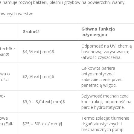
 hamuje rozwój bakterii, pleśni i grzybów na powierzchni wanny.
growanych warstw:
Główna funkcja
Grubość
inżynieryjna
Odporność na UV, chemię
stech® z
$4,5\text{ mm}$
basenową, zarysowania;
oban®
łatwość czyszczenia.
Całkowita bariera
owa o
antyosmotyczna;
$2,0\text{ mm}$
tości
zabezpieczenie przed
penetracją wilgoci.
wo-
Sztywność mechaniczna
$5,0 – 8,0\text{ mm}$
konstrukcji; odporność na
parcie hydrostatyczne.
kowa
Termoizolacja; tłumienie
a (Full-
$25 – 50\text{ mm}$
drgań akustycznych i
mechanicznych pomp.