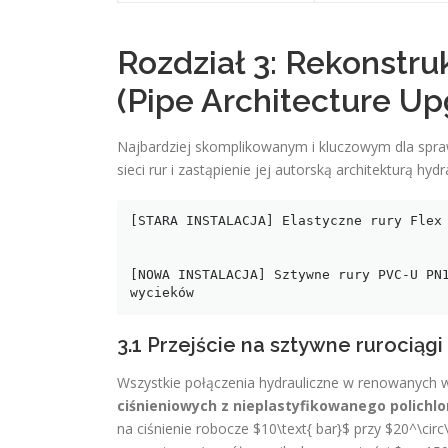
Rozdział 3: Rekonstru
(Pipe Architecture Up
Najbardziej skomplikowanym i kluczowym dla sprawn
sieci rur i zastąpienie jej autorską architekturą h
[STARA INSTALACJA] Elastyczne rury Flex 
                                         
                                             ▼ (PROCES MODERN
[NOWA INSTALACJA] Sztywne rury PVC-U PN1
3.1 Przejście na sztywne rurocią
Wszystkie połączenia hydrauliczne w renowanyc
ciśnieniowych z nieplastyfikowanego polichlo
na ciśnienie robocze $10\text{ bar}$ przy $20^\circ