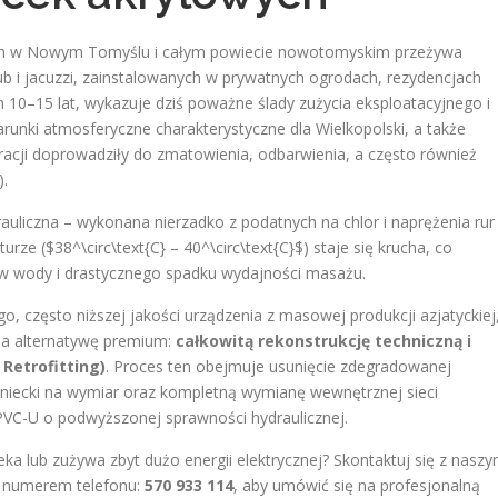
ch w Nowym Tomyślu i całym powiecie nowotomyskim przeżywa
ub i jacuzzi, zainstalowanych w prywatnych ogrodach, rezydencjach
h 10–15 lat, wykazuje dziś poważne ślady zużycia eksploatacyjnego i
unki atmosferyczne charakterystyczne dla Wielkopolski, a także
racji doprowadziły do zmatowienia, odbarwienia, a często również
).
uliczna – wykonana nierzadko z podatnych na chlor i naprężenia rur
rze ($38^\circ\text{C} – 40^\circ\text{C}$) staje się krucha, co
w wody i drastycznego spadku wydajności masażu.
 często niższej jakości urządzenia z masowej produkcji azjatyckiej
a alternatywę premium:
całkowitą rekonstrukcję techniczną i
Retrofitting)
. Proces ten obejmuje usunięcie zdegradowanej
 niecki na wymiar oraz kompletną wymianę wewnętrznej sieci
PVC-U o podwyższonej sprawności hydraulicznej.
eka lub zużywa zbyt dużo energii elektrycznej? Skontaktuj się z nasz
d numerem telefonu:
570 933 114
, aby umówić się na profesjonalną