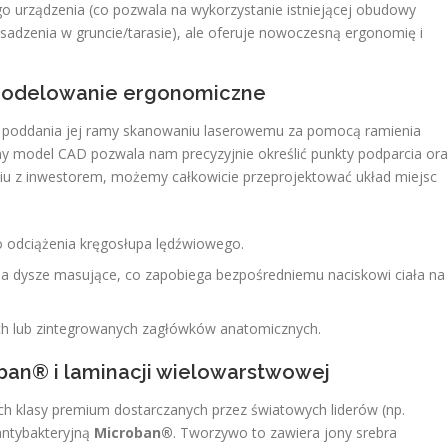
 urządzenia (co pozwala na wykorzystanie istniejącej obudowy
sadzenia w gruncie/tarasie), ale oferuje nowoczesną ergonomię i
 modelowanie ergonomiczne
 poddania jej ramy skanowaniu laserowemu za pomocą ramienia
 model CAD pozwala nam precyzyjnie określić punkty podparcia ora
iu z inwestorem, możemy całkowicie przeprojektować układ miejsc
o odciążenia kręgosłupa lędźwiowego.
na dysze masujące, co zapobiega bezpośredniemu naciskowi ciała na
h lub zintegrowanych zagłówków anatomicznych.
oban® i laminacji wielowarstwowej
h klasy premium dostarczanych przez światowych liderów (np.
antybakteryjną
Microban®
. Tworzywo to zawiera jony srebra