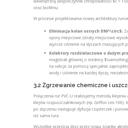
wewnętrzną (współczynnik chropowatości $c = 150$)
oraz biofilmu.
W procesie projektowania nowej architektury rurow
Eliminacja kolan ostrych $90^\circ$:
Za
opory miejscowe (straty miejscowe wysoko
wyższe ciśnienie na dyszach masujących
Kolektory rozdzielaczowe o dużym prz
magistrali głównej o średnicy $\varnothin
na sekcje za pomocą specjalnie zaprojekt
wody i ciśnienie na każdej dyszy, niezależ
3.2 Zgrzewanie chemiczne i uszcz
Połączenia rur PVC-U realizujemy metodą klejenia
klejów rozpuszczalnikowych (np. Griffon Uni-100)
po złączeniu następuje dyfuzja cząsteczek i pono
niż sama rura.
Wszystkie przejścia dysz przez nową ściankę ak