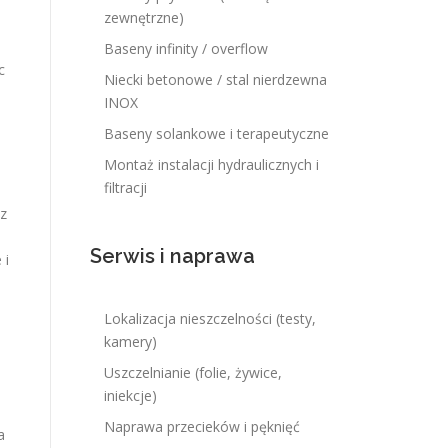
zewnętrzne)
Baseny infinity / overflow
c
Niecki betonowe / stal nierdzewna
INOX
Baseny solankowe i terapeutyczne
Montaż instalacji hydraulicznych i
filtracji
z
Serwis i naprawa
 i
Lokalizacja nieszczelności (testy,
h
kamery)
Uszczelnianie (folie, żywice,
iniekcje)
Naprawa przecieków i pęknięć
a