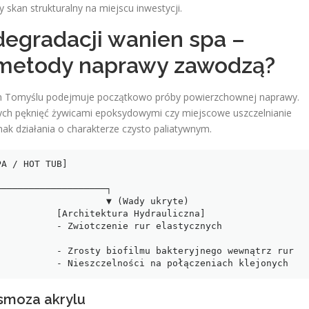
 skan strukturalny na miejscu inwestycji.
degradacji wanien spa –
 metody naprawy zawodzą?
ym Tomyślu podejmuje początkowo próby powierzchownej naprawy.
zych pęknięć żywicami epoksydowymi czy miejscowe uszczelnianie
ak działania o charakterze czysto paliatywnym.
          [Architektura Hydrauliczna]

          - Zwiotczenie rur elastycznych 
          - Zrosty biofilmu bakteryjnego wewnątrz rur

smoza akrylu