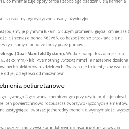
, co minimalizuje opory tarcia i zapobiega osadzaniu się kamienia
ej stosujemy rygorystyczne zasady inżynieryjne:
stępujemy je płynnymi łukami o dużym promieniu gięcia. Zmniejsza 
ści ciśnienia) o ponad $60\%$, co bezpośrednio przekłada się na
 przy tym samym poborze mocy przez pompy.
ekroju (Dual-Manifold System):
Woda z pomp tłoczona jest do
g 63\text{ mm}$ lub $\varnothing 75\text{ mm}$, a następnie dzielona
owanych kolektorów rozdzielczych. Gwarantuje to identyczny wydate
nie od jej odległości od maszynowni.
elnienia poliuretanowe
 agresywnego (zgrzewania chemicznego) przy użyciu profesjonalnych
. Klej ten powierzchniowo rozpuszcza tworzywo łączonych elementów,
wne zastygnięcie, tworząc jednorodny monolit o wytrzymałości wyższ
rylową uszczelniamy wysokomodułowymi masami poliuretanowymi