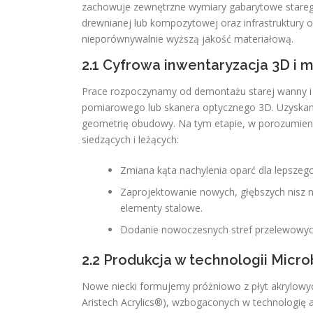
zachowuje zewnętrzne wymiary gabarytowe starego
drewnianej lub kompozytowej oraz infrastruktury o
nieporównywalnie wyższą jakość materiałową.
2.1 Cyfrowa inwentaryzacja 3D i
Prace rozpoczynamy od demontażu starej wanny i
pomiarowego lub skanera optycznego 3D. Uzyskany
geometrię obudowy. Na tym etapie, w porozumien
siedzących i leżących:
Zmiana kąta nachylenia oparć dla lepszeg
Zaprojektowanie nowych, głębszych nisz 
elementy stalowe.
Dodanie nowoczesnych stref przelewowyc
2.2 Produkcja w technologii Micr
Nowe niecki formujemy próżniowo z płyt akrylowyc
Aristech Acrylics®), wzbogaconych w technologię 