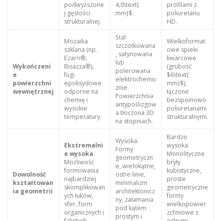
podwyższone
4,0\text{
profilami z
j gęstości
mm}$.
poliuretanu
strukturalnej.
HD.
Stal
Mozaika
Wielkoformat
szczotkowana
szklana (np.
owe spieki
, satynowana
Ezarri®,
kwarcowe
lub
Wykończeni
Bisazza®),
(grubość
polerowana
e
fugi
$6\text{
elektrochemic
powierzchni
epoksydowe
mm}$),
znie.
wewnętrznej
odporne na
łączone
Powierzchnia
chemię i
bezspoinowo
antypoślizgow
wysokie
poliuretanami
a tłoczona 3D
temperatury.
strukturalnymi.
na stopniach.
Bardzo
Wysoka.
Ekstremalni
wysoka.
Formy
e wysoka.
Monolityczne
geometryczn
Możliwość
bryły
e, wielokątne,
formowania
kubistyczne,
Dowolność
ostre linie,
najbardziej
proste
kształtowan
minimalizm
skomplikowan
geometryczne
ia geometrii
architektonicz
ych łuków,
formy
ny, załamania
sfer, form
wielkopowier
pod kątem
organicznych i
zchniowe z
prostym i
falistych.
ostrymi