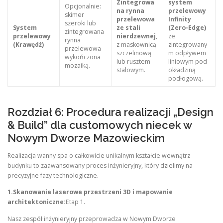
Zintegrowa
system
Opcjonalnie:
na rynna
przelewowy
skimer
przelewowa
Infinity
szeroki lub
System
ze stali
(Zero-Edge)
zintegrowana
przelewowy
nierdzewnej
,
ze
rynna
(Krawędź)
z maskownicą
zintegrowany
przelewowa
szczelinową
m odpływem
wykończona
lub rusztem
liniowym pod
mozaiką.
stalowym.
okładziną
podłogową.
Rozdział 6: Procedura realizacji „Design
& Build” dla customowych niecek w
Nowym Dworze Mazowieckim
Realizacja wanny spa o całkowicie unikalnym kształcie wewnątrz
budynku to zaawansowany proces inżynieryjny, który dzielimy na
precyzyjne fazy technologiczne.
1.Skanowanie laserowe przestrzeni 3D i mapowanie
architektoniczne:
Etap 1.
Nasz zespół inżynieryjny przeprowadza w Nowym Dworze