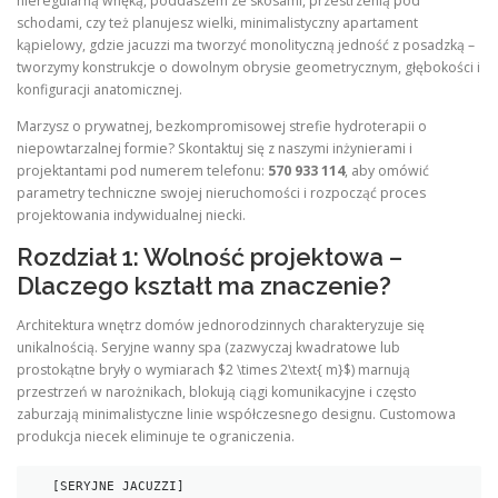
nieregularną wnęką, poddaszem ze skosami, przestrzenią pod
schodami, czy też planujesz wielki, minimalistyczny apartament
kąpielowy, gdzie jacuzzi ma tworzyć monolityczną jedność z posadzką –
tworzymy konstrukcje o dowolnym obrysie geometrycznym, głębokości i
konfiguracji anatomicznej.
Marzysz o prywatnej, bezkompromisowej strefie hydroterapii o
niepowtarzalnej formie? Skontaktuj się z naszymi inżynierami i
projektantami pod numerem telefonu:
570 933 114
, aby omówić
parametry techniczne swojej nieruchomości i rozpocząć proces
projektowania indywidualnej niecki.
Rozdział 1: Wolność projektowa –
Dlaczego kształt ma znaczenie?
Architektura wnętrz domów jednorodzinnych charakteryzuje się
unikalnością. Seryjne wanny spa (zazwyczaj kwadratowe lub
prostokątne bryły o wymiarach $2 \times 2\text{ m}$) marnują
przestrzeń w narożnikach, blokują ciągi komunikacyjne i często
zaburzają minimalistyczne linie współczesnego designu. Customowa
produkcja niecek eliminuje te ograniczenia.
   [SERYJNE JACUZZI]                             