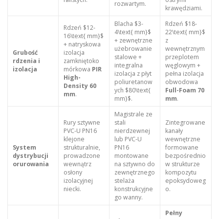
rozwartym.
krawędziami.
Blacha $3-
Rdzeń $18-
Rdzeń $12-
4\text{ mm}$
22\text{ mm}$
16\text{ mm}$
+ zewnętrzne
z
+ natryskowa
użebrowanie
wewnętrznym
Grubość
izolacja
stalowe +
przeplotem
rdzenia i
zamkniętoko
integralna
węglowym +
izolacja
mórkowa
PIR
izolacja z płyt
pełna izolacja
High-
poliuretanow
obwodowa
Density 60
ych $80\text{
Full-Foam 70
mm
.
mm}$.
mm
.
Magistrale ze
Rury sztywne
stali
Zintegrowane
PVC-U PN16
nierdzewnej
kanały
klejone
lub PVC-U
wewnętrzne
System
strukturalnie,
PN16
formowane
dystrybucji
prowadzone
montowane
bezpośrednio
orurowania
wewnątrz
na sztywno do
w strukturze
osłony
zewnętrznego
kompozytu
izolacyjnej
stelaża
epoksydoweg
niecki.
konstrukcyjne
o.
go wanny.
Pełny