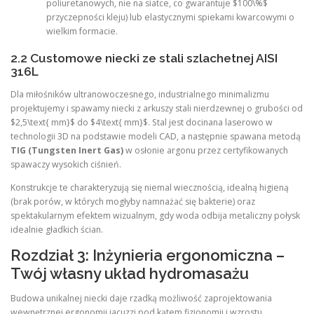
poliuretanowych, nie na siatce, co gwarantuje $100\%$
przyczepności kleju) lub elastycznymi spiekami kwarcowymi o
wielkim formacie.
2.2 Customowe niecki ze stali szlachetnej AISI
316L
Dla miłośników ultranowoczesnego, industrialnego minimalizmu
projektujemy i spawamy niecki z arkuszy stali nierdzewnej o grubości od
$2,5\text{ mm}$ do $4\text{ mm}$. Stal jest docinana laserowo w
technologii 3D na podstawie modeli CAD, a następnie spawana metodą
TIG (Tungsten Inert Gas)
w osłonie argonu przez certyfikowanych
spawaczy wysokich ciśnień.
Konstrukcje te charakteryzują się niemal wiecznością, idealną higieną
(brak porów, w których mogłyby namnażać się bakterie) oraz
spektakularnym efektem wizualnym, gdy woda odbija metaliczny połysk
idealnie gładkich ścian.
Rozdział 3: Inżynieria ergonomiczna –
Twój własny układ hydromasażu
Budowa unikalnej niecki daje rzadką możliwość zaprojektowania
wewnętrznej ergonomii jacuzzi pod kątem fizjonomii i wzrostu