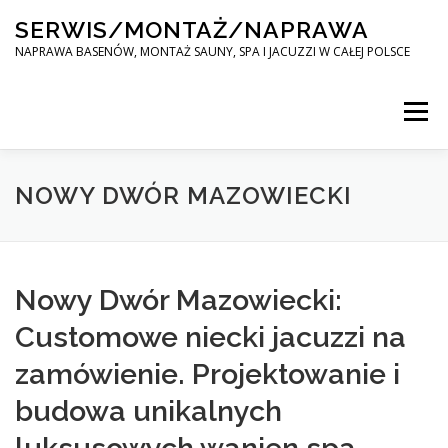
Skip
SERWIS/MONTAŻ/NAPRAWA
to
content
NAPRAWA BASENÓW, MONTAŻ SAUNY, SPA I JACUZZI W CAŁEJ POLSCE
Menu
SPA SERWIS
NOWY DWÓR MAZOWIECKI
MONTAŻ SAUNY, SPA, JACUZI W CAŁEJ POLSCE
Nowy Dwór Mazowiecki:
Customowe niecki jacuzzi na
KONTAKT
zamówienie. Projektowanie i
budowa unikalnych