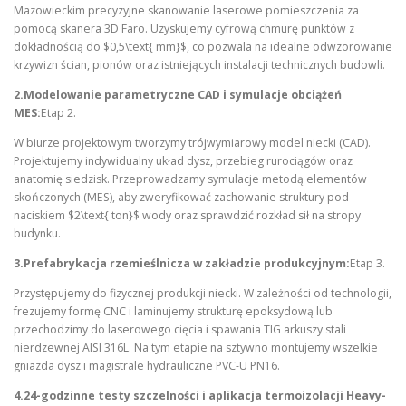
Mazowieckim precyzyjne skanowanie laserowe pomieszczenia za
pomocą skanera 3D Faro. Uzyskujemy cyfrową chmurę punktów z
dokładnością do $0,5\text{ mm}$, co pozwala na idealne odwzorowanie
krzywizn ścian, pionów oraz istniejących instalacji technicznych budowli.
2.Modelowanie parametryczne CAD i symulacje obciążeń
MES:
Etap 2.
W biurze projektowym tworzymy trójwymiarowy model niecki (CAD).
Projektujemy indywidualny układ dysz, przebieg rurociągów oraz
anatomię siedzisk. Przeprowadzamy symulacje metodą elementów
skończonych (MES), aby zweryfikować zachowanie struktury pod
naciskiem $2\text{ ton}$ wody oraz sprawdzić rozkład sił na stropy
budynku.
3.Prefabrykacja rzemieślnicza w zakładzie produkcyjnym:
Etap 3.
Przystępujemy do fizycznej produkcji niecki. W zależności od technologii,
frezujemy formę CNC i laminujemy strukturę epoksydową lub
przechodzimy do laserowego cięcia i spawania TIG arkuszy stali
nierdzewnej AISI 316L. Na tym etapie na sztywno montujemy wszelkie
gniazda dysz i magistrale hydrauliczne PVC-U PN16.
4.24-godzinne testy szczelności i aplikacja termoizolacji Heavy-