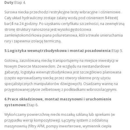
Duty:
Etap 4.
Surowa niecka przechodzi restrykcyjne testy wibracyjne i ciśnieniowe.
Cały układ hydrauliczny zostaje zalany wodą pod ciśnieniem $4\text{
bar}$ na 24 godziny. Po uzyskaniu certyfikatu szczelności, na zewnętrzną
stronę struktury nanoszona jest wysokogęstościowa
zamkniętokomórkowa piana poliuretanowa, która trwale unieruchamia
rury i zapewnia izolację termiczną.
5.Logistyka wewnątrzbudynkowa i montaż posadowienia:
Etap 5.
Gotową, zaizolowaną nieckę transportujemy na miejsce inwestycji w
Nowym Dworze Mazowieckim. Ze względu na niestandardowe
gabaryty, logistyka wewnątrzbudynkowa jest szczegółowo planowana
(często wprowadzamy nieckę przez otwory okienne przy użyciu
specjalistycznych manipulatorów dźwigowych). Osadzamy wannę na
przygotowanej płycie żelbetowej z podkładkami wibroizolacyjnymi.
6.Prace okładzinowe, montaż maszynowni i uruchomienie
systemowe:
Etap 6.
Wykończamy powierzchnię niecki mozaiką szklaną lub spiekami (w
przypadku wersji kompozytowej). Łączymy system z oddaloną
maszynownią (filtry AFM, pompy inwerterowe, wymiennik ciepła