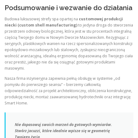
Podsumowanie i wezwanie do działania
Budowa luksusowej strefy spa opartej na
customowej produkcji
niecki (custom shell manufacturing)
to jedyna droga do stworzenia
przestrzeni odnowy biologicznej, która jest w stu procentach integralną
częścią Twojego domu w Nowym Dworze Mazowieckim. Rezygnując z
seryjnych, plastikowych wanien na rzecz spersonalizowanych konstrukcji
epoksydowo-mozaikowych lub stalowych, zyskujesz nieograniczoną
wolność aranżacyjną, idealną ergonomię dopasowaną do Twojego ciała
oraz prestiż, jakiego nie da się osiągnąć gotowymi produktami
masowymi.
Nasza firma inżynieryjna zapewnia pełną obsługę w systemie „od
pomysłu do pierwszego seansu” – bierzemy całkowitą
odpowiedzialność za projekt architektoniczny, obliczenia konstrukcyjne,
produkcję niecki, montaż zaawansowanej hydrotechniki oraz integrację
Smart Home.
Nie dopasowuj swoich marzeń do gotowych wymiarów.
Stwórz jacuzzi, które idealnie wpisze się w geometrię
Twojego życia.