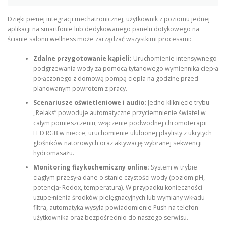
Dzięki pełnej integracji mechatronicznej, użytkownik z poziomu jednej
aplikacji na smartfonie lub dedykowanego panelu dotykowego na
ścianie salonu wellness może zarządzać wszystkimi procesami:
Zdalne przygotowanie kąpieli:
Uruchomienie intensywnego
podgrzewania wody za pomocą tytanowego wymiennika ciepła
połączonego z domową pompą ciepła na godzinę przed
planowanym powrotem z pracy.
Scenariusze oświetleniowe i audio:
Jedno kliknięcie trybu
„Relaks” powoduje automatyczne przyciemnienie świateł w
całym pomieszczeniu, włączenie podwodnej chromoterapii
LED RGB w niecce, uruchomienie ulubionej playlisty z ukrytych
głośników natorowych oraz aktywację wybranej sekwencji
hydromasażu.
Monitoring fizykochemiczny online:
System w trybie
ciągłym przesyła dane o stanie czystości wody (poziom pH,
potencjał Redox, temperatura). W przypadku konieczności
uzupełnienia środków pielęgnacyjnych lub wymiany wkładu
filtra, automatyka wysyła powiadomienie Push na telefon
użytkownika oraz bezpośrednio do naszego serwisu.