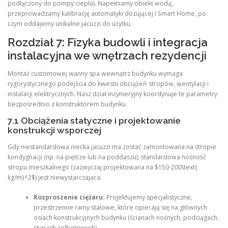
podłączony do pompy ciepła). Napełniamy obiekt wodą,
przeprowadzamy kalibrację automatyki dozującej i Smart Home, po
czym oddajemy unikalne jacuzzi do użytku.
Rozdział 7: Fizyka budowli i integracja
instalacyjna we wnętrzach rezydencji
Montaż customowej wanny spa wewnątrz budynku wymaga
rygorystycznego podejścia do kwestii obciążeń stropów, wentylacji i
instalacji elektrycznych. Nasz dział inżynieryjny koordynuje te parametry
bezpośrednio z konstruktorem budynku.
7.1 Obciążenia statyczne i projektowanie
konstrukcji wsporczej
Gdy niestandardowa niecka jacuzzi ma zostać zamontowana na stropie
kondygnacji (np. na piętrze lub na poddaszu), standardowa nośność
stropu mieszkalnego (zazwyczaj projektowana na $150-200\text{
kg/m}^2$) jest niewystarczająca.
Rozproszenie ciężaru:
Projektujemy specjalistyczne,
przestrzenne ramy stalowe, które opierają się na głównych
osiach konstrukcyjnych budynku (ścianach nośnych, podciągach,
słupach żelbetowych).