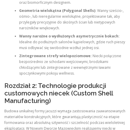
oraz biomorficznym designem.
Geometria wielokątna (Polygonal Shells):
Wanny sześcio-,
ośmio-, lub nieregularnie wielokątne, projektowane tak, aby
przylegały precyzyjnie do skośnych ścian lub nietypowych
narożników wnękowych.
Wanny narożne o wydłużonych asymetrycznie bokach:
Idealne do podłużnych salonów kąpielowych, gdzie ruch pieszy
musi odbywać się swobodnie wzdłuż jednej osi.
Zintegrowane strefy wielopoziomowe:
Niecki połączone
bezpośrednio ze schodami wejściowymi, brodzikami
chłodzącymi lub zintegrowane z wewnętrznymi ławami
spoczynkowymi pokoju wellness.
Rozdział 2: Technologie produkcji
customowych niecek (Custom Shell
Manufacturing)
Budowa unikalnej formy jacuzzi wymaga zastosowania zaawansowanych
materiałów konstrukcyjnych, które gwarantują plastyczność na etapie
formowania oraz absolutną sztywność i szczelność podczas wieloletniej
eksploatacji. W Nowym Dworze Mazowieckim realizujemy niecki w