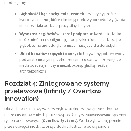
modelujemy:
Głębokość i kąt nachylenia leżanek:
Tworzymy profile
hydrodynamiczne, które eliminują efekt wypornościowy (woda
nie unosi ciała podczas pracy silnych dysz).
Wysokość zagłówków i stref podparcia:
Każde siedzisko
może mieć inną konfigurację – od płytkich foteli dla dzieci po
głębokie, mocno odchylone nisze masujące dla dorosłych.
Układ kanałów ssących i dennych:
Ukrywamy pobory wody
pod anatomicznymi przetłoczeniami, co sprawia, że wnętrze
niecki pozostaje niczym niezakłóconą, gładką rzeźbą
architektoniczną.
Rozdział 4: Zintegrowane systemy
przelewowe (Infinity / Overflow
Innovation)
Dla zachowania najwyższej estetyki wizualnej we wnętrzach domów,
nasze customowe niecki jacuzzi wyposażamy w zaawansowane systemy
rynien przelewowych (
Overflow Systems
). Woda wylewa się płynnie
przez krawędź niecki, tworząc idealne, lustrzane powiązanie z