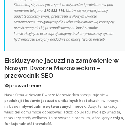
Skontaktuj się z naszym zespołem inżynierów i projektantów pod
numerem telefonu:
570 933 114
. Umów się na profesjonalny
audyt techniczny swojej przestrzeni w Nowym Dworze
Mazowieckim. Przygotujemy dla Ciebie trójwymiarową koncepcję
przestrzenną niecki, przeanalizujemy nośność stropów
konstrukcyjnych oraz zaprojektujemy bezkompromisowy system
hydromasażu skrojony dokładnie na miarę Twoich potrzeb.
Ekskluzywne jacuzzi na zamówienie w
Nowym Dworze Mazowieckim –
przewodnik SEO
Wprowadzenie
Nasza firma w Nowym Dworze Mazowieckim specjalizuje się w
produkcji i budowie jacuzzi o unikalnych kształtach
, tworzonych
na bazie
indywidualnie wytwarzanych niecek
. Dzięki temu każdy
właściciel domu może dopasować jacuzzi do układu swojego wnętrza,
tarasu czy strefy wellness. To rozwiązanie premium, które łączy
design,
funkcjonalność i trwałość
.