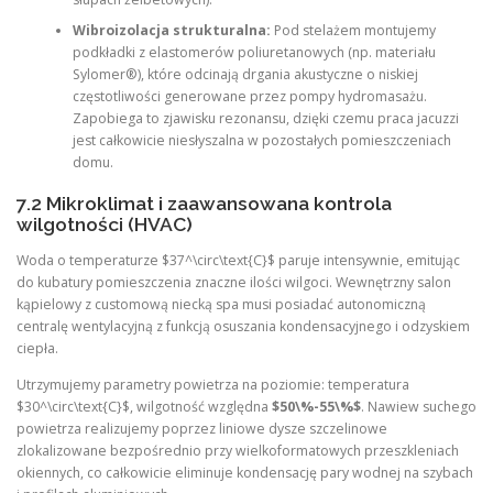
Wibroizolacja strukturalna:
Pod stelażem montujemy
podkładki z elastomerów poliuretanowych (np. materiału
Sylomer®), które odcinają drgania akustyczne o niskiej
częstotliwości generowane przez pompy hydromasażu.
Zapobiega to zjawisku rezonansu, dzięki czemu praca jacuzzi
jest całkowicie niesłyszalna w pozostałych pomieszczeniach
domu.
7.2 Mikroklimat i zaawansowana kontrola
wilgotności (HVAC)
Woda o temperaturze $37^\circ\text{C}$ paruje intensywnie, emitując
do kubatury pomieszczenia znaczne ilości wilgoci. Wewnętrzny salon
kąpielowy z customową niecką spa musi posiadać autonomiczną
centralę wentylacyjną z funkcją osuszania kondensacyjnego i odzyskiem
ciepła.
Utrzymujemy parametry powietrza na poziomie: temperatura
$30^\circ\text{C}$, wilgotność względna
$50\%-55\%$
. Nawiew suchego
powietrza realizujemy poprzez liniowe dysze szczelinowe
zlokalizowane bezpośrednio przy wielkoformatowych przeszkleniach
okiennych, co całkowicie eliminuje kondensację pary wodnej na szybach