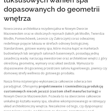
luksusowych wanien spa
dopasowanych do geometrii
wnętrza
Nowoczesna architektura rezydencjalna w Nowym Dworze
Mazowieckim oraz w okolicznych rejonach (takich jak Modlin, Twierdza
Modlin, Pomiechówek, Leoncin czy Zakroczym) coraz odważniej
redefiniuje pojęcie luksusu w strefach odnowy biologicznej.
Standardowe, gotowe wanny spa, które można kupić w marketach
budowlanych lub seryjnych salonach basenowych, posiadają jedną
zasadniczą wadę: narzucają inwestorowi oraz architektowi wnętrz z góry
określoną geometrię, wymiary oraz układ siedzisk. Wymusza to
dopasowanie drogocennej przestrzeni salonu kąpielowego, piwnicy czy
domowej strefy wellness do gotowego produktu.
Nasza firma inżynieryjno-wykonawcza całkowicie odwraca ten
paradygmat. Oferujemy
projektowanie i rzemieślniczą produkcję
customowych niecek jacuzzi (custom shell manufacturing)
w
Nowym Dworze Mazowieckim. Pozwala to na stworzenie całkowicie
unikalnego kształtu wanny spa, idealnie wkomponowanego w istniejący
układ architektoniczny wnętrza. Niezależnie od tego, czy dysponujesz