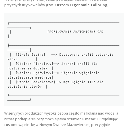
przyszłych użytkowników (tzw.
Custom Ergonomic Tailoring
).
┌───────────────────────────────────────────────────────
───────────┐

 │                  PROFILOWANIE ANATOMICZNE CAD                    
│

├───────────────────────────────────────────────────────
───────────┤

 │  [Strefa Szyjna]   ──> Dopasowany profil podparcia 
karku         │

 │  [Odcinek Piersiowy]──> Szeroki profil dla 
rozluźnienia łopatek  │

 │  [Odcinek Lędźwiowy]──> Głębokie wgłębienie 
stabilizujące miednicę│

 │  [Strefa Podkolanowa]──> Kąt ugięcia 110° dla 
odciążenia stawów  │

└───────────────────────────────────────────────────────
W seryjnych produktach wysoka osoba często ma kolana nad wodą, a
niższa podtapia się przy mocniejszym strumieniu masażu. Projektując
customową nieckę w Nowym Dworze Mazowieckim, precyzyjnie