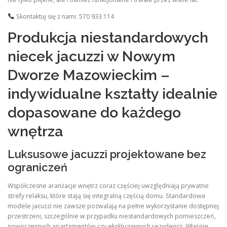
Skontaktuj się z nami: 570 933 114
Produkcja niestandardowych
niecek jacuzzi w Nowym
Dworze Mazowieckim –
indywidualne kształty idealnie
dopasowane do każdego
wnętrza
Luksusowe jacuzzi projektowane bez
ograniczeń
Współczesne aranżacje wnętrz coraz częściej uwzględniają prywatne
strefy relaksu, które stają się integralną częścią domu. Standardowe
modele jacuzzi nie zawsze pozwalają na pełne wykorzystanie dostępnej
przestrzeni, szczególnie w przypadku niestandardowych pomieszczeń,
nowoczesnych apartamentów czy ekskluzywnych rezydencji. Właśnie