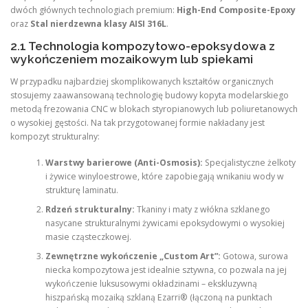
dwóch głównych technologiach premium:
High-End Composite-Epoxy
oraz
Stal nierdzewna klasy AISI 316L
.
2.1 Technologia kompozytowo-epoksydowa z
wykończeniem mozaikowym lub spiekami
W przypadku najbardziej skomplikowanych kształtów organicznych
stosujemy zaawansowaną technologię budowy kopyta modelarskiego
metodą frezowania CNC w blokach styropianowych lub poliuretanowych
o wysokiej gęstości. Na tak przygotowanej formie nakładany jest
kompozyt strukturalny:
Warstwy barierowe (Anti-Osmosis):
Specjalistyczne żelkoty
i żywice winyloestrowe, które zapobiegają wnikaniu wody w
strukturę laminatu.
Rdzeń strukturalny:
Tkaniny i maty z włókna szklanego
nasycane strukturalnymi żywicami epoksydowymi o wysokiej
masie cząsteczkowej.
Zewnętrzne wykończenie „Custom Art”:
Gotowa, surowa
niecka kompozytowa jest idealnie sztywna, co pozwala na jej
wykończenie luksusowymi okładzinami – ekskluzywną
hiszpańską mozaiką szklaną Ezarri® (łączoną na punktach