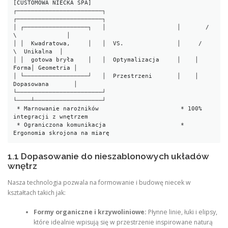
[CUSTOMOWA NIECKA SPA]

┌────────────────────────┐                    
┌────────────────────────┐

│ ┌──────────────────┐   │                    │       / 
\              │

│ │  Kwadratowa,     │   │  VS.               │     /     
\  Unikalna  │

│ │  gotowa bryła    │   │  Optymalizacja     │    │  
Forma│ Geometria │

│ └──────────────────┘   │  Przestrzeni       │    │  
Dopasowana       │

└────────────────────────┘                    
└────┴───────────────────┘

 * Marnowanie narożników                       * 100% 
integracji z wnętrzem

 * Ograniczona komunikacja                     * 
1.1 Dopasowanie do nieszablonowych układów
wnętrz
Nasza technologia pozwala na formowanie i budowę niecek w
kształtach takich jak:
Formy organiczne i krzywoliniowe:
Płynne linie, łuki i elipsy,
które idealnie wpisują się w przestrzenie inspirowane naturą