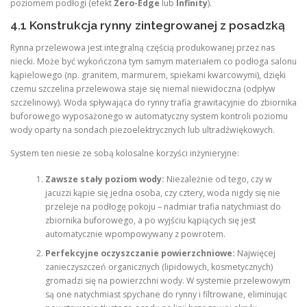
poziomem podłogi (efekt
Zero-Edge
lub
Infinity
).
4.1 Konstrukcja rynny zintegrowanej z posadzką
Rynna przelewowa jest integralną częścią produkowanej przez nas
niecki. Może być wykończona tym samym materiałem co podłoga salonu
kąpielowego (np. granitem, marmurem, spiekami kwarcowymi), dzięki
czemu szczelina przelewowa staje się niemal niewidoczna (odpływ
szczelinowy). Woda spływająca do rynny trafia grawitacyjnie do zbiornika
buforowego wyposażonego w automatyczny system kontroli poziomu
wody oparty na sondach piezoelektrycznych lub ultradźwiękowych.
System ten niesie ze sobą kolosalne korzyści inżynieryjne:
Zawsze stały poziom wody:
Niezależnie od tego, czy w
jacuzzi kąpie się jedna osoba, czy cztery, woda nigdy się nie
przeleje na podłogę pokoju – nadmiar trafia natychmiast do
zbiornika buforowego, a po wyjściu kąpiących się jest
automatycznie wpompowywany z powrotem.
Perfekcyjne oczyszczanie powierzchniowe:
Najwięcej
zanieczyszczeń organicznych (lipidowych, kosmetycznych)
gromadzi się na powierzchni wody. W systemie przelewowym
są one natychmiast spychane do rynny i filtrowane, eliminując