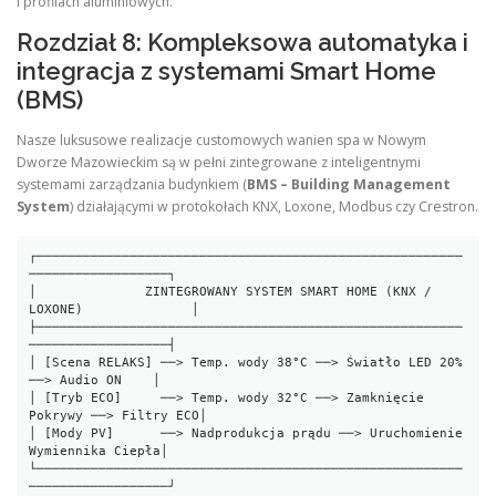
i profilach aluminiowych.
Rozdział 8: Kompleksowa automatyka i
integracja z systemami Smart Home
(BMS)
Nasze luksusowe realizacje customowych wanien spa w Nowym
Dworze Mazowieckim są w pełni zintegrowane z inteligentnymi
systemami zarządzania budynkiem (
BMS – Building Management
System
) działającymi w protokołach KNX, Loxone, Modbus czy Crestron.
┌───────────────────────────────────────────────────────
──────────────────┐

│              ZINTEGROWANY SYSTEM SMART HOME (KNX / 
LOXONE)              │

├───────────────────────────────────────────────────────
──────────────────┤

│ [Scena RELAKS] ──> Temp. wody 38°C ──> Światło LED 20% 
──> Audio ON    │

│ [Tryb ECO]     ──> Temp. wody 32°C ──> Zamknięcie 
Pokrywy ──> Filtry ECO│

│ [Mody PV]      ──> Nadprodukcja prądu ──> Uruchomienie 
Wymiennika Ciepła│

└───────────────────────────────────────────────────────