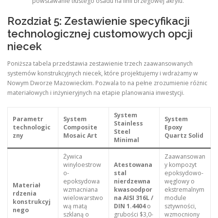
powstawanie tłustego osadu na linii brzegowej akrylu.
Rozdział 5: Zestawienie specyfikacji
technologicznej customowych opcji
niecek
Poniższa tabela przedstawia zestawienie trzech zaawansowanych
systemów konstrukcyjnych niecek, które projektujemy i wdrażamy w
Nowym Dworze Mazowieckim. Pozwala to na pełne zrozumienie różnic
materiałowych i inżynieryjnych na etapie planowania inwestycji.
System
Parametr
System
System
Stainless
technologic
Composite
Epoxy
Steel
zny
Mosaic Art
Quartz Solid
Minimal
Żywica
Zaawansowan
winyloestrow
Atestowana
y kompozyt
o-
stal
epoksydowo-
epoksydowa
nierdzewna
węglowy o
Materiał
wzmacniana
kwasoodpor
ekstremalnym
rdzenia
wielowarstwo
na AISI 316L /
module
konstrukcyj
wą matą
DIN 1.4404
o
sztywności,
nego
szklaną o
grubości $3,0-
wzmocniony