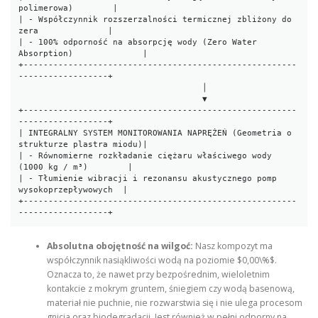
polimerowa)        |

| - Współczynnik rozszerzalności termicznej zbliżony do 
zera              |

| - 100% odporność na absorpcję wody (Zero Water 
Absorption)              |

+-------------------------------------------------------
------------------+

                                     │

                                     ▼

+-------------------------------------------------------
------------------+

| INTEGRALNY SYSTEM MONITOROWANIA NAPRĘŻEŃ (Geometria o 
strukturze plastra miodu)|

| - Równomierne rozkładanie ciężaru właściwego wody 
(1000 kg / m³)        |

| - Tłumienie wibracji i rezonansu akustycznego pomp 
wysokoprzepływowych  |

+-------------------------------------------------------
Absolutna obojętność na wilgoć:
Nasz kompozyt ma
współczynnik nasiąkliwości wodą na poziomie $0,00\%$.
Oznacza to, że nawet przy bezpośrednim, wieloletnim
kontakcie z mokrym gruntem, śniegiem czy wodą basenową,
materiał nie puchnie, nie rozwarstwia się i nie ulega procesom
gnicia oraz biodegradacji. Jest również w pełni odporny na