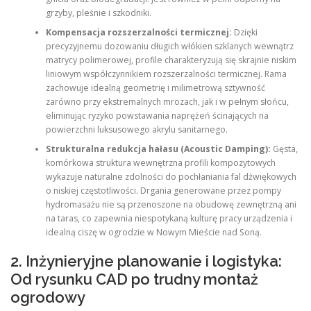
grzyby, pleśnie i szkodniki.
Kompensacja rozszerzalności termicznej:
Dzięki
precyzyjnemu dozowaniu długich włókien szklanych wewnątrz
matrycy polimerowej, profile charakteryzują się skrajnie niskim
liniowym współczynnikiem rozszerzalności termicznej. Rama
zachowuje idealną geometrię i milimetrową sztywność
zarówno przy ekstremalnych mrozach, jak i w pełnym słońcu,
eliminując ryzyko powstawania naprężeń ścinających na
powierzchni luksusowego akrylu sanitarnego.
Strukturalna redukcja hałasu (Acoustic Damping):
Gęsta,
komórkowa struktura wewnętrzna profili kompozytowych
wykazuje naturalne zdolności do pochłaniania fal dźwiękowych
o niskiej częstotliwości. Drgania generowane przez pompy
hydromasażu nie są przenoszone na obudowę zewnętrzną ani
na taras, co zapewnia niespotykaną kulturę pracy urządzenia i
idealną ciszę w ogrodzie w Nowym Mieście nad Soną.
2. Inżynieryjne planowanie i logistyka:
Od rysunku CAD po trudny montaż
ogrodowy