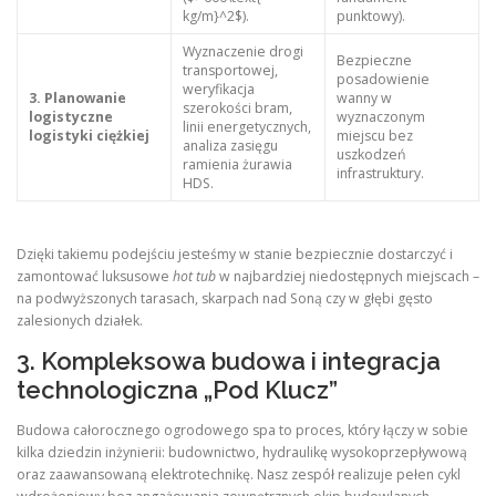
kg/m}^2$).
punktowy).
Wyznaczenie drogi
Bezpieczne
transportowej,
posadowienie
weryfikacja
3. Planowanie
wanny w
szerokości bram,
logistyczne
wyznaczonym
linii energetycznych,
logistyki ciężkiej
miejscu bez
analiza zasięgu
uszkodzeń
ramienia żurawia
infrastruktury.
HDS.
Dzięki takiemu podejściu jesteśmy w stanie bezpiecznie dostarczyć i
zamontować luksusowe
hot tub
w najbardziej niedostępnych miejscach –
na podwyższonych tarasach, skarpach nad Soną czy w głębi gęsto
zalesionych działek.
3. Kompleksowa budowa i integracja
technologiczna „Pod Klucz”
Budowa całorocznego ogrodowego spa to proces, który łączy w sobie
kilka dziedzin inżynierii: budownictwo, hydraulikę wysokoprzepływową
oraz zaawansowaną elektrotechnikę. Nasz zespół realizuje pełen cykl