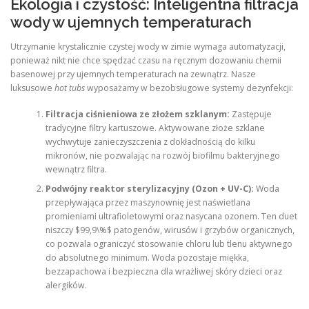
Ekologia i czystość: Inteligentna filtracja
wody w ujemnych temperaturach
Utrzymanie krystalicznie czystej wody w zimie wymaga automatyzacji,
ponieważ nikt nie chce spędzać czasu na ręcznym dozowaniu chemii
basenowej przy ujemnych temperaturach na zewnątrz. Nasze
luksusowe
hot tubs
wyposażamy w bezobsługowe systemy dezynfekcji:
Filtracja ciśnieniowa ze złożem szklanym:
Zastępuje
tradycyjne filtry kartuszowe. Aktywowane złoże szklane
wychwytuje zanieczyszczenia z dokładnością do kilku
mikronów, nie pozwalając na rozwój biofilmu bakteryjnego
wewnątrz filtra.
Podwójny reaktor sterylizacyjny (Ozon + UV-C):
Woda
przepływająca przez maszynownię jest naświetlana
promieniami ultrafioletowymi oraz nasycana ozonem. Ten duet
niszczy $99,9\%$ patogenów, wirusów i grzybów organicznych,
co pozwala ograniczyć stosowanie chloru lub tlenu aktywnego
do absolutnego minimum. Woda pozostaje miękka,
bezzapachowa i bezpieczna dla wrażliwej skóry dzieci oraz
alergików.