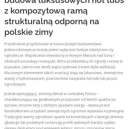
budowa luksusowych hot tubs
z kompozytową ramą
strukturalną odporną na
polskie zimy
Przestrzenie przydomowe w nowoczesnym budownictwie
jednorodzinnym przestały pełnić wyłącznie funkcje estetyczne czy
ogrodnicze. Współcześni inwestorzy w Nowym Mieście nad Soną i
okolicach poszukują rozwiązań, które przekształcą ich ogrody i tarasy w
prywatne, całoroczne strefy wypoczynkowe (resort-style wellness).
Kluczowym elementem takich aranżacji stają się luksusowe, zewnętrzne
wanny z hydromasażem, powszechnie nazywane
hot tubs
lub jacuzzi
ogrodowymi.
Jednak wymagający, zmienny klimat w centralnej Polsce –
charakteryzujący się gwałtownymi przejściami od letnich upałów po
surowe, mroźne zimy z obfitymi opadami śniegu – stawia przed
konstruktorami urządzeń zewnętrznych ogromne wyzwania inżynieryjne.
Tradycyjne wanny ogrodowe oparte na konstrukcjach z taniego drewna
iglastego lub podatnych na korozję profili stalowych bardzo szybko
ulegają degradacji pod wpływem wilgoci, mrozu i procesów gnicia.