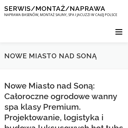
Skip
SERWIS/MONTAŻ/NAPRAWA
to
content
NAPRAWA BASENÓW, MONTAŻ SAUNY, SPA I JACUZZI W CAŁEJ POLSCE
Menu
SPA SERWIS
NOWE MIASTO NAD SONĄ
MONTAŻ SAUNY, SPA, JACUZI W CAŁEJ POLSCE
Nowe Miasto nad Soną:
Całoroczne ogrodowe wanny
KONTAKT
spa klasy Premium.
Projektowanie, logistyka i