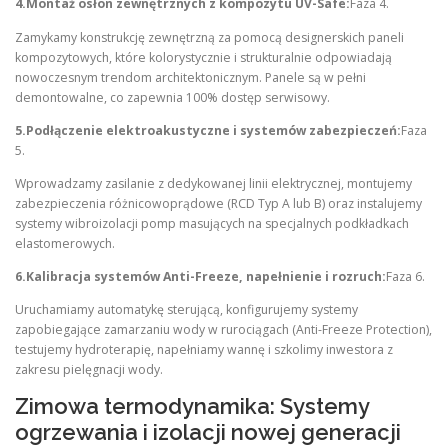
4.Montaż osłon zewnętrznych z kompozytu UV-Safe:
Faza 4.
Zamykamy konstrukcję zewnętrzną za pomocą designerskich paneli
kompozytowych, które kolorystycznie i strukturalnie odpowiadają
nowoczesnym trendom architektonicznym. Panele są w pełni
demontowalne, co zapewnia 100% dostęp serwisowy.
5.Podłączenie elektroakustyczne i systemów zabezpieczeń:
Faza
5.
Wprowadzamy zasilanie z dedykowanej linii elektrycznej, montujemy
zabezpieczenia różnicowoprądowe (RCD Typ A lub B) oraz instalujemy
systemy wibroizolacji pomp masujących na specjalnych podkładkach
elastomerowych.
6.Kalibracja systemów Anti-Freeze, napełnienie i rozruch:
Faza 6.
Uruchamiamy automatykę sterującą, konfigurujemy systemy
zapobiegające zamarzaniu wody w rurociągach (Anti-Freeze Protection),
testujemy hydroterapię, napełniamy wannę i szkolimy inwestora z
zakresu pielęgnacji wody.
Zimowa termodynamika: Systemy
ogrzewania i izolacji nowej generacji