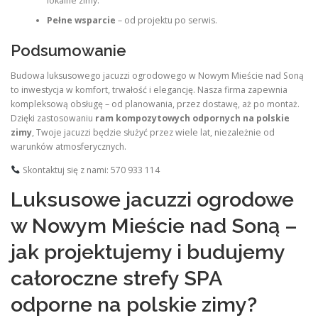
lokalne zimy.
Pełne wsparcie
– od projektu po serwis.
Podsumowanie
Budowa luksusowego jacuzzi ogrodowego w Nowym Mieście nad Soną
to inwestycja w komfort, trwałość i elegancję. Nasza firma zapewnia
kompleksową obsługę – od planowania, przez dostawę, aż po montaż.
Dzięki zastosowaniu
ram kompozytowych odpornych na polskie
zimy
, Twoje jacuzzi będzie służyć przez wiele lat, niezależnie od
warunków atmosferycznych.
Skontaktuj się z nami: 570 933 114
Luksusowe jacuzzi ogrodowe
w Nowym Mieście nad Soną –
jak projektujemy i budujemy
całoroczne strefy SPA
odporne na polskie zimy?