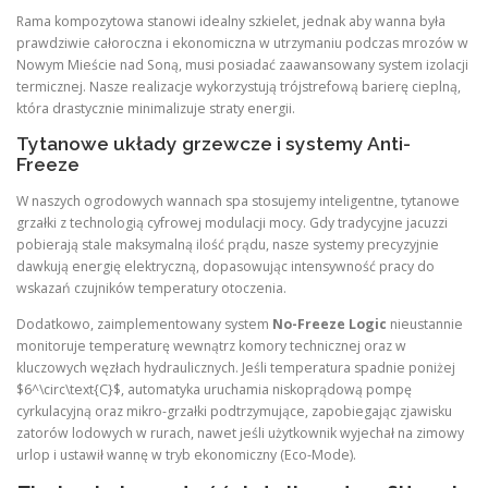
Rama kompozytowa stanowi idealny szkielet, jednak aby wanna była
prawdziwie całoroczna i ekonomiczna w utrzymaniu podczas mrozów w
Nowym Mieście nad Soną, musi posiadać zaawansowany system izolacji
termicznej. Nasze realizacje wykorzystują trójstrefową barierę cieplną,
która drastycznie minimalizuje straty energii.
Tytanowe układy grzewcze i systemy Anti-
Freeze
W naszych ogrodowych wannach spa stosujemy inteligentne, tytanowe
grzałki z technologią cyfrowej modulacji mocy. Gdy tradycyjne jacuzzi
pobierają stale maksymalną ilość prądu, nasze systemy precyzyjnie
dawkują energię elektryczną, dopasowując intensywność pracy do
wskazań czujników temperatury otoczenia.
Dodatkowo, zaimplementowany system
No-Freeze Logic
nieustannie
monitoruje temperaturę wewnątrz komory technicznej oraz w
kluczowych węzłach hydraulicznych. Jeśli temperatura spadnie poniżej
$6^\circ\text{C}$, automatyka uruchamia niskoprądową pompę
cyrkulacyjną oraz mikro-grzałki podtrzymujące, zapobiegając zjawisku
zatorów lodowych w rurach, nawet jeśli użytkownik wyjechał na zimowy
urlop i ustawił wannę w tryb ekonomiczny (Eco-Mode).