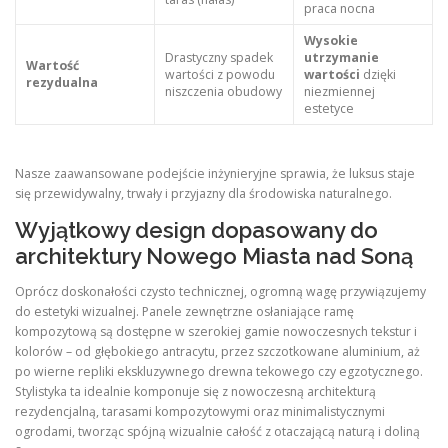
praca nocna
Wysokie
Drastyczny spadek
utrzymanie
Wartość
wartości z powodu
wartości
dzięki
rezydualna
niszczenia obudowy
niezmiennej
estetyce
Nasze zaawansowane podejście inżynieryjne sprawia, że luksus staje
się przewidywalny, trwały i przyjazny dla środowiska naturalnego.
Wyjątkowy design dopasowany do
architektury Nowego Miasta nad Soną
Oprócz doskonałości czysto technicznej, ogromną wagę przywiązujemy
do estetyki wizualnej. Panele zewnętrzne osłaniające ramę
kompozytową są dostępne w szerokiej gamie nowoczesnych tekstur i
kolorów – od głębokiego antracytu, przez szczotkowane aluminium, aż
po wierne repliki ekskluzywnego drewna tekowego czy egzotycznego.
Stylistyka ta idealnie komponuje się z nowoczesną architekturą
rezydencjalną, tarasami kompozytowymi oraz minimalistycznymi
ogrodami, tworząc spójną wizualnie całość z otaczającą naturą i doliną