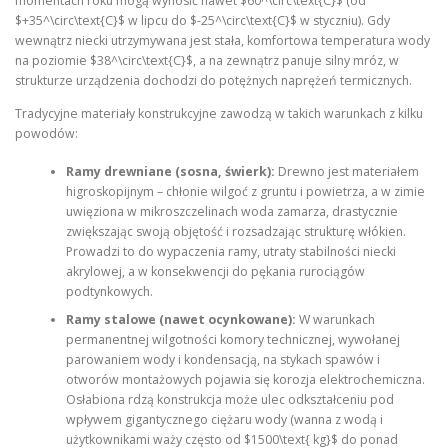
momentach roku mogą wynosić nawet $60^\circ\text{C}$ (od
$+35^\circ\text{C}$ w lipcu do $-25^\circ\text{C}$ w styczniu). Gdy
wewnątrz niecki utrzymywana jest stała, komfortowa temperatura wody
na poziomie $38^\circ\text{C}$, a na zewnątrz panuje silny mróz, w
strukturze urządzenia dochodzi do potężnych naprężeń termicznych.
Tradycyjne materiały konstrukcyjne zawodzą w takich warunkach z kilku
powodów:
Ramy drewniane (sosna, świerk):
Drewno jest materiałem
higroskopijnym – chłonie wilgoć z gruntu i powietrza, a w zimie
uwięziona w mikroszczelinach woda zamarza, drastycznie
zwiększając swoją objętość i rozsadzając strukturę włókien.
Prowadzi to do wypaczenia ramy, utraty stabilności niecki
akrylowej, a w konsekwencji do pękania rurociągów
podtynkowych.
Ramy stalowe (nawet ocynkowane):
W warunkach
permanentnej wilgotności komory technicznej, wywołanej
parowaniem wody i kondensacją, na stykach spawów i
otworów montażowych pojawia się korozja elektrochemiczna.
Osłabiona rdzą konstrukcja może ulec odkształceniu pod
wpływem gigantycznego ciężaru wody (wanna z wodą i
użytkownikami waży często od $1500\text{ kg}$ do ponad