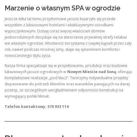
Marzenie o własnym SPA w ogrodzie
Jeszcze kilka lat temu przydomowe jacuzzi kojarzyło się przede
wszystkim z luksusowymi hotelami i ekskluzywnymi ośrodkami
wypoczynkowymi. Dzisiaj coraz więcej właścicieli domów
jednorodzinnych decyduje się na stworzenie prywatnej strefy relaksu
we własnym ogrodzie. Możliwość korzystania z ciepłej kąpieli przez cały
rok, nawet podczas mroźnej zimy, staje się synonimem komfortu i
nowoczesnego stylu życia.
Nasza firma specjalizuje się w projektowaniu, produkcji oraz budowie
luksusowych jacuzzi ogrodowych w
Nowym Mieście nad Soną
, oferując
kompleksowe realizacje „pod klucz”. Tworzymy indywidualne projekty
dopasowane do potrzeb klientów oraz warunków panujących na danej
posesji, ze szczególnym uwzględnieniem odporności konstrukcji na
wymagający polski klimat.
Telefon kontaktowy: 570 933 114