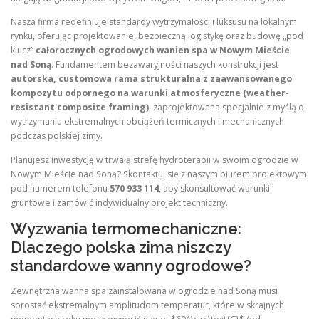
Nasza firma redefiniuje standardy wytrzymałości i luksusu na lokalnym
rynku, oferując projektowanie, bezpieczną logistykę oraz budowę „pod
klucz”
całorocznych ogrodowych wanien spa w Nowym Mieście
nad Soną
. Fundamentem bezawaryjności naszych konstrukcji jest
autorska, customowa rama strukturalna z zaawansowanego
kompozytu odpornego na warunki atmosferyczne (weather-
resistant composite framing)
, zaprojektowana specjalnie z myślą o
wytrzymaniu ekstremalnych obciążeń termicznych i mechanicznych
podczas polskiej zimy.
Planujesz inwestycję w trwałą strefę hydroterapii w swoim ogrodzie w
Nowym Mieście nad Soną? Skontaktuj się z naszym biurem projektowym
pod numerem telefonu
570 933 114
, aby skonsultować warunki
gruntowe i zamówić indywidualny projekt techniczny.
Wyzwania termomechaniczne:
Dlaczego polska zima niszczy
standardowe wanny ogrodowe?
Zewnętrzna wanna spa zainstalowana w ogrodzie nad Soną musi
sprostać ekstremalnym amplitudom temperatur, które w skrajnych