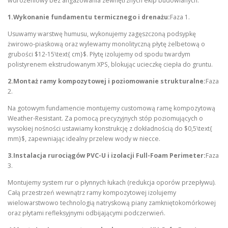
wdrożeniowy bez angażowania zewnętrznych ekip budowlanych.
1.Wykonanie fundamentu termicznego i drenażu:
Faza 1.
Usuwamy warstwę humusu, wykonujemy zagęszczoną podsypkę
żwirowo-piaskową oraz wylewamy monolityczną płytę żelbetową o
grubości $12-15\text{ cm}$. Płytę izolujemy od spodu twardym
polistyrenem ekstrudowanym XPS, blokując ucieczkę ciepła do gruntu.
2.Montaż ramy kompozytowej i poziomowanie strukturalne:
Faza
2.
Na gotowym fundamencie montujemy customową ramę kompozytową
Weather-Resistant. Za pomocą precyzyjnych stóp poziomujących o
wysokiej nośności ustawiamy konstrukcję z dokładnością do $0,5\text{
mm}$, zapewniając idealny przelew wody w niecce.
3.Instalacja rurociągów PVC-U i izolacji Full-Foam Perimeter:
Faza
3.
Montujemy system rur o płynnych łukach (redukcja oporów przepływu).
Całą przestrzeń wewnątrz ramy kompozytowej izolujemy
wielowarstwowo technologią natryskową piany zamkniętokomórkowej
oraz płytami refleksyjnymi odbijającymi podczerwień.