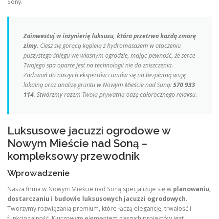
Sony.
Zainwestuj w inżynierię luksusu, która przetrwa każdą zmorę
zimy.
Ciesz się gorącą kąpielą z hydromasażem w otoczeniu
puszystego śniegu we własnym ogrodzie, mając pewność, że serce
Twojego spa oparte jest na technologii nie do zniszczenia.
Zadzwoń do naszych ekspertów i umów się na bezpłatną wizję
lokalną oraz analizę gruntu w Nowym Mieście nad Soną:
570 933
114
. Stwórzmy razem Twoją prywatną oazę całorocznego relaksu.
Luksusowe jacuzzi ogrodowe w
Nowym Mieście nad Soną –
kompleksowy przewodnik
Wprowadzenie
Nasza firma w Nowym Mieście nad Soną specjalizuje się w
planowaniu,
dostarczaniu i budowie luksusowych jacuzzi ogrodowych
.
Tworzymy rozwiązania premium, które łączą elegancję, trwałość i
funkcjonalność. Kluczowym elementem naszych projektów jest