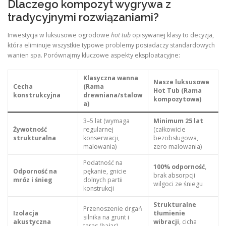
Dlaczego kompozyt wygrywa z
tradycyjnymi rozwiązaniami?
Inwestycja w luksusowe ogrodowe
hot tub
opisywanej klasy to decyzja,
która eliminuje wszystkie typowe problemy posiadaczy standardowych
wanien spa. Porównajmy kluczowe aspekty eksploatacyjne:
Klasyczna wanna
Nasze luksusowe
Cecha
(Rama
Hot Tub (Rama
konstrukcyjna
drewniana/stalow
kompozytowa)
a)
3–5 lat (wymaga
Minimum 25 lat
Żywotność
regularnej
(całkowicie
strukturalna
konserwacji,
bezobsługowa,
malowania)
zero malowania)
Podatność na
100% odporność
,
Odporność na
pękanie, gnicie
brak absorpcji
mróz i śnieg
dolnych partii
wilgoci ze śniegu
konstrukcji
Strukturalne
Przenoszenie drgań
Izolacja
tłumienie
silnika na grunt i
akustyczna
wibracji
, cicha
taras (hałas)