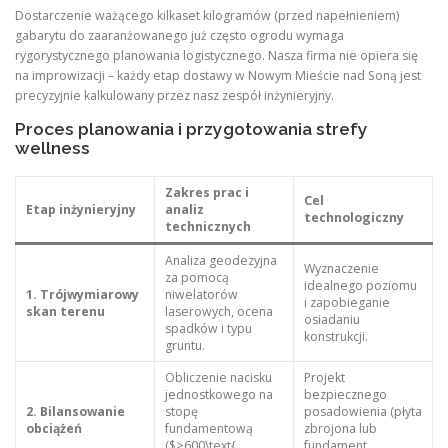
Dostarczenie ważącego kilkaset kilogramów (przed napełnieniem)
gabarytu do zaaranżowanego już często ogrodu wymaga
rygorystycznego planowania logistycznego. Nasza firma nie opiera się
na improwizacji – każdy etap dostawy w Nowym Mieście nad Soną jest
precyzyjnie kalkulowany przez nasz zespół inżynieryjny.
Proces planowania i przygotowania strefy
wellness
Zakres prac i
Cel
Etap inżynieryjny
analiz
technologiczny
technicznych
Analiza geodezyjna
Wyznaczenie
za pomocą
idealnego poziomu
1. Trójwymiarowy
niwelatorów
i zapobieganie
skan terenu
laserowych, ocena
osiadaniu
spadków i typu
konstrukcji.
gruntu.
Obliczenie nacisku
Projekt
jednostkowego na
bezpiecznego
2. Bilansowanie
stopę
posadowienia (płyta
obciążeń
fundamentową
zbrojona lub
($>600\text{
fundament