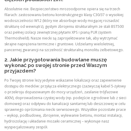
Absolutnie nie. Bezpieczeństwo mrozoodporne opiera się na trzech
filarach: zastosowaniu betonu konstrukcyjnego klasy C30/37 o wysokiej
wodoszczelności W12 (który nie absorbuje wody mogącej rozsadzić
strukturę od wewnątrz), gęstym zbrojeniu strukturalnym ze stali BST500
oraz pełnej izolacji zewnętrznej płytami XPS i pianą PUR (system
Thermoshield). Nasze niecki są zaprojektowane tak, aby wytrzymać
skrajne naprężenia termiczne i gruntowe. Udzielamy wieloletniej,
pancernej gwarancji na szczelność strukturalną monolitu żelbetowego.
2. Jakie przygotowania budowlane muszę
wykonać po swojej stronie przed Waszym
przyjazdem?
Po Twojej stronie leży jedynie wskazanie lokalizacji oraz zapewnienie
dostępu do mediów: przyłącza elektrycznego (zazwyczaj kabel 5-żyłowy
o przekroju dopasowanym do mocy urządzeń, zasilanie trójfazowe
400V), doprowadzenia czystej wody (np. podejście ogrodowe lub z sieci
domowej) oraz odpływu do kanalizacji sanitarnej lub deszczowej w celu
sprawnego opróżniania niecki serwisowego. Wszystkie pozostałe prace
– wykop, podbudowę, zbrojenie, wylewanie betonu, montaż instalacji,
hydroizolację i układanie mozaiki ceramicznej – wykonuje nasz
wyspecjalizowany zespół.