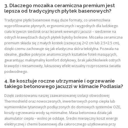
3. Dlaczego mozaika ceramiczna premium jest
lepsza od tradycyjnych płytek basenowych?
Tradycyjne płytki basenowe mają duże formaty, co uniemożliwia
wyprofilowanie płynnych, ergonomicznych i wygodnych dla ludzkiego
ciała krzywizn siedzisk oraz leżanek wewnątrz jacuzzi – siedzenie na
ostrych krawędziach dużych płytek byłoby bolesne. Mozaika ceramiczna
premium składa się z małych kostek (zazwyczaj 2×2 cm lub 2.5×2.5 cm),
dzięki czemu zachowuje się jak elastyczna skóra tekstylna. Pozwala na
idealne, gładkie pokrycie anatomicznych kształtów foteli masujących,
gwarantując maksymalny komfort dotykowy, brak jakichkolwiek ostrych
krawędzi i niesamowity, luksusowy efekt wizualny rozproszenia światła
podwodnego.
4. Ile kosztuje roczne utrzymanie i ogrzewanie
takiego betonowego jacuzzi w klimacie Podlasia?
Dzięki zastosowaniu naszej zaawansowanej izolacji obwodowej
Thermoshield oraz nowoczesnych, inwerterowych pomp ciepła lub
wymienników tytanowych podłączonych do domowych systemów OZE,
koszty ogrzewania wody są minimalne. Masa betonowa działa jak
akumulator ciepła – wolno je oddaje. Średni miesięczny koszt energii
elektrycznej i chemii basenowej dla całorocznego użytkowania przy