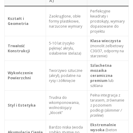
A)
Perfekcyjne
Zaokrąglone, obłe
kwadraty i
Kształt i
formy plastikowe,
prostokąty, wymiary
Geometria
narzucone wymiary
dopasowane do
projektu
Klasa wieczysta
5-10 lat (ryzyko
Trwałość
(monolit żelbetowy
pęknięć akrylu,
Konstrukcji
C30/37, odporny na
osłabienie stelaża)
starzenie)
Szlachetna
Tworzywo sztuczne
mozaika
Wykończenie
(akryl), podatne na
ceramiczna
Powierzchni
rysy i żółknięcie
premium
lub
szklana
Pełna integracja z
Trudna do
tarasem, zrównanie
wkomponowania,
Styl i Estetyka
z poziomem
wolnostojący
podłogi (
skimmer /
„klocek”
przelew
)
Ekstremalnie
Bardzo niska (woda
wysoka
(beton
Akumulacja Ciepła
szybko stygnie po