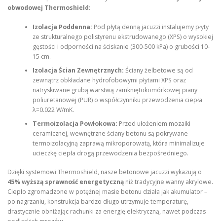
obwodowej Thermoshield
:
Izolacja Poddenna:
Pod płytą denną jacuzzi instalujemy płyty
ze strukturalnego polistyrenu ekstrudowanego (XPS) o wysokiej
gęstości i odporności na ściskanie (300-500 kPa) o grubości 10-
15 cm.
Izolacja Ścian Zewnętrznych:
Ściany żelbetowe są od
zewnątrz obkładane hydrofobowymi płytami XPS oraz
natryskiwane grubą warstwą zamkniętokomórkowej piany
poliuretanowej (PUR) o współczynniku przewodzenia ciepła
λ=0.022 W/mK.
Termoizolacja Powłokowa:
Przed ułożeniem mozaiki
ceramicznej, wewnętrzne ściany betonu są pokrywane
termoizolacyjną zaprawą mikroporowatą, która minimalizuje
ucieczkę ciepła drogą przewodzenia bezpośredniego.
Dzięki systemowi Thermoshield, nasze betonowe jacuzzi wykazują o
45% wyższą sprawność energetyczną
niż tradycyjne wanny akrylowe.
Ciepło zgromadzone w potężnej masie betonu działa jak akumulator –
po nagrzaniu, konstrukcja bardzo długo utrzymuje temperaturę,
drastycznie obniżając rachunki za energię elektryczną, nawet podczas