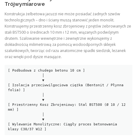
Trójwymiarowe
Konstrukcja żelbetowa jacuzzi nie może posiadać żadnych szwów
technologicznych – dno i ściany muszą stanowić jeden monolit.
Konstruujemy przestrzenny kosz zbrojeniowy z prętów żebrowanych ze
stali BST500 o średnicach 10 mm i 12 mm, wiązanych podwójnym
drutem. Szalowanie wewnętrzne i zewnętrzne wykonujemy z
dokładnością milimetrową za pomocą wodoodpornych sklejek
szalunkowych, tworząc od razu anatomiczne spadki siedzisk, leżanek
oraz wnęki pod dysze masujące.
[ Podbudowa z chudego betonu 10 cm ]

                │

                ▼

[ Izolacja przeciwwilgociowa ciężka (Bentonit / Płynna 
folia) ]

                │

                ▼

[ Przestrzenny Kosz Zbrojeniowy: Stal BST500 (Ø 10 / 12 
mm) ]

                │

                ▼

[ Wylewanie Monolityczne: Ciągły proces betonowania 