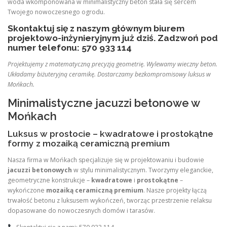
woda wkomponowana w minimalistyczny beton stała się sercem
Twojego nowoczesnego ogrodu.
Skontaktuj się z naszym głównym biurem
projektowo-inżynieryjnym już dziś. Zadzwoń pod
numer telefonu: 570 933 114
Projektujemy z matematyczną precyzją geometrię. Wylewamy wieczny beton.
Układamy biżuteryjną ceramikę. Dostarczamy bezkompromisowy luksus w
Mońkach.
Minimalistyczne jacuzzi betonowe w
Mońkach
Luksus w prostocie – kwadratowe i prostokątne
formy z mozaiką ceramiczną premium
Nasza firma w Mońkach specjalizuje się w projektowaniu i budowie
jacuzzi betonowych
w stylu minimalistycznym. Tworzymy eleganckie,
geometryczne konstrukcje –
kwadratowe
i
prostokątne
–
wykończone
mozaiką ceramiczną premium
. Nasze projekty łączą
trwałość betonu z luksusem wykończeń, tworząc przestrzenie relaksu
dopasowane do nowoczesnych domów i tarasów.