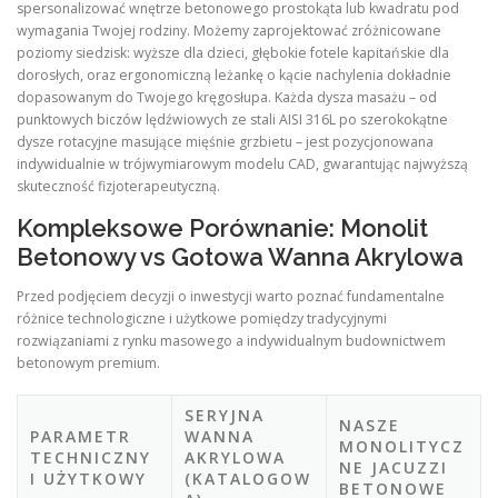
spersonalizować wnętrze betonowego prostokąta lub kwadratu pod
wymagania Twojej rodziny. Możemy zaprojektować zróżnicowane
poziomy siedzisk: wyższe dla dzieci, głębokie fotele kapitańskie dla
dorosłych, oraz ergonomiczną leżankę o kącie nachylenia dokładnie
dopasowanym do Twojego kręgosłupa. Każda dysza masażu – od
punktowych biczów lędźwiowych ze stali AISI 316L po szerokokątne
dysze rotacyjne masujące mięśnie grzbietu – jest pozycjonowana
indywidualnie w trójwymiarowym modelu CAD, gwarantując najwyższą
skuteczność fizjoterapeutyczną.
Kompleksowe Porównanie: Monolit
Betonowy vs Gotowa Wanna Akrylowa
Przed podjęciem decyzji o inwestycji warto poznać fundamentalne
różnice technologiczne i użytkowe pomiędzy tradycyjnymi
rozwiązaniami z rynku masowego a indywidualnym budownictwem
betonowym premium.
SERYJNA
NASZE
PARAMETR
WANNA
MONOLITYCZ
TECHNICZNY
AKRYLOWA
NE JACUZZI
I UŻYTKOWY
(KATALOGOW
BETONOWE