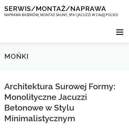
Skip
SERWIS/MONTAŻ/NAPRAWA
to
content
NAPRAWA BASENÓW, MONTAŻ SAUNY, SPA I JACUZZI W CAŁEJ POLSCE
Menu
SPA SERWIS
MOŃKI
MONTAŻ SAUNY, SPA, JACUZI W CAŁEJ POLSCE
Architektura Surowej Formy:
Monolityczne Jacuzzi
KONTAKT
Betonowe w Stylu
Minimalistycznym