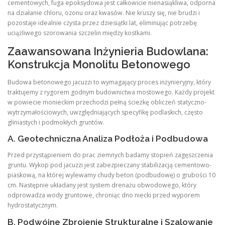
cementowych, fuga epoksydowa jest całkowicie nienasiąkliwa, odporna
na działanie chloru, ozonu oraz kwasów. Nie kruszy się, nie brudzi i
pozostaje idealnie czysta przez dziesiątki lat, eliminując potrzebę
uciążliwego szorowania szczelin między kostkami.
Zaawansowana Inżynieria Budowlana:
Konstrukcja Monolitu Betonowego
Budowa betonowego jacuzzi to wymagający proces inżynieryjny, który
traktujemy z rygorem godnym budownictwa mostowego. Każdy projekt
w powiecie monieckim przechodzi pełną ścieżkę obliczeń statyczno-
wytrzymałościowych, uwzględniających specyfikę podlaskich, często
gliniastych i podmokłych gruntów.
A. Geotechniczna Analiza Podłoża i Podbudowa
Przed przystąpieniem do prac ziemnych badamy stopień zagęszczenia
gruntu. Wykop pod jacuzzi jest zabezpieczany stabilizacją cementowo-
piaskową, na której wylewamy chudy beton (podbudowę) o grubości 10
cm. Następnie układany jest system drenażu obwodowego, który
odprowadza wody gruntowe, chroniąc dno niecki przed wyporem
hydrostatycznym.
B. Podwójne Zbrojenie Strukturalne i Szalowanie