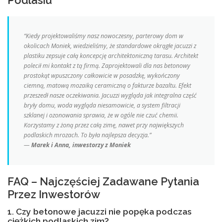
Podlasiu
“Kiedy projektowaliśmy nasz nowoczesny, parterowy dom w
okolicach Moniek, wiedzieliśmy, że standardowe okrągłe jacuzzi z
plastiku zepsuje całą koncepcję architektoniczną tarasu. Architekt
polecił mi kontakt z tą firmą. Zaprojektowali dla nas betonowy
prostokąt wpuszczony całkowicie w posadzkę, wykończony
ciemną, matową mozaiką ceramiczną o fakturze bazaltu. Efekt
przeszedł nasze oczekiwania. Jacuzzi wygląda jak integralna część
bryły domu, woda wygląda niesamowicie, a system filtracji
szklanej i ozonowania sprawia, że w ogóle nie czuć chemii.
Korzystamy z żoną przez całą zimę, nawet przy największych
podlaskich mrozach. To była najlepsza decyzja.”
—
Marek i Anna, inwestorzy z Moniek
FAQ – Najczęściej Zadawane Pytania
Przez Inwestorów
1. Czy betonowe jacuzzi nie popęka podczas
ciężkich podlaskich zim?