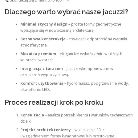
Skontaktuj się z nami: 570 933 114
Dlaczego warto wybrać nasze jacuzzi?
Minimalistyczny design
– proste formy geometryczne
wpisujące się w nowoczesną architekturę.
Betonowa konstrukcja
– trwałość i odporność na warunki
atmosferyczne.
Mozaika premium
– eleganckie wykończenie w różnych
kolorach i wzorach.
Integracja z tarasem
– jacuzzi wkomponowane w
przestrzeń wypoczynkową.
Komfort użytkowania
– hydromasaż, podgrzewanie wody,
oświetlenie LED.
Proces realizacji krok po kroku
Konsultacja
– analiza potrzeb klienta i warunków technicznych
działki.
Projekt architektoniczny
– wizualizacja 3D z
uwzględnieniem formy kwadratowej lub prostokątnej.