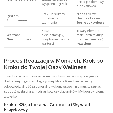
działa jak domowy
wyłączeniu grzałki)
piec kaflowy)
Brak lub silikony
Nienasiąkliwe,
System
podatne na
chemoodporne
Spoinowania
czernienie
fugi epoksydowe
Koszt
Trwały element
Wartość
eksploatacyjny,
małej architektury,
Nieruchomości
urządzenie traci na
podnosi wartość
wartości
rezydencji
Proces Realizacji w Mońkach: Krok po
Kroku do Twojej Oazy Wellness
Przeobrażenie surowego terenu w luksusowy salon spa wymaga
doskonałej organizacji logistycznej. Nasza firma bierze pełną
odpowiedzialność za generalne wykonawstwo – nie musisz szukać
geodetów, zbrojarzy, hydraulików czy glazurników. My koordynujemy
wszystko.
Krok 1: Wizja Lokalna, Geodezja i Wywiad
Projektowy