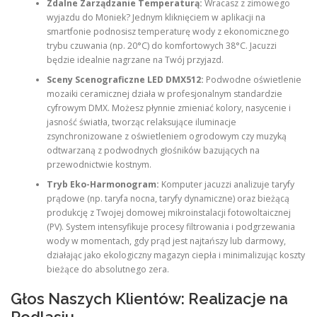
Zdalne Zarządzanie Temperaturą:
Wracasz z zimowego
wyjazdu do Moniek? Jednym kliknięciem w aplikacji na
smartfonie podnosisz temperaturę wody z ekonomicznego
trybu czuwania (np. 20°C) do komfortowych 38°C. Jacuzzi
będzie idealnie nagrzane na Twój przyjazd.
Sceny Scenograficzne LED DMX512:
Podwodne oświetlenie
mozaiki ceramicznej działa w profesjonalnym standardzie
cyfrowym DMX. Możesz płynnie zmieniać kolory, nasycenie i
jasność światła, tworząc relaksujące iluminacje
zsynchronizowane z oświetleniem ogrodowym czy muzyką
odtwarzaną z podwodnych głośników bazujących na
przewodnictwie kostnym.
Tryb Eko-Harmonogram:
Komputer jacuzzi analizuje taryfy
prądowe (np. taryfa nocna, taryfy dynamiczne) oraz bieżącą
produkcję z Twojej domowej mikroinstalacji fotowoltaicznej
(PV). System intensyfikuje procesy filtrowania i podgrzewania
wody w momentach, gdy prąd jest najtańszy lub darmowy,
działając jako ekologiczny magazyn ciepła i minimalizując koszty
bieżące do absolutnego zera.
Głos Naszych Klientów: Realizacje na