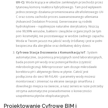
UV-C):
Woda krążąca w układzie zamkniętym przechodzi przez
tytanową komorę reaktora hybrydowego. Tam pod wpływem
jednoczesnego działania promieniowania ultrafioletowego UV-
C oraz ozonu zachodzi proces zaawansowanego utleniania
(Advanced Oxidation Process). Generowane są rodniki
hydroksylowe – najsilniejsze naturalne sterylizatory. Niszczą
one 99,99% wirusów, bakterii i związków organicznych (w tym
pot i kosmetyki), nie pozostawiając w wodzie żadnego zapachu.
Woda w Twoim jacuzzi ma jakość wody źródlanej i jest w pełni
bezpieczna dla alergików oraz delikatnej skóry dzieci.
Cyfrowa Stacja Dozowania z Komunikacją IoT:
System
automatycznie, za pomocą precyzyjnych sond laboratoryjnych,
bada poziom pH wody oraz potencjał Redox (czystość
mikrobiologiczną). Mikroprocesor sam dozuje mikrodawki
korektora pH i aktywnego tlenu w płynie. Całość jest
podłączona do sieci Wi-Fi/LAN – parametry wody możesz
monitorować i zmieniać na ekranie swojego smartfona z
dowolnego miejsca na świecie, a nasz serwis w razie potrzeby
otrzyma automatyczne powiadomienie o konieczności
uzupełnienia płynów eksploatacyjnych.
Projektowanie Cyfrowe BIM i