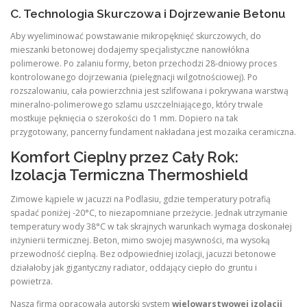
C. Technologia Skurczowa i Dojrzewanie Betonu
Aby wyeliminować powstawanie mikropęknięć skurczowych, do
mieszanki betonowej dodajemy specjalistyczne nanowłókna
polimerowe. Po zalaniu formy, beton przechodzi 28-dniowy proces
kontrolowanego dojrzewania (pielęgnacji wilgotnościowej). Po
rozszalowaniu, cała powierzchnia jest szlifowana i pokrywana warstwą
mineralno-polimerowego szlamu uszczelniającego, który trwale
mostkuje pęknięcia o szerokości do 1 mm. Dopiero na tak
przygotowany, pancerny fundament nakładana jest mozaika ceramiczna.
Komfort Cieplny przez Cały Rok:
Izolacja Termiczna Thermoshield
Zimowe kąpiele w jacuzzi na Podlasiu, gdzie temperatury potrafią
spadać poniżej -20°C, to niezapomniane przeżycie. Jednak utrzymanie
temperatury wody 38°C w tak skrajnych warunkach wymaga doskonałej
inżynierii termicznej. Beton, mimo swojej masywności, ma wysoką
przewodność cieplną. Bez odpowiedniej izolacji, jacuzzi betonowe
działałoby jak gigantyczny radiator, oddający ciepło do gruntu i
powietrza.
Nasza firma opracowała autorski system
wielowarstwowej izolacji