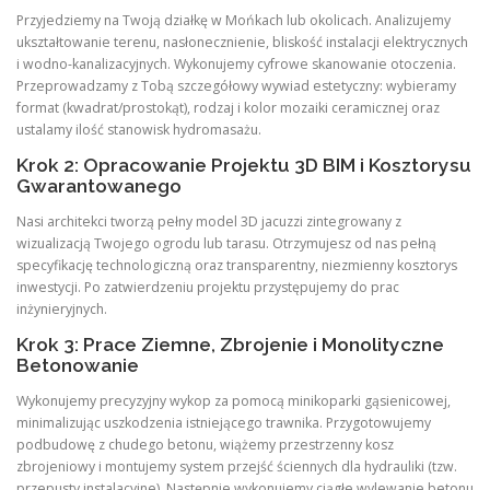
Przyjedziemy na Twoją działkę w Mońkach lub okolicach. Analizujemy
ukształtowanie terenu, nasłonecznienie, bliskość instalacji elektrycznych
i wodno-kanalizacyjnych. Wykonujemy cyfrowe skanowanie otoczenia.
Przeprowadzamy z Tobą szczegółowy wywiad estetyczny: wybieramy
format (kwadrat/prostokąt), rodzaj i kolor mozaiki ceramicznej oraz
ustalamy ilość stanowisk hydromasażu.
Krok 2: Opracowanie Projektu 3D BIM i Kosztorysu
Gwarantowanego
Nasi architekci tworzą pełny model 3D jacuzzi zintegrowany z
wizualizacją Twojego ogrodu lub tarasu. Otrzymujesz od nas pełną
specyfikację technologiczną oraz transparentny, niezmienny kosztorys
inwestycji. Po zatwierdzeniu projektu przystępujemy do prac
inżynieryjnych.
Krok 3: Prace Ziemne, Zbrojenie i Monolityczne
Betonowanie
Wykonujemy precyzyjny wykop za pomocą minikoparki gąsienicowej,
minimalizując uszkodzenia istniejącego trawnika. Przygotowujemy
podbudowę z chudego betonu, wiążemy przestrzenny kosz
zbrojeniowy i montujemy system przejść ściennych dla hydrauliki (tzw.
przepusty instalacyjne). Następnie wykonujemy ciągłe wylewanie betonu