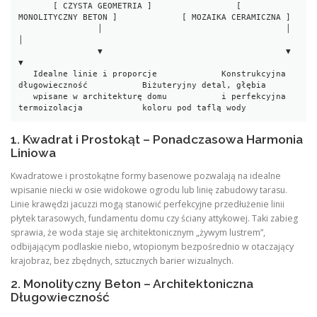
       [ CZYSTA GEOMETRIA ]                 [ 
MONOLITYCZNY BETON ]             [ MOZAIKA CERAMICZNA ]

                │                                     │                                  
│

                ▼                                     ▼                                  
▼

   Idealne linie i proporcje             Konstrukcyjna 
długowieczność           Biżuteryjny detal, głębia

   wpisane w architekturę domu           i perfekcyjna 
1. Kwadrat i Prostokąt – Ponadczasowa Harmonia
Liniowa
Kwadratowe i prostokątne formy basenowe pozwalają na idealne
wpisanie niecki w osie widokowe ogrodu lub linię zabudowy tarasu.
Linie krawędzi jacuzzi mogą stanowić perfekcyjne przedłużenie linii
płytek tarasowych, fundamentu domu czy ściany attykowej. Taki zabieg
sprawia, że woda staje się architektonicznym „żywym lustrem”,
odbijającym podlaskie niebo, wtopionym bezpośrednio w otaczający
krajobraz, bez zbędnych, sztucznych barier wizualnych.
2. Monolityczny Beton – Architektoniczna
Długowieczność