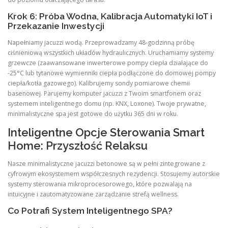
Krok 6: Próba Wodna, Kalibracja Automatyki IoT i
Przekazanie Inwestycji
Napełniamy jacuzzi wodą. Przeprowadzamy 48-godzinną próbę
ciśnieniową wszystkich układów hydraulicznych. Uruchamiamy systemy
grzewcze (zaawansowane inwerterowe pompy ciepła działające do
-25°C lub tytanowe wymienniki ciepła podłączone do domowej pompy
ciepła/kotła gazowego). Kalibrujemy sondy pomiarowe chemii
basenowej. Parujemy komputer jacuzzi z Twoim smartfonem oraz
systemem inteligentnego domu (np. KNX, Loxone). Twoje prywatne,
minimalistyczne spa jest gotowe do użytku 365 dni w roku.
Inteligentne Opcje Sterowania Smart
Home: Przyszłość Relaksu
Nasze minimalistyczne jacuzzi betonowe są w pełni zintegrowane z
cyfrowym ekosystemem współczesnych rezydencji. Stosujemy autorskie
systemy sterowania mikroprocesorowego, które pozwalają na
intuicyjne i zautomatyzowane zarządzanie strefą wellness.
Co Potrafi System Inteligentnego SPA?