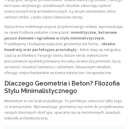
tworzywa akrylowego i plastikowych obudów zaburzają czystość
nowoczesnych brył architektonicznych. Są obcym elementem, który
zamiast zdobić, często szpeci luksusowe tarasy.
Nasza firma redefiniuje pojęcie przydomowego relaksu, wprowadzając
na rynek Podlasia unikalne rozwiązanie:
monolityczne, betonowe
jacuzzi domowe i ogrodowe w stylu minimalistycznym
.
Projektujemy i budujemy wyłącznie geometryczne formy –
idealne
kwadraty oraz perfekcyjne prostokąty
– które stają się integralną
częścią architektury Twojego domu. Nasze niecki, wykończone
pieczołowicie wyselekcjonowaną mozaiką ceramiczną premium, łączą
surowość i trwałość kamienia z subtelnym, luksusowym detalem,
oferując nieporównywalne wrażenia estetyczne i terapeutyczne.
Dlaczego Geometria i Beton? Filozofia
Stylu Minimalistycznego
Minimalizm to nie brak wszystkiego. To perfekcja i obecność tylko tego,
co esencjonalne. Wprowadzając geometryczny reżim do projektowania
naszych domowych stref spa, opieramy się na niezmiennych zasadach
tektoniki architektonicznej.