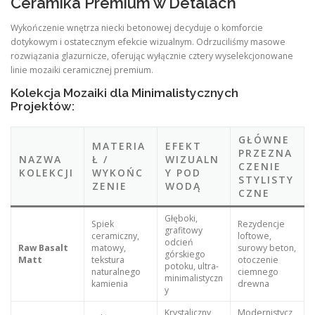
Ceramika Premium w Detalach
Wykończenie wnętrza niecki betonowej decyduje o komforcie
dotykowym i ostatecznym efekcie wizualnym. Odrzuciliśmy masowe
rozwiązania glazurnicze, oferując wyłącznie cztery wyselekcjonowane
linie mozaiki ceramicznej premium.
Kolekcja Mozaiki dla Minimalistycznych
Projektów:
GŁÓWNE
MATERIA
EFEKT
PRZEZNA
NAZWA
Ł /
WIZUALN
CZENIE
KOLEKCJI
WYKOŃC
Y POD
STYLISTY
ZENIE
WODĄ
CZNE
Głęboki,
Spiek
Rezydencje
grafitowy
ceramiczny,
loftowe,
odcień
Raw Basalt
matowy,
surowy beton,
górskiego
Matt
tekstura
otoczenie
potoku, ultra-
naturalnego
ciemnego
minimalistyczn
kamienia
drewna
y
Krystaliczny,
Modernistycz