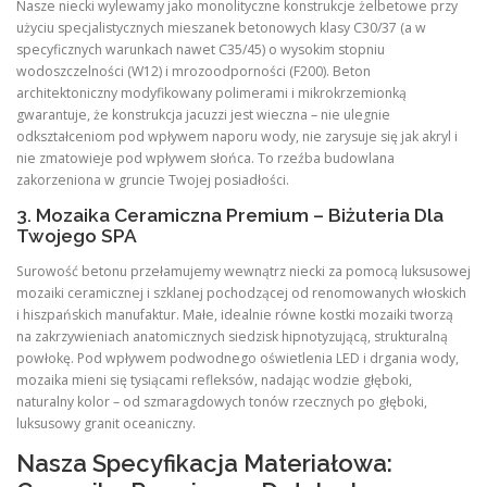
Nasze niecki wylewamy jako monolityczne konstrukcje żelbetowe przy
użyciu specjalistycznych mieszanek betonowych klasy C30/37 (a w
specyficznych warunkach nawet C35/45) o wysokim stopniu
wodoszczelności (W12) i mrozoodporności (F200). Beton
architektoniczny modyfikowany polimerami i mikrokrzemionką
gwarantuje, że konstrukcja jacuzzi jest wieczna – nie ulegnie
odkształceniom pod wpływem naporu wody, nie zarysuje się jak akryl i
nie zmatowieje pod wpływem słońca. To rzeźba budowlana
zakorzeniona w gruncie Twojej posiadłości.
3. Mozaika Ceramiczna Premium – Biżuteria Dla
Twojego SPA
Surowość betonu przełamujemy wewnątrz niecki za pomocą luksusowej
mozaiki ceramicznej i szklanej pochodzącej od renomowanych włoskich
i hiszpańskich manufaktur. Małe, idealnie równe kostki mozaiki tworzą
na zakrzywieniach anatomicznych siedzisk hipnotyzującą, strukturalną
powłokę. Pod wpływem podwodnego oświetlenia LED i drgania wody,
mozaika mieni się tysiącami refleksów, nadając wodzie głęboki,
naturalny kolor – od szmaragdowych tonów rzecznych po głęboki,
luksusowy granit oceaniczny.
Nasza Specyfikacja Materiałowa: