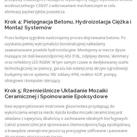
wodoszczelnego C30/37 z wibrowaniem mechanicznym w celu
eliminacji pęcherzyków powietrza.
Krok 4: Pielęgnacja Betonu, Hydroizolacja Ciężka i
Montaż Systemów
Przez kolejne tygodnie nadzorujemy proces dojrzewania betonu. Po
uzyskaniu pełnej wytrzymałości konstrukcyjnej nakładamy
zaawansowane powłoki hydroizolacyjne. Montujemy w niecce dysze
masujące ze stali kwasoodpornej AISI 316L, odpływy denne, skimmery
oraz reflektory LED RGBW. W tym samym czasie w dedykowanej szafie
technologicznej (w piwnicy, garażu lub estetycznej skrzyni ogrodowej)
budujemy serce systemu: filtr szklany AFM, reaktor AOP, pompy
obiegowe i komputer sterujący.
Krok 5: Rzemieślnicze Układanie Mozaiki
Ceramicznej i Spoinowanie Epoksydowe
Nasi wyspecjalizowani mistrzowie glazurnictwa przystępują do
wykończenia wnętrza niecki. Każda kostka mozaiki ceramicznej jest
układana z najwyższą dbałością o zachowanie idealnych linii fugowych.
Całość powierzchni jest spoinowana chemoodporną fugą epoksydową,
a krawędzie zewnętrzne jacuzzi są precyzyjnie szlifowane i pasowane
do poziomu otaczającego tarasu.