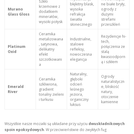
Szkło
błękitny blask,
ne białe bryły,
krzemowe z
Murano
wysoka
ogrody z
dodatkiem
Glass Gloss
refrakcja
dużymi
minerałów,
światła
strefami
wysoki połysk
słonecznego
przeszkleń
Ceramika
Rezydencje hi-
metalizowana
Industrialne,
tech,
, satynowa,
stalowe
Platinum
połączenia ze
delikatny
refleksy,
Oxid
stalą
efekt
nowoczesna
kwasoodporn
szczotkowani
elegancja
ą i szkłem
a
Naturalny,
Ogrody
Ceramika
głęboki
naturalistyczn
szkliwiona,
odcień
Emerald
e, bliskość
gradient
leśnego
River
natury,
tonalny zieleni
jeziora,
otoczenie
i turkusu
organiczny
kamienne
luksus
Wszystkie nasze mozaiki są układane przy użyciu
dwuskładnikowych
spoin epoksydowych
. W przeciwieństwie do zwykłych fug