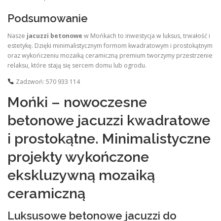
Podsumowanie
Nasze
jacuzzi betonowe
w Mońkach to inwestycja w luksus, trwałość i
estetykę. Dzięki minimalistycznym formom kwadratowym i prostokątnym
oraz wykończeniu mozaiką ceramiczną premium tworzymy przestrzenie
relaksu, które stają się sercem domu lub ogrodu.
Zadzwoń: 570 933 114
Mońki – nowoczesne
betonowe jacuzzi kwadratowe
i prostokątne. Minimalistyczne
projekty wykończone
ekskluzywną mozaiką
ceramiczną
Luksusowe betonowe jacuzzi do