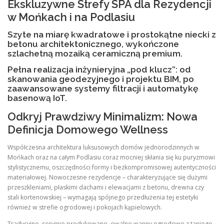
Ekskluzywne Strefy SPA dla Rezydencji
w Mońkach i na Podlasiu
Szyte na miarę kwadratowe i prostokątne niecki z
betonu architektonicznego, wykończone
szlachetną mozaiką ceramiczną premium.
Pełna realizacja inżynieryjna „pod klucz”: od
skanowania geodezyjnego i projektu BIM, po
zaawansowane systemy filtracji i automatykę
basenową IoT.
Odkryj Prawdziwy Minimalizm: Nowa
Definicja Domowego Wellness
Współczesna architektura luksusowych domów jednorodzinnych w
Mońkach oraz na całym Podlasiu coraz mocniej skłania się ku puryzmowi
stylistycznemu, oszczędności formy i bezkompromisowej autentyczności
materiałowej. Nowoczesne rezydencje – charakteryzujące się dużymi
przeszkleniami, płaskimi dachami i elewacjami z betonu, drewna czy
stali kortenowskiej – wymagają spójnego przedłużenia tej estetyki
również w strefie ogrodowej i pokojach kąpielowych.
Tradycyjne, seryjnie produkowane, owalne wanny ogrodowe z taniego