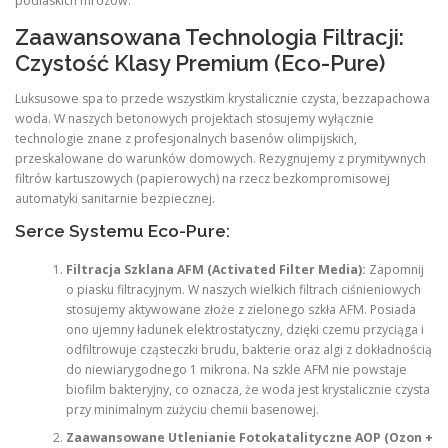
podlaskich mrozów.
Zaawansowana Technologia Filtracji:
Czystość Klasy Premium (Eco-Pure)
Luksusowe spa to przede wszystkim krystalicznie czysta, bezzapachowa
woda. W naszych betonowych projektach stosujemy wyłącznie
technologie znane z profesjonalnych basenów olimpijskich,
przeskalowane do warunków domowych. Rezygnujemy z prymitywnych
filtrów kartuszowych (papierowych) na rzecz bezkompromisowej
automatyki sanitarnie bezpiecznej.
Serce Systemu Eco-Pure:
Filtracja Szklana AFM (Activated Filter Media):
Zapomnij
o piasku filtracyjnym. W naszych wielkich filtrach ciśnieniowych
stosujemy aktywowane złoże z zielonego szkła AFM. Posiada
ono ujemny ładunek elektrostatyczny, dzięki czemu przyciąga i
odfiltrowuje cząsteczki brudu, bakterie oraz algi z dokładnością
do niewiarygodnego 1 mikrona. Na szkle AFM nie powstaje
biofilm bakteryjny, co oznacza, że woda jest krystalicznie czysta
przy minimalnym zużyciu chemii basenowej.
Zaawansowane Utlenianie Fotokatalityczne AOP (Ozon +