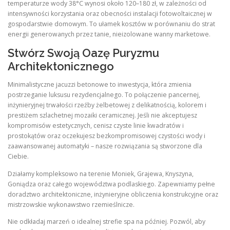
temperaturze wody 38°C wynosi około 120–180 zł, w zależności od
intensywności korzystania oraz obecności instalacji fotowoltaicznej w
gospodarstwie domowym. To ułamek kosztów w porównaniu do strat
energii generowanych przez tanie, nieizolowane wanny marketowe.
Stwórz Swoją Oazę Puryzmu
Architektonicznego
Minimalistyczne jacuzzi betonowe to inwestycja, która zmienia
postrzeganie luksusu rezydencjalnego. To połączenie pancernej,
inżynieryjnej trwałości rzeźby żelbetowej z delikatnością, kolorem i
prestiżem szlachetnej mozaiki ceramicznej. Jeśli nie akceptujesz
kompromisów estetycznych, cenisz czyste linie kwadratów i
prostokątów oraz oczekujesz bezkompromisowej czystości wody i
zaawansowanej automatyki – nasze rozwiązania są stworzone dla
Ciebie.
Działamy kompleksowo na terenie Moniek, Grajewa, Knyszyna,
Goniądza oraz całego województwa podlaskiego. Zapewniamy pełne
doradztwo architektoniczne, inżynieryjne obliczenia konstrukcyjne oraz
mistrzowskie wykonawstwo rzemieślnicze.
Nie odkładaj marzeń o idealnej strefie spa na później. Pozwól, aby