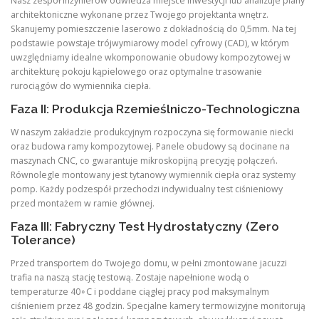
Nasz zespół inżynierów odwiedza miejsce inwestycji lub analizuje plany
architektoniczne wykonane przez Twojego projektanta wnętrz.
Skanujemy pomieszczenie laserowo z dokładnością do 0,5mm. Na tej
podstawie powstaje trójwymiarowy model cyfrowy (CAD), w którym
uwzględniamy idealne wkomponowanie obudowy kompozytowej w
architekturę pokoju kąpielowego oraz optymalne trasowanie
rurociągów do wymiennika ciepła.
Faza II: Produkcja Rzemieślniczo-Technologiczna
W naszym zakładzie produkcyjnym rozpoczyna się formowanie niecki
oraz budowa ramy kompozytowej. Panele obudowy są docinane na
maszynach CNC, co gwarantuje mikroskopijną precyzję połączeń.
Równolegle montowany jest tytanowy wymiennik ciepła oraz systemy
pomp. Każdy podzespół przechodzi indywidualny test ciśnieniowy
przed montażem w ramie głównej.
Faza III: Fabryczny Test Hydrostatyczny (Zero
Tolerance)
Przed transportem do Twojego domu, w pełni zmontowane jacuzzi
trafia na naszą stację testową. Zostaje napełnione wodą o
temperaturze 40∘C i poddane ciągłej pracy pod maksymalnym
ciśnieniem przez 48 godzin. Specjalne kamery termowizyjne monitorują