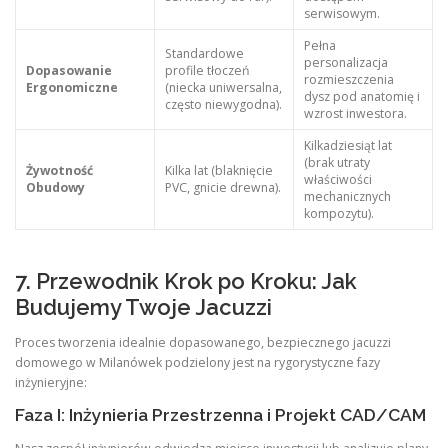
serwisowym.
Pełna
Standardowe
personalizacja
Dopasowanie
profile tłoczeń
rozmieszczenia
Ergonomiczne
(niecka uniwersalna,
dysz pod anatomię i
często niewygodna).
wzrost inwestora.
Kilkadziesiąt lat
(brak utraty
Żywotność
Kilka lat (blaknięcie
właściwości
Obudowy
PVC, gnicie drewna).
mechanicznych
kompozytu).
7. Przewodnik Krok po Kroku: Jak
Budujemy Twoje Jacuzzi
Proces tworzenia idealnie dopasowanego, bezpiecznego jacuzzi
domowego w Milanówek podzielony jest na rygorystyczne fazy
inżynieryjne:
Faza I: Inżynieria Przestrzenna i Projekt CAD/CAM