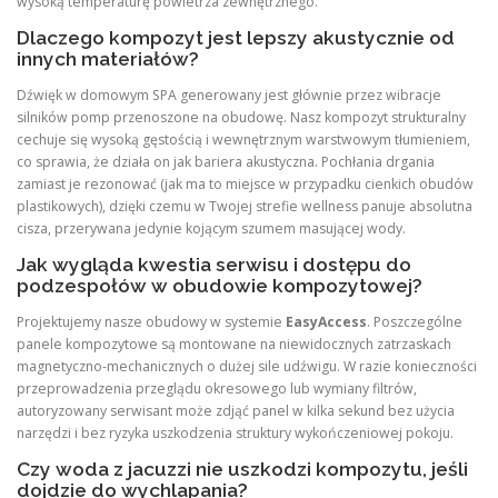
wysoką temperaturę powietrza zewnętrznego.
Dlaczego kompozyt jest lepszy akustycznie od
innych materiałów?
Dźwięk w domowym SPA generowany jest głównie przez wibracje
silników pomp przenoszone na obudowę. Nasz kompozyt strukturalny
cechuje się wysoką gęstością i wewnętrznym warstwowym tłumieniem,
co sprawia, że działa on jak bariera akustyczna. Pochłania drgania
zamiast je rezonować (jak ma to miejsce w przypadku cienkich obudów
plastikowych), dzięki czemu w Twojej strefie wellness panuje absolutna
cisza, przerywana jedynie kojącym szumem masującej wody.
Jak wygląda kwestia serwisu i dostępu do
podzespołów w obudowie kompozytowej?
Projektujemy nasze obudowy w systemie
EasyAccess
. Poszczególne
panele kompozytowe są montowane na niewidocznych zatrzaskach
magnetyczno-mechanicznych o dużej sile udźwigu. W razie konieczności
przeprowadzenia przeglądu okresowego lub wymiany filtrów,
autoryzowany serwisant może zdjąć panel w kilka sekund bez użycia
narzędzi i bez ryzyka uszkodzenia struktury wykończeniowej pokoju.
Czy woda z jacuzzi nie uszkodzi kompozytu, jeśli
dojdzie do wychlapania?