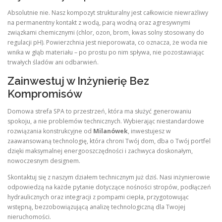
Absolutnie nie. Nasz kompozyt strukturalny jest całkowicie niewrażliwy
na permanentny kontakt z wodą, parą wodną oraz agresywnymi
związkami chemicznymi (chlor, ozon, brom, kwas solny stosowany do
regulacji pH). Powierzchnia jest nieporowata, co oznacza, że woda nie
wnika w głąb materiału – po prostu po nim spływa, nie pozostawiając
trwałych śladów ani odbarwień.
Zainwestuj w Inżynierię Bez
Kompromisów
Domowa strefa SPA to przestrzeń, która ma służyć generowaniu
spokoju, a nie problemów technicznych. Wybierając niestandardowe
rozwiązania konstrukcyjne od
Milanówek
, inwestujesz w
zaawansowaną technologię, która chroni Twój dom, dba o Twój portfel
dzięki maksymalnej energooszczędności i zachwyca doskonałym,
nowoczesnym designem.
Skontaktuj się z naszym działem technicznym już dziś. Nasi inżynierowie
odpowiedzą na każde pytanie dotyczące nośności stropów, podłączeń
hydraulicznych oraz integracji z pompami ciepła, przygotowując
wstępną, bezzobowiązującą analizę technologiczną dla Twojej
nieruchomości.