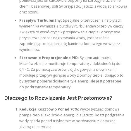
ponieważ jest on całkowicie odporny na korozyjne działanie
chemii basenowej, soli (w przypadku jacuzzi z wodą solankową)
oraz ozonu.
Przepływ Turbulentny:
Specjalne przetłoczenia na płytach
wymiennika wymuszają burzliwy (turbulentny) przepływ cieczy.
Zwiększa to współczynnik przejmowania ciepła i drastycznie
przyspiesza proces nagrzewania wody, jednocześnie
zapobiegając odkładaniu się kamienia kotłowego wewnątrz
wymiennika.
Sterowanie Proporcjonalne PID:
System automatyki
Milanówek stale monitoruje temperaturę z dokładnością do
0,1∘C. Za pomocą zaworów trójdrogowych z siłownikami
moduluje przepływ gorącej wody z pompy ciepła, dbając o to,
by system pobierał dokładnie tyle energii, ile jest potrzebne
do podtrzymania temperatury.
Dlaczego to Rozwiązanie Jest Przełomowe?
Redukcja Kosztów o Ponad 70%:
Wykorzystując domową
pompę ciepła jako źródło energii dla jacuzzi, koszt podgrzania
wody spada ponad trzykrotnie w porównaniu z klasyczną
grzałką elektryczną.