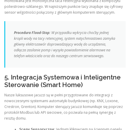
montowana jest monolityczna taca retencyjna wykonana z kompozytu
poliestrowo-szklanego. W najniższym punkcie tacy znajduje się cyfrowy
sensor wilgotności połączony z głównym komputerem sterującym.
Procedura Flood-Stop:
W przypadku wykrycia choćby jednej
kropli wody na tacy retencyjnej, system natychmiastowo zamyka
główny elektrozawór doprowadzający wodę do urządzenia,
odłącza zasilanie pomp i wysyła powiadomienie alarmowe na
telefon właściciela oraz do naszego centrum serwisowego.
5. Integracja Systemowa i Inteligentne
Sterowanie (Smart Home)
Nasze luksusowe jacuzzi są w pełni przygotowane do integracji z
nowoczesnymi systemami automatyki budynkowej (np. KNX, Loxone,
Crestron, Grenton). Komputer sterujący jacuzzi komunikuje się poprzez
protokół Modbus lub API sieciowe, co pozwala na pełną synergię z
resztą domu.
Sceny Sensoryczne:
Jednym kliknięciem na ściennym panelu