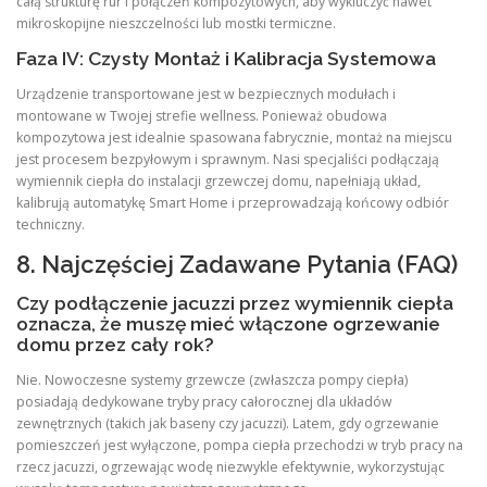
całą strukturę rur i połączeń kompozytowych, aby wykluczyć nawet
mikroskopijne nieszczelności lub mostki termiczne.
Faza IV: Czysty Montaż i Kalibracja Systemowa
Urządzenie transportowane jest w bezpiecznych modułach i
montowane w Twojej strefie wellness. Ponieważ obudowa
kompozytowa jest idealnie spasowana fabrycznie, montaż na miejscu
jest procesem bezpyłowym i sprawnym. Nasi specjaliści podłączają
wymiennik ciepła do instalacji grzewczej domu, napełniają układ,
kalibrują automatykę Smart Home i przeprowadzają końcowy odbiór
techniczny.
8. Najczęściej Zadawane Pytania (FAQ)
Czy podłączenie jacuzzi przez wymiennik ciepła
oznacza, że muszę mieć włączone ogrzewanie
domu przez cały rok?
Nie. Nowoczesne systemy grzewcze (zwłaszcza pompy ciepła)
posiadają dedykowane tryby pracy całorocznej dla układów
zewnętrznych (takich jak baseny czy jacuzzi). Latem, gdy ogrzewanie
pomieszczeń jest wyłączone, pompa ciepła przechodzi w tryb pracy na
rzecz jacuzzi, ogrzewając wodę niezwykle efektywnie, wykorzystując