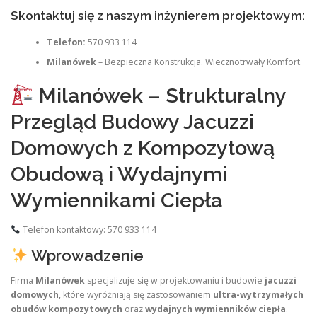
Skontaktuj się z naszym inżynierem projektowym:
Telefon:
570 933 114
Milanówek
– Bezpieczna Konstrukcja. Wiecznotrwały Komfort.
Milanówek – Strukturalny
Przegląd Budowy Jacuzzi
Domowych z Kompozytową
Obudową i Wydajnymi
Wymiennikami Ciepła
Telefon kontaktowy: 570 933 114
Wprowadzenie
Firma
Milanówek
specjalizuje się w projektowaniu i budowie
jacuzzi
domowych
, które wyróżniają się zastosowaniem
ultra-wytrzymałych
obudów kompozytowych
oraz
wydajnych wymienników ciepła
.