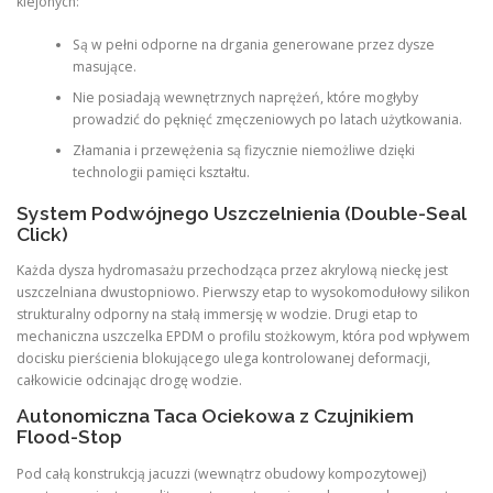
klejonych:
Są w pełni odporne na drgania generowane przez dysze
masujące.
Nie posiadają wewnętrznych naprężeń, które mogłyby
prowadzić do pęknięć zmęczeniowych po latach użytkowania.
Złamania i przewężenia są fizycznie niemożliwe dzięki
technologii pamięci kształtu.
System Podwójnego Uszczelnienia (Double-Seal
Click)
Każda dysza hydromasażu przechodząca przez akrylową nieckę jest
uszczelniana dwustopniowo. Pierwszy etap to wysokomodułowy silikon
strukturalny odporny na stałą immersję w wodzie. Drugi etap to
mechaniczna uszczelka EPDM o profilu stożkowym, która pod wpływem
docisku pierścienia blokującego ulega kontrolowanej deformacji,
całkowicie odcinając drogę wodzie.
Autonomiczna Taca Ociekowa z Czujnikiem
Flood-Stop
Pod całą konstrukcją jacuzzi (wewnątrz obudowy kompozytowej)