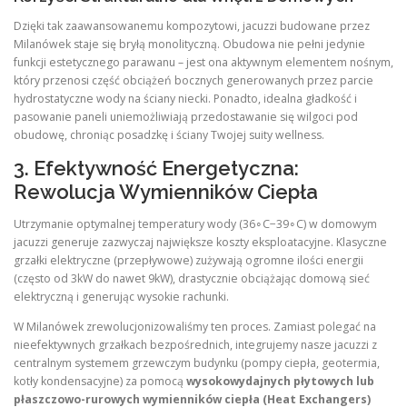
Dzięki tak zaawansowanemu kompozytowi, jacuzzi budowane przez
Milanówek staje się bryłą monolityczną. Obudowa nie pełni jedynie
funkcji estetycznego parawanu – jest ona aktywnym elementem nośnym,
który przenosi część obciążeń bocznych generowanych przez parcie
hydrostatyczne wody na ściany niecki. Ponadto, idealna gładkość i
pasowanie paneli uniemożliwiają przedostawanie się wilgoci pod
obudowę, chroniąc posadzkę i ściany Twojej suity wellness.
3. Efektywność Energetyczna:
Rewolucja Wymienników Ciepła
Utrzymanie optymalnej temperatury wody (36∘C−39∘C) w domowym
jacuzzi generuje zazwyczaj największe koszty eksploatacyjne. Klasyczne
grzałki elektryczne (przepływowe) zużywają ogromne ilości energii
(często od 3kW do nawet 9kW), drastycznie obciążając domową sieć
elektryczną i generując wysokie rachunki.
W Milanówek zrewolucjonizowaliśmy ten proces. Zamiast polegać na
nieefektywnych grzałkach bezpośrednich, integrujemy nasze jacuzzi z
centralnym systemem grzewczym budynku (pompy ciepła, geotermia,
kotły kondensacyjne) za pomocą
wysokowydajnych płytowych lub
płaszczowo-rurowych wymienników ciepła (Heat Exchangers)