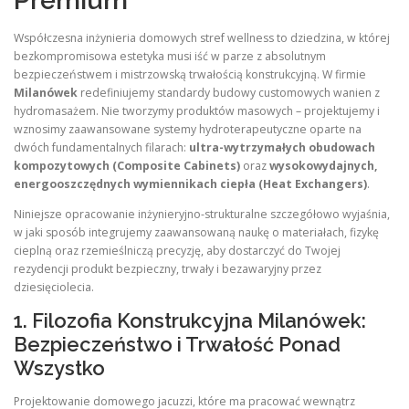
Premium
Współczesna inżynieria domowych stref wellness to dziedzina, w której
bezkompromisowa estetyka musi iść w parze z absolutnym
bezpieczeństwem i mistrzowską trwałością konstrukcyjną. W firmie
Milanówek
redefiniujemy standardy budowy customowych wanien z
hydromasażem. Nie tworzymy produktów masowych – projektujemy i
wznosimy zaawansowane systemy hydroterapeutyczne oparte na
dwóch fundamentalnych filarach:
ultra-wytrzymałych obudowach
kompozytowych (Composite Cabinets)
oraz
wysokowydajnych,
energooszczędnych wymiennikach ciepła (Heat Exchangers)
.
Niniejsze opracowanie inżynieryjno-strukturalne szczegółowo wyjaśnia,
w jaki sposób integrujemy zaawansowaną naukę o materiałach, fizykę
cieplną oraz rzemieślniczą precyzję, aby dostarczyć do Twojej
rezydencji produkt bezpieczny, trwały i bezawaryjny przez
dziesięciolecia.
1. Filozofia Konstrukcyjna Milanówek:
Bezpieczeństwo i Trwałość Ponad
Wszystko
Projektowanie domowego jacuzzi, które ma pracować wewnątrz