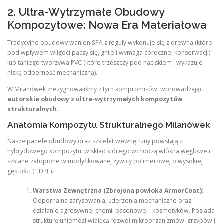
2. Ultra-Wytrzymałe Obudowy
Kompozytowe: Nowa Era Materiałowa
Tradycyjne obudowy wanien SPA z reguły wykonuje się z drewna (które
pod wpływem wilgoci paczy się, gnije i wymaga corocznej konserwacji)
lub taniego tworzywa PVC (które trzeszczy pod naciskiem i wykazuje
niską odporność mechaniczną).
W Milanówek zrezygnowaliśmy z tych kompromisów, wprowadzając
autorskie obudowy z ultra-wytrzymałych kompozytów
strukturalnych
.
Anatomia Kompozytu Strukturalnego Milanówek
Nasze panele obudowy oraz szkielet wewnętrzny powstają z
hybrydowego kompozytu, w skład którego wchodzą włókna węglowe i
szklane zatopione w modyfikowanej żywicy polimerowej o wysokiej
gęstości (HDPE).
Warstwa Zewnętrzna (Zbrojona powłoka ArmorCoat):
Odporna na zarysowania, uderzenia mechaniczne oraz
działanie agresywnej chemii basenowej i kosmetyków. Posiada
strukturę uniemożliwiającą rozwój mikroorganizmów, grzybów i