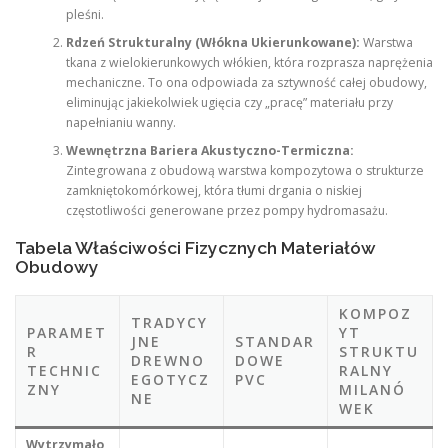
pleśni.
Rdzeń Strukturalny (Włókna Ukierunkowane):
Warstwa
tkana z wielokierunkowych włókien, która rozprasza naprężenia
mechaniczne. To ona odpowiada za sztywność całej obudowy,
eliminując jakiekolwiek ugięcia czy „pracę” materiału przy
napełnianiu wanny.
Wewnętrzna Bariera Akustyczno-Termiczna:
Zintegrowana z obudową warstwa kompozytowa o strukturze
zamkniętokomórkowej, która tłumi drgania o niskiej
częstotliwości generowane przez pompy hydromasażu.
Tabela Właściwości Fizycznych Materiałów
Obudowy
KOMPOZ
TRADYCY
PARAMET
YT
JNE
STANDAR
R
STRUKTU
DREWNO
DOWE
TECHNIC
RALNY
EGOTYCZ
PVC
ZNY
MILANÓ
NE
WEK
Wytrzymało