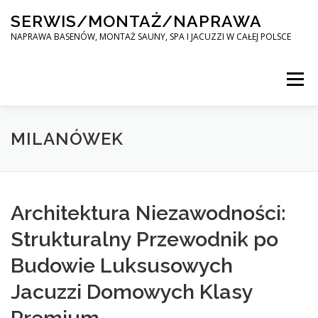
Skip
SERWIS/MONTAŻ/NAPRAWA
to
content
NAPRAWA BASENÓW, MONTAŻ SAUNY, SPA I JACUZZI W CAŁEJ POLSCE
Menu
SPA SERWIS
MILANÓWEK
MONTAŻ SAUNY, SPA, JACUZI W CAŁEJ POLSCE
Architektura Niezawodności:
Strukturalny Przewodnik po
KONTAKT
Budowie Luksusowych
Jacuzzi Domowych Klasy