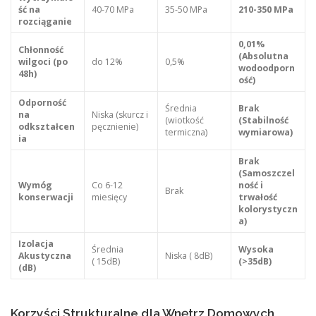
ść na
40-70 MPa
35-50 MPa
210-350 MPa
rozciąganie
0,01%
Chłonność
(Absolutna
wilgoci (po
do 12%
0,5%
wodoodporn
48h)
ość)
Odporność
Średnia
Brak
na
Niska (skurcz i
(wiotkość
(Stabilność
odkształcen
pęcznienie)
termiczna)
wymiarowa)
ia
Brak
(Samoszczel
Wymóg
Co 6-12
ność i
Brak
konserwacji
miesięcy
trwałość
kolorystyczn
a)
Izolacja
Średnia
Wysoka
Akustyczna
Niska ( 8dB)
( 15dB)
(>35dB)
(dB)
Korzyści Strukturalne dla Wnętrz Domowych