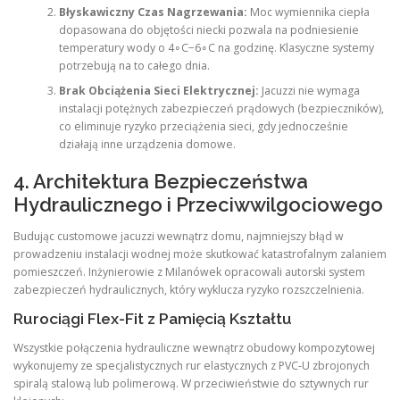
Błyskawiczny Czas Nagrzewania:
Moc wymiennika ciepła
dopasowana do objętości niecki pozwala na podniesienie
temperatury wody o 4∘C−6∘C na godzinę. Klasyczne systemy
potrzebują na to całego dnia.
Brak Obciążenia Sieci Elektrycznej:
Jacuzzi nie wymaga
instalacji potężnych zabezpieczeń prądowych (bezpieczników),
co eliminuje ryzyko przeciążenia sieci, gdy jednocześnie
działają inne urządzenia domowe.
4. Architektura Bezpieczeństwa
Hydraulicznego i Przeciwwilgociowego
Budując customowe jacuzzi wewnątrz domu, najmniejszy błąd w
prowadzeniu instalacji wodnej może skutkować katastrofalnym zalaniem
pomieszczeń. Inżynierowie z Milanówek opracowali autorski system
zabezpieczeń hydraulicznych, który wyklucza ryzyko rozszczelnienia.
Rurociągi Flex-Fit z Pamięcią Kształtu
Wszystkie połączenia hydrauliczne wewnątrz obudowy kompozytowej
wykonujemy ze specjalistycznych rur elastycznych z PVC-U zbrojonych
spiralą stalową lub polimerową. W przeciwieństwie do sztywnych rur