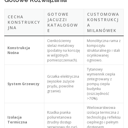
GOTOWE
CUSTOMOWA
CECHA
JACUZZI
KONSTRUKCJ
KONSTRUKCY
KATALOGOW
A
JNA
E
MILANÓWEK
Cienkościenny
Monolityczna rama z
stelaż metalowy
kompozytu
Konstrukcja
(podatny na korozję
strukturalnego i stali
Nośna
w wilgotnych
ocynkowanej
pomieszczeniach).
ogniowo.
Tytanowy
wymiennik ciepła
Grzałka elektryczna
zintegrowany z
(wysokie zużycie
System Grzewczy
pompą ciepła
prądu, powolne
budynku
grzanie).
(oszczędność
>70%).
Wielowarstwowa
Rzadka pianka
izolacja termiczna z
Izolacja
poliuretanowa
technologią refleksu
Termiczna
(trudny dostęp
cieplnego i pełnym
serwisowy do rur).
dostępem