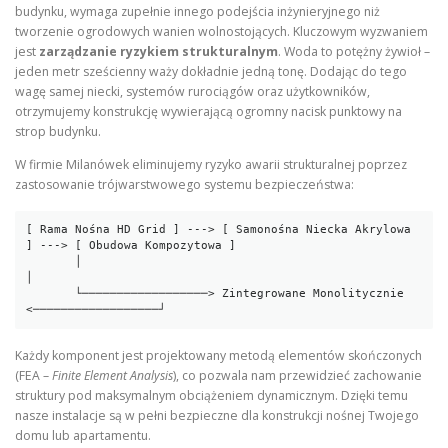
budynku, wymaga zupełnie innego podejścia inżynieryjnego niż
tworzenie ogrodowych wanien wolnostojących. Kluczowym wyzwaniem
jest
zarządzanie ryzykiem strukturalnym
. Woda to potężny żywioł –
jeden metr sześcienny waży dokładnie jedną tonę. Dodając do tego
wagę samej niecki, systemów rurociągów oraz użytkowników,
otrzymujemy konstrukcję wywierającą ogromny nacisk punktowy na
strop budynku.
W firmie Milanówek eliminujemy ryzyko awarii strukturalnej poprzez
zastosowanie trójwarstwowego systemu bezpieczeństwa:
[ Rama Nośna HD Grid ] ---> [ Samonośna Niecka Akrylowa 
] ---> [ Obudowa Kompozytowa ]

       │                                                                  
│

       └──────────────────> Zintegrowane Monolitycznie 
Każdy komponent jest projektowany metodą elementów skończonych
(FEA –
Finite Element Analysis
), co pozwala nam przewidzieć zachowanie
struktury pod maksymalnym obciążeniem dynamicznym. Dzięki temu
nasze instalacje są w pełni bezpieczne dla konstrukcji nośnej Twojego
domu lub apartamentu.