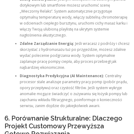
dotykowym lub smartfonie możesz uruchomić scenę
„Wieczorny Relaks”. System automatycznie przygotuje
optymalną temperaturę wody, włączy subtelną chromoterapię
w odcieniach ciepłego bursztynu, uruchomi cichy masaż karku i
włączy Twoją ulubioną playlistę na ukrytym systemie
nagłośnienia akustycznego.
Zdalne Zarządzanie Energią:
Jeśli wracasz z podróży i chcesz
skorzystać z hydromasażu tuż po przyjeździe, możesz zdalnie
wydać polecenie podgrzania wody. System optymalnie
zaplanuje pracę pompy ciepła, aby proces przebiegł jak
najbardziej ekonomicznie.
Diagnostyka Predykcyjna (AI Maintenance):
Centralny
procesor stale analizuje parametry pracy pomp (pobór prądu,
opory przepływu) oraz czystość filtrów. Jeśli system wykryje
anomalie mogące świadczyć o zużywaniu się łożysk pompy lub
zapchaniu wkładu filtracyjnego, poinformuje o konieczności
serwisu, zanim dojdzie do jakiejkolwiek awarii.
6. Porównanie Strukturalne: Dlaczego
Projekt Customowy Przewyższa
Gotowe Rozwiązania