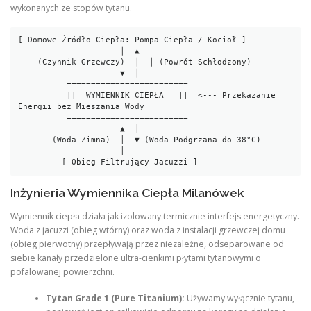
wykonanych ze stopów tytanu.
[ Domowe Źródło Ciepła: Pompa Ciepła / Kocioł ]

                     │  ▲

    (Czynnik Grzewczy)  │  │ (Powrót Schłodzony)

                     ▼  │

          =========================

          ||  WYMIENNIK CIEPŁA   ||  <--- Przekazanie 
Energii bez Mieszania Wody

          =========================

                     ▲  │

       (Woda Zimna)  │  ▼ (Woda Podgrzana do 38°C)

                     │  

Inżynieria Wymiennika Ciepła Milanówek
Wymiennik ciepła działa jak izolowany termicznie interfejs energetyczny.
Woda z jacuzzi (obieg wtórny) oraz woda z instalacji grzewczej domu
(obieg pierwotny) przepływają przez niezależne, odseparowane od
siebie kanały przedzielone ultra-cienkimi płytami tytanowymi o
pofalowanej powierzchni.
Tytan Grade 1 (Pure Titanium):
Używamy wyłącznie tytanu,