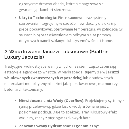
egzotyczne drewno Abachi, które nie nagrzewa się,
gwarantując komfort siedzenia.
Ukryta Technologia:
Piece saunowe oraz systemy
sterowania integrujemy w sposób niewidoczny dla oka (np.
piece podławkowe). Sterowanie temperaturą, wilgotnością (w
saunach bio) oraz oświetleniem odbywa się za pomocą
dotykowych paneli szklanych lub systemów Smart Home.
2. Wbudowane Jacuzzi Luksusowe (Built-in
Luxury Jacuzzis)
Tradycyjne, wolnostojące wanny z hydromasażem często zaburzają
estetykę eleganckiego wnętrza. W Marki specjalizujemy się w
jacuzzi
wbudowanych (wpuszczanych w posadzkę)
lub obudowanych
materiałami monolitycznymi, takimi jak spieki kwarcowe, marmur czy
beton architektoniczny.
Niewidoczna Linia Wody (Overflow):
Projektujemy systemy z
rynną przelewową, gdzie lustro wody zrównane jest z
poziomem podłogi. Daje to spektakularny, luksusowy efekt
wizualny, znany z pięciogwiazdkowych hoteli.
Zaawansowany Hydromasaż Ergonomiczny: