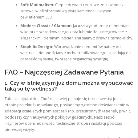
Soft Minimalism:
Ciepłe drewno cedrowe zestawione z
surową, wielkoformatową płytą kamienną i ukrytym
oświetleniem LED.
Modern Classic / Glamour:
Jacuzzi wykończone elementami
w kolorze szczotkowanego złota lub miedzi, zintegrowane z
eleganckimi, ciemnymi odcieniami sauny z drewna termo-olchy.
Biophilic Design:
Wprowadzanie elementów natury do
wnętrza – zielone ściany z mchu stabilizowanego sąsiadujące z
przeszkloną sauną, tworzące organiczną synergię.
FAQ – Najczęściej Zadawane Pytania
1. Czy w istniejącym już domu można wybudować
taką suitę wellness?
Tak, jak najbardziej. Choć najłatwiej planuje się takie inwestycje na
etapie projektu budowlanego, posiadamy ogromne doświadczenie w
adaptacji istniejących pomieszczeń (np. przestronnych łazienek, piwnic,
poddaszy czy nieużywanych pokojów gościnnych). Nasz zespół
inżynierów oceni możliwości techniczne stropu i instalacji podczas
pierwszej wizyty.