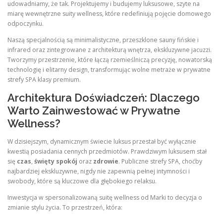
udowadniamy, że tak. Projektujemy i budujemy luksusowe, szyte na
miarę wewnętrzne suity wellness, które redefiniują pojęcie domowego
odpoczynku.
Naszą specjalnością są minimalistyczne, przeszklone sauny fińskie i
infrared oraz zintegrowane z architekturą wnętrza, ekskluzywne jacuzzi.
Tworzymy przestrzenie, które łączą rzemieślniczą precyzję, nowatorską
technologię i elitarny design, transformując wolne metraże w prywatne
strefy SPA klasy premium.
Architektura Doświadczeń: Dlaczego
Warto Zainwestować w Prywatne
Wellness?
W dzisiejszym, dynamicznym świecie luksus przestał być wyłącznie
kwestią posiadania cennych przedmiotów. Prawdziwym luksusem stał
się
czas
,
święty spokój
oraz
zdrowie
. Publiczne strefy SPA, choćby
najbardziej ekskluzywne, nigdy nie zapewnią pełnej intymności i
swobody, które są kluczowe dla głębokiego relaksu.
Inwestycja w spersonalizowaną suitę wellness od Marki to decyzja o
zmianie stylu życia. To przestrzeń, która: