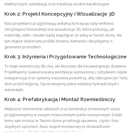
elektrycznych, wentylację oraz instalacje wodno-kanalizacyjne.
Krok 2: Projekt Koncepcyjny i Wizualizacje 3D
Nasi projektanci przygotowują unikalną koncepcję suity wellness.
Otrzymujesz fotorealistyczne wizualizacje 3D, które pokazują, jak
materiały, szkło i światło będą współgrać ze sobą w Twoim domu. Na
tym etapie dobieramy próbki drewna, kamienia i decydujemy o
geometrii przeszkleń.
Krok 3: Inżynieria i Przygotowanie Technologiczne
To etap niewidoczny dla oka, ale kluczowy dla bezawaryjnego działania.
Projektujemy zaawansowaną wentylację wymuszoną z odzyskiem ciepła
(rekuperacją) oraz systemy osuszania powietrza, aby zabezpieczyć Twój
dom przed wilgocią. Opracowujemy plany instalacji hydraulicznych i
automatyki.
Krok 4: Prefabrykacja i Montaż Rzemieślniczy
Większość elementów szklanych oraz konstrukcji drewnianych sauny
przygotowujemy w naszym nowoczesnym parku maszynowym. Dzięki
temu sam montaż w Twoim domu przebiega sprawnie, czysto i bez
zbędnych opóźnień. Nasz zespół montażowy to doświadczeni