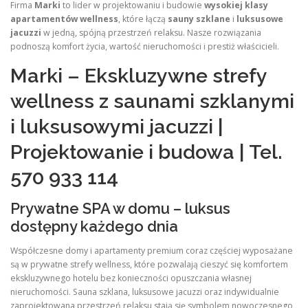
Firma
Marki
to lider w projektowaniu i budowie
wysokiej klasy
apartamentów wellness
, które łączą
sauny szklane
i
luksusowe
jacuzzi
w jedną, spójną przestrzeń relaksu. Nasze rozwiązania
podnoszą komfort życia, wartość nieruchomości i prestiż właścicieli.
Marki – Ekskluzywne strefy
wellness z saunami szklanymi
i luksusowymi jacuzzi |
Projektowanie i budowa | Tel.
570 933 114
Prywatne SPA w domu – luksus
dostępny każdego dnia
Współczesne domy i apartamenty premium coraz częściej wyposażane
są w prywatne strefy wellness, które pozwalają cieszyć się komfortem
ekskluzywnego hotelu bez konieczności opuszczania własnej
nieruchomości. Sauna szklana, luksusowe jacuzzi oraz indywidualnie
zaprojektowana przestrzeń relaksu stają się symbolem nowoczesnego