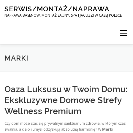
Skip
SERWIS/MONTAŻ/NAPRAWA
to
content
NAPRAWA BASENÓW, MONTAŻ SAUNY, SPA I JACUZZI W CAŁEJ POLSCE
Menu
SPA SERWIS
MARKI
MONTAŻ SAUNY, SPA, JACUZI W CAŁEJ POLSCE
Oaza Luksusu w Twoim Domu:
Ekskluzywne Domowe Strefy
KONTAKT
Wellness Premium
Czy dom może stać się prywatnym sanktuarium zdrowia, w którym czas
zwalnia, a ciało i umysł odzyskują absolutną harmonię? W
Marki