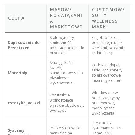
MASOWE
CUSTOMOWE
ROZWIĄZANI
SUITY
CECHA
A
WELLNESS
MARKETOWE
MARKI
Stałe wymiary,
Projekt od zera,
Dopasowanie do
konieczność
pełna integracja z
Przestrzeni
adaptacji pokoju do
wnękami, skosami i
produktu.
architekturą.
Słabej jakości
Cedr Kanadyjski,
świerk,
szkło Optiwhite™,
Materiały
standardowe szkło,
spieki kwarcowe,
plastikowe
naturalny kamień.
wykończenia.
Wbudowane w
Konstrukcje
posadzkę, rynny
wolnostojące,
Estetyka Jacuzzi
przelewowe,
wysokie obudowy z
monolityczne
tworzywa.
wykończenia.
Integracja z
Proste sterowniki
systemami Smart
Systemy
manualne na
Home (KNX,