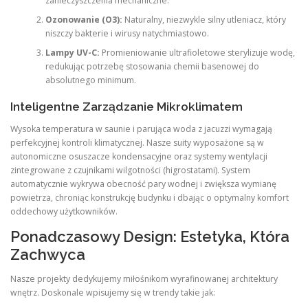
zanieczyszczenia mechaniczne.
Ozonowanie (O3):
Naturalny, niezwykle silny utleniacz, który
niszczy bakterie i wirusy natychmiastowo.
Lampy UV-C:
Promieniowanie ultrafioletowe sterylizuje wodę,
redukując potrzebę stosowania chemii basenowej do
absolutnego minimum.
Inteligentne Zarządzanie Mikroklimatem
Wysoka temperatura w saunie i parująca woda z jacuzzi wymagają
perfekcyjnej kontroli klimatycznej. Nasze suity wyposażone są w
autonomiczne osuszacze kondensacyjne oraz systemy wentylacji
zintegrowane z czujnikami wilgotności (higrostatami). System
automatycznie wykrywa obecność pary wodnej i zwiększa wymianę
powietrza, chroniąc konstrukcję budynku i dbając o optymalny komfort
oddechowy użytkowników.
Ponadczasowy Design: Estetyka, Która
Zachwyca
Nasze projekty dedykujemy miłośnikom wyrafinowanej architektury
wnętrz. Doskonale wpisujemy się w trendy takie jak: