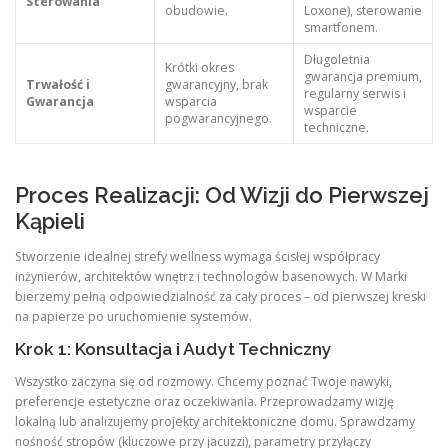
Sterowania
obudowie.
Loxone), sterowanie
smartfonem.
Długoletnia
Krótki okres
gwarancja premium,
Trwałość i
gwarancyjny, brak
regularny serwis i
Gwarancja
wsparcia
wsparcie
pogwarancyjnego.
techniczne.
Proces Realizacji: Od Wizji do Pierwszej
Kąpieli
Stworzenie idealnej strefy wellness wymaga ścisłej współpracy
inżynierów, architektów wnętrz i technologów basenowych. W Marki
bierzemy pełną odpowiedzialność za cały proces – od pierwszej kreski
na papierze po uruchomienie systemów.
Krok 1: Konsultacja i Audyt Techniczny
Wszystko zaczyna się od rozmowy. Chcemy poznać Twoje nawyki,
preferencje estetyczne oraz oczekiwania. Przeprowadzamy wizję
lokalną lub analizujemy projekty architektoniczne domu. Sprawdzamy
nośność stropów (kluczowe przy jacuzzi), parametry przyłączy