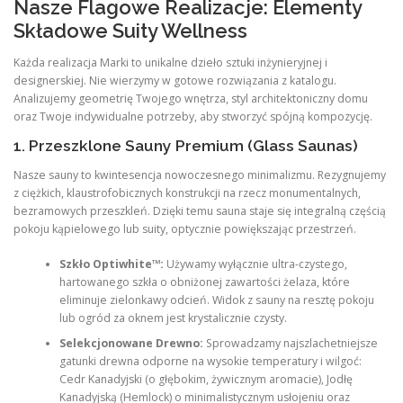
Nasze Flagowe Realizacje: Elementy
Składowe Suity Wellness
Każda realizacja Marki to unikalne dzieło sztuki inżynieryjnej i
designerskiej. Nie wierzymy w gotowe rozwiązania z katalogu.
Analizujemy geometrię Twojego wnętrza, styl architektoniczny domu
oraz Twoje indywidualne potrzeby, aby stworzyć spójną kompozycję.
1. Przeszklone Sauny Premium (Glass Saunas)
Nasze sauny to kwintesencja nowoczesnego minimalizmu. Rezygnujemy
z ciężkich, klaustrofobicznych konstrukcji na rzecz monumentalnych,
bezramowych przeszkleń. Dzięki temu sauna staje się integralną częścią
pokoju kąpielowego lub suity, optycznie powiększając przestrzeń.
Szkło Optiwhite™:
Używamy wyłącznie ultra-czystego,
hartowanego szkła o obniżonej zawartości żelaza, które
eliminuje zielonkawy odcień. Widok z sauny na resztę pokoju
lub ogród za oknem jest krystalicznie czysty.
Selekcjonowane Drewno:
Sprowadzamy najszlachetniejsze
gatunki drewna odporne na wysokie temperatury i wilgoć:
Cedr Kanadyjski (o głębokim, żywicznym aromacie), Jodłę
Kanadyjską (Hemlock) o minimalistycznym usłojeniu oraz