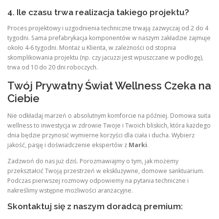
4. Ile czasu trwa realizacja takiego projektu?
Proces projektowy i uzgodnienia techniczne trwają zazwyczaj od 2 do 4
tygodni. Sama prefabrykacja komponentów w naszym zakładzie zajmuje
około 4-6 tygodni. Montaż u Klienta, w zależności od stopnia
skomplikowania projektu (np. czy jacuzzi jest wpuszczane w podłogę),
trwa od 10 do 20 dni roboczych.
Twój Prywatny Świat Wellness Czeka na
Ciebie
Nie odkładaj marzeń o absolutnym komforcie na później. Domowa suita
wellness to inwestycja w zdrowie Twoje i Twoich bliskich, która każdego
dnia będzie przynosić wymierne korzyści dla ciała i ducha. Wybierz
jakość, pasję i doświadczenie ekspertów z
Marki
.
Zadzwoń do nas już dziś. Porozmawiajmy o tym, jak możemy
przekształcić Twoją przestrzeń w ekskluzywne, domowe sanktuarium.
Podczas pierwszej rozmowy odpowiemy na pytania techniczne i
nakreślimy wstępne możliwości aranżacyjne.
Skontaktuj się z naszym doradcą premium: