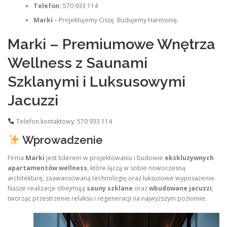
Telefon:
570 933 114
Marki
– Projektujemy Ciszę. Budujemy Harmonię.
Marki – Premiumowe Wnętrza
Wellness z Saunami
Szklanymi i Luksusowymi
Jacuzzi
Telefon kontaktowy: 570 933 114
Wprowadzenie
Firma
Marki
jest liderem w projektowaniu i budowie
ekskluzywnych
apartamentów wellness
, które łączą w sobie nowoczesną
architekturę, zaawansowaną technologię oraz luksusowe wyposażenie.
Nasze realizacje obejmują
sauny szklane
oraz
wbudowane jacuzzi
,
tworząc przestrzenie relaksu i regeneracji na najwyższym poziomie.