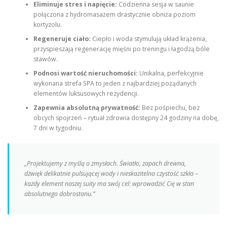
Eliminuje stres i napięcie:
Codzienna sesja w saunie
połączona z hydromasażem drastycznie obniża poziom
kortyzolu.
Regeneruje ciało:
Ciepło i woda stymulują układ krążenia,
przyspieszają regenerację mięśni po treningu i łagodzą bóle
stawów.
Podnosi wartość nieruchomości:
Unikalna, perfekcyjnie
wykonana strefa SPA to jeden z najbardziej pożądanych
elementów luksusowych rezydencji.
Zapewnia absolutną prywatność:
Bez pośpiechu, bez
obcych spojrzeń – rytuał zdrowia dostępny 24 godziny na dobę,
7 dni w tygodniu.
„Projektujemy z myślą o zmysłach. Światło, zapach drewna,
dźwięk delikatnie pulsującej wody i nieskazitelna czystość szkła –
każdy element naszej suity ma swój cel: wprowadzić Cię w stan
absolutnego dobrostanu.”