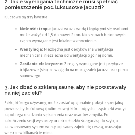
2. Jakie wymagania techniczne musi spełniać
pomieszczenie pod luksusowe jacuzzi?
Kluczowe są trzy kwestie:
Nośność stropu:
Jacuzzi wraz z wodą i kąpiącymi się osobami
może ważyć od 1,5 do nawet 3 ton. Na stropach betonowych
często wymagane jest lokalne wzmocnienie.
Wentylacja:
Niezbędna jest dedykowana wentylacja
mechaniczna, niezależna od wentylacji ogólnej domu.
Zasilanie elektryczne:
Z reguły wymagane jest przyłącze
trójfazowe (siła), ze względu na moc grzałek jacuzzi oraz pieca
saunowego.
3. Jak dbać o szklaną saunę, aby nie powstawały
na niej zacieki?
Szkło, którego używamy, może zostać opcjonalnie pokryte specjalną
powłoką hydrofobową (polimerową), która odpycha cząsteczki wody i
zapobiega osadzaniu się kamienia oraz osadów z mydła. Po
zakończeniu sesji wystarczy przetrzeć szkło ściągaczką do szyb, a
zaawansowany system wentylacji sauny zajmie się resztą, osuszając
wnętrze w kilkanaście minut.