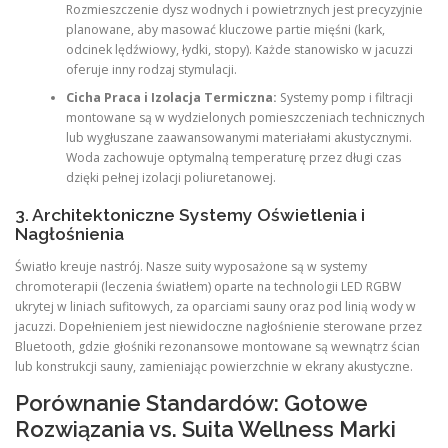
Rozmieszczenie dysz wodnych i powietrznych jest precyzyjnie
planowane, aby masować kluczowe partie mięśni (kark,
odcinek lędźwiowy, łydki, stopy). Każde stanowisko w jacuzzi
oferuje inny rodzaj stymulacji.
Cicha Praca i Izolacja Termiczna:
Systemy pomp i filtracji
montowane są w wydzielonych pomieszczeniach technicznych
lub wygłuszane zaawansowanymi materiałami akustycznymi.
Woda zachowuje optymalną temperaturę przez długi czas
dzięki pełnej izolacji poliuretanowej.
3. Architektoniczne Systemy Oświetlenia i
Nagłośnienia
Światło kreuje nastrój. Nasze suity wyposażone są w systemy
chromoterapii (leczenia światłem) oparte na technologii LED RGBW
ukrytej w liniach sufitowych, za oparciami sauny oraz pod linią wody w
jacuzzi. Dopełnieniem jest niewidoczne nagłośnienie sterowane przez
Bluetooth, gdzie głośniki rezonansowe montowane są wewnątrz ścian
lub konstrukcji sauny, zamieniając powierzchnie w ekrany akustyczne.
Porównanie Standardów: Gotowe
Rozwiązania vs. Suita Wellness Marki