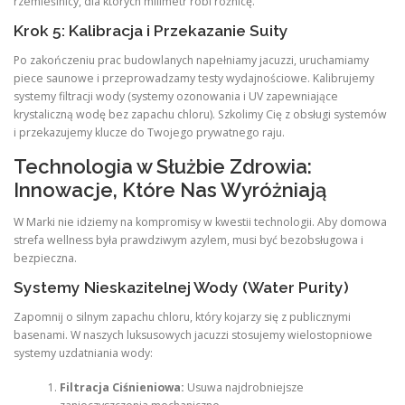
rzemieślnicy, dla których milimetr robi różnicę.
Krok 5: Kalibracja i Przekazanie Suity
Po zakończeniu prac budowlanych napełniamy jacuzzi, uruchamiamy
piece saunowe i przeprowadzamy testy wydajnościowe. Kalibrujemy
systemy filtracji wody (systemy ozonowania i UV zapewniające
krystaliczną wodę bez zapachu chloru). Szkolimy Cię z obsługi systemów
i przekazujemy klucze do Twojego prywatnego raju.
Technologia w Służbie Zdrowia:
Innowacje, Które Nas Wyróżniają
W Marki nie idziemy na kompromisy w kwestii technologii. Aby domowa
strefa wellness była prawdziwym azylem, musi być bezobsługowa i
bezpieczna.
Systemy Nieskazitelnej Wody (Water Purity)
Zapomnij o silnym zapachu chloru, który kojarzy się z publicznymi
basenami. W naszych luksusowych jacuzzi stosujemy wielostopniowe
systemy uzdatniania wody:
Filtracja Ciśnieniowa:
Usuwa najdrobniejsze