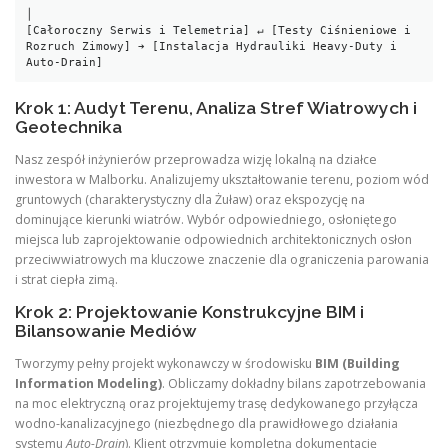
│

[Całoroczny Serwis i Telemetria] ↵ [Testy Ciśnieniowe i 
Rozruch Zimowy] ➔ [Instalacja Hydrauliki Heavy-Duty i 
Krok 1: Audyt Terenu, Analiza Stref Wiatrowych i
Geotechnika
Nasz zespół inżynierów przeprowadza wizję lokalną na działce
inwestora w Malborku. Analizujemy ukształtowanie terenu, poziom wód
gruntowych (charakterystyczny dla Żuław) oraz ekspozycję na
dominujące kierunki wiatrów. Wybór odpowiedniego, osłoniętego
miejsca lub zaprojektowanie odpowiednich architektonicznych osłon
przeciwwiatrowych ma kluczowe znaczenie dla ograniczenia parowania
i strat ciepła zimą.
Krok 2: Projektowanie Konstrukcyjne BIM i
Bilansowanie Mediów
Tworzymy pełny projekt wykonawczy w środowisku
BIM (Building
Information Modeling)
. Obliczamy dokładny bilans zapotrzebowania
na moc elektryczną oraz projektujemy trasę dedykowanego przyłącza
wodno-kanalizacyjnego (niezbędnego dla prawidłowego działania
systemu
Auto-Drain
). Klient otrzymuje kompletną dokumentację