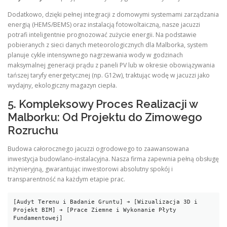
Dodatkowo, dzięki pełnej integracji z domowymi systemami zarządzania
energią (HEMS/BEMS) oraz instalacją fotowoltaiczną, nasze jacuzzi
potrafi inteligentnie prognozować zużycie energii. Na podstawie
pobieranych z sieci danych meteorologicznych dla Malborka, system
planuje cykle intensywnego nagrzewania wody w godzinach
maksymalnej generacji prądu z paneli PV lub w okresie obowiązywania
tańszej taryfy energetycznej (np. G12w), traktując wodę w jacuzzi jako
wydajny, ekologiczny magazyn ciepła.
5. Kompleksowy Proces Realizacji w
Malborku: Od Projektu do Zimowego
Rozruchu
Budowa całorocznego jacuzzi ogrodowego to zaawansowana
inwestycja budowlano-instalacyjna. Nasza firma zapewnia pełną obsługę
inżynieryjną, gwarantując inwestorowi absolutny spokój i
transparentność na każdym etapie prac.
[Audyt Terenu i Badanie Gruntu] ➔ [Wizualizacja 3D i 
Projekt BIM] ➔ [Prace Ziemne i Wykonanie Płyty 
Fundamentowej]
