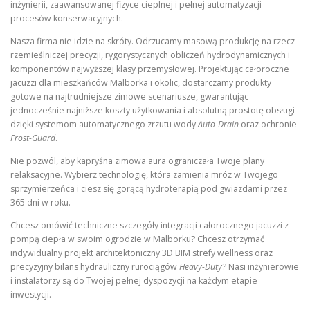
inżynierii, zaawansowanej fizyce cieplnej i pełnej automatyzacji
procesów konserwacyjnych.
Nasza firma nie idzie na skróty. Odrzucamy masową produkcję na rzecz
rzemieślniczej precyzji, rygorystycznych obliczeń hydrodynamicznych i
komponentów najwyższej klasy przemysłowej. Projektując całoroczne
jacuzzi dla mieszkańców Malborka i okolic, dostarczamy produkty
gotowe na najtrudniejsze zimowe scenariusze, gwarantując
jednocześnie najniższe koszty użytkowania i absolutną prostotę obsługi
dzięki systemom automatycznego zrzutu wody
Auto-Drain
oraz ochronie
Frost-Guard
.
Nie pozwól, aby kapryśna zimowa aura ograniczała Twoje plany
relaksacyjne. Wybierz technologię, która zamienia mróz w Twojego
sprzymierzeńca i ciesz się gorącą hydroterapią pod gwiazdami przez
365 dni w roku.
Chcesz omówić techniczne szczegóły integracji całorocznego jacuzzi z
pompą ciepła w swoim ogrodzie w Malborku? Chcesz otrzymać
indywidualny projekt architektoniczny 3D BIM strefy wellness oraz
precyzyjny bilans hydrauliczny rurociągów
Heavy-Duty
? Nasi inżynierowie
i instalatorzy są do Twojej pełnej dyspozycji na każdym etapie
inwestycji.