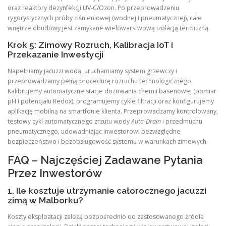
oraz reaktory dezynfekcji UV-C/Ozon. Po przeprowadzeniu
rygorystycznych próby ciśnieniowej (wodnej i pneumatycznej), całe
wnętrze obudowy jest zamykane wielowarstwową izolacją termiczną.
Krok 5: Zimowy Rozruch, Kalibracja IoT i
Przekazanie Inwestycji
Napełniamy jacuzzi wodą, uruchamiamy system grzewczy i
przeprowadzamy pełną procedurę rozruchu technologicznego.
Kalibrujemy automatyczne stacje dozowania chemii basenowej (pomiar
pH i potencjału Redox), programujemy cykle filtracji oraz konfigurujemy
aplikację mobilną na smartfonie klienta. Przeprowadzamy kontrolowany,
testowy cykl automatycznego zrzutu wody
Auto-Drain
i przedmuchu
pneumatycznego, udowadniając inwestorowi bezwzględne
bezpieczeństwo i bezobsługowość systemu w warunkach zimowych.
FAQ – Najczęściej Zadawane Pytania
Przez Inwestorów
1. Ile kosztuje utrzymanie całorocznego jacuzzi
zimą w Malborku?
Koszty eksploatacji zależą bezpośrednio od zastosowanego źródła