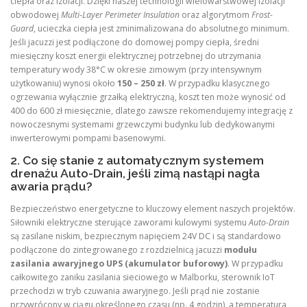
ciepła oraz izolacji. Dzięki naszej technologii wielowarstwowej izolacji
obwodowej
Multi-Layer Perimeter Insulation
oraz algorytmom
Frost-
Guard
, ucieczka ciepła jest zminimalizowana do absolutnego minimum.
Jeśli jacuzzi jest podłączone do domowej pompy ciepła, średni
miesięczny koszt energii elektrycznej potrzebnej do utrzymania
temperatury wody 38°C w okresie zimowym (przy intensywnym
użytkowaniu) wynosi około
150 – 250 zł
. W przypadku klasycznego
ogrzewania wyłącznie grzałką elektryczną, koszt ten może wynosić od
400 do 600 zł miesięcznie, dlatego zawsze rekomendujemy integrację z
nowoczesnymi systemami grzewczymi budynku lub dedykowanymi
inwerterowymi pompami basenowymi.
2. Co się stanie z automatycznym systemem
drenażu Auto-Drain, jeśli zimą nastąpi nagła
awaria prądu?
Bezpieczeństwo energetyczne to kluczowy element naszych projektów.
Siłowniki elektryczne sterujące zaworami kulowymi systemu
Auto-Drain
są zasilane niskim, bezpiecznym napięciem 24V DC i są standardowo
podłączone do zintegrowanego z rozdzielnicą jacuzzi
modułu
zasilania awaryjnego UPS (akumulator buforowy)
. W przypadku
całkowitego zaniku zasilania sieciowego w Malborku, sterownik IoT
przechodzi w tryb czuwania awaryjnego. Jeśli prąd nie zostanie
przywrócony w ciągu określonego czasu (np. 4 godzin), a temperatura