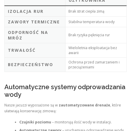
UŻYTKOWNIKA
IZOLACJA RUR
Brak strat ciepła zimą
ZAWORY TERMICZNE
Stabilna temperatura wody
ODPORNOŚĆ NA
Brak ryzyka pęknięcia rur
MRÓZ
Wieloletnia eksploatacja bez
TRWAŁOŚĆ
awarii
Ochrona przed zamarzaniem i
BEZPIECZEŃSTWO
przeciążeniami
Automatyczne systemy odprowadzania
wody
Nasze jacuzzi wyposażone są w
zautomatyzowane drenaże
, które
ułatwiają konserwację zimową:
Czujniki poziomu
– monitorują ilość wody w instalacji.
Automatyczne zawory
– uruchamiają odprowadzanie wody