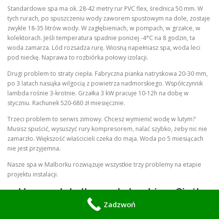
Standardowe spa ma ok. 28-42 metry rur PVC flex, średnica 50 mm. W
tych rurach, po spuszczeniu wody zaworem spustowym na dole, zostaje
zwykle 18-35 litrów wody. W zagłębieniach, w pompach, w grzałce, w
kolektorach. Jeśli temperatura spadnie poniżej -4°C na 8 godzin, ta
woda zamarza. Lód rozsadza rurę. Wiosną napełniasz spa, woda leci
pod nieckę. Naprawa to rozbiórka połowy izolacji.
Drugi problem to straty ciepła. Fabryczna pianka natryskowa 20-30 mm,
po 3 latach nasiąka wilgocią z powietrza nadmorskiego. Współczynnik
lambda rośnie 3-krotnie. Grzałka 3 kW pracuje 10-12h na dobę w
styczniu. Rachunek 520-680 zł miesięcznie.
Trzeci problem to serwis zimowy. Chcesz wymienić wodę w lutym?
Musisz spuścić, wysuszyć rury kompresorem, nalać szybko, żeby nic nie
zamarzło. Większość właścicieli czeka do maja. Woda po 5 miesiącach
nie jest przyjemna.
Nasze spa w Malborku rozwiązuje wszystkie trzy problemy na etapie
projektu instalacji.
2. Heavy-duty thermal plumbing. Ciężka
instalacja termiczna, która trzyma
Zadzwoń
ciepło