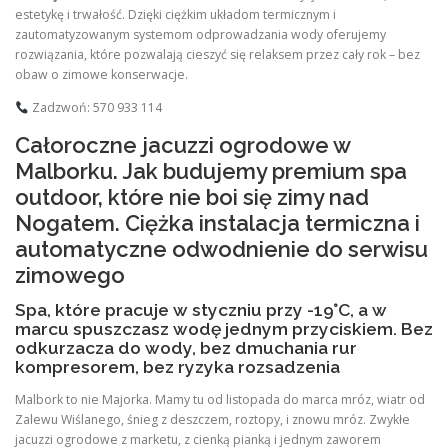
estetykę i trwałość. Dzięki ciężkim układom termicznym i
zautomatyzowanym systemom odprowadzania wody oferujemy
rozwiązania, które pozwalają cieszyć się relaksem przez cały rok – bez
obaw o zimowe konserwacje.
Zadzwoń: 570 933 114
Całoroczne jacuzzi ogrodowe w
Malborku. Jak budujemy premium spa
outdoor, które nie boi się zimy nad
Nogatem. Ciężka instalacja termiczna i
automatyczne odwodnienie do serwisu
zimowego
Spa, które pracuje w styczniu przy -19°C, a w
marcu spuszczasz wodę jednym przyciskiem. Bez
odkurzacza do wody, bez dmuchania rur
kompresorem, bez ryzyka rozsadzenia
Malbork to nie Majorka. Mamy tu od listopada do marca mróz, wiatr od
Zalewu Wiślanego, śnieg z deszczem, roztopy, i znowu mróz. Zwykłe
jacuzzi ogrodowe z marketu, z cienką pianką i jednym zaworem