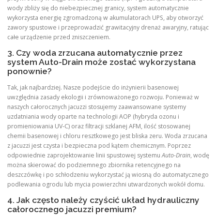
wody zbliży się do niebezpiecznej granicy, system automatycznie
wykorzysta energię zgromadzoną w akumulatorach UPS, aby otworzyć
zawory spustowe i przeprowadzić grawitacyjny drenaż awaryjny, ratując
całe urządzenie przed zniszczeniem.
3. Czy woda zrzucana automatycznie przez
system Auto-Drain może zostać wykorzystana
ponownie?
Tak, jak najbardziej. Nasze podejście do inżynierii basenowej
uwzględnia zasady ekologii i zrównoważonego rozwoju. Ponieważ w
naszych całorocznych jacuzzi stosujemy zaawansowane systemy
uzdatniania wody oparte na technologii AOP (hybryda ozonu i
promieniowania UV-C) oraz filtracji szklanej AFM, ilość stosowanej
chemii basenowej i chloru resztkowego jest bliska zeru. Woda zrzucana
z jacuzzi jest czysta i bezpieczna pod kątem chemicznym. Poprzez
odpowiednie zaprojektowanie linii spustowej systemu
Auto-Drain
, wodę
można skierować do podziemnego zbiornika retencyjnego na
deszczówkę i po schłodzeniu wykorzystać ją wiosną do automatycznego
podlewania ogrodu lub mycia powierzchni utwardzonych wokół domu.
4. Jak często należy czyścić układ hydrauliczny
całorocznego jacuzzi premium?