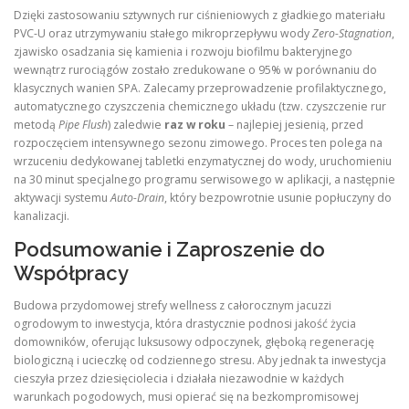
Dzięki zastosowaniu sztywnych rur ciśnieniowych z gładkiego materiału
PVC-U oraz utrzymywaniu stałego mikroprzepływu wody
Zero-Stagnation
,
zjawisko osadzania się kamienia i rozwoju biofilmu bakteryjnego
wewnątrz rurociągów zostało zredukowane o 95% w porównaniu do
klasycznych wanien SPA. Zalecamy przeprowadzenie profilaktycznego,
automatycznego czyszczenia chemicznego układu (tzw. czyszczenie rur
metodą
Pipe Flush
) zaledwie
raz w roku
– najlepiej jesienią, przed
rozpoczęciem intensywnego sezonu zimowego. Proces ten polega na
wrzuceniu dedykowanej tabletki enzymatycznej do wody, uruchomieniu
na 30 minut specjalnego programu serwisowego w aplikacji, a następnie
aktywacji systemu
Auto-Drain
, który bezpowrotnie usunie popłuczyny do
kanalizacji.
Podsumowanie i Zaproszenie do
Współpracy
Budowa przydomowej strefy wellness z całorocznym jacuzzi
ogrodowym to inwestycja, która drastycznie podnosi jakość życia
domowników, oferując luksusowy odpoczynek, głęboką regenerację
biologiczną i ucieczkę od codziennego stresu. Aby jednak ta inwestycja
cieszyła przez dziesięciolecia i działała niezawodnie w każdych
warunkach pogodowych, musi opierać się na bezkompromisowej