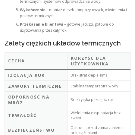
termicznych i systemów odprowadzania wody.
Wykończenie
– montaż desek kompozytowych, oświetlenia i
pokryw termicznych.
Przekazanie klientowi
– gotowe jacuzzi, gotowe do
użytkowania przez cały rok.
Zalety ciężkich układów termicznych
KORZYŚĆ DLA
CECHA
UŻYTKOWNIKA
IZOLACJA RUR
Brak strat ciepła zimą
ZAWORY TERMICZNE
Stabilna temperatura wody
ODPORNOŚĆ NA
Brak ryzyka pęknięcia rur
MRÓZ
Wieloletnia eksploatacja bez
TRWAŁOŚĆ
awarii
Ochrona przed zamarzaniem i
BEZPIECZEŃSTWO
przeciążeniami