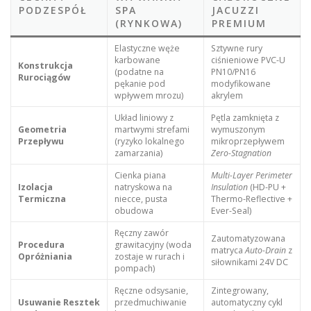
PODZESPÓŁ
SPA
JACUZZI
(RYNKOWA)
PREMIUM
Elastyczne węże
Sztywne rury
karbowane
ciśnieniowe PVC-U
Konstrukcja
(podatne na
PN10/PN16
Rurociągów
pękanie pod
modyfikowane
wpływem mrozu)
akrylem
Układ liniowy z
Pętla zamknięta z
Geometria
martwymi strefami
wymuszonym
Przepływu
(ryzyko lokalnego
mikroprzepływem
zamarzania)
Zero-Stagnation
Cienka piana
Multi-Layer Perimeter
Izolacja
natryskowa na
Insulation
(HD-PU +
Termiczna
niecce, pusta
Thermo-Reflective +
obudowa
Ever-Seal)
Ręczny zawór
Zautomatyzowana
Procedura
grawitacyjny (woda
matryca
Auto-Drain
z
Opróżniania
zostaje w rurach i
siłownikami 24V DC
pompach)
Ręczne odsysanie,
Zintegrowany,
Usuwanie Resztek
przedmuchiwanie
automatyczny cykl