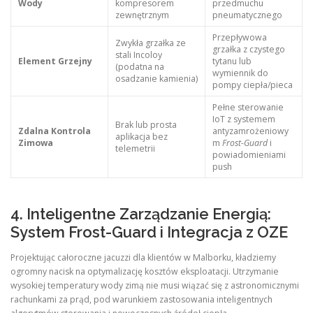
Wody
kompresorem
przedmuchu
zewnętrznym
pneumatycznego
Przepływowa
Zwykła grzałka ze
grzałka z czystego
stali Incoloy
Element Grzejny
tytanu lub
(podatna na
wymiennik do
osadzanie kamienia)
pompy ciepła/pieca
Pełne sterowanie
IoT z systemem
Brak lub prosta
Zdalna Kontrola
antyzamrożeniowy
aplikacja bez
Zimowa
m
Frost-Guard
i
telemetrii
powiadomieniami
push
4. Inteligentne Zarządzanie Energią:
System Frost-Guard i Integracja z OZE
Projektując całoroczne jacuzzi dla klientów w Malborku, kładziemy
ogromny nacisk na optymalizację kosztów eksploatacji. Utrzymanie
wysokiej temperatury wody zimą nie musi wiązać się z astronomicznymi
rachunkami za prąd, pod warunkiem zastosowania inteligentnych