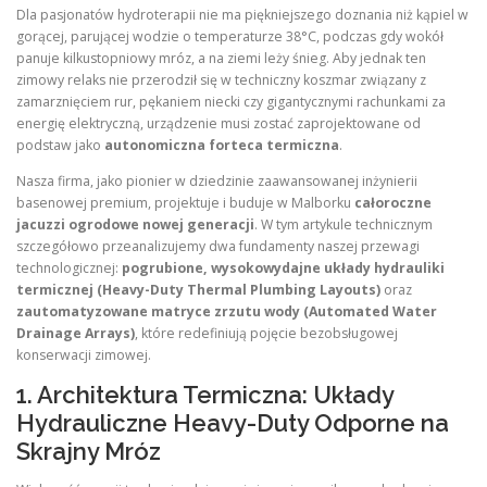
Dla pasjonatów hydroterapii nie ma piękniejszego doznania niż kąpiel w
gorącej, parującej wodzie o temperaturze 38°C, podczas gdy wokół
panuje kilkustopniowy mróz, a na ziemi leży śnieg. Aby jednak ten
zimowy relaks nie przerodził się w techniczny koszmar związany z
zamarznięciem rur, pękaniem niecki czy gigantycznymi rachunkami za
energię elektryczną, urządzenie musi zostać zaprojektowane od
podstaw jako
autonomiczna forteca termiczna
.
Nasza firma, jako pionier w dziedzinie zaawansowanej inżynierii
basenowej premium, projektuje i buduje w Malborku
całoroczne
jacuzzi ogrodowe nowej generacji
. W tym artykule technicznym
szczegółowo przeanalizujemy dwa fundamenty naszej przewagi
technologicznej:
pogrubione, wysokowydajne układy hydrauliki
termicznej (Heavy-Duty Thermal Plumbing Layouts)
oraz
zautomatyzowane matryce zrzutu wody (Automated Water
Drainage Arrays)
, które redefiniują pojęcie bezobsługowej
konserwacji zimowej.
1. Architektura Termiczna: Układy
Hydrauliczne Heavy-Duty Odporne na
Skrajny Mróz