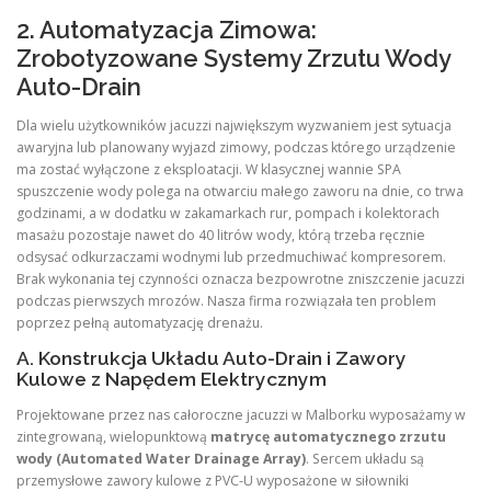
2. Automatyzacja Zimowa:
Zrobotyzowane Systemy Zrzutu Wody
Auto-Drain
Dla wielu użytkowników jacuzzi największym wyzwaniem jest sytuacja
awaryjna lub planowany wyjazd zimowy, podczas którego urządzenie
ma zostać wyłączone z eksploatacji. W klasycznej wannie SPA
spuszczenie wody polega na otwarciu małego zaworu na dnie, co trwa
godzinami, a w dodatku w zakamarkach rur, pompach i kolektorach
masażu pozostaje nawet do 40 litrów wody, którą trzeba ręcznie
odsysać odkurzaczami wodnymi lub przedmuchiwać kompresorem.
Brak wykonania tej czynności oznacza bezpowrotne zniszczenie jacuzzi
podczas pierwszych mrozów. Nasza firma rozwiązała ten problem
poprzez pełną automatyzację drenażu.
A. Konstrukcja Układu Auto-Drain i Zawory
Kulowe z Napędem Elektrycznym
Projektowane przez nas całoroczne jacuzzi w Malborku wyposażamy w
zintegrowaną, wielopunktową
matrycę automatycznego zrzutu
wody (Automated Water Drainage Array)
. Sercem układu są
przemysłowe zawory kulowe z PVC-U wyposażone w siłowniki