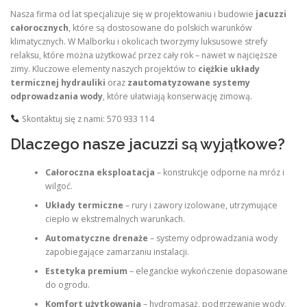
Nasza firma od lat specjalizuje się w projektowaniu i budowie
jacuzzi
całorocznych
, które są dostosowane do polskich warunków
klimatycznych. W Malborku i okolicach tworzymy luksusowe strefy
relaksu, które można użytkować przez cały rok – nawet w najcięższe
zimy. Kluczowe elementy naszych projektów to
ciężkie układy
termicznej hydrauliki
oraz
zautomatyzowane systemy
odprowadzania wody
, które ułatwiają konserwację zimową.
Skontaktuj się z nami: 570 933 114
Dlaczego nasze jacuzzi są wyjątkowe?
Całoroczna eksploatacja
– konstrukcje odporne na mróz i
wilgoć.
Układy termiczne
– rury i zawory izolowane, utrzymujące
ciepło w ekstremalnych warunkach.
Automatyczne drenaże
– systemy odprowadzania wody
zapobiegające zamarzaniu instalacji.
Estetyka premium
– eleganckie wykończenie dopasowane
do ogrodu.
Komfort użytkowania
– hydromasaż, podgrzewanie wody,