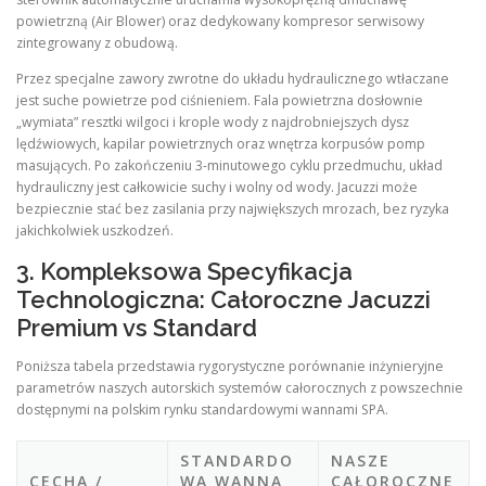
powietrzną (Air Blower) oraz dedykowany kompresor serwisowy
zintegrowany z obudową.
Przez specjalne zawory zwrotne do układu hydraulicznego wtłaczane
jest suche powietrze pod ciśnieniem. Fala powietrzna dosłownie
„wymiata” resztki wilgoci i krople wody z najdrobniejszych dysz
lędźwiowych, kapilar powietrznych oraz wnętrza korpusów pomp
masujących. Po zakończeniu 3-minutowego cyklu przedmuchu, układ
hydrauliczny jest całkowicie suchy i wolny od wody. Jacuzzi może
bezpiecznie stać bez zasilania przy największych mrozach, bez ryzyka
jakichkolwiek uszkodzeń.
3. Kompleksowa Specyfikacja
Technologiczna: Całoroczne Jacuzzi
Premium vs Standard
Poniższa tabela przedstawia rygorystyczne porównanie inżynieryjne
parametrów naszych autorskich systemów całorocznych z powszechnie
dostępnymi na polskim rynku standardowymi wannami SPA.
STANDARDO
NASZE
CECHA /
WA WANNA
CAŁOROCZNE