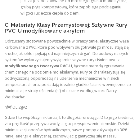
jacuzzi jest odizolowane od mroźnego gruntu monolityczną,
grubą płytą kompozytową, która zapobiega podciąganiu
wilgoci i ucieczce ciepła do ziemi.
C. Materiały Klasy Przemysłowej: Sztywne Rury
PVC-U modyfikowane akrylem
Odrzucamy stosowane powszechnie w branży tanie, elastyczne węże
karbowane z PVC, które pod wpływem długotrwałego mrozu stają się
kruche jak szkło i pękają od najmniejszych drgań. Do budowy naszych
systemów wykorzystujemy wyłącznie sztywne rury ciśnieniowe z
modyfikowanego tworzywa PVC-U
, łączone metodą zgrzewania
chemicznego na poziomie molekularnym. Rury te charakteryzują się
podwyższoną odpornością na uderzenia mechaniczne w niskich
temperaturach oraz posiadają idealnie gładkie ścianki wewnętrzne, co
minimalizuje straty ciśnienia (hf​) obliczane według wzoru Darcy-
Weisbacha:
hf​=f⋅DL​⋅2gv2​
Gdzie f to współczynnik tarcia, L to długość rurociągu, D to jego średnica,
v to prędkość przepływu wody, a g to przyspieszenie ziemskie. Dzięki
minimalizacji oporów hydraulicznych, nasze pompy zużywają do 30%
mniej energii elektrycznej, zachowując gigantyczną siłę masażu.