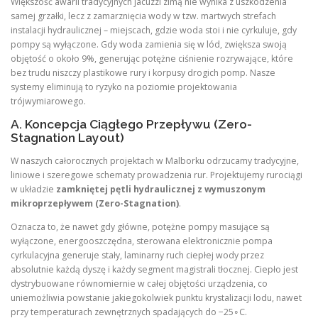
Większość awarii tradycyjnych jacuzzi zimą nie wynika z uszkodzenia
samej grzałki, lecz z zamarznięcia wody w tzw. martwych strefach
instalacji hydraulicznej – miejscach, gdzie woda stoi i nie cyrkuluje, gdy
pompy są wyłączone. Gdy woda zamienia się w lód, zwiększa swoją
objętość o około 9%, generując potężne ciśnienie rozrywające, które
bez trudu niszczy plastikowe rury i korpusy drogich pomp. Nasze
systemy eliminują to ryzyko na poziomie projektowania
trójwymiarowego.
A. Koncepcja Ciągłego Przepływu (Zero-
Stagnation Layout)
W naszych całorocznych projektach w Malborku odrzucamy tradycyjne,
liniowe i szeregowe schematy prowadzenia rur. Projektujemy rurociągi
w układzie
zamkniętej pętli hydraulicznej z wymuszonym
mikroprzepływem (Zero-Stagnation)
.
Oznacza to, że nawet gdy główne, potężne pompy masujące są
wyłączone, energooszczędna, sterowana elektronicznie pompa
cyrkulacyjna generuje stały, laminarny ruch ciepłej wody przez
absolutnie każdą dyszę i każdy segment magistrali tłocznej. Ciepło jest
dystrybuowane równomiernie w całej objętości urządzenia, co
uniemożliwia powstanie jakiegokolwiek punktu krystalizacji lodu, nawet
przy temperaturach zewnętrznych spadających do −25∘C.