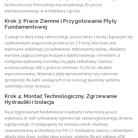
techniczną oraz fotorealistyczną wizualizację 3D jacuzzi
wkomponowanego w architekturę ogrodu.
Krok 3: Prace Ziemne i Przygotowanie Płyty
Fundamentowej
Z uwagi na dużą masę całorocznego jacuzzi (wraz z wodą i kąpiącymi się
użytkownikami waga może przekraczać 2.5 tony), kluczowe jest
wykonanie stabilnego posadowienia. Wykonujemy wykop, układamy
warstwę zagęszczonego kruszywa stabilizowanego cementem, a
następnie wylewamy monolityczną płytę żelbetową z betonu
wodoszczelnego W8 o grubości minimum 15-20 cm, idealnie
wypoziomowaną. Wewnątrz płyty wprowadzamy rury osłonowe
(przepusty) dla kabli zasilających oraz rurociąg spustowy systemu
automatycznego drenażu.
Krok 4: Montaż Technologiczny, Zgrzewanie
Hydrauliki i Izolacja
Na przygotowanym fundamencie osadzamy ramę nośną jacuzzi
wykonaną ze stali cynkowanej ogniowo lub zaimpregnowanego drewna
egzotycznego. Przystępujemy do montażu niecki i budowy
zaawansowanej architektury rur PVC-U. Instalujemy zawory z siłownikami
układu
Auto-Drain
, podłączamy pompy, systemy filtracji szklanej AFM