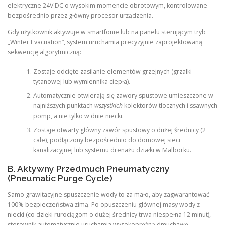
elektryczne 24V DC o wysokim momencie obrotowym, kontrolowane
bezpośrednio przez główny procesor urządzenia.
Gdy użytkownik aktywuje w smartfonie lub na panelu sterującym tryb
„Winter Evacuation”, system uruchamia precyzyjnie zaprojektowaną
sekwencję algorytmiczną:
Zostaje odcięte zasilanie elementów grzejnych (grzałki
tytanowej lub wymiennika ciepła).
Automatycznie otwierają się zawory spustowe umieszczone w
najniższych punktach
wszystkich
kolektorów tłocznych i ssawnych
pomp, a nie tylko w dnie niecki.
Zostaje otwarty główny zawór spustowy o dużej średnicy (2
cale), podłączony bezpośrednio do domowej sieci
kanalizacyjnej lub systemu drenażu działki w Malborku.
B. Aktywny Przedmuch Pneumatyczny
(Pneumatic Purge Cycle)
Samo grawitacyjne spuszczenie wody to za mało, aby zagwarantować
100% bezpieczeństwa zimą. Po opuszczeniu głównej masy wody z
niecki (co dzięki rurociągom o dużej średnicy trwa niespełna 12 minut),
sterownik automatycznie uruchamia wysokoprężną dmuchawę