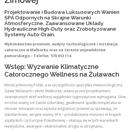
Zimowej
Projektowanie i Budowa Luksusowych Wanien
SPA Odpornych na Skrajne Warunki
Atmosferyczne. Zaawansowane Układy
Hydrauliczne High-Duty oraz Zrobotyzowane
Systemy Auto-Drain.
Wykonawstwo premium, audyty technologiczne i instalacje
całoroczne w Malborku oraz na terenie województwa
pomorskiego – Telefon: 570 933 114
Wstęp: Wyzwanie Klimatyczne
Całorocznego Wellness na Żuławach
Klimat północnej Polski, a w szczególności specyfika meteorologiczna
Żuław Wiślanych i okolic Malborka, stawia przed projektantami
zewnętrznych stref wellness wyjątkowo rygorystyczne wymagania. Silne,
mroźne wiatry od Zatoki Gdańskiej, gwałtowne spadki temperatur w
okresie zimowym oraz wysoka wilgotność powietrza sprawiają, że
standardowe, seryjne wanny SPA – produkowane masowo w krajach
azjatyckich czy Europie Południowej – okazują się w tych warunkach
niewydolne, awaryjne i ekstremalnie drogie w utrzymaniu.