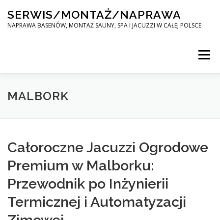
Skip
SERWIS/MONTAŻ/NAPRAWA
to
content
NAPRAWA BASENÓW, MONTAŻ SAUNY, SPA I JACUZZI W CAŁEJ POLSCE
Menu
SPA SERWIS
MALBORK
MONTAŻ SAUNY, SPA, JACUZI W CAŁEJ POLSCE
Całoroczne Jacuzzi Ogrodowe
Premium w Malborku:
KONTAKT
Przewodnik po Inżynierii
Termicznej i Automatyzacji