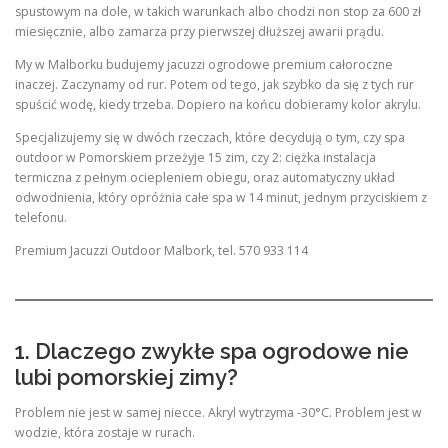
spustowym na dole, w takich warunkach albo chodzi non stop za 600 zł
miesięcznie, albo zamarza przy pierwszej dłuższej awarii prądu.
My w Malborku budujemy jacuzzi ogrodowe premium całoroczne
inaczej. Zaczynamy od rur. Potem od tego, jak szybko da się z tych rur
spuścić wodę, kiedy trzeba. Dopiero na końcu dobieramy kolor akrylu.
Specjalizujemy się w dwóch rzeczach, które decydują o tym, czy spa
outdoor w Pomorskiem przeżyje 15 zim, czy 2: ciężka instalacja
termiczna z pełnym ociepleniem obiegu, oraz automatyczny układ
odwodnienia, który opróżnia całe spa w 14 minut, jednym przyciskiem z
telefonu.
Premium Jacuzzi Outdoor Malbork, tel. 570 933 114
1. Dlaczego zwykłe spa ogrodowe nie
lubi pomorskiej zimy?
Problem nie jest w samej niecce. Akryl wytrzyma -30°C. Problem jest w
wodzie, która zostaje w rurach.