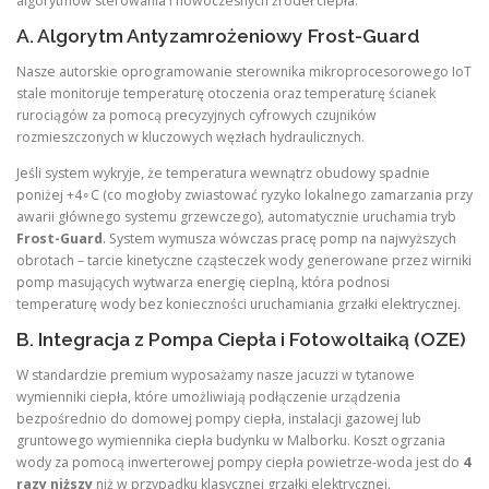
algorytmów sterowania i nowoczesnych źródeł ciepła.
A. Algorytm Antyzamrożeniowy Frost-Guard
Nasze autorskie oprogramowanie sterownika mikroprocesorowego IoT
stale monitoruje temperaturę otoczenia oraz temperaturę ścianek
rurociągów za pomocą precyzyjnych cyfrowych czujników
rozmieszczonych w kluczowych węzłach hydraulicznych.
Jeśli system wykryje, że temperatura wewnątrz obudowy spadnie
poniżej +4∘C (co mogłoby zwiastować ryzyko lokalnego zamarzania przy
awarii głównego systemu grzewczego), automatycznie uruchamia tryb
Frost-Guard
. System wymusza wówczas pracę pomp na najwyższych
obrotach – tarcie kinetyczne cząsteczek wody generowane przez wirniki
pomp masujących wytwarza energię cieplną, która podnosi
temperaturę wody bez konieczności uruchamiania grzałki elektrycznej.
B. Integracja z Pompa Ciepła i Fotowoltaiką (OZE)
W standardzie premium wyposażamy nasze jacuzzi w tytanowe
wymienniki ciepła, które umożliwiają podłączenie urządzenia
bezpośrednio do domowej pompy ciepła, instalacji gazowej lub
gruntowego wymiennika ciepła budynku w Malborku. Koszt ogrzania
wody za pomocą inwerterowej pompy ciepła powietrze-woda jest do
4
razy niższy
niż w przypadku klasycznej grzałki elektrycznej.