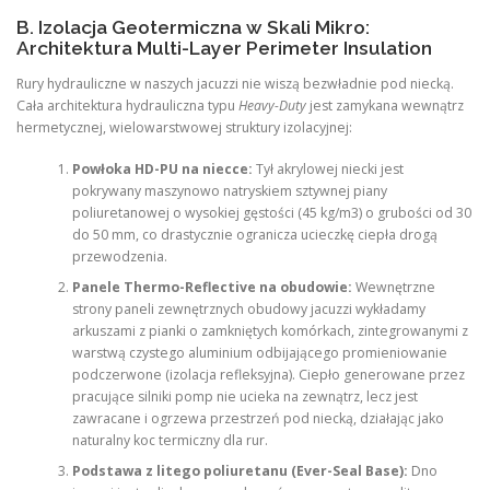
B. Izolacja Geotermiczna w Skali Mikro:
Architektura Multi-Layer Perimeter Insulation
Rury hydrauliczne w naszych jacuzzi nie wiszą bezwładnie pod niecką.
Cała architektura hydrauliczna typu
Heavy-Duty
jest zamykana wewnątrz
hermetycznej, wielowarstwowej struktury izolacyjnej:
Powłoka HD-PU na niecce:
Tył akrylowej niecki jest
pokrywany maszynowo natryskiem sztywnej piany
poliuretanowej o wysokiej gęstości (45 kg/m3) o grubości od 30
do 50 mm, co drastycznie ogranicza ucieczkę ciepła drogą
przewodzenia.
Panele Thermo-Reflective na obudowie:
Wewnętrzne
strony paneli zewnętrznych obudowy jacuzzi wykładamy
arkuszami z pianki o zamkniętych komórkach, zintegrowanymi z
warstwą czystego aluminium odbijającego promieniowanie
podczerwone (izolacja refleksyjna). Ciepło generowane przez
pracujące silniki pomp nie ucieka na zewnątrz, lecz jest
zawracane i ogrzewa przestrzeń pod niecką, działając jako
naturalny koc termiczny dla rur.
Podstawa z litego poliuretanu (Ever-Seal Base):
Dno