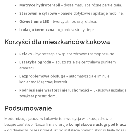
Matryce hydroterapii
– dysze masujące różne partie ciała.
Sterowanie cyfrowe
– panele dotykowe i aplikacje mobilne.
Oświetlenie LED
– tworzy atmosferę relaksu.
Izolacja termiczna
– ogranicza straty ciepła.
Korzyści dla mieszkańców Łukowa
Relaks
– hydroterapia wspiera zdrowie i samopoczucie.
Estetyka ogrodu
– jacuzzi staje się centralnym punktem
aranżacji.
Bezproblemowa obsługa
– automatyzacja eliminuje
konieczność ręcznej kontroli.
Podniesienie wartości nieruchomości
– luksusowa instalacja
zwiększa prestiż domu.
Podsumowanie
Modernizacja jacuzzi w Łukowie to inwestycja w luksus, zdrowie i
bezpieczeństwo. Nasza firma oferuje
kompleksowe usługi pod klucz
– od diagnozy, przez projekt, aż po instalację nowych skorup high-gloss i