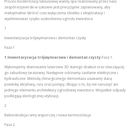
Proces modernizacji luksusowej wanny spa realizowany przez nasz
zespół inżynierski w Łukowie jest precyzyjnie zaplanowany, aby
maksymalnie skrócić czas wyłączenia obiektu z eksploatacji i
wyeliminować ryzyko uszkodzenia ogrodu inwestora.
1
Inwentaryzacja trójwymiarowa i demontaż czysty
Faza 1
1.Inwentaryzacja trójwymiarowa i demontaż czysty:
Faza 1.
Wykonujemy skanowanie laserowe 3D starego dżakuzi oraz otaczającej
go zabudowy tarasowej. Następnie odcinamy zasilanie elektryczne i
hydrauliczne. Metodą chirurgicznego demontażu usuwamy starą
powłokę akrylową, rury oraz pompy, dbając o to, by nie naruszyć ani
jednego elementu architektury ogrodowej inwestora. Wszystkie odpady
podlegają ekologicznej utylizacji.
2
Rekonstrukcja ramy wsporczej i nowa termoizolacja
Faza 2