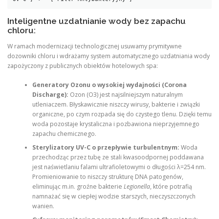
Inteligentne uzdatnianie wody bez zapachu
chloru:
W ramach modernizacji technologicznej usuwamy prymitywne
dozowniki chloru i wdrażamy system automatycznego uzdatniania wody
zapożyczony z publicznych obiektów hotelowych spa:
Generatory Ozonu o wysokiej wydajności (Corona
Discharge):
Ozon (O3​) jest najsilniejszym naturalnym
utleniaczem. Błyskawicznie niszczy wirusy, bakterie i związki
organiczne, po czym rozpada się do czystego tlenu. Dzięki temu
woda pozostaje krystaliczna i pozbawiona nieprzyjemnego
zapachu chemicznego.
Sterylizatory UV-C o przepływie turbulentnym:
Woda
przechodząc przez tubę ze stali kwasoodpornej poddawana
jest naświetlaniu falami ultrafioletowymi o długości λ=254 nm.
Promieniowanie to niszczy strukturę DNA patogenów,
eliminując m.in. groźne bakterie
Legionella
, które potrafią
namnażać się w ciepłej wodzie starszych, nieczyszczonych
wanien.