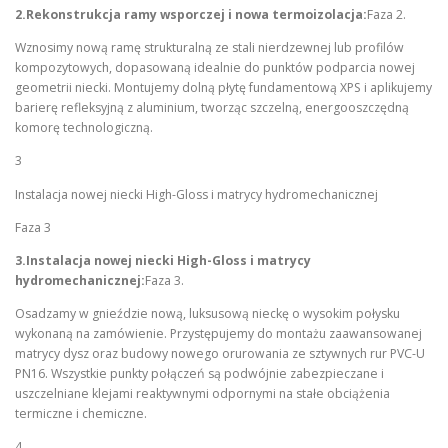
2.Rekonstrukcja ramy wsporczej i nowa termoizolacja:
Faza 2.
Wznosimy nową ramę strukturalną ze stali nierdzewnej lub profilów
kompozytowych, dopasowaną idealnie do punktów podparcia nowej
geometrii niecki. Montujemy dolną płytę fundamentową XPS i aplikujemy
barierę refleksyjną z aluminium, tworząc szczelną, energooszczędną
komorę technologiczną.
3
Instalacja nowej niecki High-Gloss i matrycy hydromechanicznej
Faza 3
3.Instalacja nowej niecki High-Gloss i matrycy
hydromechanicznej:
Faza 3.
Osadzamy w gnieździe nową, luksusową nieckę o wysokim połysku
wykonaną na zamówienie. Przystępujemy do montażu zaawansowanej
matrycy dysz oraz budowy nowego orurowania ze sztywnych rur PVC-U
PN16. Wszystkie punkty połączeń są podwójnie zabezpieczane i
uszczelniane klejami reaktywnymi odpornymi na stałe obciążenia
termiczne i chemiczne.
4