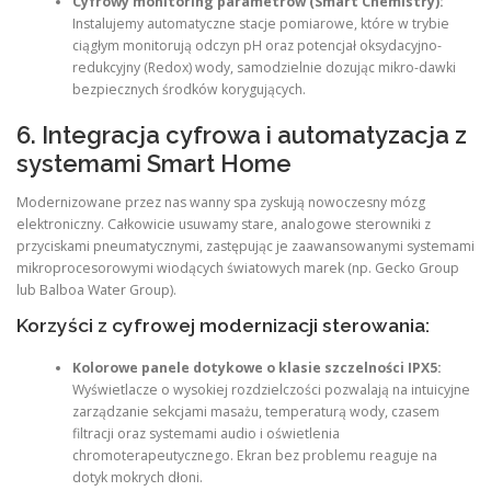
Cyfrowy monitoring parametrów (Smart Chemistry):
Instalujemy automatyczne stacje pomiarowe, które w trybie
ciągłym monitorują odczyn pH oraz potencjał oksydacyjno-
redukcyjny (Redox) wody, samodzielnie dozując mikro-dawki
bezpiecznych środków korygujących.
6. Integracja cyfrowa i automatyzacja z
systemami Smart Home
Modernizowane przez nas wanny spa zyskują nowoczesny mózg
elektroniczny. Całkowicie usuwamy stare, analogowe sterowniki z
przyciskami pneumatycznymi, zastępując je zaawansowanymi systemami
mikroprocesorowymi wiodących światowych marek (np. Gecko Group
lub Balboa Water Group).
Korzyści z cyfrowej modernizacji sterowania:
Kolorowe panele dotykowe o klasie szczelności IPX5:
Wyświetlacze o wysokiej rozdzielczości pozwalają na intuicyjne
zarządzanie sekcjami masażu, temperaturą wody, czasem
filtracji oraz systemami audio i oświetlenia
chromoterapeutycznego. Ekran bez problemu reaguje na
dotyk mokrych dłoni.