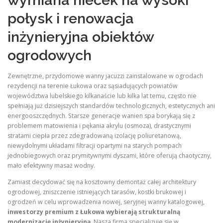
wymiana niecek na wysoki
połysk i renowacja
inżynieryjna obiektów
ogrodowych
Zewnętrzne, przydomowe wanny jacuzzi zainstalowane w ogrodach
rezydencji na terenie Łukowa oraz sąsiadujących powiatów
województwa lubelskiego kilkanaście lub kilka lat temu, często nie
spełniają już dzisiejszych standardów technologicznych, estetycznych ani
energooszczędnych. Starsze generacje wanien spa borykają się z
problemem matowienia i pękania akrylu (osmoza), drastycznymi
stratami ciepła przez zdegradowaną izolację poliuretanową,
niewydolnymi układami filtracji opartymi na starych pompach
jednobiegowych oraz prymitywnymi dyszami, które oferują chaotyczny,
mało efektywny masaż wodny.
Zamiast decydować się na kosztowny demontaż całej architektury
ogrodowej, zniszczenie istniejących tarasów, kostki brukowej i
ogrodzeń w celu wprowadzenia nowej, seryjnej wanny katalogowej,
inwestorzy premium z Łukowa wybierają strukturalną
modernizację inżynieryjną
. Nasza firma specjalizuje się w