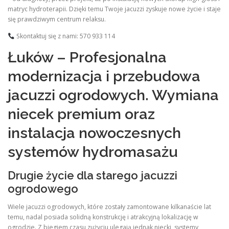
matryc hydroterapii. Dzięki temu Twoje jacuzzi zyskuje nowe życie i staje
się prawdziwym centrum relaksu.
Skontaktuj się z nami: 570 933 114
Łuków – Profesjonalna
modernizacja i przebudowa
jacuzzi ogrodowych. Wymiana
niecek premium oraz
instalacja nowoczesnych
systemów hydromasażu
Drugie życie dla starego jacuzzi
ogrodowego
Wiele jacuzzi ogrodowych, które zostały zamontowane kilkanaście lat
temu, nadal posiada solidną konstrukcję i atrakcyjną lokalizację w
ogrodzie. Z biegiem czasu zużyciu ulegają jednak niecki, systemy