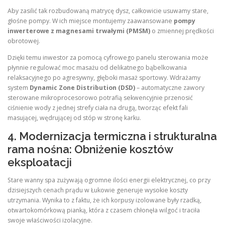
Aby zasilić tak rozbudowaną matrycę dysz, całkowicie usuwamy stare,
głośne pompy. W ich miejsce montujemy zaawansowane
pompy
inwerterowe z magnesami trwałymi (PMSM)
o zmiennej prędkości
obrotowej.
Dzięki temu inwestor za pomocą cyfrowego panelu sterowania może
płynnie regulować moc masażu od delikatnego bąbelkowania
relaksacyjnego po agresywny, głęboki masaż sportowy. Wdrażamy
system
Dynamic Zone Distribution (DSD)
– automatyczne zawory
sterowane mikroprocesorowo potrafią sekwencyjnie przenosić
ciśnienie wody z jednej strefy ciała na drugą, tworząc efekt fali
masującej, wędrującej od stóp w stronę karku.
4. Modernizacja termiczna i strukturalna
rama nośna: Obniżenie kosztów
eksploatacji
Stare wanny spa zużywają ogromne ilości energii elektrycznej, co przy
dzisiejszych cenach prądu w Łukowie generuje wysokie koszty
utrzymania. Wynika to z faktu, że ich korpusy izolowane były rzadką,
otwartokomórkową pianką, która z czasem chłonęła wilgoć i traciła
swoje właściwości izolacyjne.