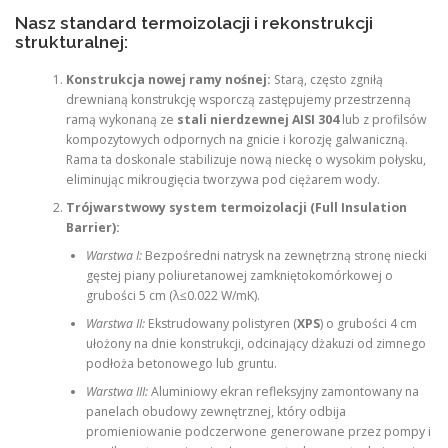
Nasz standard termoizolacji i rekonstrukcji
strukturalnej:
Konstrukcja nowej ramy nośnej:
Starą, często zgniłą
drewnianą konstrukcję wsporczą zastępujemy przestrzenną
ramą wykonaną ze
stali nierdzewnej AISI 304
lub z profilsów
kompozytowych odpornych na gnicie i korozję galwaniczną.
Rama ta doskonale stabilizuje nową nieckę o wysokim połysku,
eliminując mikrougięcia tworzywa pod ciężarem wody.
Trójwarstwowy system termoizolacji (Full Insulation
Barrier):
Warstwa I:
Bezpośredni natrysk na zewnętrzną stronę niecki
gęstej piany poliuretanowej zamkniętokomórkowej o
grubości 5 cm (λ≤0.022 W/mK).
Warstwa II:
Ekstrudowany polistyren (
XPS
) o grubości 4 cm
ułożony na dnie konstrukcji, odcinający dżakuzi od zimnego
podłoża betonowego lub gruntu.
Warstwa III:
Aluminiowy ekran refleksyjny zamontowany na
panelach obudowy zewnętrznej, który odbija
promieniowanie podczerwone generowane przez pompy i