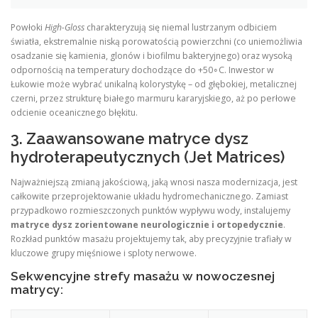
Powłoki
High-Gloss
charakteryzują się niemal lustrzanym odbiciem
światła, ekstremalnie niską porowatością powierzchni (co uniemożliwia
osadzanie się kamienia, glonów i biofilmu bakteryjnego) oraz wysoką
odpornością na temperatury dochodzące do +50∘C. Inwestor w
Łukowie może wybrać unikalną kolorystykę – od głębokiej, metalicznej
czerni, przez strukturę białego marmuru kararyjskiego, aż po perłowe
odcienie oceanicznego błękitu.
3. Zaawansowane matryce dysz
hydroterapeutycznych (Jet Matrices)
Najważniejszą zmianą jakościową, jaką wnosi nasza modernizacja, jest
całkowite przeprojektowanie układu hydromechanicznego. Zamiast
przypadkowo rozmieszczonych punktów wypływu wody, instalujemy
matryce dysz zorientowane neurologicznie i ortopedycznie
.
Rozkład punktów masażu projektujemy tak, aby precyzyjnie trafiały w
kluczowe grupy mięśniowe i sploty nerwowe.
Sekwencyjne strefy masażu w nowoczesnej
matrycy: