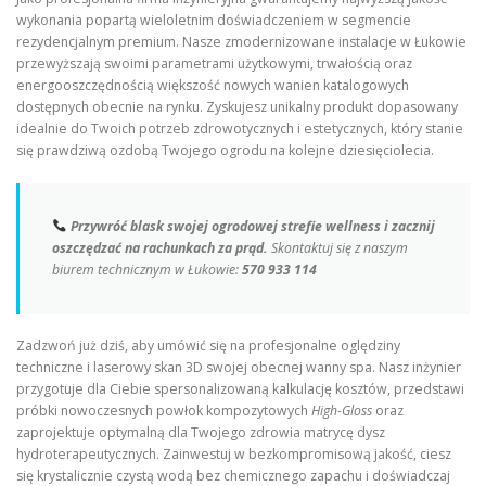
wykonania popartą wieloletnim doświadczeniem w segmencie
rezydencjalnym premium. Nasze zmodernizowane instalacje w Łukowie
przewyższają swoimi parametrami użytkowymi, trwałością oraz
energooszczędnością większość nowych wanien katalogowych
dostępnych obecnie na rynku. Zyskujesz unikalny produkt dopasowany
idealnie do Twoich potrzeb zdrowotycznych i estetycznych, który stanie
się prawdziwą ozdobą Twojego ogrodu na kolejne dziesięciolecia.
Przywróć blask swojej ogrodowej strefie wellness i zacznij
oszczędzać na rachunkach za prąd.
Skontaktuj się z naszym
biurem technicznym w Łukowie:
570 933 114
Zadzwoń już dziś, aby umówić się na profesjonalne oględziny
techniczne i laserowy skan 3D swojej obecnej wanny spa. Nasz inżynier
przygotuje dla Ciebie spersonalizowaną kalkulację kosztów, przedstawi
próbki nowoczesnych powłok kompozytowych
High-Gloss
oraz
zaprojektuje optymalną dla Twojego zdrowia matrycę dysz
hydroterapeutycznych. Zainwestuj w bezkompromisową jakość, ciesz
się krystalicznie czystą wodą bez chemicznego zapachu i doświadczaj