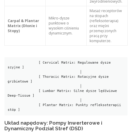
zwyrodnieniowych.
Masaż receptorów
na stopach
Mikro-dysze
Carpal & Plantar
(refleksoterapia)
punktowe o
Matrix (Dłonie i
oraz mięśni
wysokim ciśnieniu
Stopy)
przemęczonych
dynamicznym.
pracą przy
komputerze.
               [ Cervical Matrix: Regulowane dysze 
szyjne ]

                                   │

               [ Thoracic Matrix: Rotacyjne dysze 
grzbietowe ]

                                   │

               [ Lumbar Matrix: Silne dysze lędźwiowe 
Deep-Tissue ]

                                   │

               [ Plantar Matrix: Punkty refleksoterapii 
Układ napędowy: Pompy Inwerterowe i
Dynamiczny Podział Stref (DSD)