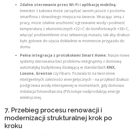
Zdalne sterowanie przez Wi-Fi i aplikację mobilną:
Inwestor z Łukowa może zarządzać swoim jacuzzi z poziomu
smartfona z dowolnego miejsca na świecie. Wracając zimą z
pracy, może zdalnie uruchomić ogrzewanie wody i podnieść
temperaturę z ekonomicznych +22∘C do komfortowych +38∘C,
włączyć podświetlenie oraz sekwencję masażu, tak aby dżakuzi
było gotowe do użycia dokładnie w momencie przyjazdu do
domu.
Pełna integracja z protokołami Smart Home:
Nasze nowe
systemy sterowania bez problemu integrujemy z domową
automatyką budynkową działającą w standardach
KNX,
Loxone, Grenton
czy Fibaro. Pozwala to na tworzenie
inteligentnych zależności energetycznych – na przykład dżakuzi
podgrzewa wodę intensywniej w momentach, gdy domowa
instalacja fotowoltaiczna (PV) notuje nadprodukcję energii
elektrycznej.
7. Przebieg procesu renowacji i
modernizacji strukturalnej krok po
kroku