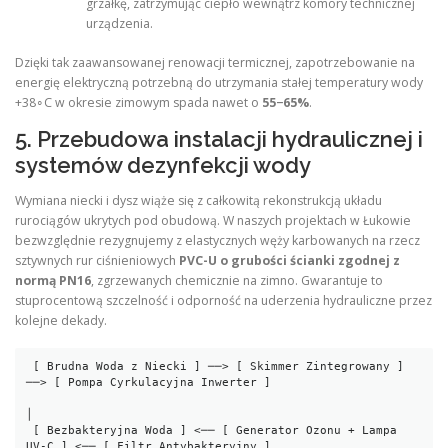
grzałkę, zatrzymując ciepło wewnątrz komory technicznej
urządzenia.
Dzięki tak zaawansowanej renowacji termicznej, zapotrzebowanie na
energię elektryczną potrzebną do utrzymania stałej temperatury wody
+38∘C w okresie zimowym spada nawet o
55−65%
.
5. Przebudowa instalacji hydraulicznej i
systemów dezynfekcji wody
Wymiana niecki i dysz wiąże się z całkowitą rekonstrukcją układu
rurociągów ukrytych pod obudową. W naszych projektach w Łukowie
bezwzględnie rezygnujemy z elastycznych węży karbowanych na rzecz
sztywnych rur ciśnieniowych
PVC-U o grubości ścianki zgodnej z
normą PN16
, zgrzewanych chemicznie na zimno. Gwarantuje to
stuprocentową szczelność i odporność na uderzenia hydrauliczne przez
kolejne dekady.
 [ Brudna Woda z Niecki ] ──> [ Skimmer Zintegrowany ] 
──> [ Pompa Cyrkulacyjna Inwerter ]

│

 [ Bezbakteryjna Woda ] <── [ Generator Ozonu + Lampa 