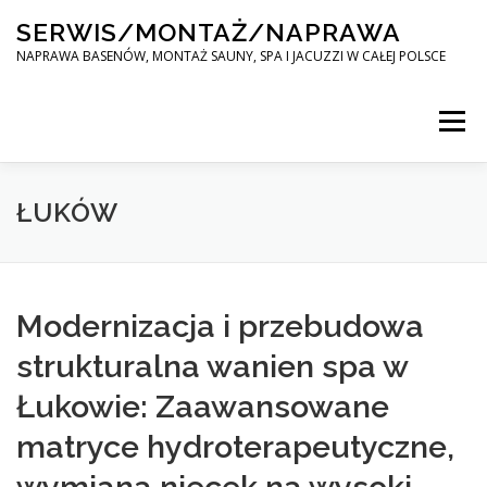
Skip
SERWIS/MONTAŻ/NAPRAWA
to
content
NAPRAWA BASENÓW, MONTAŻ SAUNY, SPA I JACUZZI W CAŁEJ POLSCE
Menu
SPA SERWIS
ŁUKÓW
MONTAŻ SAUNY, SPA, JACUZI W CAŁEJ POLSCE
Modernizacja i przebudowa
strukturalna wanien spa w
KONTAKT
Łukowie: Zaawansowane
matryce hydroterapeutyczne,