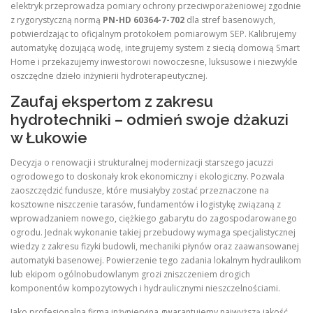
elektryk przeprowadza pomiary ochrony przeciwporażeniowej zgodnie
z rygorystyczną normą
PN-HD 60364-7-702
dla stref basenowych,
potwierdzając to oficjalnym protokołem pomiarowym SEP. Kalibrujemy
automatykę dozującą wodę, integrujemy system z siecią domową Smart
Home i przekazujemy inwestorowi nowoczesne, luksusowe i niezwykle
oszczędne dzieło inżynierii hydroterapeutycznej.
Zaufaj ekspertom z zakresu
hydrotechniki – odmień swoje dżakuzi
w Łukowie
Decyzja o renowacji i strukturalnej modernizacji starszego jacuzzi
ogrodowego to doskonały krok ekonomiczny i ekologiczny. Pozwala
zaoszczędzić fundusze, które musiałyby zostać przeznaczone na
kosztowne niszczenie tarasów, fundamentów i logistykę związaną z
wprowadzaniem nowego, ciężkiego gabarytu do zagospodarowanego
ogrodu. Jednak wykonanie takiej przebudowy wymaga specjalistycznej
wiedzy z zakresu fizyki budowli, mechaniki płynów oraz zaawansowanej
automatyki basenowej. Powierzenie tego zadania lokalnym hydraulikom
lub ekipom ogólnobudowlanym grozi zniszczeniem drogich
komponentów kompozytowych i hydraulicznymi nieszczelnościami.
Jako profesjonalna firma inżynieryjna gwarantujemy najwyższą jakość