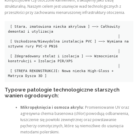
kompozytowe czy otoczone kamieniem, traktujemy jako bazę
strukturalną. Naszym celem jest usunięcie wad technologicznych z
przeszłości przy zachowaniu nienaruszonej infrastruktury otoczenia.
 [ Stara, zmatowiona niecka akrylowa ] ──> Całkowity 
demontaż i utylizacja

                                                   │

 [ Uszkodzona/Niewydolna instalacja PVC ] ──> Wymiana na 
sztywne rury PVC-U PN16

                                                   │

 [ Zdegradowany stelaż i izolacja ] ──> Wzmocnienie 
konstrukcji + Izolacja PIR/XPS

                                                   │

 [ STREFA REKONSTRUKCJI: Nowa niecka High-Gloss + 
Typowe patologie technologiczne starszych
wanien ogrodowych:
Mikropęknięcia i osmoza akrylu:
Promieniowanie UV oraz
agresywna chemia basenowa (chlor) powodują odbarwienia,
łuszczenie się powłoki zewnętrznej oraz powstawanie
pęcherzy osmotycznych, które są niemożliwe do usunięcia
metodami polerskimi.