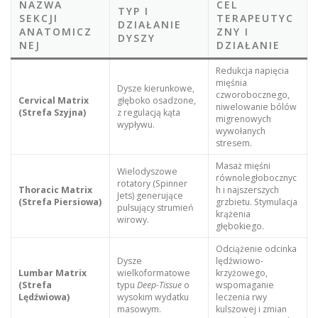
NAZWA
CEL
TYP I
SEKCJI
TERAPEUTYC
DZIAŁANIE
ANATOMICZ
ZNY I
DYSZY
NEJ
DZIAŁANIE
Redukcja napięcia
mięśnia
Dysze kierunkowe,
czworobocznego,
Cervical Matrix
głęboko osadzone,
niwelowanie bólów
(Strefa Szyjna)
z regulacją kąta
migrenowych
wypływu.
wywołanych
stresem.
Masaż mięśni
Wielodyszowe
równoległobocznyc
rotatory (Spinner
Thoracic Matrix
h i najszerszych
Jets) generujące
(Strefa Piersiowa)
grzbietu. Stymulacja
pulsujący strumień
krążenia
wirowy.
głębokiego.
Odciążenie odcinka
Dysze
lędźwiowo-
Lumbar Matrix
wielkoformatowe
krzyżowego,
(Strefa
typu
Deep-Tissue
o
wspomaganie
Lędźwiowa)
wysokim wydatku
leczenia rwy
masowym.
kulszowej i zmian