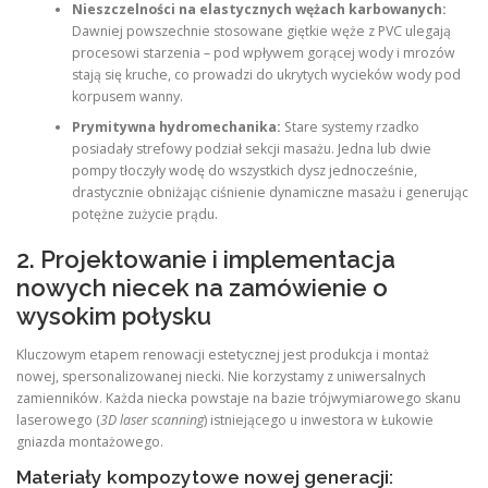
Nieszczelności na elastycznych wężach karbowanych:
Dawniej powszechnie stosowane giętkie węże z PVC ulegają
procesowi starzenia – pod wpływem gorącej wody i mrozów
stają się kruche, co prowadzi do ukrytych wycieków wody pod
korpusem wanny.
Prymitywna hydromechanika:
Stare systemy rzadko
posiadały strefowy podział sekcji masażu. Jedna lub dwie
pompy tłoczyły wodę do wszystkich dysz jednocześnie,
drastycznie obniżając ciśnienie dynamiczne masażu i generując
potężne zużycie prądu.
2. Projektowanie i implementacja
nowych niecek na zamówienie o
wysokim połysku
Kluczowym etapem renowacji estetycznej jest produkcja i montaż
nowej, spersonalizowanej niecki. Nie korzystamy z uniwersalnych
zamienników. Każda niecka powstaje na bazie trójwymiarowego skanu
laserowego (
3D laser scanning
) istniejącego u inwestora w Łukowie
gniazda montażowego.
Materiały kompozytowe nowej generacji: