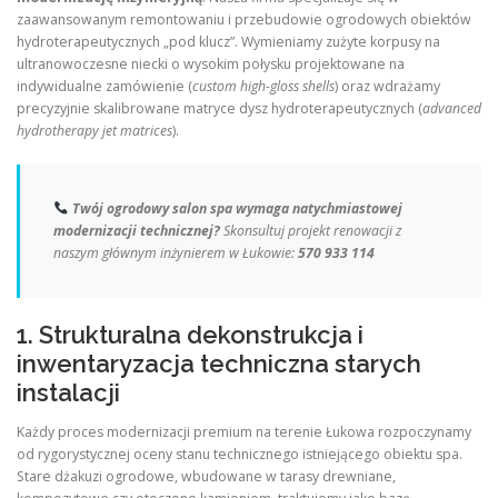
zaawansowanym remontowaniu i przebudowie ogrodowych obiektów
hydroterapeutycznych „pod klucz”. Wymieniamy zużyte korpusy na
ultranowoczesne niecki o wysokim połysku projektowane na
indywidualne zamówienie (
custom high-gloss shells
) oraz wdrażamy
precyzyjnie skalibrowane matryce dysz hydroterapeutycznych (
advanced
hydrotherapy jet matrices
).
Twój ogrodowy salon spa wymaga natychmiastowej
modernizacji technicznej?
Skonsultuj projekt renowacji z
naszym głównym inżynierem w Łukowie:
570 933 114
1. Strukturalna dekonstrukcja i
inwentaryzacja techniczna starych
instalacji
Każdy proces modernizacji premium na terenie Łukowa rozpoczynamy
od rygorystycznej oceny stanu technicznego istniejącego obiektu spa.
Stare dżakuzi ogrodowe, wbudowane w tarasy drewniane,