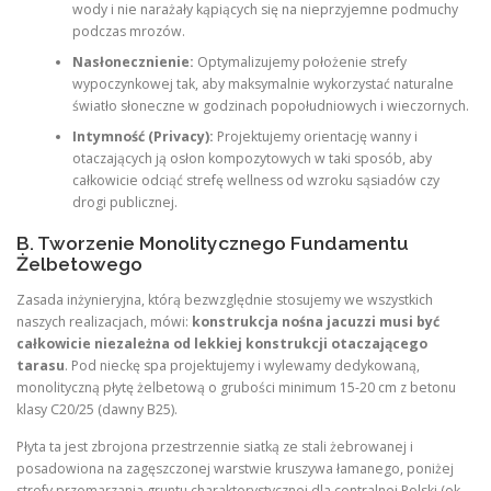
wody i nie narażały kąpiących się na nieprzyjemne podmuchy
podczas mrozów.
Nasłonecznienie:
Optymalizujemy położenie strefy
wypoczynkowej tak, aby maksymalnie wykorzystać naturalne
światło słoneczne w godzinach popołudniowych i wieczornych.
Intymność (Privacy):
Projektujemy orientację wanny i
otaczających ją osłon kompozytowych w taki sposób, aby
całkowicie odciąć strefę wellness od wzroku sąsiadów czy
drogi publicznej.
B. Tworzenie Monolitycznego Fundamentu
Żelbetowego
Zasada inżynieryjna, którą bezwzględnie stosujemy we wszystkich
naszych realizacjach, mówi:
konstrukcja nośna jacuzzi musi być
całkowicie niezależna od lekkiej konstrukcji otaczającego
tarasu
. Pod nieckę spa projektujemy i wylewamy dedykowaną,
monolityczną płytę żelbetową o grubości minimum 15-20 cm z betonu
klasy C20/25 (dawny B25).
Płyta ta jest zbrojona przestrzennie siatką ze stali żebrowanej i
posadowiona na zagęszczonej warstwie kruszywa łamanego, poniżej
strefy przemarzania gruntu charakterystycznej dla centralnej Polski (ok.