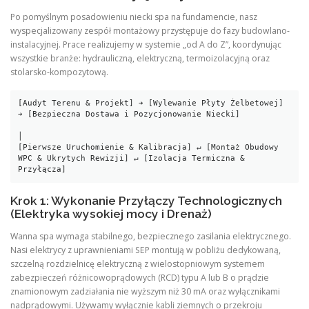
Po pomyślnym posadowieniu niecki spa na fundamencie, nasz
wyspecjalizowany zespół montażowy przystępuje do fazy budowlano-
instalacyjnej. Prace realizujemy w systemie „od A do Z”, koordynując
wszystkie branże: hydrauliczną, elektryczną, termoizolacyjną oraz
stolarsko-kompozytową.
[Audyt Terenu & Projekt] ➔ [Wylewanie Płyty Żelbetowej] 
➔ [Bezpieczna Dostawa i Pozycjonowanie Niecki]

│

[Pierwsze Uruchomienie & Kalibracja] ↵ [Montaż Obudowy 
WPC & Ukrytych Rewizji] ↵ [Izolacja Termiczna & 
Krok 1: Wykonanie Przyłączy Technologicznych
(Elektryka wysokiej mocy i Drenaż)
Wanna spa wymaga stabilnego, bezpiecznego zasilania elektrycznego.
Nasi elektrycy z uprawnieniami SEP montują w pobliżu dedykowaną,
szczelną rozdzielnicę elektryczną z wielostopniowym systemem
zabezpieczeń różnicowoprądowych (RCD) typu A lub B o prądzie
znamionowym zadziałania nie wyższym niż 30 mA oraz wyłącznikami
nadprądowymi. Używamy wyłącznie kabli ziemnych o przekroju