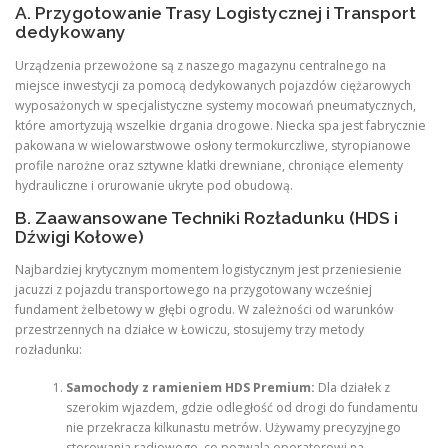
A. Przygotowanie Trasy Logistycznej i Transport
dedykowany
Urządzenia przewożone są z naszego magazynu centralnego na
miejsce inwestycji za pomocą dedykowanych pojazdów ciężarowych
wyposażonych w specjalistyczne systemy mocowań pneumatycznych,
które amortyzują wszelkie drgania drogowe. Niecka spa jest fabrycznie
pakowana w wielowarstwowe osłony termokurczliwe, styropianowe
profile narożne oraz sztywne klatki drewniane, chroniące elementy
hydrauliczne i orurowanie ukryte pod obudową.
B. Zaawansowane Techniki Rozładunku (HDS i
Dźwigi Kołowe)
Najbardziej krytycznym momentem logistycznym jest przeniesienie
jacuzzi z pojazdu transportowego na przygotowany wcześniej
fundament żelbetowy w głębi ogrodu. W zależności od warunków
przestrzennych na działce w Łowiczu, stosujemy trzy metody
rozładunku:
Samochody z ramieniem HDS Premium:
Dla działek z
szerokim wjazdem, gdzie odległość od drogi do fundamentu
nie przekracza kilkunastu metrów. Używamy precyzyjnego
sterowania radiowego, co pozwala operatorowi na