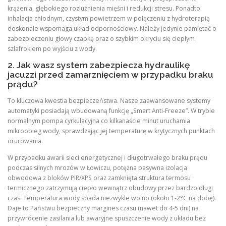
krążenia, głębokiego rozluźnienia mięśni i redukcji stresu. Ponadto
inhalacja chłodnym, czystym powietrzem w połączeniu z hydroterapią
doskonale wspomaga układ odpornościowy. Należy jedynie pamiętać o
zabezpieczeniu głowy czapką oraz o szybkim okryciu się ciepłym
szlafrokiem po wyjściu z wody.
2. Jak wasz system zabezpiecza hydraulikę
jacuzzi przed zamarznięciem w przypadku braku
prądu?
To kluczowa kwestia bezpieczeństwa. Nasze zaawansowane systemy
automatyki posiadają wbudowaną funkcję „Smart Anti-Freeze”. W trybie
normalnym pompa cyrkulacyjna co kilkanaście minut uruchamia
mikroobieg wody, sprawdzając jej temperaturę w krytycznych punktach
orurowania.
W przypadku awarii sieci energetycznej i długotrwałego braku prądu
podczas silnych mrozów w Łowiczu, potężna pasywna izolacja
obwodowa z bloków PIR/XPS oraz zamknięta struktura termosu
termicznego zatrzymują ciepło wewnątrz obudowy przez bardzo długi
czas. Temperatura wody spada niezwykle wolno (około 1-2°C na dobę).
Daje to Państwu bezpieczny margines czasu (nawet do 4-5 dni) na
przywrócenie zasilania lub awaryjne spuszczenie wody z układu bez