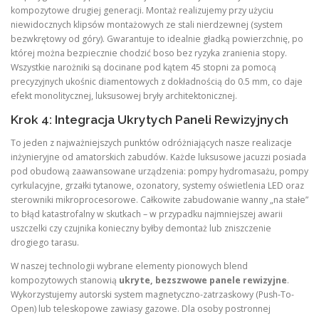
kompozytowe drugiej generacji. Montaż realizujemy przy użyciu
niewidocznych klipsów montażowych ze stali nierdzewnej (system
bezwkrętowy od góry). Gwarantuje to idealnie gładką powierzchnię, po
której można bezpiecznie chodzić boso bez ryzyka zranienia stopy.
Wszystkie narożniki są docinane pod kątem 45 stopni za pomocą
precyzyjnych ukośnic diamentowych z dokładnością do 0.5 mm, co daje
efekt monolitycznej, luksusowej bryły architektonicznej.
Krok 4: Integracja Ukrytych Paneli Rewizyjnych
To jeden z najważniejszych punktów odróżniających nasze realizacje
inżynieryjne od amatorskich zabudów. Każde luksusowe jacuzzi posiada
pod obudową zaawansowane urządzenia: pompy hydromasażu, pompy
cyrkulacyjne, grzałki tytanowe, ozonatory, systemy oświetlenia LED oraz
sterowniki mikroprocesorowe. Całkowite zabudowanie wanny „na stałe”
to błąd katastrofalny w skutkach – w przypadku najmniejszej awarii
uszczelki czy czujnika konieczny byłby demontaż lub zniszczenie
drogiego tarasu.
W naszej technologii wybrane elementy pionowych blend
kompozytowych stanowią
ukryte, bezszwowe panele rewizyjne
.
Wykorzystujemy autorski system magnetyczno-zatrzaskowy (Push-To-
Open) lub teleskopowe zawiasy gazowe. Dla osoby postronnej