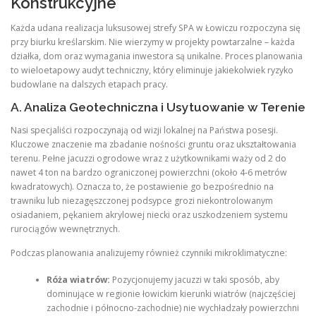
Konstrukcyjne
Każda udana realizacja luksusowej strefy SPA w Łowiczu rozpoczyna się
przy biurku kreślarskim. Nie wierzymy w projekty powtarzalne – każda
działka, dom oraz wymagania inwestora są unikalne. Proces planowania
to wieloetapowy audyt techniczny, który eliminuje jakiekolwiek ryzyko
budowlane na dalszych etapach pracy.
A. Analiza Geotechniczna i Usytuowanie w Terenie
Nasi specjaliści rozpoczynają od wizji lokalnej na Państwa posesji.
Kluczowe znaczenie ma zbadanie nośności gruntu oraz ukształtowania
terenu. Pełne jacuzzi ogrodowe wraz z użytkownikami waży od 2 do
nawet 4 ton na bardzo ograniczonej powierzchni (około 4-6 metrów
kwadratowych). Oznacza to, że postawienie go bezpośrednio na
trawniku lub niezagęszczonej podsypce grozi niekontrolowanym
osiadaniem, pękaniem akrylowej niecki oraz uszkodzeniem systemu
rurociągów wewnętrznych.
Podczas planowania analizujemy również czynniki mikroklimatyczne:
Róża wiatrów:
Pozycjonujemy jacuzzi w taki sposób, aby
dominujące w regionie łowickim kierunki wiatrów (najczęściej
zachodnie i północno-zachodnie) nie wychładzały powierzchni