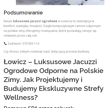
Podsumowanie
Nasze
luksusowe jacuzzi ogrodowe
w Łowiczu to inwestycja w
komfort, estetykę i trwałość. Dzięki kompozytowym ramom odpornym
na polskie zimy oferujemy rozwiązania, które pozwalają cieszyć się
relaksem przez cały rok.
Zadzwoń: 570 933 114
Czy chcesz, żebym rozwinął część dotyczącą procesu budowy
Łowicz – Luksusowe Jacuzzi
Ogrodowe Odporne na Polskie
Zimy. Jak Projektujemy i
Budujemy Ekskluzywne Strefy
Wellness?