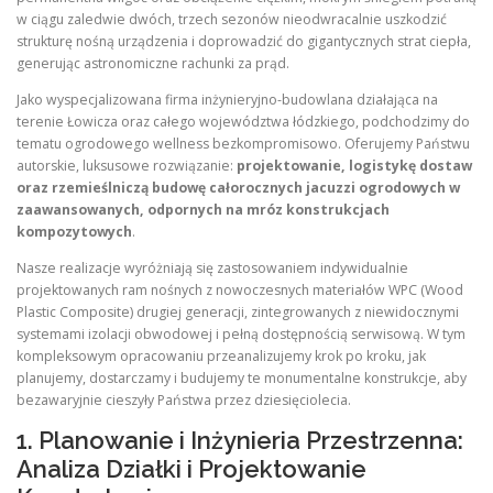
w ciągu zaledwie dwóch, trzech sezonów nieodwracalnie uszkodzić
strukturę nośną urządzenia i doprowadzić do gigantycznych strat ciepła,
generując astronomiczne rachunki za prąd.
Jako wyspecjalizowana firma inżynieryjno-budowlana działająca na
terenie Łowicza oraz całego województwa łódzkiego, podchodzimy do
tematu ogrodowego wellness bezkompromisowo. Oferujemy Państwu
autorskie, luksusowe rozwiązanie:
projektowanie, logistykę dostaw
oraz rzemieślniczą budowę całorocznych jacuzzi ogrodowych w
zaawansowanych, odpornych na mróz konstrukcjach
kompozytowych
.
Nasze realizacje wyróżniają się zastosowaniem indywidualnie
projektowanych ram nośnych z nowoczesnych materiałów WPC (Wood
Plastic Composite) drugiej generacji, zintegrowanych z niewidocznymi
systemami izolacji obwodowej i pełną dostępnością serwisową. W tym
kompleksowym opracowaniu przeanalizujemy krok po kroku, jak
planujemy, dostarczamy i budujemy te monumentalne konstrukcje, aby
bezawaryjnie cieszyły Państwa przez dziesięciolecia.
1. Planowanie i Inżynieria Przestrzenna:
Analiza Działki i Projektowanie