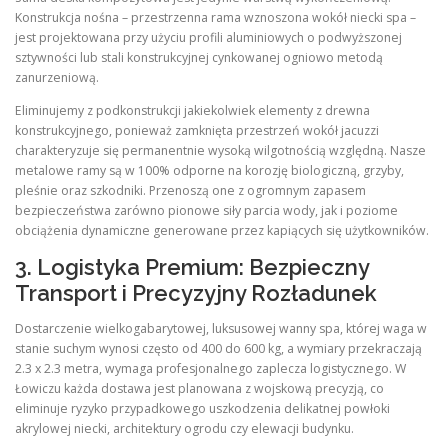
Konstrukcja nośna – przestrzenna rama wznoszona wokół niecki spa –
jest projektowana przy użyciu profili aluminiowych o podwyższonej
sztywności lub stali konstrukcyjnej cynkowanej ogniowo metodą
zanurzeniową.
Eliminujemy z podkonstrukcji jakiekolwiek elementy z drewna
konstrukcyjnego, ponieważ zamknięta przestrzeń wokół jacuzzi
charakteryzuje się permanentnie wysoką wilgotnością względną. Nasze
metalowe ramy są w 100% odporne na korozję biologiczną, grzyby,
pleśnie oraz szkodniki. Przenoszą one z ogromnym zapasem
bezpieczeństwa zarówno pionowe siły parcia wody, jak i poziome
obciążenia dynamiczne generowane przez kapiących się użytkowników.
3. Logistyka Premium: Bezpieczny
Transport i Precyzyjny Rozładunek
Dostarczenie wielkogabarytowej, luksusowej wanny spa, której waga w
stanie suchym wynosi często od 400 do 600 kg, a wymiary przekraczają
2.3 x 2.3 metra, wymaga profesjonalnego zaplecza logistycznego. W
Łowiczu każda dostawa jest planowana z wojskową precyzją, co
eliminuje ryzyko przypadkowego uszkodzenia delikatnej powłoki
akrylowej niecki, architektury ogrodu czy elewacji budynku.