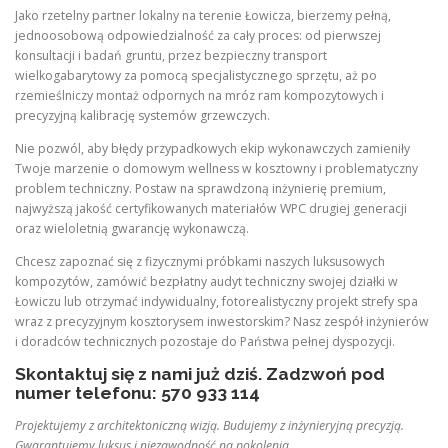
Jako rzetelny partner lokalny na terenie Łowicza, bierzemy pełną,
jednoosobową odpowiedzialność za cały proces: od pierwszej
konsultacji i badań gruntu, przez bezpieczny transport
wielkogabarytowy za pomocą specjalistycznego sprzętu, aż po
rzemieślniczy montaż odpornych na mróz ram kompozytowych i
precyzyjną kalibrację systemów grzewczych.
Nie pozwól, aby błędy przypadkowych ekip wykonawczych zamieniły
Twoje marzenie o domowym wellness w kosztowny i problematyczny
problem techniczny. Postaw na sprawdzoną inżynierię premium,
najwyższą jakość certyfikowanych materiałów WPC drugiej generacji
oraz wieloletnią gwarancję wykonawczą.
Chcesz zapoznać się z fizycznymi próbkami naszych luksusowych
kompozytów, zamówić bezpłatny audyt techniczny swojej działki w
Łowiczu lub otrzymać indywidualny, fotorealistyczny projekt strefy spa
wraz z precyzyjnym kosztorysem inwestorskim? Nasz zespół inżynierów
i doradców technicznych pozostaje do Państwa pełnej dyspozycji.
Skontaktuj się z nami już dziś. Zadzwoń pod
numer telefonu: 570 933 114
Projektujemy z architektoniczną wizją. Budujemy z inżynieryjną precyzją.
Gwarantujemy luksus i niezawodność na pokolenia.