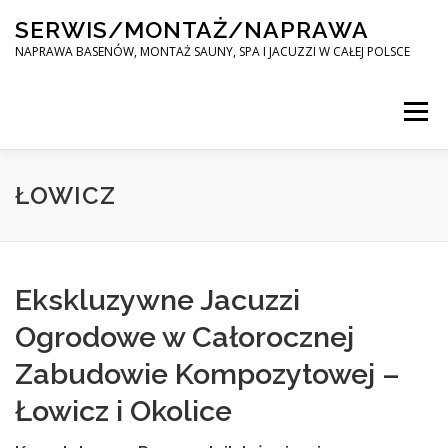
Skip
SERWIS/MONTAŻ/NAPRAWA
to
content
NAPRAWA BASENÓW, MONTAŻ SAUNY, SPA I JACUZZI W CAŁEJ POLSCE
Menu
SPA SERWIS
ŁOWICZ
MONTAŻ SAUNY, SPA, JACUZI W CAŁEJ POLSCE
Ekskluzywne Jacuzzi
Ogrodowe w Całorocznej
KONTAKT
Zabudowie Kompozytowej –
Łowicz i Okolice