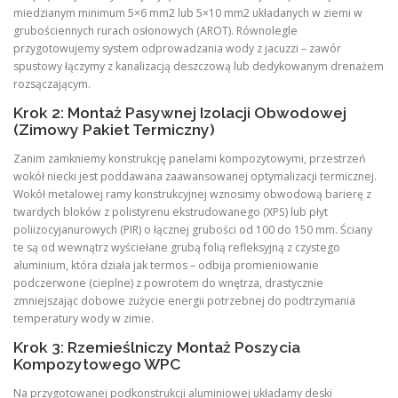
miedzianym minimum 5×6 mm2 lub 5×10 mm2 układanych w ziemi w
grubościennych rurach osłonowych (AROT). Równolegle
przygotowujemy system odprowadzania wody z jacuzzi – zawór
spustowy łączymy z kanalizacją deszczową lub dedykowanym drenażem
rozsączającym.
Krok 2: Montaż Pasywnej Izolacji Obwodowej
(Zimowy Pakiet Termiczny)
Zanim zamkniemy konstrukcję panelami kompozytowymi, przestrzeń
wokół niecki jest poddawana zaawansowanej optymalizacji termicznej.
Wokół metalowej ramy konstrukcyjnej wznosimy obwodową barierę z
twardych bloków z polistyrenu ekstrudowanego (XPS) lub płyt
poliizocyjanurowych (PIR) o łącznej grubości od 100 do 150 mm. Ściany
te są od wewnątrz wyściełane grubą folią refleksyjną z czystego
aluminium, która działa jak termos – odbija promieniowanie
podczerwone (cieplne) z powrotem do wnętrza, drastycznie
zmniejszając dobowe zużycie energii potrzebnej do podtrzymania
temperatury wody w zimie.
Krok 3: Rzemieślniczy Montaż Poszycia
Kompozytowego WPC
Na przygotowanej podkonstrukcji aluminiowej układamy deski