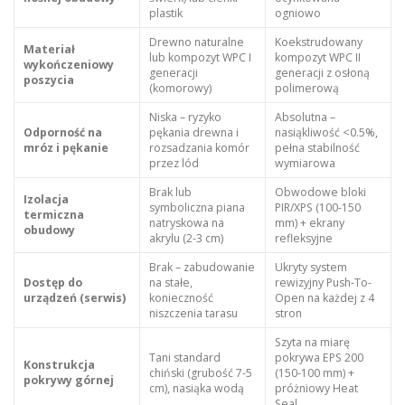
plastik
ogniowo
Drewno naturalne
Koekstrudowany
Materiał
lub kompozyt WPC I
kompozyt WPC II
wykończeniowy
generacji
generacji z osłoną
poszycia
(komorowy)
polimerową
Niska – ryzyko
Absolutna –
Odporność na
pękania drewna i
nasiąkliwość <0.5%,
mróz i pękanie
rozsadzania komór
pełna stabilność
przez lód
wymiarowa
Brak lub
Obwodowe bloki
Izolacja
symboliczna piana
PIR/XPS (100-150
termiczna
natryskowa na
mm) + ekrany
obudowy
akrylu (2-3 cm)
refleksyjne
Brak – zabudowanie
Ukryty system
Dostęp do
na stałe,
rewizyjny Push-To-
urządzeń (serwis)
konieczność
Open na każdej z 4
niszczenia tarasu
stron
Szyta na miarę
Tani standard
pokrywa EPS 200
Konstrukcja
chiński (grubość 7-5
(150-100 mm) +
pokrywy górnej
cm), nasiąka wodą
próżniowy Heat
Seal