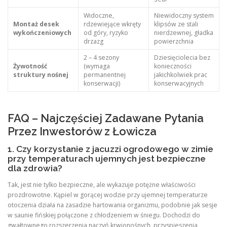
Widoczne,
Niewidoczny system
Montaż desek
rdzewiejące wkręty
klipsów ze stali
wykończeniowych
od góry, ryzyko
nierdzewnej, gładka
drzazg
powierzchnia
2 – 4 sezony
Dziesięciolecia bez
Żywotność
(wymaga
konieczności
struktury nośnej
permanentnej
jakichkolwiek prac
konserwacji)
konserwacyjnych
FAQ – Najczęściej Zadawane Pytania
Przez Inwestorów z Łowicza
1. Czy korzystanie z jacuzzi ogrodowego w zimie
przy temperaturach ujemnych jest bezpieczne
dla zdrowia?
Tak, jest nie tylko bezpieczne, ale wykazuje potężne właściwości
prozdrowotne. Kąpiel w gorącej wodzie przy ujemnej temperaturze
otoczenia działa na zasadzie hartowania organizmu, podobnie jak sesje
w saunie fińskiej połączone z chłodzeniem w śniegu. Dochodzi do
gwałtownego rozszerzenia naczyń krwionośnych, przyspieszenia