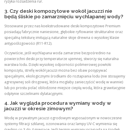
ryzyka rozsadzenia rur.
3. Czy deski kompozytowe wokół jacuzzi nie
będą śliskie po zamarznięciu wychlapanej wody?
Stosowane przez nas koekstrudowane deski kompozytowe Premium
posiadają fabrycznie naniesione, głębokie ryflowanie strukturalne oraz
specjalną teksturę imitującą naturalne słoje drewna o wysokiej klasie
antypoślizgowości (R11-R12).
Oczywiście, jeśli wychlapana woda zamarznie bezpośrednio na
powierzchni deski przy temperaturze ujemnej, stworzy się naturalna
warstwa lodu. Dzięki wysokiej odporności polimerowej powłoki
kompozytu, strefę wokół jacuzzi można bez obaw posypywać
specjalnymi, ekologicznymi środkami do roztapiania lodu (nie stosujemy
agresywnej soli drogowej, która mogłaby zanieczyścić wodę w wannie)
lub po prostu polać oblodzone miejsce ciepłą wodą, która grawitacyjnie
odpłynie szczelinami dylatacyjnymi.
4. Jak wygląda procedura wymiany wody w
jacuzzi w okresie zimowym?
Wodę w prywatnym jacuzzi ogrodowym wyposażonym w nowoczesne
systemy filtracji szklanej, ozonowania oraz lampy UV-C wymienia się
średnio co 3 do 4 miesiące. Jeśli termin wymiany przypada na środek