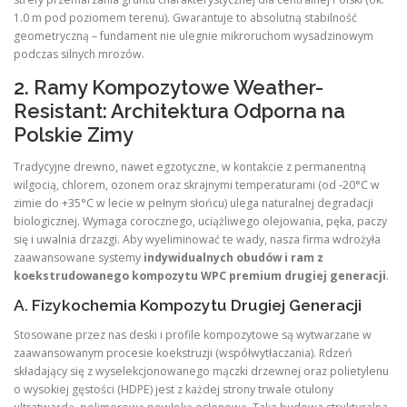
1.0 m pod poziomem terenu). Gwarantuje to absolutną stabilność
geometryczną – fundament nie ulegnie mikroruchom wysadzinowym
podczas silnych mrozów.
2. Ramy Kompozytowe Weather-
Resistant: Architektura Odporna na
Polskie Zimy
Tradycyjne drewno, nawet egzotyczne, w kontakcie z permanentną
wilgocią, chlorem, ozonem oraz skrajnymi temperaturami (od -20°C w
zimie do +35°C w lecie w pełnym słońcu) ulega naturalnej degradacji
biologicznej. Wymaga corocznego, uciążliwego olejowania, pęka, paczy
się i uwalnia drzazgi. Aby wyeliminować te wady, nasza firma wdrożyła
zaawansowane systemy
indywidualnych obudów i ram z
koekstrudowanego kompozytu WPC premium drugiej generacji
.
A. Fizykochemia Kompozytu Drugiej Generacji
Stosowane przez nas deski i profile kompozytowe są wytwarzane w
zaawansowanym procesie koekstruzji (współwytłaczania). Rdzeń
składający się z wyselekcjonowanego mączki drzewnej oraz polietylenu
o wysokiej gęstości (HDPE) jest z każdej strony trwale otulony