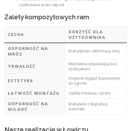
użytkowania przez cały rok.
Zalety kompozytowych ram
KORZYŚĆ DLA
CECHA
UŻYTKOWNIKA
ODPORNOŚĆ NA
Brak pęknięć i deformacji zimą
MRÓZ
Wieloletnia eksploatacja bez
TRWAŁOŚĆ
utraty jakości
Elegancki wygląd dopasowany
ESTETYKA
do ogrodu
ŁATWOŚĆ MONTAŻU
Szybka instalacja i serwis
ODPORNOŚĆ NA
Brak pleśni i degradacji
WILGOĆ
materiału
Nasze realizacje w Łowiczu