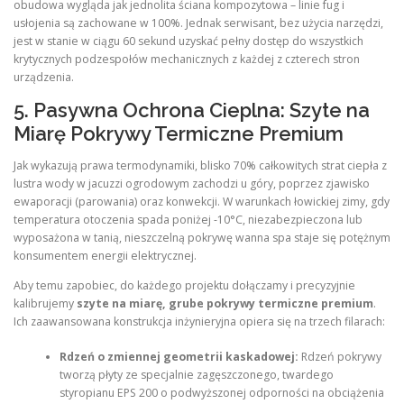
obudowa wygląda jak jednolita ściana kompozytowa – linie fug i
usłojenia są zachowane w 100%. Jednak serwisant, bez użycia narzędzi,
jest w stanie w ciągu 60 sekund uzyskać pełny dostęp do wszystkich
krytycznych podzespołów mechanicznych z każdej z czterech stron
urządzenia.
5. Pasywna Ochrona Cieplna: Szyte na
Miarę Pokrywy Termiczne Premium
Jak wykazują prawa termodynamiki, blisko 70% całkowitych strat ciepła z
lustra wody w jacuzzi ogrodowym zachodzi u góry, poprzez zjawisko
ewaporacji (parowania) oraz konwekcji. W warunkach łowickiej zimy, gdy
temperatura otoczenia spada poniżej -10°C, niezabezpieczona lub
wyposażona w tanią, nieszczelną pokrywę wanna spa staje się potężnym
konsumentem energii elektrycznej.
Aby temu zapobiec, do każdego projektu dołączamy i precyzyjnie
kalibrujemy
szyte na miarę, grube pokrywy termiczne premium
.
Ich zaawansowana konstrukcja inżynieryjna opiera się na trzech filarach:
Rdzeń o zmiennej geometrii kaskadowej:
Rdzeń pokrywy
tworzą płyty ze specjalnie zagęszczonego, twardego
styropianu EPS 200 o podwyższonej odporności na obciążenia