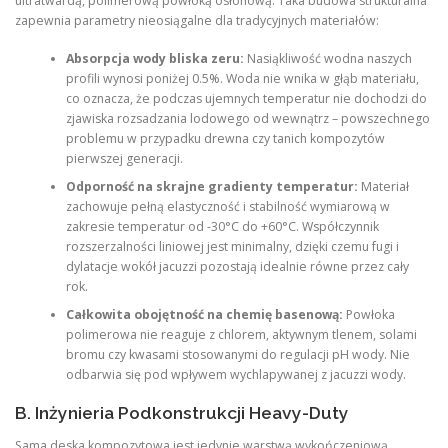
ultratwardą, polimerową powłoką osłonową. Taka budowa strukturalna
zapewnia parametry nieosiągalne dla tradycyjnych materiałów:
Absorpcja wody bliska zeru:
Nasiąkliwość wodna naszych
profili wynosi poniżej 0.5%. Woda nie wnika w głąb materiału,
co oznacza, że podczas ujemnych temperatur nie dochodzi do
zjawiska rozsadzania lodowego od wewnątrz – powszechnego
problemu w przypadku drewna czy tanich kompozytów
pierwszej generacji.
Odporność na skrajne gradienty temperatur:
Materiał
zachowuje pełną elastyczność i stabilność wymiarową w
zakresie temperatur od -30°C do +60°C. Współczynnik
rozszerzalności liniowej jest minimalny, dzięki czemu fugi i
dylatacje wokół jacuzzi pozostają idealnie równe przez cały
rok.
Całkowita obojętność na chemię basenową:
Powłoka
polimerowa nie reaguje z chlorem, aktywnym tlenem, solami
bromu czy kwasami stosowanymi do regulacji pH wody. Nie
odbarwia się pod wpływem wychlapywanej z jacuzzi wody.
B. Inżynieria Podkonstrukcji Heavy-Duty
Sama deska kompozytowa jest jedynie warstwą wykończeniową.