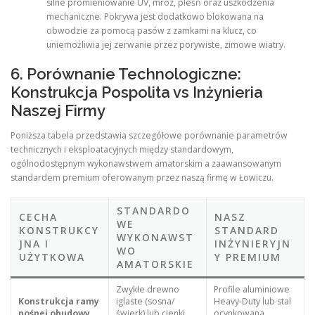
silne promieniowanie UV, mróz, pleśń oraz uszkodzenia
mechaniczne. Pokrywa jest dodatkowo blokowana na
obwodzie za pomocą pasów z zamkami na klucz, co
uniemożliwia jej zerwanie przez porywiste, zimowe wiatry.
6. Porównanie Technologiczne:
Konstrukcja Pospolita vs Inżynieria
Naszej Firmy
Poniższa tabela przedstawia szczegółowe porównanie parametrów
technicznych i eksploatacyjnych między standardowym,
ogólnodostępnym wykonawstwem amatorskim a zaawansowanym
standardem premium oferowanym przez naszą firmę w Łowiczu.
STANDARDO
CECHA
NASZ
WE
KONSTRUKCY
STANDARD
WYKONAWST
JNA I
INŻYNIERYJN
WO
UŻYTKOWA
Y PREMIUM
AMATORSKIE
Zwykłe drewno
Profile aluminiowe
Konstrukcja ramy
iglaste (sosna/
Heavy-Duty lub stal
nośnej obudowy
świerk) lub cienki
ocynkowana