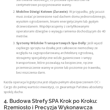
centymetrowe pozycjonowanie wanny.
Mobilne Dźwigi Kołowe (Żurawie):
W przypadku, gdy jacuzzi
musi zostać przeniesione nad dachem domu jednorodzinnego,
wysokim ogrodzeniem, liniami energetycznymi lub gęstym
drzewostanem. Współpracujemy z certyfikowanymi
operatorami dźwigów o wysięgu ramienia dochodzącym do 40
metrów.
Systemy Wózków Transportowych Spa-Dolly:
Jeśli wjazd
ciężkiego sprzętu na działkę jest całkowicie niemożliwy ze
względu na zagospodarowaną architekturę ogrodową,
stosujemy specjalistyczne wózki gąsienicowe i rampy
transportowe, które pozwalają na bezpieczne, ręczne
przemieszczenie wanny w pionie lub poziomie po trawniku,
bez niszczenia darni.
Każda operacja logistyczna jest objęta pełnym ubezpieczeniem OC i
Cargo do pełnej wartości inwestycji, co gwarantuje Państwu absolutny
spokój ducha.
4. Budowa Strefy SPA Krok po Kroku:
Rzemiosło i Precyzja Wykonawcza