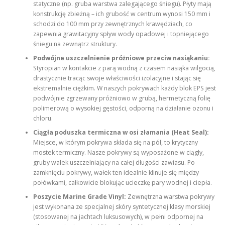
statyczne (np. gruba warstwa zalegającego śniegu). Płyty mają
konstrukcję zbieżną – ich grubość w centrum wynosi 150 mm i
schodzi do 100 mm przy zewnętrznych krawędziach, co
zapewnia grawitacyjny spływ wody opadowej i topniejącego
śniegu na zewnątrz struktury.
Podwójne uszczelnienie próżniowe przeciw nasiąkaniu:
Styropian w kontakcie z parą wodną z czasem nasiąka wilgocią,
drastycznie tracąc swoje właściwości izolacyjne i stając się
ekstremalnie ciężkim. W naszych pokrywach każdy blok EPS jest
podwójnie zgrzewany próżniowo w grubą, hermetyczną folię
polimerową o wysokiej gęstości, odporną na działanie ozonu i
chloru.
Ciągła poduszka termiczna w osi złamania (Heat Seal):
Miejsce, w którym pokrywa składa się na pół, to krytyczny
mostek termiczny. Nasze pokrywy są wyposażone w ciągły,
gruby wałek uszczelniający na całej długości zawiasu. Po
zamknięciu pokrywy, wałek ten idealnie klinuje się między
połówkami, całkowicie blokując ucieczkę pary wodnej i ciepła.
Poszycie Marine Grade Vinyl:
Zewnętrzna warstwa pokrywy
jest wykonana ze specjalnej skóry syntetycznej klasy morskiej
(stosowanej na jachtach luksusowych), w pełni odpornej na