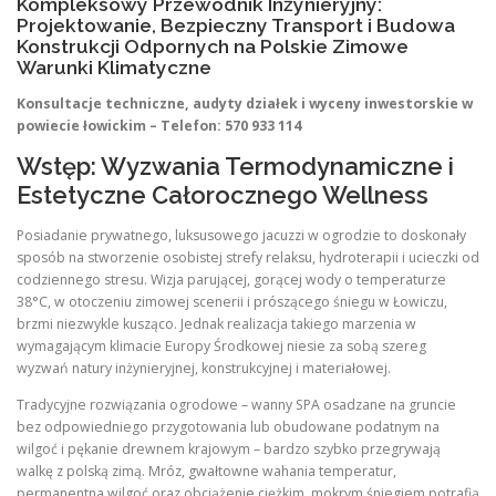
Kompleksowy Przewodnik Inżynieryjny:
Projektowanie, Bezpieczny Transport i Budowa
Konstrukcji Odpornych na Polskie Zimowe
Warunki Klimatyczne
Konsultacje techniczne, audyty działek i wyceny inwestorskie w
powiecie łowickim – Telefon: 570 933 114
Wstęp: Wyzwania Termodynamiczne i
Estetyczne Całorocznego Wellness
Posiadanie prywatnego, luksusowego jacuzzi w ogrodzie to doskonały
sposób na stworzenie osobistej strefy relaksu, hydroterapii i ucieczki od
codziennego stresu. Wizja parującej, gorącej wody o temperaturze
38°C, w otoczeniu zimowej scenerii i prószącego śniegu w Łowiczu,
brzmi niezwykle kusząco. Jednak realizacja takiego marzenia w
wymagającym klimacie Europy Środkowej niesie za sobą szereg
wyzwań natury inżynieryjnej, konstrukcyjnej i materiałowej.
Tradycyjne rozwiązania ogrodowe – wanny SPA osadzane na gruncie
bez odpowiedniego przygotowania lub obudowane podatnym na
wilgoć i pękanie drewnem krajowym – bardzo szybko przegrywają
walkę z polską zimą. Mróz, gwałtowne wahania temperatur,
permanentna wilgoć oraz obciążenie ciężkim, mokrym śniegiem potrafią