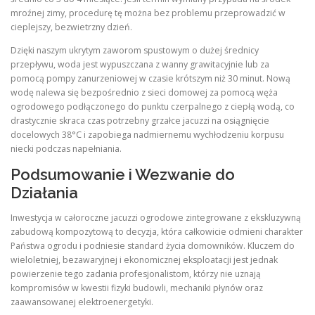
mroźnej zimy, procedurę tę można bez problemu przeprowadzić w
cieplejszy, bezwietrzny dzień.
Dzięki naszym ukrytym zaworom spustowym o dużej średnicy
przepływu, woda jest wypuszczana z wanny grawitacyjnie lub za
pomocą pompy zanurzeniowej w czasie krótszym niż 30 minut. Nową
wodę nalewa się bezpośrednio z sieci domowej za pomocą węża
ogrodowego podłączonego do punktu czerpalnego z ciepłą wodą, co
drastycznie skraca czas potrzebny grzałce jacuzzi na osiągnięcie
docelowych 38°C i zapobiega nadmiernemu wychłodzeniu korpusu
niecki podczas napełniania.
Podsumowanie i Wezwanie do
Działania
Inwestycja w całoroczne jacuzzi ogrodowe zintegrowane z ekskluzywną
zabudową kompozytową to decyzja, która całkowicie odmieni charakter
Państwa ogrodu i podniesie standard życia domowników. Kluczem do
wieloletniej, bezawaryjnej i ekonomicznej eksploatacji jest jednak
powierzenie tego zadania profesjonalistom, którzy nie uznają
kompromisów w kwestii fizyki budowli, mechaniki płynów oraz
zaawansowanej elektroenergetyki.