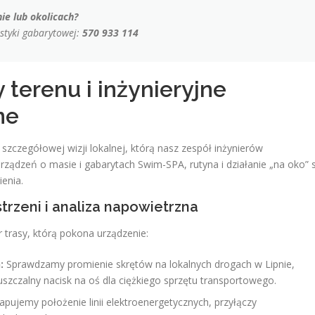
e lub okolicach?
istyki gabarytowej:
570 933 114
y terenu i inżynieryjne
ne
 szczegółowej wizji lokalnej, którą nasz zespół inżynierów
ządzeń o masie i gabarytach Swim-SPA, rutyna i działanie „na oko” 
enia.
rzeni i analiza napowietrzna
rasy, którą pokona urządzenie:
:
Sprawdzamy promienie skrętów na lokalnych drogach w Lipnie,
zczalny nacisk na oś dla ciężkiego sprzętu transportowego.
pujemy położenie linii elektroenergetycznych, przyłączy