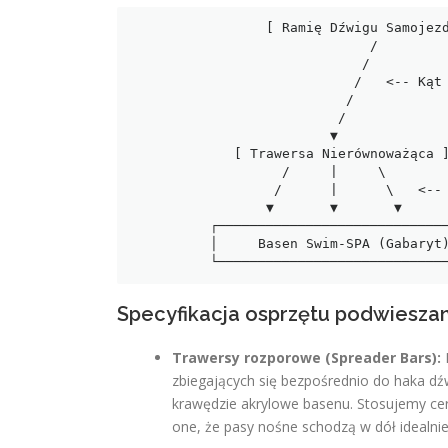
                 [ Ramię Dźwigu Samojezdnego (Boom) ]

                              /

                             /

                            /   <-- Kąt pochylenia i promień pracy

                           /

                          /

                         ▼

             [ Trawersa Nierównoważąca ]

                   /     |     \

                  /      |      \   <-- Atestowane pasy bezszwowe

                 ▼       ▼       ▼

          ┌─────────────────────────────────┐

          │     Basen Swim-SPA (Gabaryt)    │

Specyfikacja osprzętu podwiesza
Trawersy rozporowe (Spreader Bars):
zbiegających się bezpośrednio do haka dź
krawędzie akrylowe basenu. Stosujemy cer
one, że pasy nośne schodzą w dół idealnie