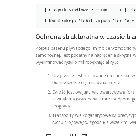
  [ Ciągnik Siodłowy Premium ] ──> [ Platforma Niskopodwoziowa Ultra-Low ]

                                         
Ochrona strukturalna w czasie tr
Korpus basenu pływackiego, mimo że wzmocniony 
samonośnej, jest podatny na naprężenia skrętne w
wyeliminować ryzyko mikropęknięć akrylu:
Urządzenie jest mocowane na naczepie w 
tłumi wszelkie drgania dynamiczne.
Całość jest owijana wielowarstwową folią
zewnętrzną (wykonaną z mrozoodpornego 
drogową.
Transporty wielkogabarytowe są precyzyjn
ruchu drogowego, zgodnie z wszelkimi wy