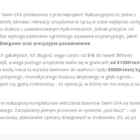
Swim-SPA (minibasenu z przeciwprądem fluktuacyjnym) to jedna z
trefę zdrowia i rekreacji. Urządzenia te łączą w sobie najlepsze cech
ego dżakuzi z zaawansowanym hydromasażem. Jednak przejście od
dzie wymaga pokonania ogromnego wyzwania inżynieryjnego, jakim
e dźwigowe oraz precyzyjne posadowienie
.
 gabarytach. Ich długość sięga często od $4$ do nawet $8\text{
ra}$, a waga pustego urządzenia waha się w granicach
od $1200\tex
iu wodą masa ta wzrasta lawinowo do wartości rzędu
$8000\text{ k
ak potężnego, monolitycznego korpusu akrylowego w głębi ogrodu –
mi czy gęstą roślinnością – to operacja, w której nie ma miejsca na
yczna realizujemy kompleksowe wdrożenia basenów Swim-SPA na teren
iego. Zarządzamy pełnym procesem w systemie „pod klucz” – od
dwoziowy, planowanie operacji dźwigowych w środowisku 3D, aż po