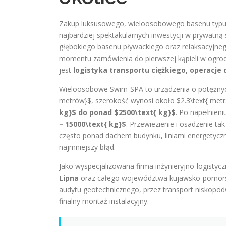
Zakup luksusowego, wieloosobowego basenu typu 
najbardziej spektakularnych inwestycji w prywatną s
głębokiego basenu pływackiego oraz relaksacyjn
momentu zamówienia do pierwszej kąpieli w ogro
jest
logistyka transportu ciężkiego, operacj
Wieloosobowe Swim-SPA to urządzenia o potężnych
metrów}$, szerokość wynosi około $2.3\text{ met
kg}$ do ponad $2500\text{ kg}$
. Po napełnien
– 15000\text{ kg}$
. Przewiezienie i osadzenie t
często ponad dachem budynku, liniami energetyczny
najmniejszy błąd.
Jako wyspecjalizowana firma inżynieryjno-logist
Lipna
oraz całego województwa kujawsko-pomorsk
audytu geotechnicznego, przez transport niskopo
finalny montaż instalacyjny.