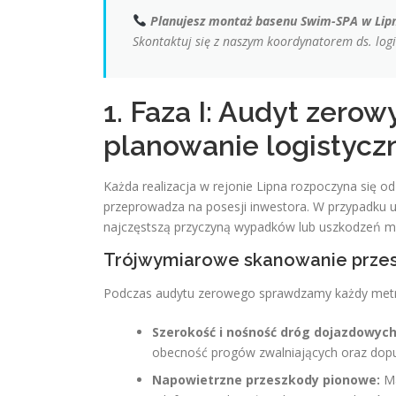
Planujesz montaż basenu Swim-SPA w Lipni
Skontaktuj się z naszym koordynatorem ds. log
1. Faza I: Audyt zerow
planowanie logistycz
Każda realizacja w rejonie Lipna rozpoczyna się od
przeprowadza na posesji inwestora. W przypadku ur
najczęstszą przyczyną wypadków lub uszkodzeń mi
Trójwymiarowe skanowanie przest
Podczas audytu zerowego sprawdzamy każdy metr t
Szerokość i nośność dróg dojazdowych
obecność progów zwalniających oraz dopus
Napowietrzne przeszkody pionowe:
Ma