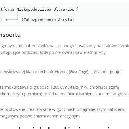
      │

ansportu
grubym laminatem z włókna szklanego i osadzony na stalowej rami
ystępujące podczas jazdy po nierównej nawierzchni. Aby
dedykowanej klatce technologicznej (
Flex-Cage
), która przejmuje i
 termokurczliwą o grubości $200\,\mu\text{m}$, chroniącą szafę
kompozytu premium) przed uderzeniami kamieni, kurzem i wilgocią
ie pilotowane i realizowane w godzinach o najmniejszym natężeniu
maganymi pozwoleniami administracyjnymi.