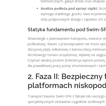
telefonicznych, gałęzi drzew oraz okapów
Analiza podłoża pod sprzęt ciężki:
Rozs
wymaga stabilnego gruntu. Nasi inżynierow
stóp podporowych dźwigu i zapobiec ich za
Statyka fundamentu pod Swim-S
Równolegle z planowaniem transportu, inwestor o
podbudowy. Basen z przeciwprądem nie może spoc
zbrojonej płyty żelbetowej z betonu klasy minim
docelowego tonażu urządzenia), wylanej na zagęsz
trzymać idealny poziom (tolerancja wynosi poniżej
dla prawidłowej pracy pomp strumieniowych i zacho
2. Faza II: Bezpieczn
platformach niskopo
Transport basenu Swim-SPA z fabryki lub naszego
specjalistycznych zestawów ciągników siodłowych