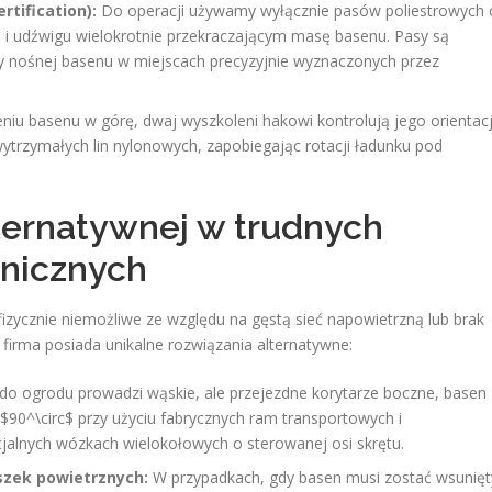
tification):
Do operacji używamy wyłącznie pasów poliestrowych 
i udźwigu wielokrotnie przekraczającym masę basenu. Pasy są
y nośnej basenu w miejscach precyzyjnie wyznaczonych przez
niu basenu w górę, dwaj wyszkoleni hakowi kontrolują jego orientac
ytrzymałych lin nylonowych, zapobiegając rotacji ładunku pod
ternatywnej w trudnych
onicznych
fizycznie niemożliwe ze względu na gęstą sieć napowietrzną lub brak
firma posiada unikalne rozwiązania alternatywne:
 do ogrodu prowadzi wąskie, ale przejezdne korytarze boczne, basen
90^\circ$ przy użyciu fabrycznych ram transportowych i
jalnych wózkach wielokołowych o sterowanej osi skrętu.
szek powietrznych:
W przypadkach, gdy basen musi zostać wsunięt