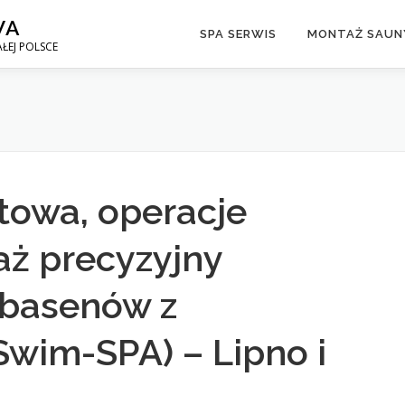
WA
SPA SERWIS
MONTAŻ SAUNY
ŁEJ POLSCE
towa, operacje
ż precyzyjny
basenów z
wim-SPA) – Lipno i