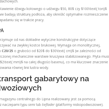
 dachowych.
tawienie dźwigu kołowego o udźwigu $50, 80$ czy $100\text{ ton}$
ie badają strukturę podłoża, aby określić optymalne rozmieszczenie
padaniu się w trakcie pracy.
PA
trzymuje od nas dokładne wytyczne konstrukcyjne dotyczące
zywać na zwykłej kostce brukowej. Wymaga on monolitycznej,
um
C20/25
o grubości od $20$ do $30\text{ cm}$ (w zależności od
czonej mechanicznie warstwie kruszywa stabilizowanego. Płyta musi
 $2\text{ mm}$ na całej długości basenu), co ma kluczowe znaczenie
wania równej linii lustra wody.
y transport gabarytowy na
dwoziowych
 magazynu centralnego do Lipna realizowany jest za pomocą
 z naczepami typu
semi
lub
tieflader
(platformy niskopodwoziowe).