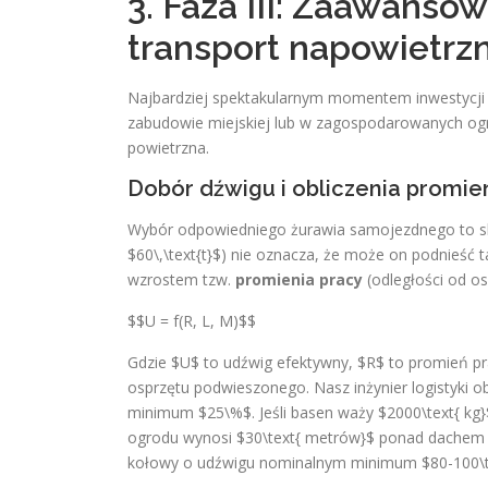
3. Faza III: Zaawanso
transport napowietrz
Najbardziej spektakularnym momentem inwestycji j
zabudowie miejskiej lub w zagospodarowanych og
powietrzna.
Dobór dźwigu i obliczenia promien
Wybór odpowiedniego żurawia samojezdnego to sk
$60\,\text{t}$) nie oznacza, że może on podnieść 
wzrostem tzw.
promienia pracy
(odległości od os
$$U = f(R, L, M)$$
Gdzie $U$ to udźwig efektywny, $R$ to promień pr
osprzętu podwieszonego. Nasz inżynier logistyki 
minimum $25\%$. Jeśli basen waży $2000\text{ kg}
ogrodu wynosi $30\text{ metrów}$ ponad dachem p
kołowy o udźwigu nominalnym minimum $80-100\te