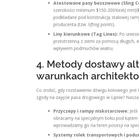
Atestowane pasy bezszwowe (Sling Cer
szerokości minimum $150-200\text{ mm}$ 
podkładane pod konstrukcję stalowej ram
producenta (tzw.
lifting points
).
Liny kierunkowe (Tag Lines):
Po uniesie
przestrzenną z ziemi za pomocą długich, w
wpływem podmuchów wiatru.
4. Metody dostawy al
warunkach architekt
Co zrobić, gdy rozstawienie dźwigu kołowego jest 
zgody na zajęcie pasa drogowego w Lipnie? Nasza 
Przyczepy i rampy niskotarciowe:
Jeśli
obracamy na specjalnym boku pod kątem $
wprowadzamy go na teren posesji na spec
Systemy rolek transportowych i podu