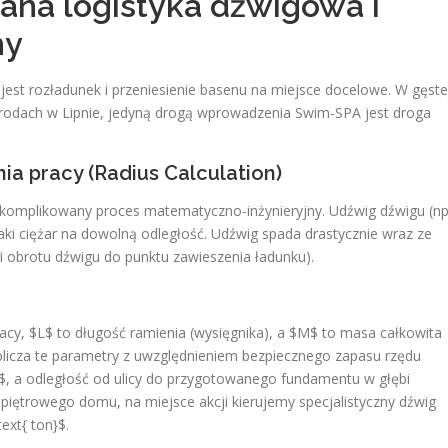
wana logistyka dźwigowa i
ny
est rozładunek i przeniesienie basenu na miejsce docelowe. W gęste
rodach w Lipnie, jedyną drogą wprowadzenia Swim-SPA jest droga
ia pracy (Radius Calculation)
omplikowany proces matematyczno-inżynieryjny. Udźwig dźwigu (np
taki ciężar na dowolną odległość. Udźwig spada drastycznie wraz ze
i obrotu dźwigu do punktu zawieszenia ładunku).
acy, $L$ to długość ramienia (wysięgnika), a $M$ to masa całkowita
oblicza te parametry z uwzględnieniem bezpiecznego zapasu rzędu
$, a odległość od ulicy do przygotowanego fundamentu w głębi
iętrowego domu, na miejsce akcji kierujemy specjalistyczny dźwig
xt{ ton}$.