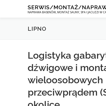
Skip
SERWIS/MONTAŻ/NAPRA
to
NAPRAWA BASENÓW, MONTAŻ SAUNY, SPA I JACUZZI W CA
content
LIPNO
Logistyka gabary
dźwigowe i monta
wieloosobowych 
przeciwprądem (S
okolice