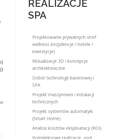
REALIZACJE
SPA
y
Projektowanie prywatnych stref
wellness (rezydencje / hotele /
inwestycje)
Wizualizacje 3D i koncepcje
t{
architektoniczne
g}
Dobór technologii basenowej i
SPA
Projekt maszynowni i instalacji
technicznych
ie
Projekt systemów automatyki
(Smart Home)
Analiza kosztów eksploatacji (ROI)
Kompleksowe realizacje „pod