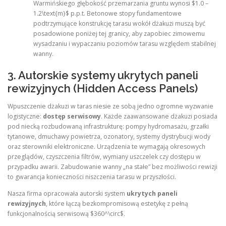
Warmińskiego głębokość przemarzania gruntu wynosi $1.0 –
1.2\text{m}$ p.p.t. Betonowe stopy fundamentowe
podtrzymujące konstrukcję tarasu wokół dżakuzi muszą być
posadowione poniżej tej granicy, aby zapobiec zimowemu
wysadzaniu i wypaczaniu poziomów tarasu względem stabilnej
wanny.
3. Autorskie systemy ukrytych paneli
rewizyjnych (Hidden Access Panels)
Wpuszczenie dżakuzi w taras niesie ze sobą jedno ogromne wyzwanie
logistyczne:
dostęp serwisowy
. Każde zaawansowane dżakuzi posiada
pod niecką rozbudowaną infrastrukturę: pompy hydromasażu, grzałki
tytanowe, dmuchawy powietrza, ozonatory, systemy dystrybucji wody
oraz sterowniki elektroniczne. Urządzenia te wymagają okresowych
przeglądów, czyszczenia filtrów, wymiany uszczelek czy dostępu w
przypadku awarii. Zabudowanie wanny „na stałe” bez możliwości rewizji
to gwarancja konieczności niszczenia tarasu w przyszłości.
Nasza firma opracowała autorski system
ukrytych paneli
rewizyjnych
, które łączą bezkompromisową estetykę z pełną
funkcjonalnością serwisową $360^\circ$.