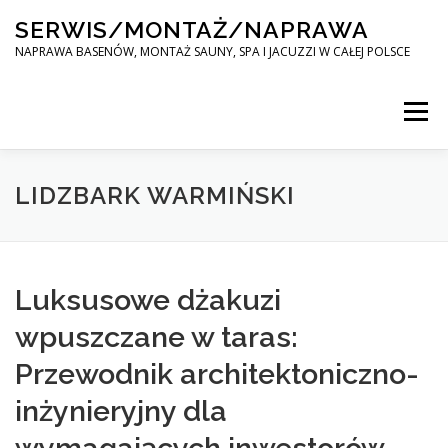
Skip
SERWIS/MONTAŻ/NAPRAWA
to
content
NAPRAWA BASENÓW, MONTAŻ SAUNY, SPA I JACUZZI W CAŁEJ POLSCE
Menu
SPA SERWIS
LIDZBARK WARMIŃSKI
MONTAŻ SAUNY, SPA, JACUZI W CAŁEJ POLSCE
Luksusowe dżakuzi
wpuszczane w taras:
KONTAKT
Przewodnik architektoniczno-
inżynieryjny dla