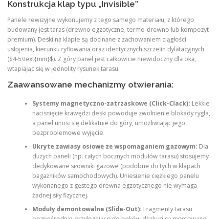
Konstrukcja klap typu „Invisible”
Panele rewizyjne wykonujemy z tego samego materiału, z którego
budowany jest taras (drewno egzotyczne, termo-drewno lub kompozyt
premium). Deski na klapie są docinane z zachowaniem ciągłości
usłojenia, kierunku ryflowania oraz identycznych szczelin dylatacyjnych
($4-5\text{mm}$). Z góry panel jest całkowicie niewidoczny dla oka,
wtapiając się w jednolity rysunek tarasu.
Zaawansowane mechanizmy otwierania:
Systemy magnetyczno-zatrzaskowe (Click-Clack):
Lekkie
nacisnięcie krawędzi deski powoduje zwolnienie blokady rygla,
a panel unosi się delikatnie do góry, umożliwiając jego
bezproblemowe wyjęcie.
Ukryte zawiasy osiowe ze wspomaganiem gazowym:
Dla
dużych paneli (np. całych bocznych modułów tarasu) stosujemy
dedykowane siłowniki gazowe (podobne do tych w klapach
bagażników samochodowych). Uniesienie ciężkiego panelu
wykonanego z gęstego drewna egzotycznego nie wymaga
żadnej siły fizycznej.
Moduły demontowalne (Slide-Out):
Fragmenty tarasu
bezpośrednio przylegające do boków dżakuzi są montowane