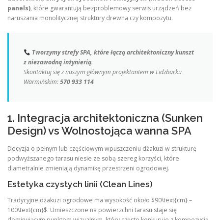
panels)
, które gwarantują bezproblemowy serwis urządzeń bez
naruszania monolitycznej struktury drewna czy kompozytu.
Tworzymy strefy SPA, które łączą architektoniczny kunszt
z niezawodną inżynierią.
Skontaktuj się z naszym głównym projektantem w Lidzbarku
Warmińskim:
570 933 114
1. Integracja architektoniczna (Sunken
Design) vs Wolnostojąca wanna SPA
Decyzja o pełnym lub częściowym wpuszczeniu dżakuzi w strukturę
podwyższanego tarasu niesie ze sobą szereg korzyści, które
diametralnie zmieniają dynamikę przestrzeni ogrodowej.
Estetyka czystych linii (Clean Lines)
Tradycyjne dżakuzi ogrodowe ma wysokość około $90\text{cm} –
100\text{cm}$. Umieszczone na powierzchni tarasu staje się
dominującym punktem wizualnym, który często konkuruje z kompozycją