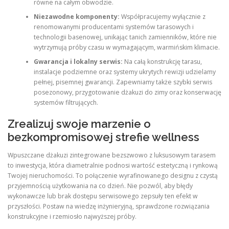
równe na całym obwodzie.
Niezawodne komponenty:
Współpracujemy wyłącznie z
renomowanymi producentami systemów tarasowych i
technologii basenowej, unikając tanich zamienników, które nie
wytrzymują próby czasu w wymagającym, warmińskim klimacie.
Gwarancja i lokalny serwis:
Na całą konstrukcję tarasu,
instalacje podziemne oraz systemy ukrytych rewizji udzielamy
pełnej, pisemnej gwarancji. Zapewniamy także szybki serwis
posezonowy, przygotowanie dżakuzi do zimy oraz konserwację
systemów filtrujących.
Zrealizuj swoje marzenie o
bezkompromisowej strefie wellness
Wpuszczane dżakuzi zintegrowane bezszwowo z luksusowym tarasem
to inwestycja, która diametralnie podnosi wartość estetyczną i rynkową
Twojej nieruchomości. To połączenie wyrafinowanego designu z czystą
przyjemnością użytkowania na co dzień. Nie pozwól, aby błędy
wykonawcze lub brak dostępu serwisowego zepsuły ten efekt w
przyszłości. Postaw na wiedzę inżynieryjną, sprawdzone rozwiązania
konstrukcyjne i rzemiosło najwyższej próby.