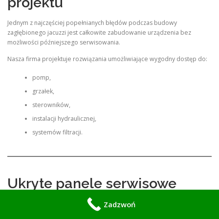
projektu
Jednym z najczęściej popełnianych błędów podczas budowy
zagłębionego jacuzzi jest całkowite zabudowanie urządzenia bez
możliwości późniejszego serwisowania.
Nasza firma projektuje rozwiązania umożliwiające wygodny dostęp do:
pomp,
grzałek,
sterowników,
instalacji hydraulicznej,
systemów filtracji.
Ukryte panele serwisowe
Zadzwoń
Specjalizujemy się w wykonywaniu estetycznych i praktycznych paneli
technicznych.