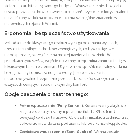
zieleni lub architekturą samego budynku. Wpuszczenie niecki w głąb
tarasu pozwala zachować otwartą przestrzeń, czyste linie horyzontalne i
niezakłócony widok na otoczenie – co ma szczególne znaczenie w
malowniczych rejonach Warmii.
Ergonomia i bezpieczeństwo użytkowania
Wchodzenie do klasycznego dżakuzi wymaga pokonania wysokich,
często niestabilnych schodków zewnętrznych, co bywa uciążliwe i
niebezpieczne, szczególnie na mokrej nawierzchni w zimie. W
projektach typu
sunken
, wejście do wanny przypomina zanurzanie się w
luksusowym basenie ziemnym. Użytkownik w sposób naturalny siada na
brzegu wanny i opuszcza nogi do wody. Jest to rozwiązanie
nieporównywalnie bezpieczniejsze dla dzieci, osób starszych oraz
wszystkich ceniących sobie maksymalny komfort.
Opcje osadzenia przestrzennego:
Pełne wpuszczenie (Fully Sunken):
Korona wanny akrylowej
znajduje się na tym samym poziomie (lub $2-3\text{cm}$
powyżej) co deski tarasowe. Cała szafa i instalacja techniczna są
całkowicie niewidoczne pod ziemią lub pod konstrukcją decku.
Częściowe wpuszczenie (Semi-Sunken):
Wanna zostaje