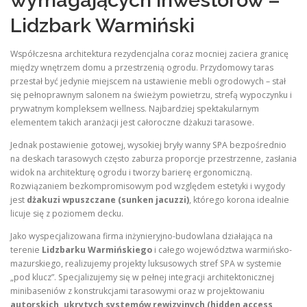
wymagających inwestorów –
Lidzbark Warmiński
Współczesna architektura rezydencjalna coraz mocniej zaciera granicę
między wnętrzem domu a przestrzenią ogrodu. Przydomowy taras
przestał być jedynie miejscem na ustawienie mebli ogrodowych – stał
się pełnoprawnym salonem na świeżym powietrzu, strefą wypoczynku i
prywatnym kompleksem wellness. Najbardziej spektakularnym
elementem takich aranżacji jest całoroczne dżakuzi tarasowe.
Jednak postawienie gotowej, wysokiej bryły wanny SPA bezpośrednio
na deskach tarasowych często zaburza proporcje przestrzenne, zasłania
widok na architekturę ogrodu i tworzy barierę ergonomiczną.
Rozwiązaniem bezkompromisowym pod względem estetyki i wygody
jest
dżakuzi wpuszczane (sunken jacuzzi)
, którego korona idealnie
licuje się z poziomem decku.
Jako wyspecjalizowana firma inżynieryjno-budowlana działająca na
terenie
Lidzbarku Warmińskiego
i całego województwa warmińsko-
mazurskiego, realizujemy projekty luksusowych stref SPA w systemie
„pod klucz”. Specjalizujemy się w pełnej integracji architektonicznej
minibaseniów z konstrukcjami tarasowymi oraz w projektowaniu
autorskich, ukrytych systemów rewizyjnych (hidden access