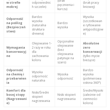
(brak
w strefie
odpowiednic
(brak pracy
pęcznienia i
mokrej
h szczelin)
liniowej)
kurczu)
Bardzo
Wysoka
Odporność
wysoka
(szczotkowan
na poślizg
Bardzo
(naturalna
e ryflowanie
(Bezpieczeń
wysoka
struktura
antypoślizgow
stwo)
drewna)
e)
Opcjonalne
Olejowanie 1-
Absolutne
olejowanie
Wymagania
2 razy w roku
zero
(bez
konserwacyj
dla
konserwacji
olejowania
ne
zachowania
(tylko mycie
patynuje na
koloru
bieżące)
szaro)
Odporność
Bardzo
Wysoka
na chemię i
Wysoka
wysoka
odporność
przebarwien
odporność
(polimerowa
naturalna
ia
osłona 360°)
Komfort dla
Średni/Wysoki
Niski/Średni
bosej stopy
Niski stopień
(zależnie od
stopień
(Nagrzewani
nagrzewania
ciemności
nagrzewania
e)
koloru)