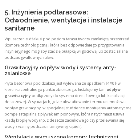
5. Inżynieria podtarasowa:
Odwodnienie, wentylacja i instalacje
sanitarne
Wpuszczenie dżakuzi pod poziom tarasu tworzy zamkniętą przestrzeń
(komorę technologiczną), która bez odpowiedniego przygotowania
inżynieryjnego mogłaby stać się pułapką wilgociową lub zostać zalana
podczas gwałtownych ulew.
Grawitacyjny odpływ wody i systemy anty-
zalaniowe
Płyta betonowa pod dżakuzi jest wylewana ze spadkiem $1\%$ w
kierunku centralnego punktu zbiorczego. Instalujemy tam
odpływ
grawitacyjny
podłączony do systemu drenażowego lub kanalizacji
deszczowej. W sytuacjach, gdzie ukształtowanie terenu uniemożliwia
odpływ grawitacyjny, w specjalnej studzience montujemy automatyczną
pompę zatapialną z pływakiem pionowym, która natychmiast usuwa
każdą kroplę wody (np. z deszczu zaciekowego czy przelewania się
wody z wanny podczas intensywnej kąpieli).
Wentylacja wymuszona komory technicznej