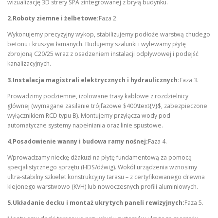
wizualizację 3D strefy SPA zintegrowanej z bryłą budynku.
2.Roboty ziemne i żelbetowe:
Faza 2.
Wykonujemy precyzyjny wykop, stabilizujemy podłoże warstwą chudego
betonu i kruszyw łamanych. Budujemy szalunki i wylewamy płytę
zbrojoną C20/25 wraz z osadzeniem instalacji odpływowej i podejść
kanalizacyjnych.
3.Instalacja magistrali elektrycznych i hydraulicznych:
Faza 3.
Prowadzimy podziemne, izolowane trasy kablowe z rozdzielnicy
głównej (wymagane zasilanie trójfazowe $400\text{V}$, zabezpieczone
wyłącznikiem RCD typu B). Montujemy przyłącza wody pod
automatyczne systemy napełniania oraz linie spustowe.
4.Posadowienie wanny i budowa ramy nośnej:
Faza 4.
Wprowadzamy nieckę dżakuzi na płytę fundamentową za pomocą
specjalistycznego sprzętu (HDS/dźwig). Wokół urządzenia wznosimy
ultra-stabilny szkielet konstrukcyjny tarasu – z certyfikowanego drewna
klejonego warstwowo (KVH) lub nowoczesnych profili aluminiowych.
5.Układanie decku i montaż ukrytych paneli rewizyjnych:
Faza 5.