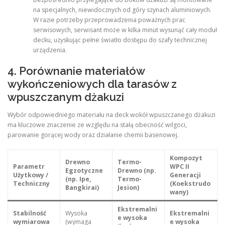
na specjalnych, niewidocznych od góry szynach aluminiowych.
W razie potrzeby przeprowadzenia poważnych prac
serwisowych, serwisant może w kilka minut wysunąć cały moduł
decku, uzyskując pełne światło dostępu do szafy technicznej
urządzenia.
4. Porównanie materiałów
wykończeniowych dla tarasów z
wpuszczanym dżakuzi
Wybór odpowiedniego materiału na deck wokół wpuszczanego dżakuzi
ma kluczowe znaczenie ze względu na stałą obecność wilgoci,
parowanie gorącej wody oraz działanie chemii basenowej.
Kompozyt
Drewno
Termo-
Parametr
WPC II
Egzotyczne
Drewno (np.
Użytkowy /
Generacji
(np. Ipe,
Termo-
Techniczny
(Koekstrudo
Bangkirai)
Jesion)
wany)
Ekstremalni
Stabilność
Wysoka
Ekstremalni
e wysoka
wymiarowa
(wymaga
e wysoka