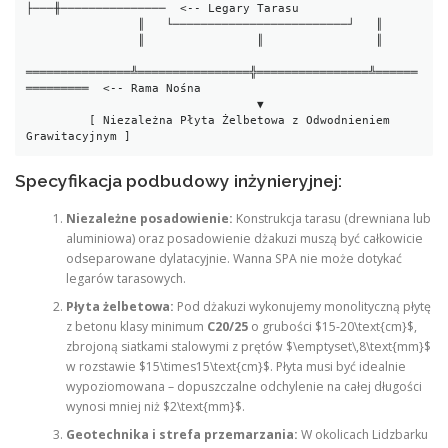
├───╫───────────────  <-- Legary Tarasu

                ║   └─────────────────────────┘   ║

                ║                ║                ║

═══════════════╩════════════════╬════════════════╩══════
═════════  <-- Rama Nośna

                                 ▼

         [ Niezależna Płyta Żelbetowa z Odwodnieniem 
Specyfikacja podbudowy inżynieryjnej:
Niezależne posadowienie:
Konstrukcja tarasu (drewniana lub
aluminiowa) oraz posadowienie dżakuzi muszą być całkowicie
odseparowane dylatacyjnie. Wanna SPA nie może dotykać
legarów tarasowych.
Płyta żelbetowa:
Pod dżakuzi wykonujemy monolityczną płytę
z betonu klasy minimum
C20/25
o grubości $15-20\text{cm}$,
zbrojoną siatkami stalowymi z prętów $\emptyset\,8\text{mm}$
w rozstawie $15\times15\text{cm}$. Płyta musi być idealnie
wypoziomowana – dopuszczalne odchylenie na całej długości
wynosi mniej niż $2\text{mm}$.
Geotechnika i strefa przemarzania:
W okolicach Lidzbarku