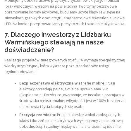
Montujemy deski tarasowe przy użyciu systemów ukrytego montażu
(brak widocznych wkrętów na powierzchni). Tworzymy bezszwowe
obramowanie korony akrylowej, budujemy ukryte klapy rewizyjne na
siłownikach gazowych oraz integrujemy nastrojowe oświetlenie liniowe
LED. Na koniec przeprowadzamy pełny rozruch i szkolenie użytkownika.
7. Dlaczego inwestorzy z Lidzbarku
Warmińskiego stawiają na nasze
doświadczenie?
Realizacja projektów zintegrowanych stref SPA wymaga specjalistycznej
wiedzy inżynieryjnej, która wykracza poza standardowe usługi
ogólnobudowlane.
Bezpieczeństwo elektryczne w strefie mokrej:
Nasi
elektrycy posiadają pełne, aktualne uprawnienia SEP
(Eksploatacja i Dozór), co gwarantuje, że instalacja pracująca w
środowisku o ekstremalnej wilgotności jest w 100% bezpieczna
dla zdrowia i życia kąpiących się osób.
Precyzja rzemiosła:
Prace stolarskie wokół zaokrąglonych
łuków i tłoczeń niecek akrylowych wykonujemy z milimetrową
dokładnością. Szczeliny między wanną a tarasem są idealnie