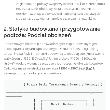
zagłębiona do połowy swojej wysokości (ok. $40-50\text{cm}$).
Pozostała część obudowy zostaje estetycznie osłonięta
deckiem, tworząc wokół dżakuzi naturalną, szeroką ławę do
siedzenia, odstawienia napojów czy ułożenia ręczników.
2. Statyka budowlana i przygotowanie
podłoża: Podział obciążeń
Podstawowym błędem niedoświadczonych ekip budowlanych jest
próba oparcia ciężaru wpuszczanego dżakuzi na konstrukcji nośnej
tarasu. Prawa fizyki i mechaniki budowli są tu nieubłagane. Pusta wanna
waży średnio $350-450\text{kg}$, mieści około $1200 – 1800\text{
litrów}$ wody, a wewnątrz przebywa jednocześnie kilku użytkowników.
Całkowita masa konstrukcji przekracza
$2500 – 3500\text{kg}$
,
generując potężne obciążenia punktowe.
          [ Poziom Decku Tarasowego: Drewno / Kompozyt ]

═══════════════╦═════════════════════════════════╦══════
═════════

                ║   ┌─────────────────────────┐   ║

                ║   │     Niecka Dżakuzi      │   ║

 ───────────────╫───┤                         