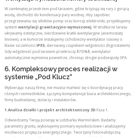
W zamkniętej przestrzeni pod tarasem, gdzie krzyżują się rury z gorącą
wodą, dochodzi do kondensacji pary wodnej. Aby zapobiec
przegrzewaniu się silników pomp oraz korozji elektroniki, projektujemy
system
wentylacji grawitacyjno-wymuszonej
. W strukturze tarasu
ukrywamy estetyczne, nierdzewne kratki wentylacyjne (anemostaty
liniowe), a w komorze instalujemy cichobieżny wentylator osiowy o
klasie szczelności
IPX5
, sterowany czujnikiem wilgotności (higrostatem).
Gdy wilgotność pod tarasem przekroczy $70\%$, wentylator
automatycznie wymienia powietrze, chroniąc drogie podzespoły SPA.
6. Kompleksowy proces realizacji w
systemie „Pod Klucz”
Wybierając naszą firmę, nie musisz martwić się o koordynację pracy
różnych rzemieślników. Łączymy kompetencje biura architektonicznego,
firmy budowlanej, stolarzy i instalatorów.
1.Analiza działki i projekt architektoniczny 3D:
Faza 1.
Odwiedzamy Twoją posesję w Lidzbarku Warmińskim. Badamy
parametry gruntu, wykonujemy pomiary wysokościowe i analizujemy
możliwości przyłącza energetycznego. Tworzymy fotorealistyczną