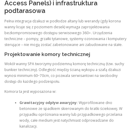
Access Panels) i infrastruktura
podtarasowa
Pełna integracja dżakuzi w podłodze altany lub werandy (gdy korona
wanny licuje się z poziomem desek) wymaga zaprojektowania
bezkompromisowego dostępu serwisowego 360∘. Urządzenia
techniczne – pompy, grzałki tytanowe, systemy ozonowania i komputery
sterujące – nie mogą zostać zabetonowane ani zabudowane na stałe.
Projektowanie komory technicznej
Wokół wanny SPA tworzymy podziemną komorę techniczną (tzw. suchy
bunkier techniczny). Odległość między ścianą wykopu a szafą dżakuzi
wynosi minimum 60−70cm, co pozwala serwisantowi na swobodny
dostęp do każdego podzespołu.
Komora ta jest wyposażona w:
Grawitacyjny odpływ awaryjny:
Wyprofilowane dno
betonowe ze spadkiem skierowanym do kratki ściekowej. W
przypadku opróżniania wanny lub przypadkowego przelania
wody, całe medium jest natychmiast odprowadzane do
kanalizacji.