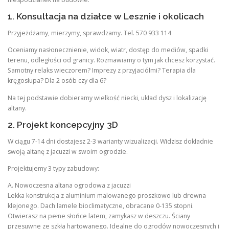
1. Konsultacja na działce w Lesznie i okolicach
Przyjeżdżamy, mierzymy, sprawdzamy. Tel. 570 933 114
Oceniamy nasłonecznienie, widok, wiatr, dostęp do mediów, spadki
terenu, odległości od granicy. Rozmawiamy o tym jak chcesz korzystać.
Samotny relaks wieczorem? Imprezy z przyjaciółmi? Terapia dla
kręgosłupa? Dla 2 osób czy dla 6?
Na tej podstawie dobieramy wielkość niecki, układ dysz i lokalizację
altany.
2. Projekt koncepcyjny 3D
W ciągu 7-14 dni dostajesz 2-3 warianty wizualizacji. Widzisz dokładnie
swoją altanę z jacuzzi w swoim ogrodzie.
Projektujemy 3 typy zabudowy:
A. Nowoczesna altana ogrodowa z jacuzzi
Lekka konstrukcja z aluminium malowanego proszkowo lub drewna
klejonego. Dach lamele bioclimatyczne, obracane 0-135 stopni.
Otwierasz na pełne słońce latem, zamykasz w deszczu. Ściany
przesuwne ze szkła hartowanego. Idealne do ogrodów nowoczesnych i