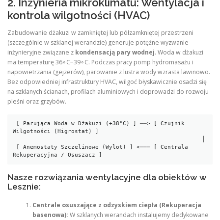
2. Inżynieria mikroklimatu: Wentylacja i
kontrola wilgotności (HVAC)
Zabudowanie dżakuzi w zamkniętej lub półzamkniętej przestrzeni
(szczególnie w szklanej werandzie) generuje potężne wyzwanie
inżynieryjne związane z
kondensacją pary wodnej
. Woda w dżakuzi
ma temperaturę 36∘C−39∘C. Podczas pracy pomp hydromasażu i
napowietrzania (gejzerów), parowanie z lustra wody wzrasta lawinowo.
Bez odpowiedniej infrastruktury HVAC, wilgoć błyskawicznie osadzi się
na szklanych ścianach, profilach aluminiowych i doprowadzi do rozwoju
pleśni oraz grzybów.
 [ Parująca Woda w Dżakuzi (+38°C) ] ──> [ Czujnik 
Wilgotności (Higrostat) ]

                                                       │

 [ Anemostaty Szczelinowe (Wylot) ] <─── [ Centrala 
Nasze rozwiązania wentylacyjne dla obiektów w
Lesznie:
Centrale osuszające z odzyskiem ciepła (Rekuperacja
basenowa):
W szklanych werandach instalujemy dedykowane