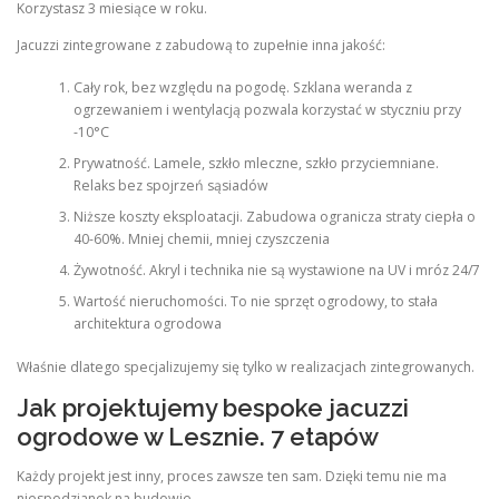
Korzystasz 3 miesiące w roku.
Jacuzzi zintegrowane z zabudową to zupełnie inna jakość:
Cały rok, bez względu na pogodę. Szklana weranda z
ogrzewaniem i wentylacją pozwala korzystać w styczniu przy
-10°C
Prywatność. Lamele, szkło mleczne, szkło przyciemniane.
Relaks bez spojrzeń sąsiadów
Niższe koszty eksploatacji. Zabudowa ogranicza straty ciepła o
40-60%. Mniej chemii, mniej czyszczenia
Żywotność. Akryl i technika nie są wystawione na UV i mróz 24/7
Wartość nieruchomości. To nie sprzęt ogrodowy, to stała
architektura ogrodowa
Właśnie dlatego specjalizujemy się tylko w realizacjach zintegrowanych.
Jak projektujemy bespoke jacuzzi
ogrodowe w Lesznie. 7 etapów
Każdy projekt jest inny, proces zawsze ten sam. Dzięki temu nie ma
niespodzianek na budowie.