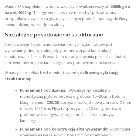
Wanna SPA napełniona wodą wraz z użytkownikami waży od
2000kg do
nawet 4000kg
. Tak ogromna masa nie może być posadowiona
przypadkowo, zwłaszcza gdy na tym samym podłożu opierają się filary
nośne szklanej werandy lub altany.
Niezależne posadowienie strukturalne
Podstawowym błędem niedoświadczonych wykonawców jest
wylewanie jednej wspólnej płyty betonowej pod konstrukcję
kubaturową i dżakuzi. Prowadzi to do powstawania pęknięć na skutek
nierównomiernego osiadania gruntów pod różnymi obciążeniami.
W naszych projektach w Lesznie stosujemy
całkowitą dylatację
strukturalną
:
Fundament pod dżakuzi:
Wykonujemy niezależną,
monolityczną płytę żelbetową o grubości 15−20cm z betonu
klasy minimum
C20/25
, zbrojoną siatką stalową z prętów ∅8mm
o oczku 15×15cm. Płyta ta spoczywa na 20-centymetrowej
podbudowie z zagęszczonego mechanicznie kruszywa
łamanego.
Fundament pod konstrukcję altany/werandy:
Słupy nośne
opieramy na niezależnych stopach fundamentowych