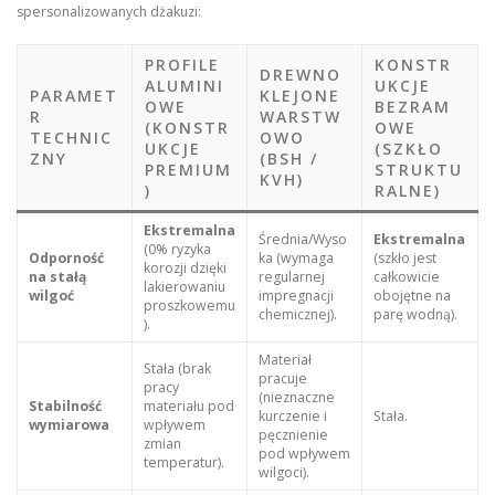
spersonalizowanych dżakuzi:
PROFILE
KONSTR
DREWNO
ALUMINI
UKCJE
PARAMET
KLEJONE
OWE
BEZRAM
R
WARSTW
(KONSTR
OWE
TECHNIC
OWO
UKCJE
(SZKŁO
ZNY
(BSH /
PREMIUM
STRUKTU
KVH)
)
RALNE)
Ekstremalna
Średnia/Wyso
Ekstremalna
(0% ryzyka
Odporność
ka (wymaga
(szkło jest
korozji dzięki
na stałą
regularnej
całkowicie
lakierowaniu
wilgoć
impregnacji
obojętne na
proszkowemu
chemicznej).
parę wodną).
).
Materiał
Stała (brak
pracuje
pracy
(nieznaczne
Stabilność
materiału pod
kurczenie i
Stała.
wymiarowa
wpływem
pęcznienie
zmian
pod wpływem
temperatur).
wilgoci).