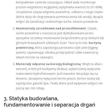
kompaktowe centrale osuszające. Układ stale monitoruje
poziom wilgotności względnej (optymalna wartość to 55−60%).
Urządzenie zasysa wilgotne powietrze, odbiera z niego ciepło
(które służy do dogrzewania pomieszczenia lub wody), skrapla
wilgoć do kanalizacji i wdmuchuje suche, świeże powietrze.
Anemostaty szczelinowe nad przeszkleniami:
Ciepłe,
suche powietrze z osuszacza jest dystrybuowane przez
specjalne szczeliny montowane bezpośrednio przy dolnych lub
górnych krawędziach szklanych ścian. Tworzy to tzw.
kurtynę
powietrzną
, która zapobiega parowaniu szyb (
anti-fogging
system
), zapewniając idealną przejrzystość szkła nawet przy
silnym mrozie na zewnątrz.
Materiały odporne na korozję biologiczną:
Wnętrza altan i
werand, w których budujemy dżakuzi, wykańczamy wyłącznie
materiałami hydrofobowymi. Jeśli inwestor decyduje się na
drewno, stosujemy wyłącznie termo-jesion, termo-sosnę lub
egzotyczne gatunki (Ipe, Teak), które pod wpływem wilgoci nie
paczą się i nie rotują.
3. Statyka budowlana,
fundamentowanie i separacja drgań