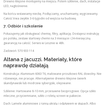
Drewno klejone montujemy na miejscu. Potem szklenie, dach, instalacje
LED, nagłośnienie.
Na końcu wstawiamy nieckę. Podłączamy, uruchamiamy, wygrzewamy.
Całość trwa zwykle 3-6 tygodni od wejścia na budowę.
7. Odbiór i szkolenie
Pokazujemy jak obsługiwać chemię, filtry, aplikację. Dostajesz instrukcję
po polsku, zestaw startowy chemii na 3 miesiące i 24-miesięczną
gwarancję na całość. Serwis w Lesznie w 48h.
Zadzwoń: 570 933 114
Altana z jacuzzi. Materiały, które
naprawdę działają
Konstrukcja: Aluminium 6063 T6, malowane proszkowo RAL dowolny. Nie
rdzewieje, nie pracuje. Alternatywnie drewno klejone świerk
skandynawski lub modrzew syberyjski, olejowane.
Szklenie: Hartowane 8-10 mm, przesuwne bezprogowe. Opcja szkło
mleczne, przyciemniane, szkło z roletą screen w pakiecie.
Dach: Lamele aluminiowe z rynną ukrytą i odpływem w słupach. Albo