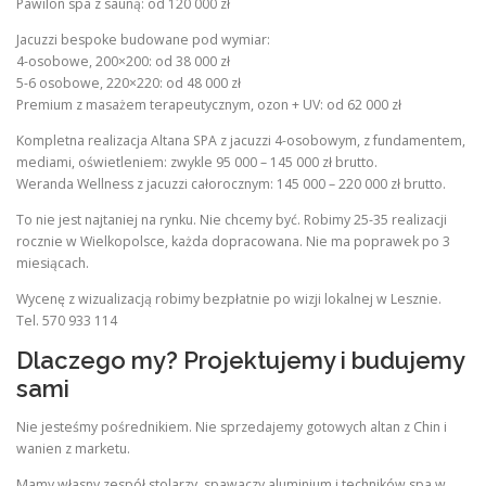
Pawilon spa z sauną: od 120 000 zł
Jacuzzi bespoke budowane pod wymiar:
4-osobowe, 200×200: od 38 000 zł
5-6 osobowe, 220×220: od 48 000 zł
Premium z masażem terapeutycznym, ozon + UV: od 62 000 zł
Kompletna realizacja Altana SPA z jacuzzi 4-osobowym, z fundamentem,
mediami, oświetleniem: zwykle 95 000 – 145 000 zł brutto.
Weranda Wellness z jacuzzi całorocznym: 145 000 – 220 000 zł brutto.
To nie jest najtaniej na rynku. Nie chcemy być. Robimy 25-35 realizacji
rocznie w Wielkopolsce, każda dopracowana. Nie ma poprawek po 3
miesiącach.
Wycenę z wizualizacją robimy bezpłatnie po wizji lokalnej w Lesznie.
Tel. 570 933 114
Dlaczego my? Projektujemy i budujemy
sami
Nie jesteśmy pośrednikiem. Nie sprzedajemy gotowych altan z Chin i
wanien z marketu.
Mamy własny zespół stolarzy, spawaczy aluminium i techników spa w