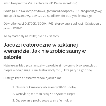
szkło bezpieczne VSG z roletami ZIP. Pełna szczelność.
Podłoga: Deska kompozytowa, gres mrozoodporny R11 antypoślizgowy,
lub spiek kwarcowy. Zawsze ze spadkiem do odpływu liniowego.
Oświetlenie: LED 2700K / 3000K, IP65, sterowane z aplikacji. Oświetlenie
jacuzzi RGBW.
To są materiały na 20 lat, nie na 2 sezony.
Jacuzzi całoroczne w szklanej
werandzie. Jak nie zrobić sauny w
salonie
Największy błąd przy jacuzzi w ogrodzie zimowym to brak wentylacji.
Ciepła woda paruje. 2 m2 lustra wody to 1,5 litra pary na godzinę.
Dlatego każda nasza weranda z jacuzzi ma:
Osuszacz kanałowy lub ścienny 30-60 l/dobę
Wentylację mechaniczną z odzyskiem ciepła
Ogrzewanie podłogowe w strefie mokrej