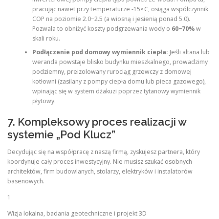
pracując nawet przy temperaturze -15∘C, osiąga współczynnik
COP na poziomie 2.0−2.5 (a wiosną i jesienią ponad 5.0).
Pozwala to obniżyć koszty podgrzewania wody o
60−70%
w
skali roku.
Podłączenie pod domowy wymiennik ciepła:
Jeśli altana lub
weranda powstaje blisko budynku mieszkalnego, prowadzimy
podziemny, preizolowany rurociąg grzewczy z domowej
kotłowni (zasilany z pompy ciepła domu lub pieca gazowego),
wpinając się w system dżakuzi poprzez tytanowy wymiennik
płytowy.
7. Kompleksowy proces realizacji w
systemie „Pod Klucz”
Decydując się na współpracę z naszą firmą, zyskujesz partnera, który
koordynuje cały proces inwestycyjny. Nie musisz szukać osobnych
architektów, firm budowlanych, stolarzy, elektryków i instalatorów
basenowych.
1
Wizja lokalna, badania geotechniczne i projekt 3D