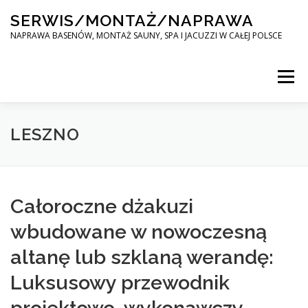
Skip
SERWIS/MONTAŻ/NAPRAWA
to
content
NAPRAWA BASENÓW, MONTAŻ SAUNY, SPA I JACUZZI W CAŁEJ POLSCE
Menu
SPA SERWIS
LESZNO
MONTAŻ SAUNY, SPA, JACUZI W CAŁEJ POLSCE
Całoroczne dżakuzi
wbudowane w nowoczesną
KONTAKT
altanę lub szklaną werandę:
Luksusowy przewodnik