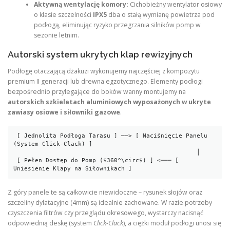
Aktywną wentylację komory:
Cichobieżny wentylator osiowy
o klasie szczelności
IPX5
dba o stałą wymianę powietrza pod
podłogą, eliminując ryzyko przegrzania silników pomp w
sezonie letnim.
Autorski system ukrytych klap rewizyjnych
Podłogę otaczającą dżakuzi wykonujemy najczęściej z kompozytu
premium II generacji lub drewna egzotycznego. Elementy podłogi
bezpośrednio przylegające do boków wanny montujemy na
autorskich szkieletach aluminiowych wyposażonych w ukryte
zawiasy osiowe i siłowniki gazowe
.
 [ Jednolita Podłoga Tarasu ] ──> [ Naciśnięcie Panelu 
(System Click-Clack) ]

                                                   │

 [ Pełen Dostęp do Pomp ($360^\circ$) ] <─── [ 
Z góry panele te są całkowicie niewidoczne – rysunek słojów oraz
szczeliny dylatacyjne (4mm) są idealnie zachowane. W razie potrzeby
czyszczenia filtrów czy przeglądu okresowego, wystarczy nacisnąć
odpowiednią deskę (system
Click-Clack
), a ciężki moduł podłogi unosi się