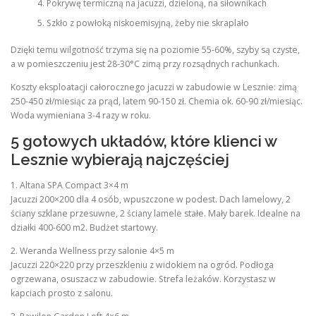
Pokrywę termiczną na jacuzzi, dzieloną, na siłownikach
Szkło z powłoką niskoemisyjną, żeby nie skraplało
Dzięki temu wilgotność trzyma się na poziomie 55-60%, szyby są czyste,
a w pomieszczeniu jest 28-30°C zimą przy rozsądnych rachunkach.
Koszty eksploatacji całorocznego jacuzzi w zabudowie w Lesznie: zimą
250-450 zł/miesiąc za prąd, latem 90-150 zł. Chemia ok. 60-90 zł/miesiąc.
Woda wymieniana 3-4 razy w roku.
5 gotowych układów, które klienci w
Lesznie wybierają najczęściej
1. Altana SPA Compact 3×4 m
Jacuzzi 200×200 dla 4 osób, wpuszczone w podest. Dach lamelowy, 2
ściany szklane przesuwne, 2 ściany lamele stałe. Mały barek. Idealne na
działki 400-600 m2. Budżet startowy.
2. Weranda Wellness przy salonie 4×5 m
Jacuzzi 220×220 przy przeszkleniu z widokiem na ogród. Podłoga
ogrzewana, osuszacz w zabudowie. Strefa leżaków. Korzystasz w
kapciach prosto z salonu.