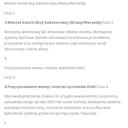
Montaż konstrukcji kubaturowej (Altany/Werandy)
Faza 3
3.Montaż konstrukcji kubaturowej (Altany/Werandy):
Faza 3.
Wznosimy aluminiowy lub drewniany szkielet obiektu. Montujemy
systemy dachowe (lamele obrotowe), bezramowe przeszklenia
przesuwne oraz zintegrowane systemy odprowadzania wody
deszczowej z dachu altany.
4
Pozycjonowanie wanny i montaż systemów HVAC
Faza 4
4.Pozycjonowanie wanny i montaż systemów HVAC:
Faza 4.
Wprowadzamy nieckę dżakuzi do przygotowanej komory za pomocą
specjalistycznego sprzętu (HDS lub żuraw kołowy). Instalujemy systemy
wentylacji mechanicznej, osuszacze basenowe oraz podłączamy
hybrydowe systemy grzewcze (pompy ciepła / bypassy).
5