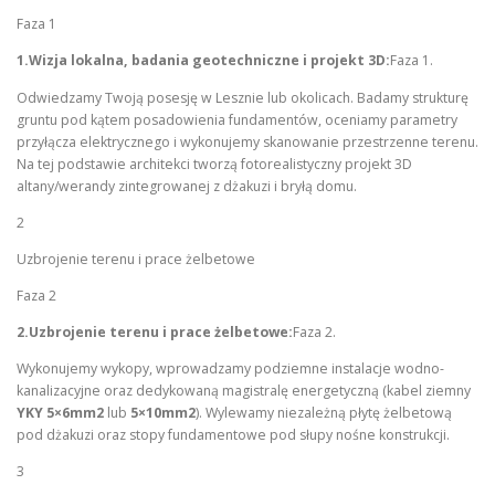
Faza 1
1.Wizja lokalna, badania geotechniczne i projekt 3D:
Faza 1.
Odwiedzamy Twoją posesję w Lesznie lub okolicach. Badamy strukturę
gruntu pod kątem posadowienia fundamentów, oceniamy parametry
przyłącza elektrycznego i wykonujemy skanowanie przestrzenne terenu.
Na tej podstawie architekci tworzą fotorealistyczny projekt 3D
altany/werandy zintegrowanej z dżakuzi i bryłą domu.
2
Uzbrojenie terenu i prace żelbetowe
Faza 2
2.Uzbrojenie terenu i prace żelbetowe:
Faza 2.
Wykonujemy wykopy, wprowadzamy podziemne instalacje wodno-
kanalizacyjne oraz dedykowaną magistralę energetyczną (kabel ziemny
YKY 5×6mm2
lub
5×10mm2
). Wylewamy niezależną płytę żelbetową
pod dżakuzi oraz stopy fundamentowe pod słupy nośne konstrukcji.
3