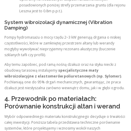
posadowionych poniżej strefy przemarzania gruntu (dla rejonu
Leszna jest to 0.8m p.p.t.).
System wibroizolacji dynamicznej (Vibration
Damping)
Pompy hydromasażu o mocy rzędu 2−3 kW generują drgania o niskiej
częstotliwości, które w zamkniętej przestrzeni altany lub werandy
mogłyby wywoływać nieprzyjemny rezonans akustyczny (buczenie
szklanych tafli czy profili).
Aby temu zapobiec, pod ramą nośną dżakuzi oraz na styku niecki z
obudową tarasową instalujemy
specjalistyczne maty
wibroizolacyjne z elastomerów poliuretanowych (np. Sylomer)
.
Pochłaniają one do 95% drgań mechanicznych, gwarantując, że praca
dżakuzi jest niesłyszalna zarówno wewnątrz domu, jak i w głębi ogrodu.
4. Przewodnik po materiałach:
Porównanie konstrukcji altan i werand
Wybór odpowiedniego materiału konstrukcyjnego decyduje o trwałości
całej inwestycji. Poniższa tabela przedstawia techniczne porównanie
systemów, które projektujemy i wznosimy wokół naszych