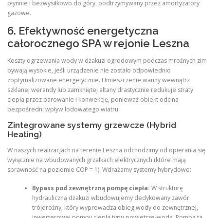
płynnie i bezwysiłkowo do góry, podtrzymywany przez amortyzatory
gazowe.
6. Efektywność energetyczna
całorocznego SPA w rejonie Leszna
Koszty ogrzewania wody w dżakuzi ogrodowym podczas mroźnych zim
bywają wysokie, jeśli urządzenie nie zostało odpowiednio
zoptymalizowane energetycznie. Umieszczenie wanny wewnątrz
szklanej werandy lub zamkniętej altany drastycznie redukuje straty
ciepła przez parowanie i konwekcję, ponieważ obiekt odcina
bezpośredni wpływ lodowatego wiatru.
Zintegrowane systemy grzewcze (Hybrid
Heating)
W naszych realizacjach na terenie Leszna odchodzimy od opierania się
wyłącznie na wbudowanych grzałkach elektrycznych (które mają
sprawność na poziomie COP = 1). Wdrażamy systemy hybrydowe:
Bypass pod zewnętrzną pompę ciepła:
W strukturę
hydrauliczną dżakuzi wbudowujemy dedykowany zawór
trójdrożny, który wyprowadza obieg wody do zewnętrznej,
inwerterowej pompy ciepła typu powietrze-woda. Pompa ta,