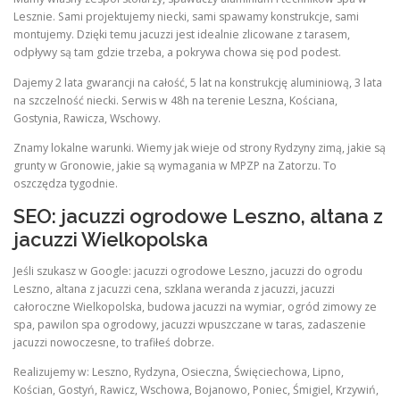
Lesznie. Sami projektujemy niecki, sami spawamy konstrukcje, sami
montujemy. Dzięki temu jacuzzi jest idealnie zlicowane z tarasem,
odpływy są tam gdzie trzeba, a pokrywa chowa się pod podest.
Dajemy 2 lata gwarancji na całość, 5 lat na konstrukcję aluminiową, 3 lata
na szczelność niecki. Serwis w 48h na terenie Leszna, Kościana,
Gostynia, Rawicza, Wschowy.
Znamy lokalne warunki. Wiemy jak wieje od strony Rydzyny zimą, jakie są
grunty w Gronowie, jakie są wymagania w MPZP na Zatorzu. To
oszczędza tygodnie.
SEO: jacuzzi ogrodowe Leszno, altana z
jacuzzi Wielkopolska
Jeśli szukasz w Google: jacuzzi ogrodowe Leszno, jacuzzi do ogrodu
Leszno, altana z jacuzzi cena, szklana weranda z jacuzzi, jacuzzi
całoroczne Wielkopolska, budowa jacuzzi na wymiar, ogród zimowy ze
spa, pawilon spa ogrodowy, jacuzzi wpuszczane w taras, zadaszenie
jacuzzi nowoczesne, to trafiłeś dobrze.
Realizujemy w: Leszno, Rydzyna, Osieczna, Święciechowa, Lipno,
Kościan, Gostyń, Rawicz, Wschowa, Bojanowo, Poniec, Śmigiel, Krzywiń,