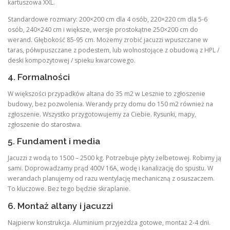
kartuszowa XXL.
Standardowe rozmiary: 200×200 cm dla 4 osób, 220×220 cm dla 5-6
osób, 240×240 cm i większe, wersje prostokątne 250×200 cm do
werand. Głębokość 85-95 cm. Możemy zrobić jacuzzi wpuszczane w
taras, półwpuszczane z podestem, lub wolnostojące z obudową z HPL /
deski kompozytowej / spieku kwarcowego.
4. Formalności
W większości przypadków altana do 35 m2 w Lesznie to zgłoszenie
budowy, bez pozwolenia. Werandy przy domu do 150 m2 również na
zgłoszenie. Wszystko przygotowujemy za Ciebie. Rysunki, mapy,
zgłoszenie do starostwa.
5. Fundament i media
Jacuzzi z wodą to 1500 – 2500 kg. Potrzebuje płyty żelbetowej. Robimy ją
sami. Doprowadzamy prąd 400V 16A, wodę i kanalizację do spustu. W
werandach planujemy od razu wentylację mechaniczną z osuszaczem.
To kluczowe. Bez tego będzie skraplanie.
6. Montaż altany i jacuzzi
Najpierw konstrukcja. Aluminium przyjeżdża gotowe, montaż 2-4 dni.