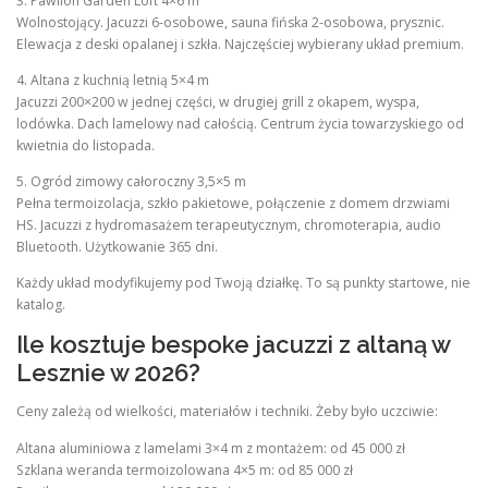
3. Pawilon Garden Loft 4×6 m
Wolnostojący. Jacuzzi 6-osobowe, sauna fińska 2-osobowa, prysznic.
Elewacja z deski opalanej i szkła. Najczęściej wybierany układ premium.
4. Altana z kuchnią letnią 5×4 m
Jacuzzi 200×200 w jednej części, w drugiej grill z okapem, wyspa,
lodówka. Dach lamelowy nad całością. Centrum życia towarzyskiego od
kwietnia do listopada.
5. Ogród zimowy całoroczny 3,5×5 m
Pełna termoizolacja, szkło pakietowe, połączenie z domem drzwiami
HS. Jacuzzi z hydromasażem terapeutycznym, chromoterapia, audio
Bluetooth. Użytkowanie 365 dni.
Każdy układ modyfikujemy pod Twoją działkę. To są punkty startowe, nie
katalog.
Ile kosztuje bespoke jacuzzi z altaną w
Lesznie w 2026?
Ceny zależą od wielkości, materiałów i techniki. Żeby było uczciwie:
Altana aluminiowa z lamelami 3×4 m z montażem: od 45 000 zł
Szklana weranda termoizolowana 4×5 m: od 85 000 zł