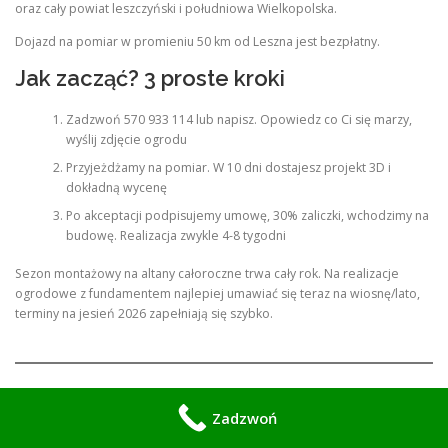
oraz cały powiat leszczyński i południowa Wielkopolska.
Dojazd na pomiar w promieniu 50 km od Leszna jest bezpłatny.
Jak zacząć? 3 proste kroki
Zadzwoń 570 933 114 lub napisz. Opowiedz co Ci się marzy,
wyślij zdjęcie ogrodu
Przyjeżdżamy na pomiar. W 10 dni dostajesz projekt 3D i
dokładną wycenę
Po akceptacji podpisujemy umowę, 30% zaliczki, wchodzimy na
budowę. Realizacja zwykle 4-8 tygodni
Sezon montażowy na altany całoroczne trwa cały rok. Na realizacje
ogrodowe z fundamentem najlepiej umawiać się teraz na wiosnę/lato,
terminy na jesień 2026 zapełniają się szybko.
Bespoke Jacuzzi Ogrodowe Leszno – Altany, Werandy, Pawilony SPA
Zadzwoń
Projekt, produkcja, montaż. Wszystko w jednej firmie.