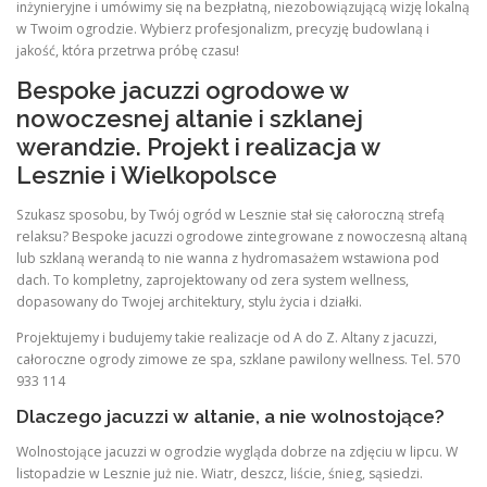
inżynieryjne i umówimy się na bezpłatną, niezobowiązującą wizję lokalną
w Twoim ogrodzie. Wybierz profesjonalizm, precyzję budowlaną i
jakość, która przetrwa próbę czasu!
Bespoke jacuzzi ogrodowe w
nowoczesnej altanie i szklanej
werandzie. Projekt i realizacja w
Lesznie i Wielkopolsce
Szukasz sposobu, by Twój ogród w Lesznie stał się całoroczną strefą
relaksu? Bespoke jacuzzi ogrodowe zintegrowane z nowoczesną altaną
lub szklaną werandą to nie wanna z hydromasażem wstawiona pod
dach. To kompletny, zaprojektowany od zera system wellness,
dopasowany do Twojej architektury, stylu życia i działki.
Projektujemy i budujemy takie realizacje od A do Z. Altany z jacuzzi,
całoroczne ogrody zimowe ze spa, szklane pawilony wellness. Tel. 570
933 114
Dlaczego jacuzzi w altanie, a nie wolnostojące?
Wolnostojące jacuzzi w ogrodzie wygląda dobrze na zdjęciu w lipcu. W
listopadzie w Lesznie już nie. Wiatr, deszcz, liście, śnieg, sąsiedzi.