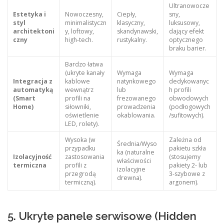
Ultranowocze
Estetyka i
Nowoczesny,
Ciepły,
sny,
styl
minimalistyczn
klasyczny,
luksusowy,
architektoni
y, loftowy,
skandynawski,
dający efekt
czny
high-tech.
rustykalny.
optycznego
braku barier.
Bardzo łatwa
(ukryte kanały
Wymaga
Wymaga
Integracja z
kablowe
natynkowego
dedykowanyc
automatyką
wewnątrz
lub
h profili
(Smart
profili na
frezowanego
obwodowych
Home)
siłowniki,
prowadzenia
(podłogowych
oświetlenie
okablowania.
/sufitowych).
LED, rolety).
Wysoka (w
Zależna od
Średnia/Wyso
przypadku
pakietu szkła
ka (naturalne
Izolacyjność
zastosowania
(stosujemy
właściwości
termiczna
profili z
pakiety 2- lub
izolacyjne
przegrodą
3-szybowe z
drewna).
termiczną).
argonem).
5. Ukryte panele serwisowe (Hidden