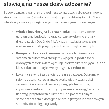
stawiają na nasze doświadczenie?
Budowa zintegrowanej strefy wellness to inwestycja długoterminowa,
która musi cechować się niezawodnością przez dziesięciolecia. Nasze
interdyscyplinarne podejście wyróżnia nas na rynku budowlanym:
Wiedza inżynieryjna i uprawnienia:
Posiadamy pełne
uprawnienia budowlane oraz certyfikaty elektryczne SEP
(Eksploatacja i Dozór do 1 kV). Każda instalacja kończy się
wystawieniem oficjalnych protokołów powykonawczych.
Komponenty klasy Premium:
W naszych dżakuzi oraz
systemach automatyki stosujemy wyłącznie podzespoły
wiodących marek światowych (np. elektronika sterująca
Balboa
lub
Gecko
, automatyka wentylacyjna
Dantherm
).
Lokalny serwis i wsparcie po-sprzedażowe:
Działamy w
rejonie Leszna, co gwarantuje błyskawiczny czas reakcji
serwisu. Oferujemy okresowe przeglądy techniczne,
czyszczenie instalacji metodą czyszczenia rurociągów (szok
tlenowy), przygotowanie urządzeń do poszczególnych
sezonów oraz stałą dostępność ekologicznych, bezchlorowych
środków do pielęgnacji wody.