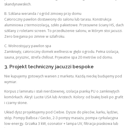
skandynawskich.
B. Szklana weranda / ogród zimowy przy domu
Całoroczny pawilon dostawiony do salonu lub tarasu. Konstrukcja
aluminiowa z termoizolacją, szkło pakietowe. Przesuwne ściany HS, dach
szklany z roletami screen. To przedłużenie salonu, w którym stoi jacuzzi.
Zero biegania po zimnie w szlafroku.
C. Wolnostojący pawilon spa
Zamknięty, całoroczny domek wellness w głębi ogrodu. Pełna izolacja,
sauna, prysznic, strefa chillout. Prywatne spa 20 metrów od domu.
3. Projekt techniczny jacuzzi bespoke
Nie kupujemy gotowych wanien z marketu. Każdą nieckę budujemy pod
wymiar.
Korpus z laminatu i stali nierdzewnej, izolacja pianką PU o zamkniętych
komórkach. Akryl: Lucite USA lub Aristech. Kolory: od białej bieli po grafit
i czarny stone.
Układ dysz projektujemy pod Ciebie. Dysze do pleców, karku, lędźwi,
stóp. Pompy Balboa / Gecko, 2-3 pompy masażu, pompa cyrkulacyjna
low-energy. Grzałka 3 kW, ozonator + lampa UV, filtracja piaskowa lub