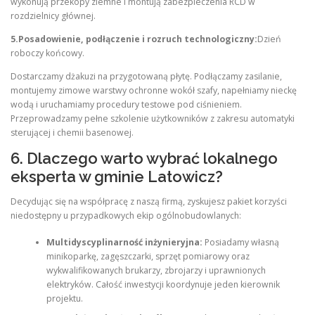
wykonują przekopy ziemne i montują zabezpieczenia RCD w
rozdzielnicy głównej.
5.Posadowienie, podłączenie i rozruch technologiczny:
Dzień
roboczy końcowy.
Dostarczamy dżakuzi na przygotowaną płytę. Podłączamy zasilanie,
montujemy zimowe warstwy ochronne wokół szafy, napełniamy nieckę
wodą i uruchamiamy procedury testowe pod ciśnieniem.
Przeprowadzamy pełne szkolenie użytkowników z zakresu automatyki
sterującej i chemii basenowej.
6. Dlaczego warto wybrać lokalnego
eksperta w gminie Latowicz?
Decydując się na współpracę z naszą firmą, zyskujesz pakiet korzyści
niedostępny u przypadkowych ekip ogólnobudowlanych:
Multidyscyplinarność inżynieryjna:
Posiadamy własną
minikoparkę, zagęszczarki, sprzęt pomiarowy oraz
wykwalifikowanych brukarzy, zbrojarzy i uprawnionych
elektryków. Całość inwestycji koordynuje jeden kierownik
projektu.