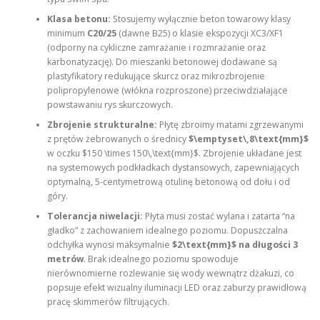
Klasa betonu:
Stosujemy wyłącznie beton towarowy klasy
minimum
C20/25
(dawne B25) o klasie ekspozycji XC3/XF1
(odporny na cykliczne zamrażanie i rozmrażanie oraz
karbonatyzację). Do mieszanki betonowej dodawane są
plastyfikatory redukujące skurcz oraz mikrozbrojenie
polipropylenowe (włókna rozproszone) przeciwdziałające
powstawaniu rys skurczowych.
Zbrojenie strukturalne:
Płytę zbroimy matami zgrzewanymi
z prętów żebrowanych o średnicy
$\emptyset\,8\text{mm}$
w oczku $150 \times 150\,\text{mm}$. Zbrojenie układane jest
na systemowych podkładkach dystansowych, zapewniających
optymalną, 5-centymetrową otulinę betonową od dołu i od
góry.
Tolerancja niwelacji:
Płyta musi zostać wylana i zatarta “na
gładko” z zachowaniem idealnego poziomu. Dopuszczalna
odchyłka wynosi maksymalnie
$2\text{mm}$ na długości 3
metrów
. Brak idealnego poziomu spowoduje
nierównomierne rozlewanie się wody wewnątrz dżakuzi, co
popsuje efekt wizualny iluminacji LED oraz zaburzy prawidłową
pracę skimmerów filtrujących.