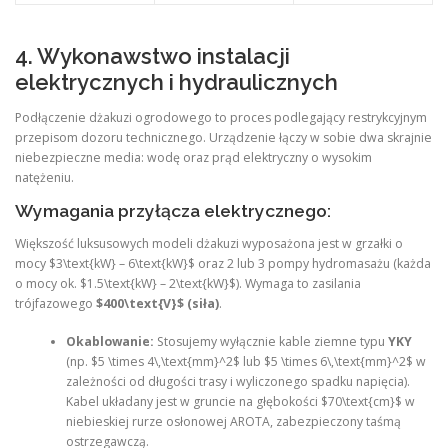
4. Wykonawstwo instalacji
elektrycznych i hydraulicznych
Podłączenie dżakuzi ogrodowego to proces podlegający restrykcyjnym
przepisom dozoru technicznego. Urządzenie łączy w sobie dwa skrajnie
niebezpieczne media: wodę oraz prąd elektryczny o wysokim
natężeniu.
Wymagania przyłącza elektrycznego:
Większość luksusowych modeli dżakuzi wyposażona jest w grzałki o
mocy $3\text{kW} – 6\text{kW}$ oraz 2 lub 3 pompy hydromasażu (każda
o mocy ok. $1.5\text{kW} – 2\text{kW}$). Wymaga to zasilania
trójfazowego
$400\text{V}$ (siła)
.
Okablowanie:
Stosujemy wyłącznie kable ziemne typu
YKY
(np. $5 \times 4\,\text{mm}^2$ lub $5 \times 6\,\text{mm}^2$ w
zależności od długości trasy i wyliczonego spadku napięcia).
Kabel układany jest w gruncie na głębokości $70\text{cm}$ w
niebieskiej rurze osłonowej AROTA, zabezpieczony taśmą
ostrzegawczą.