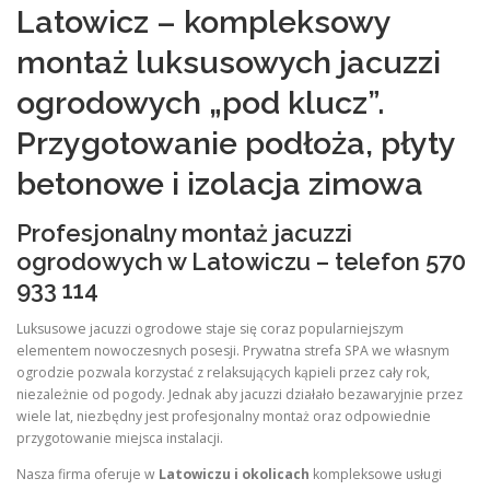
Latowicz – kompleksowy
montaż luksusowych jacuzzi
ogrodowych „pod klucz”.
Przygotowanie podłoża, płyty
betonowe i izolacja zimowa
Profesjonalny montaż jacuzzi
ogrodowych w Latowiczu – telefon 570
933 114
Luksusowe jacuzzi ogrodowe staje się coraz popularniejszym
elementem nowoczesnych posesji. Prywatna strefa SPA we własnym
ogrodzie pozwala korzystać z relaksujących kąpieli przez cały rok,
niezależnie od pogody. Jednak aby jacuzzi działało bezawaryjnie przez
wiele lat, niezbędny jest profesjonalny montaż oraz odpowiednie
przygotowanie miejsca instalacji.
Nasza firma oferuje w
Latowiczu i okolicach
kompleksowe usługi