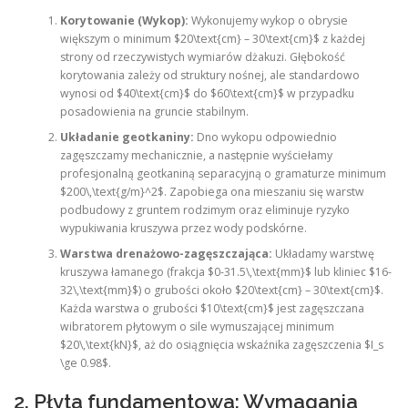
Korytowanie (Wykop):
Wykonujemy wykop o obrysie
większym o minimum $20\text{cm} – 30\text{cm}$ z każdej
strony od rzeczywistych wymiarów dżakuzi. Głębokość
korytowania zależy od struktury nośnej, ale standardowo
wynosi od $40\text{cm}$ do $60\text{cm}$ w przypadku
posadowienia na gruncie stabilnym.
Układanie geotkaniny:
Dno wykopu odpowiednio
zagęszczamy mechanicznie, a następnie wyściełamy
profesjonalną geotkaniną separacyjną o gramaturze minimum
$200\,\text{g/m}^2$. Zapobiega ona mieszaniu się warstw
podbudowy z gruntem rodzimym oraz eliminuje ryzyko
wypukiwania kruszywa przez wody podskórne.
Warstwa drenażowo-zagęszczająca:
Układamy warstwę
kruszywa łamanego (frakcja $0-31.5\,\text{mm}$ lub kliniec $16-
32\,\text{mm}$) o grubości około $20\text{cm} – 30\text{cm}$.
Każda warstwa o grubości $10\text{cm}$ jest zagęszczana
wibratorem płytowym o sile wymuszającej minimum
$20\,\text{kN}$, aż do osiągnięcia wskaźnika zagęszczenia $I_s
\ge 0.98$.
2. Płyta fundamentowa: Wymagania