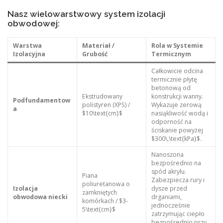
Nasz wielowarstwowy system izolacji
obwodowej:
Warstwa
Materiał /
Rola w Systemie
Izolacyjna
Grubość
Termicznym
Całkowicie odcina
termicznie płytę
betonową od
Ekstrudowany
konstrukcji wanny.
Podfundamentow
polistyren (XPS) /
Wykazuje zerową
a
$10\text{cm}$
nasiąkliwość wodą i
odporność na
ściskanie powyżej
$300\,\text{kPa}$.
Nanoszona
bezpośrednio na
spód akrylu.
Piana
Zabezpiecza rury i
poliuretanowa o
Izolacja
dysze przed
zamkniętych
obwodowa niecki
drganiami,
komórkach / $3-
jednocześnie
5\text{cm}$
zatrzymując ciepło
bezpośrednio przy