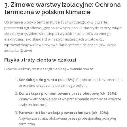
3. Zimowe warstwy izolacyjne: Ochrona
termiczna w polskim klimacie
Utrzymanie wody o temperaturze $38^\circ\text{C}$ w otwartej
przestrzeni ogrodowej, gdy na zewnątrz panują siarczyste mrozy, wiąże
się z dużym ryzykiem strat ciepła i wysokich rachunków za energię
elektryczną. Jako standard w naszych instalacjach w Latowiczu
wprowadzamy wielowarstwowe bariery termoizolacyjne (tzw.
Arctic
Insulation System
).
Fizyka utraty ciepła w dżakuzi
Główne wektory strat energii cieplnej w wannie spa to:
Kondukcja do gruntu (ok. 15%):
Ciepło ucieka bezpośrednio
przez dno urządzenia do zimnego betonu.
Konwekcja i promieniowanie przez obudowę (ok. 25%):
Zimny wiatr opływający zewnętrzne panele wychładza wnętrze
szafy technicznej.
Parowanie i konwekcja powierzchniowa (ok. 60%):
Największa strata, blokowana przez profesjonalną pokrywę
termiczną.