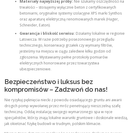
Materiały najwyższej próby:
Nie szukamy oszczędności na
trwałości – stosujemy wyłącznie beton z certyfikowanych
betoniarni, oryginalne systemy izolacyjne XPS marki Synthos
oraz aparaturę elektryczną renomowanych marek (Hager,
Schneider, Eaton).
Gwarancja i bliskość serwisu:
Działamy lokalnie w regionie
Latowicza. W razie potrzeby posezonowego przeglądu
technicznego, konserwacji grzałek czy wymiany filtrów,
jesteśmy na miejscu w ciągu zaledwie kilku godzin od
zgłoszenia. Wystawiamy pełne protokoły pomiarów
elektrycznych honorowane przez towarzystwa
ubezpieczeniowe.
Bezpieczeństwo i luksus bez
kompromisów – Zadzwoń do nas!
Nie ryzykuj pęknięcia niecki z powodu osiadającego gruntu ani awarii
drogich pomp wywołanej przez mróz penetrujący nieszczelną szafę
techniczną. Oddaj instalację swojego wymarzonego spa w ręce
specjalistów, którzy znają lokalne warunki gruntowe i doskonale wiedzą,
jak okiełznać fizykę budowli w trudnym, polskim klimacie.