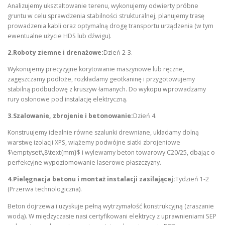
Analizujemy ukształtowanie terenu, wykonujemy odwierty próbne
gruntu w celu sprawdzenia stabilności strukturalnej, planujemy trasę
prowadzenia kabli oraz optymalną drogę transportu urządzenia (w tym
ewentualne użycie HDS lub dźwigu).
2.Roboty ziemne i drenażowe:
Dzień 2-3.
Wykonujemy precyzyjne korytowanie maszynowe lub ręczne,
zagęszczamy podłoże, rozkładamy geotkaninę i przygotowujemy
stabilną podbudowę z kruszyw łamanych. Do wykopu wprowadzamy
rury osłonowe pod instalację elektryczną.
3.Szalowanie, zbrojenie i betonowanie:
Dzień 4.
Konstruujemy idealnie równe szalunki drewniane, układamy dolną
warstwę izolacji XPS, wiążemy podwójne siatki zbrojeniowe
$\emptyset\,8\text{mm}$ i wylewamy beton towarowy C20/25, dbając o
perfekcyjne wypoziomowanie laserowe płaszczyzny.
4.Pielęgnacja betonu i montaż instalacji zasilającej:
Tydzień 1-2
(Przerwa technologiczna).
Beton dojrzewa i uzyskuje pełną wytrzymałość konstrukcyjną (zraszanie
wodą). W międzyczasie nasi certyfikowani elektrycy z uprawnieniami SEP