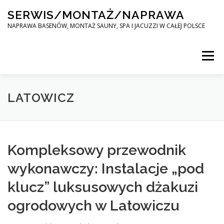
Skip
SERWIS/MONTAŻ/NAPRAWA
to
content
NAPRAWA BASENÓW, MONTAŻ SAUNY, SPA I JACUZZI W CAŁEJ POLSCE
Menu
SPA SERWIS
LATOWICZ
MONTAŻ SAUNY, SPA, JACUZI W CAŁEJ POLSCE
Kompleksowy przewodnik
wykonawczy: Instalacje „pod
KONTAKT
klucz” luksusowych dżakuzi
ogrodowych w Latowiczu