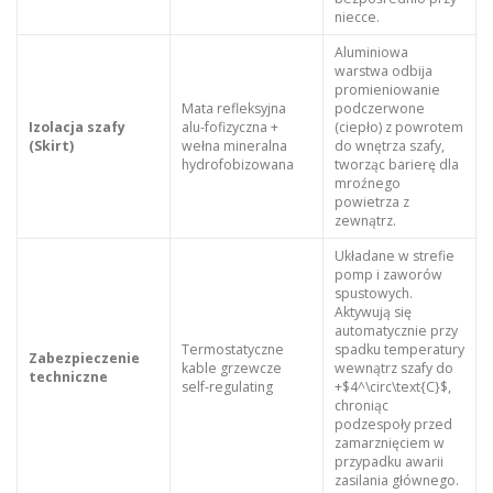
niecce.
Aluminiowa
warstwa odbija
promieniowanie
Mata refleksyjna
podczerwone
Izolacja szafy
alu-fofizyczna +
(ciepło) z powrotem
(Skirt)
wełna mineralna
do wnętrza szafy,
hydrofobizowana
tworząc barierę dla
mroźnego
powietrza z
zewnątrz.
Układane w strefie
pomp i zaworów
spustowych.
Aktywują się
automatycznie przy
Termostatyczne
spadku temperatury
Zabezpieczenie
kable grzewcze
wewnątrz szafy do
techniczne
self-regulating
+$4^\circ\text{C}$,
chroniąc
podzespoły przed
zamarznięciem w
przypadku awarii
zasilania głównego.