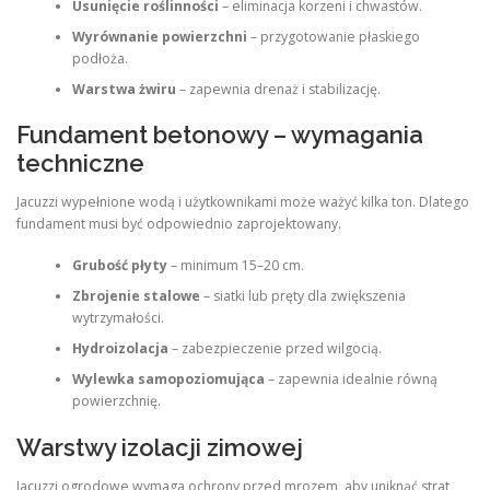
Usunięcie roślinności
– eliminacja korzeni i chwastów.
Wyrównanie powierzchni
– przygotowanie płaskiego
podłoża.
Warstwa żwiru
– zapewnia drenaż i stabilizację.
Fundament betonowy – wymagania
techniczne
Jacuzzi wypełnione wodą i użytkownikami może ważyć kilka ton. Dlatego
fundament musi być odpowiednio zaprojektowany.
Grubość płyty
– minimum 15–20 cm.
Zbrojenie stalowe
– siatki lub pręty dla zwiększenia
wytrzymałości.
Hydroizolacja
– zabezpieczenie przed wilgocią.
Wylewka samopoziomująca
– zapewnia idealnie równą
powierzchnię.
Warstwy izolacji zimowej
Jacuzzi ogrodowe wymaga ochrony przed mrozem, aby uniknąć strat