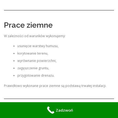
Prace ziemne
W zależności od warunków wykonujemy:
usunięcie warstwy humusu,
korytowanie terenu,
wyrównanie powierzchni,
zagęszczenie gruntu,
przygotowanie drenażu.
Prawidłowo wykonane prace ziemne są podstawą trwałej instalacji.
Zadzwoń
Dlaczego drenaż jest ważny?