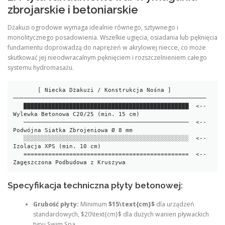
zbrojarskie i betoniarskie
Dżakuzi ogrodowe wymaga idealnie równego, sztywnego i
monolitycznego posadowienia. Wszelkie ugięcia, osiadania lub pęknięcia
fundamentu doprowadzą do naprężeń w akrylowej niecce, co może
skutkować jej nieodwracalnym pęknięciem i rozszczelnieniem całego
systemu hydromasażu.
       [ Niecka Dżakuzi / Konstrukcja Nośna ]

───────────────────────────────────────────────────────

   ███████████████████████████████████████████████  <-- 
Wylewka Betonowa C20/25 (min. 15 cm)

   ───────────────────────────────────────────────  <-- 
Podwójna Siatka Zbrojeniowa Ø 8 mm

   ░░░░░░░░░░░░░░░░░░░░░░░░░░░░░░░░░░░░░░░░░░░░░░░  <-- 
Izolacja XPS (min. 10 cm)

   ===============================================  <-- 
Specyfikacja techniczna płyty betonowej:
Grubość płyty:
Minimum
$15\text{cm}$
dla urządzeń
standardowych, $20\text{cm}$ dla dużych wanien pływackich
typu Swim Spa.