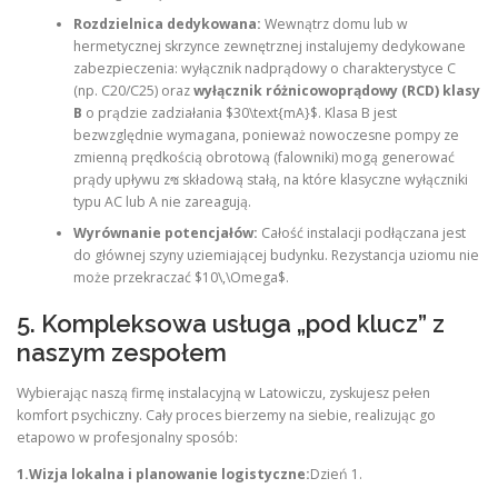
Rozdzielnica dedykowana:
Wewnątrz domu lub w
hermetycznej skrzynce zewnętrznej instalujemy dedykowane
zabezpieczenia: wyłącznik nadprądowy o charakterystyce C
(np. C20/C25) oraz
wyłącznik różnicowoprądowy (RCD) klasy
B
o prądzie zadziałania $30\text{mA}$. Klasa B jest
bezwzględnie wymagana, ponieważ nowoczesne pompy ze
zmienną prędkością obrotową (falowniki) mogą generować
prądy upływu zซ składową stałą, na które klasyczne wyłączniki
typu AC lub A nie zareagują.
Wyrównanie potencjałów:
Całość instalacji podłączana jest
do głównej szyny uziemiającej budynku. Rezystancja uziomu nie
może przekraczać $10\,\Omega$.
5. Kompleksowa usługa „pod klucz” z
naszym zespołem
Wybierając naszą firmę instalacyjną w Latowiczu, zyskujesz pełen
komfort psychiczny. Cały proces bierzemy na siebie, realizując go
etapowo w profesjonalny sposób:
1.Wizja lokalna i planowanie logistyczne:
Dzień 1.