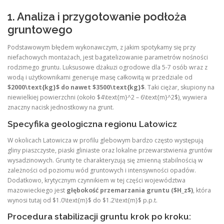
1. Analiza i przygotowanie podłoża
gruntowego
Podstawowym błędem wykonawczym, z jakim spotykamy się przy
niefachowych montażach, jest bagatelizowanie parametrów nośności
rodzimego gruntu. Luksusowe dżakuzi ogrodowe dla 5-7 osób wraz z
wodą i użytkownikami generuje masę całkowitą w przedziale od
$2000\text{kg}$ do nawet $3500\text{kg}$
. Taki ciężar, skupiony na
niewielkiej powierzchni (około $4\text{m}^2 – 6\text{m}^2$), wywiera
znaczny nacisk jednostkowy na grunt.
Specyfika geologiczna regionu Latowicz
W okolicach Latowicza w profilu glebowym bardzo często występują
gliny piaszczyste, piaski gliniaste oraz lokalne przewarstwienia gruntów
wysadzinowych. Grunty te charakteryzują się zmienną stabilnością w
zależności od poziomu wód gruntowych i intensywności opadów.
Dodatkowo, krytycznym czynnikiem w tej części województwa
mazowieckiego jest
głębokość przemarzania gruntu ($H_z$)
, która
wynosi tutaj od $1.0\text{m}$ do $1.2\text{m}$ p.p.t.
Procedura stabilizacji gruntu krok po kroku: