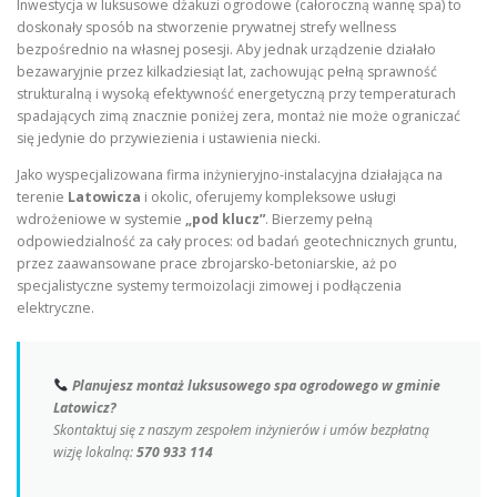
Inwestycja w luksusowe dżakuzi ogrodowe (całoroczną wannę spa) to
doskonały sposób na stworzenie prywatnej strefy wellness
bezpośrednio na własnej posesji. Aby jednak urządzenie działało
bezawaryjnie przez kilkadziesiąt lat, zachowując pełną sprawność
strukturalną i wysoką efektywność energetyczną przy temperaturach
spadających zimą znacznie poniżej zera, montaż nie może ograniczać
się jedynie do przywiezienia i ustawienia niecki.
Jako wyspecjalizowana firma inżynieryjno-instalacyjna działająca na
terenie
Latowicza
i okolic, oferujemy kompleksowe usługi
wdrożeniowe w systemie
„pod klucz”
. Bierzemy pełną
odpowiedzialność za cały proces: od badań geotechnicznych gruntu,
przez zaawansowane prace zbrojarsko-betoniarskie, aż po
specjalistyczne systemy termoizolacji zimowej i podłączenia
elektryczne.
Planujesz montaż luksusowego spa ogrodowego w gminie
Latowicz?
Skontaktuj się z naszym zespołem inżynierów i umów bezpłatną
wizję lokalną:
570 933 114