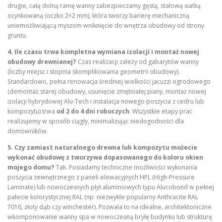
drugie, całą dolną ramę wanny zabezpieczamy gęstą, stalową siatką
ocynkowaną (oczko 2×2 mm), która tworzy barierę mechaniczną
uniemożliwiającą myszom wniknięcie do wnętrza obudowy od strony
gruntu.
4. Ile czasu trwa kompletna wymiana izolacji i montaż nowej
obudowy drewnianej?
Czas realizacji zależy od gabarytów wanny
(liczby miejsc i stopnia skomplikowania geometrii obudowy).
Standardowo, pełna renowacja średniej wielkości jacuzzi ogrodowego
(demontaż starej obudowy, usunięcie zmętniałej piany, montaż nowej
izolacji hybrydowej Alu-Tech i instalacja nowego poszycia z cedru lub
kompozytu) trwa
od 2 do 4 dni roboczych
. Wszystkie etapy prac
realizujemy w sposób ciągły, minimalizując niedogodności dla
domowników.
5. Czy zamiast naturalnego drewna lub kompozytu możecie
wykonać obudowę z tworzywa dopasowanego do koloru okien
mojego domu?
Tak. Posiadamy techniczne możliwości wykonania
poszycia zewnętrznego z paneli elewacyjnych HPL (High-Pressure
Laminate) lub nowoczesnych płyt aluminiowych typu Alucobond w pełnej
palecie kolorystycznej RAL (np. niezwykle popularny Anthracite RAL
7016, złoty dąb czy winchester). Pozwala to na idealne, architektoniczne
wkomponowanie wanny spa w nowoczesną bryłę budynku lub strukturę