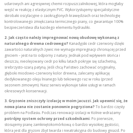
udarowych ani agresywnej chemii rozpuszczalnikowej, która mogłaby
wejść w reakcję z elastycznym PVC. Wykorzystujemy specjalistyczne
skrobaki oscylacyjne o zaokrąglonych krawędziach oraz technologię
kontrolowanego zmiękczania termicznego piany, co gwarantuje 100%
bezpieczeństwa dla każdego elementu hydrauliki.
2. Jak często należy impregnować nową obudowę wykonaną z
naturalnego drewna cedrowego?
Kanadyjski cedr czerwony dzięki
zawartości naturalnych żywic nie wymaga impregnacji chroniącej przed
gniciem – jest na to odporny z natury. Jednak pod wpływem słońca i
deszczu, nieolejowany cedr po kilku latach pokryje się szlachetną,
srebrzysto-szarą patyną. Jeśli chcą Państwo zachować oryginalny,
głęboki miodowo-czerwony kolor drewna, zalecamy aplikację
dedykowanego oleju lnianego lub tekowego raz w roku (przed
sezonem zimowym). Nasz serwis wykonuje takie usługi w ramach
okresowych konserwacji.
3. Gryzonie zniszczyły izolację w moim jacuzzi. Jak upewnić się, że
nowa piana nie zostanie ponownie pogryziona?
To bardzo częsty
problem na Podlasiu. Podczas renowacji izolacji w Kolnie wdrażamy
potrójny system ochrony przed szkodnikami
. Po pierwsze,
stosujemy pianę zamkniętokomórkową o bardzo wysokiej gęstości,
która jest dla gryzoni zbyt twarda i nieatrakcyjna do budowy gniazd. Po