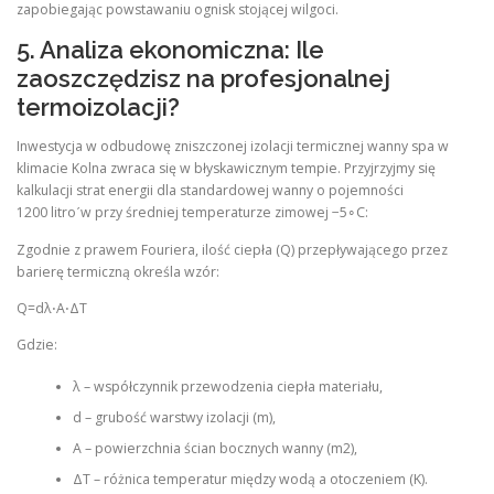
zapobiegając powstawaniu ognisk stojącej wilgoci.
5. Analiza ekonomiczna: Ile
zaoszczędzisz na profesjonalnej
termoizolacji?
Inwestycja w odbudowę zniszczonej izolacji termicznej wanny spa w
klimacie Kolna zwraca się w błyskawicznym tempie. Przyjrzyjmy się
kalkulacji strat energii dla standardowej wanny o pojemności
1200 litroˊw przy średniej temperaturze zimowej −5∘C:
Zgodnie z prawem Fouriera, ilość ciepła (Q) przepływającego przez
barierę termiczną określa wzór:
Q=dλ​⋅A⋅ΔT
Gdzie:
λ – współczynnik przewodzenia ciepła materiału,
d – grubość warstwy izolacji (m),
A – powierzchnia ścian bocznych wanny (m2),
ΔT – różnica temperatur między wodą a otoczeniem (K).