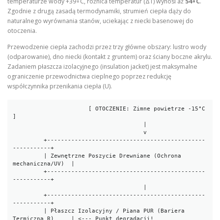
temperaturze wody +39∘C, różnica temperatur (ΔT) wynosi aż
54∘C
.
Zgodnie z drugą zasadą termodynamiki, strumień ciepła dąży do
naturalnego wyrównania stanów, uciekając z niecki basenowej do
otoczenia.
Przewodzenie ciepła zachodzi przez trzy główne obszary: lustro wody
(odparowanie), dno niecki (kontakt z gruntem) oraz ściany boczne akrylu.
Zadaniem płaszcza izolacyjnego (insulation jacket) jest maksymalne
ograniczenie przewodnictwa cieplnego poprzez redukcję
współczynnika przenikania ciepła (U).
                      [ OTOCZENIE: Zimne powietrze -15°C 
]

                                      |

                                      v

         +----------------------------------------------
-----------+

         | Zewnętrzne Poszycie Drewniane (Ochrona 
mechaniczna/UV)  |

         +----------------------------------------------
-----------+

                                      |

         +----------------------------------------------
-----------+

         | Płaszcz Izolacyjny / Piana PUR (Bariera 
Termiczna R)     | <--- Punkt degradacji!
