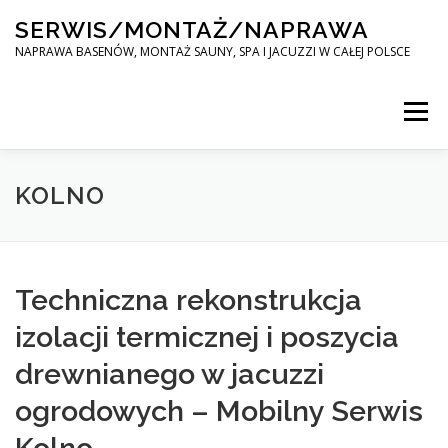
Skip
SERWIS/MONTAŻ/NAPRAWA
to
content
NAPRAWA BASENÓW, MONTAŻ SAUNY, SPA I JACUZZI W CAŁEJ POLSCE
Menu
SPA SERWIS
KOLNO
MONTAŻ SAUNY, SPA, JACUZI W CAŁEJ POLSCE
Techniczna rekonstrukcja
izolacji termicznej i poszycia
KONTAKT
drewnianego w jacuzzi
ogrodowych – Mobilny Serwis