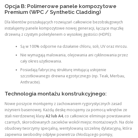
Opcja B: Polimerowe panele kompozytowe
Premium (WPC / Synthetic Cladding)
Dla klientów poszukujących rozwiązań całkowicie bezobsługowych
instalujemy panele kompozytowe nowej generacji, łączące mączkę
drzewną z czystym polietylenem o wysokiej gęstości (HDPE):
Są w 100% odporne na działanie chloru, soli, UV oraz mrozu.
Nie wymagają malowania, olejowania ani cyklinowania przez
cały okres użytkowania.
Posiadają fabryczną strukturę imitującą usłojenie
szczotkowanego drewna egzotycznego (np. Teak, Merbau,
Anthracite).
Technologia montażu konstrukcyjnego:
Nowe poszycie montujemy z zachowaniem rygorystycznych zasad
inżynierii basenowej. Każdą deskę mocujemy za pomocą wkrętów ze
stali nierdzewnej klasy
A2 lub A4
, co całkowicie eliminuje powstawanie
czarnych, skorodowanych zacieków wokół miejsc montażowych. Na dole
obudowy tworzymy specjalną, wentylowaną szczelinę dylatacyjną, która
zapewnia swobodny odpływ powietrza chłodzącego pompy,