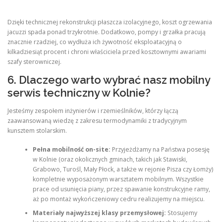
Dzięki technicznej rekonstrukcji płaszcza izolacyjnego, koszt ogrzewania
jacuzzi spada ponad trzykrotnie. Dodatkowo, pompy i grzałka pracują
znacznie rzadziej, co wydłuża ich żywotność eksploatacyjną o
kilkadziesiąt procent i chroni właściciela przed kosztownymi awariami
szafy sterowniczej.
6. Dlaczego warto wybrać nasz mobilny
serwis techniczny w Kolnie?
Jesteśmy zespołem inżynierów i rzemieślników, którzy łączą
zaawansowaną wiedzę z zakresu termodynamiki z tradycyjnym
kunsztem stolarskim.
Pełna mobilność on-site:
Przyjeżdżamy na Państwa posesję
w Kolnie (oraz okolicznych gminach, takich jak Stawiski,
Grabowo, Turośl, Mały Płock, a także w rejonie Pisza czy Łomży)
kompletnie wyposażonym warsztatem mobilnym. Wszystkie
prace od usunięcia piany, przez spawanie konstrukcyjne ramy,
aż po montaż wykończeniowy cedru realizujemy na miejscu.
Materiały najwyższej klasy przemysłowej:
Stosujemy