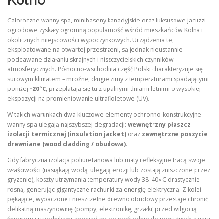
Kolno
Całoroczne wanny spa, minibaseny kanadyjskie oraz luksusowe jacuzzi
ogrodowe zyskały ogromną popularność wśród mieszkańców Kolna i
okolicznych miejscowości wypoczynkowych. Urządzenia te,
eksploatowane na otwartej przestrzeni, są jednak nieustannie
poddawane działaniu skrajnych i niszczycielskich czynników
atmosferycznych. Północno-wschodnia część Polski charakteryzuje się
surowym klimatem – mroźne, długie zimy z temperaturami spadającymi
poniżej
-20°C
, przeplatają się tu z upalnymi dniami letnimi o wysokiej
ekspozycji na promieniowanie ultrafioletowe (UV).
W takich warunkach dwa kluczowe elementy ochronno-konstrukcyjne
wanny spa ulegają najszybszej degradacji:
wewnętrzny płaszcz
izolacji termicznej (insulation jacket)
oraz
zewnętrzne poszycie
drewniane (wood cladding / obudowa)
.
Gdy fabryczna izolacja poliuretanowa lub maty refleksyjne tracą swoje
właściwości (nasiąkają wodą, ulegają erozji lub zostają zniszczone przez
gryzonie), koszty utrzymania temperatury wody 38–40∘C drastycznie
rosną, generując gigantyczne rachunki za energię elektryczną. Z kolei
pękające, wypaczone i nieszczelne drewno obudowy przestaje chronić
delikatną maszynownię (pompy, elektronikę, grzałki) przed wilgocią,
śniegiem i szkodnikami, prowadząc bezpośrednio do poważnych awarii