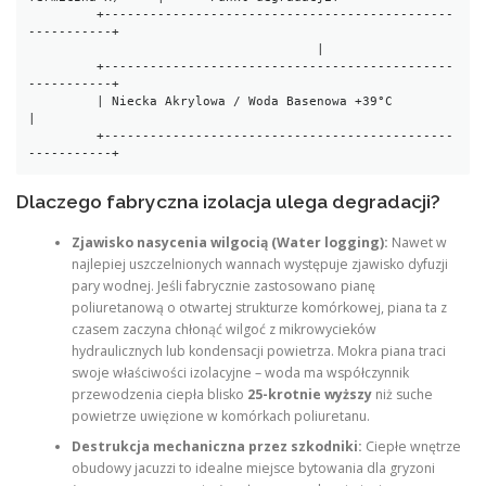
         +----------------------------------------------
-----------+

                                      |

         +----------------------------------------------
-----------+

         | Niecka Akrylowa / Woda Basenowa +39°C                   
|

         +----------------------------------------------
Dlaczego fabryczna izolacja ulega degradacji?
Zjawisko nasycenia wilgocią (Water logging):
Nawet w
najlepiej uszczelnionych wannach występuje zjawisko dyfuzji
pary wodnej. Jeśli fabrycznie zastosowano pianę
poliuretanową o otwartej strukturze komórkowej, piana ta z
czasem zaczyna chłonąć wilgoć z mikrowycieków
hydraulicznych lub kondensacji powietrza. Mokra piana traci
swoje właściwości izolacyjne – woda ma współczynnik
przewodzenia ciepła blisko
25-krotnie wyższy
niż suche
powietrze uwięzione w komórkach poliuretanu.
Destrukcja mechaniczna przez szkodniki:
Ciepłe wnętrze
obudowy jacuzzi to idealne miejsce bytowania dla gryzoni