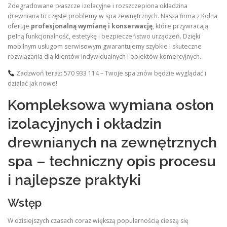
Zdegradowane płaszcze izolacyjne i rozszczepiona okładzina
drewniana to częste problemy w spa zewnętrznych. Nasza firma z Kolna
oferuje
profesjonalną wymianę i konserwację
, które przywracają
pełną funkcjonalność, estetykę i bezpieczeństwo urządzeń. Dzięki
mobilnym usługom serwisowym gwarantujemy szybkie i skuteczne
rozwiązania dla klientów indywidualnych i obiektów komercyjnych.
Zadzwoń teraz: 570 933 114 – Twoje spa znów będzie wyglądać i
działać jak nowe!
Kompleksowa wymiana osłon
izolacyjnych i okładzin
drewnianych na zewnętrznych
spa – techniczny opis procesu
i najlepsze praktyki
Wstęp
W dzisiejszych czasach coraz większą popularnością cieszą się