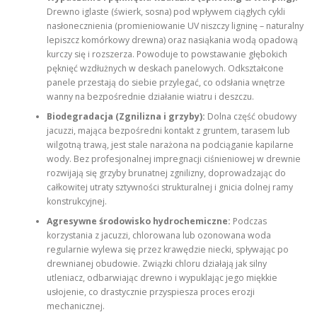
Drewno iglaste (świerk, sosna) pod wpływem ciągłych cykli
nasłonecznienia (promieniowanie UV niszczy ligninę – naturalny
lepiszcz komórkowy drewna) oraz nasiąkania wodą opadową
kurczy się i rozszerza. Powoduje to powstawanie głębokich
pęknięć wzdłużnych w deskach panelowych. Odkształcone
panele przestają do siebie przylegać, co odsłania wnętrze
wanny na bezpośrednie działanie wiatru i deszczu.
Biodegradacja (Zgnilizna i grzyby):
Dolna część obudowy
jacuzzi, mająca bezpośredni kontakt z gruntem, tarasem lub
wilgotną trawą, jest stale narażona na podciąganie kapilarne
wody. Bez profesjonalnej impregnacji ciśnieniowej w drewnie
rozwijają się grzyby brunatnej zgnilizny, doprowadzając do
całkowitej utraty sztywności strukturalnej i gnicia dolnej ramy
konstrukcyjnej.
Agresywne środowisko hydrochemiczne:
Podczas
korzystania z jacuzzi, chlorowana lub ozonowana woda
regularnie wylewa się przez krawędzie niecki, spływając po
drewnianej obudowie. Związki chloru działają jak silny
utleniacz, odbarwiając drewno i wypuklając jego miękkie
usłojenie, co drastycznie przyspiesza proces erozji
mechanicznej.