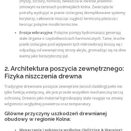
(myszy, szczury, nornice), zwłaszcza w okresie jesienno-
zimowym na terenach podmiejskich Kolna. Zwierzęta te
potrafią wydrążyć w pianie izolacyjnej skomplikowane systemy
korytarzy, całkowicie niszcząc ciągłość termiczną płaszcza i
tworząc potężne mostki termiczne.
Erozja wibracyjna:
Potężne pompy hydromasażu generują
stałe drgania o częstotliwościach harmonicznych. Tanie, kruche
pianki izolacyjne pod wpływem tych mikrowibracji kruszą się i
odpadają od wewnętrznej strony akrylu, gromadząc się na dnie
wanny jako bezużyteczny pył.
2. Architektura poszycia zewnętrznego:
Fizyka niszczenia drewna
Tradycyjne drewniane poszycie zewnętrzne (wood cladding) pełni nie
tylko funkcję estetyczną, ale jest przede wszystkim mechaniczną tarczą
ochronną. Drewno jako materiał higroskopijny stale reaguje na zmiany
wilgotności względnej powietrza oraz temperatury.
Główne przyczyny uszkodzeń drewnianej
obudowy w regionie Kolna:
Wypaczanie i pęknięcia wzdłużne (Splitting & Warping):