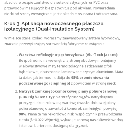
absolutne bezpieczeństwo dla setek elastycznych rur PVC oraz
przewodów masujących biegnących tuż pod akrylem. Powierzchnia
niecki od strony wewnętrznej jest dokładnie osuszana i odtłuszczana.
Krok 3: Aplikacja nowoczesnego płaszcza
izolacyjnego (Dual-Insulation System)
W miejsce starej izolacji wdrażamy zaawansowany system hybrydowy,
znacznie przewyższający sprawnością fabryczne rozwiązania:
Warstwa refleksyjno-pęcherzykowa (Alu-Tech Jacket):
Bezpośrednio na wewnętrzną stronę obudowy montujemy
wielowarstwowe maty termoizolacyjne z rdzeniem z folii
bąbelkowej, obustronnie laminowane czystym aluminium. Mata
ta działa jak termos – odbija do
95% promieniowania
podczerwonego (cieplnego)
z powrotem w stronę niecki.
Natrysk zamkniętokomórkowej piany poliuretanowej
(PUR High-Density):
Na strefy rurociągów natryskujemy
precyzyjnie kontrolowaną warstwę dwuskładnikowej piany
poliuretanowej o zawartości komórek zamkniętych powyżej
90%
. Piana ta ma rekordowo niski współczynnik przewodzenia
ciepła (λ=0.022 W/(m*K)), wykazuje zerową nasiąkliwość wodną
i stanowi barierę niedostępną dla gryzoni.