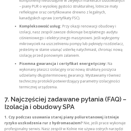
komponenty niedostępne w zwykłych marketach budowlanych
– piany PUR o wysokiej gęstości strukturalnej, lotnicze maty
refleksyjne oraz certyfikowane drewno z legalnych,
kanadyjskich upraw (certyfikaty FSC).
Kompleksowość usług:
Przy okazji renowacji obudowy i
izolacji, nasz zespół zawsze dokonuje bezpłatnego audytu
ciśnieniowego i elektrycznego maszynowni. Jeśli wykryjemy
mikrowyciek na uszczelnieniu pompy lub pęknięty rozdzielacz,
jesteśmy w stanie usunąć usterkę natychmiast, chroniąc nową
izolację przed ponownym zalaniem.
Pisemna gwarancja i certyfikat energetyczny:
Na
wykonany płaszcz izolacyjny oraz nową strukturę poszycia
udzielamy długoterminowej gwarancji. Wystawiamy również
techniczny protokół potwierdzający parametry izolacyjności
termicznej urządzenia.
7. Najczęściej zadawane pytania (FAQ) –
Izolacja i obudowy SPA
1. Czy podczas usuwania starej piany poliuretanowej istnieje
ryzyko uszkodzenia rur z hydromasażem?
Nie, jeśli prace wykonuje
profesjonalny serwis. Nasz zespół w Kolnie nie używa ostrych narzędzi