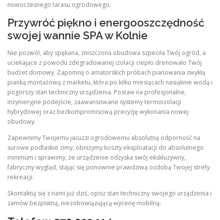
nowoczesnego tarasu ogrodowego.
Przywróć piękno i energooszczędność
swojej wannie SPA w Kolnie
Nie pozwól, aby spękana, zniszczona obudowa szpeciła Twój ogród, a
uciekające z powodu zdegradowanej izolacji ciepło drenowało Twój
budżet domowy. Zapomnij o amatorskich próbach pianowania zwykłą
pianką montażową z marketu, która po kilku miesiącach nasiąknie wodą i
pogorszy stan techniczny urządzenia. Postaw na profesjonalne,
inżynieryjne podejście, zaawansowane systemy termoizolacji
hybrydowej oraz bezkompromisową precyzję wykonania nowej
obudowy.
Zapewnimy Twojemu jacuzzi ogrodowemu absolutną odporność na
surowe podlaskie zimy, obniżymy koszty eksploatacji do absolutnego
minimum i sprawimy, że urządzenie odzyska swój ekskluzywny,
fabryczny wygląd, stając się ponownie prawdziwą ozdobą Twojej strefy
rekreacji.
Skontaktuj się z nami już dziś, opisz stan techniczny swojego urządzenia i
zamów bezpłatną, niezobowiązującą wycenę mobilną: