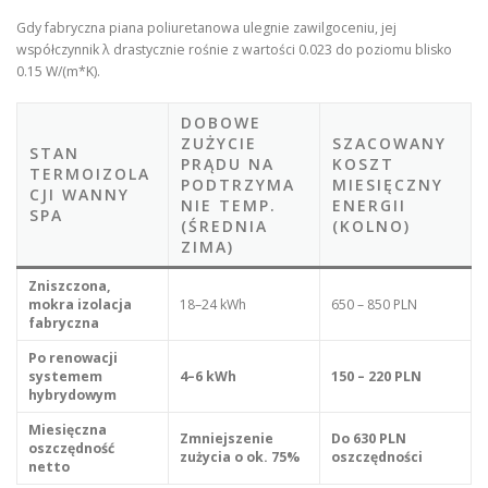
Gdy fabryczna piana poliuretanowa ulegnie zawilgoceniu, jej
współczynnik λ drastycznie rośnie z wartości 0.023 do poziomu blisko
0.15 W/(m*K).
DOBOWE
ZUŻYCIE
SZACOWANY
STAN
PRĄDU NA
KOSZT
TERMOIZOLA
PODTRZYMA
MIESIĘCZNY
CJI WANNY
NIE TEMP.
ENERGII
SPA
(ŚREDNIA
(KOLNO)
ZIMA)
Zniszczona,
mokra izolacja
18–24 kWh
650 – 850 PLN
fabryczna
Po renowacji
systemem
4–6 kWh
150 – 220 PLN
hybrydowym
Miesięczna
Zmniejszenie
Do 630 PLN
oszczędność
zużycia o ok. 75%
oszczędności
netto