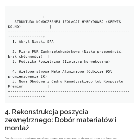
+-------------------------------------------------------
----------------+

|  STRUKTURA NOWOCZESNEJ IZOLACJI HYBRYDOWEJ (SERWIS 
KOLNO)             |

+-------------------------------------------------------
----------------+

| 1. Akryl Niecki SPA                                                   
|

| 2. Piana PUR Zamkniętokomórkowa (Niska przewodność, 
brak chłonności)  |

| 3. Poduszka Powietrzna (Izolacja konwekcyjna)                        
|

| 4. Wielowarstwowa Mata Aluminiowa (Odbicie 95% 
promieniowania IR)     |

| 5. Nowa Obudowa z Cedru Kanadyjskiego lub Kompozytu 
Premium           |

+-------------------------------------------------------
4. Rekonstrukcja poszycia
zewnętrznego: Dobór materiałów i
montaż
Podczas wymiany uszkodzonego poszycia drewnianego (wood