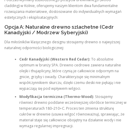
cladding) w Kolnie, oferujemy naszym klientom dwa fundamentalne
rozwiązania materiałowe, dostosowane do indywidualnych wymagań
estetycznych i eksploatacyjnych:
Opcja A: Naturalne drewno szlachetne (Cedr
Kanadyjski / Modrzew Syberyjski)
Dla miłośników klasycznego designu stosujemy drewno o najwyższej
naturalnej odporności biologicznej:
Cedr Kanadyjski (Western Red Cedar):
To absolutne
optimum w branży SPA. Drewno cedrowe zawiera naturalne
olejki i thujaplicyny, które czynią je całkowicie odpornym na
gnicie, grzyby i owady. Charakteryzuje się minimalnym
współczynnikiem skurczu, dzięki czemu deski nie pękają i nie
wypaczają się pod wpływem wilgoci.
Modyfikacja termiczna (Thermo-Wood):
Stosujemy
również drewno poddane wcześniejszej obróbce termicznej w
temperaturach 180–210∘C. Proces ten zmienia strukturę
cukrów w drewnie (usuwa wilgoć równoważną), sprawiając, że
materiał staje się całkowicie obojętny na działanie wody i nie
wymaga regularnej impregnacji.