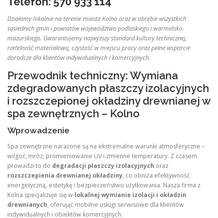
Telefon: 570 933 114
Działamy lokalnie na terenie miasta Kolno oraz w obrębie wszystkich
sąsiednich gmin i powiatów województwa podlaskiego i warmińsko-
mazurskiego. Gwarantujemy najwyższy standard kultury technicznej,
rzetelność materiałową, czystość w miejscu pracy oraz pełne wsparcie
doradcze dla klientów indywidualnych i komercyjnych.
Przewodnik techniczny: Wymiana
zdegradowanych płaszczy izolacyjnych
i rozszczepionej okładziny drewnianej w
spa zewnętrznych – Kolno
Wprowadzenie
Spa zewnętrzne narażone są na ekstremalne warunki atmosferyczne –
wilgoć, mróz, promieniowanie UV i zmienne temperatury. Z czasem
prowadzi to do
degradacji płaszczy izolacyjnych
oraz
rozszczepienia drewnianej okładziny
, co obniża efektywność
energetyczną, estetykę i bezpieczeństwo użytkowania. Nasza firma z
Kolna specjalizuje się w
lokalnej wymianie izolacji i okładzin
drewnianych
, oferując mobilne usługi serwisowe dla klientów
indywidualnych i obiektów komercyjnych.