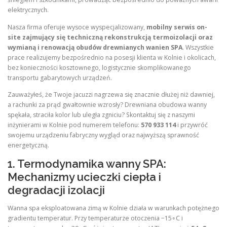
elektrycznych.
Nasza firma oferuje wysoce wyspecjalizowany,
mobilny serwis on-
site zajmujący się techniczną rekonstrukcją termoizolacji oraz
wymianą i renowacją obudów drewnianych wanien SPA
. Wszystkie
prace realizujemy bezpośrednio na posesji klienta w Kolnie i okolicach,
bez konieczności kosztownego, logistycznie skomplikowanego
transportu gabarytowych urządzeń.
Zauważyłeś, że Twoje jacuzzi nagrzewa się znacznie dłużej niż dawniej,
a rachunki za prąd gwałtownie wzrosły? Drewniana obudowa wanny
spękała, straciła kolor lub uległa zgniciu? Skontaktuj się z naszymi
inżynierami w Kolnie pod numerem telefonu:
570 933 114
i przywróć
swojemu urządzeniu fabryczny wygląd oraz najwyższą sprawność
energetyczną.
1. Termodynamika wanny SPA:
Mechanizmy ucieczki ciepła i
degradacji izolacji
Wanna spa eksploatowana zimą w Kolnie działa w warunkach potężnego
gradientu temperatur. Przy temperaturze otoczenia −15∘C i