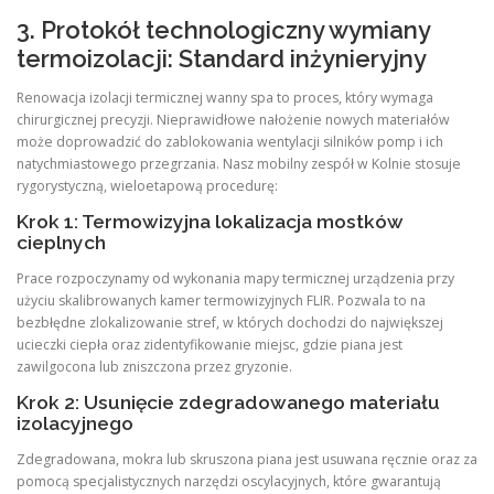
3. Protokół technologiczny wymiany
termoizolacji: Standard inżynieryjny
Renowacja izolacji termicznej wanny spa to proces, który wymaga
chirurgicznej precyzji. Nieprawidłowe nałożenie nowych materiałów
może doprowadzić do zablokowania wentylacji silników pomp i ich
natychmiastowego przegrzania. Nasz mobilny zespół w Kolnie stosuje
rygorystyczną, wieloetapową procedurę:
Krok 1: Termowizyjna lokalizacja mostków
cieplnych
Prace rozpoczynamy od wykonania mapy termicznej urządzenia przy
użyciu skalibrowanych kamer termowizyjnych FLIR. Pozwala to na
bezbłędne zlokalizowanie stref, w których dochodzi do największej
ucieczki ciepła oraz zidentyfikowanie miejsc, gdzie piana jest
zawilgocona lub zniszczona przez gryzonie.
Krok 2: Usunięcie zdegradowanego materiału
izolacyjnego
Zdegradowana, mokra lub skruszona piana jest usuwana ręcznie oraz za
pomocą specjalistycznych narzędzi oscylacyjnych, które gwarantują