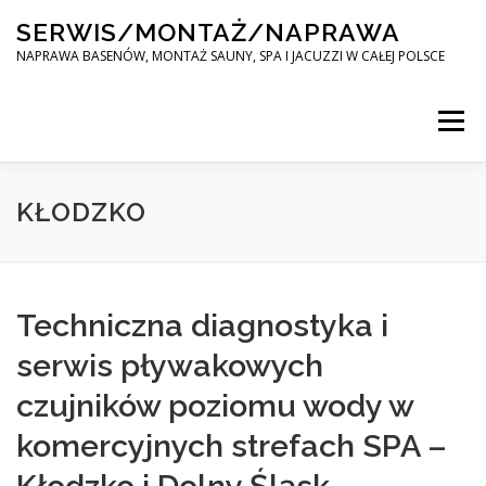
Skip
SERWIS/MONTAŻ/NAPRAWA
to
content
NAPRAWA BASENÓW, MONTAŻ SAUNY, SPA I JACUZZI W CAŁEJ POLSCE
Menu
SPA SERWIS
KŁODZKO
MONTAŻ SAUNY, SPA, JACUZI W CAŁEJ POLSCE
Techniczna diagnostyka i
serwis pływakowych
KONTAKT
czujników poziomu wody w
komercyjnych strefach SPA –