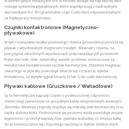
W komercyjnych instalacjach SPA w Kłodzku stosuje się najczęściej dwa
rodzaje systemów pływakowych, które współpracują z nadrzędnymi
sterownikami PLC (Programmable Logic Controller) odpowiedzialnymi
za logikę pracy maszynowni:
Czujniki kontaktronowe (Magnetyczno-
pływakowe)
W tym rozwiązaniu wzdłuż pionowego rdzenia (prowadnicy) porusza się
pływak z wbudowanym magnesem trwałym. Wewnątrz rdzenia, na
precyzyjnie określonych wysokościach (odpowiadających poziomom:
krytycznie niski, niski, optymalny, wysoki, przelew), umieszczone są
miniaturowe kontaktronowe łączniki hermetyczne. Zbliżenie magnesu
zawartego w pływaku powoduje zwarcie lub rozwarcie styków
kontaktronu, co wysyła sygnał binarny (0 lub 1) do szafy sterowniczej.
Pływaki kablowe (Gruszkowe / Wahadłowe)
Są to hermetyczne kapsuły (często o podwyższonej odporności
chemicznej) zawieszone na specjalnym kablu neoprenowym wewnątrz
zbiornika. Wewnątrz kapsuły znajduje się mikrołącznik mechaniczny oraz
ciężka stalowa kulka. Podnoszenie się poziomu wody powoduje zmianę
wyporności i przechył kapsuły (tzw. zjawisko wahadła), co zmusza kulkę
do przemieszczenia się i fizycznego naciśnięcia styków elektrycznych.