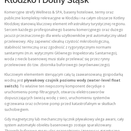
Kłodzko i Dolny Śląsk
Komercyjne strefy Wellness & SPA, baseny hotelowe, termy oraz
publiczne kompleksy rekreacyjne w Kłodzku i na całym obszarze Kotliny
Kłodzkiej stanowią kluczowy element infrastruktury turystycznej regionu.
Sercem każdego profesjonalnego basenu komercyjnego oraz dużego
jacuzzi przeznaczonego dla wielu użytkowników jest automatyczny układ
przelewowy. Aby zapewnić idealną czystość mikrobiologiczną,
stabilność termiczną oraz zgodność z rygorystycznymi normami
sanitarnymi (m.in. wytycznymi Głównego Inspektoratu Sanitarnego),
woda z niecki basenowej musi stale przelewać się przez rynny
przelewowe do tzw. zbiornika buforowego (wyrównawczego).
Kluczowym elementem sterującym całą tą zaawansowaną gospodarką
wodną jest
pływakowy czujnik poziomu wody (water-level float
switch)
. To właśnie ten niepozorny komponent decyduje o
uruchomieniu pomp filtracyjnych, otwarciu elektrozaworów
dopuszczających świeżą wodę z sieci, uruchomieniu systemów
ogrzewania oraz ochronie pomp przed katastrofalnym w skutkach
suchobiegiem.
Gdy magnetyczny lub mechaniczny łącznik pływakowy ulega awarii, cały
system automatyki obiektu basenowego zostaje sparaliżowany.
Zbiorniki buforowe mogą ulec przepełnieniu (generując gigantyczne