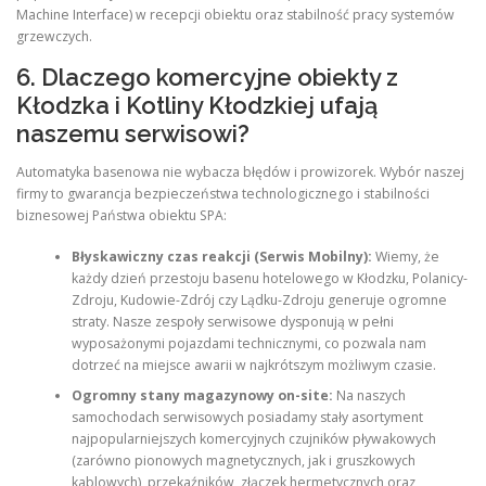
Machine Interface) w recepcji obiektu oraz stabilność pracy systemów
grzewczych.
6. Dlaczego komercyjne obiekty z
Kłodzka i Kotliny Kłodzkiej ufają
naszemu serwisowi?
Automatyka basenowa nie wybacza błędów i prowizorek. Wybór naszej
firmy to gwarancja bezpieczeństwa technologicznego i stabilności
biznesowej Państwa obiektu SPA:
Błyskawiczny czas reakcji (Serwis Mobilny):
Wiemy, że
każdy dzień przestoju basenu hotelowego w Kłodzku, Polanicy-
Zdroju, Kudowie-Zdrój czy Lądku-Zdroju generuje ogromne
straty. Nasze zespoły serwisowe dysponują w pełni
wyposażonymi pojazdami technicznymi, co pozwala nam
dotrzeć na miejsce awarii w najkrótszym możliwym czasie.
Ogromny stany magazynowy on-site:
Na naszych
samochodach serwisowych posiadamy stały asortyment
najpopularniejszych komercyjnych czujników pływakowych
(zarówno pionowych magnetycznych, jak i gruszkowych
kablowych), przekaźników, złączek hermetycznych oraz