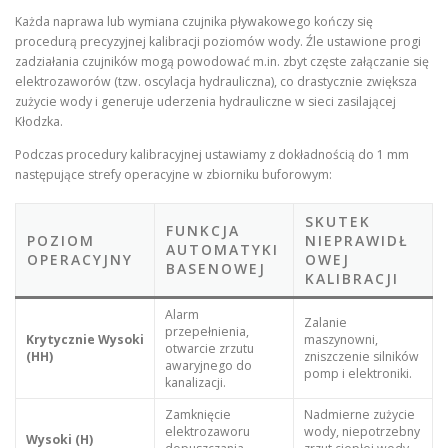
Każda naprawa lub wymiana czujnika pływakowego kończy się
procedurą precyzyjnej kalibracji poziomów wody. Źle ustawione progi
zadziałania czujników mogą powodować m.in. zbyt częste załączanie się
elektrozaworów (tzw. oscylacja hydrauliczna), co drastycznie zwiększa
zużycie wody i generuje uderzenia hydrauliczne w sieci zasilającej
Kłodzka.
Podczas procedury kalibracyjnej ustawiamy z dokładnością do 1 mm
następujące strefy operacyjne w zbiorniku buforowym:
SKUTEK
FUNKCJA
POZIOM
NIEPRAWIDŁ
AUTOMATYKI
OPERACYJNY
OWEJ
BASENOWEJ
KALIBRACJI
Alarm
Zalanie
przepełnienia,
Krytycznie Wysoki
maszynowni,
otwarcie zrzutu
(HH)
zniszczenie silników
awaryjnego do
pomp i elektroniki.
kanalizacji.
Zamknięcie
Nadmierne zużycie
elektrozaworu
wody, niepotrzebny
Wysoki (H)