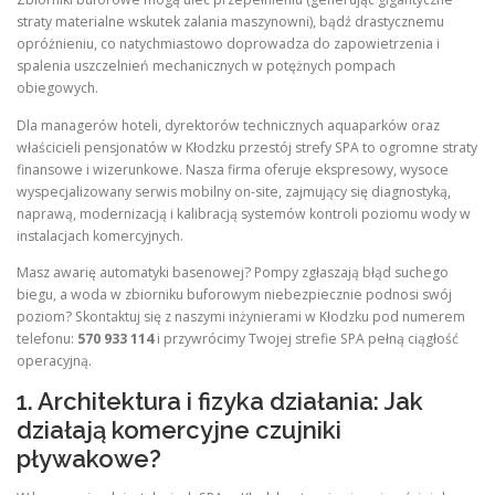
straty materialne wskutek zalania maszynowni), bądź drastycznemu
opróżnieniu, co natychmiastowo doprowadza do zapowietrzenia i
spalenia uszczelnień mechanicznych w potężnych pompach
obiegowych.
Dla managerów hoteli, dyrektorów technicznych aquaparków oraz
właścicieli pensjonatów w Kłodzku przestój strefy SPA to ogromne straty
finansowe i wizerunkowe. Nasza firma oferuje ekspresowy, wysoce
wyspecjalizowany serwis mobilny on-site, zajmujący się diagnostyką,
naprawą, modernizacją i kalibracją systemów kontroli poziomu wody w
instalacjach komercyjnych.
Masz awarię automatyki basenowej? Pompy zgłaszają błąd suchego
biegu, a woda w zbiorniku buforowym niebezpiecznie podnosi swój
poziom? Skontaktuj się z naszymi inżynierami w Kłodzku pod numerem
telefonu:
570 933 114
i przywrócimy Twojej strefie SPA pełną ciągłość
operacyjną.
1. Architektura i fizyka działania: Jak
działają komercyjne czujniki
pływakowe?