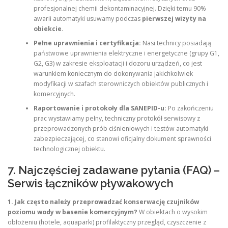
profesjonalnej chemii dekontaminacyjnej. Dzięki temu 90%
awarii automatyki usuwamy podczas
pierwszej wizyty na
obiekcie
.
Pełne uprawnienia i certyfikacja:
Nasi technicy posiadają
państwowe uprawnienia elektryczne i energetyczne (grupy G1,
G2, G3) w zakresie eksploatacji i dozoru urządzeń, co jest
warunkiem koniecznym do dokonywania jakichkolwiek
modyfikacji w szafach sterowniczych obiektów publicznych i
komercyjnych.
Raportowanie i protokoły dla SANEPID-u:
Po zakończeniu
prac wystawiamy pełny, techniczny protokół serwisowy z
przeprowadzonych prób ciśnieniowych i testów automatyki
zabezpieczającej, co stanowi oficjalny dokument sprawności
technologicznej obiektu.
7. Najczęściej zadawane pytania (FAQ) –
Serwis łączników pływakowych
1. Jak często należy przeprowadzać konserwację czujników
poziomu wody w basenie komercyjnym?
W obiektach o wysokim
obłożeniu (hotele, aquaparki) profilaktyczny przegląd, czyszczenie z