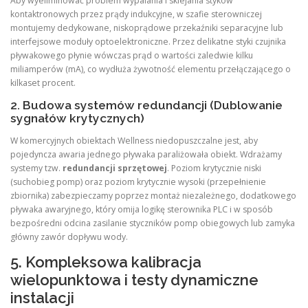
Aby wyeliminować problem wypalania i sklejania styków
kontaktronowych przez prądy indukcyjne, w szafie sterowniczej
montujemy dedykowane, niskoprądowe przekaźniki separacyjne lub
interfejsowe moduły optoelektroniczne. Przez delikatne styki czujnika
pływakowego płynie wówczas prąd o wartości zaledwie kilku
miliamperów (mA), co wydłuża żywotność elementu przełączającego o
kilkaset procent.
2. Budowa systemów redundancji (Dublowanie
sygnałów krytycznych)
W komercyjnych obiektach Wellness niedopuszczalne jest, aby
pojedyncza awaria jednego pływaka paraliżowała obiekt. Wdrażamy
systemy tzw.
redundancji sprzętowej
. Poziom krytycznie niski
(suchobieg pomp) oraz poziom krytycznie wysoki (przepełnienie
zbiornika) zabezpieczamy poprzez montaż niezależnego, dodatkowego
pływaka awaryjnego, który omija logikę sterownika PLC i w sposób
bezpośredni odcina zasilanie styczników pomp obiegowych lub zamyka
główny zawór dopływu wody.
5. Kompleksowa kalibracja
wielopunktowa i testy dynamiczne
instalacji