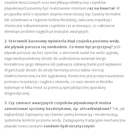
osadów tłuszczowych oraz weryfikacja elektryczna czujników
pływakowych powinny być realizowane minimum
raz na kwartał
. W
przypadku wód o wysokim stopniu mineralizacji (np. baseny termalne
lub solankowe w regionie Kotliny Kłodzkiej), zalecamy inspekcję i
chemiczne odkamienianie czujników raz w miesiącu, co całkowicie
eliminuje problem nagłych przestojów awaryjnych.
2. Sterownik basenowy wyświetla błąd czujnika poziomu wody,
ale pływak porusza się swobodnie. Co może być przyczyną?
Jeśli
pływak porusza się bez oporów, a sterownik nadal nie widzi sygnału,
najprawdopodobniej doszło do uszkodzenia wewnętrznego
kontaktronu (jego sklejenia lub pęknięcia szklanej bańki pod wpływem
drgań) bądź doszło do utraty hermetyczności kabla i korozji
elektrochemicznej na linii sygnałowej. Konieczne jest przeprowadzenie
pomiaru rezystancji i ciągłości obwodu, co nasz serwis w Kłodzku
wykonuje w kilka minut za pomocą specjalistycznej aparatury
diagnostycznej.
3. Czy zamiast awaryjnych czujników pływakowych można
zamontować systemy bezdotykowe, np. ultradźwiękowe?
Tak, jak
najbardziej! Zajmujemy się również pełną konwersją i modernizacją
systemów kontroli poziomu wody. Zastępujemy tradycyjne mechaniczne
pływaki nowoczesnymi
sondami hydrostatycznymi