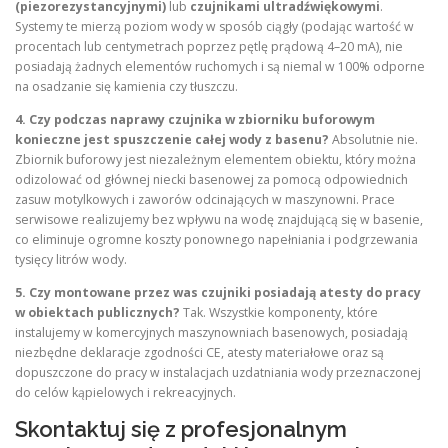
(piezorezystancyjnymi)
lub
czujnikami ultradźwiękowymi
.
Systemy te mierzą poziom wody w sposób ciągły (podając wartość w
procentach lub centymetrach poprzez pętlę prądową 4–20 mA), nie
posiadają żadnych elementów ruchomych i są niemal w 100% odporne
na osadzanie się kamienia czy tłuszczu.
4. Czy podczas naprawy czujnika w zbiorniku buforowym
konieczne jest spuszczenie całej wody z basenu?
Absolutnie nie.
Zbiornik buforowy jest niezależnym elementem obiektu, który można
odizolować od głównej niecki basenowej za pomocą odpowiednich
zasuw motylkowych i zaworów odcinających w maszynowni. Prace
serwisowe realizujemy bez wpływu na wodę znajdującą się w basenie,
co eliminuje ogromne koszty ponownego napełniania i podgrzewania
tysięcy litrów wody.
5. Czy montowane przez was czujniki posiadają atesty do pracy
w obiektach publicznych?
Tak. Wszystkie komponenty, które
instalujemy w komercyjnych maszynowniach basenowych, posiadają
niezbędne deklaracje zgodności CE, atesty materiałowe oraz są
dopuszczone do pracy w instalacjach uzdatniania wody przeznaczonej
do celów kąpielowych i rekreacyjnych.
Skontaktuj się z profesjonalnym