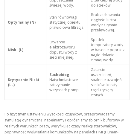
dopuszczania
zrzut ciepłej wody
świeżej wody.
do ścieków.
Brak zachowania
Stan równowagi
ciągłości lustra
Optymalny (N)
statycznej obiektu,
wody na rynnie
prawidłowa filtracja.
przelewowej.
Spadek
Otwarcie
temperatury wody
elektrozaworu
Niski (L)
w basenie poprzez
dopustu wody z
nagłe dolanie
sieci miejskiej.
zimnej wody.
Zatarcie
Suchobieg.
uszczelnień,
Krytycznie Niski
Natychmiastowe
spalenie uzwojeń
(LL)
zatrzymanie
silników, koszty
wszystkich pomp.
rzędu tysięcy
złotych.
Po fizycznym ustawieniu wysokości czujników, przeprowadzamy
symulację dynamiczną: napełniamy i opróżniamy zbiornik buforowy w
realnych warunkach pracy, weryfikując czasy reakcji sterowników,
poprawność wyświetlania komunikatów na panelach HMI (Human-