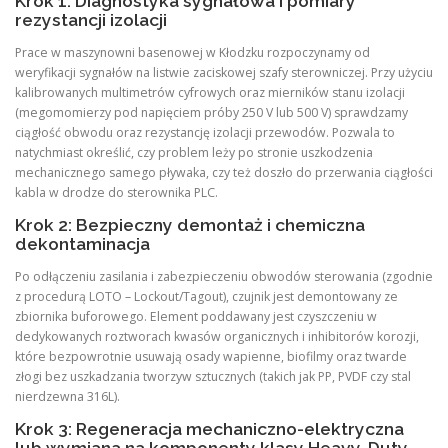
Krok 1: Diagnostyka sygnałowa i pomiary
rezystancji izolacji
Prace w maszynowni basenowej w Kłodzku rozpoczynamy od
weryfikacji sygnałów na listwie zaciskowej szafy sterowniczej. Przy użyciu
kalibrowanych multimetrów cyfrowych oraz mierników stanu izolacji
(megomomierzy pod napięciem próby 250 V lub 500 V) sprawdzamy
ciągłość obwodu oraz rezystancję izolacji przewodów. Pozwala to
natychmiast określić, czy problem leży po stronie uszkodzenia
mechanicznego samego pływaka, czy też doszło do przerwania ciągłości
kabla w drodze do sterownika PLC.
Krok 2: Bezpieczny demontaż i chemiczna
dekontaminacja
Po odłączeniu zasilania i zabezpieczeniu obwodów sterowania (zgodnie
z procedurą LOTO – Lockout/Tagout), czujnik jest demontowany ze
zbiornika buforowego. Element poddawany jest czyszczeniu w
dedykowanych roztworach kwasów organicznych i inhibitorów korozji,
które bezpowrotnie usuwają osady wapienne, biofilmy oraz twarde
złogi bez uszkadzania tworzyw sztucznych (takich jak PP, PVDF czy stal
nierdzewna 316L).
Krok 3: Regeneracja mechaniczno-elektryczna