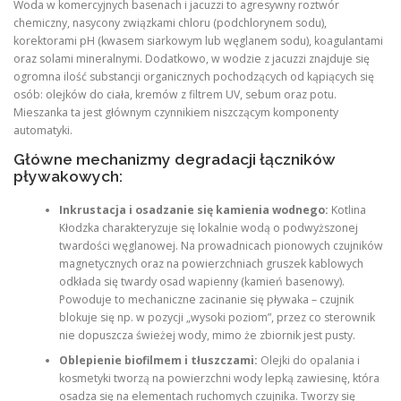
Woda w komercyjnych basenach i jacuzzi to agresywny roztwór
chemiczny, nasycony związkami chloru (podchlorynem sodu),
korektorami pH (kwasem siarkowym lub węglanem sodu), koagulantami
oraz solami mineralnymi. Dodatkowo, w wodzie z jacuzzi znajduje się
ogromna ilość substancji organicznych pochodzących od kąpiących się
osób: olejków do ciała, kremów z filtrem UV, sebum oraz potu.
Mieszanka ta jest głównym czynnikiem niszczącym komponenty
automatyki.
Główne mechanizmy degradacji łączników
pływakowych:
Inkrustacja i osadzanie się kamienia wodnego:
Kotlina
Kłodzka charakteryzuje się lokalnie wodą o podwyższonej
twardości węglanowej. Na prowadnicach pionowych czujników
magnetycznych oraz na powierzchniach gruszek kablowych
odkłada się twardy osad wapienny (kamień basenowy).
Powoduje to mechaniczne zacinanie się pływaka – czujnik
blokuje się np. w pozycji „wysoki poziom”, przez co sterownik
nie dopuszcza świeżej wody, mimo że zbiornik jest pusty.
Oblepienie biofilmem i tłuszczami:
Olejki do opalania i
kosmetyki tworzą na powierzchni wody lepką zawiesinę, która
osadza się na elementach ruchomych czujnika. Tworzy się