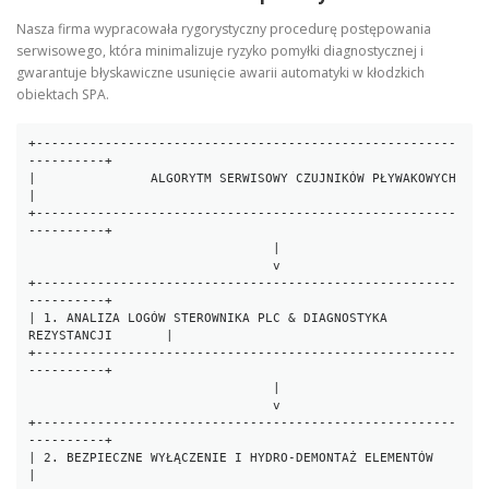
Nasza firma wypracowała rygorystyczny procedurę postępowania
serwisowego, która minimalizuje ryzyko pomyłki diagnostycznej i
gwarantuje błyskawiczne usunięcie awarii automatyki w kłodzkich
obiektach SPA.
+-------------------------------------------------------
----------+

|               ALGORYTM SERWISOWY CZUJNIKÓW PŁYWAKOWYCH          
|

+-------------------------------------------------------
----------+

                                |

                                v

+-------------------------------------------------------
----------+

| 1. ANALIZA LOGÓW STEROWNIKA PLC & DIAGNOSTYKA 
REZYSTANCJI       |

+-------------------------------------------------------
----------+

                                |

                                v

+-------------------------------------------------------
----------+

| 2. BEZPIECZNE WYŁĄCZENIE I HYDRO-DEMONTAŻ ELEMENTÓW             
|
