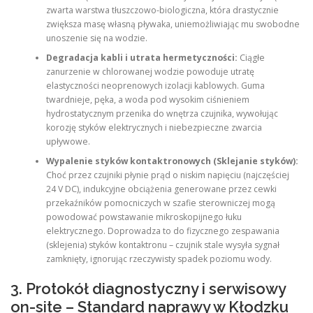
zwarta warstwa tłuszczowo-biologiczna, która drastycznie
zwiększa masę własną pływaka, uniemożliwiając mu swobodne
unoszenie się na wodzie.
Degradacja kabli i utrata hermetyczności:
Ciągłe
zanurzenie w chlorowanej wodzie powoduje utratę
elastyczności neoprenowych izolacji kablowych. Guma
twardnieje, pęka, a woda pod wysokim ciśnieniem
hydrostatycznym przenika do wnętrza czujnika, wywołując
korozję styków elektrycznych i niebezpieczne zwarcia
upływowe.
Wypalenie styków kontaktronowych (Sklejanie styków):
Choć przez czujniki płynie prąd o niskim napięciu (najczęściej
24 V DC), indukcyjne obciążenia generowane przez cewki
przekaźników pomocniczych w szafie sterowniczej mogą
powodować powstawanie mikroskopijnego łuku
elektrycznego. Doprowadza to do fizycznego zespawania
(sklejenia) styków kontaktronu – czujnik stale wysyła sygnał
zamknięty, ignorując rzeczywisty spadek poziomu wody.
3. Protokół diagnostyczny i serwisowy
on-site – Standard naprawy w Kłodzku