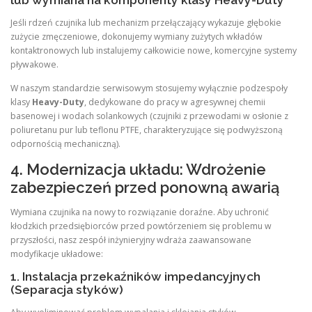
lub wymiana na komponenty klasy Heavy-Duty
Jeśli rdzeń czujnika lub mechanizm przełączający wykazuje głębokie
zużycie zmęczeniowe, dokonujemy wymiany zużytych wkładów
kontaktronowych lub instalujemy całkowicie nowe, komercyjne systemy
pływakowe.
W naszym standardzie serwisowym stosujemy wyłącznie podzespoły
klasy
Heavy-Duty
, dedykowane do pracy w agresywnej chemii
basenowej i wodach solankowych (czujniki z przewodami w osłonie z
poliuretanu pur lub teflonu PTFE, charakteryzujące się podwyższoną
odpornością mechaniczną).
4. Modernizacja układu: Wdrożenie
zabezpieczeń przed ponowną awarią
Wymiana czujnika na nowy to rozwiązanie doraźne. Aby uchronić
kłodzkich przedsiębiorców przed powtórzeniem się problemu w
przyszłości, nasz zespół inżynieryjny wdraża zaawansowane
modyfikacje układowe:
1. Instalacja przekaźników impedancyjnych
(Separacja styków)