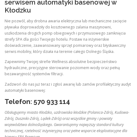
serwisem automatyki basenowej w
Kłodzku
Nie pozwól, aby drobna awaria elektryczna lub mechaniczne zacięcie
pływaka doprowadziły do kosztownego zalania maszynowni,
uszkodzenia drogich pomp obiegowych i przymusowego zamknięcia
strefy SPA dla gości Twojego hotelu. Postaw na inżynierskie
doświadczenie, zaawansowany sprzęt pomiarowy oraz błyskawiczny
serwis mobilny, który działa na terenie całego Dolnego Śląska.
Zapewnimy Twojej strefie Wellness absolutne bezpieczeństwo
hydrauliczne, precyzyjne sterowanie poziomem wody oraz pełną
bezawaryjność systemów filtracji.
Zadzwoń do nas już teraz i zgłoś awarię lub zamów profilaktyczny audyt
automatyki basenowej:
Telefon: 570 933 114
Obsługujemy miasto Kłodzko, uzdrowiska kłodzkie (Polanica-Zdrój, Kudowa-
Zdrój, Duszniki-Zdrój, Lądek-Zdrój) oraz wszystkie gminy i powiaty
województwa dolnośląskiego. Gwarantujemy najwyższy standard kultury
technicznej, rzetelność inżynieryjną oraz pełne wsparcie eksploatacyjne dla
biznesu SPA Premium.