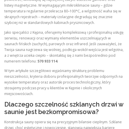
listwy magnetyczne. W wymagającym mikroklimacie sauny – gdzie
temperatura regularnie przekracza 80–100°C, a wilgotność waha się w
skrajnych rejestrach – materiały izolacyjne degradują się znacznie
szybciej niż w standardowych kabinach prysznicowych.
Jako specjaliści z Kępna, oferujemy kompleksową i profesjonalną usługę
serwisu, renowacji oraz wymiany elementów uszczelniających w
saunach fińskich (suchych), parowych oraz infrared. Jeśli zauważyłeś, że
Twoja sauna nagrzewa się wolniej, podłoga wokół wejścia jest wilgotna,
a z wnętrza ucieka ciepło – skontaktuj się z nami bezpośrednio pod
numerem telefonu:
570 933 114
.
W tym artykule szczegółowo wyjaśniamy strukturę problemu
nieszczelności, kryteria doboru profesjonalnych tworzyw odpornych na
wysokie temperatury oraz autorski proces technologiczny, który
stosujemy podczas pracy u klientów w Kępnie i okolicznych
miejscowościach.
Dlaczego szczelność szklanych drzwi w
saunie jest bezkompromisowa?
Konstrukcja sauny opiera się na precyzyjnym bilansie cieplnym. Szklane
drzwi, choć estetyczne i nowoczesne, stanowią największą barierę