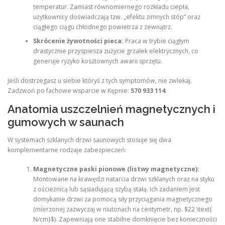
temperatur. Zamiast równomiernego rozkładu ciepła,
użytkownicy doświadczają tzw. „efektu zimnych stóp” oraz
ciągłego ciągu chłodnego powietrza z zewnątrz.
Skrócenie żywotności pieca:
Praca w trybie ciągłym
drastycznie przyspiesza zużycie grzałek elektrycznych, co
generuje ryzyko kosztownych awarii sprzętu.
Jeśli dostrzegasz u siebie któryś z tych symptomów, nie zwlekaj.
Zadzwoń po fachowe wsparcie w Kępnie:
570 933 114
.
Anatomia uszczelnień magnetycznych i
gumowych w saunach
W systemach szklanych drzwi saunowych stosuje się dwa
komplementarne rodzaje zabezpieczeń:
Magnetyczne paski pionowe (listwy magnetyczne):
Montowane na krawędzi natarcia drzwi szklanych oraz na styku
z ościeżnicą lub sąsiadującą szybą stałą. Ich zadaniem jest
domykanie drzwi za pomocą siły przyciągania magnetycznego
(mierzonej zazwyczaj w niutonach na centymetr, np. $22 \text{
N/cm}$). Zapewniają one stabilne domknięcie bez konieczności