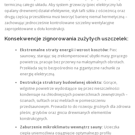
termiczną całego układu. Aby system grzewczy (piec elektryczny lub
opalany drewnem) działał efektywnie, styk tafli szkła z ościeżnicą oraz
drugą częścią przeszklenia musi tworzyć barierę niemal hermetyczną –
zachowując jednocześnie kontrolowane szczeliny wentylacyjne
zaprojektowane u dołu konstrukcji.
Konsekwencje zignorowania zużytych uszczelek:
Ekstremalne straty energii i wzrost kosztów:
Piec
saunowy, starając się zrekompensować ubytki masy gorącego
powietrza, pracuje bez przerwy na maksymalnych obrotach.
Przekłada się to bezpośrednio na gigantyczne rachunki za
energię elektryczną.
Destrukcja struktury budowlanej obiektu:
Gorące,
wilgotne powietrze wydostające się przez nieszczelności
kondensuje na chłodniejszych powierzchniach zewnętrznych –
ścianach, sufitach oraz meblach w pomieszczeniu
przedsaunowym. Prowadzi to do rozwoju groźnych dla zdrowia
pleśni, grzybów oraz gnicia drewnianych elementów
konstrukcyjnych.
Zaburzenie mikroklimatu wewnątrz sauny:
Ucieczka
ciepła uniemożliwia osiągnięcie optymalnego profilu