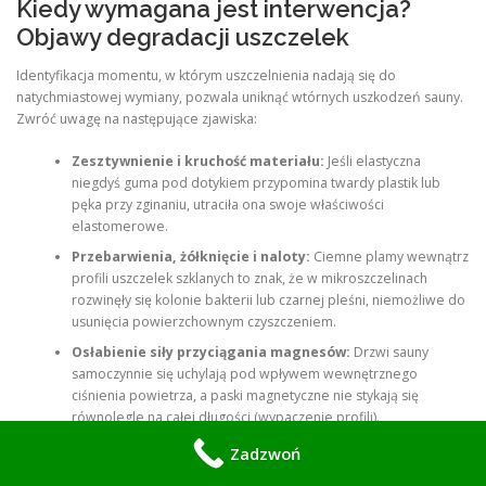
Kiedy wymagana jest interwencja?
Objawy degradacji uszczelek
Identyfikacja momentu, w którym uszczelnienia nadają się do
natychmiastowej wymiany, pozwala uniknąć wtórnych uszkodzeń sauny.
Zwróć uwagę na następujące zjawiska:
Zesztywnienie i kruchość materiału:
Jeśli elastyczna
niegdyś guma pod dotykiem przypomina twardy plastik lub
pęka przy zginaniu, utraciła ona swoje właściwości
elastomerowe.
Przebarwienia, żółknięcie i naloty:
Ciemne plamy wewnątrz
profili uszczelek szklanych to znak, że w mikroszczelinach
rozwinęły się kolonie bakterii lub czarnej pleśni, niemożliwe do
usunięcia powierzchownym czyszczeniem.
Osłabienie siły przyciągania magnesów:
Drzwi sauny
samoczynnie się uchylają pod wpływem wewnętrznego
ciśnienia powietrza, a paski magnetyczne nie stykają się
równolegle na całej długości (wypaczenie profili).
Widoczne szczeliny (prześwity światła):
Spoglądając na
Zadzwoń
zamknięte drzwi od zewnętrznej strony, widać strugi światła