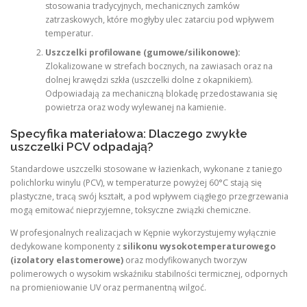
stosowania tradycyjnych, mechanicznych zamków
zatrzaskowych, które mogłyby ulec zatarciu pod wpływem
temperatur.
Uszczelki profilowane (gumowe/silikonowe):
Zlokalizowane w strefach bocznych, na zawiasach oraz na
dolnej krawędzi szkła (uszczelki dolne z okapnikiem).
Odpowiadają za mechaniczną blokadę przedostawania się
powietrza oraz wody wylewanej na kamienie.
Specyfika materiałowa: Dlaczego zwykłe
uszczelki PCV odpadają?
Standardowe uszczelki stosowane w łazienkach, wykonane z taniego
polichlorku winylu (PCV), w temperaturze powyżej 60°C stają się
plastyczne, tracą swój kształt, a pod wpływem ciągłego przegrzewania
mogą emitować nieprzyjemne, toksyczne związki chemiczne.
W profesjonalnych realizacjach w Kępnie wykorzystujemy wyłącznie
dedykowane komponenty z
silikonu wysokotemperaturowego
(izolatory elastomerowe)
oraz modyfikowanych tworzyw
polimerowych o wysokim wskaźniku stabilności termicznej, odpornych
na promieniowanie UV oraz permanentną wilgoć.