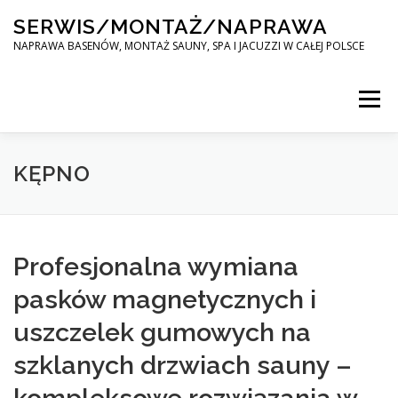
Skip
SERWIS/MONTAŻ/NAPRAWA
to
content
NAPRAWA BASENÓW, MONTAŻ SAUNY, SPA I JACUZZI W CAŁEJ POLSCE
Menu
SPA SERWIS
KĘPNO
MONTAŻ SAUNY, SPA, JACUZI W CAŁEJ POLSCE
Profesjonalna wymiana
pasków magnetycznych i
KONTAKT
uszczelek gumowych na
szklanych drzwiach sauny –