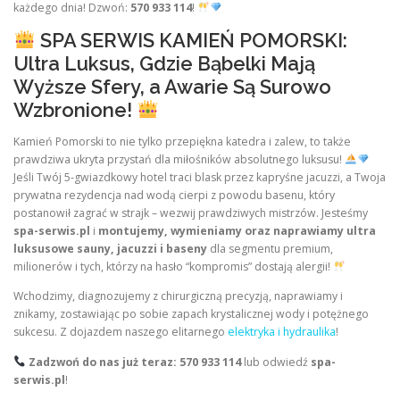
każdego dnia! Dzwoń:
570 933 114
!
SPA SERWIS KAMIEŃ POMORSKI:
Ultra Luksus, Gdzie Bąbelki Mają
Wyższe Sfery, a Awarie Są Surowo
Wzbronione!
Kamień Pomorski to nie tylko przepiękna katedra i zalew, to także
prawdziwa ukryta przystań dla miłośników absolutnego luksusu!
Jeśli Twój 5-gwiazdkowy hotel traci blask przez kapryśne jacuzzi, a Twoja
prywatna rezydencja nad wodą cierpi z powodu basenu, który
postanowił zagrać w strajk – wezwij prawdziwych mistrzów. Jesteśmy
spa-serwis.pl
i
montujemy, wymieniamy oraz naprawiamy ultra
luksusowe sauny, jacuzzi i baseny
dla segmentu premium,
milionerów i tych, którzy na hasło “kompromis” dostają alergii!
Wchodzimy, diagnozujemy z chirurgiczną precyzją, naprawiamy i
znikamy, zostawiając po sobie zapach krystalicznej wody i potężnego
sukcesu. Z dojazdem naszego elitarnego
elektryka i hydraulika
!
Zadzwoń do nas już teraz: 570 933 114
lub odwiedź
spa-
serwis.pl
!