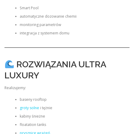
Smart Pool
automatyczne dozowanie chemii
monitoring parametrów
integracja z systemem domu
ROZWIĄZANIA ULTRA
LUXURY
Realizujemy:
baseny rooftop
groty solne
i tężnie
kabiny śnieżne
floatation tanks
prysznice wrażeń