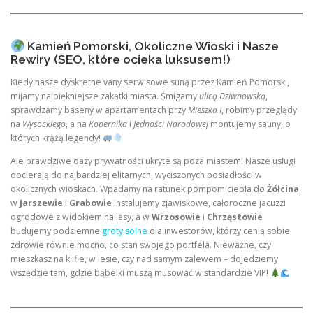
Kamień Pomorski, Okoliczne Wioski i Nasze
Rewiry (SEO, które ocieka luksusem!)
Kiedy nasze dyskretne vany serwisowe suną przez Kamień Pomorski,
mijamy najpiękniejsze zakątki miasta. Śmigamy
ulicą Dziwnowską
,
sprawdzamy baseny w apartamentach przy
Mieszka I
, robimy przeglądy
na
Wysockiego
, a na
Kopernika
i
Jedności Narodowej
montujemy sauny, o
których krążą legendy!
Ale prawdziwe oazy prywatności ukryte są poza miastem! Nasze usługi
docierają do najbardziej elitarnych, wyciszonych posiadłości w
okolicznych wioskach. Wpadamy na ratunek pompom ciepła do
Żółcina
,
w
Jarszewie
i
Grabowie
instalujemy zjawiskowe, całoroczne jacuzzi
ogrodowe z widokiem na lasy, a w
Wrzosowie
i
Chrząstowie
budujemy podziemne
groty solne
dla inwestorów, którzy cenią sobie
zdrowie równie mocno, co stan swojego portfela. Nieważne, czy
mieszkasz na klifie, w lesie, czy nad samym zalewem – dojedziemy
wszędzie tam, gdzie bąbelki muszą musować w standardzie VIP!