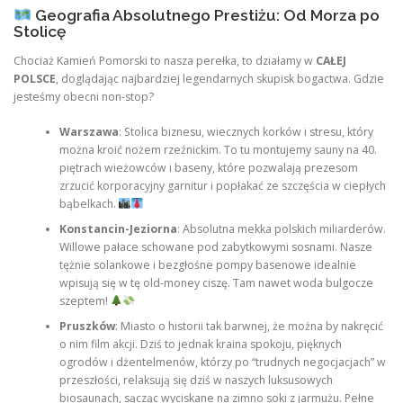
Geografia Absolutnego Prestiżu: Od Morza po
Stolicę
Chociaż Kamień Pomorski to nasza perełka, to działamy w
CAŁEJ
POLSCE
, doglądając najbardziej legendarnych skupisk bogactwa. Gdzie
jesteśmy obecni non-stop?
Warszawa
: Stolica biznesu, wiecznych korków i stresu, który
można kroić nożem rzeźnickim. To tu montujemy sauny na 40.
piętrach wieżowców i baseny, które pozwalają prezesom
zrzucić korporacyjny garnitur i popłakać ze szczęścia w ciepłych
bąbelkach.
Konstancin-Jeziorna
: Absolutna mekka polskich miliarderów.
Willowe pałace schowane pod zabytkowymi sosnami. Nasze
tężnie solankowe i bezgłośne pompy basenowe idealnie
wpisują się w tę old-money ciszę. Tam nawet woda bulgocze
szeptem!
Pruszków
: Miasto o historii tak barwnej, że można by nakręcić
o nim film akcji. Dziś to jednak kraina spokoju, pięknych
ogrodów i dżentelmenów, którzy po “trudnych negocjacjach” w
przeszłości, relaksują się dziś w naszych luksusowych
biosaunach, sącząc wyciskane na zimno soki z jarmużu. Pełne