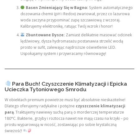
Basen Zmieniający Się w Bagno:
System automatycznego
dozowania chemii (pH i Redox) zwariował, przez co lazurowa
woda zaczyna przypominać zupę szczawiową z wczoraj.
Kalibrujemy elektronikę, ratując Twój wzrok i honor!
Zbuntowane Dysze:
Zamiast delikatnie masować odcinek
lędźwiowy, dysza hydromasażu postanawia strzelić wodą
prosto w sufit, zalewając najdroższe oświetlenie LED.
Uspokajamy system i przywracamy równowagę!
Para Buch! Czyszczenie Klimatyzacji i Epicka
Ucieczka Tytoniowego Smrodu
W obiektach premium powietrze musi być absolutnie nieskazitelne!
Dlatego oferujemy radykalne i potężne
czyszczenie klimatyzacji
parą
. Traktujemy nawiewy suchą parą o morderczej temperaturze
180°C. Bakterie, grzyby i roztocza nawet nie mają czasu na krzyki – po
prostu wyparowują w nicość, zostawiając po sobie krystaliczną
świeżość!