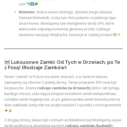
zen!
Wołomin
: Stolica nowoczesnego, dynamicznego luksusu!
Zamiast blokowisk, rosną tam dziś potężne rezydencje typu
smart-home. Montujemy tam inteligentne strefy SPA, które
właściciele odpalają komendą głosową prosto z tylnego
siedzenia swojego Maybacha. Ewolucja w czystej postaci!
Luksusowe Zamki: Od Tych w Drzwiach, po Te
z Fosą! (Rodzaje Zamków)
Słowo “zamek” w Polsce ma wiele znaczeń, a w świecie luksusu
zajmujemy się oboma! Z jednej strony, Twoje prywatne SPA musi być
bezpieczne. Znamy
rodzaje zamków (w drzwiach)
, które zatrzymają
każdego intruza: odurzające bezpieczeństwem
zamki wielopunktowe
,
cichutkie
zamki magnetyczne
, aż po gadżeciarskie
zamki biometryczne
na
skan siatkówki (żeby nikt nie podprowadził Ci ręcznika z monogramem!).
Z drugiej strony, luksus lubi rozmach architektoniczny! Montujemy nasze
strefy wellness w absolutnie każdym
rodzaju zamków (budowli)
: