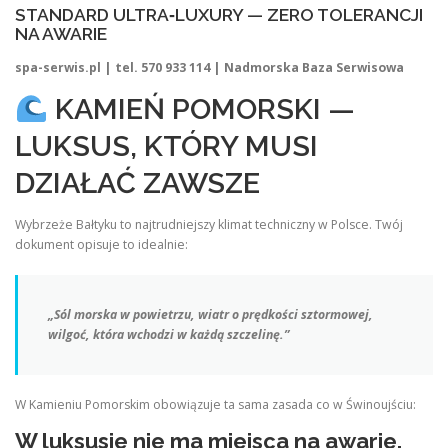
STANDARD ULTRA‑LUXURY — ZERO TOLERANCJI
NA AWARIE
spa-serwis.pl | tel. 570 933 114 | Nadmorska Baza Serwisowa
KAMIEŃ POMORSKI —
LUKSUS, KTÓRY MUSI
DZIAŁAĆ ZAWSZE
Wybrzeże Bałtyku to najtrudniejszy klimat techniczny w Polsce. Twój
dokument opisuje to idealnie:
„Sól morska w powietrzu, wiatr o prędkości sztormowej,
wilgoć, która wchodzi w każdą szczelinę.”
W Kamieniu Pomorskim obowiązuje ta sama zasada co w Świnoujściu:
W luksusie nie ma miejsca na awarie.