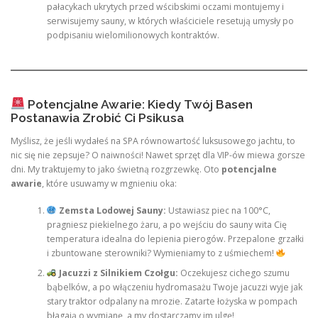
pałacykach ukrytych przed wścibskimi oczami montujemy i
serwisujemy sauny, w których właściciele resetują umysły po
podpisaniu wielomilionowych kontraktów.
Potencjalne Awarie: Kiedy Twój Basen
Postanawia Zrobić Ci Psikusa
Myślisz, że jeśli wydałeś na SPA równowartość luksusowego jachtu, to
nic się nie zepsuje? O naiwności! Nawet sprzęt dla VIP-ów miewa gorsze
dni. My traktujemy to jako świetną rozgrzewkę. Oto
potencjalne
awarie
, które usuwamy w mgnieniu oka:
Zemsta Lodowej Sauny:
Ustawiasz piec na 100°C,
pragniesz piekielnego żaru, a po wejściu do sauny wita Cię
temperatura idealna do lepienia pierogów. Przepalone grzałki
i zbuntowane sterowniki? Wymieniamy to z uśmiechem!
Jacuzzi z Silnikiem Czołgu:
Oczekujesz cichego szumu
bąbelków, a po włączeniu hydromasażu Twoje jacuzzi wyje jak
stary traktor odpalany na mrozie. Zatarte łożyska w pompach
błagają o wymianę, a my dostarczamy im ulgę!