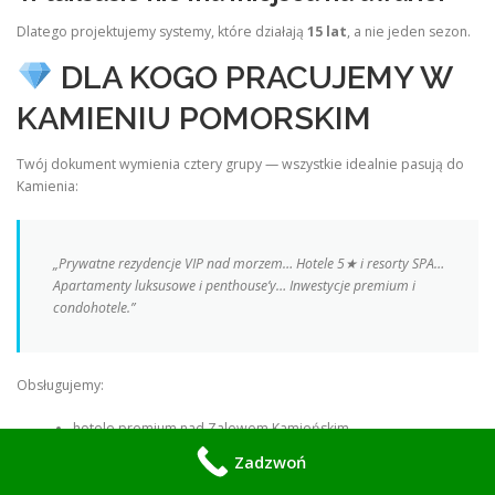
Dlatego projektujemy systemy, które działają
15 lat
, a nie jeden sezon.
DLA KOGO PRACUJEMY W
KAMIENIU POMORSKIM
Twój dokument wymienia cztery grupy — wszystkie idealnie pasują do
Kamienia:
„Prywatne rezydencje VIP nad morzem… Hotele 5★ i resorty SPA…
Apartamenty luksusowe i penthouse’y… Inwestycje premium i
condohotele.”
Obsługujemy:
hotele premium nad Zalewem Kamieńskim
apartamenty inwestycyjne i condohotele
Zadzwoń
luksusowe wille i posiadłości