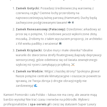
Zamek Gotycki:
Posiadasz średniowieczną warownię z
czerwoną cegłą? Ciemne lochy przerobimy na
najnowocześniejszą łaźnię parową (Hammam). Duchy będą
zachwycone podgrzewanymi ławami!
Zamek Renesansowy (Pałacowy):
Dziedziniec arkadowy aż
prosi się o potężne, 12-osobowe jacuzzi wykończone złotą
mozaiką. Zrobimy to z takim wyczuciem proporcji, że architekci
z XVI wieku padliby z wrażenia!
Zamek Krzyżacki:
Grube mury i małe okienka? Idealne
warunki do stworzenia strefy floatingowej (kapsuły deprywacji
sensorycznej), gdzie odetniesz się od świata zewnętrznego
szybciej niż rycerz zamykający przyłbicę.
Zamek na Wodzie:
Wilgoć z każdej strony? Spokojna głowa!
Nasze potężne centrale klimatyzacyjne i osuszacze powietrza
sprawią, że Twoja zbroja (i drogie obrazy) nigdy nie
zardzewieją!
Kamień Pomorski i cała Polsko – luksus nie ma ceny, ale awarie mają
bardzo wysoką! Nie trać czasu i nerwów na półśrodki. Wybierz
profesjonalistów z
spa-serwis.pl
i ciesz się statusem Super Luxury