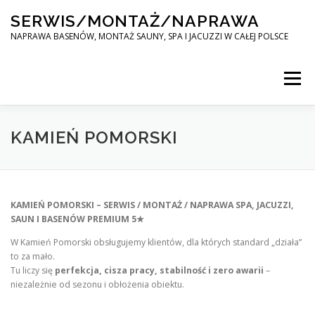
Skip
SERWIS/MONTAŻ/NAPRAWA
to
content
NAPRAWA BASENÓW, MONTAŻ SAUNY, SPA I JACUZZI W CAŁEJ POLSCE
Menu
SPA SERWIS
KAMIEŃ POMORSKI
MONTAŻ SAUNY, SPA, JACUZI W CAŁEJ POLSCE
KAMIEŃ POMORSKI – SERWIS / MONTAŻ / NAPRAWA SPA, JACUZZI,
SAUN I BASENÓW PREMIUM 5★
KONTAKT
W Kamień Pomorski obsługujemy klientów, dla których standard „działa”
to za mało.
Tu liczy się
perfekcja, cisza pracy, stabilność i zero awarii
–
niezależnie od sezonu i obłożenia obiektu.