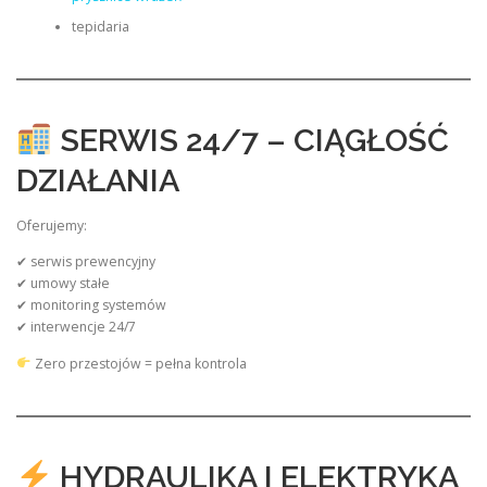
tepidaria
SERWIS 24/7 – CIĄGŁOŚĆ
DZIAŁANIA
Oferujemy:
✔ serwis prewencyjny
✔ umowy stałe
✔ monitoring systemów
✔ interwencje 24/7
Zero przestojów = pełna kontrola
HYDRAULIKA I ELEKTRYKA