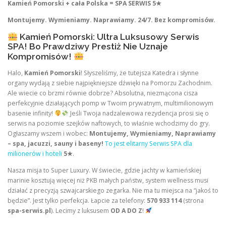
Kamień Pomorski + cała Polska = SPA SERWIS 5★
Montujemy. Wymieniamy. Naprawiamy. 24/7. Bez kompromisów.
Kamień Pomorski: Ultra Luksusowy Serwis
SPA! Bo Prawdziwy Prestiż Nie Uznaje
Kompromisów!
Halo,
Kamień Pomorski
! Słyszeliśmy, że tutejsza Katedra i słynne
organy wydają z siebie najpiękniejsze dźwięki na Pomorzu Zachodnim.
Ale wiecie co brzmi równie dobrze? Absolutna, niezmącona cisza
perfekcyjnie działających pomp w Twoim prywatnym, multimilionowym
basenie infinity!
Jeśli Twoja nadzalewowa rezydencja prosi się o
serwis na poziomie szejków naftowych, to właśnie wchodzimy do gry.
Ogłaszamy wszem i wobec:
Montujemy, Wymieniamy, Naprawiamy
– spa, jacuzzi, sauny i baseny!
To jest elitarny Serwis SPA dla
milionerów i hoteli
5★
.
Nasza misja to Super Luxury. W świecie, gdzie jachty w kamieńskiej
marinie kosztują więcej niż PKB małych państw, system wellness musi
działać z precyzją szwajcarskiego zegarka. Nie ma tu miejsca na “jakoś to
będzie”. Jest tylko perfekcja. Łapcie za telefony:
570 933 114
(strona
spa-serwis.pl
). Lecimy z luksusem
OD A DO Z
!