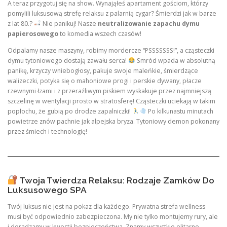
A teraz przygotuj się na show. Wynająłeś apartament gościom, którzy
pomylili luksusową strefę relaksu z palarnią cygar? Śmierdzi jak w barze
z lat 80.?
Nie panikuj! Nasze
neutralizowanie zapachu dymu
papierosowego
to komedia wszech czasów!
Odpalamy nasze maszyny, robimy mordercze “PSSSSSSS!”, a cząsteczki
dymu tytoniowego dostają zawału serca!
Smród wpada w absolutną
panikę, krzyczy wniebogłosy, pakuje swoje maleńkie, śmierdzące
walizeczki, potyka się o mahoniowe progi i perskie dywany, płacze
rzewnymi łzami i z przeraźliwym piskiem wyskakuje przez najmniejszą
szczelinę w wentylacji prosto w stratosferę! Cząsteczki uciekają w takim
popłochu, że gubią po drodze zapalniczki!
Po kilkunastu minutach
powietrze znów pachnie jak alpejska bryza. Tytoniowy demon pokonany
przez śmiech i technologię!
Twoja Twierdza Relaksu: Rodzaje Zamków Do
Luksusowego SPA
Twój luksus nie jest na pokaz dla każdego. Prywatna strefa wellness
musi być odpowiednio zabezpieczona. My nie tylko montujemy rury, ale
i doradzamy w kwestii bezpieczeństwa. Znamy wszystkie elitarne