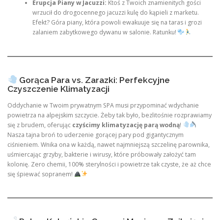
Erupcja Piany w Jacuzzi:
Ktoś z Twoich znamienitych gości
wrzucił do drogocennego jacuzzi kulę do kąpieli z marketu.
Efekt? Góra piany, która powoli ewakuuje się na taras i grozi
zalaniem zabytkowego dywanu w salonie. Ratunku!
Gorąca Para vs. Zarazki: Perfekcyjne
Czyszczenie Klimatyzacji
Oddychanie w Twoim prywatnym SPA musi przypominać wdychanie
powietrza na alpejskim szczycie. Żeby tak było, bezlitośnie rozprawiamy
się z brudem, oferując
czyścimy klimatyzację parą wodną
!
Nasza tajna broń to uderzenie gorącej pary pod gigantycznym
ciśnieniem. Wnika ona w każdą, nawet najmniejszą szczelinę parownika,
uśmiercając grzyby, bakterie i wirusy, które próbowały założyć tam
kolonię. Zero chemii, 100% sterylności i powietrze tak czyste, że aż chce
się śpiewać sopranem!