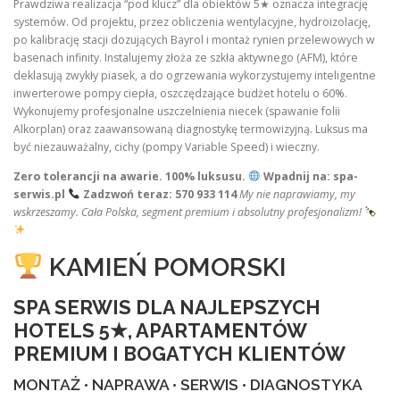
Prawdziwa realizacja “pod klucz” dla obiektów 5★ oznacza integrację
systemów. Od projektu, przez obliczenia wentylacyjne, hydroizolację,
po kalibrację stacji dozujących Bayrol i montaż rynien przelewowych w
basenach infinity. Instalujemy złoża ze szkła aktywnego (AFM), które
deklasują zwykły piasek, a do ogrzewania wykorzystujemy inteligentne
inwerterowe pompy ciepła, oszczędzające budżet hotelu o 60%.
Wykonujemy profesjonalne uszczelnienia niecek (spawanie folii
Alkorplan) oraz zaawansowaną diagnostykę termowizyjną. Luksus ma
być niezauważalny, cichy (pompy Variable Speed) i wieczny.
Zero tolerancji na awarie. 100% luksusu.
Wpadnij na: spa-
serwis.pl
Zadzwoń teraz: 570 933 114
My nie naprawiamy, my
wskrzeszamy. Cała Polska, segment premium i absolutny profesjonalizm!
KAMIEŃ POMORSKI
SPA SERWIS DLA NAJLEPSZYCH
HOTELS 5★, APARTAMENTÓW
PREMIUM I BOGATYCH KLIENTÓW
MONTAŻ • NAPRAWA • SERWIS • DIAGNOSTYKA