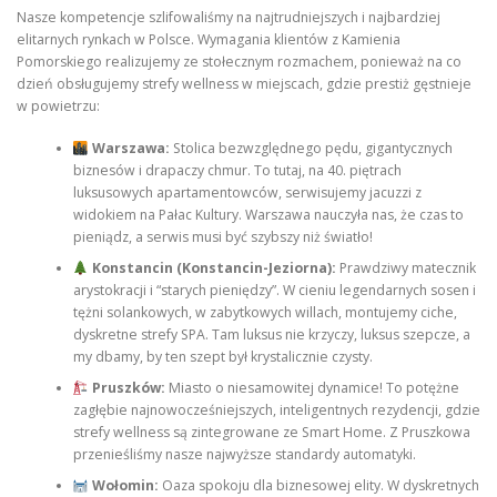
Nasze kompetencje szlifowaliśmy na najtrudniejszych i najbardziej
elitarnych rynkach w Polsce. Wymagania klientów z Kamienia
Pomorskiego realizujemy ze stołecznym rozmachem, ponieważ na co
dzień obsługujemy strefy wellness w miejscach, gdzie prestiż gęstnieje
w powietrzu:
Warszawa:
Stolica bezwzględnego pędu, gigantycznych
biznesów i drapaczy chmur. To tutaj, na 40. piętrach
luksusowych apartamentowców, serwisujemy jacuzzi z
widokiem na Pałac Kultury. Warszawa nauczyła nas, że czas to
pieniądz, a serwis musi być szybszy niż światło!
Konstancin (Konstancin-Jeziorna):
Prawdziwy matecznik
arystokracji i “starych pieniędzy”. W cieniu legendarnych sosen i
tężni solankowych, w zabytkowych willach, montujemy ciche,
dyskretne strefy SPA. Tam luksus nie krzyczy, luksus szepcze, a
my dbamy, by ten szept był krystalicznie czysty.
Pruszków:
Miasto o niesamowitej dynamice! To potężne
zagłębie najnowocześniejszych, inteligentnych rezydencji, gdzie
strefy wellness są zintegrowane ze Smart Home. Z Pruszkowa
przenieśliśmy nasze najwyższe standardy automatyki.
Wołomin:
Oaza spokoju dla biznesowej elity. W dyskretnych