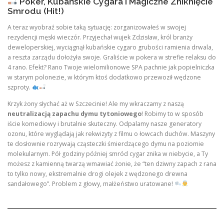
Poker, Kubańskie Cygara i Magiczne Zniknięcie
Smrodu (Hit!)
A teraz wyobraź sobie taką sytuację: zorganizowałeś w swojej
rezydencji męski wieczór. Przyjechał wujek Zdzisław, król branży
deweloperskiej, wyciągnął kubańskie cygaro grubości ramienia drwala,
a reszta zarządu dołożyła swoje. Graliście w pokera w strefie relaksu do
4 rano. Efekt? Rano Twoje wielomilionowe SPA pachnie jak popielniczka
w starym polonezie, w którym ktoś dodatkowo przewoził wędzone
szproty.
Krzyk żony słychać aż w Szczecinie! Ale my wkraczamy z naszą
neutralizacją zapachu dymu tytoniowego
! Robimy to w sposób
iście komediowy i brutalnie skuteczny. Odpalamy nasze generatory
ozonu, które wyglądają jak rekwizyty z filmu o łowcach duchów. Maszyny
te dosłownie rozrywają cząsteczki śmierdzącego dymu na poziomie
molekularnym. Pół godziny później smród cygar znika w niebycie, a Ty
możesz z kamienną twarzą wmawiać żonie, że “ten dziwny zapach z rana
to tylko nowy, ekstremalnie drogi olejek z wędzonego drewna
sandałowego”. Problem z głowy, małżeństwo uratowane!