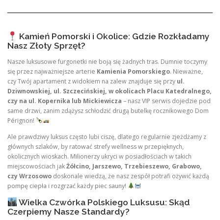
Kamień Pomorski i Okolice: Gdzie Rozkładamy
Nasz Złoty Sprzęt?
Nasze luksusowe furgonetki nie boją się żadnych tras. Dumnie toczymy
się przez najważniejsze arterie
Kamienia Pomorskiego
. Nieważne,
czy Twój apartament z widokiem na zalew znajduje się przy
ul.
Dziwnowskiej, ul. Szczecińskiej, w okolicach Placu Katedralnego,
czy na ul. Kopernika lub Mickiewicza
– nasz VIP serwis dojedzie pod
same drzwi, zanim zdążysz schłodzić drugą butelkę rocznikowego Dom
Pérignon!
Ale prawdziwy luksus często lubi ciszę, dlatego regularnie zjeżdżamy z
głównych szlaków, by ratować strefy wellness w przepięknych,
okolicznych wioskach. Milionerzy ukryci w posiadłościach w takich
miejscowościach jak
Żółcino, Jarszewo, Trzebieszewo, Grabowo,
czy Wrzosowo
doskonale wiedzą, że nasz zespół potrafi ożywić każdą
pompę ciepła i rozgrzać każdy piec sauny!
Wielka Czwórka Polskiego Luksusu: Skąd
Czerpiemy Nasze Standardy?