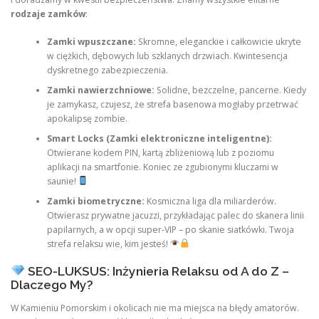
rodzaje zamków
:
Zamki wpuszczane:
Skromne, eleganckie i całkowicie ukryte
w ciężkich, dębowych lub szklanych drzwiach. Kwintesencja
dyskretnego zabezpieczenia.
Zamki nawierzchniowe:
Solidne, bezczelne, pancerne. Kiedy
je zamykasz, czujesz, że strefa basenowa mogłaby przetrwać
apokalipsę zombie.
Smart Locks (Zamki elektroniczne inteligentne):
Otwierane kodem PIN, kartą zbliżeniową lub z poziomu
aplikacji na smartfonie. Koniec ze zgubionymi kluczami w
saunie!
Zamki biometryczne:
Kosmiczna liga dla miliarderów.
Otwierasz prywatne jacuzzi, przykładając palec do skanera linii
papilarnych, a w opcji super-VIP – po skanie siatkówki. Twoja
strefa relaksu wie, kim jesteś!
SEO-LUKSUS: Inżynieria Relaksu od A do Z –
Dlaczego My?
W Kamieniu Pomorskim i okolicach nie ma miejsca na błędy amatorów.