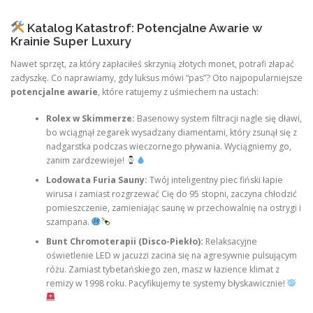
Katalog Katastrof: Potencjalne Awarie w
Krainie Super Luxury
Nawet sprzęt, za który zapłaciłeś skrzynią złotych monet, potrafi złapać
zadyszkę. Co naprawiamy, gdy luksus mówi “pas”? Oto najpopularniejsze
potencjalne awarie
, które ratujemy z uśmiechem na ustach:
Rolex w Skimmerze:
Basenowy system filtracji nagle się dławi,
bo wciągnął zegarek wysadzany diamentami, który zsunął się z
nadgarstka podczas wieczornego pływania. Wyciągniemy go,
zanim zardzewieje!
Lodowata Furia Sauny:
Twój inteligentny piec fiński łapie
wirusa i zamiast rozgrzewać Cię do 95 stopni, zaczyna chłodzić
pomieszczenie, zamieniając saunę w przechowalnię na ostrygi i
szampana.
Bunt Chromoterapii (Disco-Piekło):
Relaksacyjne
oświetlenie LED w jacuzzi zacina się na agresywnie pulsującym
różu. Zamiast tybetańskiego zen, masz w łazience klimat z
remizy w 1998 roku. Pacyfikujemy te systemy błyskawicznie!