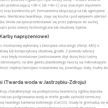
zęsto przekraczającą +38∘C lub +40∘C) oraz znacznym stężeniem
len) oraz korektorów pH. Permanentna ekspozycja na tak agresywne
meru. Membrana twardnieje, staje się krucha i pod wpływem uderzeń
ęka. Woda zaczyna przedostawać się przez pęknięcie do suchej
ątrz przez otwory technologiczne lub obudowę styków.
(Karby naprężeniowe)
ec montażowy wykonany z tworzywa sztucznego (Noryl, ABS) o
etalową lub kompozytową obudowę grzałki. Z powodu wibracji
raz błędy montażowe (zastosowanie zbyt dużej ilości taśmy
brotowym), na dnie gwintu plastikowego tworzą się mikroskopijne
ność cieplna) tworzywo rozwarstwia się, powodując stały, trudny do
i (Twarda woda w Jastrzębiu-Zdroju)
roju charakteryzuje się podwyższoną twardością ogólną (wysoka
dczas podgrzewania wody w strefie grzałki zachodzi termiczny
się twardego kamienia kotłowego (CaCO3​). Osady te gromadzą się 
kuje ruch membrany, uniemożliwiając jej powrót do pozycji