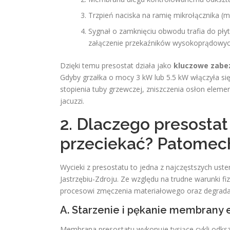
Trzpień naciska na ramię mikrołącznika (m
Sygnał o zamknięciu obwodu trafia do pł
załączenie przekaźników wysokoprądowych l
Dzięki temu presostat działa jako
kluczowe zabez
Gdyby grzałka o mocy 3 kW lub 5.5 kW włączyła s
stopienia tuby grzewczej, zniszczenia osłon elem
jacuzzi.
2. Dlaczego presostat
przeciekać? Patomec
Wycieki z presostatu to jedna z najczęstszych u
Jastrzębiu-Zdroju. Ze względu na trudne warunki f
procesowi zmęczenia materiałowego oraz degradac
A. Starzenie i pękanie membrany
Membrana presostatu wykonuje tysiące cykli odkszt