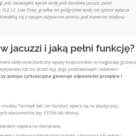
j:
Jeśli zauważyłeś wyciek wody pod obudową jacuzzi, panel
, FL2, LF, Low Flow
), grzałka nie podgrzewa wody lub system wyłącza
. Skontaktuj się z naszym inżynierem serwisu pod numerem telefonu:
 w jacuzzi i jaką pełni funkcję?
element elektromechaniczny wpięty bezpośrednio w magistralę grzewc
przepływowej lub tuż przed nią). Jego podstawowym zadaniem
czy pompa cyrkulacyjna generuje odpowiedni przepływ i
 modelu Tecmark lub Len Gordon) opiera się na elastycznej
ch elastomerów (np. EPDM lub Vitonu).
nieniem napiera na membranę.
eniu i przesuwa miniaturowy trzpień z tworzywa lub metalu.