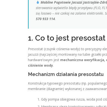
Mobilne Pogotowie Jacuzzi Jastrzębie-Zdró
sterowania wyświetla błędy przepływu (
FLO, FL1
się losowo – nie czekaj na zalanie elektroniki
570 933 114
.
1. Co to jest presostat
Presostat (czujnik ciśnienia wody) to precyzyjny 
jacuzzi (najczęściej montowany na tubie grzałki 
hardware’owym jest
mechaniczna weryfikacja, 
ciśnienie wody
.
Mechanizm działania presostatu
Konstrukcja typowego presostatu (np. popularnego
membranie (diagramie) wykonanej z zaawansowany
Gdy pompa obiegowa rusza, woda pod ciś
Membrana ulega kontrolowanemu odkształc