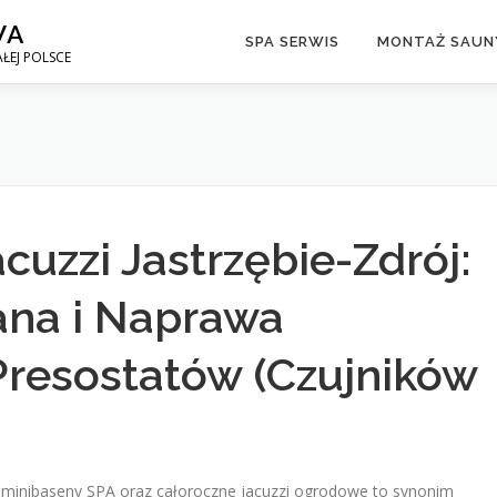
WA
SPA SERWIS
MONTAŻ SAUNY
ŁEJ POLSCE
cuzzi Jastrzębie-Zdrój:
na i Naprawa
Presostatów (Czujników
nibaseny SPA oraz całoroczne jacuzzi ogrodowe to synonim