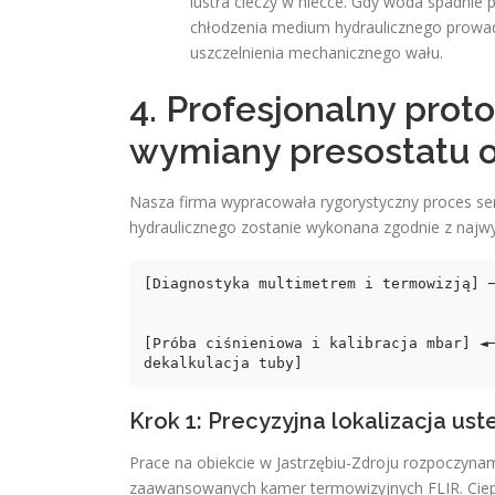
lustra cieczy w niecce. Gdy woda spadnie 
chłodzenia medium hydraulicznego prowadz
uszczelnienia mechanicznego wału.
4. Profesjonalny prot
wymiany presostatu o
Nasza firma wypracowała rygorystyczny proces ser
hydraulicznego zostanie wykonana zgodnie z najwyż
[Diagnostyka multimetrem i termowizją] ─
                                         
                                         
[Próba ciśnieniowa i kalibracja mbar] ◄─
Krok 1: Precyzyjna lokalizacja ust
Prace na obiekcie w Jastrzębiu-Zdroju rozpoczynamy
zaawansowanych kamer termowizyjnych FLIR. Ciepł