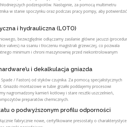
 chłodniejszych podzespołów. Następnie, za pomocą multimetru
nika w stanie spoczynku oraz podczas pracy pompy, aby potwierdzić
ryczna i hydrauliczna (LOTO)
niowego, bezwzględnie odłączamy zasilanie główne jacuzzi (procedu
e valves) na ssaniu i tłoczeniu magistrali grzewczej, co pozwala
lutnego minimum i chroni maszynownię przed niekontrolowanym
ardware’u i dekalkulacja gniazda
 Spade / Faston) od styków czujnika. Za pomocą specjalistycznych
t. Gniazdo montażowe w tubie grzałki poddajemy procesowi
y nagromadzony kamień kotłowy i stare resztki uszczelnień,
 kompozytów preparatów chemicznych.
tatu o podwyższonym profilu odporności
znie fabrycznie nowe, certyfikowane presostaty o charakterystyce