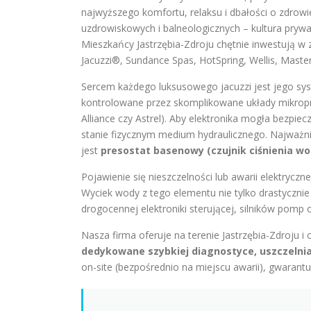
najwyższego komfortu, relaksu i dbałości o zdrowi
uzdrowiskowych i balneologicznych – kultura pryw
Mieszkańcy Jastrzębia-Zdroju chętnie inwestują 
Jacuzzi®, Sundance Spas, HotSpring, Wellis, Master
Sercem każdego luksusowego jacuzzi jest jego sys
kontrolowane przez skomplikowane układy mikrop
Alliance czy Astrel). Aby elektronika mogła bezpi
stanie fizycznym medium hydraulicznego. Najważ
jest
presostat basenowy (czujnik ciśnienia wo
Pojawienie się nieszczelności lub awarii elektryczn
Wyciek wody z tego elementu nie tylko drastycznie 
drogocennej elektroniki sterującej, silników pomp
Nasza firma oferuje na terenie Jastrzębia-Zdroju i
dedykowane szybkiej diagnostyce, uszczelnia
on-site (bezpośrednio na miejscu awarii), gwarant