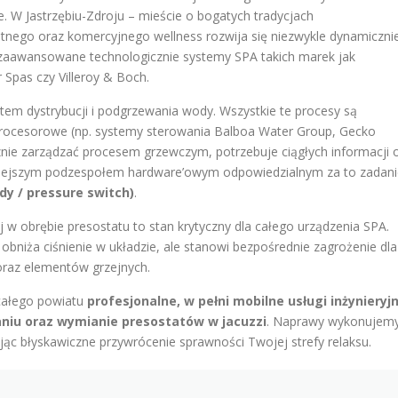
e. W Jastrzębiu-Zdroju – mieście o bogatych tradycjach
atnego oraz komercyjnego wellness rozwija się niezwykle dynamicznie
w zaawansowane technologicznie systemy SPA takich marek jak
 Spas czy Villeroy & Boch.
tem dystrybucji i podgrzewania wody. Wszystkie te procesy są
rocesorowe (np. systemy sterowania Balboa Water Group, Gecko
ecznie zarządzać procesem grzewczym, potrzebuje ciągłych informacji 
niejszym podzespołem hardware’owym odpowiedzialnym za to zadani
dy / pressure switch)
.
ej w obrębie presostatu to stan krytyczny dla całego urządzenia SPA.
obniża ciśnienie w układzie, ale stanowi bezpośrednie zagrożenie dla
 oraz elementów grzejnych.
 całego powiatu
profesjonalne, w pełni mobilne usługi inżynieryj
niu oraz wymianie presostatów w jacuzzi
. Naprawy wykonujem
ując błyskawiczne przywrócenie sprawności Twojej strefy relaksu.