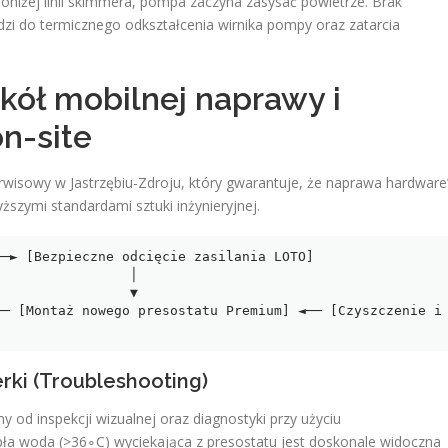
poniżej linii skimmera, pompa zaczyna zasysać powietrze. Brak
i do termicznego odkształcenia wirnika pompy oraz zatarcia
okół mobilnej naprawy i
n-site
wisowy w Jastrzębiu-Zdroju, który gwarantuje, że naprawa hardware
szymi standardami sztuki inżynieryjnej.
─► [Bezpieczne odcięcie zasilania LOTO]

               │

               ▼

─ [Montaż nowego presostatu Premium] ◄── [Czyszczenie i 
erki (Troubleshooting)
 od inspekcji wizualnej oraz diagnostyki przy użyciu
a woda (>36∘C) wyciekająca z presostatu jest doskonale widoczna