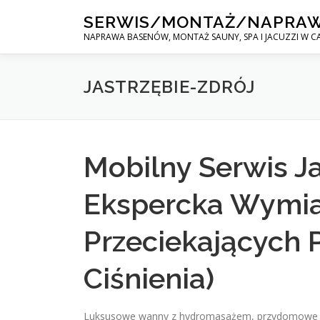
Skip
SERWIS/MONTAŻ/NAPRA
to
NAPRAWA BASENÓW, MONTAŻ SAUNY, SPA I JACUZZI W CA
content
JASTRZĘBIE-ZDRÓJ
Mobilny Serwis Ja
Ekspercka Wymia
Przeciekających 
Ciśnienia)
Luksusowe wanny z hydromasażem, przydomowe mi