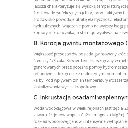
jacuzzi charakteryzuje się wysoką temperaturą (c
środków dezynfekcyjnych (chlor, brom, aktywny t
środowisko powoduje utratę elastyczności elasto
hydraulicznych (włączanie pomp na wyższy bieg) p
komory mikrołącznika, a stamtąd wypływa na zewn
B. Korozja gwintu montażowego 
Większość presostatów posiada gwintowany króci
średnicy 1/8 cala. Króciec ten jest wkręcany w m
generowanych przez potężne pompy hydromasażu o
teflonowej i dokręcenie z nadmiernym momentem o
karby. Pod wpływem zmian temperatury (rozszerzal
zlokalizowania wyciek kropelkowy.
C. Inkrustacja osadami wapiennym
Woda wodociągowa w wielu rejonach Jastrzębia-Zd
zawartość jonów wapnia Ca2+ i magnezu Mg2+). Po
rozkład wodorowęglanów i intensywne wytrącanie 
małej wnęce pod membraną presostatu. Kamień blo