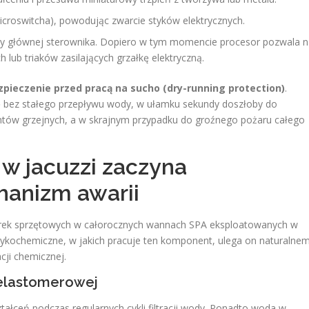
icroswitcha), powodując zwarcie styków elektrycznych.
yty głównej sterownika. Dopiero w tym momencie procesor pozwala 
ub triaków zasilających grzałkę elektryczną.
pieczenie przed pracą na sucho (dry-running protection)
.
ię bez stałego przepływu wody, w ułamku sekundy doszłoby do
entów grzejnych, a w skrajnym przypadku do groźnego pożaru całego
 w jacuzzi zaczyna
hanizm awarii
sterek sprzętowych w całorocznych wannach SPA eksploatowanych w
izykochemiczne, w jakich pracuje ten komponent, ulega on naturalne
ji chemicznej.
 elastomerowej
ałceń podczas regularnych cykli filtracji wody. Ponadto woda w