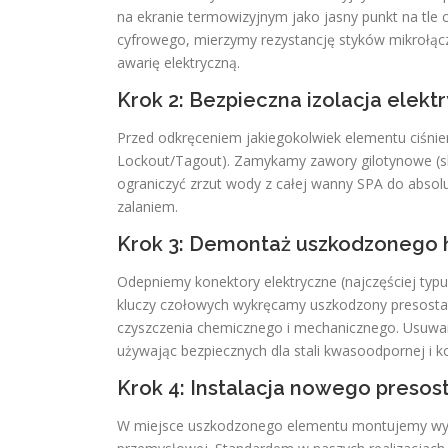
na ekranie termowizyjnym jako jasny punkt na tle
cyfrowego, mierzymy rezystancję styków mikrołącz
awarię elektryczną.
Krok 2: Bezpieczna izolacja elekt
Przed odkręceniem jakiegokolwiek elementu ciśnie
Lockout/Tagout). Zamykamy zawory gilotynowe (slic
ograniczyć zrzut wody z całej wanny SPA do abso
zalaniem.
Krok 3: Demontaż uszkodzonego h
Odepniemy konektory elektryczne (najczęściej typu
kluczy czołowych wykręcamy uszkodzony presosta
czyszczenia chemicznego i mechanicznego. Usuwam
używając bezpiecznych dla stali kwasoodpornej i
Krok 4: Instalacja nowego presos
W miejsce uszkodzonego elementu montujemy wyłąc