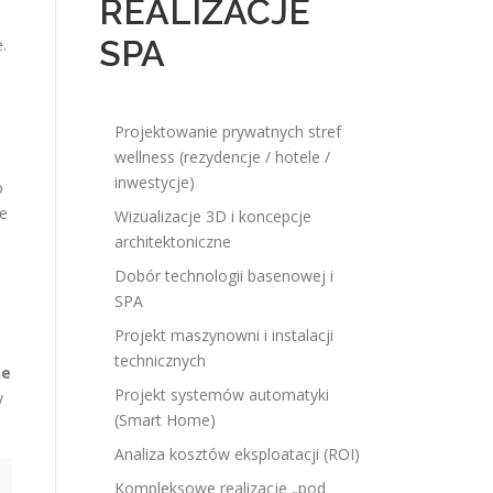
REALIZACJE
SPA
.
Projektowanie prywatnych stref
wellness (rezydencje / hotele /
inwestycje)
o
e
Wizualizacje 3D i koncepcje
architektoniczne
Dobór technologii basenowej i
SPA
Projekt maszynowni i instalacji
technicznych
ne
Projekt systemów automatyki
y
(Smart Home)
Analiza kosztów eksploatacji (ROI)
Kompleksowe realizacje „pod