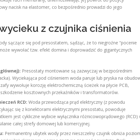
towy nacisk na elastomer, co bezpośrednio prowadzi do jego
wycieku z czujnika ciśnienia
 wody sączące się pod presostatem, sądząc, że to niegroźne “pocenie
ry może wywołać tzw. efekt domina i doprowadzić do gigantycznych
 głównej):
Presostaty montowane są zazwyczaj w bezpośrednim
(Packa). Wyciekająca pod ciśnieniem woda paruje lub pryska na obudo
szafy wywołuje korozję elektrochemiczną ścieżek na płycie PCB,
 uszkodzenie kosztownych przekaźników i transformatorów.
pieczeń RCD:
Woda przewodząca prąd elektryczny (z powodu
tykając się z konektorami elektrycznymi presostatu, powoduje
tkiem jest cykliczne wybicie wyłącznika różnicowoprądowego (RCD)
silanie całej strefy domowej lub komercyjnej.
u:
Permanentny ubytek wody przez nieszczelny czujnik obniża pozio