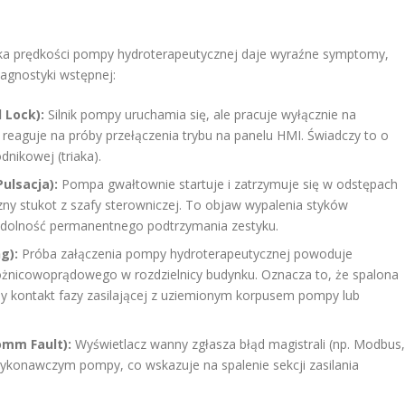
ika prędkości pompy hydroterapeutycznej daje wyraźne symptomy,
iagnostyki wstępnej:
 Lock):
Silnik pompy uruchamia się, ale pracuje wyłącznie na
e reaguje na próby przełączenia trybu na panelu HMI. Świadczy to o
nikowej (triaka).
Pulsacja):
Pompa gwałtownie startuje i zatrzymuje się w odstępach
zny stukot z szafy sterowniczej. To objaw wypalenia styków
 zdolność permanentnego podtrzymania zestyku.
g):
Próba załączenia pompy hydroterapeutycznej powoduje
żnicowoprądowego w rozdzielnicy budynku. Oznacza to, że spalona
ny kontakt fazy zasilającej z uziemionym korpusem pompy lub
omm Fault):
Wyświetlacz wanny zgłasza błąd magistrali (np. Modbus,
ykonawczym pompy, co wskazuje na spalenie sekcji zasilania