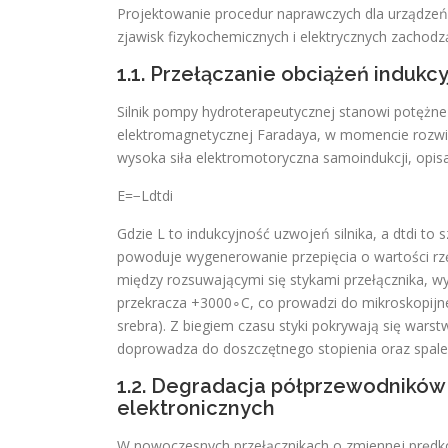
Projektowanie procedur naprawczych dla urządze
zjawisk fizykochemicznych i elektrycznych zachod
1.1. Przełączanie obciążeń indukc
Silnik pompy hydroterapeutycznej stanowi potężne
elektromagnetycznej Faradaya, w momencie rozwie
wysoka siła elektromotoryczna samoindukcji, opi
E=−Ldtdi​
Gdzie L to indukcyjność uzwojeń silnika, a dtdi​ 
powoduje wygenerowanie przepięcia o wartości rzęd
między rozsuwającymi się stykami przełącznika, 
przekracza +3000∘C, co prowadzi do mikroskopijneg
srebra). Z biegiem czasu styki pokrywają się warstw
doprowadza do doszczętnego stopienia oraz spalen
1.2. Degradacja półprzewodników (
elektronicznych
W nowoczesnych przełącznikach o zmiennej prędkoś