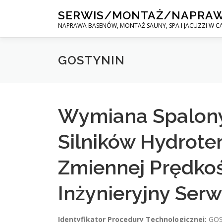
Skip
SERWIS/MONTAŻ/NAPRA
to
NAPRAWA BASENÓW, MONTAŻ SAUNY, SPA I JACUZZI W CA
content
GOSTYNIN
Wymiana Spalony
Silników Hydrote
Zmiennej Prędkoś
Inżynieryjny Serw
Identyfikator Procedury Technologicznej:
GOS