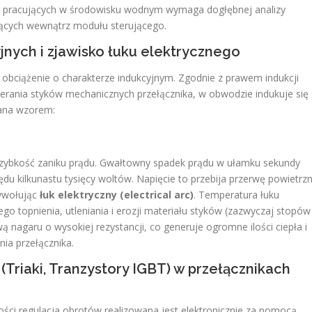
ń pracujących w środowisku wodnym wymaga dogłębnej analizy
zących wewnątrz modułu sterującego.
yjnych i zjawisko łuku elektrycznego
 obciążenie o charakterze indukcyjnym. Zgodnie z prawem indukcji
rania styków mechanicznych przełącznika, w obwodzie indukuje się
sana wzorem:
to szybkość zaniku prądu. Gwałtowny spadek prądu w ułamku sekundy
u kilkunastu tysięcy woltów. Napięcie to przebija przerwę powietrz
wywołując
łuk elektryczny (electrical arc)
. Temperatura łuku
o topnienia, utleniania i erozji materiału styków (zazwyczaj stopów
ą nagaru o wysokiej rezystancji, co generuje ogromne ilości ciepła i
ia przełącznika.
Triaki, Tranzystory IGBT) w przełącznikach
ci regulacja obrotów realizowana jest elektronicznie za pomocą