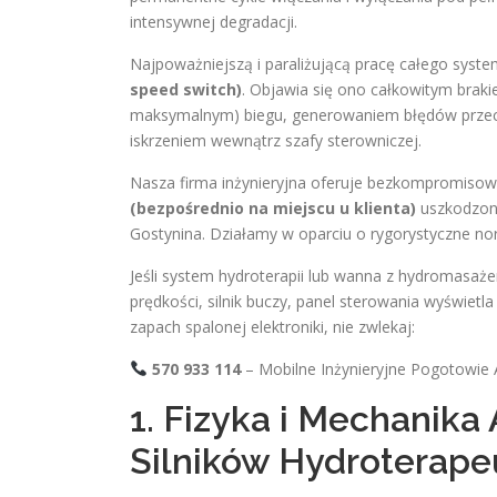
intensywnej degradacji.
Najpoważniejszą i paraliżującą pracę całego syste
speed switch)
. Objawia się ono całkowitym brak
maksymalnym) biegu, generowaniem błędów przecią
iskrzeniem wewnątrz szafy sterowniczej.
Nasza firma inżynieryjna oferuje bezkompromisowe,
(bezpośrednio na miejscu u klienta)
uszkodzony
Gostynina. Działamy w oparciu o rygorystyczne no
Jeśli system hydroterapii lub wanna z hydromasa
prędkości, silnik buczy, panel sterowania wyświetl
zapach spalonej elektroniki, nie zwlekaj:
570 933 114
– Mobilne Inżynieryjne Pogotowie 
1. Fizyka i Mechanika 
Silników Hydroterape