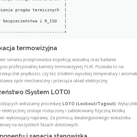
                          |

ienie progów termicznych  |

                          |

 bezpieczeństwa i R_ISO   |

                          |

fikacja termowizyjna
ynier serwisu przeprowadza inspekcję wizualną oraz badanie
yciu profesjonalnej kamery termowizyjnej FLIR. Pozwala to na
rzełącznik prędkości, czy też źródłem wysokiej temperatury i anomali
tawia opór mechaniczny i przeciąża układ elektryczny.
eczeństwo (System LOTO)
ewodzących wdrażamy procedurę
LOTO (Lockout/Tagout)
. Wyłączni
cy elektrycznej zostaje rozłączony i zablokowany fizyczną kłódką
żynier wykonujący naprawę. Za pomocą dwubiegunowego wskaźnika
jałowy na wszystkich fazach dolotowych.
onentu i sanacja stanowiska