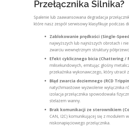
Przełącznika Silnika?
Spalenie lub zaawansowana degradacja przełączn
które nasz zespół serwisowy klasyfikuje podczas d
Zablokowanie prędkości (Single-Speed
najwyższych lub najniższych obrotach i ni
zwarciu wewnętrznym struktury półprzewod
Efekt cyklicznego bicia (Chattering / 
milisekundowych, emitując głośny metalic
przekaźnika wykonawczego, który utracił
Błąd zwarcia doziemnego (RCD Trippin
natychmiastowe wyzwolenie wyłącznika ró
izolacja przełącznika spowodowała fizycz
stelażem wanny.
Brak komunikacji ze sterownikiem (C
CAN, I2C) komunikującej się z modułem w
niskonapięciowego przełącznika.