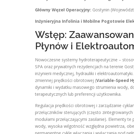
Główny Węzeł Operacyjny:
Gostynin (Wojewódz
Inżynieryjna Infolinia i Mobilne Pogotowie E
Wstęp: Zaawansowana
Płynów i Elektroauto
Nowoczesne systemy hydroterapeutyczne – stosowan
SPA oraz prywatnych rezydencjach na terenie Gost
inżynierii medycznej, hydrauliki i elektroautomaty
zmiennej prędkości obrotowej (
Variable-Speed 
dynamiki i wydatku masowego strumienia wody, d
terapeutycznych lub preferencji użytkownika.
Regulacja prędkości obrotowej i zarządzanie cykla
przełączników sterujących (często zintegrowanych
modułami przełączającymi zasilanie). Elementy te
wody, wysoka wilgotność względna powietrza, obe
permanentne cykle włączania i wyłączania pod peł