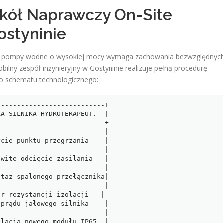
okół Naprawczy On-Site
ostyninie
ej pompy wodne o wysokiej mocy wymaga zachowania bezwzględnyc
lny zespół inżynieryjny w Gostyninie realizuje pełną procedurę
go schematu technologicznego:
--------------------------+

A SILNIKA HYDROTERAPEUT.  |

--------------------------+

                          |

cie punktu przegrzania    |

                          |

wite odcięcie zasilania   |

                          |

taż spalonego przełącznika|

                          |

r rezystancji izolacji   |

prądu jałowego silnika    |

                          |

lacja nowego modułu IP65  |
