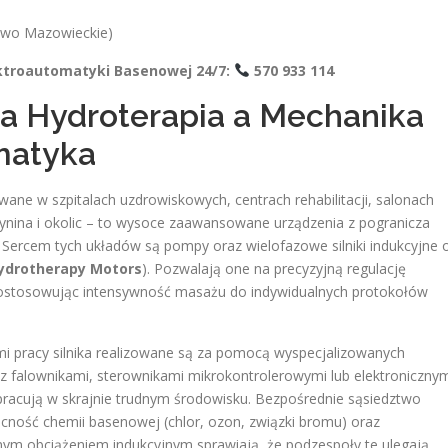
two Mazowieckie)
lektroautomatyki Basenowej 24/7:
570 933 114
 Hydroterapia a Mechanika
matyka
e w szpitalach uzdrowiskowych, centrach rehabilitacji, salonach
ynina i okolic – to wysoce zaawansowane urządzenia z pogranicza
ki. Sercem tych układów są pompy oraz wielofazowe silniki indukcyjne 
Hydrotherapy Motors
). Pozwalają one na precyzyjną regulację
ostosowując intensywność masażu do indywidualnych protokołów
mi pracy silnika realizowane są za pomocą wyspecjalizowanych
 z falownikami, sterownikami mikrokontrolerowymi lub elektroniczny
 pracują w skrajnie trudnym środowisku. Bezpośrednie sąsiedztwo
cność chemii basenowej (chlor, ozon, związki bromu) oraz
nym obciążeniem indukcyjnym sprawiają, że podzespoły te ulegają