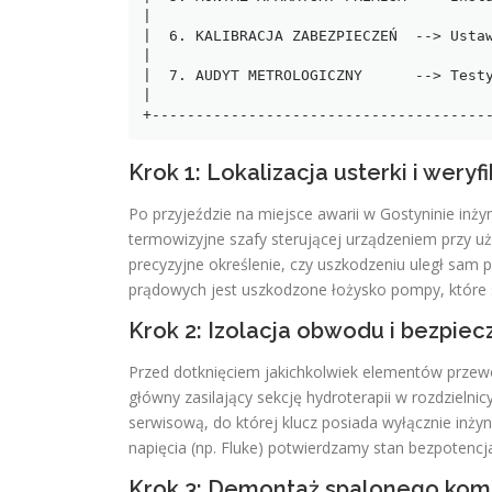
|                                       
|  6. KALIBRACJA ZABEZPIECZEŃ  --> Ustaw
|                                       
|  7. AUDYT METROLOGICZNY      --> Testy
|                                       
Krok 1: Lokalizacja usterki i wery
Po przyjeździe na miejsce awarii w Gostyninie inż
termowizyjne szafy sterującej urządzeniem przy uż
precyzyjne określenie, czy uszkodzeniu uległ sam p
prądowych jest uszkodzone łożysko pompy, które s
Krok 2: Izolacja obwodu i bezpi
Przed dotknięciem jakichkolwiek elementów prz
główny zasilający sekcję hydroterapii w rozdzielni
serwisową, do której klucz posiada wyłącznie in
napięcia (np. Fluke) potwierdzamy stan bezpotenc
Krok 3: Demontaż spalonego komp