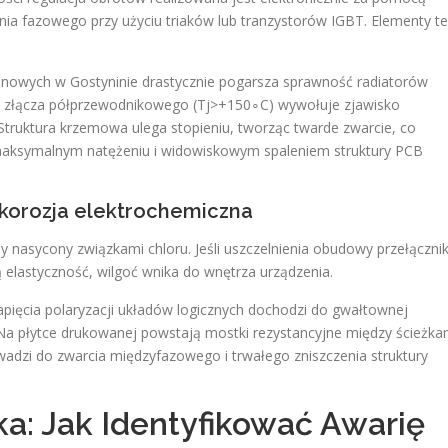
ia fazowego przy użyciu triaków lub tranzystorów IGBT. Elementy te
enowych w Gostyninie drastycznie pogarsza sprawność radiatorów
ry złącza półprzewodnikowego (Tj​>+150∘C) wywołuje zjawisko
 Struktura krzemowa ulega stopieniu, tworząc twarde zwarcie, co
aksymalnym natężeniu i widowiskowym spaleniem struktury PCB
 i korozja elektrochemiczna
nasycony związkami chloru. Jeśli uszczelnienia obudowy przełączni
 elastyczność, wilgoć wnika do wnętrza urządzenia.
apięcia polaryzacji układów logicznych dochodzi do gwałtownej
 Na płytce drukowanej powstają mostki rezystancyjne między ścieżka
adzi do zwarcia międzyfazowego i trwałego zniszczenia struktury
ka: Jak Identyfikować Awarię