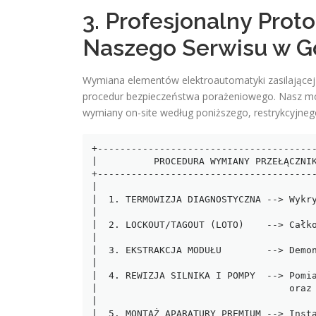
3. Profesjonalny Prot
Naszego Serwisu w G
Wymiana elementów elektroautomatyki zasilając
procedur bezpieczeństwa porażeniowego. Nasz mobi
wymiany on-site według poniższego, restrykcyjne
+---------------------------------------
|          PROCEDURA WYMIANY PRZEŁĄCZNIK
+---------------------------------------
|                                       
|  1. TERMOWIZJA DIAGNOSTYCZNA --> Wykry
|                                       
|  2. LOCKOUT/TAGOUT (LOTO)    --> Całko
|                                       
|  3. EKSTRAKCJA MODUŁU        --> Demon
|                                       
|  4. REWIZJA SILNIKA I POMPY  --> Pomia
|                                  oraz 
|                                       
|  5. MONTAŻ APARATURY PREMIUM --> Insta