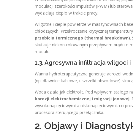
modulacji szerokości impulsów (PWM) lub sterowan
wydzielają ciepło w trakcie pracy.
Wilgotne i ciepłe powietrze w maszynowniach bas
chłodzących. Przekroczenie krytycznej temperatu
przebicia termicznego (thermal breakdown)
.
skutkuje niekontrolowanym przepływem prądu o m
modułu.
1.3. Agresywna infiltracja wilgoci
Wanna hydroterapeutyczna generuje aerozol wodny 
(np. dławnice kablowe, uszczelki obwodowe) stracą
Woda działa jak elektrolit. Pod wpływem stałego n
korozji elektrochemicznej i migracji jonowej
.
wysokonapięciowymi a niskonapięciowymi, co prow
procesora sterującego przełącznika.
2. Objawy i Diagnosty