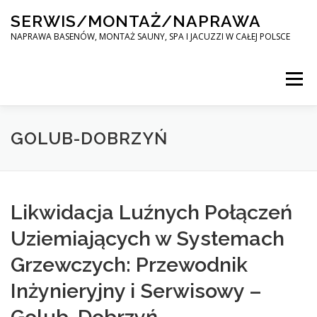
Skip
SERWIS/MONTAŻ/NAPRAWA
to
content
NAPRAWA BASENÓW, MONTAŻ SAUNY, SPA I JACUZZI W CAŁEJ POLSCE
Menu
SPA SERWIS
GOLUB-DOBRZYŃ
MONTAŻ SAUNY, SPA, JACUZI W CAŁEJ POLSCE
Likwidacja Luźnych Połączeń
Uziemiających w Systemach
KONTAKT
Grzewczych: Przewodnik
Inżynieryjny i Serwisowy –