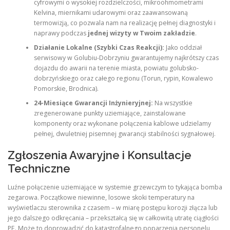
cyfrowymi o wysokiej rozdzielczości, mikroohmometrami
Kelvina, miernikami udarowymi oraz zaawansowaną
termowizją, co pozwala nam na realizację pełnej diagnostyki i
naprawy podczas
jednej wizyty w Twoim zakładzie
.
Działanie Lokalne (Szybki Czas Reakcji):
Jako oddział
serwisowy w Golubiu-Dobrzyniu gwarantujemy najkrótszy czas
dojazdu do awarii na terenie miasta, powiatu golubsko-
dobrzyńskiego oraz całego regionu (Torun, rypin, Kowalewo
Pomorskie, Brodnica).
24-Miesiące Gwarancji Inżynieryjnej:
Na wszystkie
zregenerowane punkty uziemiające, zainstalowane
komponenty oraz wykonane połączenia kablowe udzielamy
pełnej, dwuletniej pisemnej gwarancji stabilności sygnałowej.
Zgłoszenia Awaryjne i Konsultacje
Techniczne
Luźne połączenie uziemiające w systemie grzewczym to tykająca bomba
zegarowa. Początkowe niewinne, losowe skoki temperatury na
wyświetlaczu sterownika z czasem – w miarę postępu korozji złącza lub
jego dalszego odkręcania – przekształcą się w całkowitą utratę ciągłości
PE. Może to doprowadzić do katastrofalnego poparzenia personelu,