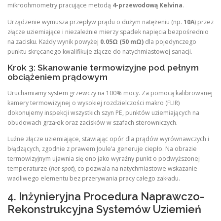
mikroohmometry pracujące metodą
4-przewodową Kelvina
.
Urządzenie wymusza przepływ prądu o dużym natężeniu (np.
10A
) przez
złącze uziemiające i niezależnie mierzy spadek napięcia bezpośrednio
na zacisku. Każdy wynik powyżej
0.05Ω (50 mΩ)
dla pojedynczego
punktu skręcanego kwalifikuje złącze do natychmiastowej sanacji.
Krok 3: Skanowanie termowizyjne pod pełnym
obciążeniem prądowym
Uruchamiamy system grzewczy na 100% mocy. Za pomocą kalibrowanej
kamery termowizyjnej o wysokiej rozdzielczości makro (FLIR)
dokonujemy inspekcji wszystkich szyn PE, punktów uziemiających na
obudowach grzałek oraz zacisków w szafach sterowniczych.
Luźne złącze uziemiające, stawiając opór dla prądów wyrównawczych i
błądzących, zgodnie z prawem Joule’a generuje ciepło. Na obrazie
termowizyjnym ujawnia się ono jako wyraźny punkt o podwyższonej
temperaturze (
hot-spot
), co pozwala na natychmiastowe wskazanie
wadliwego elementu bez przerywania pracy całego zakładu.
4. Inżynieryjna Procedura Naprawczo-
Rekonstrukcyjna Systemów Uziemień