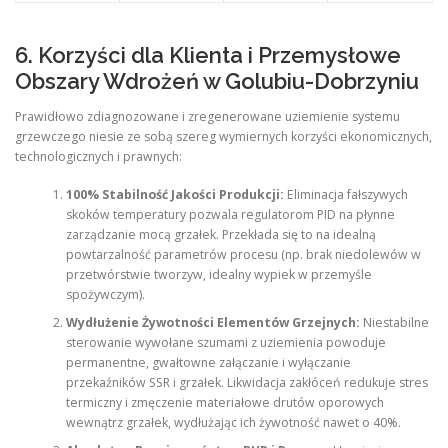
6. Korzyści dla Klienta i Przemysłowe
Obszary Wdrożeń w Golubiu-Dobrzyniu
Prawidłowo zdiagnozowane i zregenerowane uziemienie systemu
grzewczego niesie ze sobą szereg wymiernych korzyści ekonomicznych,
technologicznych i prawnych:
100% Stabilność Jakości Produkcji:
Eliminacja fałszywych
skoków temperatury pozwala regulatorom PID na płynne
zarządzanie mocą grzałek. Przekłada się to na idealną
powtarzalność parametrów procesu (np. brak niedolewów w
przetwórstwie tworzyw, idealny wypiek w przemyśle
spożywczym).
Wydłużenie Żywotności Elementów Grzejnych:
Niestabilne
sterowanie wywołane szumami z uziemienia powoduje
permanentne, gwałtowne załączanie i wyłączanie
przekaźników SSR i grzałek. Likwidacja zakłóceń redukuje stres
termiczny i zmęczenie materiałowe drutów oporowych
wewnątrz grzałek, wydłużając ich żywotność nawet o 40%.