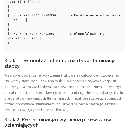
nominalną [Nm] |

|                                                                 
|

|  5. RE-ROUTING EKRANÓW      -> Rozdzielenie uziemienia 
PE od FE |

|                                                                 
|

|  6. WALIDACJA KOŃCOWA       -> Długofalowy test 
stabilności PID |

+-------------------------------------------------------
Krok 1: Demontaż i chemiczna dekontaminacja
złączy
Wszystkie podejrzane połączenia śrubowe są całkowicie rozkręcane.
Usuwamy stare podkładki i nakrętki. Powierzchnie stykowe korpusu
maszyny oraz oczka kablowe są czyszczone mechanicznie do czystego
metalu, a następnie poddawane dekontaminacji chemicznej przy użyciu
preparatów usuwających tlenki i siarczki metali oraz zabezpieczających
przed ponownym utlenianiem (np. środki na bazie czystego alkoholu
izopropylowego z inhibitorami korozji).
Krok 2: Re-terminacja i wymiana przewodów
uziemiających