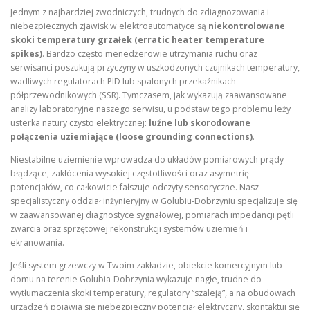
Jednym z najbardziej zwodniczych, trudnych do zdiagnozowania i
niebezpiecznych zjawisk w elektroautomatyce są
niekontrolowane
skoki temperatury grzałek (erratic heater temperature
spikes)
. Bardzo często menedżerowie utrzymania ruchu oraz
serwisanci poszukują przyczyny w uszkodzonych czujnikach temperatury,
wadliwych regulatorach PID lub spalonych przekaźnikach
półprzewodnikowych (SSR). Tymczasem, jak wykazują zaawansowane
analizy laboratoryjne naszego serwisu, u podstaw tego problemu leży
usterka natury czysto elektrycznej:
luźne lub skorodowane
połączenia uziemiające (loose grounding connections)
.
Niestabilne uziemienie wprowadza do układów pomiarowych prądy
błądzące, zakłócenia wysokiej częstotliwości oraz asymetrię
potencjałów, co całkowicie fałszuje odczyty sensoryczne. Nasz
specjalistyczny oddział inżynieryjny w Golubiu-Dobrzyniu specjalizuje się
w zaawansowanej diagnostyce sygnałowej, pomiarach impedancji pętli
zwarcia oraz sprzętowej rekonstrukcji systemów uziemień i
ekranowania.
Jeśli system grzewczy w Twoim zakładzie, obiekcie komercyjnym lub
domu na terenie Golubia-Dobrzynia wykazuje nagłe, trudne do
wytłumaczenia skoki temperatury, regulatory “szaleją”, a na obudowach
urządzeń pojawia się niebezpieczny potencjał elektryczny, skontaktuj się