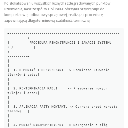
Po zlokalizowaniu wszystkich luźnych i zdegradowanych punktów
uziemienia, nasz zespół w Golubiu-Dobrzyniu przystępuje do
kompleksowej odbudowy sprzętowej, realizując procedurę
zapewniającą długoterminową stabilność termiczną.
+-------------------------------------------------------
----------+

|          PROCEDURA REKONSTRUKCJI I SANACJI SYSTEMU 
PE/FE        |

+-------------------------------------------------------
----------+

|                                                                 
|

|  1. DEMONTAŻ I OCZYSZCZANIE -> Chemiczne usuwanie 
tlenków i sadzy|

|                                                                 
|

|  2. RE-TERMINACJA KABLI     -> Prasowanie nowych 
tulejek i oczek|

|                                                                 
|

|  3. APLIKACJA PASTY KONTAKT. -> Ochrona przed korozją 
tlenową   |

|                                                                 
|

|  4. MONTAŻ DYNAMOMETRYCZNY  -> Dokręcanie z siłą 