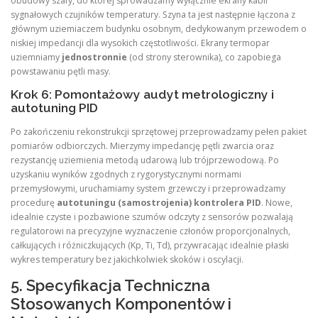
obudowy szafy, do której sprowadzamy wyłącznie ekrany kabli
sygnałowych czujników temperatury. Szyna ta jest następnie łączona z
głównym uziemiaczem budynku osobnym, dedykowanym przewodem o
niskiej impedancji dla wysokich częstotliwości. Ekrany termopar
uziemniamy
jednostronnie
(od strony sterownika), co zapobiega
powstawaniu pętli masy.
Krok 6: Pomontażowy audyt metrologiczny i
autotuning PID
Po zakończeniu rekonstrukcji sprzętowej przeprowadzamy pełen pakiet
pomiarów odbiorczych. Mierzymy impedancję pętli zwarcia oraz
rezystancję uziemienia metodą udarową lub trójprzewodową. Po
uzyskaniu wyników zgodnych z rygorystycznymi normami
przemysłowymi, uruchamiamy system grzewczy i przeprowadzamy
procedurę
autotuningu (samostrojenia) kontrolera PID
. Nowe,
idealnie czyste i pozbawione szumów odczyty z sensorów pozwalają
regulatorowi na precyzyjne wyznaczenie członów proporcjonalnych,
całkujących i różniczkujących (Kp​, Ti​, Td​), przywracając idealnie płaski
wykres temperatury bez jakichkolwiek skoków i oscylacji.
5. Specyfikacja Techniczna
Stosowanych Komponentów i