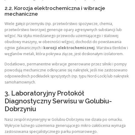
2.2. Korozja elektrochemiczna i wibracje
mechaniczne
Wiele gałęzi przemysłu (np. przetwórstwo spożywcze, chemia,
przetwórstwo tworzyw) generuje opary agresywnych substancji lub
wilgoć. Na styku miedzianego przewodu uziemiającego i stalowej
obudowy maszyny, w obecności wilgoci, dochodzi do powstawania
ogniw galwanicznych i
korozji elektrochemicznej
. Warstwa tlenków i
węglanów metali, która pokrywa złącze, jest doskonałym izolatorem.
Dodatkowo, permanentne wibracje generowane przez silniki i pompy
powodują mechaniczne odkręcanie się nakrętek, jeśli nie zastosowano
odpowiednich podkładek sprężystych (np. typu Nord-Lock) lub nakrętek
samohamownych.
3. Laboratoryjny Protokół
Diagnostyczny Serwisu w Golubiu-
Dobrzyniu
Nasz zespół inżynieryjny w Golubiu-Dobrzyniu nie działa po omacku.
Wykrycie luźnego uziemienia generującego mikro-zakłócenia wymaga
zastosowania specjalistycznego parku pomiarowego.