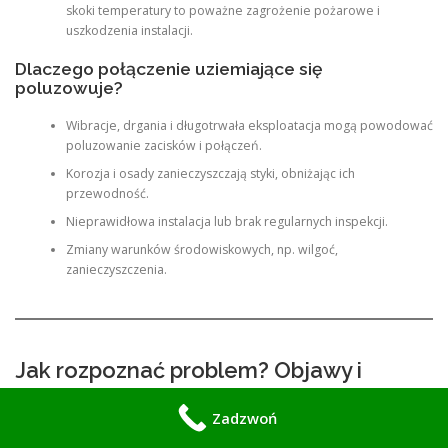
skoki temperatury to poważne zagrożenie pożarowe i
uszkodzenia instalacji.
Dlaczego połączenie uziemiające się
poluzowuje?
Wibracje, drgania i długotrwała eksploatacja mogą powodować
poluzowanie zacisków i połączeń.
Korozja i osady zanieczyszczają styki, obniżając ich
przewodność.
Nieprawidłowa instalacja lub brak regularnych inspekcji.
Zmiany warunków środowiskowych, np. wilgoć,
zanieczyszczenia.
Jak rozpoznać problem? Objawy i
metody diagnozy
Zadzwoń
Przed przystąpieniem do naprawy ważne jest, aby poprawnie