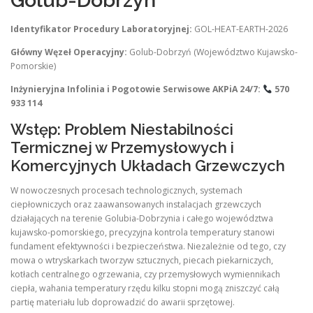
Golub-Dobrzyń
Identyfikator Procedury Laboratoryjnej:
GOL-HEAT-EARTH-2026
Główny Węzeł Operacyjny:
Golub-Dobrzyń (Województwo Kujawsko-
Pomorskie)
Inżynieryjna Infolinia i Pogotowie Serwisowe AKPiA 24/7:
570
933 114
Wstęp: Problem Niestabilności
Termicznej w Przemysłowych i
Komercyjnych Układach Grzewczych
W nowoczesnych procesach technologicznych, systemach
ciepłowniczych oraz zaawansowanych instalacjach grzewczych
działających na terenie Golubia-Dobrzynia i całego województwa
kujawsko-pomorskiego, precyzyjna kontrola temperatury stanowi
fundament efektywności i bezpieczeństwa. Niezależnie od tego, czy
mowa o wtryskarkach tworzyw sztucznych, piecach piekarniczych,
kotłach centralnego ogrzewania, czy przemysłowych wymiennikach
ciepła, wahania temperatury rzędu kilku stopni mogą zniszczyć całą
partię materiału lub doprowadzić do awarii sprzętowej.