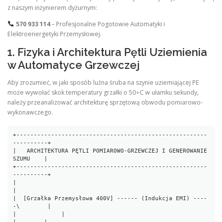
z naszym inżynierem dyżurnym:
570 933 114
– Profesjonalne Pogotowie Automatyki i
Elektroenergetyki Przemysłowej.
1. Fizyka i Architektura Pętli Uziemienia
w Automatyce Grzewczej
Aby zrozumieć, w jaki sposób luźna śruba na szynie uziemiającej PE
może wywołać skok temperatury grzałki o 50∘C w ułamku sekundy,
należy przeanalizować architekturę sprzętową obwodu pomiarowo-
wykonawczego.
+-------------------------------------------------------
----------+

|   ARCHITEKTURA PĘTLI POMIAROWO-GRZEWCZEJ I GENEROWANIE 
SZUMU    |

+-------------------------------------------------------
----------+

|                                                                 
|

|  [Grzałka Przemysłowa 400V] ------ (Indukcja EMI) ----
-\        |

|             |                                          