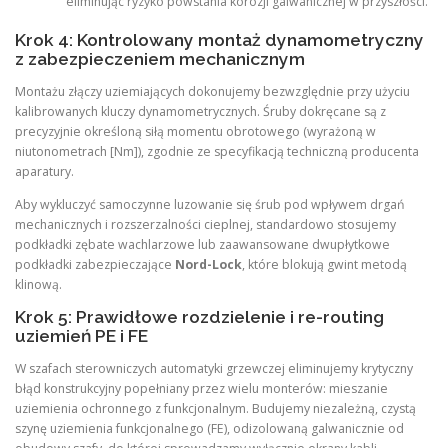
eliminując ryzyko powstania korozji galwanicznej w przyszłości.
Krok 4: Kontrolowany montaż dynamometryczny
z zabezpieczeniem mechanicznym
Montażu złączy uziemiających dokonujemy bezwzględnie przy użyciu
kalibrowanych kluczy dynamometrycznych. Śruby dokręcane są z
precyzyjnie określoną siłą momentu obrotowego (wyrażoną w
niutonometrach [Nm]), zgodnie ze specyfikacją techniczną producenta
aparatury.
Aby wykluczyć samoczynne luzowanie się śrub pod wpływem drgań
mechanicznych i rozszerzalności cieplnej, standardowo stosujemy
podkładki zębate wachlarzowe lub zaawansowane dwupłytkowe
podkładki zabezpieczające
Nord-Lock
, które blokują gwint metodą
klinową.
Krok 5: Prawidłowe rozdzielenie i re-routing
uziemień PE i FE
W szafach sterowniczych automatyki grzewczej eliminujemy krytyczny
błąd konstrukcyjny popełniany przez wielu monterów: mieszanie
uziemienia ochronnego z funkcjonalnym. Budujemy niezależną, czystą
szynę uziemienia funkcjonalnego (FE), odizolowaną galwanicznie od