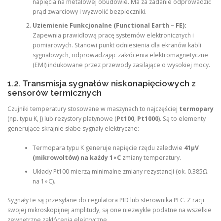
napięcia na metalowej obudowie. Ma za zadanie odprowadzić
prąd zwarciowy i wyzwolić bezpieczniki.
Uziemienie Funkcjonalne (Functional Earth – FE):
Zapewnia prawidłową pracę systemów elektronicznych i
pomiarowych. Stanowi punkt odniesienia dla ekranów kabli
sygnałowych, odprowadzając zakłócenia elektromagnetyczne
(EMI) indukowane przez przewody zasilające o wysokiej mocy.
1.2. Transmisja sygnałów niskonapięciowych z
sensorów termicznych
Czujniki temperatury stosowane w maszynach to najczęściej
termopary
(np. typu K, J) lub rezystory platynowe (
Pt100
,
Pt1000
). Są to elementy
generujące skrajnie słabe sygnały elektryczne:
Termopara typu K generuje napięcie rzędu zaledwie
41μV
(mikrowoltów) na każdy 1∘C
zmiany temperatury.
Układy Pt100 mierzą minimalne zmiany rezystancji (ok. 0.385Ω
na 1∘C).
Sygnały te są przesyłane do regulatora PID lub sterownika PLC. Z racji
swojej mikroskopijnej amplitudy, są one niezwykle podatne na wszelkie
zewnętrzne zakłócenia elektryczne.