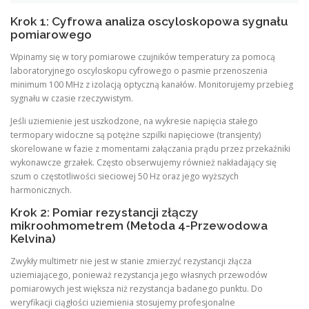
Krok 1: Cyfrowa analiza oscyloskopowa sygnału
pomiarowego
Wpinamy się w tory pomiarowe czujników temperatury za pomocą
laboratoryjnego oscyloskopu cyfrowego o pasmie przenoszenia
minimum 100 MHz z izolacją optyczną kanałów. Monitorujemy przebieg
sygnału w czasie rzeczywistym.
Jeśli uziemienie jest uszkodzone, na wykresie napięcia stałego
termopary widoczne są potężne szpilki napięciowe (transjenty)
skorelowane w fazie z momentami załączania prądu przez przekaźniki
wykonawcze grzałek. Często obserwujemy również nakładający się
szum o częstotliwości sieciowej 50 Hz oraz jego wyższych
harmonicznych.
Krok 2: Pomiar rezystancji złączy
mikroohmometrem (Metoda 4-Przewodowa
Kelvina)
Zwykły multimetr nie jest w stanie zmierzyć rezystancji złącza
uziemiającego, ponieważ rezystancja jego własnych przewodów
pomiarowych jest większa niż rezystancja badanego punktu. Do
weryfikacji ciągłości uziemienia stosujemy profesjonalne