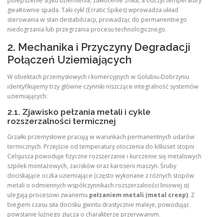
polepszenie styku uziemienia, zakłócenie znika, a odczyt temperatury
gwałtownie spada. Taki cykl (Erratic Spikes) wprowadza układ
sterowania w stan destabilizacji, prowadząc do permanentnego
niedogrzania lub przegrzania procesu technologicznego.
2. Mechanika i Przyczyny Degradacji
Połączeń Uziemiających
W obiektach przemysłowych i komercyjnych w Golubiu-Dobrzyniu
identyfikujemy trzy główne czynniki niszczące integralność systemów
uziemiających:
2.1. Zjawisko pełzania metali i cykle
rozszerzalności termicznej
Grzałki przemysłowe pracują w warunkach permanentnych udarów
termicznych. Przejście od temperatury otoczenia do kilkuset stopni
Celsjusza powoduje fizyczne rozszerzanie i kurczenie się metalowych
szpilek montażowych, zacisków oraz karoserii maszyn. Śruby
dociskające oczka uziemiające (często wykonane z różnych stopów
metali o odmiennych współczynnikach rozszerzalności liniowej α)
ulegają procesowi zwanemu
pełzaniem metali (metal creep)
. Z
biegiem czasu siła docisku gwintu drastycznie maleje, powodując
powstanie luźnego złącza o charakterze przerywanym.