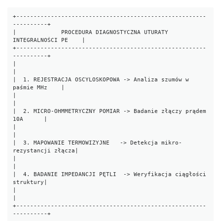
+-------------------------------------------------------
----------+

|             PROCEDURA DIAGNOSTYCZNA UTURATY 
INTEGRALNOŚCI PE    |

+-------------------------------------------------------
----------+

|                                                                 
|

|  1. REJESTRACJA OSCYLOSKOPOWA -> Analiza szumów w 
paśmie MHz    |

|                                                                 
|

|  2. MICRO-OHMMETRYCZNY POMIAR -> Badanie złączy prądem 
10A      |

|                                                                 
|

|  3. MAPOWANIE TERMOWIZYJNE   -> Detekcja mikro-
rezystancji złącza|

|                                                                 
|

|  4. BADANIE IMPEDANCJI PĘTLI  -> Weryfikacja ciągłości 
struktury|

|                                                                 
|

+-------------------------------------------------------