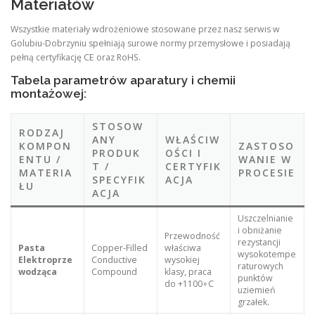
Materiałów
Wszystkie materiały wdrożeniowe stosowane przez nasz serwis w
Golubiu-Dobrzyniu spełniają surowe normy przemysłowe i posiadają
pełną certyfikację CE oraz RoHS.
Tabela parametrów aparatury i chemii
montażowej:
STOSOW
RODZAJ
ANY
WŁAŚCIW
KOMPON
ZASTOSO
PRODUK
OŚCI I
ENTU /
WANIE W
T /
CERTYFIK
MATERIA
PROCESIE
SPECYFIK
ACJA
ŁU
ACJA
Uszczelnianie
i obniżanie
Przewodność
rezystancji
Pasta
Copper-Filled
właściwa
wysokotempe
Elektroprze
Conductive
wysokiej
raturowych
wodząca
Compound
klasy, praca
punktów
do +1100∘C
uziemień
grzałek.