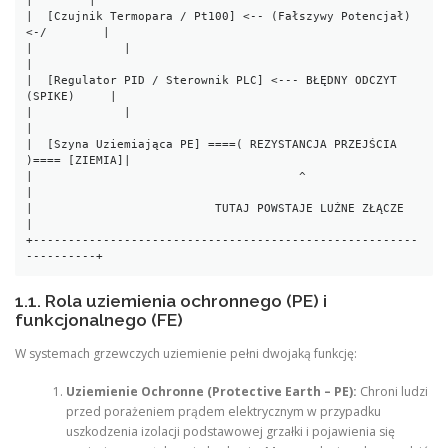
|        |

|  [Czujnik Termopara / Pt100] <-- (Fałszywy Potencjał) 
<-/        |

|             |                                                   
|

|  [Regulator PID / Sterownik PLC] <--- BŁĘDNY ODCZYT 
(SPIKE)     |

|             |                                                   
|

|  [Szyna Uziemiająca PE] ====( REZYSTANCJA PRZEJŚCIA 
)==== [ZIEMIA]|

|                                      ^                          
|

|                          TUTAJ POWSTAJE LUŹNE ZŁĄCZE            
|

+-------------------------------------------------------
1.1. Rola uziemienia ochronnego (PE) i
funkcjonalnego (FE)
W systemach grzewczych uziemienie pełni dwojaką funkcję:
Uziemienie Ochronne (Protective Earth – PE):
Chroni ludzi
przed porażeniem prądem elektrycznym w przypadku
uszkodzenia izolacji podstawowej grzałki i pojawienia się