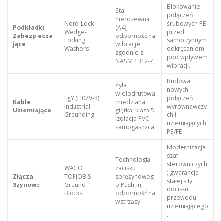
Blokowanie
Stal
połączeń
nierdzewna
Nord-Lock
śrubowych PE
Podkładki
(A4),
Wedge-
przed
Zabezpiecza
odporność na
Locking
samoczynnym
jące
wibracje
Washers
odkręcaniem
zgodnie z
pod wpływem
NASM 1312-7
wibracji.
Budowa
Żyła
nowych
wielodrutowa
LgY (H07V-K)
połączeń
Kable
miedziana
Industrial
wyrównawczy
Uziemiające
giętka, klasa 5,
Grounding
ch i
izolacja PVC
uziemiających
samogasnąca
PE/FE.
Modernizacja
szaf
Technologia
sterowniczych
WAGO
zacisku
; gwarancja
Złącza
TOPJOB S
sprężynoweg
stałej siły
Szynowe
Ground
o Push-in,
docisku
Blocks
odporność na
przewodu
wstrząsy
uziemiającego
.