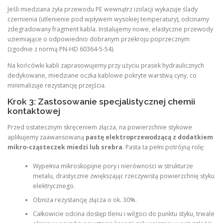
Jeśli miedziana żyła przewodu PE wewnątrz izolacji wykazuje ślady
czernienia (utlenienie pod wpływem wysokiej temperatury), odcinamy
zdegradowany fragment kabla. Instalujemy nowe, elastyczne przewody
uziemiające o odpowiednio dobranym przekroju poprzecznym
(zgodnie z normą PN-HD 60364-5-54).
Na końcówki kabli zaprasowujemy przy użyciu prasek hydraulicznych
dedykowane, miedziane oczka kablowe pokryte warstwą cyny, co
minimalizuje rezystancję przejścia.
Krok 3: Zastosowanie specjalistycznej chemii
kontaktowej
Przed ostatecznym skręceniem złącza, na powierzchnie stykowe
aplikujemy zaawansowaną
pastę elektroprzewodzącą z dodatkiem
mikro-cząsteczek miedzi lub srebra
. Pasta ta pełni potrójną rolę:
Wypełnia mikroskopijne pory i nierówności w strukturze
metalu, drastycznie zwiększając rzeczywistą powierzchnię styku
elektrycznego.
Obniża rezystancję złącza o ok. 30%.
Całkowicie odcina dostęp tlenu i wilgoci do punktu styku, trwale