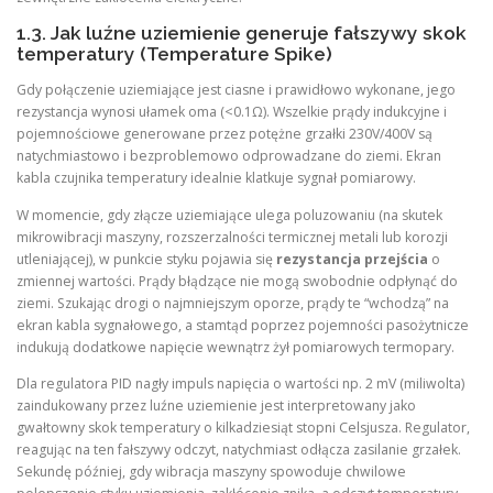
1.3. Jak luźne uziemienie generuje fałszywy skok
temperatury (Temperature Spike)
Gdy połączenie uziemiające jest ciasne i prawidłowo wykonane, jego
rezystancja wynosi ułamek oma (<0.1Ω). Wszelkie prądy indukcyjne i
pojemnościowe generowane przez potężne grzałki 230V/400V są
natychmiastowo i bezproblemowo odprowadzane do ziemi. Ekran
kabla czujnika temperatury idealnie klatkuje sygnał pomiarowy.
W momencie, gdy złącze uziemiające ulega poluzowaniu (na skutek
mikrowibracji maszyny, rozszerzalności termicznej metali lub korozji
utleniającej), w punkcie styku pojawia się
rezystancja przejścia
o
zmiennej wartości. Prądy błądzące nie mogą swobodnie odpłynąć do
ziemi. Szukając drogi o najmniejszym oporze, prądy te “wchodzą” na
ekran kabla sygnałowego, a stamtąd poprzez pojemności pasożytnicze
indukują dodatkowe napięcie wewnątrz żył pomiarowych termopary.
Dla regulatora PID nagły impuls napięcia o wartości np. 2 mV (miliwolta)
zaindukowany przez luźne uziemienie jest interpretowany jako
gwałtowny skok temperatury o kilkadziesiąt stopni Celsjusza. Regulator,
reagując na ten fałszywy odczyt, natychmiast odłącza zasilanie grzałek.
Sekundę później, gdy wibracja maszyny spowoduje chwilowe