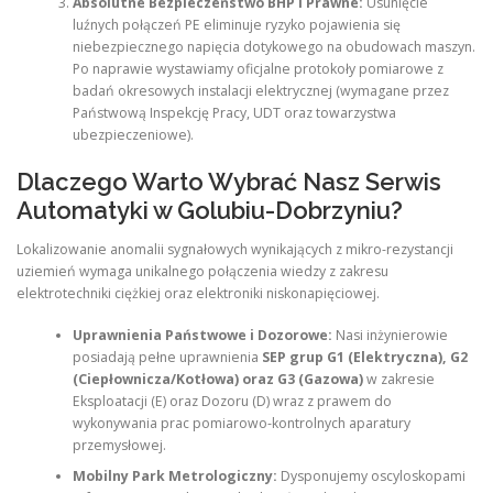
Absolutne Bezpieczeństwo BHP i Prawne:
Usunięcie
luźnych połączeń PE eliminuje ryzyko pojawienia się
niebezpiecznego napięcia dotykowego na obudowach maszyn.
Po naprawie wystawiamy oficjalne protokoły pomiarowe z
badań okresowych instalacji elektrycznej (wymagane przez
Państwową Inspekcję Pracy, UDT oraz towarzystwa
ubezpieczeniowe).
Dlaczego Warto Wybrać Nasz Serwis
Automatyki w Golubiu-Dobrzyniu?
Lokalizowanie anomalii sygnałowych wynikających z mikro-rezystancji
uziemień wymaga unikalnego połączenia wiedzy z zakresu
elektrotechniki ciężkiej oraz elektroniki niskonapięciowej.
Uprawnienia Państwowe i Dozorowe:
Nasi inżynierowie
posiadają pełne uprawnienia
SEP grup G1 (Elektryczna), G2
(Ciepłownicza/Kotłowa) oraz G3 (Gazowa)
w zakresie
Eksploatacji (E) oraz Dozoru (D) wraz z prawem do
wykonywania prac pomiarowo-kontrolnych aparatury
przemysłowej.
Mobilny Park Metrologiczny:
Dysponujemy oscyloskopami