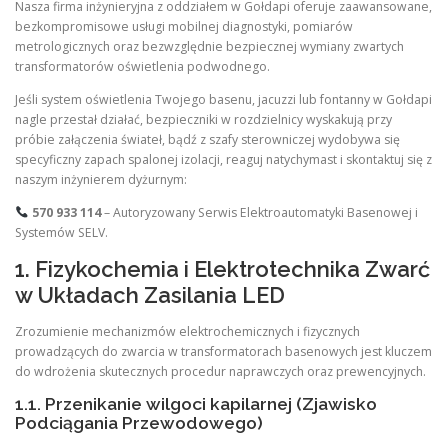
Nasza firma inżynieryjna z oddziałem w Gołdapi oferuje zaawansowane,
bezkompromisowe usługi mobilnej diagnostyki, pomiarów
metrologicznych oraz bezwzględnie bezpiecznej wymiany zwartych
transformatorów oświetlenia podwodnego.
Jeśli system oświetlenia Twojego basenu, jacuzzi lub fontanny w Gołdapi
nagle przestał działać, bezpieczniki w rozdzielnicy wyskakują przy
próbie załączenia świateł, bądź z szafy sterowniczej wydobywa się
specyficzny zapach spalonej izolacji, reaguj natychymast i skontaktuj się z
naszym inżynierem dyżurnym:
570 933 114
– Autoryzowany Serwis Elektroautomatyki Basenowej i
Systemów SELV.
1. Fizykochemia i Elektrotechnika Zwarć
w Układach Zasilania LED
Zrozumienie mechanizmów elektrochemicznych i fizycznych
prowadzących do zwarcia w transformatorach basenowych jest kluczem
do wdrożenia skutecznych procedur naprawczych oraz prewencyjnych.
1.1. Przenikanie wilgoci kapilarnej (Zjawisko
Podciągania Przewodowego)