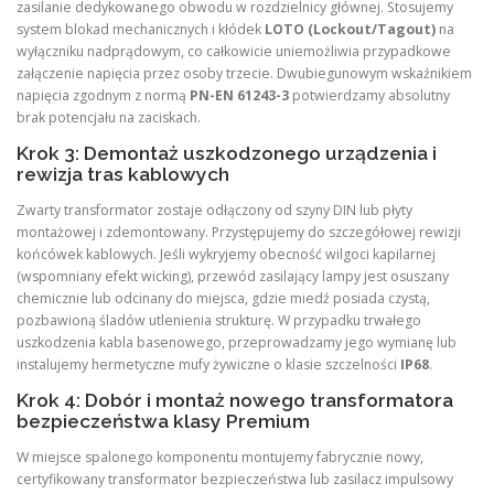
zasilanie dedykowanego obwodu w rozdzielnicy głównej. Stosujemy
system blokad mechanicznych i kłódek
LOTO (Lockout/Tagout)
na
wyłączniku nadprądowym, co całkowicie uniemożliwia przypadkowe
załączenie napięcia przez osoby trzecie. Dwubiegunowym wskaźnikiem
napięcia zgodnym z normą
PN-EN 61243-3
potwierdzamy absolutny
brak potencjału na zaciskach.
Krok 3: Demontaż uszkodzonego urządzenia i
rewizja tras kablowych
Zwarty transformator zostaje odłączony od szyny DIN lub płyty
montażowej i zdemontowany. Przystępujemy do szczegółowej rewizji
końcówek kablowych. Jeśli wykryjemy obecność wilgoci kapilarnej
(wspomniany efekt wicking), przewód zasilający lampy jest osuszany
chemicznie lub odcinany do miejsca, gdzie miedź posiada czystą,
pozbawioną śladów utlenienia strukturę. W przypadku trwałego
uszkodzenia kabla basenowego, przeprowadzamy jego wymianę lub
instalujemy hermetyczne mufy żywiczne o klasie szczelności
IP68
.
Krok 4: Dobór i montaż nowego transformatora
bezpieczeństwa klasy Premium
W miejsce spalonego komponentu montujemy fabrycznie nowy,
certyfikowany transformator bezpieczeństwa lub zasilacz impulsowy