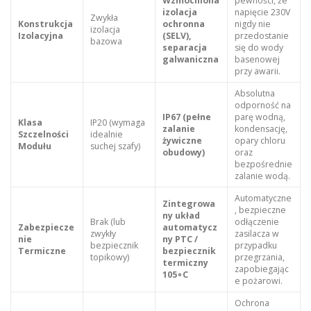
Wzmocniona
pewności, że
izolacja
napięcie 230V
Zwykła
Konstrukcja
ochronna
nigdy nie
izolacja
Izolacyjna
(SELV),
przedostanie
bazowa
separacja
się do wody
galwaniczna
basenowej
przy awarii.
Absolutna
odporność na
IP67 (pełne
parę wodną,
Klasa
IP20 (wymaga
zalanie
kondensację,
Szczelności
idealnie
żywiczne
opary chloru
Modułu
suchej szafy)
obudowy)
oraz
bezpośrednie
zalanie wodą.
Automatyczne
Zintegrowa
, bezpieczne
ny układ
Brak (lub
odłączenie
Zabezpiecze
automatycz
zwykły
zasilacza w
nie
ny PTC /
bezpiecznik
przypadku
Termiczne
bezpiecznik
topikowy)
przegrzania,
termiczny
zapobiegając
105∘C
e pożarowi.
Ochrona