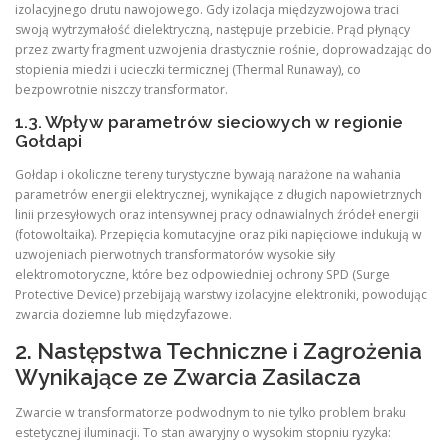
izolacyjnego drutu nawojowego. Gdy izolacja międzyzwojowa traci
swoją wytrzymałość dielektryczną, następuje przebicie. Prąd płynący
przez zwarty fragment uzwojenia drastycznie rośnie, doprowadzając do
stopienia miedzi i ucieczki termicznej (Thermal Runaway), co
bezpowrotnie niszczy transformator.
1.3. Wpływ parametrów sieciowych w regionie
Gołdapi
Gołdap i okoliczne tereny turystyczne bywają narażone na wahania
parametrów energii elektrycznej, wynikające z długich napowietrznych
linii przesyłowych oraz intensywnej pracy odnawialnych źródeł energii
(fotowoltaika). Przepięcia komutacyjne oraz piki napięciowe indukują w
uzwojeniach pierwotnych transformatorów wysokie siły
elektromotoryczne, które bez odpowiedniej ochrony SPD (Surge
Protective Device) przebijają warstwy izolacyjne elektroniki, powodując
zwarcia doziemne lub międzyfazowe.
2. Następstwa Techniczne i Zagrożenia
Wynikające ze Zwarcia Zasilacza
Zwarcie w transformatorze podwodnym to nie tylko problem braku
estetycznej iluminacji. To stan awaryjny o wysokim stopniu ryzyka: