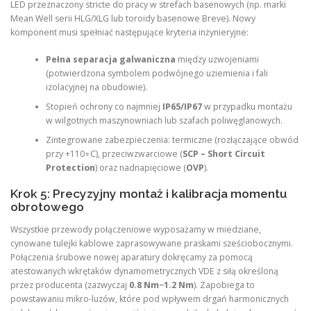
LED przeznaczony stricte do pracy w strefach basenowych (np. marki
Mean Well serii HLG/XLG lub toroidy basenowe Breve). Nowy
komponent musi spełniać następujące kryteria inżynieryjne:
Pełna separacja galwaniczna
między uzwojeniami
(potwierdzona symbolem podwójnego uziemienia i fali
izolacyjnej na obudowie).
Stopień ochrony co najmniej
IP65/IP67
w przypadku montażu
w wilgotnych maszynowniach lub szafach poliwęglanowych.
Zintegrowane zabezpieczenia: termiczne (rozłączające obwód
przy +110∘C), przeciwzwarciowe (
SCP – Short Circuit
Protection
) oraz nadnapięciowe (
OVP
).
Krok 5: Precyzyjny montaż i kalibracja momentu
obrotowego
Wszystkie przewody połączeniowe wyposażamy w miedziane,
cynowane tulejki kablowe zaprasowywane praskami sześciobocznymi.
Połączenia śrubowe nowej aparatury dokręcamy za pomocą
atestowanych wkrętaków dynamometrycznych VDE z siłą określoną
przez producenta (zazwyczaj
0.8 Nm−1.2 Nm
). Zapobiega to
powstawaniu mikro-luzów, które pod wpływem drgań harmonicznych