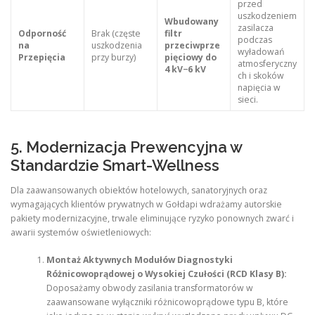
przed
uszkodzeniem
Wbudowany
zasilacza
Odporność
Brak (częste
filtr
podczas
na
uszkodzenia
przeciwprze
wyładowań
Przepięcia
przy burzy)
pięciowy do
atmosferyczny
4 kV−6 kV
ch i skoków
napięcia w
sieci.
5. Modernizacja Prewencyjna w
Standardzie Smart-Wellness
Dla zaawansowanych obiektów hotelowych, sanatoryjnych oraz
wymagających klientów prywatnych w Gołdapi wdrażamy autorskie
pakiety modernizacyjne, trwale eliminujące ryzyko ponownych zwarć i
awarii systemów oświetleniowych:
Montaż Aktywnych Modułów Diagnostyki
Różnicowoprądowej o Wysokiej Czułości (RCD Klasy B):
Doposażamy obwody zasilania transformatorów w
zaawansowane wyłączniki różnicowoprądowe typu B, które