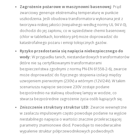
Zagrożenie pożarowe w maszynowni basenowej:
Prąd
zwarciowy generuje ekstremalną temperaturę w punkcie
uszkodzenia. Jeśli obudowa transformatora wykonana jest z
tworzywa niskiej jakości (niepalnego według normy UL 94 V-0),
dochodzi do jej zapłonu, co w sąsiedztwie chemii basenowej
(chlor w tabletkach, korektory pH) może doprowadzić do
katastrofalnego pożaru i emisji toksycznych gazów.
Ryzyko przedostania się napięcia niebezpiecznego do
wody:
W przypadku tanich, niestandardowych transformatorów
(które nie są certyfikowanymi transformatorami
bezpieczeństwa zgodnymi z normą PN-EN 61558-2-6), zwarcie
może doprowadzić do fizycznego stopienia izolacji między
uzwojeniem pierwotnym (230V) a wtórnym (12V/24V). W takim
scenariuszu napięcie sieciowe 230V zostaje podane
bezpośrednio na stalową obudowę lampy w wodzie, co
stwarza bezpośrednie zagrożenie życia osób kąpiących się.
Zniszczenie struktury struktur LED:
Zwarcie wewnętrzne
w zasilaczu impulsowym często powoduje podanie na wyjście
niestabilnego napięcia o wartości znacznie przekraczającej
parametry znamionowe diod. Powoduje to nieodwracalne
wypalenie struktur półprzewodnikowych podwodnych