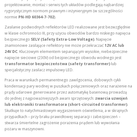
projektowanie, montaż i serwis tych układów podlegają najbardziej
rygorystycznym normom prawnym i inżynieryjnym (w szczególności
normie
PN-HD 60364-7-702
).
Zasilanie podwodnych reflektorów LED realizowane jest bezwzględnie
w klasie ochronności III, przy użyciu obwodów bardzo niskiego napięcia
bezpiecznego
SELV (Safety Extra-Low Voltage)
. Napięcie
znamionowe zasilające reflektory nie może przekraczać
12V AC lub
24V DC
. Kluczowym elementem separującym wysokie, niebezpieczne
napięcie sieciowe (230V) od bezpiecznego obwodu wodnego jest
transformator bezpieczeństwa (safety transformer)
lub
specjalistyczny zasilacz impulsowy LED.
Praca w warunkach permanentnego zawilgocenia, dobowych cykli
kondensacji pary wodnej w puszkach połączeniowych oraz narażenie na
prądy udarowe generowane przez automatykę basenową prowadzą
do jednej z najpoważniejszych awarii sprzętowych:
zwarcia uzwojeń
lub elektroniki transformatora (short-circuited transformer)
.
Skutkuje to natychmiastowym wygaszeniem oświetlenia, a w skrajnych
przypadkach – przy braku prawidłowej separacji i zabezpieczeń –
stwarza śmiertelne zagrożenie porażenia prądem lub wywołania
pożaru w maszynowni.