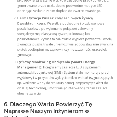
jako jedyne są w stanie wykryć wygładzone prądy upływu DC
generowane przez uszkodzone podwodne matryce LED,
odcinając zasilanie zanim dojdzie do zwarcia twardego.
Hermetyzacja Puszek Połączeniowych Żywicą
Dwuskładnikową:
Wszystkie podwodne i przybasenowe
puszki kablowe po wykonaniu połączeń zalewamy
specjalistyczną, elastyczną żywicą silikonową lub
poliuretanową. Żywica ta całkowicie wypiera powietrze i wodę
z wnętrza puszki, trwale uniemożliwiając powstawanie zwarć na
skutek podtopień maszynowni czy nieszczelności uszczelek
gumowych.
Cyfrowy Monitoring Obciążenia (Smart Energy
Management):
Integrujemy zasilacze LED z systemami
automatyki budynkowej (BMS). System stale monitoruje prąd
wyjściowy i w przypadku wykrycia mikro-wahań (sygnalizujących
np. wnikanie wody do struktury samej lampy) wysyła alert do
obsługi technicznej, umożliwiając interwencję zanim zasilacz
ulegnie zwarciu.
6. Dlaczego Warto Powierzyć Tę
Naprawę Naszym Inżynierom w