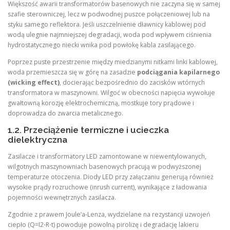
Większość awarii transformatorów basenowych nie zaczyna się w samej
szafie sterowniczej, lecz w podwodnej puszce połączeniowej lub na
styku samego reflektora. Jeśli uszczelnienie dławnicy kablowej pod
wodą ulegnie najmniejszej degradacji, woda pod wpływem ciśnienia
hydrostatycznego niecki wnika pod powłokę kabla zasilającego.
Poprzez puste przestrzenie między miedzianymi nitkami linki kablowej,
woda przemieszcza się w górę na zasadzie
podciągania kapilarnego
(wicking effect)
, docierając bezpośrednio do zacisków wtórnych
transformatora w maszynowni. Wilgoć w obecności napięcia wywołuje
gwałtowną korozję elektrochemiczną, mostkuje tory prądowe i
doprowadza do zwarcia metalicznego.
1.2. Przeciążenie termiczne i ucieczka
dielektryczna
Zasilacze i transformatory LED zamontowane w niewentylowanych,
wilgotnych maszynowniach basenowych pracują w podwyższonej
temperaturze otoczenia. Diody LED przy załączaniu generują również
wysokie prądy rozruchowe (inrush current), wynikające z ładowania
pojemności wewnętrznych zasilacza.
Zgodnie z prawem Joule’a-Lenza, wydzielane na rezystancji uzwojeń
ciepło (Q=I2⋅R⋅t) powoduje powolną pirolizę i degradację lakieru