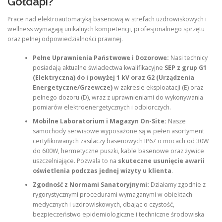
Gołdapi?
Prace nad elektroautomatyką basenową w strefach uzdrowiskowych i
wellness wymagają unikalnych kompetencji, profesjonalnego sprzętu
oraz pełnej odpowiedzialności prawnej.
Pełne Uprawnienia Państwowe i Dozorowe:
Nasi technicy
posiadają aktualne świadectwa kwalifikacyjne
SEP z grup G1
(Elektryczna) do i powyżej 1 kV oraz G2 (Urządzenia
Energetyczne/Grzewcze)
w zakresie eksploatacji (E) oraz
pełnego dozoru (D), wraz z uprawnieniami do wykonywania
pomiarów elektroenergetycznych i odbiorczych.
Mobilne Laboratorium i Magazyn On-Site:
Nasze
samochody serwisowe wyposażone są w pełen asortyment
certyfikowanych zasilaczy basenowych IP67 o mocach od 30W
do 600W, hermetyczne puszki, kable basenowe oraz żywice
uszczelniające. Pozwala to na
skuteczne usunięcie awarii
oświetlenia podczas jednej wizyty u klienta
.
Zgodność z Normami Sanatoryjnymi:
Działamy zgodnie z
rygorystycznymi procedurami wymaganymi w obiektach
medycznych i uzdrowiskowych, dbając o czystość,
bezpieczeństwo epidemiologiczne i techniczne środowiska