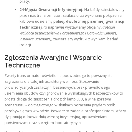
pracy.
24-Mjęcia Gwarancji Inżynieryjnej:
Na każdy zainstalowany
przez nas transformator, zasilacz oraz wykonane połączenia
kablowe udzielamy pełnej,
dwuletniej pisemnej gwarancji
technicznej
.Po naprawie wystawiamy oficjalny
Protokół
Walidacji Bezpieczeństwa Porażeniowego i Gotowości Liniowej
Instalacji Basenowej
, zawierający wydruki z wynikami badań
izolacji.
Zgłoszenia Awaryjne i Wsparcie
Techniczne
Zwarty transformator oświetlenia podwodnego to poważny stan
zagrożenia dla całej infrastruktury wellness. Stosowanie
prowizorycznych zasilaczy ni basenowych, brak prawidłowego
uziemienia obudów czy ignorowanie wyskakujących bezpieczników to
prosta droga do zniszczenia drogich lamp LED, a w najgorszym
scenariuszu – do tragicznego w skutkach porażenia prądem osób
przebywających w wodzie. Powierz to zadanie profesjonalistom, którzy
dysponują odpowiednią wiedzą inżynieryjną, uprawnieniami
państwowymi oraz sprzętem laboratoryjnym.