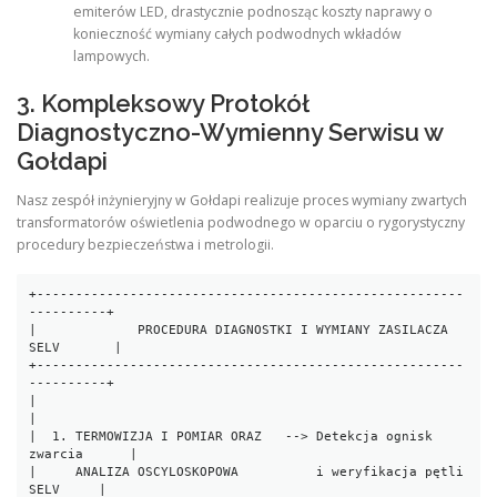
emiterów LED, drastycznie podnosząc koszty naprawy o
konieczność wymiany całych podwodnych wkładów
lampowych.
3. Kompleksowy Protokół
Diagnostyczno-Wymienny Serwisu w
Gołdapi
Nasz zespół inżynieryjny w Gołdapi realizuje proces wymiany zwartych
transformatorów oświetlenia podwodnego w oparciu o rygorystyczny
procedury bezpieczeństwa i metrologii.
+-------------------------------------------------------
----------+

|             PROCEDURA DIAGNOSTKI I WYMIANY ZASILACZA 
SELV       |

+-------------------------------------------------------
----------+

|                                                                 
|

|  1. TERMOWIZJA I POMIAR ORAZ   --> Detekcja ognisk 
zwarcia      |

|     ANALIZA OSCYLOSKOPOWA          i weryfikacja pętli 
SELV     |
