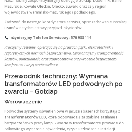
Nasz mobilny zespół inżynieryjny obsługuje Gołdap, Dubeninki, Banie
Mazurskie, Kowale Oleckie, Olecko, Suwałki oraz cały region
województwa warmińsko-mazurskiego i podlaskiego.
Zadzwoń do naszego koordynatora serwisu, opisz zachowanie instalacji
i zamów natychmiastowy przyjazd inżynierów:
Inżynieryjny Telefon Serwisowy:
570 933 114
Pracujemy rzetelnie, opierając się na prawach fizyki, elektrotechniki i
rygorystycznych normach bezpieczeństwa. Gwarantujemy transparentność
kosztów, punktualność oraz stuprocentowe przywrócenie bezpiecznego
komfortu w Twojej strefie wellness.
Przewodnik techniczny: Wymiana
transformatorów LED podwodnych po
zwarciu – Gołdap
Wprowadzenie
Podwodne systemy oświetleniowe w jacuzzi i basenach korzystają z
transformatorów LED
, które odpowiadają za stabilne zasilanie i
bezpieczeństwo pracy lamp. Zwarcie w transformatorze prowadzi do
całkowitego wyłączenia oświetlenia, ryzyka uszkodzenia instalacji