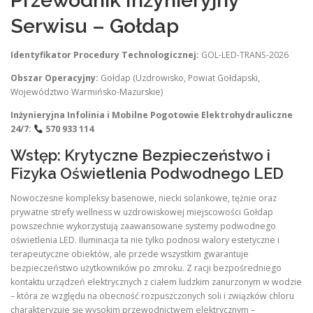
Przewodnik Inżynieryjny
Serwisu – Gołdap
Identyfikator Procedury Technologicznej:
GOL-LED-TRANS-2026
Obszar Operacyjny:
Gołdap (Uzdrowisko, Powiat Gołdapski,
Województwo Warmińsko-Mazurskie)
Inżynieryjna Infolinia i Mobilne Pogotowie Elektrohydrauliczne
24/7:
570 933 114
Wstęp: Krytyczne Bezpieczeństwo i
Fizyka Oświetlenia Podwodnego LED
Nowoczesne kompleksy basenowe, niecki solankowe, tężnie oraz
prywatne strefy wellness w uzdrowiskowej miejscowości Gołdap
powszechnie wykorzystują zaawansowane systemy podwodnego
oświetlenia LED. Iluminacja ta nie tylko podnosi walory estetyczne i
terapeutyczne obiektów, ale przede wszystkim gwarantuje
bezpieczeństwo użytkowników po zmroku. Z racji bezpośredniego
kontaktu urządzeń elektrycznych z ciałem ludzkim zanurzonym w wodzie
– która ze względu na obecność rozpuszczonych soli i związków chloru
charakteryzuje się wysokim przewodnictwem elektrycznym –