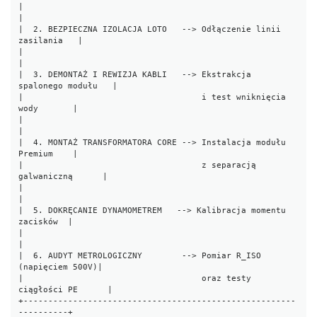
|                                                                 
|

|  2. BEZPIECZNA IZOLACJA LOTO   --> Odłączenie linii 
zasilania   |

|                                                                 
|

|  3. DEMONTAŻ I REWIZJA KABLI   --> Ekstrakcja 
spalonego modułu   |

|                                    i test wniknięcia 
wody       |

|                                                                 
|

|  4. MONTAŻ TRANSFORMATORA CORE --> Instalacja modułu 
Premium    |

|                                    z separacją 
galwaniczną      |

|                                                                 
|

|  5. DOKRĘCANIE DYNAMOMETREM   --> Kalibracja momentu 
zacisków  |

|                                                                 
|

|  6. AUDYT METROLOGICZNY        --> Pomiar R_ISO 
(napięciem 500V)|

|                                    oraz testy 
ciągłości PE      |

+-------------------------------------------------------