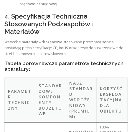
prądowo-napięciowej.
4. Specyfikacja Techniczna
Stosowanych Podzespołów i
Materiałów
Wszystkie materiały wdrożeniowe stosowane przez nasz serwis
posiadają pełną certyfikację CE, RoHS oraz atesty dopuszczeniowe do
stref basenowych i uzdrowiskowych.
Tabela porównawcza parametrów technicznych
aparatury:
NASZ
STANDAR
STANDAR
KORZYŚĆ
PARAMET
DOWE
D
EKSPLOA
R
KOMPON
WDROŻE
TACYJNA
TECHNIC
ENTY
NIOWY
DLA
ZNY
BUDŻETO
(PREMIU
OBIEKTU
WE
M)
100%