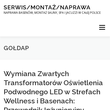
Skip
SERWIS/MONTAŻ/NAPRAWA
to
content
NAPRAWA BASENÓW, MONTAŻ SAUNY, SPA I JACUZZI W CAŁEJ POLSCE
Menu
SPA SERWIS
GOŁDAP
MONTAŻ SAUNY, SPA, JACUZI W CAŁEJ POLSCE
Wymiana Zwartych
Transformatorów Oświetlenia
KONTAKT
Podwodnego LED w Strefach
Wellness i Basenach: