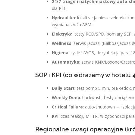
24/7 triage i natychmiastowy auto‑s
dla PLC.
Hydraulika
: lokalizacja nieszczelności 
wymiana złoża AFM.
Elektryka
: testy RCD/SPD, pomiary SEP, 
Wellness
: serwis jacuzzi (Balboa/Jacuzzi
Higiena
: cykle UV/O3, dezynfekcja parą 1
Automatyka
: serwis KNX/Loxone/Crestron
SOP i KPI (co wdrażamy w hotelu 
Daily Start
: test pomp 5 min, pH/Redox, 
Weekly Deep
: backwash, testy obciążenio
Critical Failure
: auto‑shutdown → izolacj
KPI
: czas reakcji, MTTR, % zgodności par
Regionalne uwagi operacyjne (kró