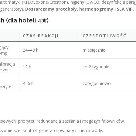
 automatyki (KNX/Loxone/Crestron), higieny (UV/O3, dezynfekcja parą
ogeneratory).
Dostarczamy protokoły, harmonogramy i SLA VIP.
 (dla hoteli 4★)
CZAS REAKCJI
CZĘSTOTLIWOŚĆ
lądy,
24–48 h
miesięcznie
pomp
alibracja
12 h
co 2 tygodnie
tyczne
4–6 h
cotygodniowo
iorytet
esowych; priorytet: redundancja zasilania i magazyn falowników.
wniejszej kontroli generatorów pary i chemii wody.