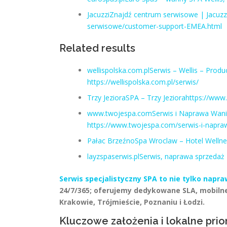
JacuzziZnajdź centrum serwisowe | Jacuzz
serwisowe/customer-support-EMEA.html
Related results
wellispolska.com.plSerwis – Wellis – P
https://wellispolska.com.pl/serwis/
Trzy JezioraSPA – Trzy Jeziorahttps://www
www.twojespa.comSerwis i Naprawa Wanie
https://www.twojespa.com/serwis-i-napr
Pałac BrzeźnoSpa Wroclaw – Hotel Wellnes
layzspaserwis.plSerwis, naprawa sprzedaż 
Serwis specjalistyczny SPA to nie tylko napr
24/7/365; oferujemy dedykowane SLA, mobilne
Krakowie, Trójmieście, Poznaniu i Łodzi.
Kluczowe założenia i lokalne prio