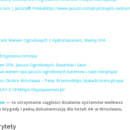
i.com | Jacuzzi® Polskahttps://www.jacuzzi.com/pl-pl/znajdz-centru
roducent Wanien Ogrodowych z Hydromasażem, Wanny SPA …
.trzyjeziora.com/spa
n SPA, Jacuzzi Ogrodowych, Basenów i Saun …
awa-wanien-spa-jacuzzi-ogrodowych-basenow-i-saun-twojespa/
s Okolice Wrocławia – Pałac Brzeźnohttps://palacbrzezno.pl/spa/
LAY-Z-SPAhttps://layzspaserwis.pl/
awa
— to utrzymanie ciągłości działania systemów wellness
 brygady i pełną dokumentację dla hoteli 4★ w Wrocławiu,
rytety