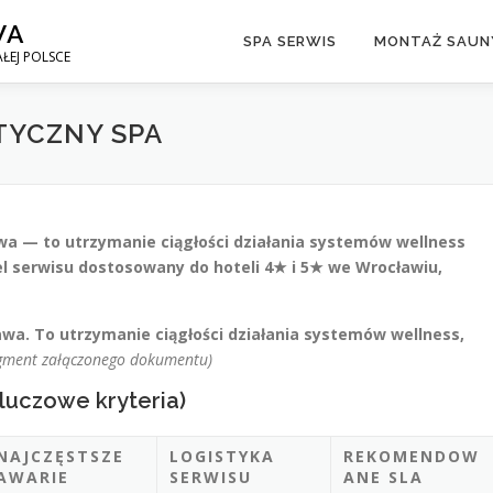
WA
SPA SERWIS
MONTAŻ SAUNY
ŁEJ POLSCE
TYCZNY SPA
awa — to utrzymanie ciągłości działania systemów wellness
l serwisu dostosowany do hoteli 4★ i 5★ we Wrocławiu,
rawa. To utrzymanie ciągłości działania systemów wellness,
agment załączonego dokumentu)
luczowe kryteria)
NAJCZĘSTSZE
LOGISTYKA
REKOMENDOW
AWARIE
SERWISU
ANE SLA