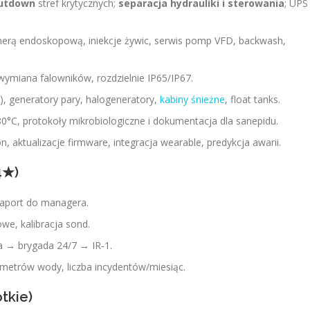
hutdown
stref krytycznych;
separacja hydrauliki i sterowania
; UPS
kamerą endoskopową, iniekcje żywic, serwis pomp VFD, backwash,
wymiana falowników, rozdzielnie IP65/IP67.
®), generatory pary, halogeneratory,
kabiny śnieżne
, float tanks.
80°C, protokoły mikrobiologiczne i dokumentacja dla sanepidu.
, aktualizacje firmware, integracja wearable, predykcja awarii.
4★)
raport do managera.
we, kalibracja sond.
a → brygada 24/7 → IR‑1.
ametrów wody, liczba incydentów/miesiąc.
tkie)