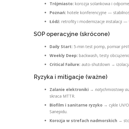
Trójmiasto:
korozja solankowa i odporne
Poznań:
hotele konferencyjne — stabilno
Łódź:
retrofity i modernizacje instalacji — 
SOP operacyjne (skrócone)
Daily Start:
5‑min test pomp, pomiar pH/
Weekly Deep:
backwash, testy obciążenio
Critical Failure:
auto‑shutdown → izolacja
Ryzyka i mitigacje (ważne)
Zalanie elektroniki
→
natychmiastowy a
skraca MTTR.
Biofilm i sanitarne ryzyko
→ cykle UV/O3
Sanepidu.
Korozja w strefach nadmorskich
→ stos