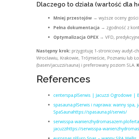
Dlaczego to działa (wartość dla h
Mniej przestojów
→ wyższe oceny gości 
Pełna dokumentacja
→ zgodność z kontr
Optymalizacja OPEX
→ VFD, predykcyjne 
Następny krok:
przygotuję 1‑stronicowy audyt‑che
Wrocławiu, Krakowie, Trójmieście, Poznaniu lub Ło
(basen/jacuzzi/sauna) i preferowany poziom SLA.
K
References
centerspa.plSerwis | Jacuzzi Ogrodowe | B
spasauna.plSerwis i naprawa: wanny spa, 
SpaSaunahttps://spasauna.pl/serwis/
serwisspa-wanienzhydromasazem.ploferta
jacuzzihttps://serwisspa-wanienzhydromas
eurospas.plEuro Spas – wanny SPA Wellis,