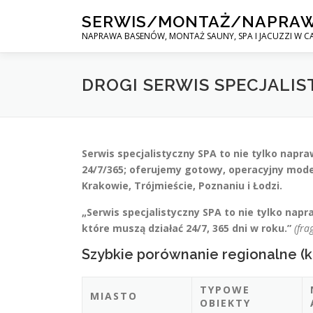
Skip
SERWIS/MONTAŻ/NAPRA
to
NAPRAWA BASENÓW, MONTAŻ SAUNY, SPA I JACUZZI W CA
content
DROGI SERWIS SPECJALIS
Serwis specjalistyczny SPA to nie tylko napr
24/7/365; oferujemy gotowy, operacyjny mode
Krakowie, Trójmieście, Poznaniu i Łodzi.
„Serwis specjalistyczny SPA to nie tylko nap
które muszą działać 24/7, 365 dni w roku.”
(fr
Szybkie porównanie regionalne (k
TYPOWE
MIASTO
OBIEKTY