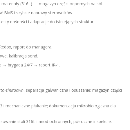
 materiały (316L) — magazyn części odpornych na sól.
ść BMS i szybkie naprawy sterowników.
testy nośności i adaptacje do istniejących struktur.
Redox, raport do managera.
we, kalibracja sond.
 → brygada 24/7 → raport IR‑1.
uto‑shutdown
, separacja galwaniczna i osuszanie; magazyn części
 i mechaniczne płukanie; dokumentacja mikrobiologiczna dla
owanie stali 316L i anod ochronnych; półroczne inspekcje.