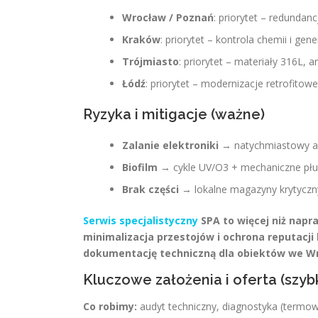
Wrocław / Poznań
: priorytet – redundan
Kraków
: priorytet – kontrola chemii i ge
Trójmiasto
: priorytet – materiały 316L, 
Łódź
: priorytet – modernizacje retrofitowe
Ryzyka i mitigacje (ważne)
Zalanie elektroniki
→ natychmiastowy au
Biofilm
→ cykle UV/O3 + mechaniczne płu
Brak części
→ lokalne magazyny krytyczny
Serwis specjalistyczny
SPA to więcej niż napr
minimalizacja przestojów i ochrona reputacji
dokumentację techniczną dla obiektów we Wroc
Kluczowe założenia i oferta (szyb
Co robimy:
audyt techniczny, diagnostyka (termo