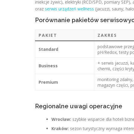
iniekcje żywic), elektryki (RCD/SPD, pomiary SEP),
oraz
serwis urządzeń wellness
(jacuzzi, sauny, hal
Porównanie pakietów serwisowych
PAKIET
ZAKRES
podstawowe przeg
Standard
pH/Redox, testy 
+ serwis jacuzzi, k
Business
chemii, części kry
monitoring zdalny,
Premium
magazyn części, pr
Regionalne uwagi operacyjne
Wrocław:
szybkie wsparcie dla hoteli bizn
Kraków:
sezon turystyczny wymaga intensy