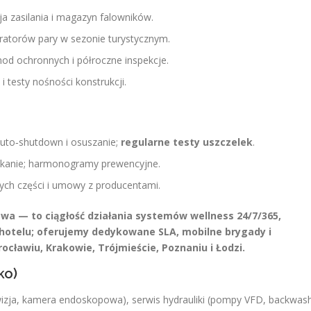
cja zasilania i magazyn falowników.
neratorów pary w sezonie turystycznym.
anod ochronnych i półroczne inspekcje.
 i testy nośności konstrukcji.
to‑shutdown i osuszanie;
regularne testy uszczelek
.
kanie; harmonogramy prewencyjne.
ch części i umowy z producentami.
awa — to ciągłość działania systemów wellness 24/7/365,
 hotelu; oferujemy dedykowane SLA, mobilne brygady i
ławiu, Krakowie, Trójmieście, Poznaniu i Łodzi.
ko)
wizja, kamera endoskopowa), serwis hydrauliki (pompy VFD, backwas