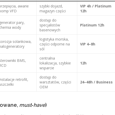
przepięcia, awarie
szybki dojazd,
VIP 4h / Platinum
pomp VFD
magazyn części
12h
dostęp do
generator pary,
specjalistów
Platinum 12h
chemia wody
basenowych
logistyka morska,
korozja solankowa,
części odporne na
VIP 4–8h
halogeneratory
sól
centralna
sterowniki BMS,
lokalizacja, szybkie
12h
RCD
wsparcie
dostęp do
instalacje retrofit,
warsztatów, części
24–48h / Business
uszczelki
OEM
nsowane,
must‑have
)