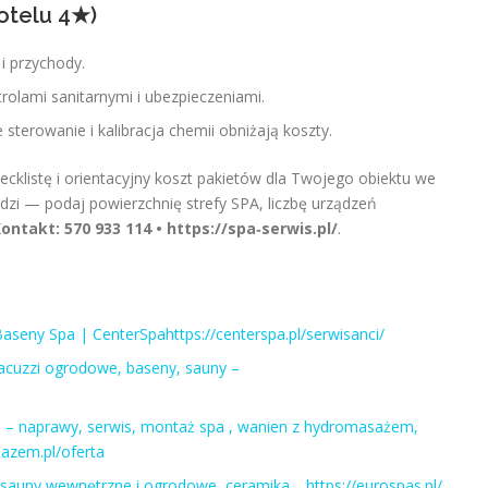
otelu 4★)
i przychody.
olami sanitarnymi i ubezpieczeniami.
sterowanie i kalibracja chemii obniżają koszty.
cklistę i orientacyjny koszt pakietów dla Twojego obiektu we
dzi — podaj powierzchnię strefy SPA, liczbę urządzeń
ontakt:
570 933 114 • https://spa‑serwis.pl/
.
aseny Spa | CenterSpahttps://centerspa.pl/serwisanci/
jacuzzi ogrodowe, baseny, sauny –
 – naprawy, serwis, montaż spa , wanien z hydromasażem,
azem.pl/oferta
 sauny wewnętrzne i ogrodowe, ceramika …https://eurospas.pl/