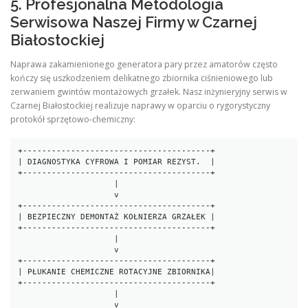
5. Profesjonalna Metodologia
Serwisowa Naszej Firmy w Czarnej
Białostockiej
Naprawa zakamienionego generatora pary przez amatorów często
kończy się uszkodzeniem delikatnego zbiornika ciśnieniowego lub
zerwaniem gwintów montażowych grzałek. Nasz inżynieryjny serwis w
Czarnej Białostockiej realizuje naprawy w oparciu o rygorystyczny
protokół sprzętowo-chemiczny:
+---------------------------------------+

| DIAGNOSTYKA CYFROWA I POMIAR REZYST.  |

+---------------------------------------+

                    |

                    v

+---------------------------------------+

| BEZPIECZNY DEMONTAŻ KOŁNIERZA GRZAŁEK |

+---------------------------------------+

                    |

                    v

+---------------------------------------+

| PŁUKANIE CHEMICZNE ROTACYJNE ZBIORNIKA|

+---------------------------------------+

                    |

                    v
