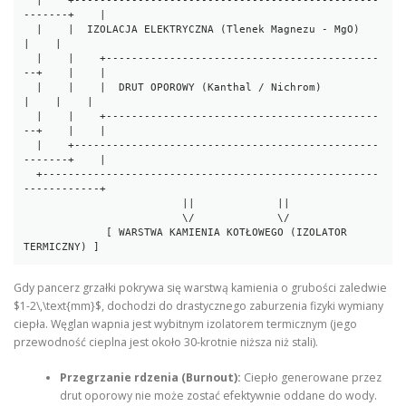
  |    +------------------------------------------------
-------+    |

  |    |  IZOLACJA ELEKTRYCZNA (Tlenek Magnezu - MgO)           
|    |

  |    |    +-------------------------------------------
--+    |    |

  |    |    |  DRUT OPOROWY (Kanthal / Nichrom)           
|    |    |

  |    |    +-------------------------------------------
--+    |    |

  |    +------------------------------------------------
-------+    |

  +-----------------------------------------------------
------------+

                         ||             ||

                         \/             \/

             [ WARSTWA KAMIENIA KOTŁOWEGO (IZOLATOR 
Gdy pancerz grzałki pokrywa się warstwą kamienia o grubości zaledwie
$1-2\,\text{mm}$, dochodzi do drastycznego zaburzenia fizyki wymiany
ciepła. Węglan wapnia jest wybitnym izolatorem termicznym (jego
przewodność cieplna jest około 30-krotnie niższa niż stali).
Przegrzanie rdzenia (Burnout):
Ciepło generowane przez
drut oporowy nie może zostać efektywnie oddane do wody.