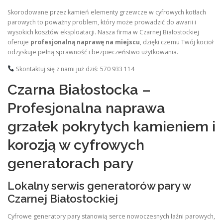
Skorodowane przez kamień elementy grzewcze w cyfrowych kotłach
parowych to poważny problem, który może prowadzić do awarii i
wysokich kosztów eksploatacji. Nasza firma w Czarnej Białostockiej
oferuje
profesjonalną naprawę na miejscu
, dzięki czemu Twój kocioł
odzyskuje pełną sprawność i bezpieczeństwo użytkowania.
Skontaktuj się z nami już dziś: 570 933 114
Czarna Białostocka –
Profesjonalna naprawa
grzałek pokrytych kamieniem i
korozją w cyfrowych
generatorach pary
Lokalny serwis generatorów pary w
Czarnej Białostockiej
Cyfrowe generatory pary stanowią serce nowoczesnych łaźni parowych,