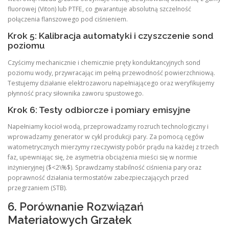
fluorowej (Viton) lub PTFE, co gwarantuje absolutną szczelność
połączenia flanszowego pod ciśnieniem.
Krok 5: Kalibracja automatyki i czyszczenie sond
poziomu
Czyścimy mechanicznie i chemicznie pręty konduktancyjnych sond
poziomu wody, przywracając im pełną przewodność powierzchniową.
Testujemy działanie elektrozaworu napełniającego oraz weryfikujemy
płynność pracy siłownika zaworu spustowego.
Krok 6: Testy odbiorcze i pomiary emisyjne
Napełniamy kocioł wodą, przeprowadzamy rozruch technologiczny i
wprowadzamy generator w cykl produkcji pary. Za pomocą cęgów
watometrycznych mierzymy rzeczywisty pobór prądu na każdej z trzech
faz, upewniając się, że asymetria obciążenia mieści się w normie
inżynieryjnej ($<2\%$). Sprawdzamy stabilność ciśnienia pary oraz
poprawność działania termostatów zabezpieczających przed
przegrzaniem (STB).
6. Porównanie Rozwiązań
Materiałowych Grzałek