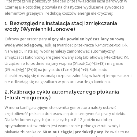
Przestrzeganie poniższych zaleceń przez właścicieli łaźni parowych w
Czarnej Białostockiej pozwala na drastyczne wydłużenie żywotności
elementów grzejnych i redukcję kosztów energii elektrycznej:
1. Bezwzględna instalacja stacji zmiękczania
wody (Wymienniki Jonowe)
Cyfrowy generator pary
nigdy nie powinien być zasilany surową
wodą wodociągową
, jeśli jej twardość przekracza $3^\circ\text{dH}$.
Na wejściu instalacji wodnej należy zamontować automatyczny
zmiękczacz kationitowy (regenerowany solą tabletkową $\text{NaCl}$).
Urządzenie to podmienia jony wapnia ($\text{Ca}^{2+}$) i magnezu
($\text{Mg}^{2+}$) na jony sodu ($\text{Na}^+$). Sole sodu
charakteryzują się doskonałą rozpuszczalnością w każdej temperaturze i
nie odkładają się na grzałkach w postaci twardego kamienia.
2. Kalibracja cyklu automatycznego płukania
(Flush Frequency)
W menu konfiguracyjnym sterownika generatora należy ustawić
częstotliwość płukania dostosowaną do intensywności pracy obiektu.
Dla łaźni komercyjnych (pracujących po 8–12 godzin na dobę)
optymalnym ustawieniem jest wymuszenie pełnego zrzutu wody i
płukania zbiornika co
60 minut ciągłej produkcji pary
. Pozwala to na