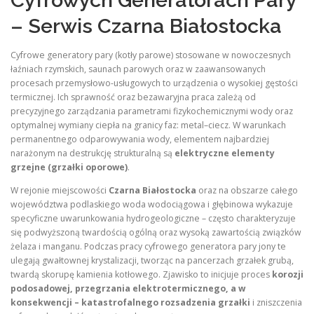
Cyfrowych Generatorach Pary
– Serwis Czarna Białostocka
Cyfrowe generatory pary (kotły parowe) stosowane w nowoczesnych
łaźniach rzymskich, saunach parowych oraz w zaawansowanych
procesach przemysłowo-usługowych to urządzenia o wysokiej gęstości
termicznej. Ich sprawność oraz bezawaryjna praca zależą od
precyzyjnego zarządzania parametrami fizykochemicznymi wody oraz
optymalnej wymiany ciepła na granicy faz: metal–ciecz. W warunkach
permanentnego odparowywania wody, elementem najbardziej
narażonym na destrukcję strukturalną są
elektryczne elementy
grzejne (grzałki oporowe)
.
W rejonie miejscowości
Czarna Białostocka
oraz na obszarze całego
województwa podlaskiego woda wodociągowa i głębinowa wykazuje
specyficzne uwarunkowania hydrogeologiczne – często charakteryzuje
się podwyższoną twardością ogólną oraz wysoką zawartością związków
żelaza i manganu. Podczas pracy cyfrowego generatora pary jony te
ulegają gwałtownej krystalizacji, tworząc na pancerzach grzałek grubą,
twardą skorupę kamienia kotłowego. Zjawisko to inicjuje proces
korozji
podosadowej, przegrzania elektrotermicznego, a w
konsekwencji – katastrofalnego rozsadzenia grzałki
i zniszczenia