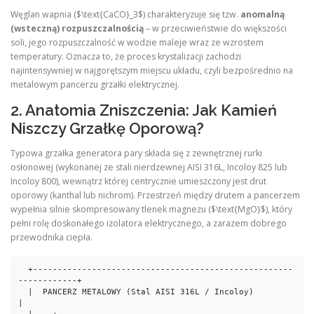
Węglan wapnia ($\text{CaCO}_3$) charakteryzuje się tzw.
anomalną
(wsteczną) rozpuszczalnością
– w przeciwieństwie do większości
soli, jego rozpuszczalność w wodzie maleje wraz ze wzrostem
temperatury. Oznacza to, że proces krystalizacji zachodzi
najintensywniej w najgorętszym miejscu układu, czyli bezpośrednio na
metalowym pancerzu grzałki elektrycznej.
2. Anatomia Zniszczenia: Jak Kamień
Niszczy Grzałkę Oporową?
Typowa grzałka generatora pary składa się z zewnętrznej rurki
osłonowej (wykonanej ze stali nierdzewnej AISI 316L, Incoloy 825 lub
Incoloy 800), wewnątrz której centrycznie umieszczony jest drut
oporowy (kanthal lub nichrom). Przestrzeń między drutem a pancerzem
wypełnia silnie skompresowany tlenek magnezu ($\text{MgO}$), który
pełni rolę doskonałego izolatora elektrycznego, a zarazem dobrego
przewodnika ciepła.
  +-----------------------------------------------------
------------+

  |  PANCERZ METALOWY (Stal AISI 316L / Incoloy)                    
|
