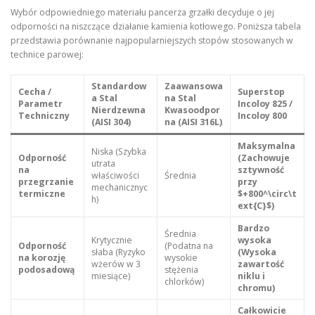
Wybór odpowiedniego materiału pancerza grzałki decyduje o jej
odporności na niszczące działanie kamienia kotłowego. Poniższa tabela
przedstawia porównanie najpopularniejszych stopów stosowanych w
technice parowej:
Standardow
Zaawansowa
Cecha /
Superstop
a Stal
na Stal
Parametr
Incoloy 825 /
Nierdzewna
Kwasoodpor
Techniczny
Incoloy 800
(AISI 304)
na (AISI 316L)
Maksymalna
Niska (Szybka
Odporność
(Zachowuje
utrata
na
sztywność
właściwości
Średnia
przegrzanie
przy
mechanicznyc
termiczne
$+800^\circ\t
h)
ext{C}$)
Bardzo
Średnia
Krytycznie
wysoka
Odporność
(Podatna na
słaba (Ryzyko
(Wysoka
na korozję
wysokie
wżerów w 3
zawartość
podosadową
stężenia
miesiące)
niklu i
chlorków)
chromu)
Całkowicie