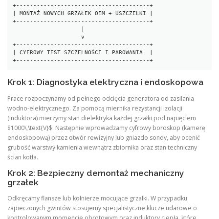
+---------------------------------------+

| MONTAŻ NOWYCH GRZAŁEK OEM + USZCZELKI |

+---------------------------------------+

                    |

                    v

+---------------------------------------+

| CYFROWY TEST SZCZELNOŚCI I PAROWANIA  |

Krok 1: Diagnostyka elektryczna i endoskopowa
Prace rozpoczynamy od pełnego odcięcia generatora od zasilania
wodno-elektrycznego. Za pomocą miernika rezystancji izolacji
(induktora) mierzymy stan dielektryka każdej grzałki pod napięciem
$1000\,\text{V}$. Następnie wprowadzamy cyfrowy boroskop (kamerę
endoskopową) przez otwór rewizyjny lub gniazdo sondy, aby ocenić
grubość warstwy kamienia wewnątrz zbiornika oraz stan techniczny
ścian kotła.
Krok 2: Bezpieczny demontaż mechaniczny
grzałek
Odkręcamy flansze lub kołnierze mocujące grzałki. W przypadku
zapieczonych gwintów stosujemy specjalistyczne klucze udarowe o
kontrolowanym momencie obrotowym oraz induktory ciepła, które