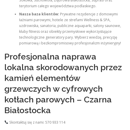
Sokółka, Suchowola, Dąbrowa Białostocka, Supraśl oraz
terytorium całego województwa podlaskiego.
Nasza baza klientów:
Prywatne rezydencje z domowymi
łaźniami parowymi, hotele ze strefami Wellness & SPA,
uzdrowiska, sanatoria, publiczne aquaparki, salony saunowe,
kluby fitness oraz obiekty przemysłowe wykorzystujące
technologiczne generatory pary. Wybierz wiedzę, precyzję
pomiarową i bezkompromisowy profesjonalizm inżynieryjny!
Profesjonalna naprawa
lokalna skorodowanych przez
kamień elementów
grzewczych w cyfrowych
kotłach parowych – Czarna
Białostocka
Skontaktuj się z nami: 570 933 114