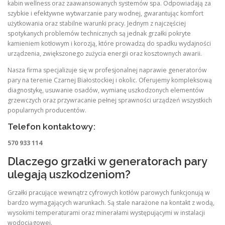
kabin wellness oraz zaawansowanych systemów spa. Odpowiadają za
szybkie i efektywne wytwarzanie pary wodnej, gwarantując komfort
użytkowania oraz stabilne warunki pracy. Jednym z najczęściej
spotykanych problemów technicznych są jednak grzałki pokryte
kamieniem kotłowym i korozją, które prowadzą do spadku wydajności
urządzenia, zwiększonego zużycia energii oraz kosztownych awarii.
Nasza firma specjalizuje się w profesjonalnej naprawie generatorów
pary na terenie Czarnej Białostockiej i okolic. Oferujemy kompleksową
diagnostykę, usuwanie osadów, wymianę uszkodzonych elementów
grzewczych oraz przywracanie pełnej sprawności urządzeń wszystkich
popularnych producentów.
Telefon kontaktowy:
570 933 114
Dlaczego grzałki w generatorach pary
ulegają uszkodzeniom?
Grzałki pracujące wewnątrz cyfrowych kotłów parowych funkcjonują w
bardzo wymagających warunkach. Są stale narażone na kontakt z wodą,
wysokimi temperaturami oraz minerałami występującymi w instalacji
wodociągowej.