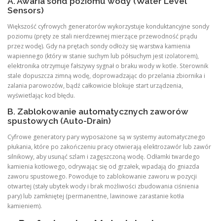
A. Awaria sond poziomu wody (Water Level
Sensors)
Większość cyfrowych generatorów wykorzystuje konduktancyjne sondy
poziomu (pręty ze stali nierdzewnej mierzące przewodność prądu
przez wodę). Gdy na prętach sondy odłoży się warstwa kamienia
wapiennego (który w stanie suchym lub półsuchym jest izolatorem),
elektronika otrzymuje fałszywy sygnał o braku wody w kotle. Sterownik
stale dopuszcza zimną wodę, doprowadzając do przelania zbiornika i
zalania parowozów, bądź całkowicie blokuje start urządzenia,
wyświetlając kod błędu.
B. Zablokowanie automatycznych zaworów
spustowych (Auto-Drain)
Cyfrowe generatory pary wyposażone są w systemy automatycznego
płukania, które po zakończeniu pracy otwierają elektrozawór lub zawór
silnikowy, aby usunąć szlam i zagęszczoną wodę. Odłamki twardego
kamienia kotłowego, odrywając się od grzałek, wpadają do gniazda
zaworu spustowego. Powoduje to zablokowanie zaworu w pozycji
otwartej (stały ubytek wody i brak możliwości zbudowania ciśnienia
pary) lub zamkniętej (permanentne, lawinowe zarastanie kotła
kamieniem).