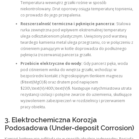
Temperatura wewnątrz grzałki rośnie w sposób
niekontrolowany. Drut oporowy osiąga temperaturę topnienia,
co prowadzi do jego przepalenia.
Rozszerzalność termiczna i pęknięcie pancerza:
Stalowa
rurka zewnętrzna pod wpływem ekstremalnej temperatury
ulega odkształceniom plastycznym. Uwięziony pod warstwą
twardego kamienia metal ulega przegrzaniu, co w połączeniu z
ciśnieniem panującym w kotle doprowadza do podłużnego
pęknięcia (rozerwania) pancerza grzałki.
Przebicie elektryczne do wody:
Gdy pancerz pęka, woda
pod ciśnieniem wnika do wnętrza grzałki, wchodząc w
bezpośredni kontakt z higroskopijnym tlenkiem magnezu
($\text{MgO}$) oraz drutem pod napięciem
$230\,\text{V}/400\,\text{V}$. Następuje natychmiastowa utrata
rezystancji izolacji i potężne zwarcie do uziemienia, skutkujące
wyzwoleniem zabezpieczeń w rozdzielnicy i przerwaniem
pracy obiektu.
3. Elektrochemiczna Korozja
Podosadowa (Under-deposit Corrosion)
Kamień kotłowy nie odkłada się w sposób idealnie jednorodny. Posiada