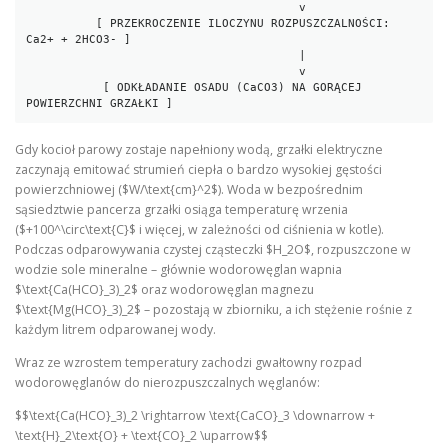
                                       v

          [ PRZEKROCZENIE ILOCZYNU ROZPUSZCZALNOŚCI: 
Ca2+ + 2HCO3- ]

                                       |

                                       v

           [ ODKŁADANIE OSADU (CaCO3) NA GORĄCEJ 
Gdy kocioł parowy zostaje napełniony wodą, grzałki elektryczne
zaczynają emitować strumień ciepła o bardzo wysokiej gęstości
powierzchniowej ($W/\text{cm}^2$). Woda w bezpośrednim
sąsiedztwie pancerza grzałki osiąga temperaturę wrzenia
($+100^\circ\text{C}$ i więcej, w zależności od ciśnienia w kotle).
Podczas odparowywania czystej cząsteczki $H_2O$, rozpuszczone w
wodzie sole mineralne – głównie wodorowęglan wapnia
$\text{Ca(HCO}_3)_2$ oraz wodorowęglan magnezu
$\text{Mg(HCO}_3)_2$ – pozostają w zbiorniku, a ich stężenie rośnie z
każdym litrem odparowanej wody.
Wraz ze wzrostem temperatury zachodzi gwałtowny rozpad
wodorowęglanów do nierozpuszczalnych węglanów:
$$\text{Ca(HCO}_3)_2 \rightarrow \text{CaCO}_3 \downarrow +
\text{H}_2\text{O} + \text{CO}_2 \uparrow$$