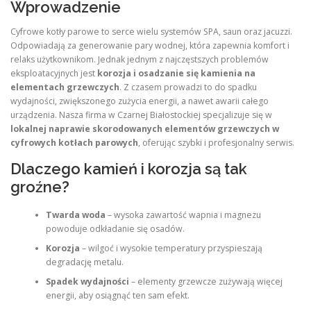
Wprowadzenie
Cyfrowe kotły parowe to serce wielu systemów SPA, saun oraz jacuzzi.
Odpowiadają za generowanie pary wodnej, która zapewnia komfort i
relaks użytkownikom. Jednak jednym z najczęstszych problemów
eksploatacyjnych jest
korozja i osadzanie się kamienia na
elementach grzewczych
. Z czasem prowadzi to do spadku
wydajności, zwiększonego zużycia energii, a nawet awarii całego
urządzenia. Nasza firma w Czarnej Białostockiej specjalizuje się w
lokalnej naprawie skorodowanych elementów grzewczych w
cyfrowych kotłach parowych
, oferując szybki i profesjonalny serwis.
Dlaczego kamień i korozja są tak
groźne?
Twarda woda
– wysoka zawartość wapnia i magnezu
powoduje odkładanie się osadów.
Korozja
– wilgoć i wysokie temperatury przyspieszają
degradację metalu.
Spadek wydajności
– elementy grzewcze zużywają więcej
energii, aby osiągnąć ten sam efekt.