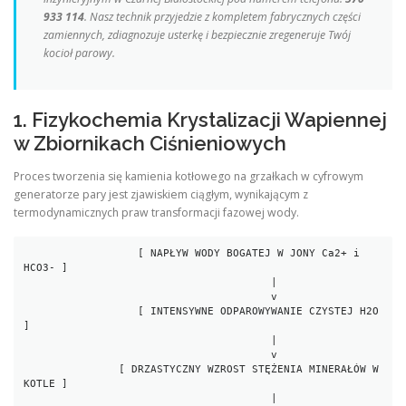
933 114
. Nasz technik przyjedzie z kompletem fabrycznych części
zamiennych, zdiagnozuje usterkę i bezpiecznie zregeneruje Twój
kocioł parowy.
1. Fizykochemia Krystalizacji Wapiennej
w Zbiornikach Ciśnieniowych
Proces tworzenia się kamienia kotłowego na grzałkach w cyfrowym
generatorze pary jest zjawiskiem ciągłym, wynikającym z
termodynamicznych praw transformacji fazowej wody.
                  [ NAPŁYW WODY BOGATEJ W JONY Ca2+ i 
HCO3- ]

                                       |

                                       v

                  [ INTENSYWNE ODPAROWYWANIE CZYSTEJ H2O 
]

                                       |

                                       v

               [ DRZASTYCZNY WZROST STĘŻENIA MINERAŁÓW W 
KOTLE ]

                                       |
