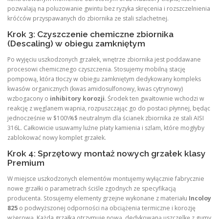
pozwalają na poluzowanie gwintu bez ryzyka skręcenia i rozszczelnienia
króćców przyspawanych do zbiornika ze stali szlachetnej.
Krok 3: Czyszczenie chemiczne zbiornika
(Descaling) w obiegu zamkniętym
Po wyjęciu uszkodzonych grzałek, wnętrze zbiornika jest poddawane
procesowi chemicznego czyszczenia. Stosujemy mobilną stację
pompową, która tłoczy w obiegu zamkniętym dedykowany kompleks
kwasów organicznych (kwas amidosulfonowy, kwas cytrynowy)
wzbogacony o
inhibitory korozji
. Środek ten gwałtownie wchodzi w
reakcję z węglanem wapnia, rozpuszczając go do postaci płynnej, będąc
jednocześnie w $100\%$ neutralnym dla ścianek zbiornika ze stali AISI
316L. Całkowicie usuwamy luźne płaty kamienia i szlam, które mogłyby
zablokować nowy komplet grzałek.
Krok 4: Sprzętowy montaż nowych grzałek klasy
Premium
W miejsce uszkodzonych elementów montujemy wyłącznie fabrycznie
nowe grzałki o parametrach ściśle zgodnych ze specyfikacją
producenta. Stosujemy elementy grzejne wykonane z materiału
Incoloy
825
o podwyższonej odporności na obciążenia termiczne i korozję
wżerową. Każda grzałka otrzymuje nową, dedykowaną uszczelkę z gumy