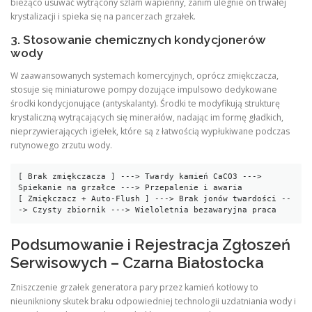
bieżąco usuwać wytrącony szlam wapienny, zanim ulegnie on trwałej
krystalizacji i spieka się na pancerzach grzałek.
3. Stosowanie chemicznych kondycjonerów
wody
W zaawansowanych systemach komercyjnych, oprócz zmiękczacza,
stosuje się miniaturowe pompy dozujące impulsowo dedykowane
środki kondycjonujące (antyskalanty). Środki te modyfikują strukturę
krystaliczną wytrącających się minerałów, nadając im formę gładkich,
nieprzywierających igiełek, które są z łatwością wypłukiwane podczas
rutynowego zrzutu wody.
[ Brak zmiękczacza ] ---> Twardy kamień CaCO3 ---> 
Spiekanie na grzałce ---> Przepalenie i awaria

[ Zmiękczacz + Auto-Flush ] ---> Brak jonów twardości --
Podsumowanie i Rejestracja Zgłoszeń
Serwisowych – Czarna Białostocka
Zniszczenie grzałek generatora pary przez kamień kotłowy to
nieunikniony skutek braku odpowiedniej technologii uzdatniania wody i