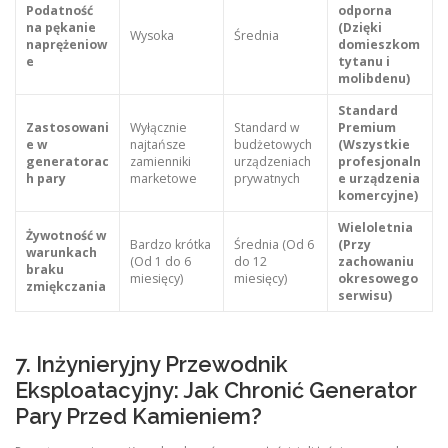
Podatność
odporna
na pękanie
(Dzięki
Wysoka
Średnia
naprężeniow
domieszkom
e
tytanu i
molibdenu)
Standard
Zastosowani
Wyłącznie
Standard w
Premium
e w
najtańsze
budżetowych
(Wszystkie
generatorac
zamienniki
urządzeniach
profesjonaln
h pary
marketowe
prywatnych
e urządzenia
komercyjne)
Wieloletnia
Żywotność w
Bardzo krótka
Średnia (Od 6
(Przy
warunkach
(Od 1 do 6
do 12
zachowaniu
braku
miesięcy)
miesięcy)
okresowego
zmiękczania
serwisu)
7. Inżynieryjny Przewodnik
Eksploatacyjny: Jak Chronić Generator
Pary Przed Kamieniem?