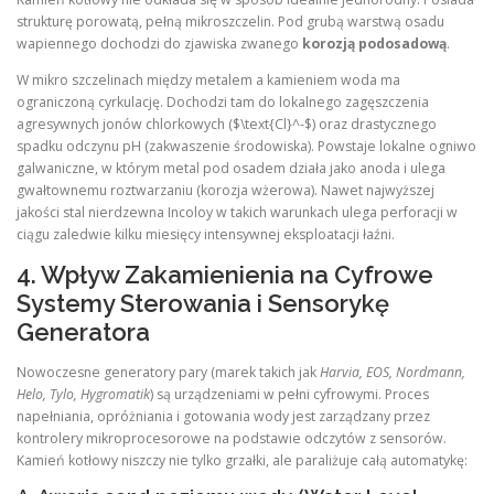
strukturę porowatą, pełną mikroszczelin. Pod grubą warstwą osadu
wapiennego dochodzi do zjawiska zwanego
korozją podosadową
.
W mikro szczelinach między metalem a kamieniem woda ma
ograniczoną cyrkulację. Dochodzi tam do lokalnego zagęszczenia
agresywnych jonów chlorkowych ($\text{Cl}^-$) oraz drastycznego
spadku odczynu pH (zakwaszenie środowiska). Powstaje lokalne ogniwo
galwaniczne, w którym metal pod osadem działa jako anoda i ulega
gwałtownemu roztwarzaniu (korozja wżerowa). Nawet najwyższej
jakości stal nierdzewna Incoloy w takich warunkach ulega perforacji w
ciągu zaledwie kilku miesięcy intensywnej eksploatacji łaźni.
4. Wpływ Zakamienienia na Cyfrowe
Systemy Sterowania i Sensorykę
Generatora
Nowoczesne generatory pary (marek takich jak
Harvia, EOS, Nordmann,
Helo, Tylo, Hygromatik
) są urządzeniami w pełni cyfrowymi. Proces
napełniania, opróżniania i gotowania wody jest zarządzany przez
kontrolery mikroprocesorowe na podstawie odczytów z sensorów.
Kamień kotłowy niszczy nie tylko grzałki, ale paraliżuje całą automatykę: