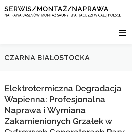
Skip
SERWIS/MONTAŻ/NAPRAWA
to
content
NAPRAWA BASENÓW, MONTAŻ SAUNY, SPA I JACUZZI W CAŁEJ POLSCE
Menu
SPA SERWIS
CZARNA BIAŁOSTOCKA
MONTAŻ SAUNY, SPA, JACUZI W CAŁEJ POLSCE
Elektrotermiczna Degradacja
Wapienna: Profesjonalna
KONTAKT
Naprawa i Wymiana
Zakamienionych Grzałek w