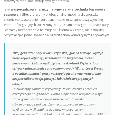
cyfrowych modułów sterujących generatora.
Jako
wyspecjalizowany, inżynieryjny serwis techniki basenowej,
saunowej i SPA
, oferujemy profesjonalną, mobilną diagnostykę,
chemiczne czyszczenie hydrodynamiczne oraz sprzętową wymianę
elementów grzejnych zniszczonych przez kamień w generatorach pary.
Działamy bezpośrednio na miejscu u klienta w Czarnej Białostockiej,
przywracając pełną sprawność urządzeniom komercyjnym i prywatnym.
Twój generator pary w łaźni rzymskiej głośno pracuje, wydaje
niepokojące odgłosy „strzelania” lub bulgotania, a czas
nagrzewania kabiny wydłużył się trzykrotnie? Wyświetlacz
cyfrowy zgłasza błędy sond poziomu wody (Water Level Error),
a po kilku minutach pracy następuje gwałtowne wyzwolenie
bezpieczników nadprądowych lub różnicowoprądowych
(RCD)?
To ewidentny symptom krytycznego zakamienienia i przebicia
elektrycznego na grzałkach! Dalsza eksploatacja urządzenia w tym
stanie grozi nieodwracalnym zniszczeniem zbiornika
ciśnieniowego ze stali nierdzewnej oraz porażeniem prądem
użytkowników. Skontaktuj się z naszym pogotowiem
inżynieryjnym w Czarnej Białostockiej pod numerem telefonu:
570