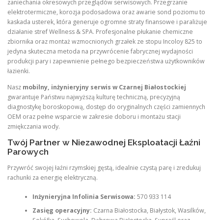
zaniechania okresowych przeglądów serwisowych. Przegrzanie
elektrotermiczne, korozja podosadowa oraz awarie sond poziomu to
kaskada usterek, która generuje ogromne straty finansowe i paraliżuje
działanie stref Wellness & SPA. Profesjonalne płukanie chemiczne
zbiornika oraz montaż wzmocnionych grzałek ze stopu Incoloy 825 to
jedyna skuteczna metoda na przywrócenie fabrycznej wydajności
produkcji pary i zapewnienie pełnego bezpieczeństwa użytkowników
łazienki.
Nasz
mobilny, inżynieryjny serwis w Czarnej Białostockiej
gwarantuje Państwu najwyższą kulturę techniczną, precyzyjną
diagnostykę boroskopową, dostęp do oryginalnych części zamiennych
OEM oraz pełne wsparcie w zakresie doboru i montażu stacji
zmiękczania wody.
Twój Partner w Niezawodnej Eksploatacji Łaźni
Parowych
Przywróć swojej łaźni rzymskiej gęstą, idealnie czystą parę i zredukuj
rachunki za energię elektryczną.
Inżynieryjna Infolinia Serwisowa:
570 933 114
Zasięg operacyjny:
Czarna Białostocka, Białystok, Wasilków,