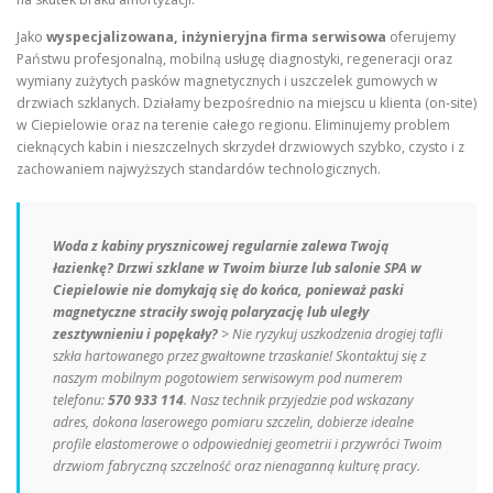
Jako
wyspecjalizowana, inżynieryjna firma serwisowa
oferujemy
Państwu profesjonalną, mobilną usługę diagnostyki, regeneracji oraz
wymiany zużytych pasków magnetycznych i uszczelek gumowych w
drzwiach szklanych. Działamy bezpośrednio na miejscu u klienta (on-site)
w Ciepielowie oraz na terenie całego regionu. Eliminujemy problem
cieknących kabin i nieszczelnych skrzydeł drzwiowych szybko, czysto i z
zachowaniem najwyższych standardów technologicznych.
Woda z kabiny prysznicowej regularnie zalewa Twoją
łazienkę? Drzwi szklane w Twoim biurze lub salonie SPA w
Ciepielowie nie domykają się do końca, ponieważ paski
magnetyczne straciły swoją polaryzację lub uległy
zesztywnieniu i popękały?
> Nie ryzykuj uszkodzenia drogiej tafli
szkła hartowanego przez gwałtowne trzaskanie! Skontaktuj się z
naszym mobilnym pogotowiem serwisowym pod numerem
telefonu:
570 933 114
. Nasz technik przyjedzie pod wskazany
adres, dokona laserowego pomiaru szczelin, dobierze idealne
profile elastomerowe o odpowiedniej geometrii i przywróci Twoim
drzwiom fabryczną szczelność oraz nienaganną kulturę pracy.