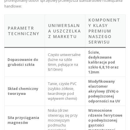
profesjonalny dobór sprzętowy przewyższa standardowe rozwiązania
handlowe:
KOMPONENT
UNIWERSALN
Y KLASY
PARAMETR
A USZCZELKA
PREMIUM
TECHNICZNY
Z MARKETU
NASZEGO
SERWISU
Ścisłe,
Często uniwersalne
dedykowane
Dopasowanie do
(luźne na szkle
kalibracje pod
grubości szkła
6mm, pękające na
szkło 6,8,10 oraz
8/10mm)
12mm
Modyfikowany
Tanie, czyste PVC
elastomer
Skład chemiczny
(szybko żółknie,
akrylowy (EVA) o
tworzywa
twardnieje pod
podwyższonej
wpływem chemii)
odporności na UV
Niska (drzwi
Wzmocnione
otwierają się przy
rdzenie ferrytowe
Siła przyciągania
mocniejszym
o podwyższonej
magnesów
podmuchu
gęstości