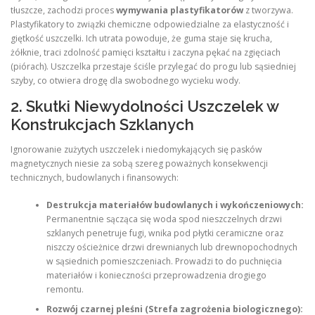
tłuszcze, zachodzi proces
wymywania plastyfikatorów
z tworzywa.
Plastyfikatory to związki chemiczne odpowiedzialne za elastyczność i
giętkość uszczelki. Ich utrata powoduje, że guma staje się krucha,
żółknie, traci zdolność pamięci kształtu i zaczyna pękać na zgięciach
(piórach). Uszczelka przestaje ściśle przylegać do progu lub sąsiedniej
szyby, co otwiera drogę dla swobodnego wycieku wody.
2. Skutki Niewydolności Uszczelek w
Konstrukcjach Szklanych
Ignorowanie zużytych uszczelek i niedomykających się pasków
magnetycznych niesie za sobą szereg poważnych konsekwencji
technicznych, budowlanych i finansowych:
Destrukcja materiałów budowlanych i wykończeniowych:
Permanentnie sącząca się woda spod nieszczelnych drzwi
szklanych penetruje fugi, wnika pod płytki ceramiczne oraz
niszczy ościeżnice drzwi drewnianych lub drewnopochodnych
w sąsiednich pomieszczeniach. Prowadzi to do puchnięcia
materiałów i konieczności przeprowadzenia drogiego
remontu.
Rozwój czarnej pleśni (Strefa zagrożenia biologicznego):