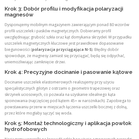
Krok 3: Dobór profilu i modyfikacja polaryzacji
magnesów
Dysponujemy mobilnym magazynem zawierającym ponad 80 wzorów
profili uszczelek i pasków magnetycznych. Dobieramy profil
uwzględniając grubość szkła oraz kąt domykania skrzydeł. W przypadku
uszczelek magnetycznych kluczowe jest prawidłowe dopasowanie
biegunowości (
polaryzacja przyciągająca N-S
). Błędny dobór
spowoduje, że magnesy zamiast się przyciągać, będą się odpychać,
uniemożliwiając zamknięcie drzwi.
Krok 4: Precyzyjne docinanie i pasowanie kątowe
Docinanie uszczelek elastomerowych realizujemy przy użyciu
specjalistycznych gilotyn z ostrzami o geometrii trapezowej oraz
skrzynek uciosowych, co pozwala na uzyskanie idealnego kąta
spoinowania (najczęściej pod kątem 45∘ w narożnikach). Zapobiega to
powstawaniu przerw w miejscach łączenia uszczelki bocznej z dolną,
przez które mogłaby sączyć się woda.
Krok 5: Montaż technologiczny i aplikacja powłok
hydrofobowych