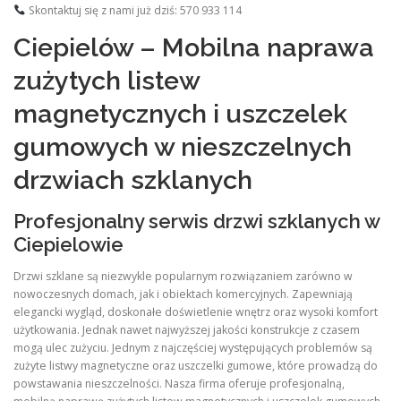
Skontaktuj się z nami już dziś: 570 933 114
Ciepielów – Mobilna naprawa
zużytych listew
magnetycznych i uszczelek
gumowych w nieszczelnych
drzwiach szklanych
Profesjonalny serwis drzwi szklanych w
Ciepielowie
Drzwi szklane są niezwykle popularnym rozwiązaniem zarówno w
nowoczesnych domach, jak i obiektach komercyjnych. Zapewniają
elegancki wygląd, doskonałe doświetlenie wnętrz oraz wysoki komfort
użytkowania. Jednak nawet najwyższej jakości konstrukcje z czasem
mogą ulec zużyciu. Jednym z najczęściej występujących problemów są
zużyte listwy magnetyczne oraz uszczelki gumowe, które prowadzą do
powstawania nieszczelności. Nasza firma oferuje profesjonalną,