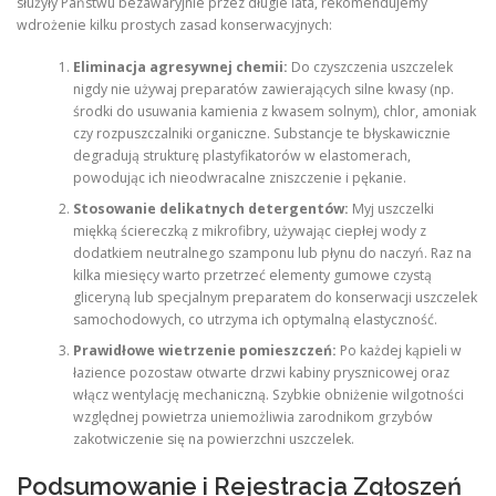
służyły Państwu bezawaryjnie przez długie lata, rekomendujemy
wdrożenie kilku prostych zasad konserwacyjnych:
Eliminacja agresywnej chemii:
Do czyszczenia uszczelek
nigdy nie używaj preparatów zawierających silne kwasy (np.
środki do usuwania kamienia z kwasem solnym), chlor, amoniak
czy rozpuszczalniki organiczne. Substancje te błyskawicznie
degradują strukturę plastyfikatorów w elastomerach,
powodując ich nieodwracalne zniszczenie i pękanie.
Stosowanie delikatnych detergentów:
Myj uszczelki
miękką ściereczką z mikrofibry, używając ciepłej wody z
dodatkiem neutralnego szamponu lub płynu do naczyń. Raz na
kilka miesięcy warto przetrzeć elementy gumowe czystą
gliceryną lub specjalnym preparatem do konserwacji uszczelek
samochodowych, co utrzyma ich optymalną elastyczność.
Prawidłowe wietrzenie pomieszczeń:
Po każdej kąpieli w
łazience pozostaw otwarte drzwi kabiny prysznicowej oraz
włącz wentylację mechaniczną. Szybkie obniżenie wilgotności
względnej powietrza uniemożliwia zarodnikom grzybów
zakotwiczenie się na powierzchni uszczelek.
Podsumowanie i Rejestracja Zgłoszeń