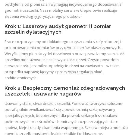
odchylenia od pionu ścian wymagają indywidualnego dopasowania
geometrii uszczelki. Nasz mobilny serwis w Ciepielowie realizuje
zlecenia według rygorystycznego protokołu:
Krok 1: Laserowy audyt geometrii i pomiar
szczelin dylatacyjnych
Prace rozpoczynamy od dokładnego oczyszczenia strefy roboczej i
przeprowadzenia pomiarów przy użyciu laserów płaszczyznowych.
Weryfikujemy pion skrzydeł drzwiowych oraz sprawdzamy szerokość
szczeliny montażowej na całej wysokości drzwi. Często powodem
nieszczelności jest mikro-opadnięcie drzwi na zawiasach – w takim
przypadku naprawę łączymy z precyzyjną regulacją okuć
architektonicznych.
Krok 2: Bezpieczny demontaż zdegradowanych
uszczelek i usuwanie nagarów
Usuwamy stare, stwardniałe uszczelki. Ponieważ tworzywa sztuczne
potrafią silnie zwulkanizować się z powierzchnią szkła, używamy
specjalistycznych, bezpiecznych dla powłok szklanych skrobaków
polimerowych oraz środków chemicznych rozpuszczających stare
spoiwa, kleje i osady z kamienia wapiennego. Szkło w miejscu montażu
nowej uszczelki musi być idealnie gładkie i odtłuszczone.