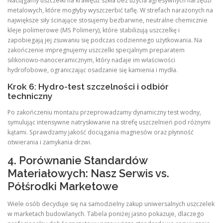
Naciągamy uszczelki na krawędź szkła bez użycia agresywnych narzędzi
metalowych, które mogłyby wyszczerbić taflę. W strefach narażonych na
największe siły ścinające stosujemy bezbarwne, neutralne chemicznie
kleje polimerowe (MS Polimery), które stabilizują uszczelkę i
zapobiegają jej zsuwaniu się podczas codziennego użytkowania. Na
zakończenie impregnujemy uszczelki specjalnym preparatem
silikonowo-nanoceramicznym, który nadaje im właściwości
hydrofobowe, ograniczając osadzanie się kamienia i mydła.
Krok 6: Hydro-test szczelności i odbiór
techniczny
Po zakończeniu montażu przeprowadzamy dynamiczny test wodny,
symulując intensywne natryskiwanie na strefę uszczelnień pod różnymi
kątami. Sprawdzamy jakość dociągania magnesów oraz płynność
otwierania i zamykania drzwi.
4. Porównanie Standardów
Materiałowych: Nasz Serwis vs.
Półśrodki Marketowe
Wiele osób decyduje się na samodzielny zakup uniwersalnych uszczelek
w marketach budowlanych. Tabela poniżej jasno pokazuje, dlaczego