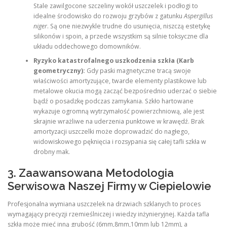
Stale zawilgocone szczeliny wokół uszczelek i podłogi to
idealne środowisko do rozwoju grzybów z gatunku
Aspergillus
niger
. Są one niezwykle trudne do usunięcia, niszczą estetykę
silikonów i spoin, a przede wszystkim są silnie toksyczne dla
układu oddechowego domowników.
Ryzyko katastrofalnego uszkodzenia szkła (Karb
geometryczny):
Gdy paski magnetyczne tracą swoje
właściwości amortyzujące, twarde elementy plastikowe lub
metalowe okucia mogą zacząć bezpośrednio uderzać o siebie
bądź o posadzkę podczas zamykania. Szkło hartowane
wykazuje ogromną wytrzymałość powierzchniową, ale jest
skrajnie wrażliwe na uderzenia punktowe w krawędź. Brak
amortyzacji uszczelki może doprowadzić do nagłego,
widowiskowego pęknięcia i rozsypania się całej tafli szkła w
drobny mak.
3. Zaawansowana Metodologia
Serwisowa Naszej Firmy w Ciepielowie
Profesjonalna wymiana uszczelek na drzwiach szklanych to proces
wymagający precyzji rzemieślniczej i wiedzy inżynieryjnej. Każda tafla
szkła może mieć inną grubość (6mm,8mm,10mm lub 12mm), a