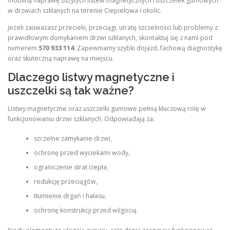
mobilną naprawę zużytych listew magnetycznych i uszczelek gumowych
w drzwiach szklanych na terenie Ciepielowa i okolic.
Jeżeli zauważasz przecieki, przeciągi, utratę szczelności lub problemy z
prawidłowym domykaniem drzwi szklanych, skontaktuj się z nami pod
numerem
570 933 114
. Zapewniamy szybki dojazd, fachową diagnostykę
oraz skuteczną naprawę na miejscu.
Dlaczego listwy magnetyczne i
uszczelki są tak ważne?
Listwy magnetyczne oraz uszczelki gumowe pełnią kluczową rolę w
funkcjonowaniu drzwi szklanych. Odpowiadają za:
szczelne zamykanie drzwi,
ochronę przed wyciekami wody,
ograniczenie strat ciepła,
redukcję przeciągów,
tłumienie drgań i hałasu,
ochronę konstrukcji przed wilgocią.