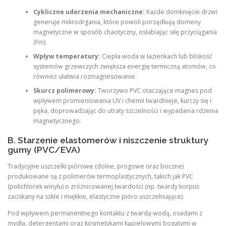
Cykliczne uderzenia mechaniczne:
Każde domknięcie drzwi
generuje mikrodrgania, które powoli porządkują domeny
magnetyczne w sposób chaotyczny, osłabiając siłę przyciągania
(Fm​).
Wpływ temperatury:
Ciepła woda w łazienkach lub bliskość
systemów grzewczych zwiększa energię termiczną atomów, co
również ułatwia rozmagnesowanie.
Skurcz polimerowy:
Tworzywo PVC otaczające magnes pod
wpływem promieniowania UV i chemii twardnieje, kurczy się i
pęka, doprowadzając do utraty szczelności i wypadania rdzenia
magnetycznego.
B. Starzenie elastomerów i niszczenie struktury
gumy (PVC/EVA)
Tradycyjne uszczelki piórowe (dolne, progowe oraz boczne)
produkowane są z polimerów termoplastycznych, takich jak PVC
(polichlorek winylu) o zróżnicowanej twardości (np. twardy korpus
zaciskany na szkle i miękkie, elastyczne pióro uszczelniające).
Pod wpływem permanentnego kontaktu z twardą wodą, osadami z
mydła, detergentami oraz kosmetykami kąpielowymi bogatymi w