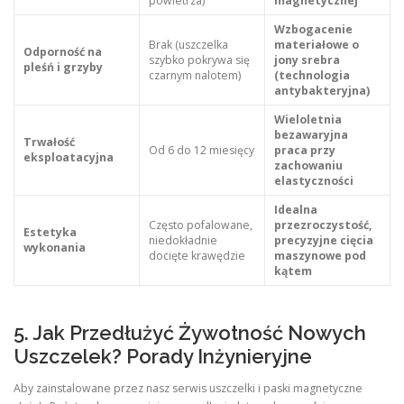
powietrza)
magnetycznej
Wzbogacenie
Brak (uszczelka
materiałowe o
Odporność na
szybko pokrywa się
jony srebra
pleśń i grzyby
czarnym nalotem)
(technologia
antybakteryjna)
Wieloletnia
bezawaryjna
Trwałość
Od 6 do 12 miesięcy
praca przy
eksploatacyjna
zachowaniu
elastyczności
Idealna
Często pofalowane,
przezroczystość,
Estetyka
niedokładnie
precyzyjne cięcia
wykonania
docięte krawędzie
maszynowe pod
kątem
5. Jak Przedłużyć Żywotność Nowych
Uszczelek? Porady Inżynieryjne
Aby zainstalowane przez nasz serwis uszczelki i paski magnetyczne