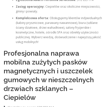
Zasięg operacyjny:
Ciepielów oraz okoliczne miejscowości,
gminy i powiaty.
Kompleksowa oferta:
Obsługujemy klientów indywidualnych
(kabiny prysznicowe, parawany nawannowe), biura (szklane
ściany działowe, drzwi wahadłowe), salony fryzjerskie i
kosmetyczne, hotele, ośrodki SPA oraz obiekty użyteczności
publicznej. Wybierz wiedzę, doświadczenie i najwyższą jakość
usług mobilnych!
Profesjonalna naprawa
mobilna zużytych pasków
magnetycznych i uszczelek
gumowych w nieszczelnych
drzwiach szklanych –
Ciepielów