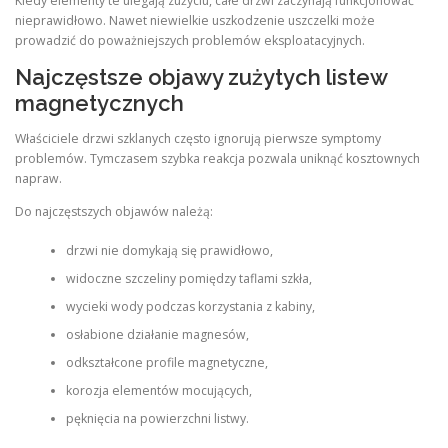
Kiedy elementy te ulegają zużyciu, całe drzwi zaczynają funkcjonować
nieprawidłowo. Nawet niewielkie uszkodzenie uszczelki może
prowadzić do poważniejszych problemów eksploatacyjnych.
Najczęstsze objawy zużytych listew
magnetycznych
Właściciele drzwi szklanych często ignorują pierwsze symptomy
problemów. Tymczasem szybka reakcja pozwala uniknąć kosztownych
napraw.
Do najczęstszych objawów należą:
drzwi nie domykają się prawidłowo,
widoczne szczeliny pomiędzy taflami szkła,
wycieki wody podczas korzystania z kabiny,
osłabione działanie magnesów,
odkształcone profile magnetyczne,
korozja elementów mocujących,
pęknięcia na powierzchni listwy.