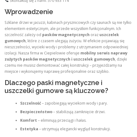
Skontaktuj się z nami: 570 933 114
Wprowadzenie
Szklane drzwi w jacuzzi, kabinach prysznicowych czy saunach są nie tylko
elementem estetycznym, ale przede wszystkim funkcjonalnym. Ich
szczelność zależy od
pasków magnetycznych
oraz
uszczelek
gumowych
, które z czasem ulegają zużyciu. W efekcie pojawiają się
nieszczelności, wycieki wody i problemy z utrzymaniem odpowiedniej
izolacji. Nasza firma w Ciepielowie oferuje
mobilny serwis naprawy
zużytych pasków magnetycznych i uszczelek gumowych
, dzięki
czemu nie musisz demontować całej konstrukcji – przyjeżdżamy na
miejsce i wykonujemy naprawę profesjonalnie oraz szybko.
Dlaczego paski magnetyczne i
uszczelki gumowe są kluczowe?
Szczelność
– zapobiegają wyciekom wody i pary.
Bezpieczeństwo
– stabilizują zamknięcie drzwi.
Komfort
– eliminują przeciągi i hałas.
Estetyka
– utrzymują elegancki wygląd konstrukcji.