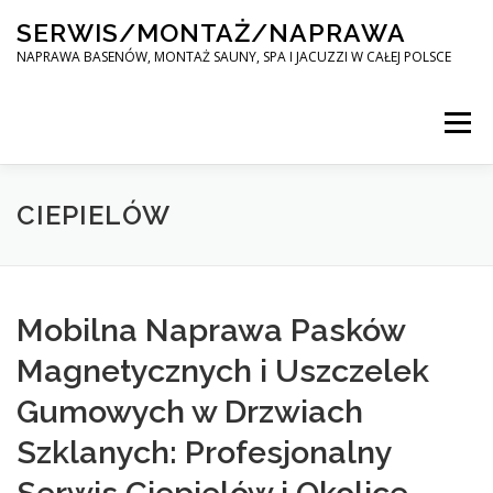
Skip
SERWIS/MONTAŻ/NAPRAWA
to
content
NAPRAWA BASENÓW, MONTAŻ SAUNY, SPA I JACUZZI W CAŁEJ POLSCE
Menu
SPA SERWIS
CIEPIELÓW
MONTAŻ SAUNY, SPA, JACUZI W CAŁEJ POLSCE
Mobilna Naprawa Pasków
Magnetycznych i Uszczelek
KONTAKT
Gumowych w Drzwiach
Szklanych: Profesjonalny