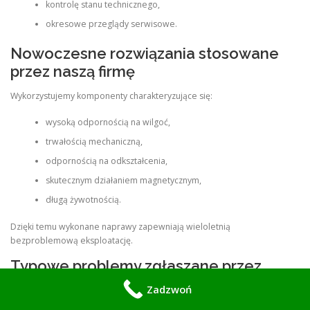
kontrolę stanu technicznego,
okresowe przeglądy serwisowe.
Nowoczesne rozwiązania stosowane
przez naszą firmę
Wykorzystujemy komponenty charakteryzujące się:
wysoką odpornością na wilgoć,
trwałością mechaniczną,
odpornością na odkształcenia,
skutecznym działaniem magnetycznym,
długą żywotnością.
Dzięki temu wykonane naprawy zapewniają wieloletnią
bezproblemową eksploatację.
Typowe problemy zgłaszane przez
klientów z Ciepielowa
Zadzwoń
Najczęściej spotykamy się z sytuacjami takimi jak: