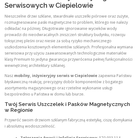
Serwisowych w Ciepielowie
Nieszczelne drzwi szklane, stwardniałe uszczelki piórowe oraz zużyte,
rozmagnesowane paski magnetyczne to problem, którego nie należy
odkładać na później. Długotrwałe ignorowanie wycieków wody
prowadzi do nieodwracalnych zniszczeń struktury budynku, rozwoju
toksycznej pleśni oraz niesie za sobą ryzyko mechanicznego
uszkodzenia kosztownych elementów szklanych. Profesjonalna wymiana
serwisowa przy użyciu zaawansowanych technologicznie materiałów
klasy Premium to jedyna gwarancja przywrócenia pełnej funkcjonalności
wewnętrznej architektury szklanej.
Nasz
mobilny, inżynieryjny serwis w Ciepielowie
zapewnia Państwu
błyskawiczną reakcję, precyzyjny dobór komponentów z bogatego
asortymentu magazynowego oraz rzetelne wykonanie usługi
bezpośrednio u Państwa w domu lub biurze.
Twój Serwis Uszczelek i Pasków Magnetycznych
w Regionie
Przywróć swoim drzwiom szklanym fabryczną estetykę, ciszę domykania
i absolutną wodoszczelność.
Zgłoszenia Awarii i Infolinia Serwisowa:
570 933 114