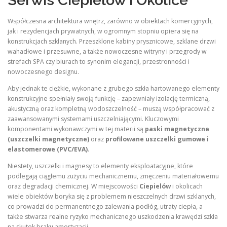
Serwis Ciepielów i Okolice
Współczesna architektura wnętrz, zarówno w obiektach komercyjnych,
jak i rezydencjach prywatnych, w ogromnym stopniu opiera się na
konstrukcjach szklanych. Przeszklone kabiny prysznicowe, szklane drzwi
wahadłowe i przesuwne, a także nowoczesne witryny i przegrody w
strefach SPA czy biurach to synonim elegancji, przestronności i
nowoczesnego designu.
Aby jednak te ciężkie, wykonane z grubego szkła hartowanego elementy
konstrukcyjne spełniały swoją funkcję – zapewniały izolację termiczną,
akustyczną oraz kompletną wodoszczelność – muszą współpracować z
zaawansowanymi systemami uszczelniającymi. Kluczowymi
komponentami wykonawczymi w tej materii są
paski magnetyczne
(uszczelki magnetyczne)
oraz
profilowane uszczelki gumowe i
elastomerowe (PVC/EVA)
.
Niestety, uszczelki i magnesy to elementy eksploatacyjne, które
podlegają ciągłemu zużyciu mechanicznemu, zmęczeniu materiałowemu
oraz degradacji chemicznej. W miejscowości
Ciepielów
i okolicach
wiele obiektów boryka się z problemem nieszczelnych drzwi szklanych,
co prowadzi do permanentnego zalewania podłóg, utraty ciepła, a
także stwarza realne ryzyko mechanicznego uszkodzenia krawędzi szkła
na skutek braku amortyzacji.