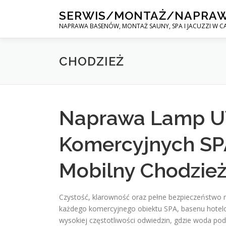
Skip
SERWIS/MONTAŻ/NAPRA
to
NAPRAWA BASENÓW, MONTAŻ SAUNY, SPA I JACUZZI W CA
content
CHODZIEŻ
Naprawa Lamp UV 
Komercyjnych SPA
Mobilny Chodzie
Czystość, klarowność oraz pełne bezpieczeństwo 
każdego komercyjnego obiektu SPA, basenu hotelow
wysokiej częstotliwości odwiedzin, gdzie woda po