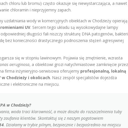
ach chloru lub bromu) często okazuje się niewystarczająca, a nawet
anie chloramin i nieprzyjemny zapach.
y uzdatniania wody w komercyjnych obiektach w Chodzieży opierają
promieniami UV
. Sercem tego układu są wysokowydajne lampy
 odpowiedniej długości fali niszczy strukturę DNA patogenów, bakterii
odę bez konieczności drastycznego podnoszenia stężeń agresywnej
pogarsza się w stopniu lawinowym. Pojawia się zmętnienie, wzrasta
onas aeruginosa
, a obiektowi grozi natychmiastowe zamknięcie przez
ana firma inżynieryjno-serwisowa oferujemy
profesjonalną, lokalną
w Chodzieży i okolicach
. Nasz zespół specjalistów dojeżdża
iczne i elektroniczne na miejscu.
SPA w Chodzieży?
ania, woda traci klarowność, a może doszło do rozszczelnienia tuby
aty zaufania klientów. Skontaktuj się z naszym pogotowiem
14
. Działamy w trybie pilnym, bezpiecznie i bezpośrednio na miejscu