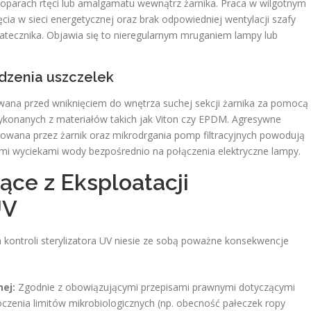
w oparach rtęci lub amalgamatu wewnątrz żarnika. Praca w wilgotnym
a w sieci energetycznej oraz brak odpowiedniej wentylacji szafy
tatecznika. Objawia się to nieregularnym mruganiem lampy lub
odzenia uszczelek
wana przed wniknięciem do wnętrza suchej sekcji żarnika za pomocą
wykonanych z materiałów takich jak Viton czy EPDM. Agresywne
wana przez żarnik oraz mikrodrgania pomp filtracyjnych powodują
nymi wyciekami wody bezpośrednio na połączenia elektryczne lampy.
ące z Eksploatacji
UV
kontroli sterylizatora UV niesie ze sobą poważne konsekwencje
ej:
Zgodnie z obowiązującymi przepisami prawnymi dotyczącymi
oczenia limitów mikrobiologicznych (np. obecność pałeczek ropy