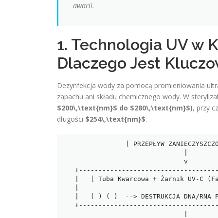
awarii.
1. Technologia UV w 
Dlaczego Jest Klucz
Dezynfekcja wody za pomocą promieniowania ultraf
zapachu ani składu chemicznego wody. W steryli
$200\,\text{nm}$ do $280\,\text{nm}$)
, przy 
długości
$254\,\text{nm}$
.
                [ PRZEPŁYW ZANIECZYSZCZONEJ WODY ]

                               |

                               v

   +-------------------------------------------------------+

   |   [ Tuba Kwarcowa + Żarnik UV-C (Fala 254 nm) ]       |

   |                                                       |

   |   ( ) ( )  --> DESTRUKCJA DNA/RNA PATOGENÓW <-- ( )   |

   +-------------------------------------------------------+

                               |
