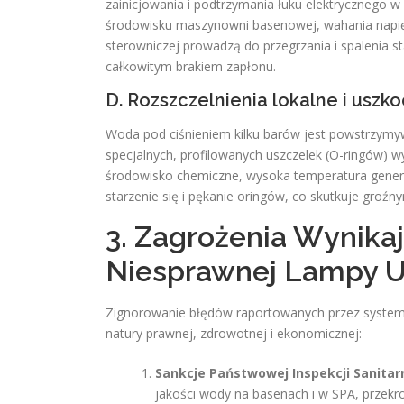
zainicjowania i podtrzymania łuku elektrycznego 
środowisku maszynowni basenowej, wahania napięci
sterowniczej prowadzą do przegrzania i spalenia s
całkowitym brakiem zapłonu.
D. Rozszczelnienia lokalne i uszk
Woda pod ciśnieniem kilku barów jest powstrzymy
specjalnych, profilowanych uszczelek (O-ringów) 
środowisko chemiczne, wysoka temperatura genero
starzenie się i pękanie oringów, co skutkuje groź
3. Zagrożenia Wynikaj
Niesprawnej Lampy 
Zignorowanie błędów raportowanych przez system 
natury prawnej, zdrowotnej i ekonomicznej:
Sankcje Państwowej Inspekcji Sanitarn
jakości wody na basenach i w SPA, przekr