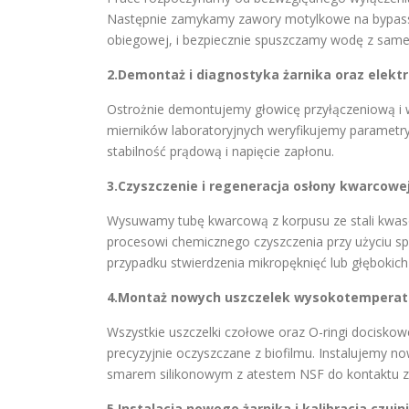
Następnie zamykamy zawory motylkowe na bypassie l
obiegowej, i bezpiecznie spuszczamy wodę z same
2.Demontaż i diagnostyka żarnika oraz elektr
Ostrożnie demontujemy głowicę przyłączeniową i 
mierników laboratoryjnych weryfikujemy parametry 
stabilność prądową i napięcie zapłonu.
3.Czyszczenie i regeneracja osłony kwarcowej
Wysuwamy tubę kwarcową z korpusu ze stali kwaso
procesowi chemicznego czyszczenia przy użyciu sp
przypadku stwierdzenia mikropęknięć lub głębokic
4.Montaż nowych uszczelek wysokotemperat
Wszystkie uszczelki czołowe oraz O-ringi docisko
precyzyjnie oczyszczane z biofilmu. Instalujemy n
smarem silikonowym z atestem NSF do kontaktu z
5.Instalacja nowego żarnika i kalibracja czujn