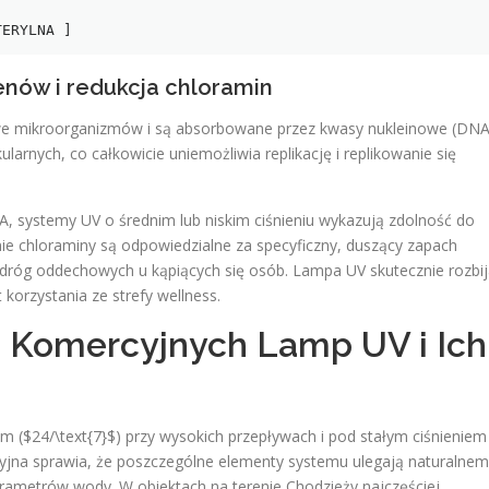
nów i redukcja chloramin
we mikroorganizmów i są absorbowane przez kwasy nukleinowe (DNA
rnych, co całkowicie uniemożliwia replikację i replikowanie się
A, systemy UV o średnim lub niskim ciśnieniu wykazują zdolność do
ie chloraminy są odpowiedzialne za specyficzny, duszący zapach
z dróg oddechowych u kąpiących się osób. Lampa UV skutecznie rozbi
korzystania ze strefy wellness.
ki Komercyjnych Lamp UV i Ich
ym ($24/\text{7}$) przy wysokich przepływach i pod stałym ciśnieniem
cyjna sprawia, że poszczególne elementy systemu ulegają naturalne
rametrów wody. W obiektach na terenie Chodzieży najczęściej