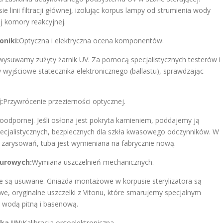
inii filtracji głównej, izolując korpus lampy od strumienia wody
j komory reakcyjnej.
oniki:
Optyczna i elektryczna ocena komponentów.
wysuwamy zużyty żarnik UV. Za pomocą specjalistycznych testerów i
wyjściowe statecznika elektronicznego (ballastu), sprawdzając
:
Przywrócenie przezierności optycznej.
odpornej. Jeśli osłona jest pokryta kamieniem, poddajemy ją
ecjalistycznych, bezpiecznych dla szkła kwasowego odczynników. W
h zarysowań, tuba jest wymieniana na fabrycznie nową.
urowych:
Wymiana uszczelnień mechanicznych.
we są usuwane. Gniazda montażowe w korpusie sterylizatora są
owe, oryginalne uszczelki z Vitonu, które smarujemy specjalnym
 wodą pitną i basenową.
ika UV:
Kalibracja optoelektroniczna.