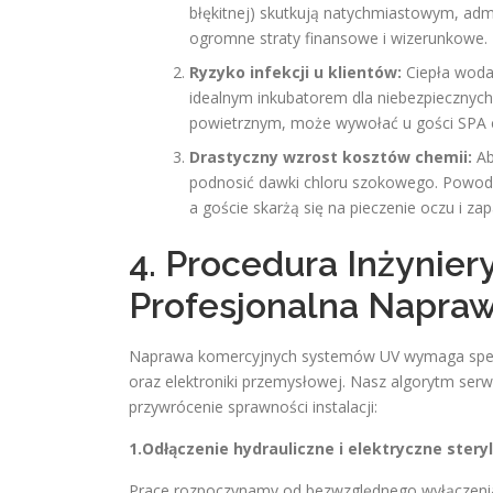
błękitnej) skutkują natychmiastowym, adm
ogromne straty finansowe i wizerunkowe.
Ryzyko infekcji u klientów:
Ciepła woda 
idealnym inkubatorem dla niebezpiecznyc
powietrznym, może wywołać u gości SPA ci
Drastyczny wzrost kosztów chemii:
Ab
podnosić dawki chloru szokowego. Powoduj
a goście skarżą się na pieczenie oczu i za
4. Procedura Inżynier
Profesjonalna Napra
Naprawa komercyjnych systemów UV wymaga specjal
oraz elektroniki przemysłowej. Nasz algorytm serw
przywrócenie sprawności instalacji:
1.Odłączenie hydrauliczne i elektryczne steryl
Prace rozpoczynamy od bezwzględnego wyłączenia