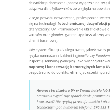
dezynfekcja chemiczna (oparta wyłącznie na związk
uciążliwa dla użytkowników ze względu na powstaw
Z tego powodu nowoczesne, profesjonalne system
się na technologii
fotochemicznej dezynfekcji 
(sterylizatory) UV. Promieniowanie ultrafioletowe o
wirusów oraz glonów, gwarantując krystaliczną w
chemii basenowej.
Gdy system filtracji UV ulega awarii, jakość wody 
ryzyko namnażania bakterii
Legionella
czy
Pseudom
inspekcję sanitarną (Sanepid). Jako wyspecjalizow
naprawę i konserwację komercyjnych lamp UV 
bezpośrednio do obiektu, eliminując usterki hydraul
Awaria sterylizatora UV w Twoim hotelu lub 
Sterownik sygnalizuje spadek dawki promieniow
kwarcowej? Nie ryzykuj przestoju obiektu i utr
technicznym pod numerem telefonu:
570 933 1