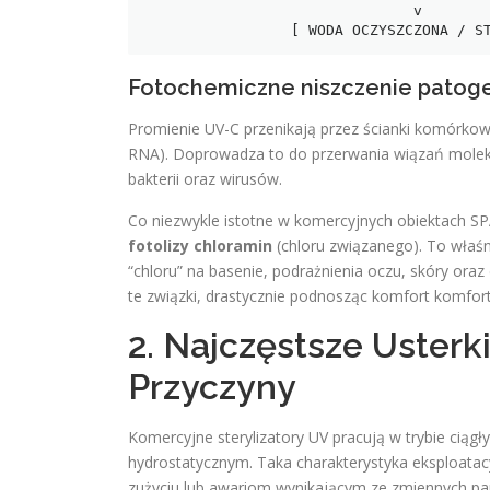
                               v

Fotochemiczne niszczenie patoge
Promienie UV-C przenikają przez ścianki komórko
RNA). Doprowadza to do przerwania wiązań molekula
bakterii oraz wirusów.
Co niezwykle istotne w komercyjnych obiektach SP
fotolizy chloramin
(chloru związanego). To właśn
“chloru” na basenie, podrażnienia oczu, skóry ora
te związki, drastycznie podnosząc komfort komfort 
2. Najczęstsze Uster
Przyczyny
Komercyjne sterylizatory UV pracują w trybie ciągł
hydrostatycznym. Taka charakterystyka eksploata
zużyciu lub awariom wynikającym ze zmiennych pa