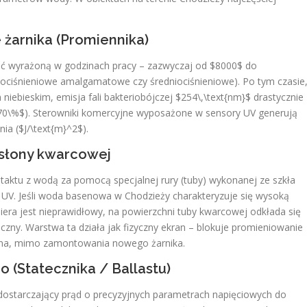
 żarnika (Promiennika)
ość wyrażoną w godzinach pracy – zazwyczaj od $8000$ do
skociśnieniowe amalgamatowe czy średniociśnieniowe). Po tym czasie
 niebieskim, emisja fali bakteriobójczej $254\,\text{nm}$ drastycznie
70\%$). Sterowniki komercyjne wyposażone w sensory UV generują
ia ($J/\text{m}^2$).
osłony kwarcowej
taktu z wodą za pomocą specjalnej rury (tuby) wykonanej ze szkła
 UV. Jeśli woda basenowa w Chodzieży charakteryzuje się wysoką
era jest nieprawidłowy, na powierzchni tuby kwarcowej odkłada się
czny. Warstwa ta działa jak fizyczny ekran – blokuje promieniowanie
eczna, mimo zamontowania nowego żarnika.
o (Statecznika / Ballastu)
dostarczający prąd o precyzyjnych parametrach napięciowych do