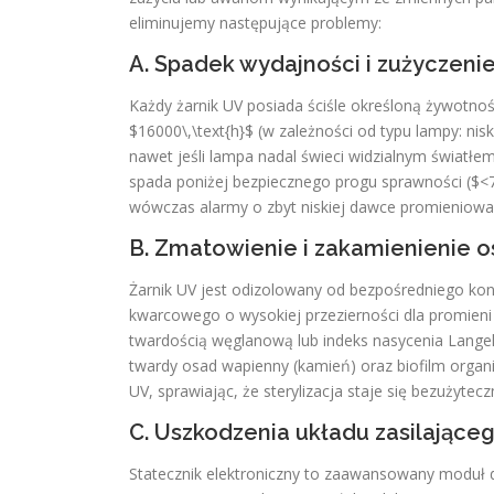
eliminujemy następujące problemy:
A. Spadek wydajności i zużyczenie
Każdy żarnik UV posiada ściśle określoną żywotn
$16000\,\text{h}$ (w zależności od typu lampy: ni
nawet jeśli lampa nadal świeci widzialnym światłem
spada poniżej bezpiecznego progu sprawności ($<
wówczas alarmy o zbyt niskiej dawce promieniowan
B. Zmatowienie i zakamienienie 
Żarnik UV jest odizolowany od bezpośredniego kon
kwarcowego o wysokiej przezierności dla promieni
twardością węglanową lub indeks nasycenia Langeli
twardy osad wapienny (kamień) oraz biofilm organi
UV, sprawiając, że sterylizacja staje się bezużyt
C. Uszkodzenia układu zasilająceg
Statecznik elektroniczny to zaawansowany moduł 