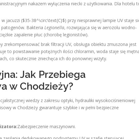
inistracyjnym nakazem wyłączenia niecki z użytkowania. Dla hotelu t
w jacuzzi ($35-38^\circ\text{C}$) przy niesprawnej lampie UV staje si
h patogenów. Bakteria
Legionella
, rozwijająca się w aerozolu wodno-
ężkie zapalenie płuc (chorobę legionistów).
y zrekompensować brak filtracji UV, obsługa obiektu zmuszona jest
e to powstawanie potężnych ilości chloramin, woda staje się mętn
pach, co skutecznie zniechęca ich do ponownej wizyty.
yjna: Jak Przebiega
wa w Chodzieży?
istycznej wiedzy z zakresu optyki, hydrauliki wysokociśnieniowej
isowy w Chodzieży gwarantuje szybkie i w pełni bezpieczne
izatora:
Zabezpieczenie maszynowni.
 zasilania dedykowanego podsystemu UV w szafie sterującej.